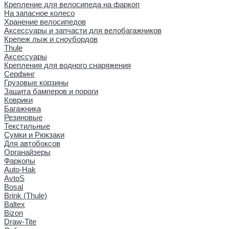
Крепление для велосипеда на фаркоп
На запасное колесо
Хранение велосипедов
Аксессуары и запчасти для велобагажников
Крепеж лыж и сноубордов
Thule
Аксессуары
Крепления для водного снаряжения
Серфинг
Грузовые корзины
Защита бамперов и пороги
Коврики
Багажника
Резиновые
Текстильные
Сумки и Рюкзаки
Для автобоксов
Органайзеры
Фаркопы
Auto-Hak
AvtoS
Bosal
Brink (Thule)
Baltex
Bizon
Draw-Tite