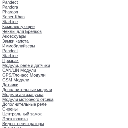
Pandect
Pandora
Pharaon
Scher-Khan
StarLine
Комплектующие
Чехлы для Брелков
Аксессуары
Замки капота
Иммобилайзеры
Pandect
StarLine
Призрак
Модули, реле и датчики
CAN/LIN Модули
GPS/Глонасс Модули
GSM Модули
Датчики
Дополнительные модули
Модули автозапуска
Модули моторного отсека
Дополнительные реле
Сирены
Центральный замок
Электроника
Видео- регистраторы