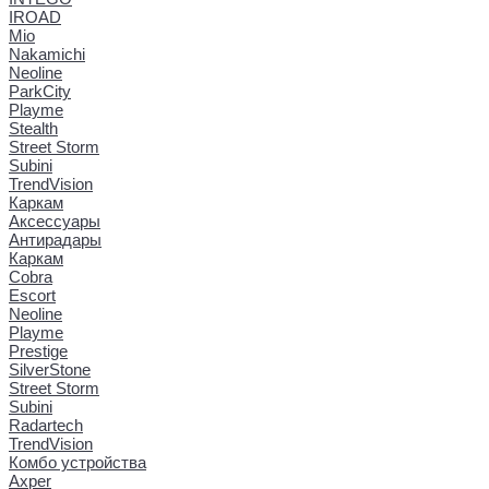
IROAD
Mio
Nakamichi
Neoline
ParkCity
Playme
Stealth
Street Storm
Subini
TrendVision
Каркам
Аксессуары
Антирадары
Каркам
Cobra
Escort
Neoline
Playme
Prestige
SilverStone
Street Storm
Subini
Radartech
TrendVision
Комбо устройства
Axper