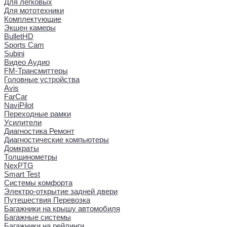
Для легковых
Для мототехники
Комплектующие
Экшен камеры
BulletHD
Sports Cam
Subini
Видео Аудио
FM-Трансмиттеры
Головные устройства
Avis
FarCar
NaviPilot
Переходные рамки
Усилители
Диагностика Ремонт
Диагностические компьютеры
Домкраты
Толщинометры
NexPTG
Smart Test
Системы комфорта
Электро-открытие задней двери
Путешествия Перевозка
Багажники на крышу автомобиля
Багажные системы
Багажники на рейлинги