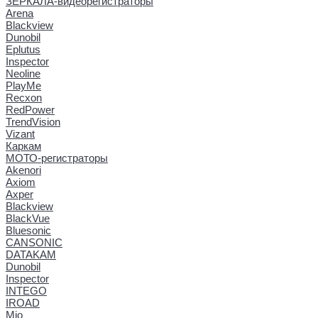
ЗЕРКАЛА-видеорегистраторы
Arena
Blackview
Dunobil
Eplutus
Inspector
Neoline
PlayMe
Recxon
RedPower
TrendVision
Vizant
Каркам
МОТО-регистраторы
Akenori
Axiom
Axper
Blackview
BlackVue
Bluesonic
CANSONIC
DATAKAM
Dunobil
Inspector
INTEGO
IROAD
Mio