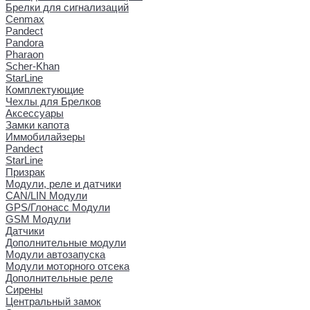
Брелки для сигнализаций
Cenmax
Pandect
Pandora
Pharaon
Scher-Khan
StarLine
Комплектующие
Чехлы для Брелков
Аксессуары
Замки капота
Иммобилайзеры
Pandect
StarLine
Призрак
Модули, реле и датчики
CAN/LIN Модули
GPS/Глонасс Модули
GSM Модули
Датчики
Дополнительные модули
Модули автозапуска
Модули моторного отсека
Дополнительные реле
Сирены
Центральный замок