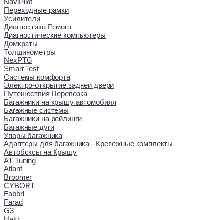
NaviPilot
Переходные рамки
Усилители
Диагностика Ремонт
Диагностические компьютеры
Домкраты
Толщинометры
NexPTG
Smart Test
Системы комфорта
Электро-открытие задней двери
Путешествия Перевозка
Багажники на крышу автомобиля
Багажные системы
Багажники на рейлинги
Багажные дуги
Упоры багажника
Адаптеры для багажника - Крепежные комплекты
Автобоксы на Крышу
AT Tuning
Atlant
Broomer
CYBORT
Fabbri
Farad
G3
Hakr