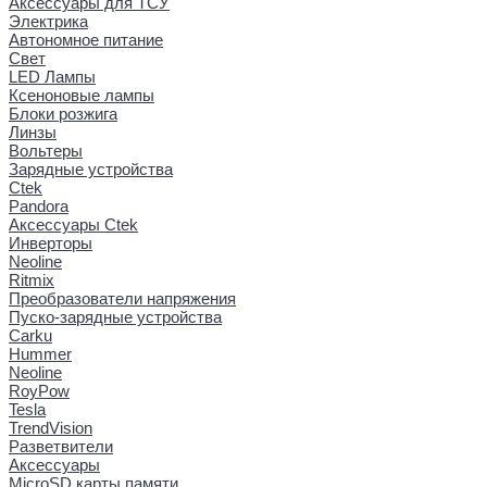
Аксессуары для ТСУ
Электрика
Автономное питание
Свет
LED Лампы
Ксеноновые лампы
Блоки розжига
Линзы
Вольтеры
Зарядные устройства
Ctek
Pandora
Аксессуары Ctek
Инверторы
Neoline
Ritmix
Преобразователи напряжения
Пуско-зарядные устройства
Carku
Hummer
Neoline
RoyPow
Tesla
TrendVision
Разветвители
Аксессуары
MicroSD карты памяти