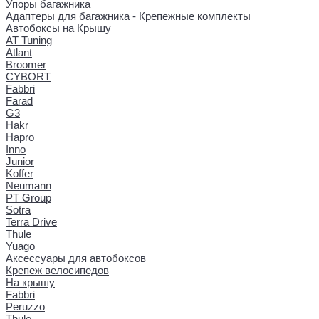
Упоры багажника
Адаптеры для багажника - Крепежные комплекты
Автобоксы на Крышу
AT Tuning
Atlant
Broomer
CYBORT
Fabbri
Farad
G3
Hakr
Hapro
Inno
Junior
Koffer
Neumann
PT Group
Sotra
Terra Drive
Thule
Yuago
Аксессуары для автобоксов
Крепеж велосипедов
На крышу
Fabbri
Peruzzo
Thule