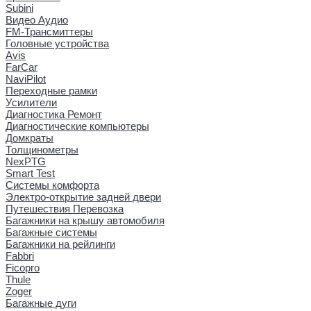
Subini
Видео Аудио
FM-Трансмиттеры
Головные устройства
Avis
FarCar
NaviPilot
Переходные рамки
Усилители
Диагностика Ремонт
Диагностические компьютеры
Домкраты
Толщинометры
NexPTG
Smart Test
Системы комфорта
Электро-открытие задней двери
Путешествия Перевозка
Багажники на крышу автомобиля
Багажные системы
Багажники на рейлинги
Fabbri
Ficopro
Thule
Zoger
Багажные дуги