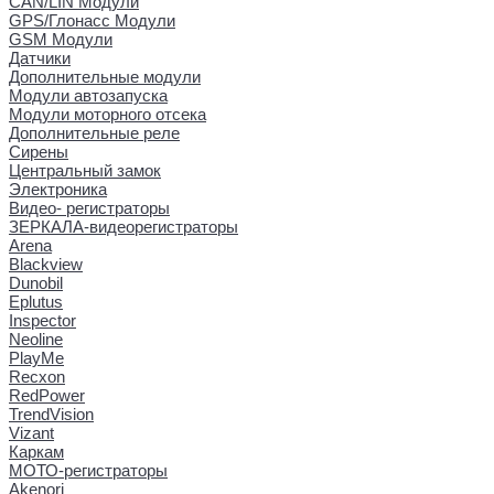
CAN/LIN Модули
GPS/Глонасс Модули
GSM Модули
Датчики
Дополнительные модули
Модули автозапуска
Модули моторного отсека
Дополнительные реле
Сирены
Центральный замок
Электроника
Видео- регистраторы
ЗЕРКАЛА-видеорегистраторы
Arena
Blackview
Dunobil
Eplutus
Inspector
Neoline
PlayMe
Recxon
RedPower
TrendVision
Vizant
Каркам
МОТО-регистраторы
Akenori