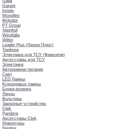
Galia
Garant
Imiola
Monoflex
Motodor
PT Group
Steinhof
Westfalia
Witter
Leader Plus (Лидер Плюс)
Трейлер
Электрика для ТСУ (Фаркопов)
Аксессуары для ТСУ
Электрика
Автономное питание
Свет
LED Лампы
Ксеноновые лампы
Блоки розжига
Линзы
Вольтеры
Зарядные устройства
Ctek
Pandora
Аксессуары Ctek
Инверторы
Neoline