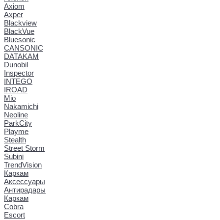
Axiom
Axper
Blackview
BlackVue
Bluesonic
CANSONIC
DATAKAM
Dunobil
Inspector
INTEGO
IROAD
Mio
Nakamichi
Neoline
ParkCity
Playme
Stealth
Street Storm
Subini
TrendVision
Каркам
Аксессуары
Антирадары
Каркам
Cobra
Escort