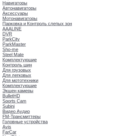
Навигаторы
Автонавигаторы
Аксессуары
Мотонавигаторы
Парковка и Контроль слепых зон
AAALINE
DVR
ParkCity
ParkMaster
Sho-me
Steel Mate
Комплектующие
Контроль шин
Для грузовых
Для легковых
Для мототехники
Комплектующие
Экшен камеры
BulletHD
Sports Cam
Subini
Видео Аудио
FM-Трансмиттеры
Головные устройства
Avis
FarCar