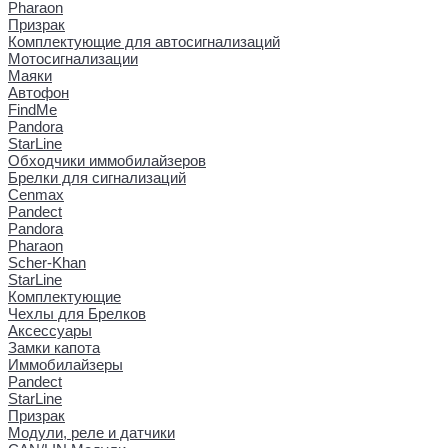
Pharaon
Призрак
Комплектующие для автосигнализаций
Мотосигнализации
Маяки
Автофон
FindMe
Pandora
StarLine
Обходчики иммобилайзеров
Брелки для сигнализаций
Cenmax
Pandect
Pandora
Pharaon
Scher-Khan
StarLine
Комплектующие
Чехлы для Брелков
Аксессуары
Замки капота
Иммобилайзеры
Pandect
StarLine
Призрак
Модули, реле и датчики