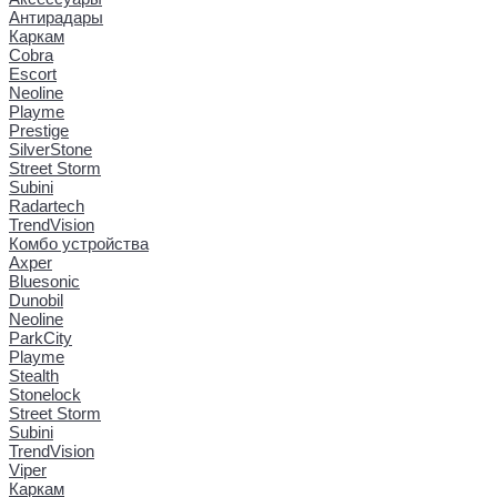
Антирадары
Каркам
Cobra
Escort
Neoline
Playme
Prestige
SilverStone
Street Storm
Subini
Radartech
TrendVision
Комбо устройства
Axper
Bluesonic
Dunobil
Neoline
ParkCity
Playme
Stealth
Stonelock
Street Storm
Subini
TrendVision
Viper
Каркам