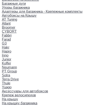
Багажные дуги
Упоры багажника
Адаптеры для багажника - Крепежные комплекты
Автобоксы на Крышу
AT Tuning
Atlant
Broomer
CYBORT
Fabbri
Farad
G3
Hakr
Hapro
Inno
Junior
Koffer
Neumann
PT Group
Sotra
Terra Drive
Thule
Yuago
Аксессуары для автобоксов
Крепеж велосипедов
На крышу
На крышку багажника