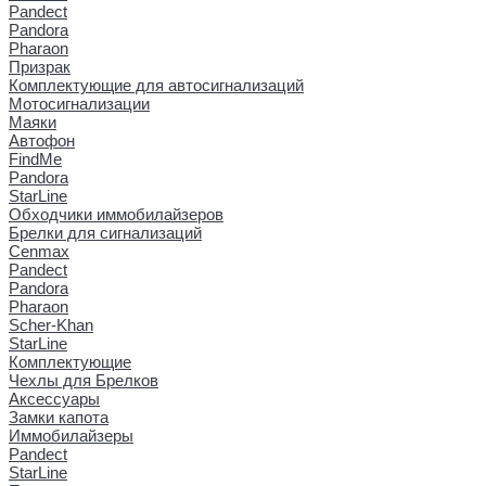
Pandect
Pandora
Pharaon
Призрак
Комплектующие для автосигнализаций
Мотосигнализации
Маяки
Автофон
FindMe
Pandora
StarLine
Обходчики иммобилайзеров
Брелки для сигнализаций
Cenmax
Pandect
Pandora
Pharaon
Scher-Khan
StarLine
Комплектующие
Чехлы для Брелков
Аксессуары
Замки капота
Иммобилайзеры
Pandect
StarLine