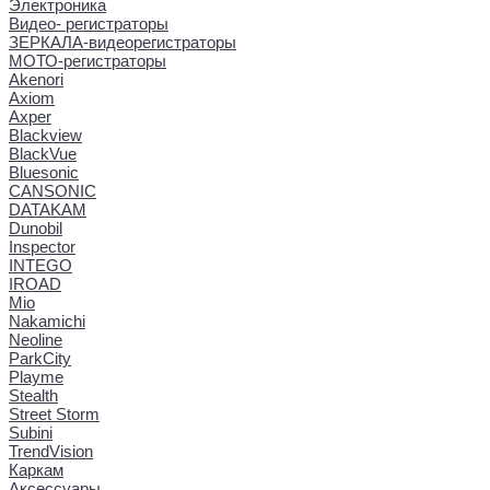
Электроника
Видео- регистраторы
ЗЕРКАЛА-видеорегистраторы
МОТО-регистраторы
Akenori
Axiom
Axper
Blackview
BlackVue
Bluesonic
CANSONIC
DATAKAM
Dunobil
Inspector
INTEGO
IROAD
Mio
Nakamichi
Neoline
ParkCity
Playme
Stealth
Street Storm
Subini
TrendVision
Каркам
Аксессуары