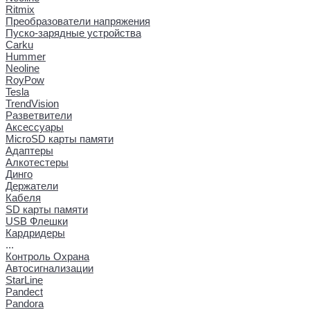
Ritmix
Преобразователи напряжения
Пуско-зарядные устройства
Carku
Hummer
Neoline
RoyPow
Tesla
TrendVision
Разветвители
Аксессуары
MicroSD карты памяти
Адаптеры
Алкотестеры
Динго
Держатели
Кабеля
SD карты памяти
USB Флешки
Кардридеры
...
Контроль Охрана
Автосигнализации
StarLine
Pandect
Pandora