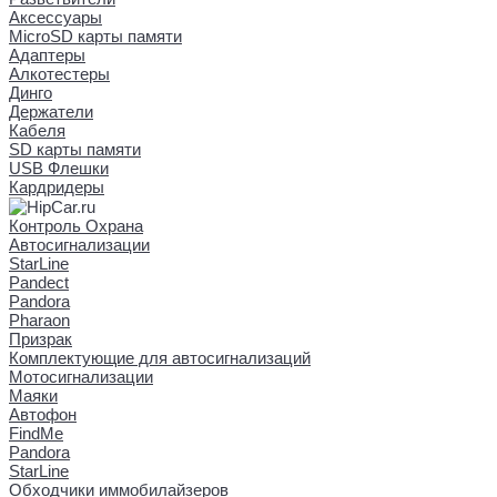
Аксессуары
MicroSD карты памяти
Адаптеры
Алкотестеры
Динго
Держатели
Кабеля
SD карты памяти
USB Флешки
Кардридеры
Контроль Охрана
Автосигнализации
StarLine
Pandect
Pandora
Pharaon
Призрак
Комплектующие для автосигнализаций
Мотосигнализации
Маяки
Автофон
FindMe
Pandora
StarLine
Обходчики иммобилайзеров