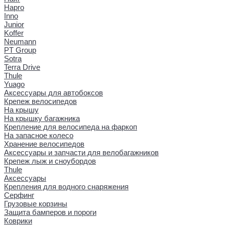
Hapro
Inno
Junior
Koffer
Neumann
PT Group
Sotra
Terra Drive
Thule
Yuago
Аксессуары для автобоксов
Крепеж велосипедов
На крышу
На крышку багажника
Крепление для велосипеда на фаркоп
На запасное колесо
Хранение велосипедов
Аксессуары и запчасти для велобагажников
Крепеж лыж и сноубордов
Thule
Аксессуары
Крепления для водного снаряжения
Серфинг
Грузовые корзины
Защита бамперов и пороги
Коврики