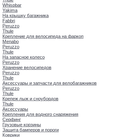
Whispbar
Yakima
На крышку багажника
Fabbri
Peruzzo
Thule
Крепление для велосипеда на фаркоп
Menabo
Peruzzo
Thule
На запасное колесо
Peruzzo
Хранение велосипедов
Peruzzo
Thule
Аксессуары и запчасти для велобагажников
Peruzzo
Thule
Крепеж лыж и сноубордов
Thule
Аксессуары
Крепления для водного снаряжения
Серфинг
Грузовые корзины
Защита бамперов и пороги
Коврики