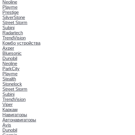
Neoline
Playme
Prestige
SilverStone
Street Storm
Subini
Radartech
TrendVision
Комбо устройства
Axper
Bluesonic
Dunobil
Neoline
ParkCity
Playme
Stealth
Stonelock
Street Storm
Subini
TrendVision
Viper
Каркам
Навигаторы
Автонавигаторы
Avis
Dunobil