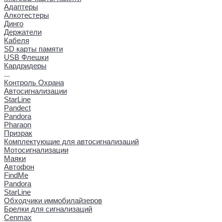
Адаптеры
Алкотестеры
Динго
Держатели
Кабеля
SD карты памяти
USB Флешки
Кардридеры
...
Контроль Охрана
Автосигнализации
StarLine
Pandect
Pandora
Pharaon
Призрак
Комплектующие для автосигнализаций
Мотосигнализации
Маяки
Автофон
FindMe
Pandora
StarLine
Обходчики иммобилайзеров
Брелки для сигнализаций
Cenmax