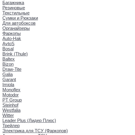
Багажника
Резиновые
Текстильные
Сумки и Рюкзаки
Для автобоксов
Органайзеры
Фаркопы
Auto-Hak
AvtoS
Bosal
Brink (Thule)
Baltex
Bizon
Draw-Tite
Galia
Garant
Imiola
Monoflex
Motodor
PT Group
Steinhof
Westfalia
Witter
Leader Plus (Лидер Плюс)
Трейлер
Электрика для ТСУ (Фаркопов)