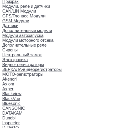
Призрак
Модули, реле и датчики
CAN/LIN Модули
GPS/Глонасс Модули
GSM Модули
Датчики
Дополнительные модули
Модули автозапуска
Модули моторного отсека
Дополнительные реле
Сирены
Центральный замок
Электроника
Видео- регистраторы
ЗЕРКАЛА-видеорегистраторы
МОТО-регистраторы
Akenori
Axiom
Axper
Blackview
BlackVue
Bluesonic
CANSONIC
DATAKAM
Dunobil
Inspector
INTEGO