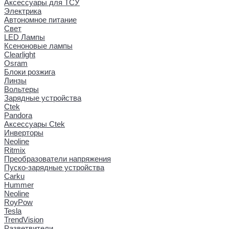
Аксессуары для ТСУ
Электрика
Автономное питание
Свет
LED Лампы
Ксеноновые лампы
Clearlight
Osram
Блоки розжига
Линзы
Вольтеры
Зарядные устройства
Ctek
Pandora
Аксессуары Ctek
Инверторы
Neoline
Ritmix
Преобразователи напряжения
Пуско-зарядные устройства
Carku
Hummer
Neoline
RoyPow
Tesla
TrendVision
Разветвители