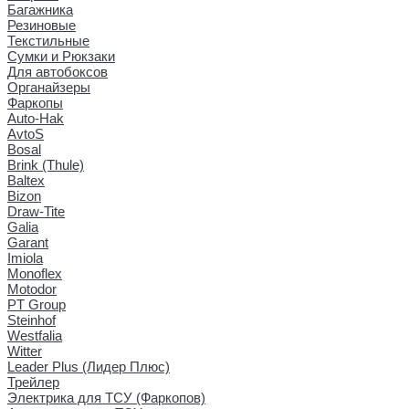
Багажника
Резиновые
Текстильные
Сумки и Рюкзаки
Для автобоксов
Органайзеры
Фаркопы
Auto-Hak
AvtoS
Bosal
Brink (Thule)
Baltex
Bizon
Draw-Tite
Galia
Garant
Imiola
Monoflex
Motodor
PT Group
Steinhof
Westfalia
Witter
Leader Plus (Лидер Плюс)
Трейлер
Электрика для ТСУ (Фаркопов)