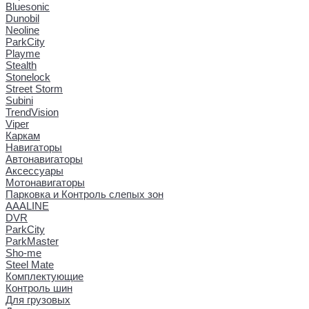
Bluesonic
Dunobil
Neoline
ParkCity
Playme
Stealth
Stonelock
Street Storm
Subini
TrendVision
Viper
Каркам
Навигаторы
Автонавигаторы
Аксессуары
Мотонавигаторы
Парковка и Контроль слепых зон
AAALINE
DVR
ParkCity
ParkMaster
Sho-me
Steel Mate
Комплектующие
Контроль шин
Для грузовых