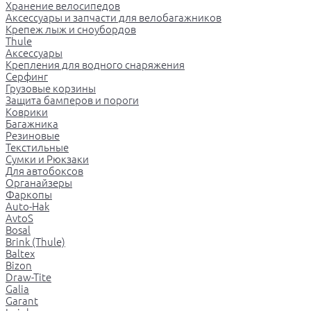
Хранение велосипедов
Аксессуары и запчасти для велобагажников
Крепеж лыж и сноубордов
Thule
Аксессуары
Крепления для водного снаряжения
Серфинг
Грузовые корзины
Защита бамперов и пороги
Коврики
Багажника
Резиновые
Текстильные
Сумки и Рюкзаки
Для автобоксов
Органайзеры
Фаркопы
Auto-Hak
AvtoS
Bosal
Brink (Thule)
Baltex
Bizon
Draw-Tite
Galia
Garant