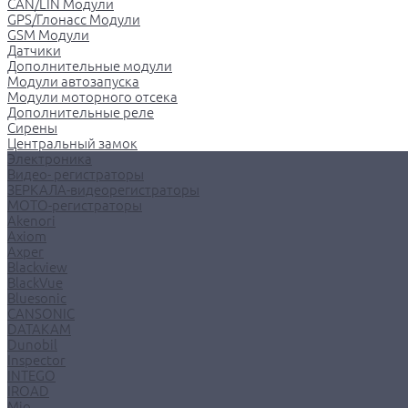
CAN/LIN Модули
GPS/Глонасс Модули
GSM Модули
Датчики
Дополнительные модули
Модули автозапуска
Модули моторного отсека
Дополнительные реле
Сирены
Центральный замок
Электроника
Видео- регистраторы
ЗЕРКАЛА-видеорегистраторы
МОТО-регистраторы
Akenori
Axiom
Axper
Blackview
BlackVue
Bluesonic
CANSONIC
DATAKAM
Dunobil
Inspector
INTEGO
IROAD
Mio