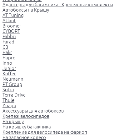
Адаптеры для багажника - Крепежные комплекты
Автобоксы на Крышу
AT Tuning
Atlant
Broomer
CYBORT
Fabbri
Farad
G3
Hakr
Hapro
Inno
Junior
Koffer
Neumann
PT Group
Sotra
Terra Drive
Thule
Yuago
Аксессуары для автобоксов
Крепеж велосипедов
На крышу
На крышку багажника
Крепление для велосипеда на фаркоп
На запасное колесо