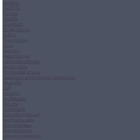
Neoline
ParkCity
Playme
Stealth
Stonelock
Street Storm
Subini
TrendVision
Viper
Каркам
Навигаторы
Автонавигаторы
Аксессуары
Мотонавигаторы
Парковка и Контроль слепых зон
AAALINE
DVR
ParkCity
ParkMaster
Sho-me
Steel Mate
Комплектующие
Контроль шин
Для грузовых
Для легковых
Для мототехники