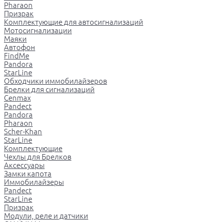
Pharaon
Призрак
Комплектующие для автосигнализаций
Мотосигнализации
Маяки
Автофон
FindMe
Pandora
StarLine
Обходчики иммобилайзеров
Брелки для сигнализаций
Cenmax
Pandect
Pandora
Pharaon
Scher-Khan
StarLine
Комплектующие
Чехлы для Брелков
Аксессуары
Замки капота
Иммобилайзеры
Pandect
StarLine
Призрак
Модули, реле и датчики