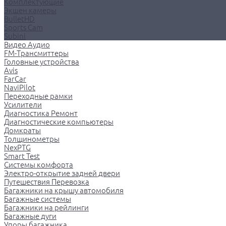
Комплектующие
Экшен камеры
BulletHD
Sports Cam
Subini
Видео Аудио
FM-Трансмиттеры
Головные устройства
Avis
FarCar
NaviPilot
Переходные рамки
Усилители
Диагностика Ремонт
Диагностические компьютеры
Домкраты
Толщинометры
NexPTG
Smart Test
Системы комфорта
Электро-открытие задней двери
Путешествия Перевозка
Багажники на крышу автомобиля
Багажные системы
Багажники на рейлинги
Багажные дуги
Упоры багажника