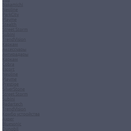
Nakamichi
Neoline
ParkCity
Playme
Stealth
Street Storm
Subini
TrendVision
Каркам
Аксессуары
Антирадары
Каркам
Cobra
Escort
Neoline
Playme
Prestige
SilverStone
Street Storm
Subini
Radartech
TrendVision
Комбо устройства
Axper
Bluesonic
Dunobil