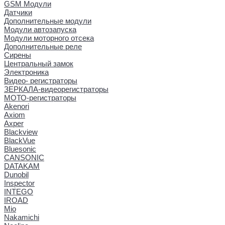
GSM Модули
Датчики
Дополнительные модули
Модули автозапуска
Модули моторного отсека
Дополнительные реле
Сирены
Центральный замок
Электроника
Видео- регистраторы
ЗЕРКАЛА-видеорегистраторы
МОТО-регистраторы
Akenori
Axiom
Axper
Blackview
BlackVue
Bluesonic
CANSONIC
DATAKAM
Dunobil
Inspector
INTEGO
IROAD
Mio
Nakamichi