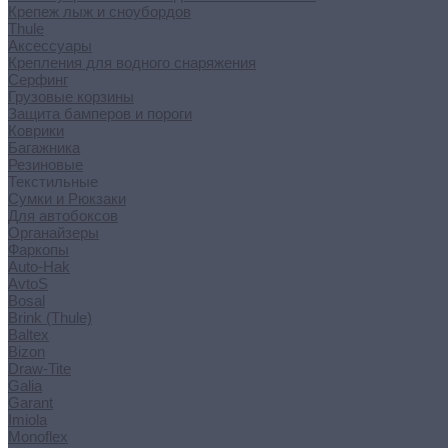
Крепеж лыж и сноубордов
Thule
Аксессуары
Крепления для водного снаряжения
Серфинг
Грузовые корзины
Защита бамперов и пороги
Коврики
Багажника
Резиновые
Текстильные
Сумки и Рюкзаки
Для автобоксов
Органайзеры
Фаркопы
Auto-Hak
AvtoS
Bosal
Brink (Thule)
Baltex
Bizon
Draw-Tite
Galia
Garant
Imiola
Monoflex