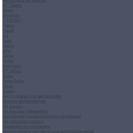
Автобоксы на Крышу
AT Tuning
Atlant
Broomer
CYBORT
Fabbri
Farad
G3
Hakr
Hapro
Inno
Junior
Koffer
Neumann
PT Group
Sotra
Terra Drive
Thule
Yuago
Аксессуары для автобоксов
Крепеж велосипедов
На крышу
На крышку багажника
Крепление для велосипеда на фаркоп
На запасное колесо
Хранение велосипедов
Аксессуары и запчасти для велобагажников