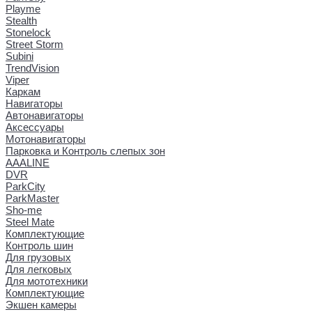
Playme
Stealth
Stonelock
Street Storm
Subini
TrendVision
Viper
Каркам
Навигаторы
Автонавигаторы
Аксессуары
Мотонавигаторы
Парковка и Контроль слепых зон
AAALINE
DVR
ParkCity
ParkMaster
Sho-me
Steel Mate
Комплектующие
Контроль шин
Для грузовых
Для легковых
Для мототехники
Комплектующие
Экшен камеры