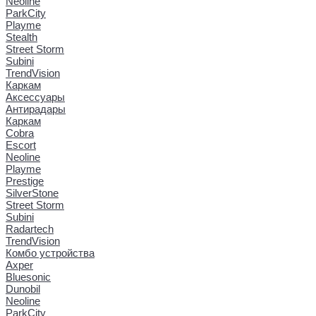
Neoline
ParkCity
Playme
Stealth
Street Storm
Subini
TrendVision
Каркам
Аксессуары
Антирадары
Каркам
Cobra
Escort
Neoline
Playme
Prestige
SilverStone
Street Storm
Subini
Radartech
TrendVision
Комбо устройства
Axper
Bluesonic
Dunobil
Neoline
ParkCity