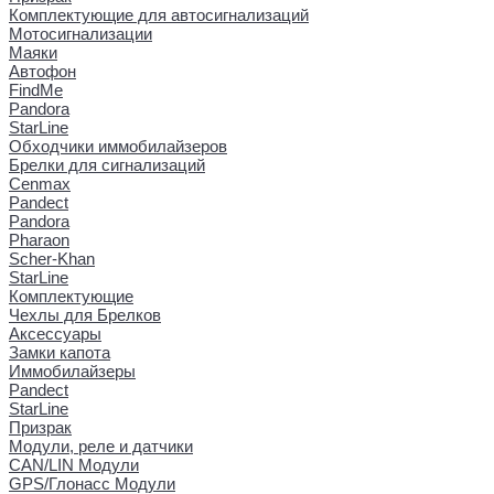
Комплектующие для автосигнализаций
Мотосигнализации
Маяки
Автофон
FindMe
Pandora
StarLine
Обходчики иммобилайзеров
Брелки для сигнализаций
Cenmax
Pandect
Pandora
Pharaon
Scher-Khan
StarLine
Комплектующие
Чехлы для Брелков
Аксессуары
Замки капота
Иммобилайзеры
Pandect
StarLine
Призрак
Модули, реле и датчики
CAN/LIN Модули
GPS/Глонасс Модули