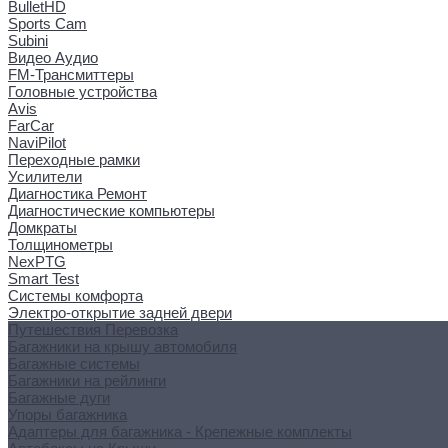
BulletHD
Sports Cam
Subini
Видео Аудио
FM-Трансмиттеры
Головные устройства
Avis
FarCar
NaviPilot
Переходные рамки
Усилители
Диагностика Ремонт
Диагностические компьютеры
Домкраты
Толщинометры
NexPTG
Smart Test
Системы комфорта
Электро-открытие задней двери
Путешествия Перевозка
Багажники на крышу автомобиля
Багажные системы
Багажники на рейлинги
Багажные дуги
Упоры багажника
Адаптеры для багажника - Крепежные комплекты