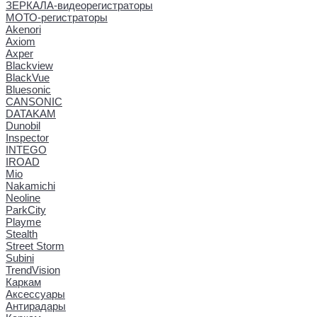
ЗЕРКАЛА-видеорегистраторы
МОТО-регистраторы
Akenori
Axiom
Axper
Blackview
BlackVue
Bluesonic
CANSONIC
DATAKAM
Dunobil
Inspector
INTEGO
IROAD
Mio
Nakamichi
Neoline
ParkCity
Playme
Stealth
Street Storm
Subini
TrendVision
Каркам
Аксессуары
Антирадары