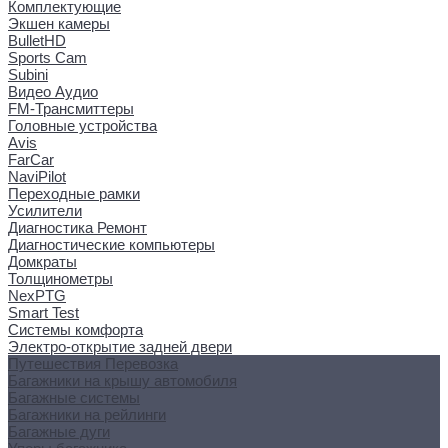
Комплектующие
Экшен камеры
BulletHD
Sports Cam
Subini
Видео Аудио
FM-Трансмиттеры
Головные устройства
Avis
FarCar
NaviPilot
Переходные рамки
Усилители
Диагностика Ремонт
Диагностические компьютеры
Домкраты
Толщинометры
NexPTG
Smart Test
Системы комфорта
Электро-открытие задней двери
Путешествия Перевозка
Багажники на крышу автомобиля
Багажные системы
Багажники на рейлинги
Багажные дуги