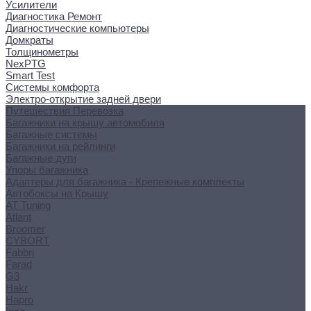
Усилители
Диагностика Ремонт
Диагностические компьютеры
Домкраты
Толщинометры
NexPTG
Smart Test
Системы комфорта
Электро-открытие задней двери
Путешествия Перевозка
Багажники на крышу автомобиля
Багажные системы
Багажники на рейлинги
Багажные дуги
Упоры багажника
Адаптеры для багажника - Крепежные комплекты
Автобоксы на Крышу
AT Tuning
Atlant
Broomer
CYBORT
Fabbri
Farad
G3
Hakr
Hapro