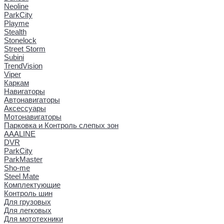
Neoline
ParkCity
Playme
Stealth
Stonelock
Street Storm
Subini
TrendVision
Viper
Каркам
Навигаторы
Автонавигаторы
Аксессуары
Мотонавигаторы
Парковка и Контроль слепых зон
AAALINE
DVR
ParkCity
ParkMaster
Sho-me
Steel Mate
Комплектующие
Контроль шин
Для грузовых
Для легковых
Для мототехники