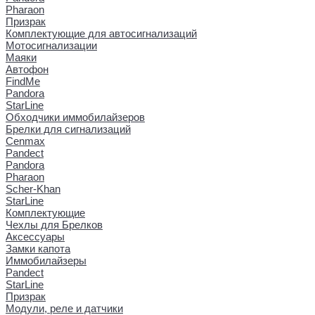
Pharaon
Призрак
Комплектующие для автосигнализаций
Мотосигнализации
Маяки
Автофон
FindMe
Pandora
StarLine
Обходчики иммобилайзеров
Брелки для сигнализаций
Cenmax
Pandect
Pandora
Pharaon
Scher-Khan
StarLine
Комплектующие
Чехлы для Брелков
Аксессуары
Замки капота
Иммобилайзеры
Pandect
StarLine
Призрак
Модули, реле и датчики