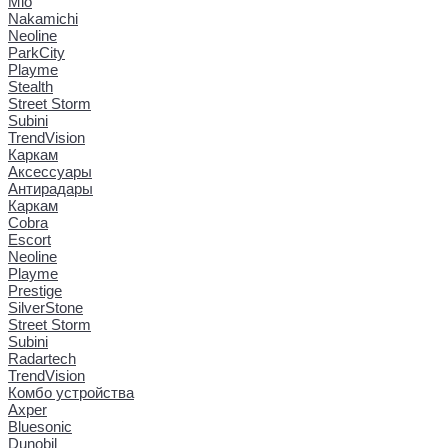
Mio
Nakamichi
Neoline
ParkCity
Playme
Stealth
Street Storm
Subini
TrendVision
Каркам
Аксессуары
Антирадары
Каркам
Cobra
Escort
Neoline
Playme
Prestige
SilverStone
Street Storm
Subini
Radartech
TrendVision
Комбо устройства
Axper
Bluesonic
Dunobil