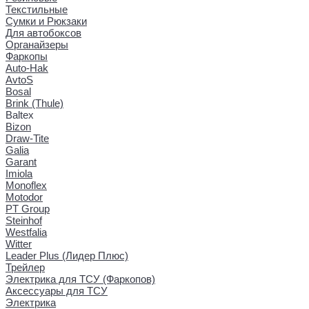
Текстильные
Сумки и Рюкзаки
Для автобоксов
Органайзеры
Фаркопы
Auto-Hak
AvtoS
Bosal
Brink (Thule)
Baltex
Bizon
Draw-Tite
Galia
Garant
Imiola
Monoflex
Motodor
PT Group
Steinhof
Westfalia
Witter
Leader Plus (Лидер Плюс)
Трейлер
Электрика для ТСУ (Фаркопов)
Аксессуары для ТСУ
Электрика