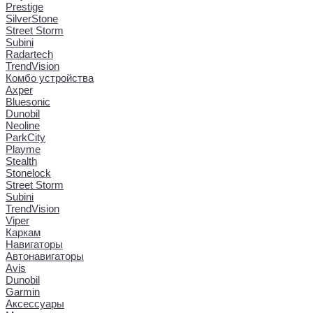
Prestige
SilverStone
Street Storm
Subini
Radartech
TrendVision
Комбо устройства
Axper
Bluesonic
Dunobil
Neoline
ParkCity
Playme
Stealth
Stonelock
Street Storm
Subini
TrendVision
Viper
Каркам
Навигаторы
Автонавигаторы
Avis
Dunobil
Garmin
Аксессуары