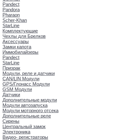
Pandect
Pandora
Pharaon
Scher-Khan
StarLine
Комплектующие
Чехлы для Брелков
Аксессуары
Замки капота
Иммобилайзеры
Pandect
StarLine
Призрак
Модули, реле и датчики
CAN/LIN Модули
GPS/Глонасс Модули
GSM Модули
Датчики
Дополнительные модули
Модули автозапуска
Модули моторного отсека
Дополнительные реле
Сирены
Центральный замок
Электроника
Видео- регистраторы