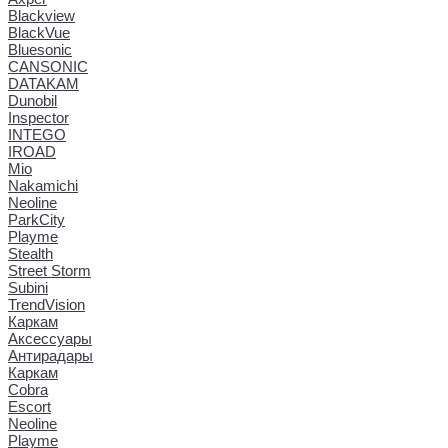
Blackview
BlackVue
Bluesonic
CANSONIC
DATAKAM
Dunobil
Inspector
INTEGO
IROAD
Mio
Nakamichi
Neoline
ParkCity
Playme
Stealth
Street Storm
Subini
TrendVision
Каркам
Аксессуары
Антирадары
Каркам
Cobra
Escort
Neoline
Playme