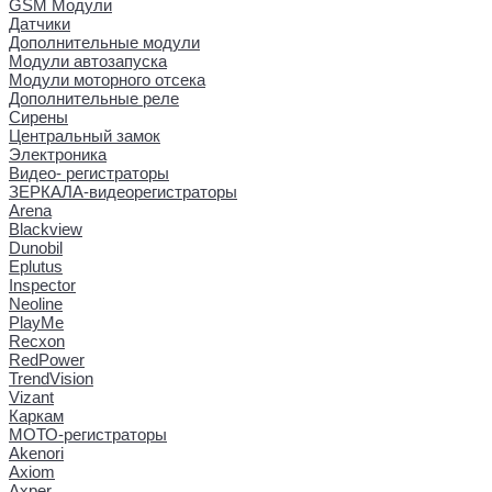
GSM Модули
Датчики
Дополнительные модули
Модули автозапуска
Модули моторного отсека
Дополнительные реле
Сирены
Центральный замок
Электроника
Видео- регистраторы
ЗЕРКАЛА-видеорегистраторы
Arena
Blackview
Dunobil
Eplutus
Inspector
Neoline
PlayMe
Recxon
RedPower
TrendVision
Vizant
Каркам
МОТО-регистраторы
Akenori
Axiom
Axper