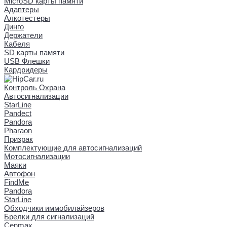
MicroSD карты памяти
Адаптеры
Алкотестеры
Динго
Держатели
Кабеля
SD карты памяти
USB Флешки
Кардридеры
Контроль Охрана
Автосигнализации
StarLine
Pandect
Pandora
Pharaon
Призрак
Комплектующие для автосигнализаций
Мотосигнализации
Маяки
Автофон
FindMe
Pandora
StarLine
Обходчики иммобилайзеров
Брелки для сигнализаций
Cenmax