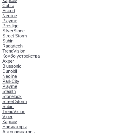
Каркам
Cobra
Escort
Neoline
Playme
Prestige
SilverStone
Street Storm
Subini
Radartech
TrendVision
Комбо устройства
Axper
Bluesonic
Dunobil
Neoline
ParkCity
Playme
Stealth
Stonelock
Street Storm
Subini
TrendVision
Viper
Каркам
Навигаторы
Автонавигаторы