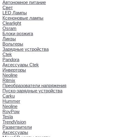
Автономное питание
Свет
LED Лампы
Ксеноновые лампы
Clearlight
Osram
Блоки розжига
Линзы
Вольтеры
Зарядные устройства
Ctek
Pandora
Аксессуары Ctek
Инверторы
Neoline
Ritmix
Преобразователи напряжения
Пуско-зарядные устройства
Carku
Hummer
Neoline
RoyPow
Tesla
TrendVision
Разветвители
Аксессуары