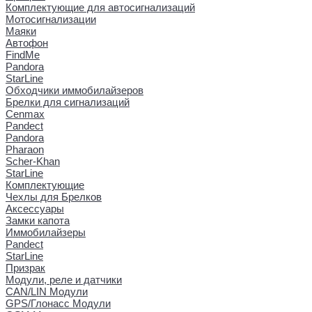
Комплектующие для автосигнализаций
Мотосигнализации
Маяки
Автофон
FindMe
Pandora
StarLine
Обходчики иммобилайзеров
Брелки для сигнализаций
Cenmax
Pandect
Pandora
Pharaon
Scher-Khan
StarLine
Комплектующие
Чехлы для Брелков
Аксессуары
Замки капота
Иммобилайзеры
Pandect
StarLine
Призрак
Модули, реле и датчики
CAN/LIN Модули
GPS/Глонасс Модули