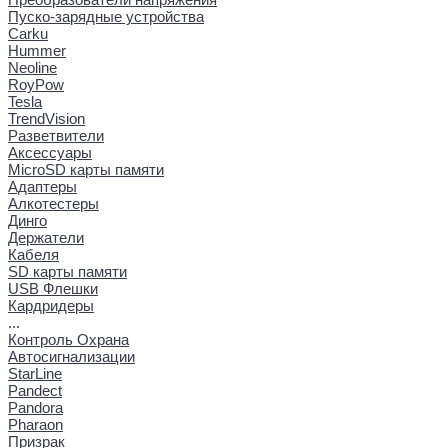
Пуско-зарядные устройства
Carku
Hummer
Neoline
RoyPow
Tesla
TrendVision
Разветвители
Аксессуары
MicroSD карты памяти
Адаптеры
Алкотестеры
Динго
Держатели
Кабеля
SD карты памяти
USB Флешки
Кардридеры
...
Контроль Охрана
Автосигнализации
StarLine
Pandect
Pandora
Pharaon
Призрак