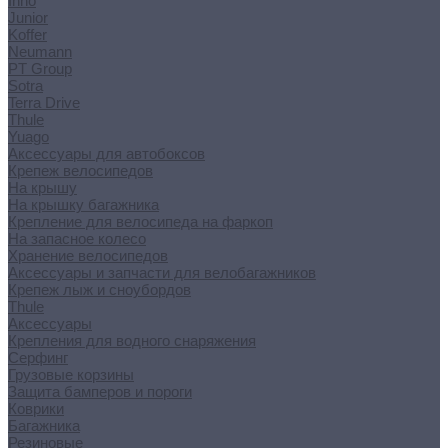
Inno
Junior
Koffer
Neumann
PT Group
Sotra
Terra Drive
Thule
Yuago
Аксессуары для автобоксов
Крепеж велосипедов
На крышу
На крышку багажника
Крепление для велосипеда на фаркоп
На запасное колесо
Хранение велосипедов
Аксессуары и запчасти для велобагажников
Крепеж лыж и сноубордов
Thule
Аксессуары
Крепления для водного снаряжения
Серфинг
Грузовые корзины
Защита бамперов и пороги
Коврики
Багажника
Резиновые