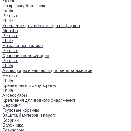
Yakima
На крышку багажника
Fabbri
Peruzzo
Thule
Крепление для велосипеда на фаркоп
Menabo
Peruzzo
Thule
На запасное колесо
Peruzzo
Хранение велосипедов
Peruzzo
Thule
Аксессуары и запчасти для велобагажников
Peruzzo
Thule
Крепеж лыж и сноубордов
Thule
Аксессуары
Крепления для водного снаряжения
Серфинг
Грузовые корзины
Защита бамперов и пороги
Коврики
Багажника
Резиновые