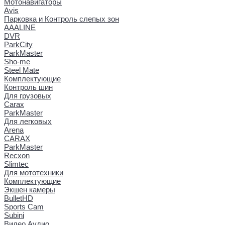
Мотонавигаторы
Avis
Парковка и Контроль слепых зон
AAALINE
DVR
ParkCity
ParkMaster
Sho-me
Steel Mate
Комплектующие
Контроль шин
Для грузовых
Carax
ParkMaster
Для легковых
Arena
CARAX
ParkMaster
Recxon
Slimtec
Для мототехники
Комплектующие
Экшен камеры
BulletHD
Sports Cam
Subini
Видео Аудио