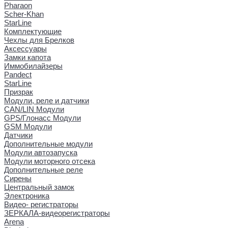
Pharaon
Scher-Khan
StarLine
Комплектующие
Чехлы для Брелков
Аксессуары
Замки капота
Иммобилайзеры
Pandect
StarLine
Призрак
Модули, реле и датчики
CAN/LIN Модули
GPS/Глонасс Модули
GSM Модули
Датчики
Дополнительные модули
Модули автозапуска
Модули моторного отсека
Дополнительные реле
Сирены
Центральный замок
Электроника
Видео- регистраторы
ЗЕРКАЛА-видеорегистраторы
Arena