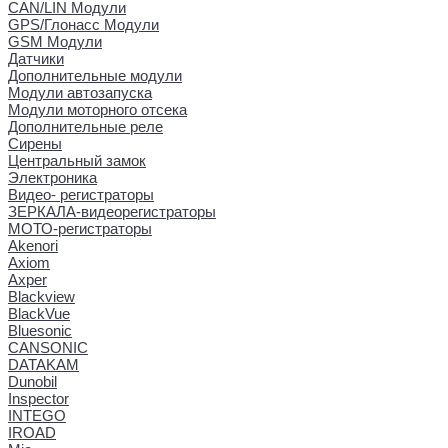
CAN/LIN Модули
GPS/Глонасс Модули
GSM Модули
Датчики
Дополнительные модули
Модули автозапуска
Модули моторного отсека
Дополнительные реле
Сирены
Центральный замок
Электроника
Видео- регистраторы
ЗЕРКАЛА-видеорегистраторы
МОТО-регистраторы
Akenori
Axiom
Axper
Blackview
BlackVue
Bluesonic
CANSONIC
DATAKAM
Dunobil
Inspector
INTEGO
IROAD