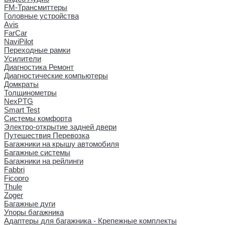
FM-Трансмиттеры
Головные устройства
Avis
FarCar
NaviPilot
Переходные рамки
Усилители
Диагностика Ремонт
Диагностические компьютеры
Домкраты
Толщинометры
NexPTG
Smart Test
Системы комфорта
Электро-открытие задней двери
Путешествия Перевозка
Багажники на крышу автомобиля
Багажные системы
Багажники на рейлинги
Fabbri
Ficopro
Thule
Zoger
Багажные дуги
Упоры багажника
Адаптеры для багажника - Крепежные комплекты