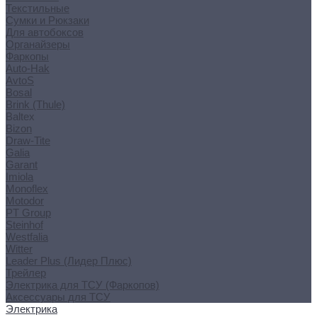
Текстильные
Сумки и Рюкзаки
Для автобоксов
Органайзеры
Фаркопы
Auto-Hak
AvtoS
Bosal
Brink (Thule)
Baltex
Bizon
Draw-Tite
Galia
Garant
Imiola
Monoflex
Motodor
PT Group
Steinhof
Westfalia
Witter
Leader Plus (Лидер Плюс)
Трейлер
Электрика для ТСУ (Фаркопов)
Аксессуары для ТСУ
Электрика