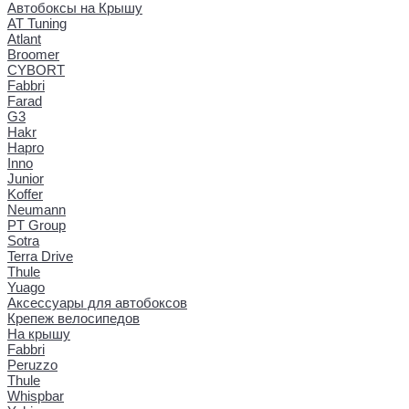
Автобоксы на Крышу
AT Tuning
Atlant
Broomer
CYBORT
Fabbri
Farad
G3
Hakr
Hapro
Inno
Junior
Koffer
Neumann
PT Group
Sotra
Terra Drive
Thule
Yuago
Аксессуары для автобоксов
Крепеж велосипедов
На крышу
Fabbri
Peruzzo
Thule
Whispbar