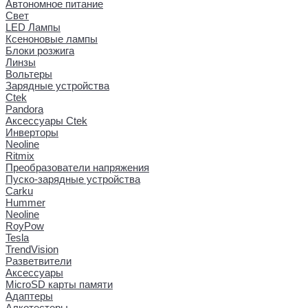
Автономное питание
Свет
LED Лампы
Ксеноновые лампы
Блоки розжига
Линзы
Вольтеры
Зарядные устройства
Ctek
Pandora
Аксессуары Ctek
Инверторы
Neoline
Ritmix
Преобразователи напряжения
Пуско-зарядные устройства
Carku
Hummer
Neoline
RoyPow
Tesla
TrendVision
Разветвители
Аксессуары
MicroSD карты памяти
Адаптеры
Алкотестеры