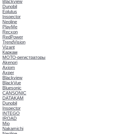
Blackview
Dunobil
Eplutus
Inspector
Neoline
PlayMe
Recxon
RedPower
TrendVision
Vizant
Каркам
МОТО-регистраторы
Akenori
Axiom
Axper
Blackview
BlackVue
Bluesonic
CANSONIC
DATAKAM
Dunobil
Inspector
INTEGO
IROAD
Mio
Nakamichi
Neoline