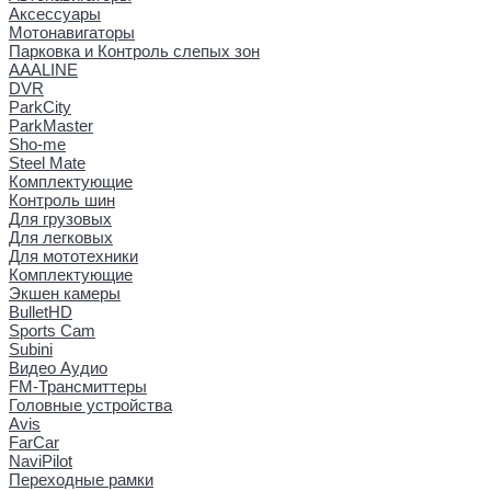
Аксессуары
Мотонавигаторы
Парковка и Контроль слепых зон
AAALINE
DVR
ParkCity
ParkMaster
Sho-me
Steel Mate
Комплектующие
Контроль шин
Для грузовых
Для легковых
Для мототехники
Комплектующие
Экшен камеры
BulletHD
Sports Cam
Subini
Видео Аудио
FM-Трансмиттеры
Головные устройства
Avis
FarCar
NaviPilot
Переходные рамки