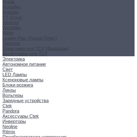
Imiola
Monoflex
Motodor
PT Group
Steinhof
Westfalia
Witter
Leader Plus (Лидер Плюс)
Трейлер
Электрика для ТСУ (Фаркопов)
Аксессуары для ТСУ
Электрика
Автономное питание
Свет
LED Лампы
Ксеноновые лампы
Блоки розжига
Линзы
Вольтеры
Зарядные устройства
Ctek
Pandora
Аксессуары Ctek
Инверторы
Neoline
Ritmix
Преобразователи напряжения