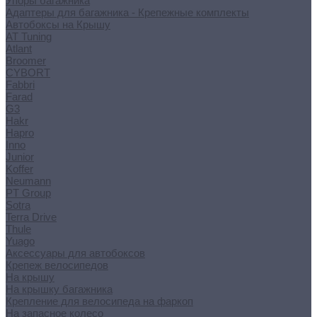
Упоры багажника
Адаптеры для багажника - Крепежные комплекты
Автобоксы на Крышу
AT Tuning
Atlant
Broomer
CYBORT
Fabbri
Farad
G3
Hakr
Hapro
Inno
Junior
Koffer
Neumann
PT Group
Sotra
Terra Drive
Thule
Yuago
Аксессуары для автобоксов
Крепеж велосипедов
На крышу
На крышку багажника
Крепление для велосипеда на фаркоп
На запасное колесо