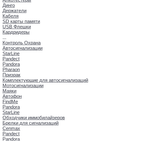
Динго
Держатели
Кабеля
SD карты памяти
USB Флешки
Кардридеры
...
Контроль Охрана
Автосигнализации
StarLine
Pandect
Pandora
Pharaon
Призрак
Комплектующие для автосигнализаций
Мотосигнализации
Маяки
Автофон
FindMe
Pandora
StarLine
Обходчики иммобилайзеров
Брелки для сигнализаций
Cenmax
Pandect
Pandora