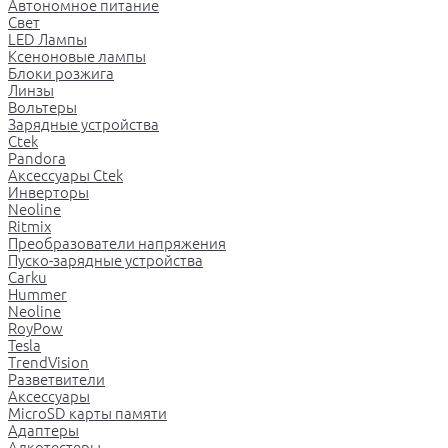
Автономное питание
Свет
LED Лампы
Ксеноновые лампы
Блоки розжига
Линзы
Вольтеры
Зарядные устройства
Ctek
Pandora
Аксессуары Ctek
Инверторы
Neoline
Ritmix
Преобразователи напряжения
Пуско-зарядные устройства
Carku
Hummer
Neoline
RoyPow
Tesla
TrendVision
Разветвители
Аксессуары
MicroSD карты памяти
Адаптеры
Алкотестеры