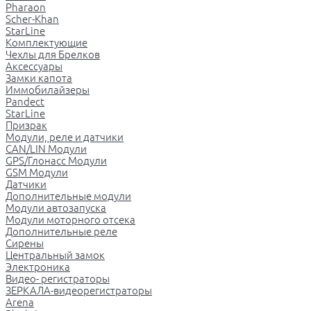
Pharaon
Scher-Khan
StarLine
Комплектующие
Чехлы для Брелков
Аксессуары
Замки капота
Иммобилайзеры
Pandect
StarLine
Призрак
Модули, реле и датчики
CAN/LIN Модули
GPS/Глонасс Модули
GSM Модули
Датчики
Дополнительные модули
Модули автозапуска
Модули моторного отсека
Дополнительные реле
Сирены
Центральный замок
Электроника
Видео- регистраторы
ЗЕРКАЛА-видеорегистраторы
Arena