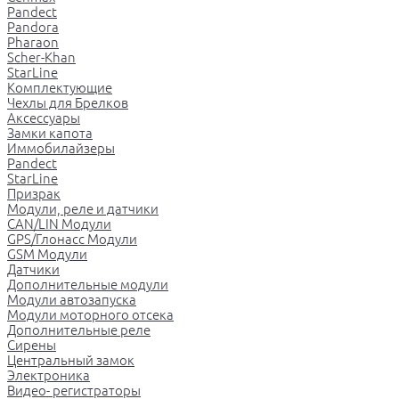
Pandect
Pandora
Pharaon
Scher-Khan
StarLine
Комплектующие
Чехлы для Брелков
Аксессуары
Замки капота
Иммобилайзеры
Pandect
StarLine
Призрак
Модули, реле и датчики
CAN/LIN Модули
GPS/Глонасс Модули
GSM Модули
Датчики
Дополнительные модули
Модули автозапуска
Модули моторного отсека
Дополнительные реле
Сирены
Центральный замок
Электроника
Видео- регистраторы