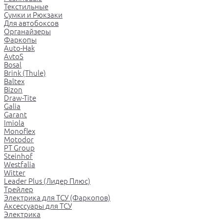
Текстильные
Сумки и Рюкзаки
Для автобоксов
Органайзеры
Фаркопы
Auto-Hak
AvtoS
Bosal
Brink (Thule)
Baltex
Bizon
Draw-Tite
Galia
Garant
Imiola
Monoflex
Motodor
PT Group
Steinhof
Westfalia
Witter
Leader Plus (Лидер Плюс)
Трейлер
Электрика для ТСУ (Фаркопов)
Аксессуары для ТСУ
Электрика