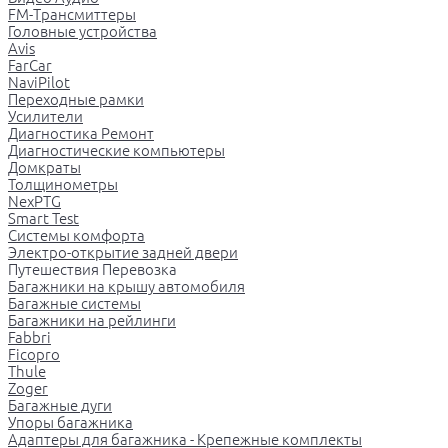
FM-Трансмиттеры
Головные устройства
Avis
FarCar
NaviPilot
Переходные рамки
Усилители
Диагностика Ремонт
Диагностические компьютеры
Домкраты
Толщинометры
NexPTG
Smart Test
Системы комфорта
Электро-открытие задней двери
Путешествия Перевозка
Багажники на крышу автомобиля
Багажные системы
Багажники на рейлинги
Fabbri
Ficopro
Thule
Zoger
Багажные дуги
Упоры багажника
Адаптеры для багажника - Крепежные комплекты