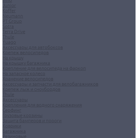
Inno
Junior
Koffer
Neumann
PT Group
Sotra
Terra Drive
Thule
Yuago
Аксессуары для автобоксов
Крепеж велосипедов
На крышу
На крышку багажника
Крепление для велосипеда на фаркоп
На запасное колесо
Хранение велосипедов
Аксессуары и запчасти для велобагажников
Крепеж лыж и сноубордов
Thule
Аксессуары
Крепления для водного снаряжения
Серфинг
Грузовые корзины
Защита бамперов и пороги
Коврики
Багажника
Резиновые