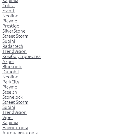
Каркам
Cobra
Escort
Neoline
Playme
Prestige
SilverStone
Street Storm
Subini
Radartech
TrendVision
Комбо устройства
Axper
Bluesonic
Dunobil
Neoline
ParkCity
Playme
Stealth
Stonelock
Street Storm
Subini
TrendVision
Viper
Каркам
Навигаторы
Автонавигаторы