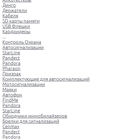
Динго
Держатели
Кабеля
SD карты памяти
USB Флешки
Кардридеры
...
Контроль Охрана
Автосигнализации
StarLine
Pandect
Pandora
Pharaon
Призрак
Комплектующие для автосигнализаций
Мотосигнализации
Маяки
Автофон
FindMe
Pandora
StarLine
Обходчики иммобилайзеров
Брелки для сигнализаций
Cenmax
Pandect
Pandora