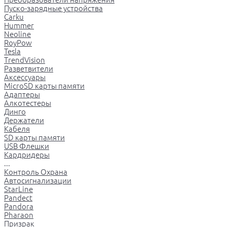
Пуско-зарядные устройства
Carku
Hummer
Neoline
RoyPow
Tesla
TrendVision
Разветвители
Аксессуары
MicroSD карты памяти
Адаптеры
Алкотестеры
Динго
Держатели
Кабеля
SD карты памяти
USB Флешки
Кардридеры
...
Контроль Охрана
Автосигнализации
StarLine
Pandect
Pandora
Pharaon
Призрак