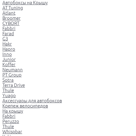
Автобоксы на Крышу
AT Tuning
Atlant
Broomer
CYBORT
Fabbri
Farad
G3
Hakr
Hapro
Inno
Junior
Koffer
Neumann
PT Group
Sotra
Terra Drive
Thule
Yuago
Аксессуары для автобоксов
Крепеж велосипедов
На крышу
Fabbri
Peruzzo
Thule
Whispbar