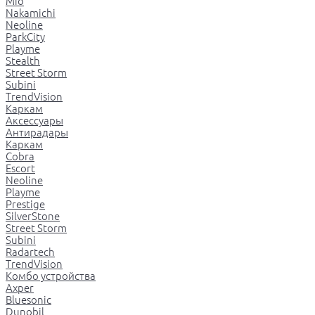
Mio
Nakamichi
Neoline
ParkCity
Playme
Stealth
Street Storm
Subini
TrendVision
Каркам
Аксессуары
Антирадары
Каркам
Cobra
Escort
Neoline
Playme
Prestige
SilverStone
Street Storm
Subini
Radartech
TrendVision
Комбо устройства
Axper
Bluesonic
Dunobil