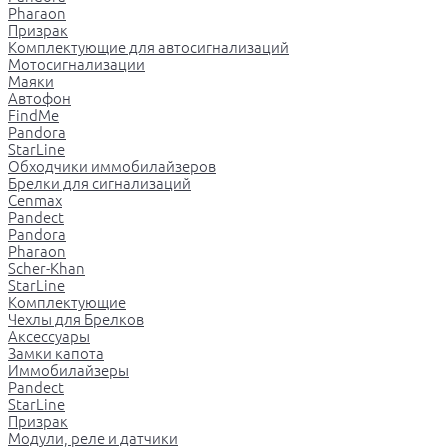
Pharaon
Призрак
Комплектующие для автосигнализаций
Мотосигнализации
Маяки
Автофон
FindMe
Pandora
StarLine
Обходчики иммобилайзеров
Брелки для сигнализаций
Cenmax
Pandect
Pandora
Pharaon
Scher-Khan
StarLine
Комплектующие
Чехлы для Брелков
Аксессуары
Замки капота
Иммобилайзеры
Pandect
StarLine
Призрак
Модули, реле и датчики