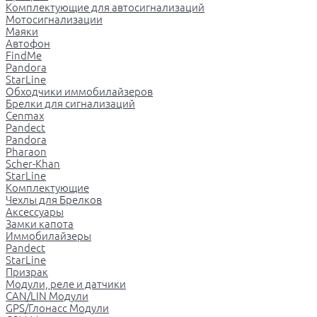
Комплектующие для автосигнализаций
Мотосигнализации
Маяки
Автофон
FindMe
Pandora
StarLine
Обходчики иммобилайзеров
Брелки для сигнализаций
Cenmax
Pandect
Pandora
Pharaon
Scher-Khan
StarLine
Комплектующие
Чехлы для Брелков
Аксессуары
Замки капота
Иммобилайзеры
Pandect
StarLine
Призрак
Модули, реле и датчики
CAN/LIN Модули
GPS/Глонасс Модули