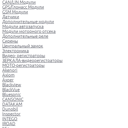
CAN/LIN Модули
GPS/Глонасс Модули
GSM Модули
Датчики
Дополнительные модули
Модули автозапуска
Модули моторного отсека
Дополнительные реле
Сирены
Центральный замок
Электроника
Видео- регистраторы
ЗЕРКАЛА-видеорегистраторы
МОТО-регистраторы
Akenori
Axiom
Axper
Blackview
BlackVue
Bluesonic
CANSONIC
DATAKAM
Dunobil
Inspector
INTEGO
IROAD