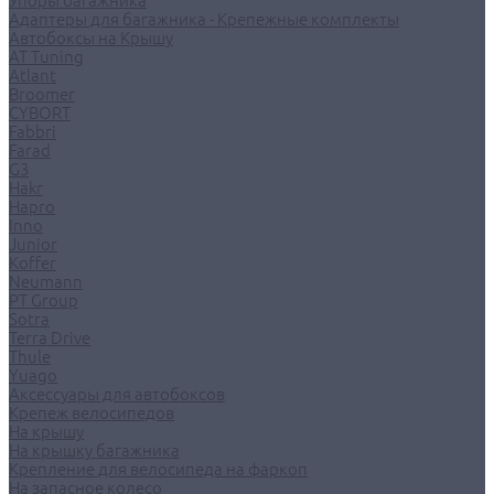
Упоры багажника
Адаптеры для багажника - Крепежные комплекты
Автобоксы на Крышу
AT Tuning
Atlant
Broomer
CYBORT
Fabbri
Farad
G3
Hakr
Hapro
Inno
Junior
Koffer
Neumann
PT Group
Sotra
Terra Drive
Thule
Yuago
Аксессуары для автобоксов
Крепеж велосипедов
На крышу
На крышку багажника
Крепление для велосипеда на фаркоп
На запасное колесо