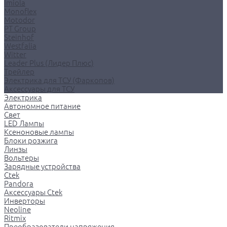
Imiola
Monoflex
Motodor
PT Group
Steinhof
Westfalia
Witter
Leader Plus (Лидер Плюс)
Трейлер
Электрика для ТСУ (Фаркопов)
Аксессуары для ТСУ
Электрика
Автономное питание
Свет
LED Лампы
Ксеноновые лампы
Блоки розжига
Линзы
Вольтеры
Зарядные устройства
Ctek
Pandora
Аксессуары Ctek
Инверторы
Neoline
Ritmix
Преобразователи напряжения