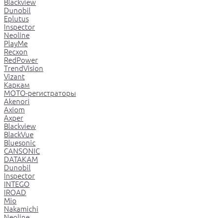
Blackview
Dunobil
Eplutus
Inspector
Neoline
PlayMe
Recxon
RedPower
TrendVision
Vizant
Каркам
МОТО-регистраторы
Akenori
Axiom
Axper
Blackview
BlackVue
Bluesonic
CANSONIC
DATAKAM
Dunobil
Inspector
INTEGO
IROAD
Mio
Nakamichi
Neoline