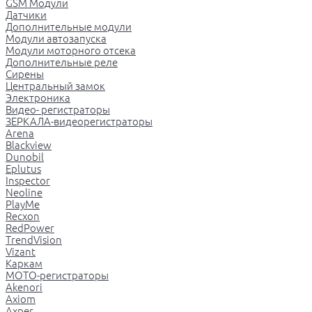
GSM Модули
Датчики
Дополнительные модули
Модули автозапуска
Модули моторного отсека
Дополнительные реле
Сирены
Центральный замок
Электроника
Видео- регистраторы
ЗЕРКАЛА-видеорегистраторы
Arena
Blackview
Dunobil
Eplutus
Inspector
Neoline
PlayMe
Recxon
RedPower
TrendVision
Vizant
Каркам
МОТО-регистраторы
Akenori
Axiom
Axper