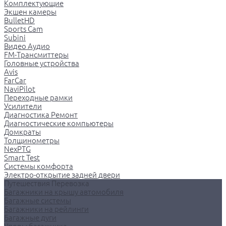
Комплектующие
Экшен камеры
BulletHD
Sports Cam
Subini
Видео Аудио
FM-Трансмиттеры
Головные устройства
Avis
FarCar
NaviPilot
Переходные рамки
Усилители
Диагностика Ремонт
Диагностические компьютеры
Домкраты
Толщинометры
NexPTG
Smart Test
Системы комфорта
Электро-открытие задней двери
Путешествия Перевозка
Багажники на крышу автомобиля
Багажные системы
Багажники на рейлинги
Багажные дуги