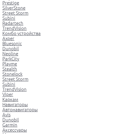
Prestige
SilverStone
Street Storm
Subini
Radartech
TrendVision
Комбо устройства
Axper
Bluesonic
Dunobil
Neoline
ParkCity
Playme
Stealth
Stonelock
Street Storm
Subini
TrendVision
Viper
Каркам
Навигаторы
Автонавигаторы
Avis
Dunobil
Garmin
Аксессуары