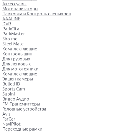
Аксессуары
Мотонавигаторы
Парковка и Контроль слепых зон
AAALINE
DVR
ParkCity
ParkMaster
Sho-me
Steel Mate
Комплектующие
Контроль шин
Для грузовых
Для легковых
Для мототехники
Комплектующие
Экшен камеры
BulletHD
Sports Cam
Subini
Видео Аудио
FM-Трансмиттеры
Головные устройства
Avis
FarCar
NaviPilot
Переходные рамки