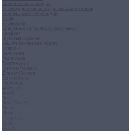
Хранение велосипедов
Аксессуары и запчасти для велобагажников
Крепеж лыж и сноубордов
Thule
Аксессуары
Крепления для водного снаряжения
Серфинг
Грузовые корзины
Защита бамперов и пороги
Коврики
Багажника
Резиновые
Текстильные
Сумки и Рюкзаки
Для автобоксов
Органайзеры
Фаркопы
Auto-Hak
AvtoS
Bosal
Brink (Thule)
Baltex
Bizon
Draw-Tite
Galia
Garant