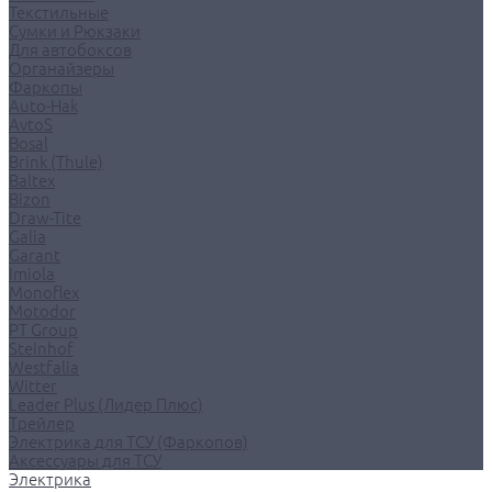
Текстильные
Сумки и Рюкзаки
Для автобоксов
Органайзеры
Фаркопы
Auto-Hak
AvtoS
Bosal
Brink (Thule)
Baltex
Bizon
Draw-Tite
Galia
Garant
Imiola
Monoflex
Motodor
PT Group
Steinhof
Westfalia
Witter
Leader Plus (Лидер Плюс)
Трейлер
Электрика для ТСУ (Фаркопов)
Аксессуары для ТСУ
Электрика