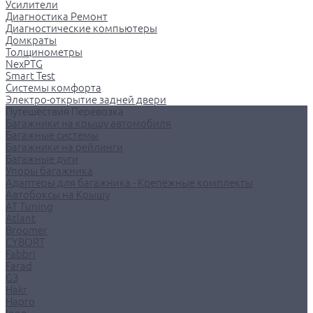
Усилители
Диагностика Ремонт
Диагностические компьютеры
Домкраты
Толщинометры
NexPTG
Smart Test
Системы комфорта
Электро-открытие задней двери
Путешествия Перевозка
Багажники на крышу автомобиля
Багажные системы
Багажники на рейлинги
Багажные дуги
Упоры багажника
Адаптеры для багажника - Крепежные комплекты
Автобоксы на Крышу
AT Tuning
Atlant
Broomer
CYBORT
Fabbri
Farad
G3
Hakr
Hapro