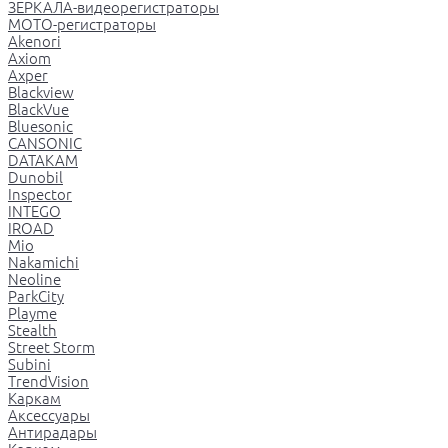
ЗЕРКАЛА-видеорегистраторы
МОТО-регистраторы
Akenori
Axiom
Axper
Blackview
BlackVue
Bluesonic
CANSONIC
DATAKAM
Dunobil
Inspector
INTEGO
IROAD
Mio
Nakamichi
Neoline
ParkCity
Playme
Stealth
Street Storm
Subini
TrendVision
Каркам
Аксессуары
Антирадары