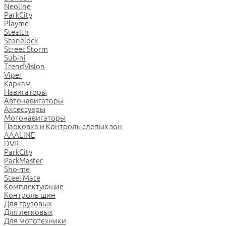
Neoline
ParkCity
Playme
Stealth
Stonelock
Street Storm
Subini
TrendVision
Viper
Каркам
Навигаторы
Автонавигаторы
Аксессуары
Мотонавигаторы
Парковка и Контроль слепых зон
AAALINE
DVR
ParkCity
ParkMaster
Sho-me
Steel Mate
Комплектующие
Контроль шин
Для грузовых
Для легковых
Для мототехники