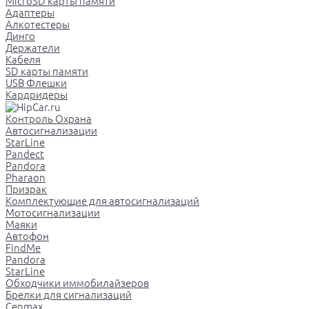
MicroSD карты памяти
Адаптеры
Алкотестеры
Динго
Держатели
Кабеля
SD карты памяти
USB Флешки
Кардридеры
Контроль Охрана
Автосигнализации
StarLine
Pandect
Pandora
Pharaon
Призрак
Комплектующие для автосигнализаций
Мотосигнализации
Маяки
Автофон
FindMe
Pandora
StarLine
Обходчики иммобилайзеров
Брелки для сигнализаций
Cenmax