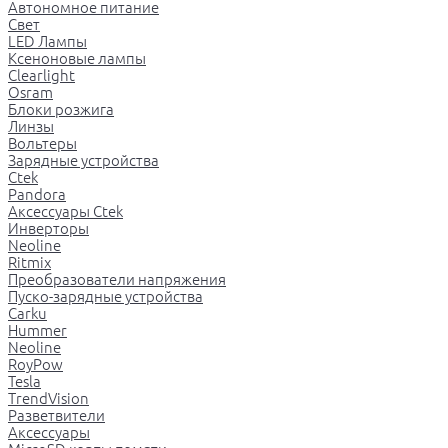
Автономное питание
Свет
LED Лампы
Ксеноновые лампы
Clearlight
Osram
Блоки розжига
Линзы
Вольтеры
Зарядные устройства
Ctek
Pandora
Аксессуары Ctek
Инверторы
Neoline
Ritmix
Преобразователи напряжения
Пуско-зарядные устройства
Carku
Hummer
Neoline
RoyPow
Tesla
TrendVision
Разветвители
Аксессуары