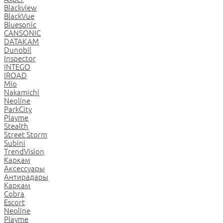
Blackview
BlackVue
Bluesonic
CANSONIC
DATAKAM
Dunobil
Inspector
INTEGO
IROAD
Mio
Nakamichi
Neoline
ParkCity
Playme
Stealth
Street Storm
Subini
TrendVision
Каркам
Аксессуары
Антирадары
Каркам
Cobra
Escort
Neoline
Playme