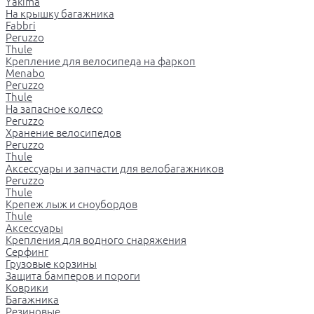
Yakima
На крышку багажника
Fabbri
Peruzzo
Thule
Крепление для велосипеда на фаркоп
Menabo
Peruzzo
Thule
На запасное колесо
Peruzzo
Хранение велосипедов
Peruzzo
Thule
Аксессуары и запчасти для велобагажников
Peruzzo
Thule
Крепеж лыж и сноубордов
Thule
Аксессуары
Крепления для водного снаряжения
Серфинг
Грузовые корзины
Защита бамперов и пороги
Коврики
Багажника
Резиновые