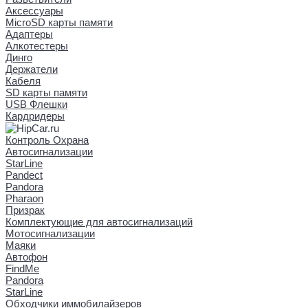
Аксессуары
MicroSD карты памяти
Адаптеры
Алкотестеры
Динго
Держатели
Кабеля
SD карты памяти
USB Флешки
Кардридеры
Контроль Охрана
Автосигнализации
StarLine
Pandect
Pandora
Pharaon
Призрак
Комплектующие для автосигнализаций
Мотосигнализации
Маяки
Автофон
FindMe
Pandora
StarLine
Обходчики иммобилайзеров