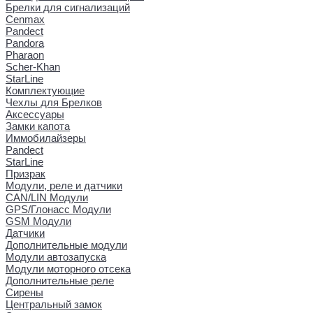
Брелки для сигнализаций
Cenmax
Pandect
Pandora
Pharaon
Scher-Khan
StarLine
Комплектующие
Чехлы для Брелков
Аксессуары
Замки капота
Иммобилайзеры
Pandect
StarLine
Призрак
Модули, реле и датчики
CAN/LIN Модули
GPS/Глонасс Модули
GSM Модули
Датчики
Дополнительные модули
Модули автозапуска
Модули моторного отсека
Дополнительные реле
Сирены
Центральный замок