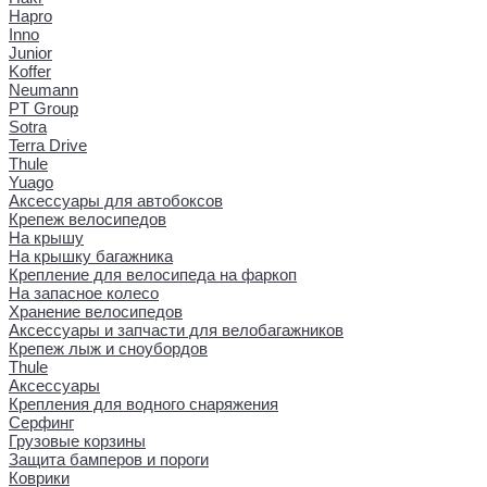
Hapro
Inno
Junior
Koffer
Neumann
PT Group
Sotra
Terra Drive
Thule
Yuago
Аксессуары для автобоксов
Крепеж велосипедов
На крышу
На крышку багажника
Крепление для велосипеда на фаркоп
На запасное колесо
Хранение велосипедов
Аксессуары и запчасти для велобагажников
Крепеж лыж и сноубордов
Thule
Аксессуары
Крепления для водного снаряжения
Серфинг
Грузовые корзины
Защита бамперов и пороги
Коврики