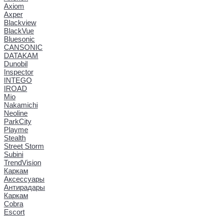
Axiom
Axper
Blackview
BlackVue
Bluesonic
CANSONIC
DATAKAM
Dunobil
Inspector
INTEGO
IROAD
Mio
Nakamichi
Neoline
ParkCity
Playme
Stealth
Street Storm
Subini
TrendVision
Каркам
Аксессуары
Антирадары
Каркам
Cobra
Escort