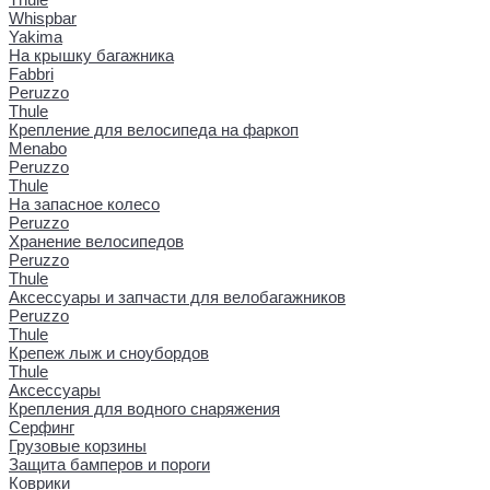
Whispbar
Yakima
На крышку багажника
Fabbri
Peruzzo
Thule
Крепление для велосипеда на фаркоп
Menabo
Peruzzo
Thule
На запасное колесо
Peruzzo
Хранение велосипедов
Peruzzo
Thule
Аксессуары и запчасти для велобагажников
Peruzzo
Thule
Крепеж лыж и сноубордов
Thule
Аксессуары
Крепления для водного снаряжения
Серфинг
Грузовые корзины
Защита бамперов и пороги
Коврики