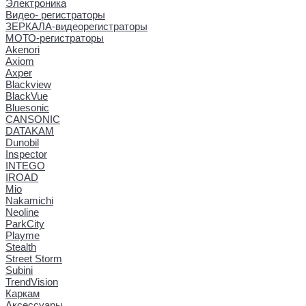
Электроника
Видео- регистраторы
ЗЕРКАЛА-видеорегистраторы
МОТО-регистраторы
Akenori
Axiom
Axper
Blackview
BlackVue
Bluesonic
CANSONIC
DATAKAM
Dunobil
Inspector
INTEGO
IROAD
Mio
Nakamichi
Neoline
ParkCity
Playme
Stealth
Street Storm
Subini
TrendVision
Каркам
Аксессуары