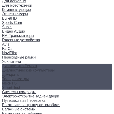
Для легковых
Для мототехники
Комплектующие
Экшен камеры
BulletHD
Sports Cam
Subini
Видео Аудио
FM-Трансмиттеры
Головные устройства
Avis
FarCar
NaviPilot
Переходные рамки
Усилители
Диагностика Ремонт
Диагностические компьютеры
Домкраты
Толщинометры
NexPTG
Smart Test
Системы комфорта
Электро-открытие задней двери
Путешествия Перевозка
Багажники на крышу автомобиля
Багажные системы
Багажники на рейлинги