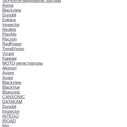
ЗЕРКАЛА-видеорегистраторы
Arena
Blackview
Dunobil
Eplutus
Inspector
Neoline
PlayMe
Recxon
RedPower
TrendVision
Vizant
Каркам
МОТО-регистраторы
Akenori
Axiom
Axper
Blackview
BlackVue
Bluesonic
CANSONIC
DATAKAM
Dunobil
Inspector
INTEGO
IROAD
Mio