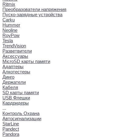
Ritmix
Преобразователи напряжения
Пуско-зарядные устройства
Carku
Hummer
Neoline
RoyPow
Tesla
TrendVision
Разветвители
Аксессуары
MicroSD карты памяти
Адаптеры
Алкотестеры
Динго
Держатели
Кабеля
SD карты памяти
USB Флешки
Кардридеры
...
Контроль Охрана
Автосигнализации
StarLine
Pandect
Pandora