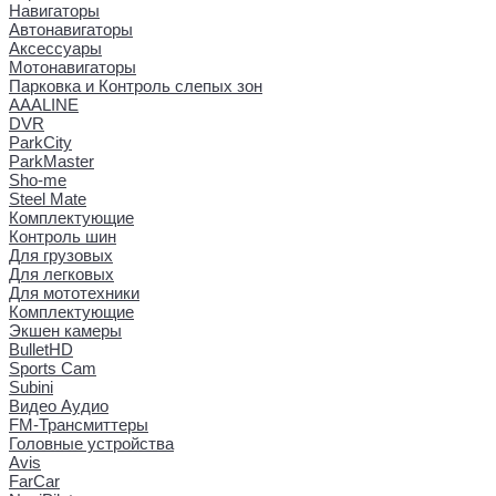
Навигаторы
Автонавигаторы
Аксессуары
Мотонавигаторы
Парковка и Контроль слепых зон
AAALINE
DVR
ParkCity
ParkMaster
Sho-me
Steel Mate
Комплектующие
Контроль шин
Для грузовых
Для легковых
Для мототехники
Комплектующие
Экшен камеры
BulletHD
Sports Cam
Subini
Видео Аудио
FM-Трансмиттеры
Головные устройства
Avis
FarCar