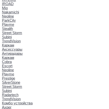
IROAD
Mio
Nakamichi
Neoline
ParkCity
Playme
Stealth
Street Storm
Subini
TrendVision
Каркам
Аксессуары
Антирадары
Каркам
Cobra
Escort
Neoline
Playme
Prestige
SilverStone
Street Storm
Subini
Radartech
TrendVision
Комбо устройства
Axper