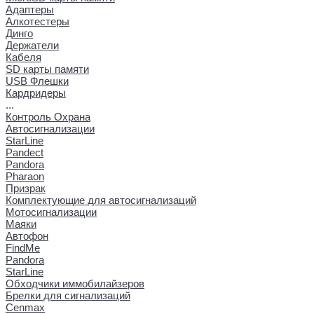
Адаптеры
Алкотестеры
Динго
Держатели
Кабеля
SD карты памяти
USB Флешки
Кардридеры
...
Контроль Охрана
Автосигнализации
StarLine
Pandect
Pandora
Pharaon
Призрак
Комплектующие для автосигнализаций
Мотосигнализации
Маяки
Автофон
FindMe
Pandora
StarLine
Обходчики иммобилайзеров
Брелки для сигнализаций
Cenmax