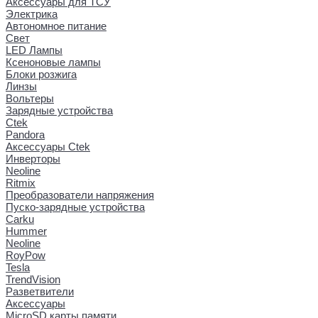
Аксессуары для ТСУ
Электрика
Автономное питание
Свет
LED Лампы
Ксеноновые лампы
Блоки розжига
Линзы
Вольтеры
Зарядные устройства
Ctek
Pandora
Аксессуары Ctek
Инверторы
Neoline
Ritmix
Преобразователи напряжения
Пуско-зарядные устройства
Carku
Hummer
Neoline
RoyPow
Tesla
TrendVision
Разветвители
Аксессуары
MicroSD карты памяти