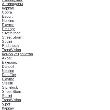
Антирадары
Каркам
Cobra
Escort
Neoline
Playme
Prestige
SilverStone
Street Storm
Subini
Radartech
TrendVision
Комбо устройства
Axper
Bluesonic
Dunobil
Neoline
ParkCity
Playme
Stealth
Stonelock
Street Storm
Subini
TrendVision
Viper
Каркам