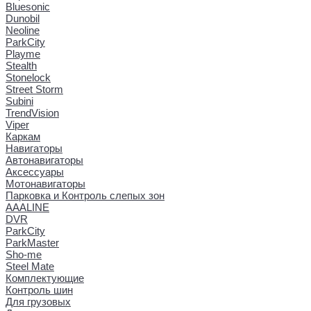
Bluesonic
Dunobil
Neoline
ParkCity
Playme
Stealth
Stonelock
Street Storm
Subini
TrendVision
Viper
Каркам
Навигаторы
Автонавигаторы
Аксессуары
Мотонавигаторы
Парковка и Контроль слепых зон
AAALINE
DVR
ParkCity
ParkMaster
Sho-me
Steel Mate
Комплектующие
Контроль шин
Для грузовых