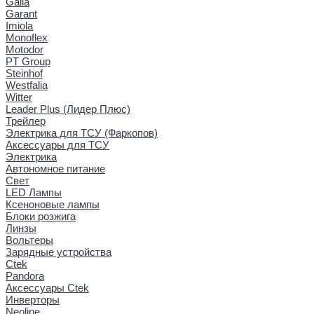
Galia
Garant
Imiola
Monoflex
Motodor
PT Group
Steinhof
Westfalia
Witter
Leader Plus (Лидер Плюс)
Трейлер
Электрика для ТСУ (Фаркопов)
Аксессуары для ТСУ
Электрика
Автономное питание
Свет
LED Лампы
Ксеноновые лампы
Блоки розжига
Линзы
Вольтеры
Зарядные устройства
Ctek
Pandora
Аксессуары Ctek
Инверторы
Neoline