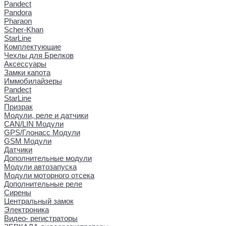
Pandect
Pandora
Pharaon
Scher-Khan
StarLine
Комплектующие
Чехлы для Брелков
Аксессуары
Замки капота
Иммобилайзеры
Pandect
StarLine
Призрак
Модули, реле и датчики
CAN/LIN Модули
GPS/Глонасс Модули
GSM Модули
Датчики
Дополнительные модули
Модули автозапуска
Модули моторного отсека
Дополнительные реле
Сирены
Центральный замок
Электроника
Видео- регистраторы