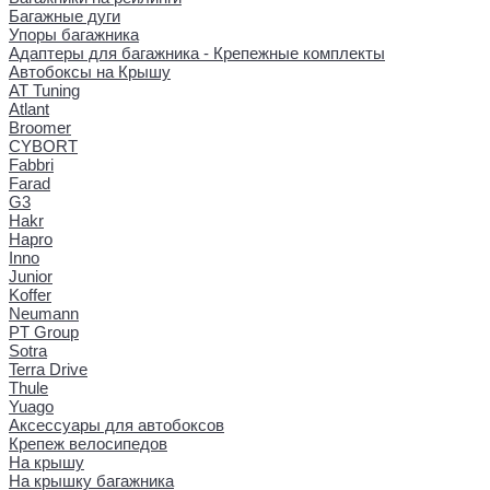
Багажные дуги
Упоры багажника
Адаптеры для багажника - Крепежные комплекты
Автобоксы на Крышу
AT Tuning
Atlant
Broomer
CYBORT
Fabbri
Farad
G3
Hakr
Hapro
Inno
Junior
Koffer
Neumann
PT Group
Sotra
Terra Drive
Thule
Yuago
Аксессуары для автобоксов
Крепеж велосипедов
На крышу
На крышку багажника