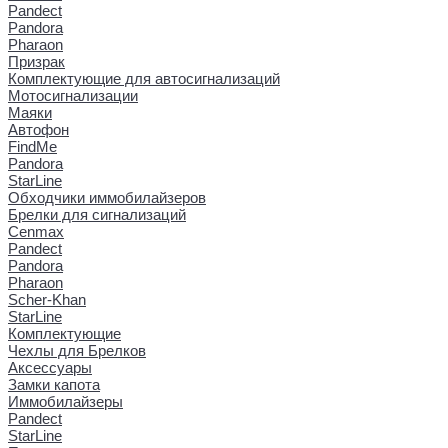
Pandect
Pandora
Pharaon
Призрак
Комплектующие для автосигнализаций
Мотосигнализации
Маяки
Автофон
FindMe
Pandora
StarLine
Обходчики иммобилайзеров
Брелки для сигнализаций
Cenmax
Pandect
Pandora
Pharaon
Scher-Khan
StarLine
Комплектующие
Чехлы для Брелков
Аксессуары
Замки капота
Иммобилайзеры
Pandect
StarLine