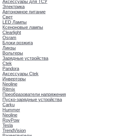
Аксессуары для ТСУ
Электрика
Автономное питание
Свет
LED Лампы
Ксеноновые лампы
Clearlight
Osram
Блоки розжига
Линзы
Вольтеры
Зарядные устройства
Ctek
Pandora
Аксессуары Ctek
Инверторы
Neoline
Ritmix
Преобразователи напряжения
Пуско-зарядные устройства
Carku
Hummer
Neoline
RoyPow
Tesla
TrendVision
Разветвители