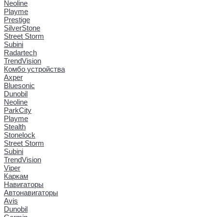
Neoline
Playme
Prestige
SilverStone
Street Storm
Subini
Radartech
TrendVision
Комбо устройства
Axper
Bluesonic
Dunobil
Neoline
ParkCity
Playme
Stealth
Stonelock
Street Storm
Subini
TrendVision
Viper
Каркам
Навигаторы
Автонавигаторы
Avis
Dunobil