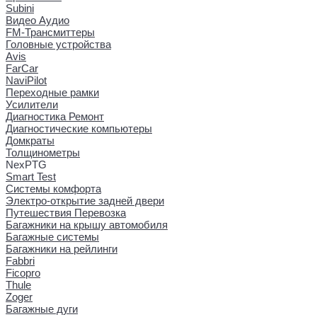
Subini
Видео Аудио
FM-Трансмиттеры
Головные устройства
Avis
FarCar
NaviPilot
Переходные рамки
Усилители
Диагностика Ремонт
Диагностические компьютеры
Домкраты
Толщинометры
NexPTG
Smart Test
Системы комфорта
Электро-открытие задней двери
Путешествия Перевозка
Багажники на крышу автомобиля
Багажные системы
Багажники на рейлинги
Fabbri
Ficopro
Thule
Zoger
Багажные дуги