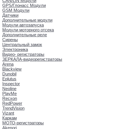
CAN/LIN Модули
GPS/Глонасс Модули
GSM Модули
Датчики
Дополнительные модули
Модули автозапуска
Модули моторного отсека
Дополнительные реле
Сирены
Центральный замок
Электроника
Видео- регистраторы
ЗЕРКАЛА-видеорегистраторы
Arena
Blackview
Dunobil
Eplutus
Inspector
Neoline
PlayMe
Recxon
RedPower
TrendVision
Vizant
Каркам
МОТО-регистраторы
Akenori