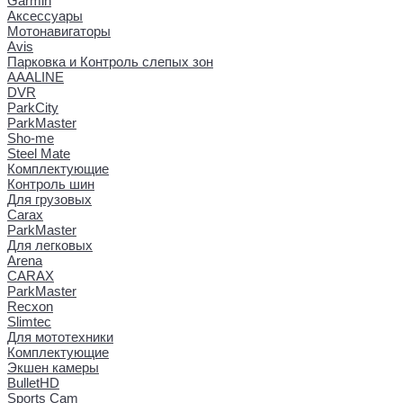
Garmin
Аксессуары
Мотонавигаторы
Avis
Парковка и Контроль слепых зон
AAALINE
DVR
ParkCity
ParkMaster
Sho-me
Steel Mate
Комплектующие
Контроль шин
Для грузовых
Carax
ParkMaster
Для легковых
Arena
CARAX
ParkMaster
Recxon
Slimtec
Для мототехники
Комплектующие
Экшен камеры
BulletHD
Sports Cam