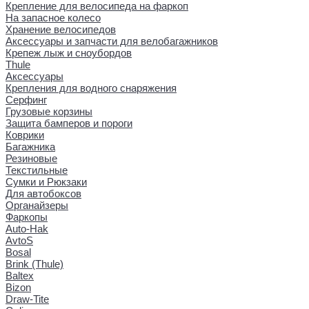
Крепление для велосипеда на фаркоп
На запасное колесо
Хранение велосипедов
Аксессуары и запчасти для велобагажников
Крепеж лыж и сноубордов
Thule
Аксессуары
Крепления для водного снаряжения
Серфинг
Грузовые корзины
Защита бамперов и пороги
Коврики
Багажника
Резиновые
Текстильные
Сумки и Рюкзаки
Для автобоксов
Органайзеры
Фаркопы
Auto-Hak
AvtoS
Bosal
Brink (Thule)
Baltex
Bizon
Draw-Tite