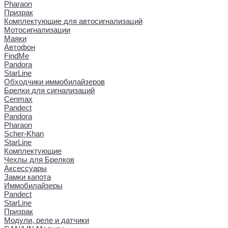
Pharaon
Призрак
Комплектующие для автосигнализаций
Мотосигнализации
Маяки
Автофон
FindMe
Pandora
StarLine
Обходчики иммобилайзеров
Брелки для сигнализаций
Cenmax
Pandect
Pandora
Pharaon
Scher-Khan
StarLine
Комплектующие
Чехлы для Брелков
Аксессуары
Замки капота
Иммобилайзеры
Pandect
StarLine
Призрак
Модули, реле и датчики