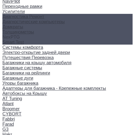
NaviPilot
Переходные рамки
Усилители
Диагностика Ремонт
Диагностические компьютеры
Домкраты
Толщинометры
NexPTG
Smart Test
Системы комфорта
Электро-открытие задней двери
Путешествия Перевозка
Багажники на крышу автомобиля
Багажные системы
Багажники на рейлинги
Багажные дуги
Упоры багажника
Адаптеры для багажника - Крепежные комплекты
Автобоксы на Крышу
AT Tuning
Atlant
Broomer
CYBORT
Fabbri
Farad
G3
Hakr