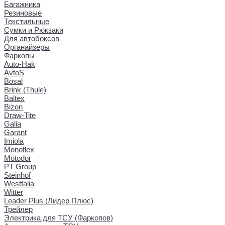
Багажника
Резиновые
Текстильные
Сумки и Рюкзаки
Для автобоксов
Органайзеры
Фаркопы
Auto-Hak
AvtoS
Bosal
Brink (Thule)
Baltex
Bizon
Draw-Tite
Galia
Garant
Imiola
Monoflex
Motodor
PT Group
Steinhof
Westfalia
Witter
Leader Plus (Лидер Плюс)
Трейлер
Электрика для ТСУ (Фаркопов)