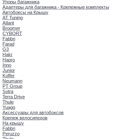
Упоры багажника
Адаптеры для багажника - Крепежные комплекты
Автобоксы на Крышу
AT Tuning
Atlant
Broomer
CYBORT
Fabbri
Farad
G3
Hakr
Hapro
Inno
Junior
Koffer
Neumann
PT Group
Sotra
Terra Drive
Thule
Yuago
Аксессуары для автобоксов
Крепеж велосипедов
На крышу
Fabbri
Peruzzo
Thule