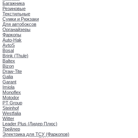
Багажника
Резиновые
Текстильные
Сумки и Рюкзаки
Для автобоксов
Органайзеры
Фаркопы
Auto-Hak
AvtoS
Bosal
Brink (Thule)
Baltex
Bizon
Draw-Tite
Galia
Garant
Imiola
Monoflex
Motodor
PT Group
Steinhof
Westfalia
Witter
Leader Plus (Лидер Плюс)
Трейлер
Электрика для ТСУ (Фаркопов)