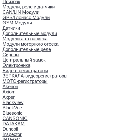
Призрак
Модули, реле и датчики
CAN/LIN Модули
GPS/Глонасс Модули
GSM Модули
Датчики
Дополнительные модули
Модули автозапуска
Модули моторного отсека
Дополнительные реле
Сирены
Центральный замок
Электроника
Видео- регистраторы
ЗЕРКАЛА-видеорегистраторы
МОТО-регистраторы
Akenori
Axiom
Axper
Blackview
BlackVue
Bluesonic
CANSONIC
DATAKAM
Dunobil
Inspector
INTEGO