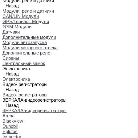
Модули, реле и датчики
Назад
Модули, реле и датчики
CAN/LIN Модули
GPS/Глонасс Модули
GSM Модули
Датчики
Дополнительные модули
Модули автозапуска
Модули моторного отсека
Дополнительные реле
Сирены
Центральный замок
Электроника
Назад
Электроника
Видео- регистраторы
Назад
Видео- регистраторы
ЗЕРКАЛА-видеорегистраторы
Назад
ЗЕРКАЛА-видеорегистраторы
Arena
Blackview
Dunobil
Eplutus
Inspector