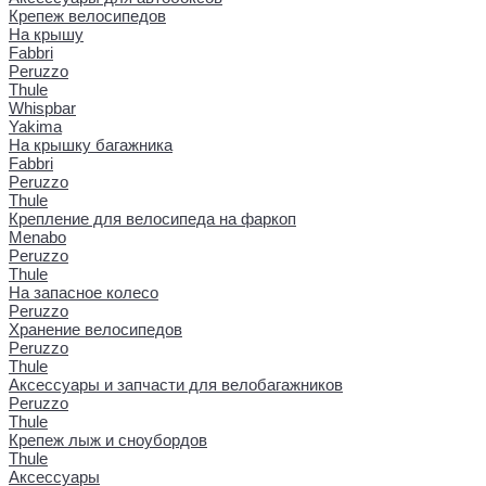
Крепеж велосипедов
На крышу
Fabbri
Peruzzo
Thule
Whispbar
Yakima
На крышку багажника
Fabbri
Peruzzo
Thule
Крепление для велосипеда на фаркоп
Menabo
Peruzzo
Thule
На запасное колесо
Peruzzo
Хранение велосипедов
Peruzzo
Thule
Аксессуары и запчасти для велобагажников
Peruzzo
Thule
Крепеж лыж и сноубордов
Thule
Аксессуары