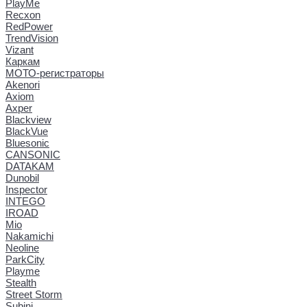
PlayMe
Recxon
RedPower
TrendVision
Vizant
Каркам
МОТО-регистраторы
Akenori
Axiom
Axper
Blackview
BlackVue
Bluesonic
CANSONIC
DATAKAM
Dunobil
Inspector
INTEGO
IROAD
Mio
Nakamichi
Neoline
ParkCity
Playme
Stealth
Street Storm
Subini