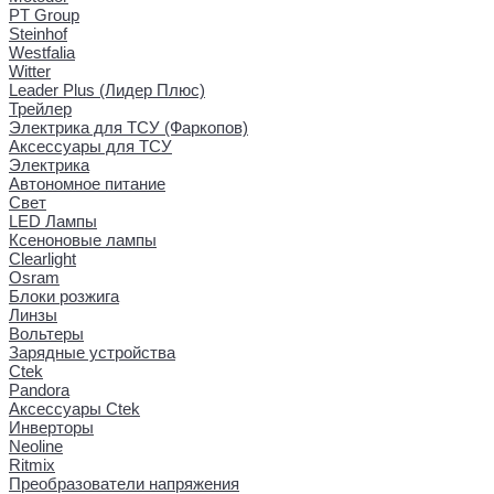
PT Group
Steinhof
Westfalia
Witter
Leader Plus (Лидер Плюс)
Трейлер
Электрика для ТСУ (Фаркопов)
Аксессуары для ТСУ
Электрика
Автономное питание
Свет
LED Лампы
Ксеноновые лампы
Clearlight
Osram
Блоки розжига
Линзы
Вольтеры
Зарядные устройства
Ctek
Pandora
Аксессуары Ctek
Инверторы
Neoline
Ritmix
Преобразователи напряжения