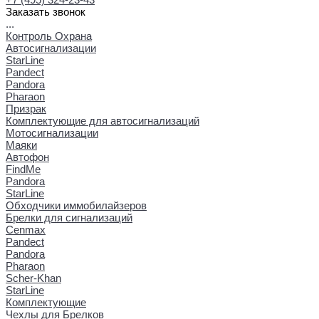
Заказать звонок
...
Контроль Охрана
Автосигнализации
StarLine
Pandect
Pandora
Pharaon
Призрак
Комплектующие для автосигнализаций
Мотосигнализации
Маяки
Автофон
FindMe
Pandora
StarLine
Обходчики иммобилайзеров
Брелки для сигнализаций
Cenmax
Pandect
Pandora
Pharaon
Scher-Khan
StarLine
Комплектующие
Чехлы для Брелков