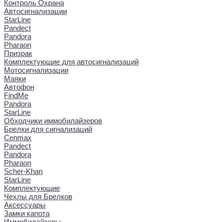
Контроль Охрана
Автосигнализации
StarLine
Pandect
Pandora
Pharaon
Призрак
Комплектующие для автосигнализаций
Мотосигнализации
Маяки
Автофон
FindMe
Pandora
StarLine
Обходчики иммобилайзеров
Брелки для сигнализаций
Cenmax
Pandect
Pandora
Pharaon
Scher-Khan
StarLine
Комплектующие
Чехлы для Брелков
Аксессуары
Замки капота
Иммобилайзеры