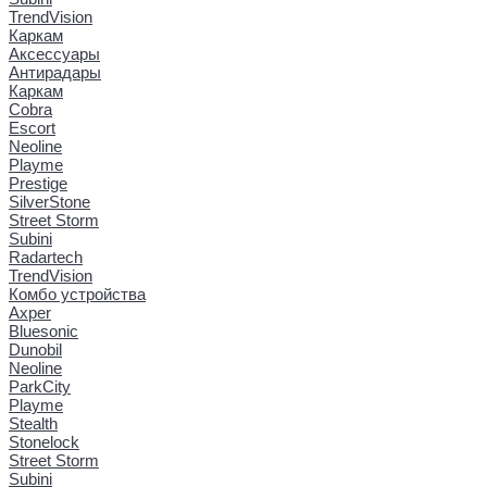
TrendVision
Каркам
Аксессуары
Антирадары
Каркам
Cobra
Escort
Neoline
Playme
Prestige
SilverStone
Street Storm
Subini
Radartech
TrendVision
Комбо устройства
Axper
Bluesonic
Dunobil
Neoline
ParkCity
Playme
Stealth
Stonelock
Street Storm
Subini