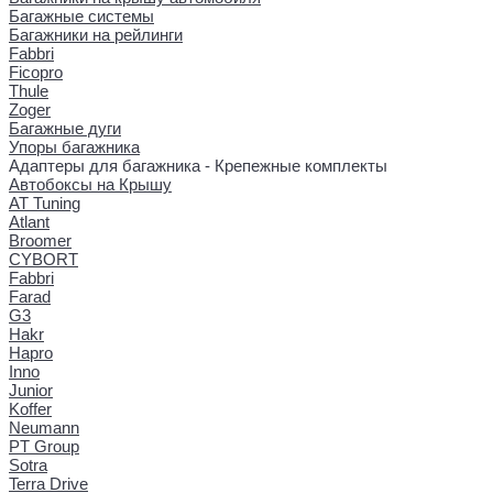
Багажные системы
Багажники на рейлинги
Fabbri
Ficopro
Thule
Zoger
Багажные дуги
Упоры багажника
Адаптеры для багажника - Крепежные комплекты
Автобоксы на Крышу
AT Tuning
Atlant
Broomer
CYBORT
Fabbri
Farad
G3
Hakr
Hapro
Inno
Junior
Koffer
Neumann
PT Group
Sotra
Terra Drive