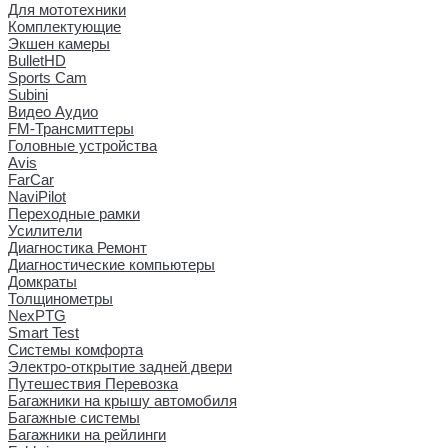
Для мототехники
Комплектующие
Экшен камеры
BulletHD
Sports Cam
Subini
Видео Аудио
FM-Трансмиттеры
Головные устройства
Avis
FarCar
NaviPilot
Переходные рамки
Усилители
Диагностика Ремонт
Диагностические компьютеры
Домкраты
Толщинометры
NexPTG
Smart Test
Системы комфорта
Электро-открытие задней двери
Путешествия Перевозка
Багажники на крышу автомобиля
Багажные системы
Багажники на рейлинги