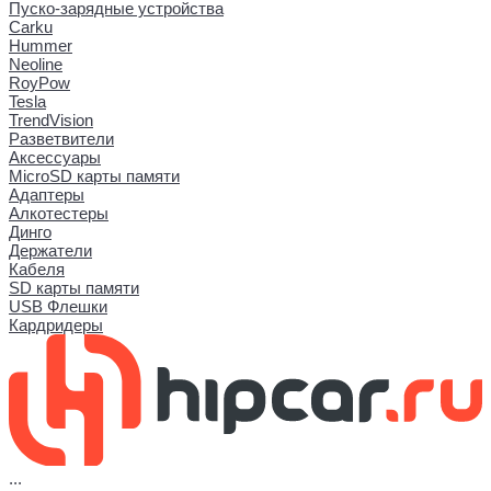
Пуско-зарядные устройства
Carku
Hummer
Neoline
RoyPow
Tesla
TrendVision
Разветвители
Аксессуары
MicroSD карты памяти
Адаптеры
Алкотестеры
Динго
Держатели
Кабеля
SD карты памяти
USB Флешки
Кардридеры
...