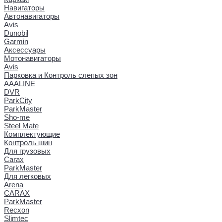
Навигаторы
Автонавигаторы
Avis
Dunobil
Garmin
Аксессуары
Мотонавигаторы
Avis
Парковка и Контроль слепых зон
AAALINE
DVR
ParkCity
ParkMaster
Sho-me
Steel Mate
Комплектующие
Контроль шин
Для грузовых
Carax
ParkMaster
Для легковых
Arena
CARAX
ParkMaster
Recxon
Slimtec