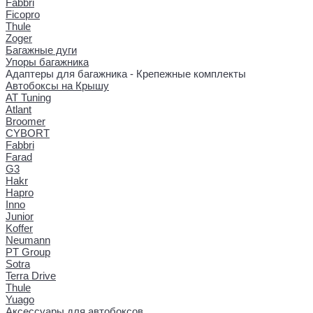
Fabbri
Ficopro
Thule
Zoger
Багажные дуги
Упоры багажника
Адаптеры для багажника - Крепежные комплекты
Автобоксы на Крышу
AT Tuning
Atlant
Broomer
CYBORT
Fabbri
Farad
G3
Hakr
Hapro
Inno
Junior
Koffer
Neumann
PT Group
Sotra
Terra Drive
Thule
Yuago
Аксессуары для автобоксов