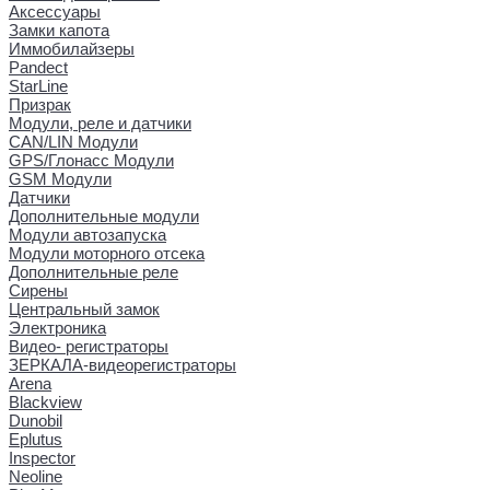
Аксессуары
Замки капота
Иммобилайзеры
Pandect
StarLine
Призрак
Модули, реле и датчики
CAN/LIN Модули
GPS/Глонасс Модули
GSM Модули
Датчики
Дополнительные модули
Модули автозапуска
Модули моторного отсека
Дополнительные реле
Сирены
Центральный замок
Электроника
Видео- регистраторы
ЗЕРКАЛА-видеорегистраторы
Arena
Blackview
Dunobil
Eplutus
Inspector
Neoline