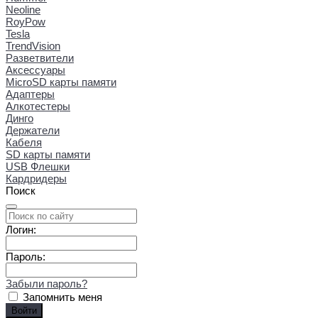
Neoline
RoyPow
Tesla
TrendVision
Разветвители
Аксессуары
MicroSD карты памяти
Адаптеры
Алкотестеры
Динго
Держатели
Кабеля
SD карты памяти
USB Флешки
Кардридеры
Поиск
Логин:
Пароль:
Забыли пароль?
Запомнить меня