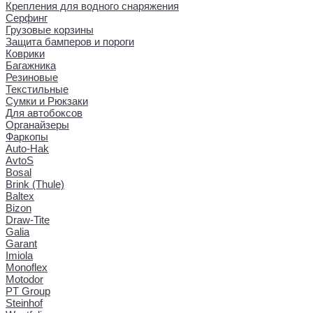
Крепления для водного снаряжения
Серфинг
Грузовые корзины
Защита бамперов и пороги
Коврики
Багажника
Резиновые
Текстильные
Сумки и Рюкзаки
Для автобоксов
Органайзеры
Фаркопы
Auto-Hak
AvtoS
Bosal
Brink (Thule)
Baltex
Bizon
Draw-Tite
Galia
Garant
Imiola
Monoflex
Motodor
PT Group
Steinhof