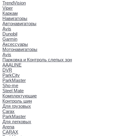
TrendVision
Viper
Каркам
Навигаторы
Автонавигаторы
Avis
Dunobil
Garmin
Аксессуары
Мотонавигаторы
Avis
Парковка и Контроль слепых зон
AAALINE
DVR
ParkCity
ParkMaster
Sho-me
Steel Mate
Комплектующие
Контроль шин
Для грузовых
Carax
ParkMaster
Для легковых
Arena
CARAX