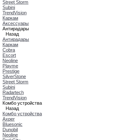
Street Storm
Subini
TrendVision
Каркам
Аксессуары
Антирадары
Назад
Антирадары
Каркам
Cobra
Escort
Neoline
Playme
Prestige
SilverStone
Street Storm
Subini
Radartech
TrendVision
Комбо устройства
Назад
Комбо устройства
Axper
Bluesonic
Dunobil
Neoline