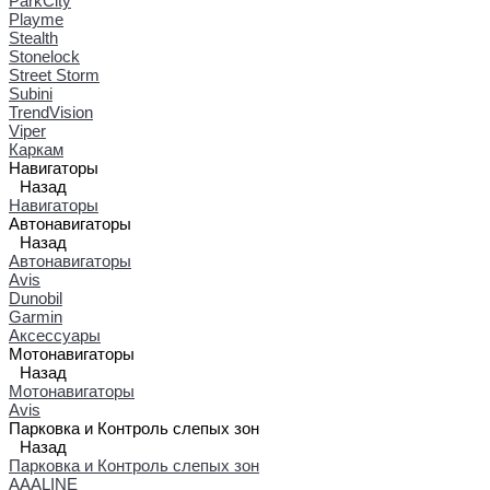
ParkCity
Playme
Stealth
Stonelock
Street Storm
Subini
TrendVision
Viper
Каркам
Навигаторы
Назад
Навигаторы
Автонавигаторы
Назад
Автонавигаторы
Avis
Dunobil
Garmin
Аксессуары
Мотонавигаторы
Назад
Мотонавигаторы
Avis
Парковка и Контроль слепых зон
Назад
Парковка и Контроль слепых зон
AAALINE