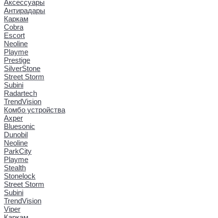
Аксессуары
Антирадары
Каркам
Cobra
Escort
Neoline
Playme
Prestige
SilverStone
Street Storm
Subini
Radartech
TrendVision
Комбо устройства
Axper
Bluesonic
Dunobil
Neoline
ParkCity
Playme
Stealth
Stonelock
Street Storm
Subini
TrendVision
Viper
Каркам