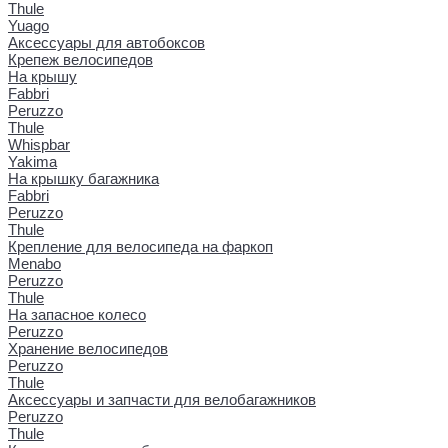
Thule
Yuago
Аксессуары для автобоксов
Крепеж велосипедов
На крышу
Fabbri
Peruzzo
Thule
Whispbar
Yakima
На крышку багажника
Fabbri
Peruzzo
Thule
Крепление для велосипеда на фаркоп
Menabo
Peruzzo
Thule
На запасное колесо
Peruzzo
Хранение велосипедов
Peruzzo
Thule
Аксессуары и запчасти для велобагажников
Peruzzo
Thule