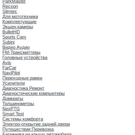
ParkMaster
Recxon
Slimtec
Для мототехники
Комплектующие
Экшен камеры
BulletHD
Sports Cam
Subini
Видео Аудио
FM-Трансмиттеры
Головные устройства
Avis
FarCar
NaviPilot
Переходные рамки
Усилители
Диагностика Ремонт
Диагностические компьютеры
Домкраты
Толщинометры
NexPTG
Smart Test
Системы комфорта
Электро-открытие задней двери
Путешествия Перевозка
Багажники на крышу автомобиля