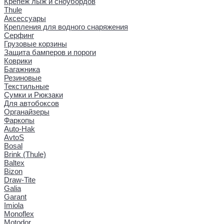
Крепеж лыж и сноубордов
Thule
Аксессуары
Крепления для водного снаряжения
Серфинг
Грузовые корзины
Защита бамперов и пороги
Коврики
Багажника
Резиновые
Текстильные
Сумки и Рюкзаки
Для автобоксов
Органайзеры
Фаркопы
Auto-Hak
AvtoS
Bosal
Brink (Thule)
Baltex
Bizon
Draw-Tite
Galia
Garant
Imiola
Monoflex
Motodor