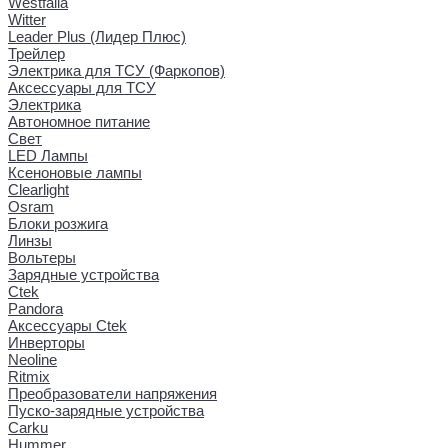
Westfalia
Witter
Leader Plus (Лидер Плюс)
Трейлер
Электрика для ТСУ (Фаркопов)
Аксессуары для ТСУ
Электрика
Автономное питание
Свет
LED Лампы
Ксеноновые лампы
Clearlight
Osram
Блоки розжига
Линзы
Вольтеры
Зарядные устройства
Ctek
Pandora
Аксессуары Ctek
Инверторы
Neoline
Ritmix
Преобразователи напряжения
Пуско-зарядные устройства
Carku
Hummer