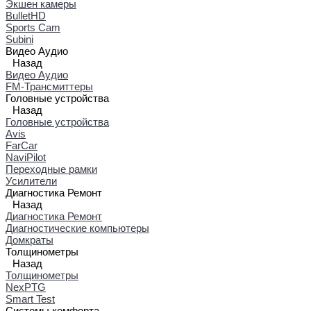
Экшен камеры
BulletHD
Sports Cam
Subini
Видео Аудио
Назад
Видео Аудио
FM-Трансмиттеры
Головные устройства
Назад
Головные устройства
Avis
FarCar
NaviPilot
Переходные рамки
Усилители
Диагностика Ремонт
Назад
Диагностика Ремонт
Диагностические компьютеры
Домкраты
Толщинометры
Назад
Толщинометры
NexPTG
Smart Test
Системы комфорта