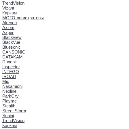
TrendVision
Vizant
Каркам
МОТО-регистраторы
Akenori
Axiom
Axper
Blackview
BlackVue
Bluesonic
CANSONIC
DATAKAM
Dunobil
Inspector
INTEGO
IROAD
Mio
Nakamichi
Neoline
ParkCity
Playme
Stealth
Street Storm
Subini
TrendVision
Каркам