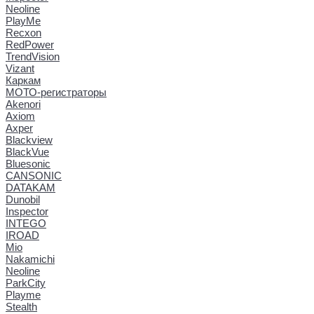
Neoline
PlayMe
Recxon
RedPower
TrendVision
Vizant
Каркам
МОТО-регистраторы
Akenori
Axiom
Axper
Blackview
BlackVue
Bluesonic
CANSONIC
DATAKAM
Dunobil
Inspector
INTEGO
IROAD
Mio
Nakamichi
Neoline
ParkCity
Playme
Stealth