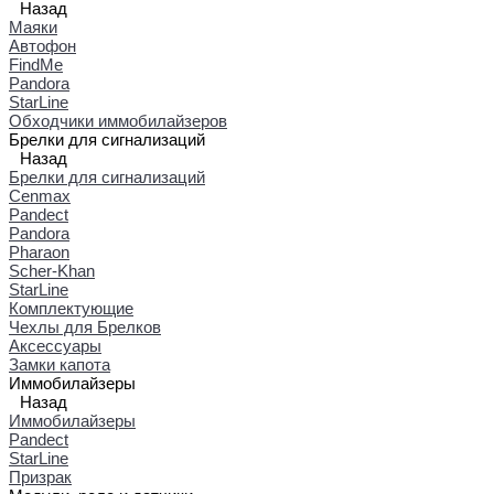
Назад
Маяки
Автофон
FindMe
Pandora
StarLine
Обходчики иммобилайзеров
Брелки для сигнализаций
Назад
Брелки для сигнализаций
Cenmax
Pandect
Pandora
Pharaon
Scher-Khan
StarLine
Комплектующие
Чехлы для Брелков
Аксессуары
Замки капота
Иммобилайзеры
Назад
Иммобилайзеры
Pandect
StarLine
Призрак