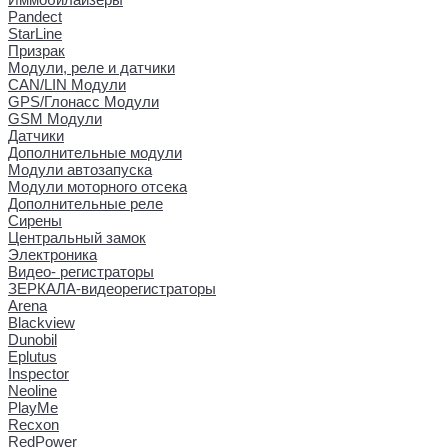
Pandect
StarLine
Призрак
Модули, реле и датчики
CAN/LIN Модули
GPS/Глонасс Модули
GSM Модули
Датчики
Дополнительные модули
Модули автозапуска
Модули моторного отсека
Дополнительные реле
Сирены
Центральный замок
Электроника
Видео- регистраторы
ЗЕРКАЛА-видеорегистраторы
Arena
Blackview
Dunobil
Eplutus
Inspector
Neoline
PlayMe
Recxon
RedPower