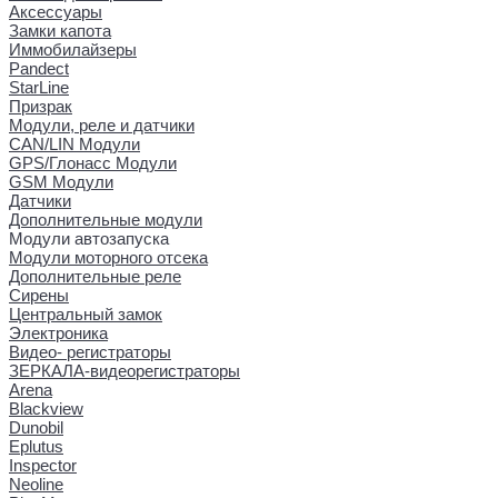
Аксессуары
Замки капота
Иммобилайзеры
Pandect
StarLine
Призрак
Модули, реле и датчики
CAN/LIN Модули
GPS/Глонасс Модули
GSM Модули
Датчики
Дополнительные модули
Модули автозапуска
Модули моторного отсека
Дополнительные реле
Сирены
Центральный замок
Электроника
Видео- регистраторы
ЗЕРКАЛА-видеорегистраторы
Arena
Blackview
Dunobil
Eplutus
Inspector
Neoline