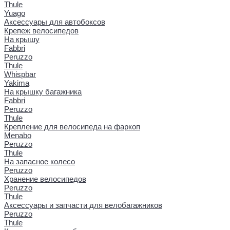
Thule
Yuago
Аксессуары для автобоксов
Крепеж велосипедов
На крышу
Fabbri
Peruzzo
Thule
Whispbar
Yakima
На крышку багажника
Fabbri
Peruzzo
Thule
Крепление для велосипеда на фаркоп
Menabo
Peruzzo
Thule
На запасное колесо
Peruzzo
Хранение велосипедов
Peruzzo
Thule
Аксессуары и запчасти для велобагажников
Peruzzo
Thule