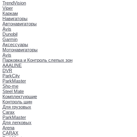
TrendVision
Viper
Каркам
Навигаторы
Автонавигаторы
Avis
Dunobil
Garmin
Аксессуары
Мотонавигаторы
Avis
Парковка и Контроль слепых зон
AAALINE
DVR
ParkCity
ParkMaster
Sho-me
Steel Mate
Комплектующие
Контроль шин
Для грузовых
Carax
ParkMaster
Для легковых
Arena
CARAX