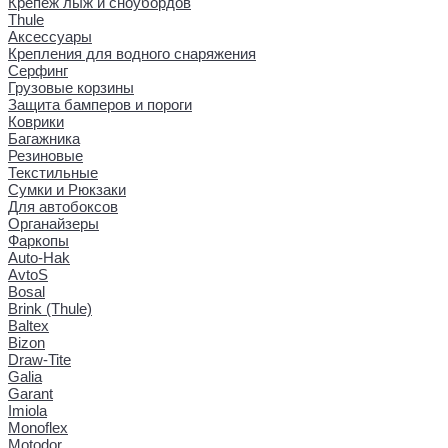
Крепеж лыж и сноубордов
Thule
Аксессуары
Крепления для водного снаряжения
Серфинг
Грузовые корзины
Защита бамперов и пороги
Коврики
Багажника
Резиновые
Текстильные
Сумки и Рюкзаки
Для автобоксов
Органайзеры
Фаркопы
Auto-Hak
AvtoS
Bosal
Brink (Thule)
Baltex
Bizon
Draw-Tite
Galia
Garant
Imiola
Monoflex
Motodor