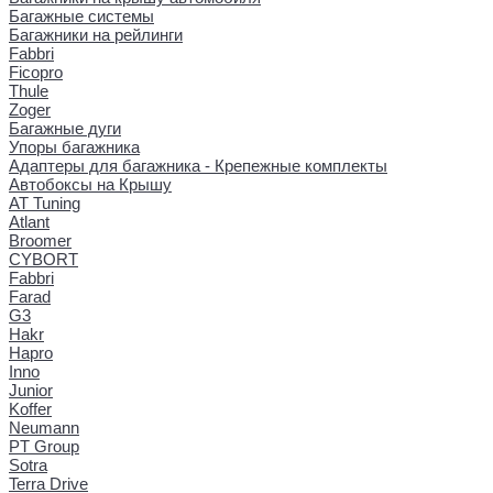
Багажные системы
Багажники на рейлинги
Fabbri
Ficopro
Thule
Zoger
Багажные дуги
Упоры багажника
Адаптеры для багажника - Крепежные комплекты
Автобоксы на Крышу
AT Tuning
Atlant
Broomer
CYBORT
Fabbri
Farad
G3
Hakr
Hapro
Inno
Junior
Koffer
Neumann
PT Group
Sotra
Terra Drive