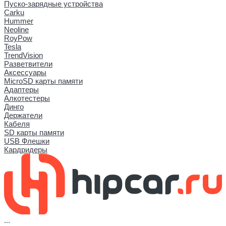
Пуско-зарядные устройства
Carku
Hummer
Neoline
RoyPow
Tesla
TrendVision
Разветвители
Аксессуары
MicroSD карты памяти
Адаптеры
Алкотестеры
Динго
Держатели
Кабеля
SD карты памяти
USB Флешки
Кардридеры
...