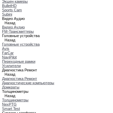
Экшен камеры
BulletHD
Sports Cam
Subini
Видео Аудио
Назад
Видео Аудио
FM-Трансмиттеры
Головные устройства
Назад
Головные устройства
Avis
FarCar
NaviPilot
Переходные рамки
Усилители
Диагностика Ремонт
Назад
Диагностика Ремонт
Диагностические компьютеры
Домкраты
Толщинометры
Назад
Толщинометры
NexPTG
Smart Test
Системы комфорта