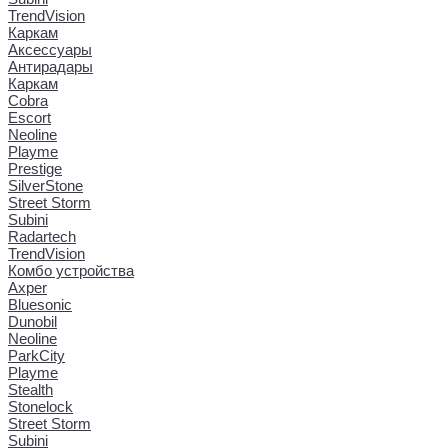
TrendVision
Каркам
Аксессуары
Антирадары
Каркам
Cobra
Escort
Neoline
Playme
Prestige
SilverStone
Street Storm
Subini
Radartech
TrendVision
Комбо устройства
Axper
Bluesonic
Dunobil
Neoline
ParkCity
Playme
Stealth
Stonelock
Street Storm
Subini