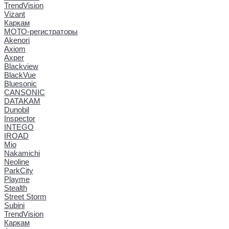
TrendVision
Vizant
Каркам
МОТО-регистраторы
Akenori
Axiom
Axper
Blackview
BlackVue
Bluesonic
CANSONIC
DATAKAM
Dunobil
Inspector
INTEGO
IROAD
Mio
Nakamichi
Neoline
ParkCity
Playme
Stealth
Street Storm
Subini
TrendVision
Каркам