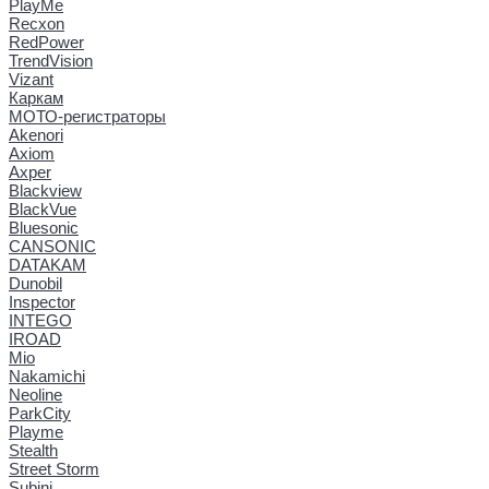
PlayMe
Recxon
RedPower
TrendVision
Vizant
Каркам
МОТО-регистраторы
Akenori
Axiom
Axper
Blackview
BlackVue
Bluesonic
CANSONIC
DATAKAM
Dunobil
Inspector
INTEGO
IROAD
Mio
Nakamichi
Neoline
ParkCity
Playme
Stealth
Street Storm
Subini