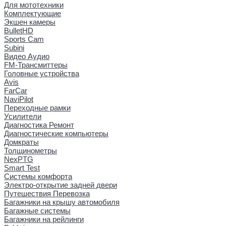
Для мототехники
Комплектующие
Экшен камеры
BulletHD
Sports Cam
Subini
Видео Аудио
FM-Трансмиттеры
Головные устройства
Avis
FarCar
NaviPilot
Переходные рамки
Усилители
Диагностика Ремонт
Диагностические компьютеры
Домкраты
Толщинометры
NexPTG
Smart Test
Системы комфорта
Электро-открытие задней двери
Путешествия Перевозка
Багажники на крышу автомобиля
Багажные системы
Багажники на рейлинги