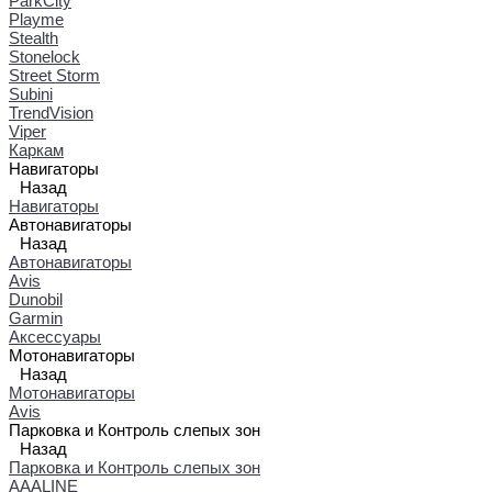
ParkCity
Playme
Stealth
Stonelock
Street Storm
Subini
TrendVision
Viper
Каркам
Навигаторы
Назад
Навигаторы
Автонавигаторы
Назад
Автонавигаторы
Avis
Dunobil
Garmin
Аксессуары
Мотонавигаторы
Назад
Мотонавигаторы
Avis
Парковка и Контроль слепых зон
Назад
Парковка и Контроль слепых зон
AAALINE