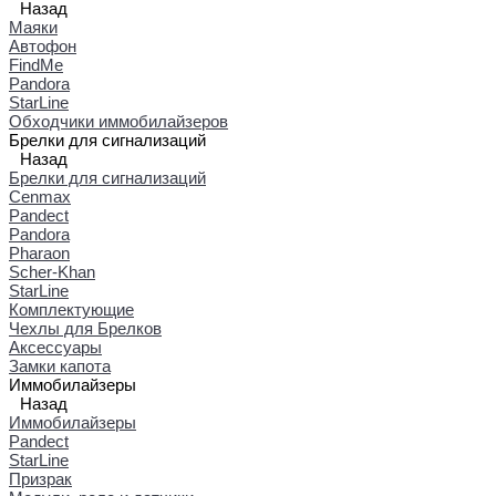
Назад
Маяки
Автофон
FindMe
Pandora
StarLine
Обходчики иммобилайзеров
Брелки для сигнализаций
Назад
Брелки для сигнализаций
Cenmax
Pandect
Pandora
Pharaon
Scher-Khan
StarLine
Комплектующие
Чехлы для Брелков
Аксессуары
Замки капота
Иммобилайзеры
Назад
Иммобилайзеры
Pandect
StarLine
Призрак