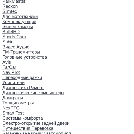
ParkMaster
Recxon
Slimtec
Для мототехники
Комплектующие
Экшен камеры
BulletHD
Sports Cam
Subini
Видео Аудио
FM-Трансмиттеры
Головные устройства
Avis
FarCar
NaviPilot
Переходные рамки
Усилители
Диагностика Ремонт
Диагностические компьютеры
Домкраты
Толщинометры
NexPTG
Smart Test
Системы комфорта
Электро-открытие задней двери
Путешествия Перевозка
Багажники на крышу автомобиля