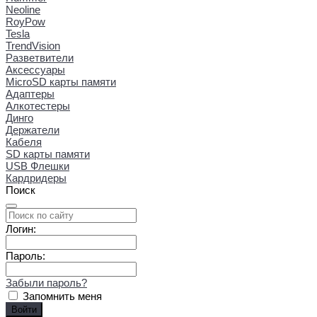
Neoline
RoyPow
Tesla
TrendVision
Разветвители
Аксессуары
MicroSD карты памяти
Адаптеры
Алкотестеры
Динго
Держатели
Кабеля
SD карты памяти
USB Флешки
Кардридеры
Поиск
Логин:
Пароль:
Забыли пароль?
Запомнить меня