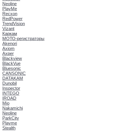
Neoline
PlayMe
Recxon
RedPower
TrendVision
Vizant
Каркам
МОТО-регистраторы
Akenori
Axiom
Axper
Blackview
BlackVue
Bluesonic
CANSONIC
DATAKAM
Dunobil
Inspector
INTEGO
IROAD
Mio
Nakamichi
Neoline
ParkCity
Playme
Stealth