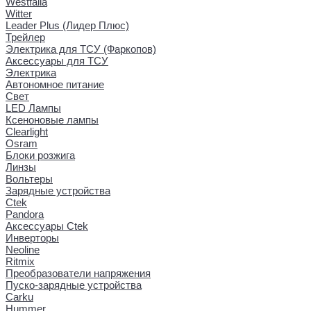
Westfalia
Witter
Leader Plus (Лидер Плюс)
Трейлер
Электрика для ТСУ (Фаркопов)
Аксессуары для ТСУ
Электрика
Автономное питание
Свет
LED Лампы
Ксеноновые лампы
Clearlight
Osram
Блоки розжига
Линзы
Вольтеры
Зарядные устройства
Ctek
Pandora
Аксессуары Ctek
Инверторы
Neoline
Ritmix
Преобразователи напряжения
Пуско-зарядные устройства
Carku
Hummer