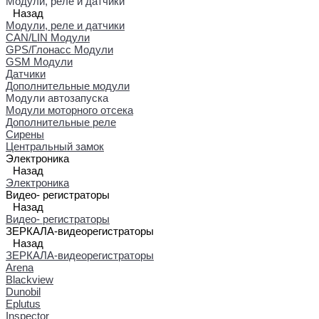
Модули, реле и датчики
Назад
Модули, реле и датчики
CAN/LIN Модули
GPS/Глонасс Модули
GSM Модули
Датчики
Дополнительные модули
Модули автозапуска
Модули моторного отсека
Дополнительные реле
Сирены
Центральный замок
Электроника
Назад
Электроника
Видео- регистраторы
Назад
Видео- регистраторы
ЗЕРКАЛА-видеорегистраторы
Назад
ЗЕРКАЛА-видеорегистраторы
Arena
Blackview
Dunobil
Eplutus
Inspector