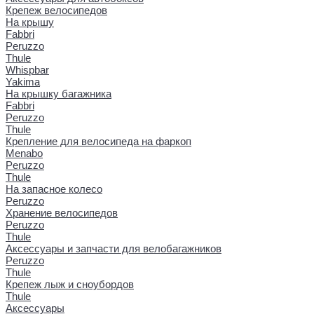
Крепеж велосипедов
На крышу
Fabbri
Peruzzo
Thule
Whispbar
Yakima
На крышку багажника
Fabbri
Peruzzo
Thule
Крепление для велосипеда на фаркоп
Menabo
Peruzzo
Thule
На запасное колесо
Peruzzo
Хранение велосипедов
Peruzzo
Thule
Аксессуары и запчасти для велобагажников
Peruzzo
Thule
Крепеж лыж и сноубордов
Thule
Аксессуары