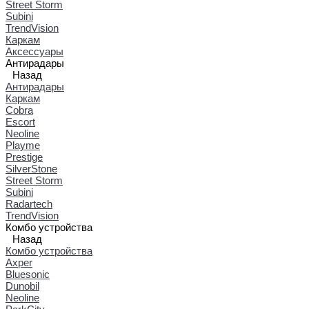
Street Storm
Subini
TrendVision
Каркам
Аксессуары
Антирадары
Назад
Антирадары
Каркам
Cobra
Escort
Neoline
Playme
Prestige
SilverStone
Street Storm
Subini
Radartech
TrendVision
Комбо устройства
Назад
Комбо устройства
Axper
Bluesonic
Dunobil
Neoline