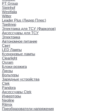
PT Group
Steinhof
Westfalia
Witter
Leader Plus (Лидер Плюс)
Трейлер
Электрика для ТСУ (Фаркопов)
Аксессуары для ТСУ
Электрика
Автономное питание
Свет
LED Лампы
Ксеноновые лампы
Clearlight
Osram
Блоки розжига
Линзы
Вольтеры
Зарядные устройства
Ctek
Pandora
Аксессуары Ctek
Инверторы
Neoline
Ritmix
Преобразователи напряжения