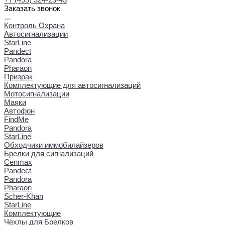
Заказать звонок
...
Контроль Охрана
Автосигнализации
StarLine
Pandect
Pandora
Pharaon
Призрак
Комплектующие для автосигнализаций
Мотосигнализации
Маяки
Автофон
FindMe
Pandora
StarLine
Обходчики иммобилайзеров
Брелки для сигнализаций
Cenmax
Pandect
Pandora
Pharaon
Scher-Khan
StarLine
Комплектующие
Чехлы для Брелков