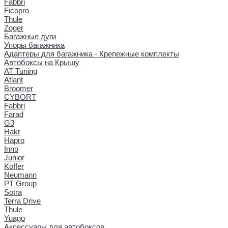
Fabbri
Ficopro
Thule
Zoger
Багажные дуги
Упоры багажника
Адаптеры для багажника - Крепежные комплекты
Автобоксы на Крышу
AT Tuning
Atlant
Broomer
CYBORT
Fabbri
Farad
G3
Hakr
Hapro
Inno
Junior
Koffer
Neumann
PT Group
Sotra
Terra Drive
Thule
Yuago
Аксессуары для автобоксов