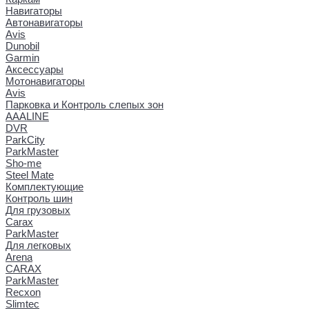
Навигаторы
Автонавигаторы
Avis
Dunobil
Garmin
Аксессуары
Мотонавигаторы
Avis
Парковка и Контроль слепых зон
AAALINE
DVR
ParkCity
ParkMaster
Sho-me
Steel Mate
Комплектующие
Контроль шин
Для грузовых
Carax
ParkMaster
Для легковых
Arena
CARAX
ParkMaster
Recxon
Slimtec