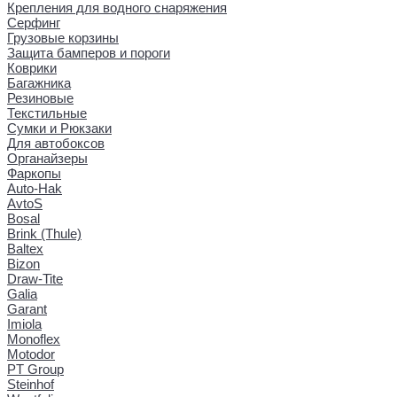
Крепления для водного снаряжения
Серфинг
Грузовые корзины
Защита бамперов и пороги
Коврики
Багажника
Резиновые
Текстильные
Сумки и Рюкзаки
Для автобоксов
Органайзеры
Фаркопы
Auto-Hak
AvtoS
Bosal
Brink (Thule)
Baltex
Bizon
Draw-Tite
Galia
Garant
Imiola
Monoflex
Motodor
PT Group
Steinhof