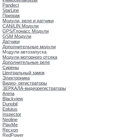
Pandect
StarLine
Призрак
Модули, реле и датчики
CAN/LIN Модули
GPS/Глонасс Модули
GSM Модули
Датчики
Дополнительные модули
Модули автозапуска
Модули моторного отсека
Дополнительные реле
Сирены
Центральный замок
Электроника
Видео- регистраторы
ЗЕРКАЛА-видеорегистраторы
Arena
Blackview
Dunobil
Eplutus
Inspector
Neoline
PlayMe
Recxon
RedPower