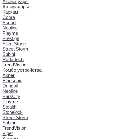
Аксессуары
Антирадары
Каркам
Cobra
Escort
Neoline
Playme
Prestige
SilverStone
Street Storm
Subini
Radartech
TrendVision
Комбо устройства
Axper
Bluesonic
Dunobil
Neoline
ParkCity
Playme
Stealth
Stonelock
Street Storm
Subini
TrendVision
Viper
Каркам