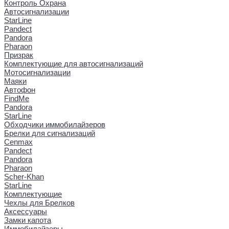
Контроль Охрана
Автосигнализации
StarLine
Pandect
Pandora
Pharaon
Призрак
Комплектующие для автосигнализаций
Мотосигнализации
Маяки
Автофон
FindMe
Pandora
StarLine
Обходчики иммобилайзеров
Брелки для сигнализаций
Cenmax
Pandect
Pandora
Pharaon
Scher-Khan
StarLine
Комплектующие
Чехлы для Брелков
Аксессуары
Замки капота
Иммобилайзеры