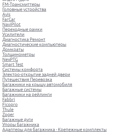
FM-Трансмиттеры
Головные устройства
Avis
FarCar
NaviPilot
Переходные рамки
Усилители
Диагностика Ремонт
Диагностические компьютеры
Домкраты
Толщинометры
NexPTG
Smart Test
Системы комфорта
Электро-открытие задней двери
Путешествия Перевозка
Багажники на крышу автомобиля
Багажные системы
Багажники на рейлинги
Fabbri
Ficopro
Thule
Zoger
Багажные дуги
Упоры багажника
Адаптеры для багажника - Крепежные комплекты