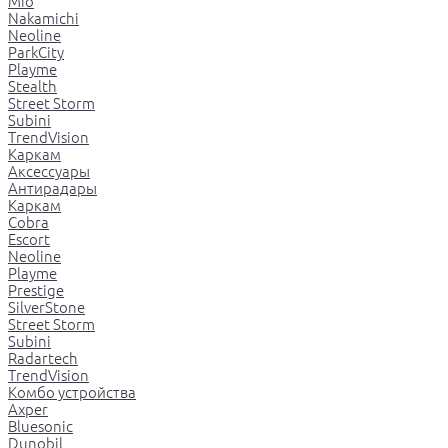
Mio
Nakamichi
Neoline
ParkCity
Playme
Stealth
Street Storm
Subini
TrendVision
Каркам
Аксессуары
Антирадары
Каркам
Cobra
Escort
Neoline
Playme
Prestige
SilverStone
Street Storm
Subini
Radartech
TrendVision
Комбо устройства
Axper
Bluesonic
Dunobil