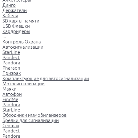
Динго
Держатели
Кабеля
SD карты памяти
USB Флешки
Кардридеры
...
Контроль Охрана
Автосигнализации
StarLine
Pandect
Pandora
Pharaon
Призрак
Комплектующие для автосигнализаций
Мотосигнализации
Маяки
Автофон
FindMe
Pandora
StarLine
Обходчики иммобилайзеров
Брелки для сигнализаций
Cenmax
Pandect
Pandora