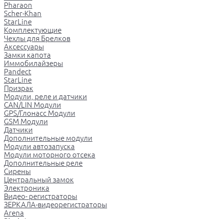
Pharaon
Scher-Khan
StarLine
Комплектующие
Чехлы для Брелков
Аксессуары
Замки капота
Иммобилайзеры
Pandect
StarLine
Призрак
Модули, реле и датчики
CAN/LIN Модули
GPS/Глонасс Модули
GSM Модули
Датчики
Дополнительные модули
Модули автозапуска
Модули моторного отсека
Дополнительные реле
Сирены
Центральный замок
Электроника
Видео- регистраторы
ЗЕРКАЛА-видеорегистраторы
Arena