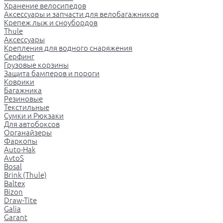
Хранение велосипедов
Аксессуары и запчасти для велобагажников
Крепеж лыж и сноубордов
Thule
Аксессуары
Крепления для водного снаряжения
Серфинг
Грузовые корзины
Защита бамперов и пороги
Коврики
Багажника
Резиновые
Текстильные
Сумки и Рюкзаки
Для автобоксов
Органайзеры
Фаркопы
Auto-Hak
AvtoS
Bosal
Brink (Thule)
Baltex
Bizon
Draw-Tite
Galia
Garant