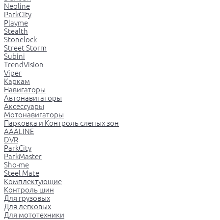
Neoline
ParkCity
Playme
Stealth
Stonelock
Street Storm
Subini
TrendVision
Viper
Каркам
Навигаторы
Автонавигаторы
Аксессуары
Мотонавигаторы
Парковка и Контроль слепых зон
AAALINE
DVR
ParkCity
ParkMaster
Sho-me
Steel Mate
Комплектующие
Контроль шин
Для грузовых
Для легковых
Для мототехники