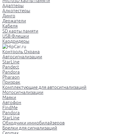
MicroSD карты памяти
Адаптеры
Алкотестеры
Динго
Держатели
Кабеля
SD карты памяти
USB Флешки
Кардридеры
Контроль Охрана
Автосигнализации
StarLine
Pandect
Pandora
Pharaon
Призрак
Комплектующие для автосигнализаций
Мотосигнализации
Маяки
Автофон
FindMe
Pandora
StarLine
Обходчики иммобилайзеров
Брелки для сигнализаций
Cenmax