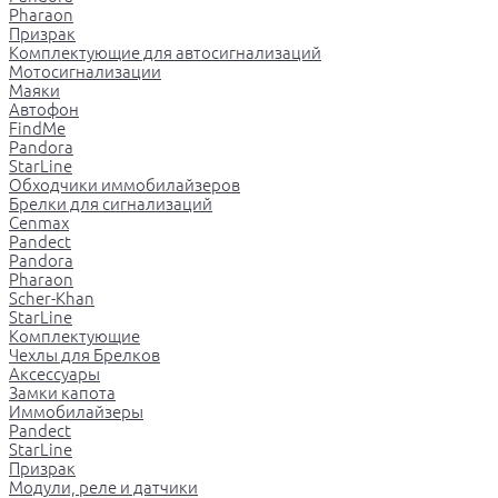
Pharaon
Призрак
Комплектующие для автосигнализаций
Мотосигнализации
Маяки
Автофон
FindMe
Pandora
StarLine
Обходчики иммобилайзеров
Брелки для сигнализаций
Cenmax
Pandect
Pandora
Pharaon
Scher-Khan
StarLine
Комплектующие
Чехлы для Брелков
Аксессуары
Замки капота
Иммобилайзеры
Pandect
StarLine
Призрак
Модули, реле и датчики