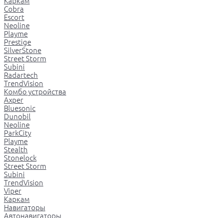
Каркам
Cobra
Escort
Neoline
Playme
Prestige
SilverStone
Street Storm
Subini
Radartech
TrendVision
Комбо устройства
Axper
Bluesonic
Dunobil
Neoline
ParkCity
Playme
Stealth
Stonelock
Street Storm
Subini
TrendVision
Viper
Каркам
Навигаторы
Автонавигаторы