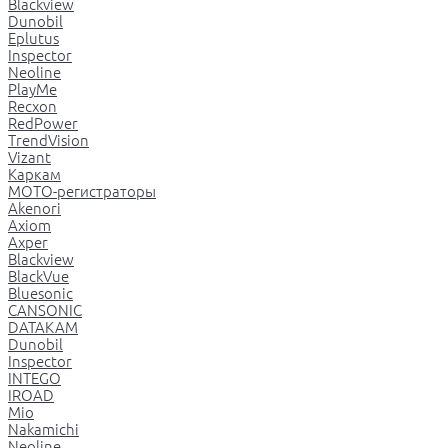
Blackview
Dunobil
Eplutus
Inspector
Neoline
PlayMe
Recxon
RedPower
TrendVision
Vizant
Каркам
МОТО-регистраторы
Akenori
Axiom
Axper
Blackview
BlackVue
Bluesonic
CANSONIC
DATAKAM
Dunobil
Inspector
INTEGO
IROAD
Mio
Nakamichi
Neoline