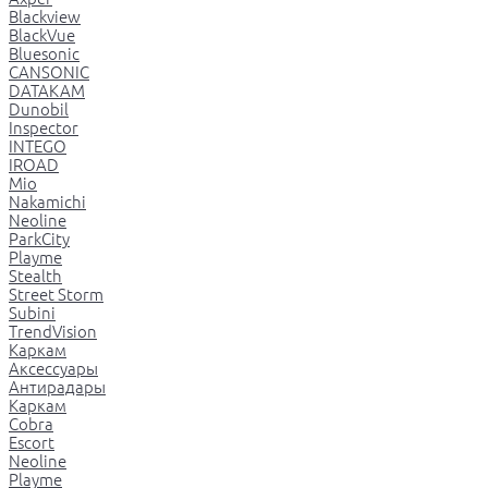
Blackview
BlackVue
Bluesonic
CANSONIC
DATAKAM
Dunobil
Inspector
INTEGO
IROAD
Mio
Nakamichi
Neoline
ParkCity
Playme
Stealth
Street Storm
Subini
TrendVision
Каркам
Аксессуары
Антирадары
Каркам
Cobra
Escort
Neoline
Playme