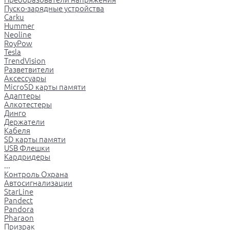
Пуско-зарядные устройства
Carku
Hummer
Neoline
RoyPow
Tesla
TrendVision
Разветвители
Аксессуары
MicroSD карты памяти
Адаптеры
Алкотестеры
Динго
Держатели
Кабеля
SD карты памяти
USB Флешки
Кардридеры
...
Контроль Охрана
Автосигнализации
StarLine
Pandect
Pandora
Pharaon
Призрак