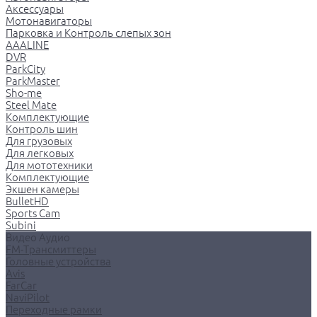
Аксессуары
Мотонавигаторы
Парковка и Контроль слепых зон
AAALINE
DVR
ParkCity
ParkMaster
Sho-me
Steel Mate
Комплектующие
Контроль шин
Для грузовых
Для легковых
Для мототехники
Комплектующие
Экшен камеры
BulletHD
Sports Cam
Subini
Видео Аудио
FM-Трансмиттеры
Головные устройства
Avis
FarCar
NaviPilot
Переходные рамки