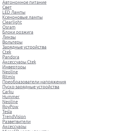
Автономное питание
Свет
LED Лампы
Ксеноновые лампы
Clearlight
Osram
Блоки розжига
Линзы
Вольтеры
Зарядные устройства
Ctek
Pandora
Аксессуары Ctek
Инверторы
Neoline
Ritmix
Преобразователи напряжения
Пуско-зарядные устройства
Carku
Hummer
Neoline
RoyPow
Tesla
TrendVision
Разветвители
Аксессуары