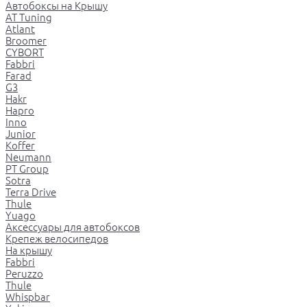
Автобоксы на Крышу
AT Tuning
Atlant
Broomer
CYBORT
Fabbri
Farad
G3
Hakr
Hapro
Inno
Junior
Koffer
Neumann
PT Group
Sotra
Terra Drive
Thule
Yuago
Аксессуары для автобоксов
Крепеж велосипедов
На крышу
Fabbri
Peruzzo
Thule
Whispbar