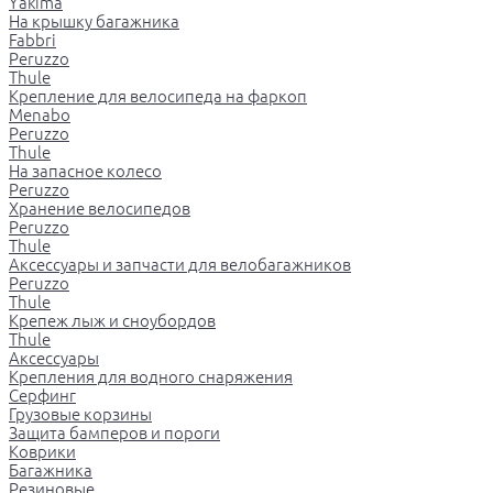
Yakima
На крышку багажника
Fabbri
Peruzzo
Thule
Крепление для велосипеда на фаркоп
Menabo
Peruzzo
Thule
На запасное колесо
Peruzzo
Хранение велосипедов
Peruzzo
Thule
Аксессуары и запчасти для велобагажников
Peruzzo
Thule
Крепеж лыж и сноубордов
Thule
Аксессуары
Крепления для водного снаряжения
Серфинг
Грузовые корзины
Защита бамперов и пороги
Коврики
Багажника
Резиновые