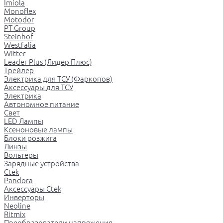
Imiola
Monoflex
Motodor
PT Group
Steinhof
Westfalia
Witter
Leader Plus (Лидер Плюс)
Трейлер
Электрика для ТСУ (Фаркопов)
Аксессуары для ТСУ
Электрика
Автономное питание
Свет
LED Лампы
Ксеноновые лампы
Блоки розжига
Линзы
Вольтеры
Зарядные устройства
Ctek
Pandora
Аксессуары Ctek
Инверторы
Neoline
Ritmix
Преобразователи напряжения