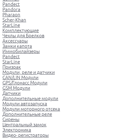
Pandect
Pandora
Pharaon
Scher-Khan
StarLine
Комплектующие
Чехлы для Брелков
Аксессуары
Замки капота
Иммобилайзеры
Pandect
StarLine
Призрак
Модули, реле и датчики
CAN/LIN Модули
GPS/Глонасс Модули
GSM Модули
Датчики
Дополнительные модули
Модули автозапуска
Модули моторного отсека
Дополнительные реле
Сирены
Центральный замок
Электроника
Видео- регистраторы