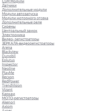
GSM Модули
Датчики
Дополнительные модули
Модули автозапуска
Модули моторного отсека
Дополнительные реле
Сирены
Центральный замок
Электроника
Видео- регистраторы
ЗЕРКАЛА-видеорегистраторы
Arena
Blackview
Dunobil
Eplutus
Inspector
Neoline
PlayMe
Recxon
RedPower
TrendVision
Vizant
Каркам
МОТО-регистраторы
Akenori
Axiom
Axper