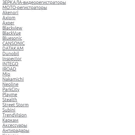
ЗЕРКАЛА-видеорегистраторы
МОТО-регистраторы
Akenori
Axiom
Axper
Blackview
BlackVue
Bluesonic
CANSONIC
DATAKAM
Dunobil
Inspector
INTEGO
IROAD
Mio
Nakamichi
Neoline
ParkCity
Playme
Stealth
Street Storm
Subini
TrendVision
Каркам
Аксессуары
Антирадары