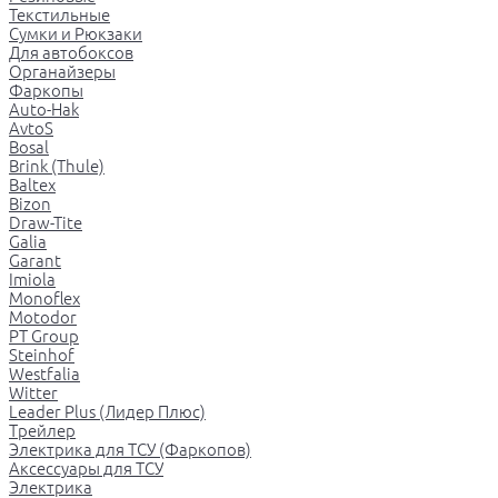
Текстильные
Сумки и Рюкзаки
Для автобоксов
Органайзеры
Фаркопы
Auto-Hak
AvtoS
Bosal
Brink (Thule)
Baltex
Bizon
Draw-Tite
Galia
Garant
Imiola
Monoflex
Motodor
PT Group
Steinhof
Westfalia
Witter
Leader Plus (Лидер Плюс)
Трейлер
Электрика для ТСУ (Фаркопов)
Аксессуары для ТСУ
Электрика