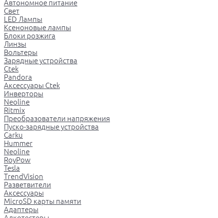
Автономное питание
Свет
LED Лампы
Ксеноновые лампы
Блоки розжига
Линзы
Вольтеры
Зарядные устройства
Ctek
Pandora
Аксессуары Ctek
Инверторы
Neoline
Ritmix
Преобразователи напряжения
Пуско-зарядные устройства
Carku
Hummer
Neoline
RoyPow
Tesla
TrendVision
Разветвители
Аксессуары
MicroSD карты памяти
Адаптеры
Алкотестеры