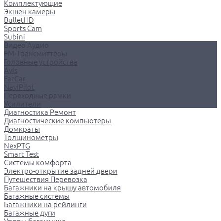
Комплектующие
Экшен камеры
BulletHD
Sports Cam
Subini
Видео Аудио
FM-Трансмиттеры
Головные устройства
Avis
FarCar
NaviPilot
Переходные рамки
Усилители
Диагностика Ремонт
Диагностические компьютеры
Домкраты
Толщинометры
NexPTG
Smart Test
Системы комфорта
Электро-открытие задней двери
Путешествия Перевозка
Багажники на крышу автомобиля
Багажные системы
Багажники на рейлинги
Багажные дуги