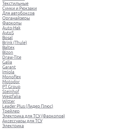
Текстильные
Сумки и Рюкзаки
Для автобоксов
Органайзеры
Фаркопы
Auto-Hak
AvtoS
Bosal
Brink (Thule)
Baltex
Bizon
Draw-Tite
Galia
Garant
Imiola
Monoflex
Motodor
PT Group
Steinhof
Westfalia
Witter
Leader Plus (Лидер Плюс)
Трейлер
Электрика для ТСУ (Фаркопов)
Аксессуары для ТСУ
Электрика