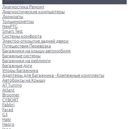
Усилители
Диагностика Ремонт
Диагностические компьютеры
Домкраты
Толщинометры
NexPTG
Smart Test
Системы комфорта
Электро-открытие задней двери
Путешествия Перевозка
Багажники на крышу автомобиля
Багажные системы
Багажники на рейлинги
Багажные дуги
Упоры багажника
Адаптеры для багажника - Крепежные комплекты
Автобоксы на Крышу
AT Tuning
Atlant
Broomer
CYBORT
Fabbri
Farad
G3
Hakr
Hapro