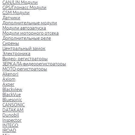
CAN/LIN Модули
GPS/Глонасс Модули
GSM Модули
Датчики
Дополнительные модули
Модули автозапуска
Модули моторного отсека
Дополнительные реле
Сирены
Центральный замок
Электроника
Видео- регистраторы
ЗЕРКАЛА-видеорегистраторы
МОТО-регистраторы
Akenori
Axiom
Axper
Blackview
BlackVue
Bluesonic
CANSONIC
DATAKAM
Dunobil
Inspector
INTEGO
IROAD