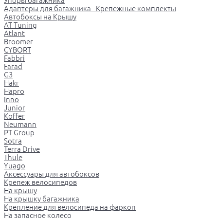
Упоры багажника
Адаптеры для багажника - Крепежные комплекты
Автобоксы на Крышу
AT Tuning
Atlant
Broomer
CYBORT
Fabbri
Farad
G3
Hakr
Hapro
Inno
Junior
Koffer
Neumann
PT Group
Sotra
Terra Drive
Thule
Yuago
Аксессуары для автобоксов
Крепеж велосипедов
На крышу
На крышку багажника
Крепление для велосипеда на фаркоп
На запасное колесо