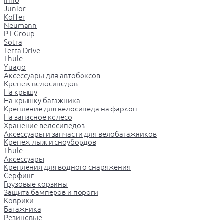
Inno
Junior
Koffer
Neumann
PT Group
Sotra
Terra Drive
Thule
Yuago
Аксессуары для автобоксов
Крепеж велосипедов
На крышу
На крышку багажника
Крепление для велосипеда на фаркоп
На запасное колесо
Хранение велосипедов
Аксессуары и запчасти для велобагажников
Крепеж лыж и сноубордов
Thule
Аксессуары
Крепления для водного снаряжения
Серфинг
Грузовые корзины
Защита бамперов и пороги
Коврики
Багажника
Резиновые