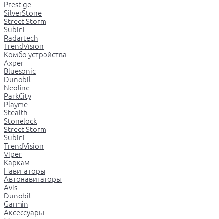
Prestige
SilverStone
Street Storm
Subini
Radartech
TrendVision
Комбо устройства
Axper
Bluesonic
Dunobil
Neoline
ParkCity
Playme
Stealth
Stonelock
Street Storm
Subini
TrendVision
Viper
Каркам
Навигаторы
Автонавигаторы
Avis
Dunobil
Garmin
Аксессуары