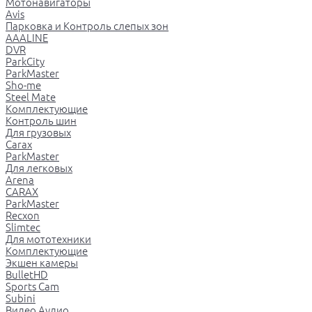
Мотонавигаторы
Avis
Парковка и Контроль слепых зон
AAALINE
DVR
ParkCity
ParkMaster
Sho-me
Steel Mate
Комплектующие
Контроль шин
Для грузовых
Carax
ParkMaster
Для легковых
Arena
CARAX
ParkMaster
Recxon
Slimtec
Для мототехники
Комплектующие
Экшен камеры
BulletHD
Sports Cam
Subini
Видео Аудио