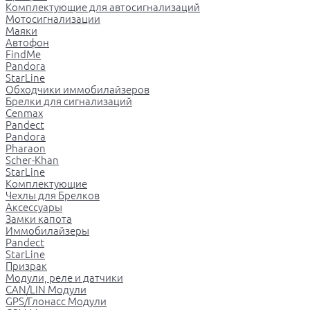
Комплектующие для автосигнализаций
Мотосигнализации
Маяки
Автофон
FindMe
Pandora
StarLine
Обходчики иммобилайзеров
Брелки для сигнализаций
Cenmax
Pandect
Pandora
Pharaon
Scher-Khan
StarLine
Комплектующие
Чехлы для Брелков
Аксессуары
Замки капота
Иммобилайзеры
Pandect
StarLine
Призрак
Модули, реле и датчики
CAN/LIN Модули
GPS/Глонасс Модули