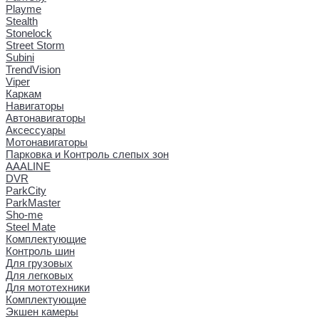
Playme
Stealth
Stonelock
Street Storm
Subini
TrendVision
Viper
Каркам
Навигаторы
Автонавигаторы
Аксессуары
Мотонавигаторы
Парковка и Контроль слепых зон
AAALINE
DVR
ParkCity
ParkMaster
Sho-me
Steel Mate
Комплектующие
Контроль шин
Для грузовых
Для легковых
Для мототехники
Комплектующие
Экшен камеры