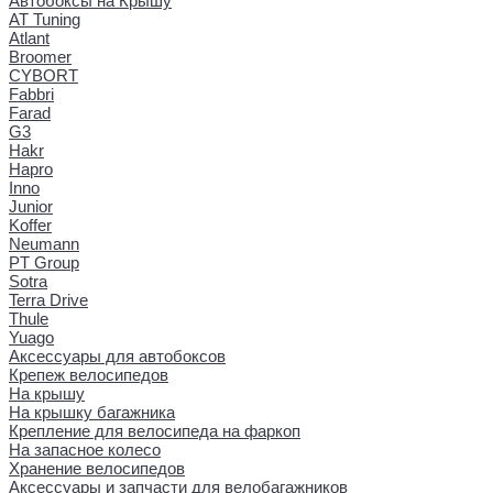
Автобоксы на Крышу
AT Tuning
Atlant
Broomer
CYBORT
Fabbri
Farad
G3
Hakr
Hapro
Inno
Junior
Koffer
Neumann
PT Group
Sotra
Terra Drive
Thule
Yuago
Аксессуары для автобоксов
Крепеж велосипедов
На крышу
На крышку багажника
Крепление для велосипеда на фаркоп
На запасное колесо
Хранение велосипедов
Аксессуары и запчасти для велобагажников