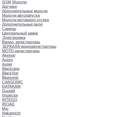
GSM Модули
Датчики
Дополнительные модули
Модули автозапуска
Модули моторного отсека
Дополнительные реле
Сирены
Центральный замок
Электроника
Видео- регистраторы
ЗЕРКАЛА-видеорегистраторы
МОТО-регистраторы
Akenori
Axiom
Axper
Blackview
BlackVue
Bluesonic
CANSONIC
DATAKAM
Dunobil
Inspector
INTEGO
IROAD
Mio
Nakamichi