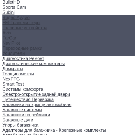
BulletHD
Sports Cam
Subini
Видео Аудио
FM-Трансмиттеры
Головные устройства
Avis
FarCar
NaviPilot
Переходные рамки
Усилители
Диагностика Ремонт
Диагностические компьютеры
Домкраты
Толщинометры
NexPTG
Smart Test
Системы комфорта
Электро-открытие задней двери
Путешествия Перевозка
Багажники на крышу автомобиля
Багажные системы
Багажники на рейлинги
Багажные дуги
Упоры багажника
Адаптеры для багажника - Крепежные комплекты