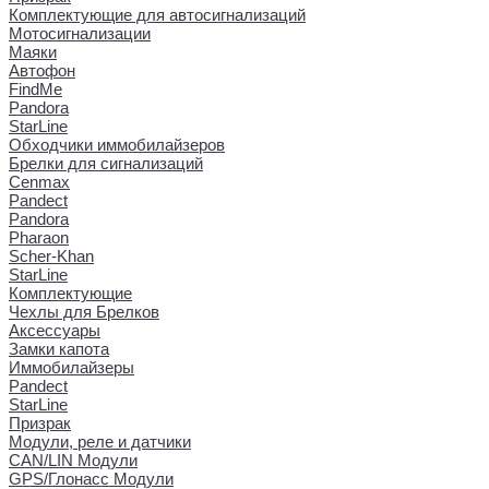
Комплектующие для автосигнализаций
Мотосигнализации
Маяки
Автофон
FindMe
Pandora
StarLine
Обходчики иммобилайзеров
Брелки для сигнализаций
Cenmax
Pandect
Pandora
Pharaon
Scher-Khan
StarLine
Комплектующие
Чехлы для Брелков
Аксессуары
Замки капота
Иммобилайзеры
Pandect
StarLine
Призрак
Модули, реле и датчики
CAN/LIN Модули
GPS/Глонасс Модули