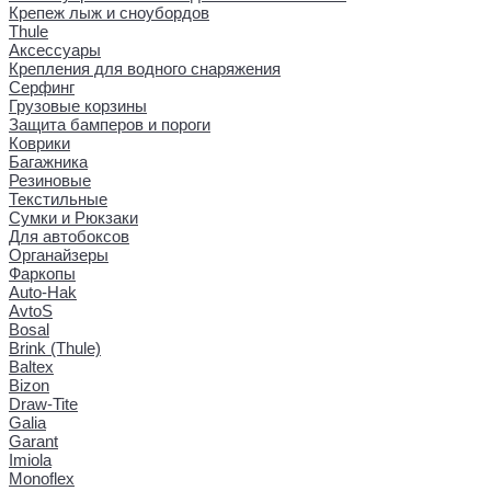
Крепеж лыж и сноубордов
Thule
Аксессуары
Крепления для водного снаряжения
Серфинг
Грузовые корзины
Защита бамперов и пороги
Коврики
Багажника
Резиновые
Текстильные
Сумки и Рюкзаки
Для автобоксов
Органайзеры
Фаркопы
Auto-Hak
AvtoS
Bosal
Brink (Thule)
Baltex
Bizon
Draw-Tite
Galia
Garant
Imiola
Monoflex