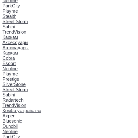
Neoline
ParkCity
Playme
Stealth
Street Storm
Subini
TrendVision
Каркам
Аксессуары
Антирадары
Каркам
Cobra
Escort
Neoline
Playme
Prestige
SilverStone
Street Storm
Subini
Radartech
TrendVision
Комбо устройства
Axper
Bluesonic
Dunobil
Neoline
ParkCity