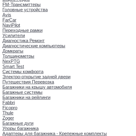
FM-Трансмиттеры
Головные устройства
Avis
FarCar
NaviPilot
Переходные рамки
Усилители
Диагностика Ремонт
Диагностические компьютеры
Домкраты
Толщинометры
NexPTG
Smart Test
Системы комфорта
Электро-открытие задней двери
Путешествия Перевозка
Багажники на крышу автомобиля
Багажные системы
Багажники на рейлинги
Fabbri
Ficopro
Thule
Zoger
Багажные дуги
Упоры багажника
Адаптеры для багажника - Крепежные комплекты