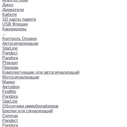
Динго
Держатели
Кабеля
SD карты памяти
USB Флешки
Кардридеры
...
Контроль Охрана
Автосигнализации
StarLine
Pandect
Pandora
Pharaon
Призрак
Комплектующие для автосигнализаций
Мотосигнализации
Маяки
Автофон
FindMe
Pandora
StarLine
Обходчики иммобилайзеров
Брелки для сигнализаций
Cenmax
Pandect
Pandora