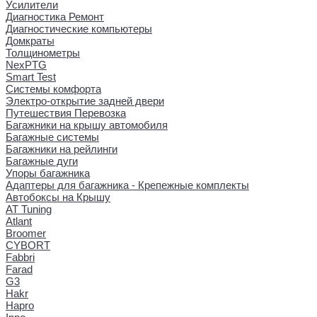
Усилители
Диагностика Ремонт
Диагностические компьютеры
Домкраты
Толщинометры
NexPTG
Smart Test
Системы комфорта
Электро-открытие задней двери
Путешествия Перевозка
Багажники на крышу автомобиля
Багажные системы
Багажники на рейлинги
Багажные дуги
Упоры багажника
Адаптеры для багажника - Крепежные комплекты
Автобоксы на Крышу
AT Tuning
Atlant
Broomer
CYBORT
Fabbri
Farad
G3
Hakr
Hapro