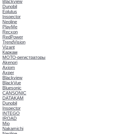
Blackview
Dunobil
Eplutus
Inspector
Neoline
PlayMe
Recxon
RedPower
TrendVision
Vizant
Каркам
МОТО-регистраторы
Akenori
Axiom
Axper
Blackview
BlackVue
Bluesonic
CANSONIC
DATAKAM
Dunobil
Inspector
INTEGO
IROAD
Mio
Nakamichi
Neoline