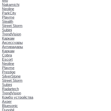
Mio
Nakamichi
Neoline
ParkCity
Playme
Stealth
Street Storm
Subini
TrendVision
Каркам
Аксессуары
Антирадары
Каркам
Cobra
Escort
Neoline
Playme
Prestige
SilverStone
Street Storm
Subini
Radartech
TrendVision
Комбо устройства
Axper
Bluesonic
Dunobil