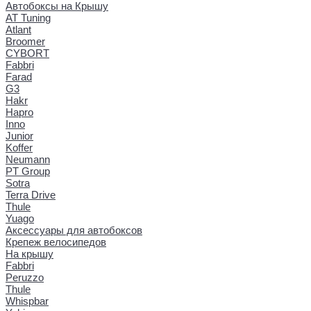
Автобоксы на Крышу
AT Tuning
Atlant
Broomer
CYBORT
Fabbri
Farad
G3
Hakr
Hapro
Inno
Junior
Koffer
Neumann
PT Group
Sotra
Terra Drive
Thule
Yuago
Аксессуары для автобоксов
Крепеж велосипедов
На крышу
Fabbri
Peruzzo
Thule
Whispbar