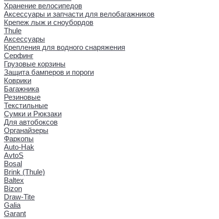
Хранение велосипедов
Аксессуары и запчасти для велобагажников
Крепеж лыж и сноубордов
Thule
Аксессуары
Крепления для водного снаряжения
Серфинг
Грузовые корзины
Защита бамперов и пороги
Коврики
Багажника
Резиновые
Текстильные
Сумки и Рюкзаки
Для автобоксов
Органайзеры
Фаркопы
Auto-Hak
AvtoS
Bosal
Brink (Thule)
Baltex
Bizon
Draw-Tite
Galia
Garant