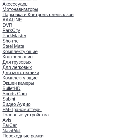
Аксессуары
Мотонавигаторы
Парковка и Контроль слепых зон
AAALINE
DVR
ParkCity
ParkMaster
Sho-me
Steel Mate
Комплектующие
Контроль шин
Для грузовых
Для легковых
Для мототехники
Комплектующие
Экшен камеры
BulletHD
Sports Cam
Subini
Видео Аудио
FM-Трансмиттеры
Головные устройства
Avis
FarCar
NaviPilot
Переходные рамки