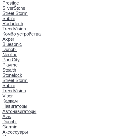
Prestige
SilverStone
Street Storm
Subini
Radartech
TrendVision
Комбо устройства
Axper
Bluesonic
Dunobil
Neoline
ParkCity
Playme
Stealth
Stonelock
Street Storm
Subini
TrendVision
Viper
Каркам
Навигаторы
Автонавигаторы
Avis
Dunobil
Garmin
Аксессуары