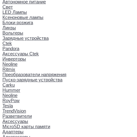
Автономное питание
Свет
LED Лампы
Ксеноновые лампы
Блоки розжига
Линзы
Вольтеры
Зарядные устройства
Ctek
Pandora
Аксессуары Ctek
Инверторы
Neoline
Ritmix
Преобразователи напряжения
Пуско-зарядные устройства
Carku
Hummer
Neoline
RoyPow
Tesla
TrendVision
Разветвители
Аксессуары
MicroSD карты памяти
Адаптеры
Алкотестеры