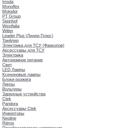
Imiola
Monoflex
Motodor
PT Group
Steinhof
Westfalia
Witter
Leader Plus (Лидер Плюс)
Трейлер
Электрика для ТСУ (Фаркопов)
Аксессуары для ТСУ
Электрика
Автономное питание
Свет
LED Лампы
Ксеноновые лампы
Блоки розжига
Линзы
Вольтеры
Зарядные устройства
Ctek
Pandora
Аксессуары Ctek
Инверторы
Neoline
Ritmix
Преобразователи напряжения