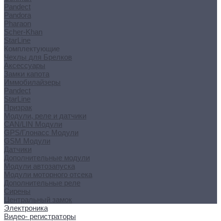
Pandect
Pandora
Pharaon
Scher-Khan
StarLine
Комплектующие
Чехлы для Брелков
Аксессуары
Замки капота
Иммобилайзеры
Pandect
StarLine
Призрак
Модули, реле и датчики
CAN/LIN Модули
GPS/Глонасс Модули
GSM Модули
Датчики
Дополнительные модули
Модули автозапуска
Модули моторного отсека
Дополнительные реле
Сирены
Центральный замок
Электроника
Видео- регистраторы