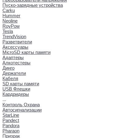
Пуско-зарядные устройства
Carku
Hummer
Neoline
RoyPow
Tesla
TrendVision
Разветвители
Аксессуары
MicroSD карты памяти
Адаптеры
Алкотестеры
Динго
Держатели
Кабеля
SD карты памяти
USB Флешки
Кардридеры
...
Контроль Охрана
Автосигнализации
StarLine
Pandect
Pandora
Pharaon
Призрак