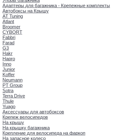
Упоры багажника
Адаптеры для багажника - Крепежные комплекты
Автобоксы на Крышу
AT Tuning
Atlant
Broomer
CYBORT
Fabbri
Farad
G3
Hakr
Hapro
Inno
Junior
Koffer
Neumann
PT Group
Sotra
Terra Drive
Thule
Yuago
Аксессуары для автобоксов
Крепеж велосипедов
На крышу
На крышку багажника
Крепление для велосипеда на фаркоп
На запасное колесо