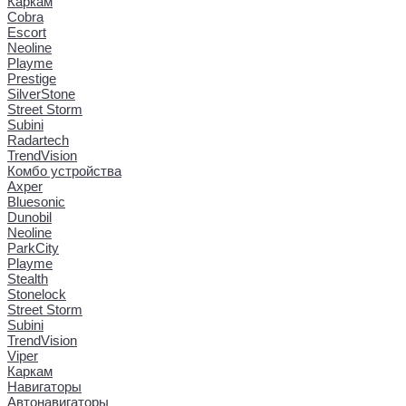
Каркам
Cobra
Escort
Neoline
Playme
Prestige
SilverStone
Street Storm
Subini
Radartech
TrendVision
Комбо устройства
Axper
Bluesonic
Dunobil
Neoline
ParkCity
Playme
Stealth
Stonelock
Street Storm
Subini
TrendVision
Viper
Каркам
Навигаторы
Автонавигаторы