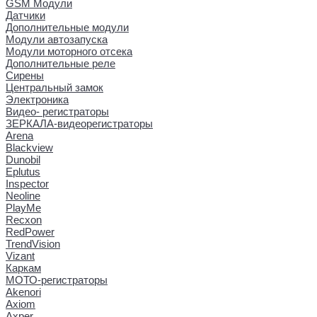
GSM Модули
Датчики
Дополнительные модули
Модули автозапуска
Модули моторного отсека
Дополнительные реле
Сирены
Центральный замок
Электроника
Видео- регистраторы
ЗЕРКАЛА-видеорегистраторы
Arena
Blackview
Dunobil
Eplutus
Inspector
Neoline
PlayMe
Recxon
RedPower
TrendVision
Vizant
Каркам
МОТО-регистраторы
Akenori
Axiom
Axper