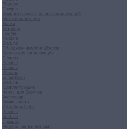
Pharaon
Призрак
Комплектующие для автосигнализаций
Мотосигнализации
Маяки
Автофон
FindMe
Pandora
StarLine
Обходчики иммобилайзеров
Брелки для сигнализаций
Cenmax
Pandect
Pandora
Pharaon
Scher-Khan
StarLine
Комплектующие
Чехлы для Брелков
Аксессуары
Замки капота
Иммобилайзеры
Pandect
StarLine
Призрак
Модули, реле и датчики