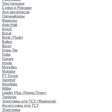
Текстильные
Сумки и Рюкзаки
Для автобоксов
Органайзеры
Фаркопы
Auto-Hak
AvtoS
Bosal
Brink (Thule)
Baltex
Bizon
Draw-Tite
Galia
Garant
Imiola
Monoflex
Motodor
PT Group
Steinhof
Westfalia
Witter
Leader Plus (Лидер Плюс)
Трейлер
Электрика для ТСУ (Фаркопов)
Аксессуары для ТСУ
Электрика