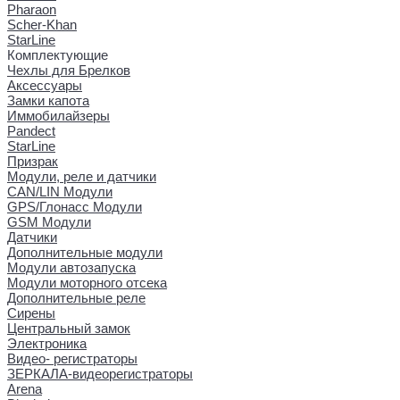
Pharaon
Scher-Khan
StarLine
Комплектующие
Чехлы для Брелков
Аксессуары
Замки капота
Иммобилайзеры
Pandect
StarLine
Призрак
Модули, реле и датчики
CAN/LIN Модули
GPS/Глонасс Модули
GSM Модули
Датчики
Дополнительные модули
Модули автозапуска
Модули моторного отсека
Дополнительные реле
Сирены
Центральный замок
Электроника
Видео- регистраторы
ЗЕРКАЛА-видеорегистраторы
Arena