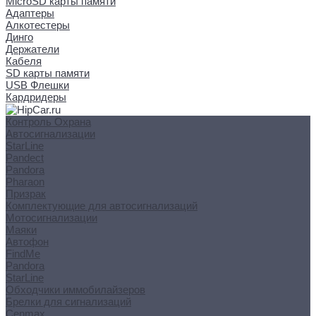
MicroSD карты памяти
Адаптеры
Алкотестеры
Динго
Держатели
Кабеля
SD карты памяти
USB Флешки
Кардридеры
Контроль Охрана
Автосигнализации
StarLine
Pandect
Pandora
Pharaon
Призрак
Комплектующие для автосигнализаций
Мотосигнализации
Маяки
Автофон
FindMe
Pandora
StarLine
Обходчики иммобилайзеров
Брелки для сигнализаций
Cenmax