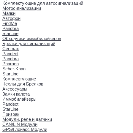
Комплектующие для автосигнализаций
Мотосигнализации
Маяки
Автофон
FindMe
Pandora
StarLine
Обходчики иммобилайзеров
Брелки для сигнализаций
Cenmax
Pandect
Pandora
Pharaon
Scher-Khan
StarLine
Комплектующие
Чехлы для Брелков
Аксессуары
Замки капота
Иммобилайзеры
Pandect
StarLine
Призрак
Модули, реле и датчики
CAN/LIN Модули
GPS/Глонасс Модули