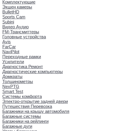
Комплектующие
Экшен камеры
BulletHD
Sports Cam
Subini
Видео Аудио
FM-Трансмиттеры
Головные устройства
Avis
FarCar
NaviPilot
Переходные рамки
Усилители
Диагностика Ремонт
Диагностические компьютеры
Домкраты
Толщинометры
NexPTG
Smart Test
Системы комфорта
Электро-открытие задней двери
Путешествия Перевозка
Багажники на крышу автомобиля
Багажные системы
Багажники на рейлинги
Багажные дуги