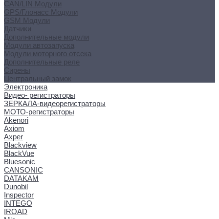
CAN/LIN Модули
GPS/Глонасс Модули
GSM Модули
Датчики
Дополнительные модули
Модули автозапуска
Модули моторного отсека
Дополнительные реле
Сирены
Центральный замок
Электроника
Видео- регистраторы
ЗЕРКАЛА-видеорегистраторы
МОТО-регистраторы
Akenori
Axiom
Axper
Blackview
BlackVue
Bluesonic
CANSONIC
DATAKAM
Dunobil
Inspector
INTEGO
IROAD