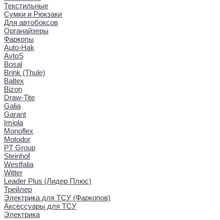
Текстильные
Сумки и Рюкзаки
Для автобоксов
Органайзеры
Фаркопы
Auto-Hak
AvtoS
Bosal
Brink (Thule)
Baltex
Bizon
Draw-Tite
Galia
Garant
Imiola
Monoflex
Motodor
PT Group
Steinhof
Westfalia
Witter
Leader Plus (Лидер Плюс)
Трейлер
Электрика для ТСУ (Фаркопов)
Аксессуары для ТСУ
Электрика