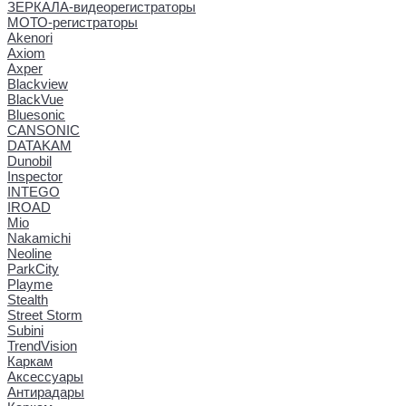
ЗЕРКАЛА-видеорегистраторы
МОТО-регистраторы
Akenori
Axiom
Axper
Blackview
BlackVue
Bluesonic
CANSONIC
DATAKAM
Dunobil
Inspector
INTEGO
IROAD
Mio
Nakamichi
Neoline
ParkCity
Playme
Stealth
Street Storm
Subini
TrendVision
Каркам
Аксессуары
Антирадары