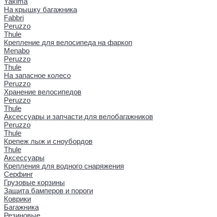
Yakima
На крышку багажника
Fabbri
Peruzzo
Thule
Крепление для велосипеда на фаркоп
Menabo
Peruzzo
Thule
На запасное колесо
Peruzzo
Хранение велосипедов
Peruzzo
Thule
Аксессуары и запчасти для велобагажников
Peruzzo
Thule
Крепеж лыж и сноубордов
Thule
Аксессуары
Крепления для водного снаряжения
Серфинг
Грузовые корзины
Защита бамперов и пороги
Коврики
Багажника
Резиновые