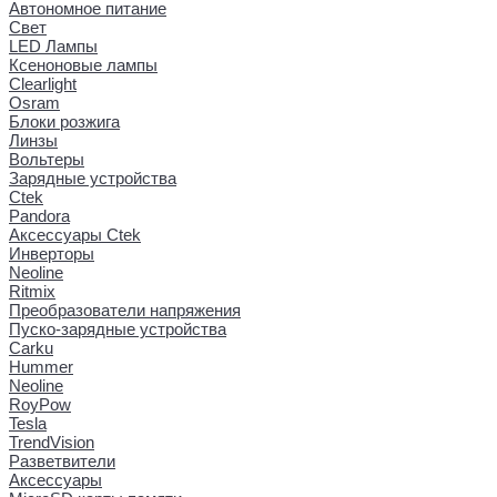
Автономное питание
Свет
LED Лампы
Ксеноновые лампы
Clearlight
Osram
Блоки розжига
Линзы
Вольтеры
Зарядные устройства
Ctek
Pandora
Аксессуары Ctek
Инверторы
Neoline
Ritmix
Преобразователи напряжения
Пуско-зарядные устройства
Carku
Hummer
Neoline
RoyPow
Tesla
TrendVision
Разветвители
Аксессуары