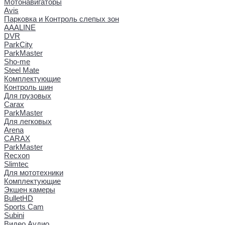
Мотонавигаторы
Avis
Парковка и Контроль слепых зон
AAALINE
DVR
ParkCity
ParkMaster
Sho-me
Steel Mate
Комплектующие
Контроль шин
Для грузовых
Carax
ParkMaster
Для легковых
Arena
CARAX
ParkMaster
Recxon
Slimtec
Для мототехники
Комплектующие
Экшен камеры
BulletHD
Sports Cam
Subini
Видео Аудио