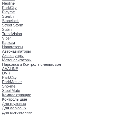
Neoline
ParkCity
Playme
Stealth
Stonelock
Street Storm
Subini
TrendVision
Viper
Каркам
Навигаторы
Автонавигаторы
Аксессуары
Мотонавигаторы
Парковка и Контроль слепых зон
AAALINE
DVR
ParkCity
ParkMaster
Sho-me
Steel Mate
Комплектующие
Контроль шин
Для грузовых
Для легковых
Для мототехники