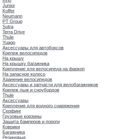
Inno
Junior
Koffer
Neumann
PT Group
Sotra
Terra Drive
Thule
Yuago
Аксессуары для автобоксов
Крепеж велосипедов
На крышу
На крышку багажника
Крепление для велосипеда на фаркоп
На запасное колесо
Хранение велосипедов
Аксессуары и запчасти для велобагажников
Крепеж лыж и сноубордов
Thule
Аксессуары
Крепления для водного снаряжения
Серфинг
Грузовые корзины
Защита бамперов и пороги
Коврики
Багажника
Резиновые