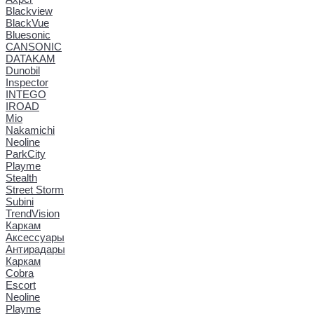
Blackview
BlackVue
Bluesonic
CANSONIC
DATAKAM
Dunobil
Inspector
INTEGO
IROAD
Mio
Nakamichi
Neoline
ParkCity
Playme
Stealth
Street Storm
Subini
TrendVision
Каркам
Аксессуары
Антирадары
Каркам
Cobra
Escort
Neoline
Playme