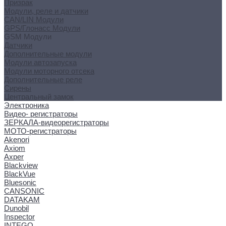
Призрак
Модули, реле и датчики
CAN/LIN Модули
GPS/Глонасс Модули
GSM Модули
Датчики
Дополнительные модули
Модули автозапуска
Модули моторного отсека
Дополнительные реле
Сирены
Центральный замок
Электроника
Видео- регистраторы
ЗЕРКАЛА-видеорегистраторы
МОТО-регистраторы
Akenori
Axiom
Axper
Blackview
BlackVue
Bluesonic
CANSONIC
DATAKAM
Dunobil
Inspector
INTEGO