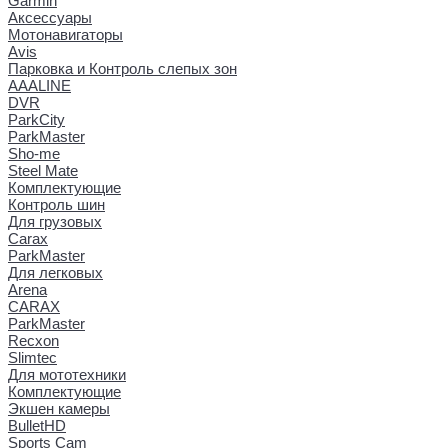
Garmin
Аксессуары
Мотонавигаторы
Avis
Парковка и Контроль слепых зон
AAALINE
DVR
ParkCity
ParkMaster
Sho-me
Steel Mate
Комплектующие
Контроль шин
Для грузовых
Carax
ParkMaster
Для легковых
Arena
CARAX
ParkMaster
Recxon
Slimtec
Для мототехники
Комплектующие
Экшен камеры
BulletHD
Sports Cam