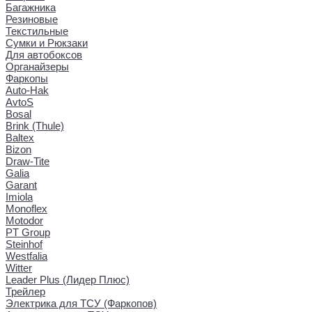
Багажника
Резиновые
Текстильные
Сумки и Рюкзаки
Для автобоксов
Органайзеры
Фаркопы
Auto-Hak
AvtoS
Bosal
Brink (Thule)
Baltex
Bizon
Draw-Tite
Galia
Garant
Imiola
Monoflex
Motodor
PT Group
Steinhof
Westfalia
Witter
Leader Plus (Лидер Плюс)
Трейлер
Электрика для ТСУ (Фаркопов)