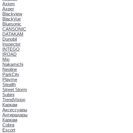
Axiom
Axper
Blackview
BlackVue
Bluesonic
CANSONIC
DATAKAM
Dunobil
Inspector
INTEGO
IROAD
Mio
Nakamichi
Neoline
ParkCity
Playme
Stealth
Street Storm
Subini
TrendVision
Каркам
Аксессуары
Антирадары
Каркам
Cobra
Escort