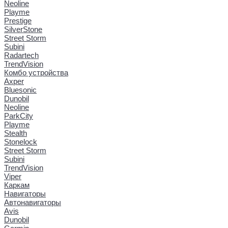
Neoline
Playme
Prestige
SilverStone
Street Storm
Subini
Radartech
TrendVision
Комбо устройства
Axper
Bluesonic
Dunobil
Neoline
ParkCity
Playme
Stealth
Stonelock
Street Storm
Subini
TrendVision
Viper
Каркам
Навигаторы
Автонавигаторы
Avis
Dunobil