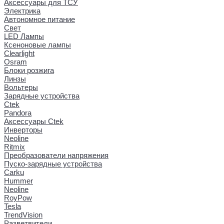
Аксессуары для ТСУ
Электрика
Автономное питание
Свет
LED Лампы
Ксеноновые лампы
Clearlight
Osram
Блоки розжига
Линзы
Вольтеры
Зарядные устройства
Ctek
Pandora
Аксессуары Ctek
Инверторы
Neoline
Ritmix
Преобразователи напряжения
Пуско-зарядные устройства
Carku
Hummer
Neoline
RoyPow
Tesla
TrendVision
Разветвители