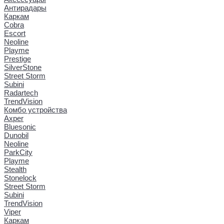
Антирадары
Каркам
Cobra
Escort
Neoline
Playme
Prestige
SilverStone
Street Storm
Subini
Radartech
TrendVision
Комбо устройства
Axper
Bluesonic
Dunobil
Neoline
ParkCity
Playme
Stealth
Stonelock
Street Storm
Subini
TrendVision
Viper
Каркам