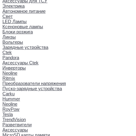
Аксессуары для ТСУ
Электрика
Автономное питание
Свет
LED Лампы
Ксеноновые лампы
Блоки розжига
Линзы
Вольтеры
Зарядные устройства
Ctek
Pandora
Аксессуары Ctek
Инверторы
Neoline
Ritmix
Преобразователи напряжения
Пуско-зарядные устройства
Carku
Hummer
Neoline
RoyPow
Tesla
TrendVision
Разветвители
Аксессуары
MicroSD карты памяти