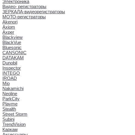
Электроника
Видео- регистраторы
ЗЕРКАЛА-видеорегистраторы
МОТО-регистраторы
Akenori
Axiom
Axper
Blackview
BlackVue
Bluesonic
CANSONIC
DATAKAM
Dunobil
Inspector
INTEGO
IROAD
Mio
Nakamichi
Neoline
ParkCity
Playme
Stealth
Street Storm
Subini
TrendVision
Каркам
Аксессуары