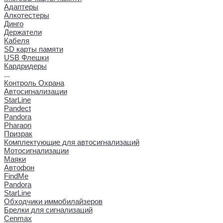
Адаптеры
Алкотестеры
Динго
Держатели
Кабеля
SD карты памяти
USB Флешки
Кардридеры
...
Контроль Охрана
Автосигнализации
StarLine
Pandect
Pandora
Pharaon
Призрак
Комплектующие для автосигнализаций
Мотосигнализации
Маяки
Автофон
FindMe
Pandora
StarLine
Обходчики иммобилайзеров
Брелки для сигнализаций
Cenmax