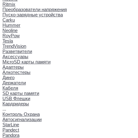
Ritmix
Преобразователи напряжения
Пуско-зарядные устройства
Carku
Hummer
Neoline
RoyPow
Tesla
TrendVision
Разветвители
Аксессуары
MicroSD карты памяти
Адаптеры
Алкотестеры
Динго
Держатели
Кабеля
SD карты памяти
USB Флешки
Кардридеры
...
Контроль Охрана
Автосигнализации
StarLine
Pandect
Pandora