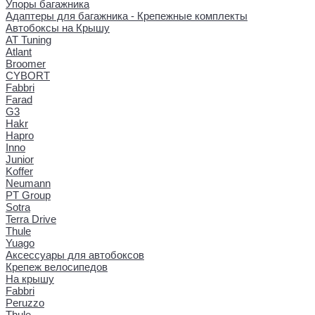
Упоры багажника
Адаптеры для багажника - Крепежные комплекты
Автобоксы на Крышу
AT Tuning
Atlant
Broomer
CYBORT
Fabbri
Farad
G3
Hakr
Hapro
Inno
Junior
Koffer
Neumann
PT Group
Sotra
Terra Drive
Thule
Yuago
Аксессуары для автобоксов
Крепеж велосипедов
На крышу
Fabbri
Peruzzo
Thule