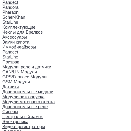
Pandect
Pandora
Pharaon
Scher-Khan
StarLine
Комплектующие
Чехлы для Брелков
Аксессуары
Замки капота
Иммобилайзеры
Pandect
StarLine
Призрак
Модули, реле и датчики
CAN/LIN Модули
GPS/Глонасс Модули
GSM Модули
Датчики
Дополнительные модули
Модули автозапуска
Модули моторного отсека
Дополнительные реле
Сирены
Центральный замок
Электроника
Видео- регистраторы