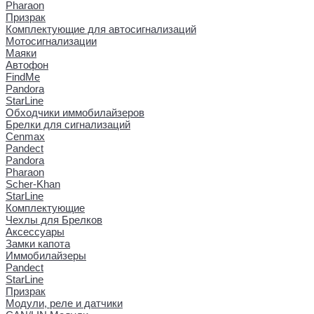
Pharaon
Призрак
Комплектующие для автосигнализаций
Мотосигнализации
Маяки
Автофон
FindMe
Pandora
StarLine
Обходчики иммобилайзеров
Брелки для сигнализаций
Cenmax
Pandect
Pandora
Pharaon
Scher-Khan
StarLine
Комплектующие
Чехлы для Брелков
Аксессуары
Замки капота
Иммобилайзеры
Pandect
StarLine
Призрак
Модули, реле и датчики