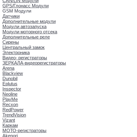
CAN/LIN Модули
GPS/Глонасс Модули
GSM Модули
Датчики
Дополнительные модули
Модули автозапуска
Модули моторного отсека
Дополнительные реле
Сирены
Центральный замок
Электроника
Видео- регистраторы
ЗЕРКАЛА-видеорегистраторы
Arena
Blackview
Dunobil
Eplutus
Inspector
Neoline
PlayMe
Recxon
RedPower
TrendVision
Vizant
Каркам
МОТО-регистраторы
Akenori