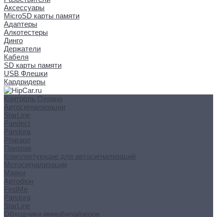
Аксессуары
MicroSD карты памяти
Адаптеры
Алкотестеры
Динго
Держатели
Кабеля
SD карты памяти
USB Флешки
Кардридеры
Контроль Охрана
Автосигнализации
StarLine
Pandect
Pandora
Pharaon
Призрак
Комплектующие для автосигнализаций
Мотосигнализации
Маяки
Автофон
FindMe
Pandora
StarLine
Обходчики иммобилайзеров