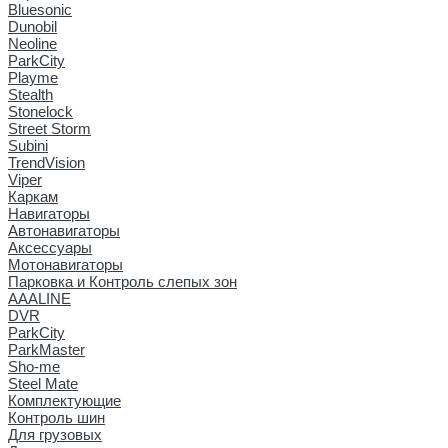
Bluesonic
Dunobil
Neoline
ParkCity
Playme
Stealth
Stonelock
Street Storm
Subini
TrendVision
Viper
Каркам
Навигаторы
Автонавигаторы
Аксессуары
Мотонавигаторы
Парковка и Контроль слепых зон
AAALINE
DVR
ParkCity
ParkMaster
Sho-me
Steel Mate
Комплектующие
Контроль шин
Для грузовых