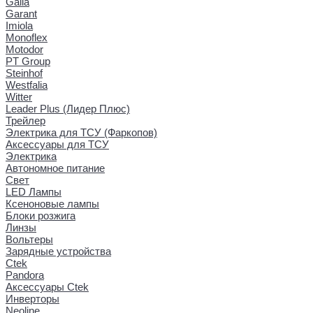
Galia
Garant
Imiola
Monoflex
Motodor
PT Group
Steinhof
Westfalia
Witter
Leader Plus (Лидер Плюс)
Трейлер
Электрика для ТСУ (Фаркопов)
Аксессуары для ТСУ
Электрика
Автономное питание
Свет
LED Лампы
Ксеноновые лампы
Блоки розжига
Линзы
Вольтеры
Зарядные устройства
Ctek
Pandora
Аксессуары Ctek
Инверторы
Neoline