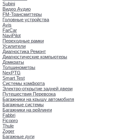
Subini
Видео Аудио
FM-Трансмиттеры
Головные устройства
Avis
FarCar
NaviPilot
Переходные рамки
Усилители
Диагностика Ремонт
Диагностические компьютеры
Домкраты
Толщинометры
NexPTG
Smart Test
Системы комфорта
Электро-открытие задней двери
Путешествия Перевозка
Багажники на крышу автомобиля
Багажные системы
Багажники на рейлинги
Fabbri
Ficopro
Thule
Zoger
Багажные дуги