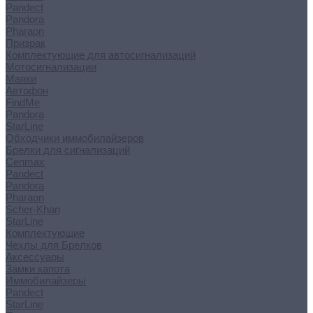
Pandect
Pandora
Pharaon
Призрак
Комплектующие для автосигнализаций
Мотосигнализации
Маяки
Автофон
FindMe
Pandora
StarLine
Обходчики иммобилайзеров
Брелки для сигнализаций
Cenmax
Pandect
Pandora
Pharaon
Scher-Khan
StarLine
Комплектующие
Чехлы для Брелков
Аксессуары
Замки капота
Иммобилайзеры
Pandect
StarLine