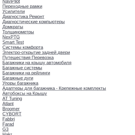
NaviPilot
Переходные рамки
Усилители
Диагностика Ремонт
Диагностические компьютеры
Домкраты
Толщинометры
NexPTG
Smart Test
Системы комфорта
Электро-открытие задней двери
Путешествия Перевозка
Багажники на крышу автомобиля
Багажные системы
Багажники на рейлинги
Багажные дуги
Упоры багажника
Адаптеры для багажника - Крепежные комплекты
Автобоксы на Крышу
AT Tuning
Atlant
Broomer
CYBORT
Fabbri
Farad
G3
Hakr