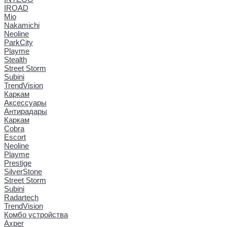
IROAD
Mio
Nakamichi
Neoline
ParkCity
Playme
Stealth
Street Storm
Subini
TrendVision
Каркам
Аксессуары
Антирадары
Каркам
Cobra
Escort
Neoline
Playme
Prestige
SilverStone
Street Storm
Subini
Radartech
TrendVision
Комбо устройства
Axper