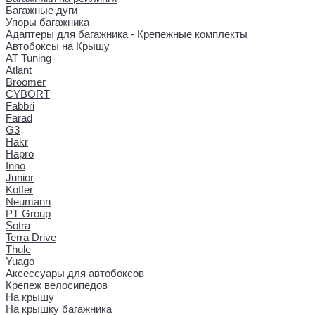
Багажные дуги
Упоры багажника
Адаптеры для багажника - Крепежные комплекты
Автобоксы на Крышу
AT Tuning
Atlant
Broomer
CYBORT
Fabbri
Farad
G3
Hakr
Hapro
Inno
Junior
Koffer
Neumann
PT Group
Sotra
Terra Drive
Thule
Yuago
Аксессуары для автобоксов
Крепеж велосипедов
На крышу
На крышку багажника