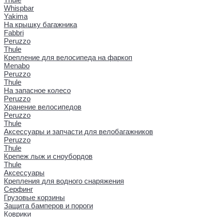
Whispbar
Yakima
На крышку багажника
Fabbri
Peruzzo
Thule
Крепление для велосипеда на фаркоп
Menabo
Peruzzo
Thule
На запасное колесо
Peruzzo
Хранение велосипедов
Peruzzo
Thule
Аксессуары и запчасти для велобагажников
Peruzzo
Thule
Крепеж лыж и сноубордов
Thule
Аксессуары
Крепления для водного снаряжения
Серфинг
Грузовые корзины
Защита бамперов и пороги
Коврики