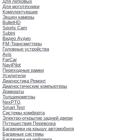
Для легковых
Для мототехники
Комплектующие
Экшен камеры
BulletHD
Sports Cam
Subini
Видео Аудио
FM-Трансмиттеры
Головные устройства
Avis
FarCar
NaviPilot
Переходные рамки
Усилители
Диагностика Ремонт
Диагностические компьютеры
Домкраты
Толщинометры
NexPTG
Smart Test
Системы комфорта
Электро-открытие задней двери
Путешествия Перевозка
Багажники на крышу автомобиля
Багажные системы
Багажники на рейлинги