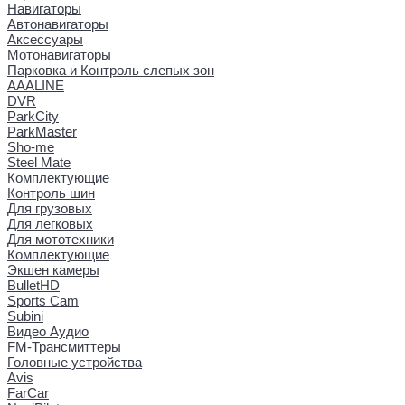
Навигаторы
Автонавигаторы
Аксессуары
Мотонавигаторы
Парковка и Контроль слепых зон
AAALINE
DVR
ParkCity
ParkMaster
Sho-me
Steel Mate
Комплектующие
Контроль шин
Для грузовых
Для легковых
Для мототехники
Комплектующие
Экшен камеры
BulletHD
Sports Cam
Subini
Видео Аудио
FM-Трансмиттеры
Головные устройства
Avis
FarCar