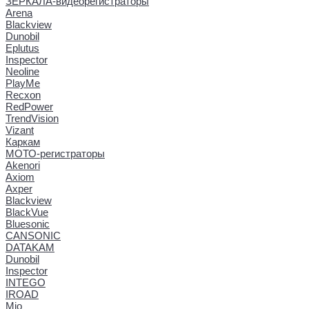
ЗЕРКАЛА-видеорегистраторы
Arena
Blackview
Dunobil
Eplutus
Inspector
Neoline
PlayMe
Recxon
RedPower
TrendVision
Vizant
Каркам
МОТО-регистраторы
Akenori
Axiom
Axper
Blackview
BlackVue
Bluesonic
CANSONIC
DATAKAM
Dunobil
Inspector
INTEGO
IROAD
Mio