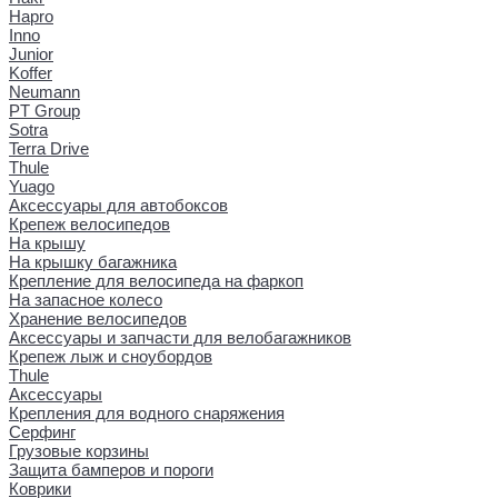
Hapro
Inno
Junior
Koffer
Neumann
PT Group
Sotra
Terra Drive
Thule
Yuago
Аксессуары для автобоксов
Крепеж велосипедов
На крышу
На крышку багажника
Крепление для велосипеда на фаркоп
На запасное колесо
Хранение велосипедов
Аксессуары и запчасти для велобагажников
Крепеж лыж и сноубордов
Thule
Аксессуары
Крепления для водного снаряжения
Серфинг
Грузовые корзины
Защита бамперов и пороги
Коврики