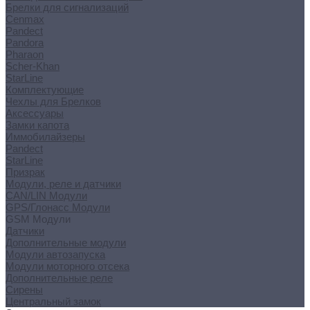
Брелки для сигнализаций
Cenmax
Pandect
Pandora
Pharaon
Scher-Khan
StarLine
Комплектующие
Чехлы для Брелков
Аксессуары
Замки капота
Иммобилайзеры
Pandect
StarLine
Призрак
Модули, реле и датчики
CAN/LIN Модули
GPS/Глонасс Модули
GSM Модули
Датчики
Дополнительные модули
Модули автозапуска
Модули моторного отсека
Дополнительные реле
Сирены
Центральный замок