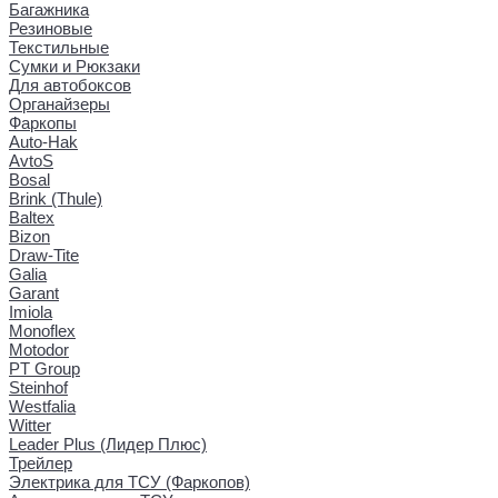
Багажника
Резиновые
Текстильные
Сумки и Рюкзаки
Для автобоксов
Органайзеры
Фаркопы
Auto-Hak
AvtoS
Bosal
Brink (Thule)
Baltex
Bizon
Draw-Tite
Galia
Garant
Imiola
Monoflex
Motodor
PT Group
Steinhof
Westfalia
Witter
Leader Plus (Лидер Плюс)
Трейлер
Электрика для ТСУ (Фаркопов)