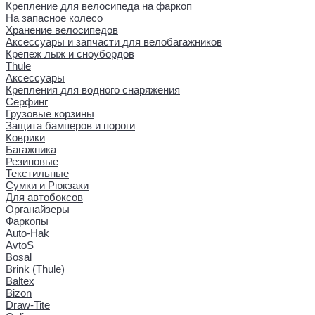
Крепление для велосипеда на фаркоп
На запасное колесо
Хранение велосипедов
Аксессуары и запчасти для велобагажников
Крепеж лыж и сноубордов
Thule
Аксессуары
Крепления для водного снаряжения
Серфинг
Грузовые корзины
Защита бамперов и пороги
Коврики
Багажника
Резиновые
Текстильные
Сумки и Рюкзаки
Для автобоксов
Органайзеры
Фаркопы
Auto-Hak
AvtoS
Bosal
Brink (Thule)
Baltex
Bizon
Draw-Tite