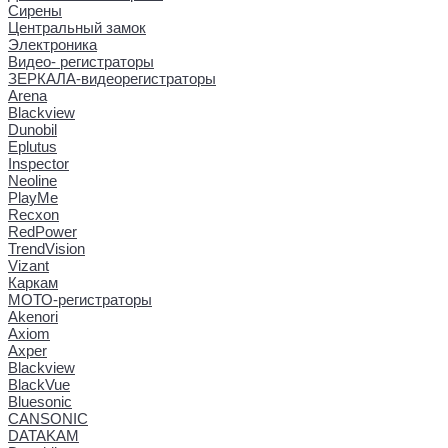
Сирены
Центральный замок
Электроника
Видео- регистраторы
ЗЕРКАЛА-видеорегистраторы
Arena
Blackview
Dunobil
Eplutus
Inspector
Neoline
PlayMe
Recxon
RedPower
TrendVision
Vizant
Каркам
МОТО-регистраторы
Akenori
Axiom
Axper
Blackview
BlackVue
Bluesonic
CANSONIC
DATAKAM