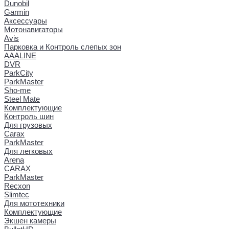
Dunobil
Garmin
Аксессуары
Мотонавигаторы
Avis
Парковка и Контроль слепых зон
AAALINE
DVR
ParkCity
ParkMaster
Sho-me
Steel Mate
Комплектующие
Контроль шин
Для грузовых
Carax
ParkMaster
Для легковых
Arena
CARAX
ParkMaster
Recxon
Slimtec
Для мототехники
Комплектующие
Экшен камеры