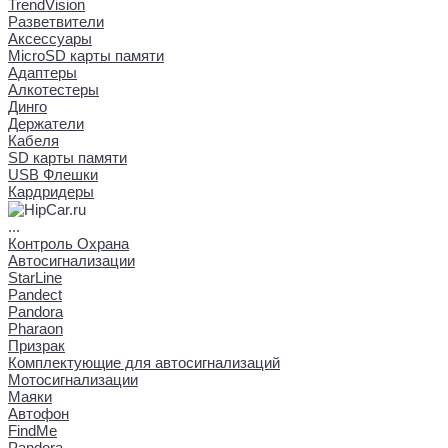
TrendVision
Разветвители
Аксессуары
MicroSD карты памяти
Адаптеры
Алкотестеры
Динго
Держатели
Кабеля
SD карты памяти
USB Флешки
Кардридеры
...
Контроль Охрана
Автосигнализации
StarLine
Pandect
Pandora
Pharaon
Призрак
Комплектующие для автосигнализаций
Мотосигнализации
Маяки
Автофон
FindMe
Pandora