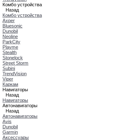
Комбо устройства
Назад
Комбо устройства
Axper
Bluesonic
Dunobil
Neoline
ParkCity
Playme
Stealth
Stonelock
Street Storm
Subini
TrendVision
Viper
Каркам
Навигаторы
Назад
Навигаторы
Автонавигаторы
Назад
Автонавигаторы
Avis
Dunobil
Garmin
Аксессуары