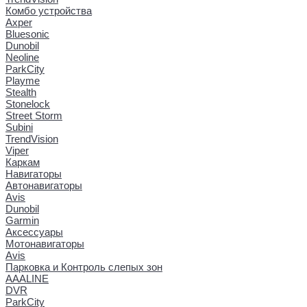
Комбо устройства
Axper
Bluesonic
Dunobil
Neoline
ParkCity
Playme
Stealth
Stonelock
Street Storm
Subini
TrendVision
Viper
Каркам
Навигаторы
Автонавигаторы
Avis
Dunobil
Garmin
Аксессуары
Мотонавигаторы
Avis
Парковка и Контроль слепых зон
AAALINE
DVR
ParkCity