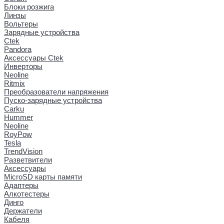
Блоки розжига
Линзы
Вольтеры
Зарядные устройства
Ctek
Pandora
Аксессуары Ctek
Инверторы
Neoline
Ritmix
Преобразователи напряжения
Пуско-зарядные устройства
Carku
Hummer
Neoline
RoyPow
Tesla
TrendVision
Разветвители
Аксессуары
MicroSD карты памяти
Адаптеры
Алкотестеры
Динго
Держатели
Кабеля