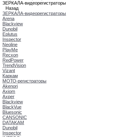
ЗЕРКАЛА-видеорегистраторы
Назад
ЗЕРКАЛА-видеорегистраторы
Arena
Blackview
Dunobil
Eplutus
Inspector
Neoline
PlayMe
Recxon
RedPower
TrendVision
Vizant
Каркам
МОТО-регистраторы
Akenori
Axiom
Axper
Blackview
BlackVue
Bluesonic
CANSONIC
DATAKAM
Dunobil
Inspector