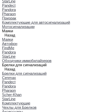
StarLine
Pandect
Pandora
Pharaon
Призрак
Комплектующие для автосигнализаций
Мотосигнализации
Маяки
Назад
Маяки
Автофон
FindMe
Pandora
StarLine
Обходчики иммобилайзеров
Брелки для сигнализаций
Назад
Брелки для сигнализаций
Cenmax
Pandect
Pandora
Pharaon
Scher-Khan
StarLine
Комплектующие
Чехлы для Брелков
Аксессуары