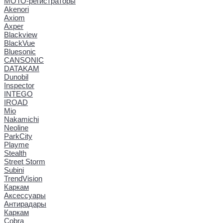
МОТО-регистраторы
Akenori
Axiom
Axper
Blackview
BlackVue
Bluesonic
CANSONIC
DATAKAM
Dunobil
Inspector
INTEGO
IROAD
Mio
Nakamichi
Neoline
ParkCity
Playme
Stealth
Street Storm
Subini
TrendVision
Каркам
Аксессуары
Антирадары
Каркам
Cobra