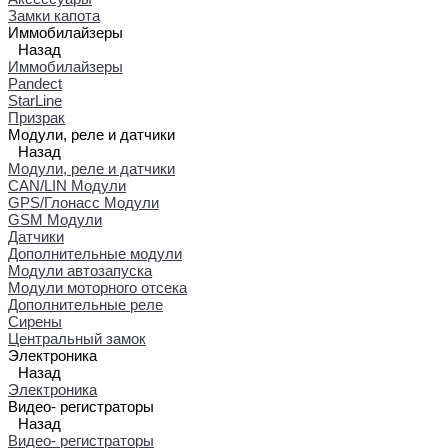
Замки капота
Иммобилайзеры
Назад
Иммобилайзеры
Pandect
StarLine
Призрак
Модули, реле и датчики
Назад
Модули, реле и датчики
CAN/LIN Модули
GPS/Глонасс Модули
GSM Модули
Датчики
Дополнительные модули
Модули автозапуска
Модули моторного отсека
Дополнительные реле
Сирены
Центральный замок
Электроника
Назад
Электроника
Видео- регистраторы
Назад
Видео- регистраторы