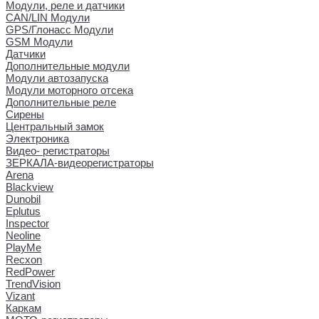
Модули, реле и датчики
CAN/LIN Модули
GPS/Глонасс Модули
GSM Модули
Датчики
Дополнительные модули
Модули автозапуска
Модули моторного отсека
Дополнительные реле
Сирены
Центральный замок
Электроника
Видео- регистраторы
ЗЕРКАЛА-видеорегистраторы
Arena
Blackview
Dunobil
Eplutus
Inspector
Neoline
PlayMe
Recxon
RedPower
TrendVision
Vizant
Каркам