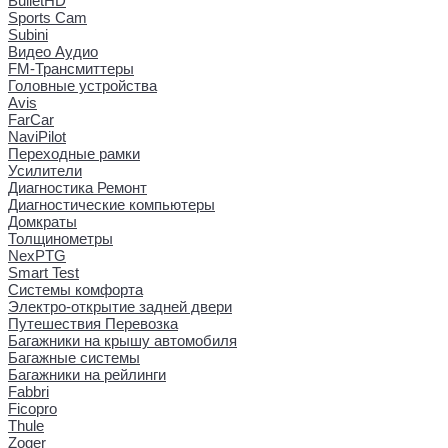
BulletHD
Sports Cam
Subini
Видео Аудио
FM-Трансмиттеры
Головные устройства
Avis
FarCar
NaviPilot
Переходные рамки
Усилители
Диагностика Ремонт
Диагностические компьютеры
Домкраты
Толщинометры
NexPTG
Smart Test
Системы комфорта
Электро-открытие задней двери
Путешествия Перевозка
Багажники на крышу автомобиля
Багажные системы
Багажники на рейлинги
Fabbri
Ficopro
Thule
Zoger