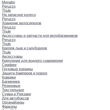
Menabo
Peruzzo
Thule
На запасное колесо
Peruzzo
Хранение велосипедов
Peruzzo
Thule
Аксессуары и запчасти для велобагажников
Peruzzo
Thule
Крепеж лыж и сноубордов
Thule
Аксессуары
Крепления для водного снаряжения
Серфинг
Грузовые корзины
Защита бамперов и пороги
Коврики
Багажника
Резиновые
Текстильные
Сумки и Рюкзаки
Для автобоксов
Органайзеры
Фаркопы