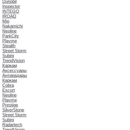
Dunobil
Inspector
INTEGO
IROAD
Mio
Nakamichi
Neoline
ParkCity
Playme
Stealth
Street Storm
Subini
TrendVision
Каркам
Аксессуары
Антирадары
Каркам
Cobra
Escort
Neoline
Playme
Prestige
SilverStone
Street Storm
Subini
Radartech
TrendVision