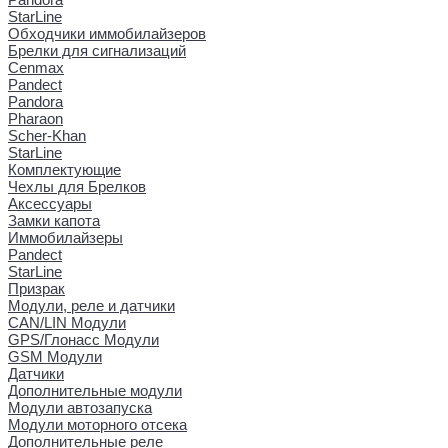
StarLine
Обходчики иммобилайзеров
Брелки для сигнализаций
Cenmax
Pandect
Pandora
Pharaon
Scher-Khan
StarLine
Комплектующие
Чехлы для Брелков
Аксессуары
Замки капота
Иммобилайзеры
Pandect
StarLine
Призрак
Модули, реле и датчики
CAN/LIN Модули
GPS/Глонасс Модули
GSM Модули
Датчики
Дополнительные модули
Модули автозапуска
Модули моторного отсека
Дополнительные реле