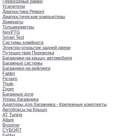
Переходные рамки
Усилители
Диагностика Ремонт
Диагностические компьютеры
Домкраты
Толщинометры
NexPTG
Smart Test
Системы комфорта
Электро-открытие задней двери
Путешествия Перевозка
Багажники на крышу автомобиля
Багажные системы
Багажники на рейлинги
Fabbri
Ficopro
Thule
Zoger
Багажные дуги
Упоры багажника
Адаптеры для багажника - Крепежные комплекты
Автобоксы на Крышу
AT Tuning
Atlant
Broomer
CYBORT
Fabbri