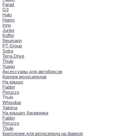
Farad
G3
Hakr
Hapro
Inno
Junior
Koffer
Neumann
PT Group
Sotra
Terra Drive
Thule
Yuago
Аксессуары для автобоксов
Крепеж велосипедов
На крышу
Fabbri
Peruzzo
Thule
Whispbar
Yakima
На крышку багажника
Fabbri
Peruzzo
Thule
Крепление для велосипеда на фаркоп