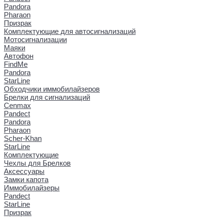
Pandora
Pharaon
Призрак
Комплектующие для автосигнализаций
Мотосигнализации
Маяки
Автофон
FindMe
Pandora
StarLine
Обходчики иммобилайзеров
Брелки для сигнализаций
Cenmax
Pandect
Pandora
Pharaon
Scher-Khan
StarLine
Комплектующие
Чехлы для Брелков
Аксессуары
Замки капота
Иммобилайзеры
Pandect
StarLine
Призрак