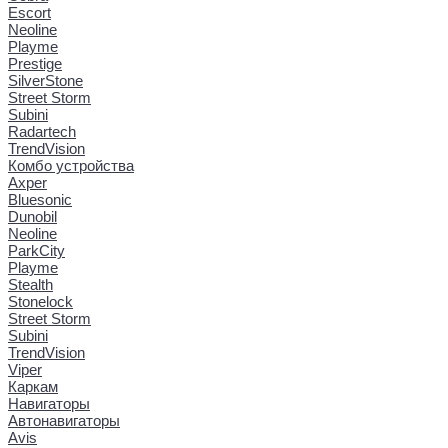
Escort
Neoline
Playme
Prestige
SilverStone
Street Storm
Subini
Radartech
TrendVision
Комбо устройства
Axper
Bluesonic
Dunobil
Neoline
ParkCity
Playme
Stealth
Stonelock
Street Storm
Subini
TrendVision
Viper
Каркам
Навигаторы
Автонавигаторы
Avis