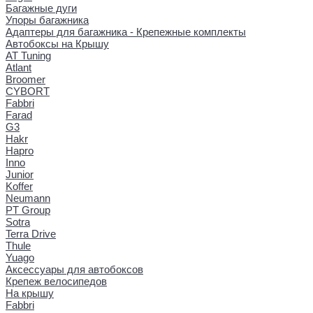
Багажные дуги
Упоры багажника
Адаптеры для багажника - Крепежные комплекты
Автобоксы на Крышу
AT Tuning
Atlant
Broomer
CYBORT
Fabbri
Farad
G3
Hakr
Hapro
Inno
Junior
Koffer
Neumann
PT Group
Sotra
Terra Drive
Thule
Yuago
Аксессуары для автобоксов
Крепеж велосипедов
На крышу
Fabbri