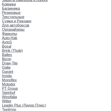
Коврики
Багажника
Резиновые
Текстильные
Сумки и Рюкзаки
Для автобоксов
Органайзеры
Фаркопы
Auto-Hak
AvtoS
Bosal
Brink (Thule)
Baltex
Bizon
Draw-Tite
Galia
Garant
Imiola
Monoflex
Motodor
PT Group
Steinhof
Westfalia
Witter
Leader Plus (Лидер Плюс)
Трейлер