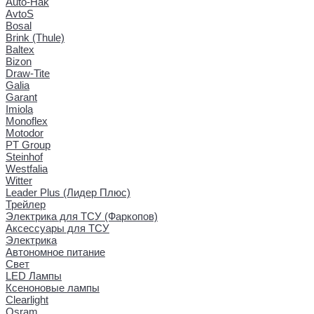
Auto-Hak
AvtoS
Bosal
Brink (Thule)
Baltex
Bizon
Draw-Tite
Galia
Garant
Imiola
Monoflex
Motodor
PT Group
Steinhof
Westfalia
Witter
Leader Plus (Лидер Плюс)
Трейлер
Электрика для ТСУ (Фаркопов)
Аксессуары для ТСУ
Электрика
Автономное питание
Свет
LED Лампы
Ксеноновые лампы
Clearlight
Osram