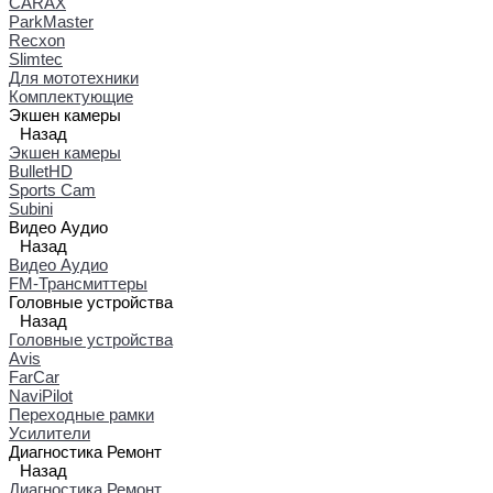
CARAX
ParkMaster
Recxon
Slimtec
Для мототехники
Комплектующие
Экшен камеры
Назад
Экшен камеры
BulletHD
Sports Cam
Subini
Видео Аудио
Назад
Видео Аудио
FM-Трансмиттеры
Головные устройства
Назад
Головные устройства
Avis
FarCar
NaviPilot
Переходные рамки
Усилители
Диагностика Ремонт
Назад
Диагностика Ремонт