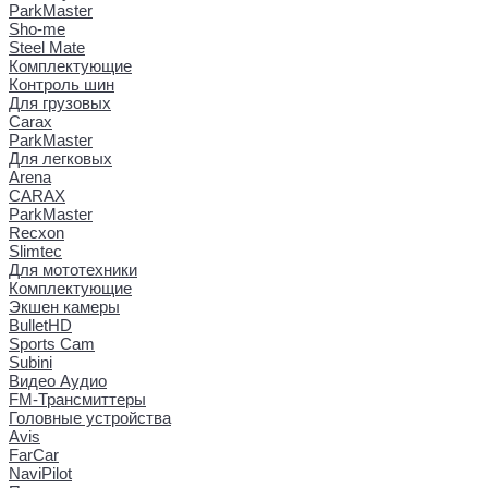
ParkMaster
Sho-me
Steel Mate
Комплектующие
Контроль шин
Для грузовых
Carax
ParkMaster
Для легковых
Arena
CARAX
ParkMaster
Recxon
Slimtec
Для мототехники
Комплектующие
Экшен камеры
BulletHD
Sports Cam
Subini
Видео Аудио
FM-Трансмиттеры
Головные устройства
Avis
FarCar
NaviPilot