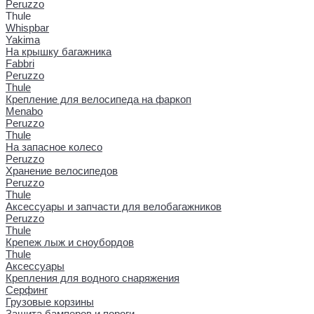
Peruzzo
Thule
Whispbar
Yakima
На крышку багажника
Fabbri
Peruzzo
Thule
Крепление для велосипеда на фаркоп
Menabo
Peruzzo
Thule
На запасное колесо
Peruzzo
Хранение велосипедов
Peruzzo
Thule
Аксессуары и запчасти для велобагажников
Peruzzo
Thule
Крепеж лыж и сноубордов
Thule
Аксессуары
Крепления для водного снаряжения
Серфинг
Грузовые корзины
Защита бамперов и пороги