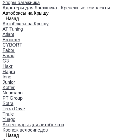
Упоры багажника
Адаптеры для багажника - Крепежные комплекты
Автобоксы на Крышу
Назад
Автобоксы на Крышу
AT Tuning
Atlant
Broomer
CYBORT
Fabbri
Farad
G3
Hakr
Hapro
Inno
Junior
Koffer
Neumann
PT Group
Sotra
Terra Drive
Thule
Yuago
Аксессуары для автобоксов
Крепеж велосипедов
Назад