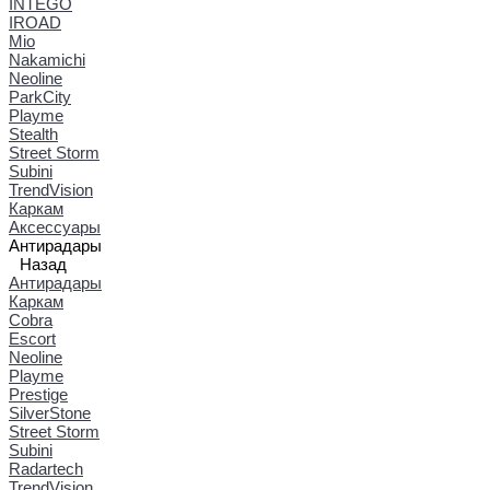
INTEGO
IROAD
Mio
Nakamichi
Neoline
ParkCity
Playme
Stealth
Street Storm
Subini
TrendVision
Каркам
Аксессуары
Антирадары
Назад
Антирадары
Каркам
Cobra
Escort
Neoline
Playme
Prestige
SilverStone
Street Storm
Subini
Radartech
TrendVision