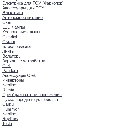
Электрика для ТСУ (Фаркопов)
Аксессуары для ТСУ
Электрика
Автономное питание
Свет
LED Лампы
Ксеноновые лампы
Clearlight
Osram
Блоки розжига
Линзы
Вольтеры
Зарядные устройства
Ctek
Pandora
Аксессуары Ctek
Инверторы
Neoline
Ritmix
Преобразователи напряжения
Пуско-зарядные устройства
Carku
Hummer
Neoline
RoyPow
Tesla