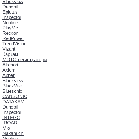
Blackview
Dunobil
Eplutus
Inspector
Neoline
PlayMe
Recxon
RedPower
TrendVision
Vizant
Каркам
МОТО-регистраторы
Akenori
Axiom
Axper
Blackview
BlackVue
Bluesonic
CANSONIC
DATAKAM
Dunobil
Inspector
INTEGO
IROAD
Mio
Nakamichi
Neoline