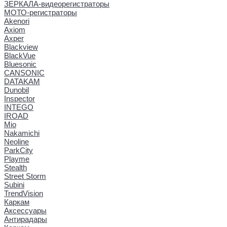
ЗЕРКАЛА-видеорегистраторы
МОТО-регистраторы
Akenori
Axiom
Axper
Blackview
BlackVue
Bluesonic
CANSONIC
DATAKAM
Dunobil
Inspector
INTEGO
IROAD
Mio
Nakamichi
Neoline
ParkCity
Playme
Stealth
Street Storm
Subini
TrendVision
Каркам
Аксессуары
Антирадары