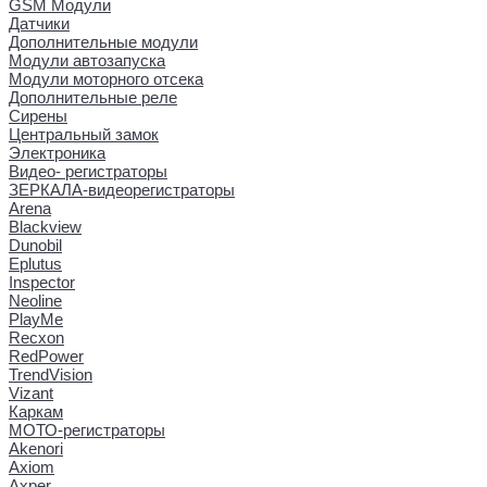
GSM Модули
Датчики
Дополнительные модули
Модули автозапуска
Модули моторного отсека
Дополнительные реле
Сирены
Центральный замок
Электроника
Видео- регистраторы
ЗЕРКАЛА-видеорегистраторы
Arena
Blackview
Dunobil
Eplutus
Inspector
Neoline
PlayMe
Recxon
RedPower
TrendVision
Vizant
Каркам
МОТО-регистраторы
Akenori
Axiom
Axper