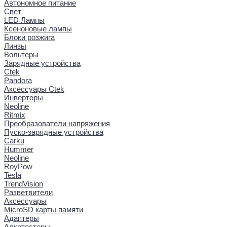
Автономное питание
Свет
LED Лампы
Ксеноновые лампы
Блоки розжига
Линзы
Вольтеры
Зарядные устройства
Ctek
Pandora
Аксессуары Ctek
Инверторы
Neoline
Ritmix
Преобразователи напряжения
Пуско-зарядные устройства
Carku
Hummer
Neoline
RoyPow
Tesla
TrendVision
Разветвители
Аксессуары
MicroSD карты памяти
Адаптеры
Алкотестеры