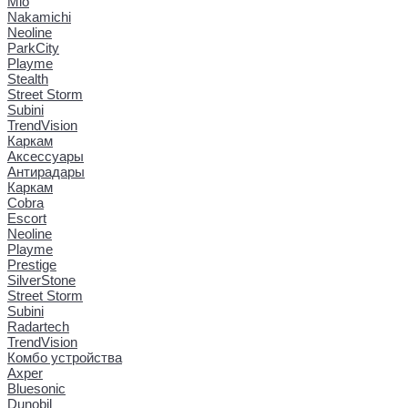
Mio
Nakamichi
Neoline
ParkCity
Playme
Stealth
Street Storm
Subini
TrendVision
Каркам
Аксессуары
Антирадары
Каркам
Cobra
Escort
Neoline
Playme
Prestige
SilverStone
Street Storm
Subini
Radartech
TrendVision
Комбо устройства
Axper
Bluesonic
Dunobil