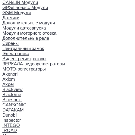
CAN/LIN Модули
GPS/Глонасс Модули
GSM Модули
Датчики
Дополнительные модули
Модули автозапуска
Модули моторного отсека
Дополнительные реле
Сирены
Центральный замок
Электроника
Видео- регистраторы
ЗЕРКАЛА-видеорегистраторы
МОТО-регистраторы
Akenori
Axiom
Axper
Blackview
BlackVue
Bluesonic
CANSONIC
DATAKAM
Dunobil
Inspector
INTEGO
IROAD