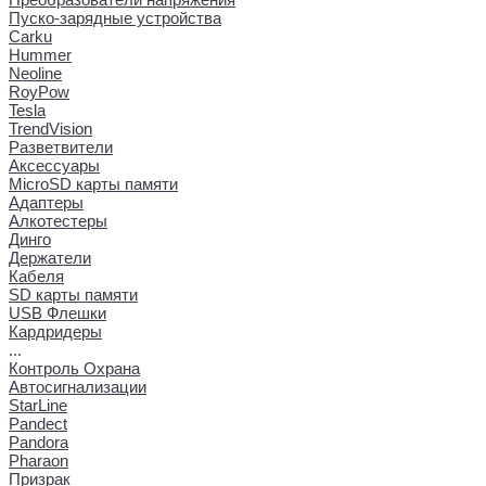
Пуско-зарядные устройства
Carku
Hummer
Neoline
RoyPow
Tesla
TrendVision
Разветвители
Аксессуары
MicroSD карты памяти
Адаптеры
Алкотестеры
Динго
Держатели
Кабеля
SD карты памяти
USB Флешки
Кардридеры
...
Контроль Охрана
Автосигнализации
StarLine
Pandect
Pandora
Pharaon
Призрак