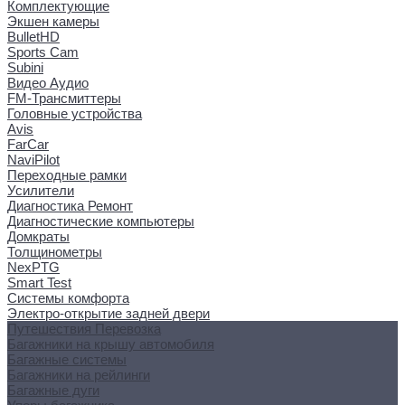
Комплектующие
Экшен камеры
BulletHD
Sports Cam
Subini
Видео Аудио
FM-Трансмиттеры
Головные устройства
Avis
FarCar
NaviPilot
Переходные рамки
Усилители
Диагностика Ремонт
Диагностические компьютеры
Домкраты
Толщинометры
NexPTG
Smart Test
Системы комфорта
Электро-открытие задней двери
Путешествия Перевозка
Багажники на крышу автомобиля
Багажные системы
Багажники на рейлинги
Багажные дуги