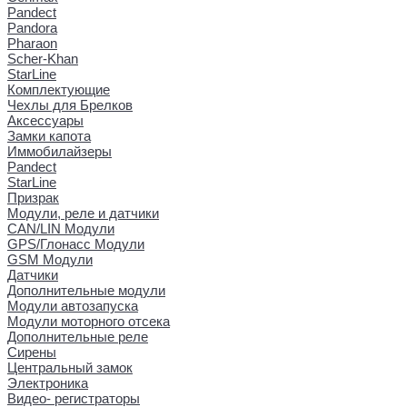
Pandect
Pandora
Pharaon
Scher-Khan
StarLine
Комплектующие
Чехлы для Брелков
Аксессуары
Замки капота
Иммобилайзеры
Pandect
StarLine
Призрак
Модули, реле и датчики
CAN/LIN Модули
GPS/Глонасс Модули
GSM Модули
Датчики
Дополнительные модули
Модули автозапуска
Модули моторного отсека
Дополнительные реле
Сирены
Центральный замок
Электроника
Видео- регистраторы