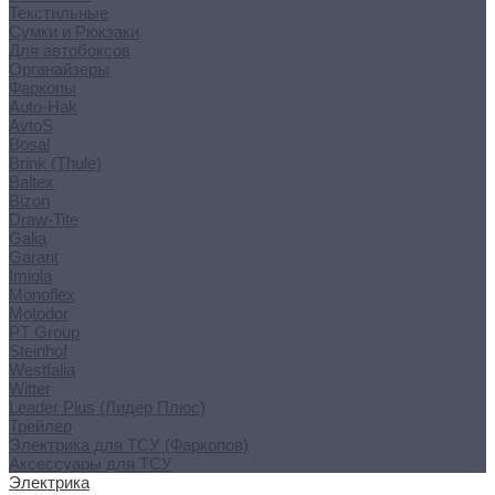
Текстильные
Сумки и Рюкзаки
Для автобоксов
Органайзеры
Фаркопы
Auto-Hak
AvtoS
Bosal
Brink (Thule)
Baltex
Bizon
Draw-Tite
Galia
Garant
Imiola
Monoflex
Motodor
PT Group
Steinhof
Westfalia
Witter
Leader Plus (Лидер Плюс)
Трейлер
Электрика для ТСУ (Фаркопов)
Аксессуары для ТСУ
Электрика