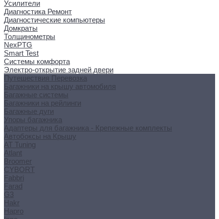
Усилители
Диагностика Ремонт
Диагностические компьютеры
Домкраты
Толщинометры
NexPTG
Smart Test
Системы комфорта
Электро-открытие задней двери
Путешествия Перевозка
Багажники на крышу автомобиля
Багажные системы
Багажники на рейлинги
Багажные дуги
Упоры багажника
Адаптеры для багажника - Крепежные комплекты
Автобоксы на Крышу
AT Tuning
Atlant
Broomer
CYBORT
Fabbri
Farad
G3
Hakr
Hapro