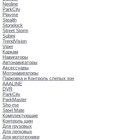
Neoline
ParkCity
Playme
Stealth
Stonelock
Street Storm
Subini
TrendVision
Viper
Каркам
Навигаторы
Автонавигаторы
Аксессуары
Мотонавигаторы
Парковка и Контроль слепых зон
AAALINE
DVR
ParkCity
ParkMaster
Sho-me
Steel Mate
Комплектующие
Контроль шин
Для грузовых
Для легковых
Для мототехники