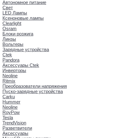
Автономное питание
Свет
LED Лампы
Ксеноновые лампы
Clearlight
Osram
Блоки розжига
Линзы
Вольтеры
Зарядные устройства
Ctek
Pandora
Аксессуары Ctek
Инверторы
Neoline
Ritmix
Преобразователи напряжения
Пуско-зарядные устройства
Carku
Hummer
Neoline
RoyPow
Tesla
TrendVision
Разветвители
Аксессуары