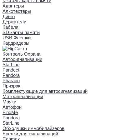
MicroSD карты памяти
Адаптеры
Алкотестеры
Динго
Держатели
Кабеля
SD карты памяти
USB Флешки
Кардридеры
Контроль Охрана
Автосигнализации
StarLine
Pandect
Pandora
Pharaon
Призрак
Комплектующие для автосигнализаций
Мотосигнализации
Маяки
Автофон
FindMe
Pandora
StarLine
Обходчики иммобилайзеров
Брелки для сигнализаций
Cenmax