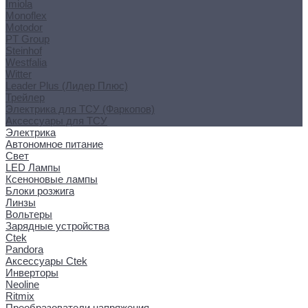
Imiola
Monoflex
Motodor
PT Group
Steinhof
Westfalia
Witter
Leader Plus (Лидер Плюс)
Трейлер
Электрика для ТСУ (Фаркопов)
Аксессуары для ТСУ
Электрика
Автономное питание
Свет
LED Лампы
Ксеноновые лампы
Блоки розжига
Линзы
Вольтеры
Зарядные устройства
Ctek
Pandora
Аксессуары Ctek
Инверторы
Neoline
Ritmix
Преобразователи напряжения