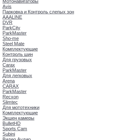
Мотонавигаторы
Avis
Парковка и Контроль слепых зон
AAALINE
DVR
ParkCity
ParkMaster
Sho-me
Steel Mate
Комплектующие
Контроль шин
Для грузовых
Carax
ParkMaster
Для легковых
Arena
CARAX
ParkMaster
Recxon
Slimtec
Для мототехники
Комплектующие
Экшен камеры
BulletHD
Sports Cam
Subini
Видео Аудио