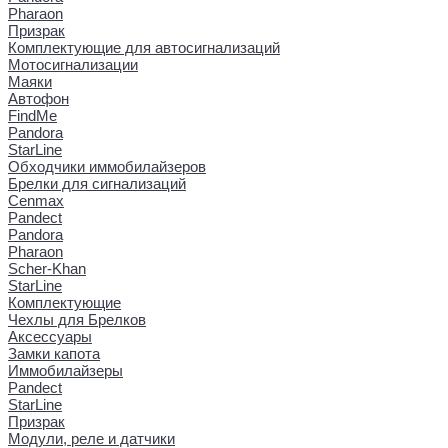
Pharaon
Призрак
Комплектующие для автосигнализаций
Мотосигнализации
Маяки
Автофон
FindMe
Pandora
StarLine
Обходчики иммобилайзеров
Брелки для сигнализаций
Cenmax
Pandect
Pandora
Pharaon
Scher-Khan
StarLine
Комплектующие
Чехлы для Брелков
Аксессуары
Замки капота
Иммобилайзеры
Pandect
StarLine
Призрак
Модули, реле и датчики