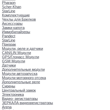
Pharaon
Scher-Khan
StarLine
Комплектующие
Чехлы для Брелков
Аксессуары
Замки капота
Иммобилайзеры
Pandect
StarLine
Призрак
Модули, реле и датчики
CAN/LIN Модули
GPS/Глонасс Модули
GSM Модули
Датчики
Дополнительные модули
Модули автозапуска
Модули моторного отсека
Дополнительные реле
Сирены
Центральный замок
Электроника
Видео- регистраторы
ЗЕРКАЛА-видеорегистраторы
Arena