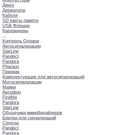
Динго
Держатели
Кабеля
SD карты памяти
USB Флешки
Кардридеры
...
Контроль Охрана
Автосигнализации
StarLine
Pandect
Pandora
Pharaon
Призрак
Комплектующие для автосигнализаций
Мотосигнализации
Маяки
Автофон
FindMe
Pandora
StarLine
Обходчики иммобилайзеров
Брелки для сигнализаций
Cenmax
Pandect
Pandora