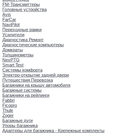
FM-Трансмиттеры
Головные устройства
Avis
FarCar
NaviPilot
Переходные рамки
Усилители
Диагностика Ремонт
Диагностические компьютеры
Домкраты
Толщинометры
NexPTG
Smart Test
Системы комфорта
Электро-открытие задней двери
Путешествия Перевозка
Багажники на крышу автомобиля
Багажные системы
Багажники на рейлинги
Fabbri
Ficopro
Thule
Zoger
Багажные дуги
Упоры багажника
Адаптеры для багажника - Крепежные комплекты