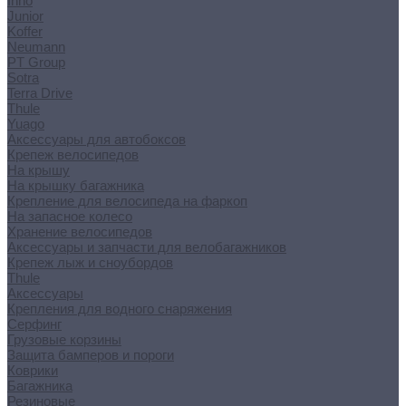
Inno
Junior
Koffer
Neumann
PT Group
Sotra
Terra Drive
Thule
Yuago
Аксессуары для автобоксов
Крепеж велосипедов
На крышу
На крышку багажника
Крепление для велосипеда на фаркоп
На запасное колесо
Хранение велосипедов
Аксессуары и запчасти для велобагажников
Крепеж лыж и сноубордов
Thule
Аксессуары
Крепления для водного снаряжения
Серфинг
Грузовые корзины
Защита бамперов и пороги
Коврики
Багажника
Резиновые