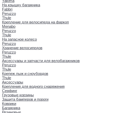
Yakima
На крышку багажника
Fabbri
Peruzzo
Thule
Крепление для велосипеда на фаркоп
Menabo
Peruzzo
Thule
На запасное колесо
Peruzzo
Хранение велосипедов
Peruzzo
Thule
Аксессуары и запчасти для велобагажников
Peruzzo
Thule
Крепеж лыж и сноубордов
Thule
Аксессуары
Крепления для водного снаряжения
Серфинг
Грузовые корзины
Защита бамперов и пороги
Коврики
Багажника
Резиновые