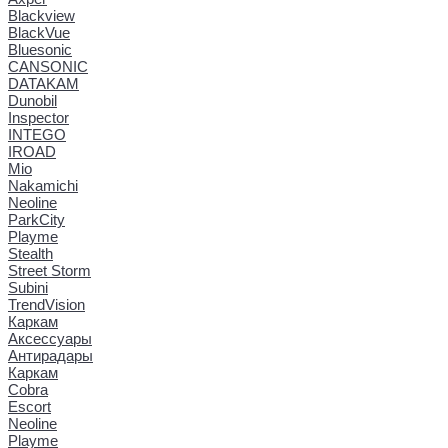
Blackview
BlackVue
Bluesonic
CANSONIC
DATAKAM
Dunobil
Inspector
INTEGO
IROAD
Mio
Nakamichi
Neoline
ParkCity
Playme
Stealth
Street Storm
Subini
TrendVision
Каркам
Аксессуары
Антирадары
Каркам
Cobra
Escort
Neoline
Playme