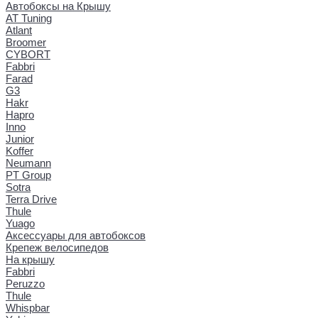
Автобоксы на Крышу
AT Tuning
Atlant
Broomer
CYBORT
Fabbri
Farad
G3
Hakr
Hapro
Inno
Junior
Koffer
Neumann
PT Group
Sotra
Terra Drive
Thule
Yuago
Аксессуары для автобоксов
Крепеж велосипедов
На крышу
Fabbri
Peruzzo
Thule
Whispbar