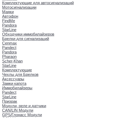
Комплектующие для автосигнализаций
Мотосигнализации
Маяки
Автофон
FindMe
Pandora
StarLine
Обходчики иммобилайзеров
Брелки для сигнализаций
Cenmax
Pandect
Pandora
Pharaon
Scher-Khan
StarLine
Комплектующие
Чехлы для Брелков
Аксессуары
Замки капота
Иммобилайзеры
Pandect
StarLine
Призрак
Модули, реле и датчики
CAN/LIN Модули
GPS/Глонасс Модули