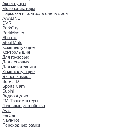
Аксессуары
Мотонавигаторы
Парковка и Контроль слепых зон
AAALINE
DVR
ParkCity
ParkMaster
Sho-me
Steel Mate
Комплектующие
Контроль шин
Для грузовых
Для легковых
Для мототехники
Комплектующие
Экшен камеры
BulletHD
Sports Cam
Subini
Видео Аудио
FM-Трансмиттеры
Головные устройства
Avis
FarCar
NaviPilot
Переходные рамки