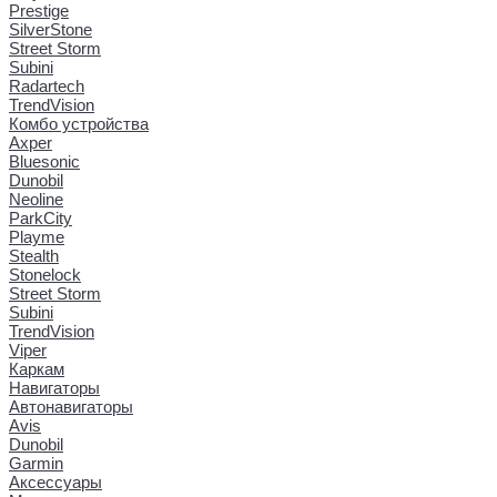
Prestige
SilverStone
Street Storm
Subini
Radartech
TrendVision
Комбо устройства
Axper
Bluesonic
Dunobil
Neoline
ParkCity
Playme
Stealth
Stonelock
Street Storm
Subini
TrendVision
Viper
Каркам
Навигаторы
Автонавигаторы
Avis
Dunobil
Garmin
Аксессуары