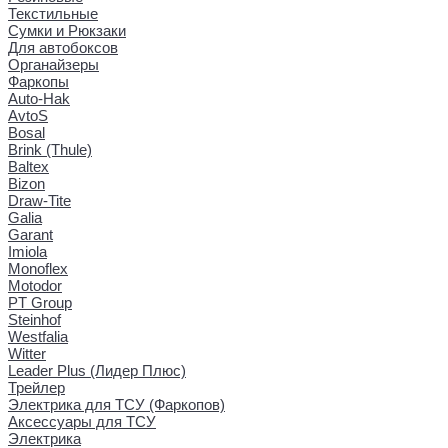
Текстильные
Сумки и Рюкзаки
Для автобоксов
Органайзеры
Фаркопы
Auto-Hak
AvtoS
Bosal
Brink (Thule)
Baltex
Bizon
Draw-Tite
Galia
Garant
Imiola
Monoflex
Motodor
PT Group
Steinhof
Westfalia
Witter
Leader Plus (Лидер Плюс)
Трейлер
Электрика для ТСУ (Фаркопов)
Аксессуары для ТСУ
Электрика