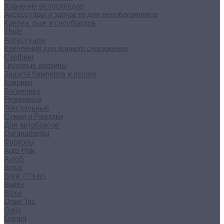
Хранение велосипедов
Аксессуары и запчасти для велобагажников
Крепеж лыж и сноубордов
Thule
Аксессуары
Крепления для водного снаряжения
Серфинг
Грузовые корзины
Защита бамперов и пороги
Коврики
Багажника
Резиновые
Текстильные
Сумки и Рюкзаки
Для автобоксов
Органайзеры
Фаркопы
Auto-Hak
AvtoS
Bosal
Brink (Thule)
Baltex
Bizon
Draw-Tite
Galia
Garant