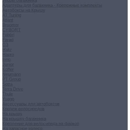
Упоры багажника
Адаптеры для багажника - Крепежные комплекты
Автобоксы на Крышу
AT Tuning
Atlant
Broomer
CYBORT
Fabbri
Farad
G3
Hakr
Hapro
Inno
Junior
Koffer
Neumann
PT Group
Sotra
Terra Drive
Thule
Yuago
Аксессуары для автобоксов
Крепеж велосипедов
На крышу
На крышку багажника
Крепление для велосипеда на фаркоп
На запасное колесо