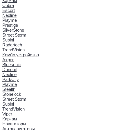
Каркам
Cobra
Escort
Neoline
Playme
Prestige
SilverStone
Street Storm
Subini
Radartech
TrendVision
Комбо устройства
Axper
Bluesonic
Dunobil
Neoline
ParkCity
Playme
Stealth
Stonelock
Street Storm
Subini
TrendVision
Viper
Каркам
Навигаторы
Автонавигаторы