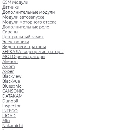
GSM Модули
Датчики
Дополнительные модули
Модули автозапуска
Модули моторного отсека
Дополнительные реле
Сирены
Центральный замок
Электроника
Видео- регистраторы
ЗЕРКАЛА-видеорегистраторы
МОТО-регистраторы
Akenori
Axiom
Axper
Blackview
BlackVue
Bluesonic
CANSONIC
DATAKAM
Dunobil
Inspector
INTEGO
IROAD
Mio
Nakamichi