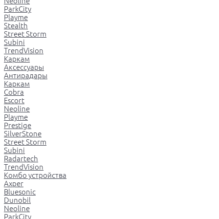
Neoline
ParkCity
Playme
Stealth
Street Storm
Subini
TrendVision
Каркам
Аксессуары
Антирадары
Каркам
Cobra
Escort
Neoline
Playme
Prestige
SilverStone
Street Storm
Subini
Radartech
TrendVision
Комбо устройства
Axper
Bluesonic
Dunobil
Neoline
ParkCity