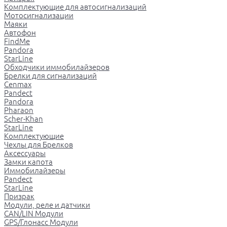
Комплектующие для автосигнализаций
Мотосигнализации
Маяки
Автофон
FindMe
Pandora
StarLine
Обходчики иммобилайзеров
Брелки для сигнализаций
Cenmax
Pandect
Pandora
Pharaon
Scher-Khan
StarLine
Комплектующие
Чехлы для Брелков
Аксессуары
Замки капота
Иммобилайзеры
Pandect
StarLine
Призрак
Модули, реле и датчики
CAN/LIN Модули
GPS/Глонасс Модули