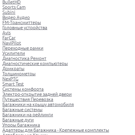
BulletHD
Sports Cam
Subini
Видео Аудио
FM-Трансмиттеры
Головные устройства
Avis
FarCar
NaviPilot
Переходные рамки
Усилители
Диагностика Ремонт
Диагностические компьютеры
Домкраты
Толщинометры
NexPTG
Smart Test
Системы комфорта
Электро-открытие задней двери
Путешествия Перевозка
Багажники на крышу автомобиля
Багажные системы
Багажники на рейлинги
Багажные дуги
Упоры багажника
Адаптеры для багажника - Крепежные комплекты