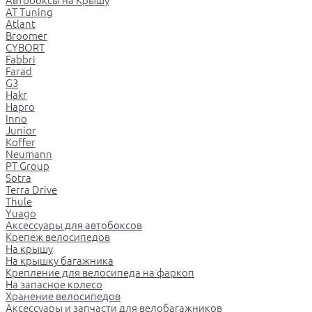
Автобоксы на Крышу
AT Tuning
Atlant
Broomer
CYBORT
Fabbri
Farad
G3
Hakr
Hapro
Inno
Junior
Koffer
Neumann
PT Group
Sotra
Terra Drive
Thule
Yuago
Аксессуары для автобоксов
Крепеж велосипедов
На крышу
На крышку багажника
Крепление для велосипеда на фаркоп
На запасное колесо
Хранение велосипедов
Аксессуары и запчасти для велобагажников