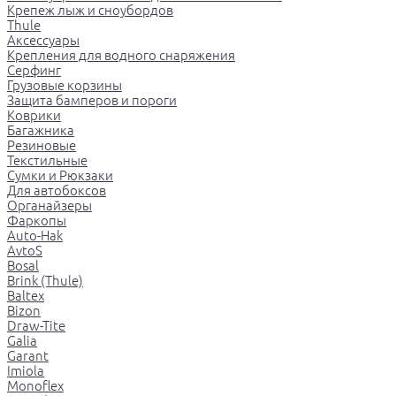
Крепеж лыж и сноубордов
Thule
Аксессуары
Крепления для водного снаряжения
Серфинг
Грузовые корзины
Защита бамперов и пороги
Коврики
Багажника
Резиновые
Текстильные
Сумки и Рюкзаки
Для автобоксов
Органайзеры
Фаркопы
Auto-Hak
AvtoS
Bosal
Brink (Thule)
Baltex
Bizon
Draw-Tite
Galia
Garant
Imiola
Monoflex