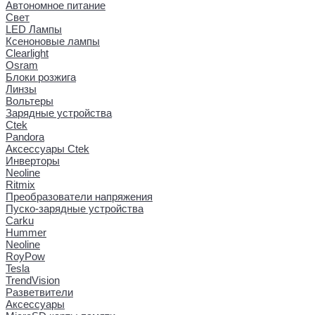
Автономное питание
Свет
LED Лампы
Ксеноновые лампы
Clearlight
Osram
Блоки розжига
Линзы
Вольтеры
Зарядные устройства
Ctek
Pandora
Аксессуары Ctek
Инверторы
Neoline
Ritmix
Преобразователи напряжения
Пуско-зарядные устройства
Carku
Hummer
Neoline
RoyPow
Tesla
TrendVision
Разветвители
Аксессуары