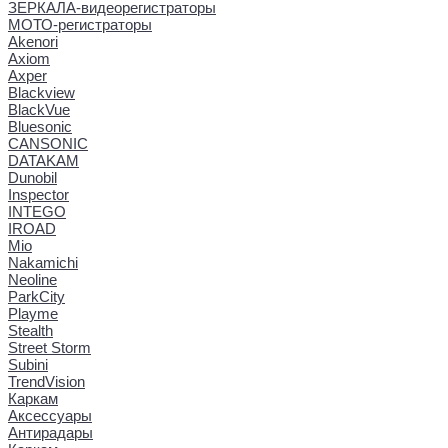
ЗЕРКАЛА-видеорегистраторы
МОТО-регистраторы
Akenori
Axiom
Axper
Blackview
BlackVue
Bluesonic
CANSONIC
DATAKAM
Dunobil
Inspector
INTEGO
IROAD
Mio
Nakamichi
Neoline
ParkCity
Playme
Stealth
Street Storm
Subini
TrendVision
Каркам
Аксессуары
Антирадары