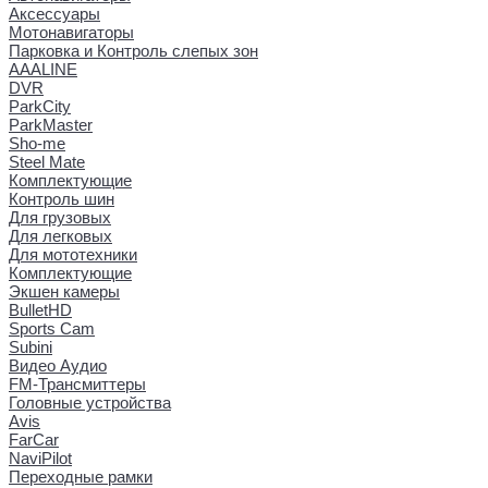
Аксессуары
Мотонавигаторы
Парковка и Контроль слепых зон
AAALINE
DVR
ParkCity
ParkMaster
Sho-me
Steel Mate
Комплектующие
Контроль шин
Для грузовых
Для легковых
Для мототехники
Комплектующие
Экшен камеры
BulletHD
Sports Cam
Subini
Видео Аудио
FM-Трансмиттеры
Головные устройства
Avis
FarCar
NaviPilot
Переходные рамки