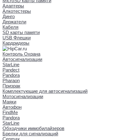
MicroSD карты памяти
Адаптеры
Алкотестеры
Динго
Держатели
Кабеля
SD карты памяти
USB Флешки
Кардридеры
Контроль Охрана
Автосигнализации
StarLine
Pandect
Pandora
Pharaon
Призрак
Комплектующие для автосигнализаций
Мотосигнализации
Маяки
Автофон
FindMe
Pandora
StarLine
Обходчики иммобилайзеров
Брелки для сигнализаций
Cenmax