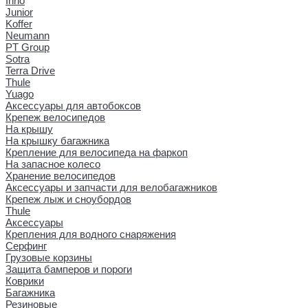
Inno
Junior
Koffer
Neumann
PT Group
Sotra
Terra Drive
Thule
Yuago
Аксессуары для автобоксов
Крепеж велосипедов
На крышу
На крышку багажника
Крепление для велосипеда на фаркоп
На запасное колесо
Хранение велосипедов
Аксессуары и запчасти для велобагажников
Крепеж лыж и сноубордов
Thule
Аксессуары
Крепления для водного снаряжения
Серфинг
Грузовые корзины
Защита бамперов и пороги
Коврики
Багажника
Резиновые