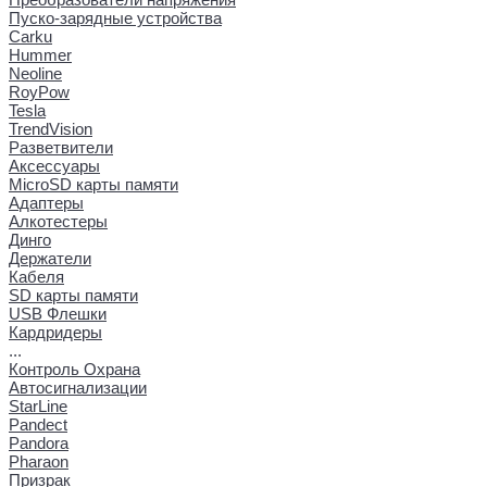
Пуско-зарядные устройства
Carku
Hummer
Neoline
RoyPow
Tesla
TrendVision
Разветвители
Аксессуары
MicroSD карты памяти
Адаптеры
Алкотестеры
Динго
Держатели
Кабеля
SD карты памяти
USB Флешки
Кардридеры
...
Контроль Охрана
Автосигнализации
StarLine
Pandect
Pandora
Pharaon
Призрак