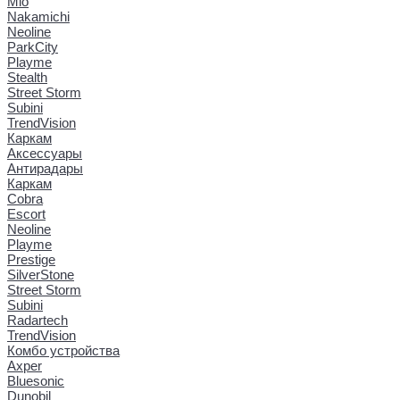
Mio
Nakamichi
Neoline
ParkCity
Playme
Stealth
Street Storm
Subini
TrendVision
Каркам
Аксессуары
Антирадары
Каркам
Cobra
Escort
Neoline
Playme
Prestige
SilverStone
Street Storm
Subini
Radartech
TrendVision
Комбо устройства
Axper
Bluesonic
Dunobil