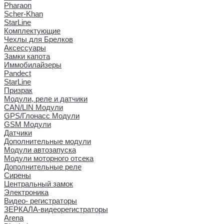
Pharaon
Scher-Khan
StarLine
Комплектующие
Чехлы для Брелков
Аксессуары
Замки капота
Иммобилайзеры
Pandect
StarLine
Призрак
Модули, реле и датчики
CAN/LIN Модули
GPS/Глонасс Модули
GSM Модули
Датчики
Дополнительные модули
Модули автозапуска
Модули моторного отсека
Дополнительные реле
Сирены
Центральный замок
Электроника
Видео- регистраторы
ЗЕРКАЛА-видеорегистраторы
Arena