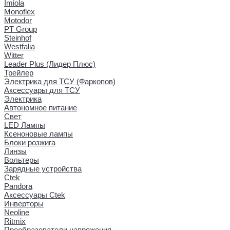
Imiola
Monoflex
Motodor
PT Group
Steinhof
Westfalia
Witter
Leader Plus (Лидер Плюс)
Трейлер
Электрика для ТСУ (Фаркопов)
Аксессуары для ТСУ
Электрика
Автономное питание
Свет
LED Лампы
Ксеноновые лампы
Блоки розжига
Линзы
Вольтеры
Зарядные устройства
Ctek
Pandora
Аксессуары Ctek
Инверторы
Neoline
Ritmix
Преобразователи напряжения