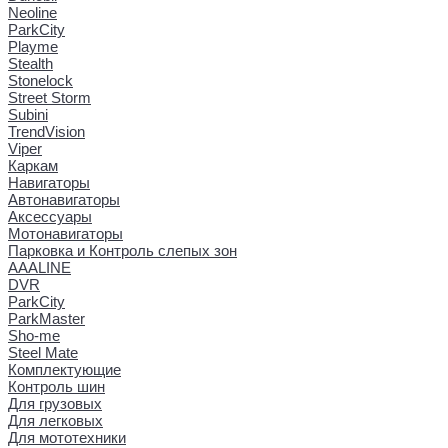
Neoline
ParkCity
Playme
Stealth
Stonelock
Street Storm
Subini
TrendVision
Viper
Каркам
Навигаторы
Автонавигаторы
Аксессуары
Мотонавигаторы
Парковка и Контроль слепых зон
AAALINE
DVR
ParkCity
ParkMaster
Sho-me
Steel Mate
Комплектующие
Контроль шин
Для грузовых
Для легковых
Для мототехники