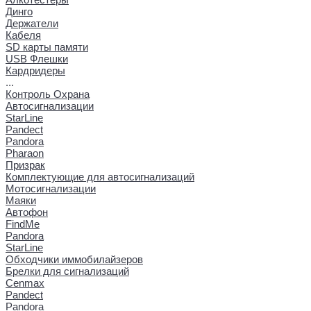
Динго
Держатели
Кабеля
SD карты памяти
USB Флешки
Кардридеры
...
Контроль Охрана
Автосигнализации
StarLine
Pandect
Pandora
Pharaon
Призрак
Комплектующие для автосигнализаций
Мотосигнализации
Маяки
Автофон
FindMe
Pandora
StarLine
Обходчики иммобилайзеров
Брелки для сигнализаций
Cenmax
Pandect
Pandora