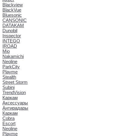
Blackview
BlackVue
Bluesonic
CANSONIC
DATAKAM
Dunobil
Inspector
INTEGO
IROAD
Mio
Nakamichi
Neoline
ParkCity
Playme
Stealth
Street Storm
Subini
TrendVision
Каркам
Аксессуары
Антирадары
Каркам
Cobra
Escort
Neoline
Playme