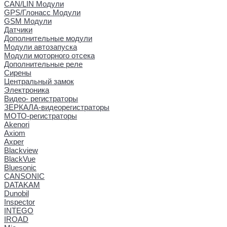
CAN/LIN Модули
GPS/Глонасс Модули
GSM Модули
Датчики
Дополнительные модули
Модули автозапуска
Модули моторного отсека
Дополнительные реле
Сирены
Центральный замок
Электроника
Видео- регистраторы
ЗЕРКАЛА-видеорегистраторы
МОТО-регистраторы
Akenori
Axiom
Axper
Blackview
BlackVue
Bluesonic
CANSONIC
DATAKAM
Dunobil
Inspector
INTEGO
IROAD