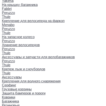
Yakima
На крышку багажника
Fabbri
Peruzzo
Thule
Крепление для велосипеда на фаркоп
Menabo
Peruzzo
Thule
На запасное колесо
Peruzzo
Хранение велосипедов
Peruzzo
Thule
Аксессуары и запчасти для велобагажников
Peruzzo
Thule
Крепеж лыж и сноубордов
Thule
Аксессуары
Крепления для водного снаряжения
Серфинг
Грузовые корзины
Защита бамперов и пороги
Коврики
Багажника
Резиновые