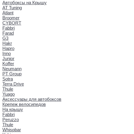
Автобоксы на Крышу
AT Tuning
Atlant
Broomer
CYBORT
Fabbri
Farad
G3
Hakr
Hapro
Inno
Junior
Koffer
Neumann
PT Group
Sotra
Terra Drive
Thule
Yuago
Аксессуары для автобоксов
Крепеж велосипедов
На крышу
Fabbri
Peruzzo
Thule
Whispbar