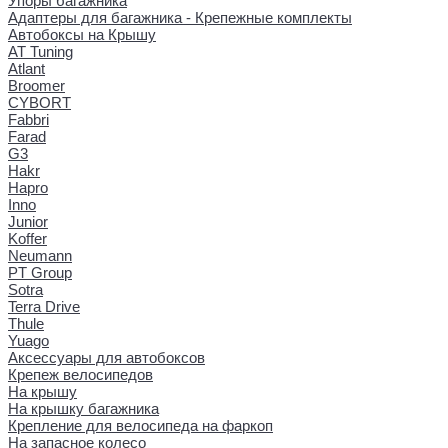
Упоры багажника
Адаптеры для багажника - Крепежные комплекты
Автобоксы на Крышу
AT Tuning
Atlant
Broomer
CYBORT
Fabbri
Farad
G3
Hakr
Hapro
Inno
Junior
Koffer
Neumann
PT Group
Sotra
Terra Drive
Thule
Yuago
Аксессуары для автобоксов
Крепеж велосипедов
На крышу
На крышку багажника
Крепление для велосипеда на фаркоп
На запасное колесо