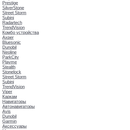
Prestige
SilverStone
Street Storm
Subini
Radartech
TrendVision
Комбо устройства
Axper
Bluesonic
Dunobil
Neoline
ParkCity
Playme
Stealth
Stonelock
Street Storm
Subini
TrendVision
Viper
Каркам
Навигаторы
Автонавигаторы
Avis
Dunobil
Garmin
Аксессуары