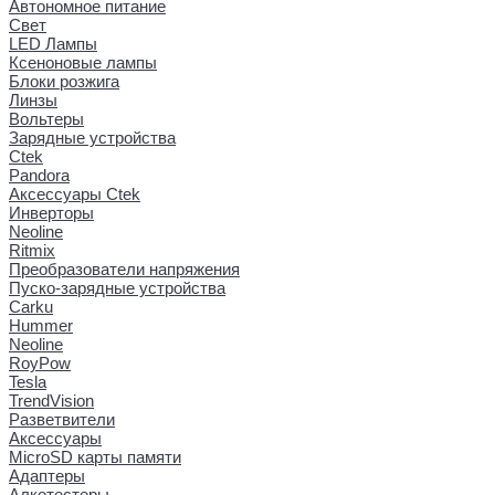
Автономное питание
Свет
LED Лампы
Ксеноновые лампы
Блоки розжига
Линзы
Вольтеры
Зарядные устройства
Ctek
Pandora
Аксессуары Ctek
Инверторы
Neoline
Ritmix
Преобразователи напряжения
Пуско-зарядные устройства
Carku
Hummer
Neoline
RoyPow
Tesla
TrendVision
Разветвители
Аксессуары
MicroSD карты памяти
Адаптеры
Алкотестеры