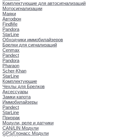
Комплектующие для автосигнализаций
Мотосигнализации
Маяки
Автофон
FindMe
Pandora
StarLine
Обходчики иммобилайзеров
Брелки для сигнализаций
Cenmax
Pandect
Pandora
Pharaon
Scher-Khan
StarLine
Комплектующие
Чехлы для Брелков
Аксессуары
Замки капота
Иммобилайзеры
Pandect
StarLine
Призрак
Модули, реле и датчики
CAN/LIN Модули
GPS/Глонасс Модули