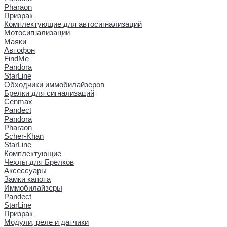
Pharaon
Призрак
Комплектующие для автосигнализаций
Мотосигнализации
Маяки
Автофон
FindMe
Pandora
StarLine
Обходчики иммобилайзеров
Брелки для сигнализаций
Cenmax
Pandect
Pandora
Pharaon
Scher-Khan
StarLine
Комплектующие
Чехлы для Брелков
Аксессуары
Замки капота
Иммобилайзеры
Pandect
StarLine
Призрак
Модули, реле и датчики