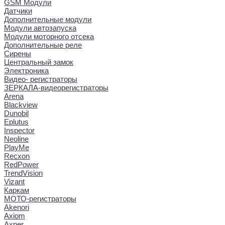
GSM Модули
Датчики
Дополнительные модули
Модули автозапуска
Модули моторного отсека
Дополнительные реле
Сирены
Центральный замок
Электроника
Видео- регистраторы
ЗЕРКАЛА-видеорегистраторы
Arena
Blackview
Dunobil
Eplutus
Inspector
Neoline
PlayMe
Recxon
RedPower
TrendVision
Vizant
Каркам
МОТО-регистраторы
Akenori
Axiom
Axper