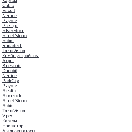
Каркам
Cobra
Escort
Neoline
Playme
Prestige
SilverStone
Street Storm
Subini
Radartech
TrendVision
Комбо устройства
Axper
Bluesonic
Dunobil
Neoline
ParkCity
Playme
Stealth
Stonelock
Street Storm
Subini
TrendVision
Viper
Каркам
Навигаторы
Автонавигаторы