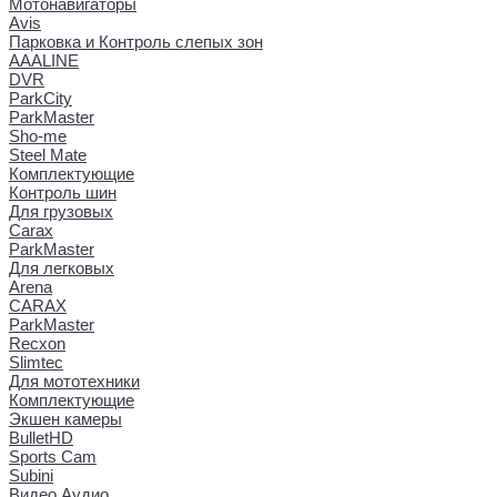
Мотонавигаторы
Avis
Парковка и Контроль слепых зон
AAALINE
DVR
ParkCity
ParkMaster
Sho-me
Steel Mate
Комплектующие
Контроль шин
Для грузовых
Carax
ParkMaster
Для легковых
Arena
CARAX
ParkMaster
Recxon
Slimtec
Для мототехники
Комплектующие
Экшен камеры
BulletHD
Sports Cam
Subini
Видео Аудио