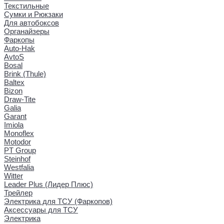
Текстильные
Сумки и Рюкзаки
Для автобоксов
Органайзеры
Фаркопы
Auto-Hak
AvtoS
Bosal
Brink (Thule)
Baltex
Bizon
Draw-Tite
Galia
Garant
Imiola
Monoflex
Motodor
PT Group
Steinhof
Westfalia
Witter
Leader Plus (Лидер Плюс)
Трейлер
Электрика для ТСУ (Фаркопов)
Аксессуары для ТСУ
Электрика