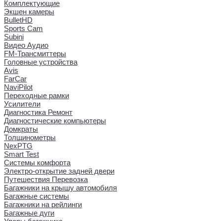
Комплектующие
Экшен камеры
BulletHD
Sports Cam
Subini
Видео Аудио
FM-Трансмиттеры
Головные устройства
Avis
FarCar
NaviPilot
Переходные рамки
Усилители
Диагностика Ремонт
Диагностические компьютеры
Домкраты
Толщинометры
NexPTG
Smart Test
Системы комфорта
Электро-открытие задней двери
Путешествия Перевозка
Багажники на крышу автомобиля
Багажные системы
Багажники на рейлинги
Багажные дуги