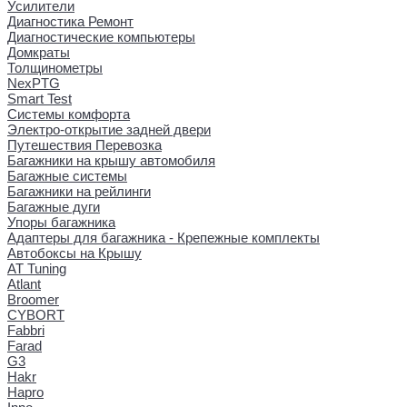
Усилители
Диагностика Ремонт
Диагностические компьютеры
Домкраты
Толщинометры
NexPTG
Smart Test
Системы комфорта
Электро-открытие задней двери
Путешествия Перевозка
Багажники на крышу автомобиля
Багажные системы
Багажники на рейлинги
Багажные дуги
Упоры багажника
Адаптеры для багажника - Крепежные комплекты
Автобоксы на Крышу
AT Tuning
Atlant
Broomer
CYBORT
Fabbri
Farad
G3
Hakr
Hapro