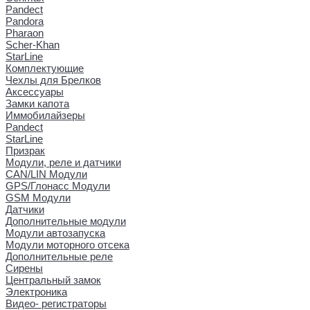
Pandect
Pandora
Pharaon
Scher-Khan
StarLine
Комплектующие
Чехлы для Брелков
Аксессуары
Замки капота
Иммобилайзеры
Pandect
StarLine
Призрак
Модули, реле и датчики
CAN/LIN Модули
GPS/Глонасс Модули
GSM Модули
Датчики
Дополнительные модули
Модули автозапуска
Модули моторного отсека
Дополнительные реле
Сирены
Центральный замок
Электроника
Видео- регистраторы