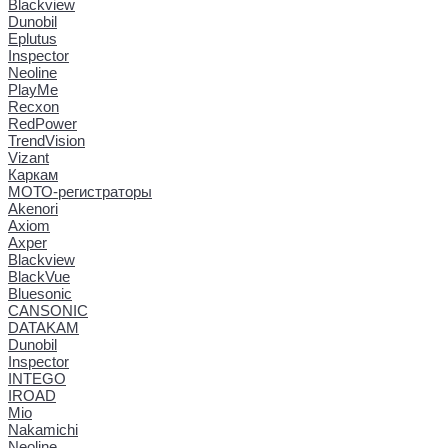
Blackview
Dunobil
Eplutus
Inspector
Neoline
PlayMe
Recxon
RedPower
TrendVision
Vizant
Каркам
МОТО-регистраторы
Akenori
Axiom
Axper
Blackview
BlackVue
Bluesonic
CANSONIC
DATAKAM
Dunobil
Inspector
INTEGO
IROAD
Mio
Nakamichi
Neoline