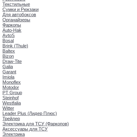
Текстильные
Сумки и Рюкзаки
Для автобоксов
Органайзеры
Фаркопы
Auto-Hak
AvtoS
Bosal
Brink (Thule)
Baltex
Bizon
Draw-Tite
Galia
Garant
Imiola
Monoflex
Motodor
PT Group
Steinhof
Westfalia
Witter
Leader Plus (Лидер Плюс)
Трейлер
Электрика для ТСУ (Фаркопов)
Аксессуары для ТСУ
Электрика