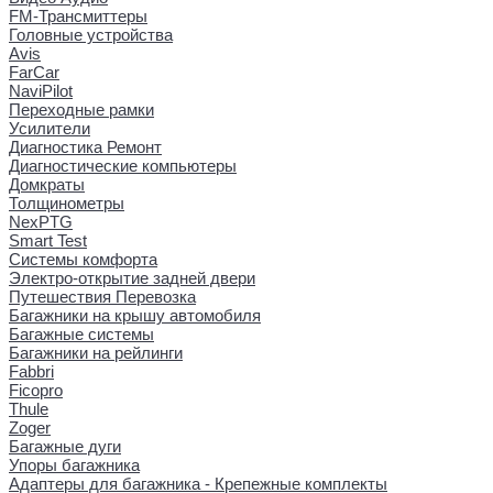
FM-Трансмиттеры
Головные устройства
Avis
FarCar
NaviPilot
Переходные рамки
Усилители
Диагностика Ремонт
Диагностические компьютеры
Домкраты
Толщинометры
NexPTG
Smart Test
Системы комфорта
Электро-открытие задней двери
Путешествия Перевозка
Багажники на крышу автомобиля
Багажные системы
Багажники на рейлинги
Fabbri
Ficopro
Thule
Zoger
Багажные дуги
Упоры багажника
Адаптеры для багажника - Крепежные комплекты