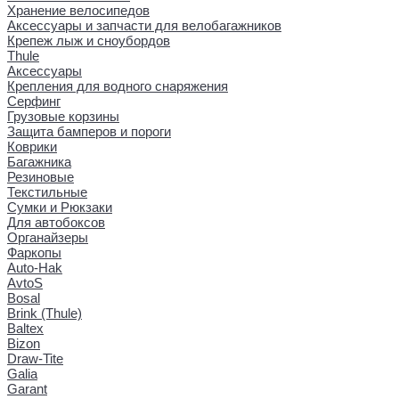
Хранение велосипедов
Аксессуары и запчасти для велобагажников
Крепеж лыж и сноубордов
Thule
Аксессуары
Крепления для водного снаряжения
Серфинг
Грузовые корзины
Защита бамперов и пороги
Коврики
Багажника
Резиновые
Текстильные
Сумки и Рюкзаки
Для автобоксов
Органайзеры
Фаркопы
Auto-Hak
AvtoS
Bosal
Brink (Thule)
Baltex
Bizon
Draw-Tite
Galia
Garant