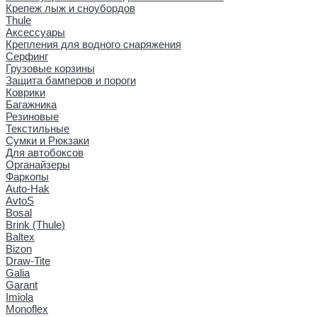
Крепеж лыж и сноубордов
Thule
Аксессуары
Крепления для водного снаряжения
Серфинг
Грузовые корзины
Защита бамперов и пороги
Коврики
Багажника
Резиновые
Текстильные
Сумки и Рюкзаки
Для автобоксов
Органайзеры
Фаркопы
Auto-Hak
AvtoS
Bosal
Brink (Thule)
Baltex
Bizon
Draw-Tite
Galia
Garant
Imiola
Monoflex