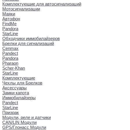
Комплектующие для автосигнализаций
Мотосигнализации
Маяки
Автофон
FindMe
Pandora
StarLine
Обходчики иммобилайзеров
Брелки для сигнализаций
Cenmax
Pandect
Pandora
Pharaon
Scher-Khan
StarLine
Комплектующие
Чехлы для Брелков
Аксессуары
Замки капота
Иммобилайзеры
Pandect
StarLine
Призрак
Модули, реле и датчики
CAN/LIN Модули
GPS/Глонасс Модули