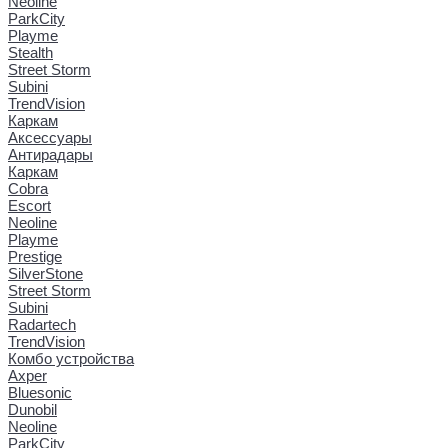
Neoline
ParkCity
Playme
Stealth
Street Storm
Subini
TrendVision
Каркам
Аксессуары
Антирадары
Каркам
Cobra
Escort
Neoline
Playme
Prestige
SilverStone
Street Storm
Subini
Radartech
TrendVision
Комбо устройства
Axper
Bluesonic
Dunobil
Neoline
ParkCity