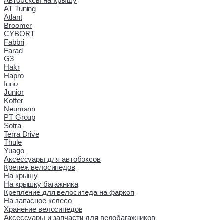
Автобоксы на Крышу
AT Tuning
Atlant
Broomer
CYBORT
Fabbri
Farad
G3
Hakr
Hapro
Inno
Junior
Koffer
Neumann
PT Group
Sotra
Terra Drive
Thule
Yuago
Аксессуары для автобоксов
Крепеж велосипедов
На крышу
На крышку багажника
Крепление для велосипеда на фаркоп
На запасное колесо
Хранение велосипедов
Аксессуары и запчасти для велобагажников