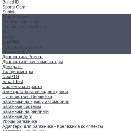
BulletHD
Sports Cam
Subini
Видео Аудио
FM-Трансмиттеры
Головные устройства
Avis
FarCar
NaviPilot
Переходные рамки
Усилители
Диагностика Ремонт
Диагностические компьютеры
Домкраты
Толщинометры
NexPTG
Smart Test
Системы комфорта
Электро-открытие задней двери
Путешествия Перевозка
Багажники на крышу автомобиля
Багажные системы
Багажники на рейлинги
Багажные дуги
Упоры багажника
Адаптеры для багажника - Крепежные комплекты