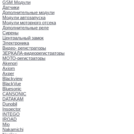
GSM Модули
Датчики
Дополнительные модули
Модули автозапуска
Модули моторного отсека
Дополнительные реле
Сирены
Центральный замок
Электроника
Видео- регистраторы
ЗЕРКАЛА-видеорегистраторы
МОТО-регистраторы
Akenori
Axiom
Axper
Blackview
BlackVue
Bluesonic
CANSONIC
DATAKAM
Dunobil
Inspector
INTEGO
IROAD
Mio
Nakamichi