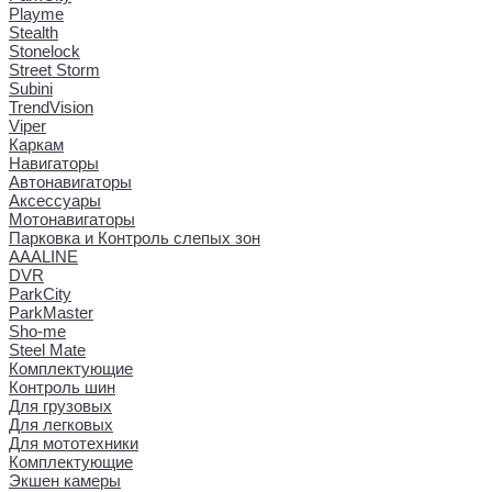
Playme
Stealth
Stonelock
Street Storm
Subini
TrendVision
Viper
Каркам
Навигаторы
Автонавигаторы
Аксессуары
Мотонавигаторы
Парковка и Контроль слепых зон
AAALINE
DVR
ParkCity
ParkMaster
Sho-me
Steel Mate
Комплектующие
Контроль шин
Для грузовых
Для легковых
Для мототехники
Комплектующие
Экшен камеры