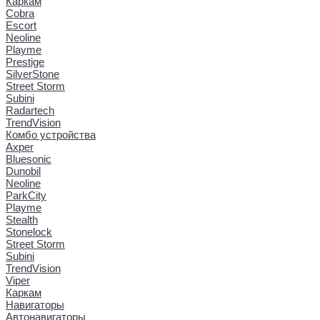
Каркам
Cobra
Escort
Neoline
Playme
Prestige
SilverStone
Street Storm
Subini
Radartech
TrendVision
Комбо устройства
Axper
Bluesonic
Dunobil
Neoline
ParkCity
Playme
Stealth
Stonelock
Street Storm
Subini
TrendVision
Viper
Каркам
Навигаторы
Автонавигаторы