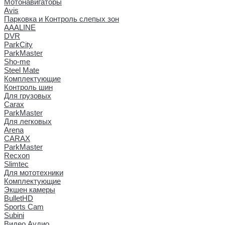
Мотонавигаторы
Avis
Парковка и Контроль слепых зон
AAALINE
DVR
ParkCity
ParkMaster
Sho-me
Steel Mate
Комплектующие
Контроль шин
Для грузовых
Carax
ParkMaster
Для легковых
Arena
CARAX
ParkMaster
Recxon
Slimtec
Для мототехники
Комплектующие
Экшен камеры
BulletHD
Sports Cam
Subini
Видео Аудио