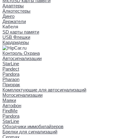
MicroSD карты памяти
Адаптеры
Алкотестеры
Динго
Держатели
Кабеля
SD карты памяти
USB Флешки
Кардридеры
Контроль Охрана
Автосигнализации
StarLine
Pandect
Pandora
Pharaon
Призрак
Комплектующие для автосигнализаций
Мотосигнализации
Маяки
Автофон
FindMe
Pandora
StarLine
Обходчики иммобилайзеров
Брелки для сигнализаций
Cenmax