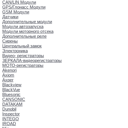
CAN/LIN Модули
GPS/Глонасс Модули
GSM Модули
Датчики
Дополнительные модули
Модули автозапуска
Модули моторного отсека
Дополнительные реле
Сирены
Центральный замок
Электроника
Видео- регистраторы
ЗЕРКАЛА-видеорегистраторы
МОТО-регистраторы
Akenori
Axiom
Axper
Blackview
BlackVue
Bluesonic
CANSONIC
DATAKAM
Dunobil
Inspector
INTEGO
IROAD