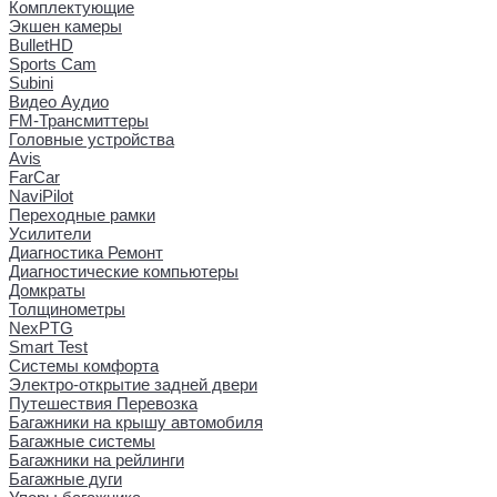
Комплектующие
Экшен камеры
BulletHD
Sports Cam
Subini
Видео Аудио
FM-Трансмиттеры
Головные устройства
Avis
FarCar
NaviPilot
Переходные рамки
Усилители
Диагностика Ремонт
Диагностические компьютеры
Домкраты
Толщинометры
NexPTG
Smart Test
Системы комфорта
Электро-открытие задней двери
Путешествия Перевозка
Багажники на крышу автомобиля
Багажные системы
Багажники на рейлинги
Багажные дуги