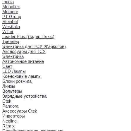
Imiola
Monoflex
Motodor
PT Group
Steinhof
Westfalia
Witter
Leader Plus (Лидер Плюс)
Трейлер
Электрика для ТСУ (Фаркопов)
Аксессуары для ТСУ
Электрика
Автономное питание
Свет
LED Лампы
Ксеноновые лампы
Блоки розжига
Линзы
Вольтеры
Зарядные устройства
Ctek
Pandora
Аксессуары Ctek
Инверторы
Neoline
Ritmix
Преобразователи напряжения