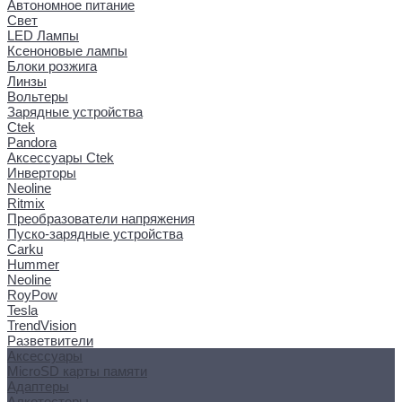
Автономное питание
Свет
LED Лампы
Ксеноновые лампы
Блоки розжига
Линзы
Вольтеры
Зарядные устройства
Ctek
Pandora
Аксессуары Ctek
Инверторы
Neoline
Ritmix
Преобразователи напряжения
Пуско-зарядные устройства
Carku
Hummer
Neoline
RoyPow
Tesla
TrendVision
Разветвители
Аксессуары
MicroSD карты памяти
Адаптеры
Алкотестеры