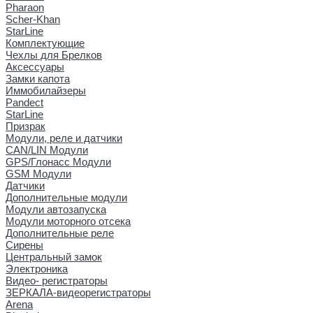
Pharaon
Scher-Khan
StarLine
Комплектующие
Чехлы для Брелков
Аксессуары
Замки капота
Иммобилайзеры
Pandect
StarLine
Призрак
Модули, реле и датчики
CAN/LIN Модули
GPS/Глонасс Модули
GSM Модули
Датчики
Дополнительные модули
Модули автозапуска
Модули моторного отсека
Дополнительные реле
Сирены
Центральный замок
Электроника
Видео- регистраторы
ЗЕРКАЛА-видеорегистраторы
Arena