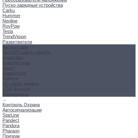
Пуско-зарядные устройства
Carku
Hummer
Neoline
RoyPow
Tesla
TrendVision
Разветвители
Аксессуары
MicroSD карты памяти
Адаптеры
Алкотестеры
Динго
Держатели
Кабеля
SD карты памяти
USB Флешки
Кардридеры
...
Контроль Охрана
Автосигнализации
StarLine
Pandect
Pandora
Pharaon
Призрак