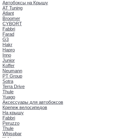
Автобоксы на Крышу
AT Tuning
Atlant
Broomer
CYBORT
Fabbri
Farad
G3
Hakr
Hapro
Inno
Junior
Koffer
Neumann
PT Group
Sotra
Terra Drive
Thule
Yuago
Аксессуары для автобоксов
Крепеж велосипедов
На крышу
Fabbri
Peruzzo
Thule
Whispbar