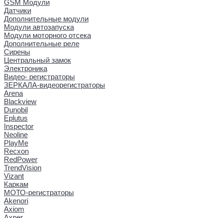
GSM Модули
Датчики
Дополнительные модули
Модули автозапуска
Модули моторного отсека
Дополнительные реле
Сирены
Центральный замок
Электроника
Видео- регистраторы
ЗЕРКАЛА-видеорегистраторы
Arena
Blackview
Dunobil
Eplutus
Inspector
Neoline
PlayMe
Recxon
RedPower
TrendVision
Vizant
Каркам
МОТО-регистраторы
Akenori
Axiom
Axper