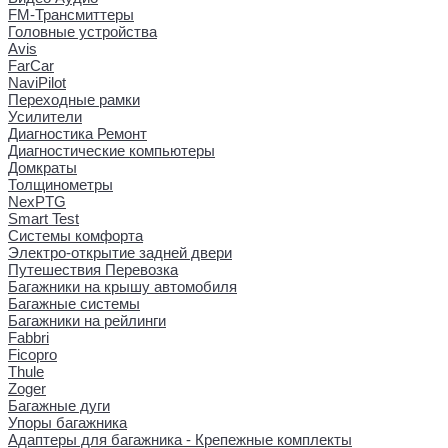
FM-Трансмиттеры
Головные устройства
Avis
FarCar
NaviPilot
Переходные рамки
Усилители
Диагностика Ремонт
Диагностические компьютеры
Домкраты
Толщинометры
NexPTG
Smart Test
Системы комфорта
Электро-открытие задней двери
Путешествия Перевозка
Багажники на крышу автомобиля
Багажные системы
Багажники на рейлинги
Fabbri
Ficopro
Thule
Zoger
Багажные дуги
Упоры багажника
Адаптеры для багажника - Крепежные комплекты