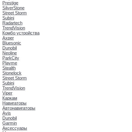
Prestige
SilverStone
Street Storm
Subini
Radartech
TrendVision
Комбо устройства
Axper
Bluesonic
Dunobil
Neoline
ParkCity
Playme
Stealth
Stonelock
Street Storm
Subini
TrendVision
Viper
Каркам
Навигаторы
Автонавигаторы
Avis
Dunobil
Garmin
Аксессуары