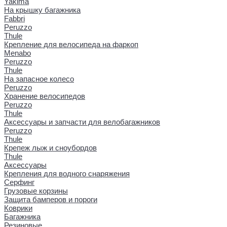
Yakima
На крышку багажника
Fabbri
Peruzzo
Thule
Крепление для велосипеда на фаркоп
Menabo
Peruzzo
Thule
На запасное колесо
Peruzzo
Хранение велосипедов
Peruzzo
Thule
Аксессуары и запчасти для велобагажников
Peruzzo
Thule
Крепеж лыж и сноубордов
Thule
Аксессуары
Крепления для водного снаряжения
Серфинг
Грузовые корзины
Защита бамперов и пороги
Коврики
Багажника
Резиновые