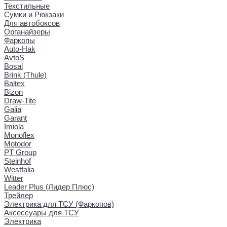
Текстильные
Сумки и Рюкзаки
Для автобоксов
Органайзеры
Фаркопы
Auto-Hak
AvtoS
Bosal
Brink (Thule)
Baltex
Bizon
Draw-Tite
Galia
Garant
Imiola
Monoflex
Motodor
PT Group
Steinhof
Westfalia
Witter
Leader Plus (Лидер Плюс)
Трейлер
Электрика для ТСУ (Фаркопов)
Аксессуары для ТСУ
Электрика