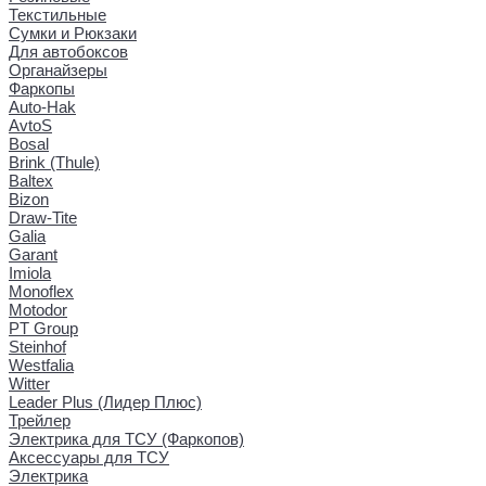
Текстильные
Сумки и Рюкзаки
Для автобоксов
Органайзеры
Фаркопы
Auto-Hak
AvtoS
Bosal
Brink (Thule)
Baltex
Bizon
Draw-Tite
Galia
Garant
Imiola
Monoflex
Motodor
PT Group
Steinhof
Westfalia
Witter
Leader Plus (Лидер Плюс)
Трейлер
Электрика для ТСУ (Фаркопов)
Аксессуары для ТСУ
Электрика