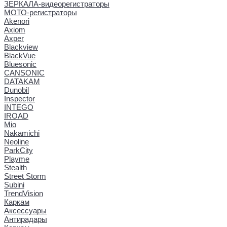
ЗЕРКАЛА-видеорегистраторы
МОТО-регистраторы
Akenori
Axiom
Axper
Blackview
BlackVue
Bluesonic
CANSONIC
DATAKAM
Dunobil
Inspector
INTEGO
IROAD
Mio
Nakamichi
Neoline
ParkCity
Playme
Stealth
Street Storm
Subini
TrendVision
Каркам
Аксессуары
Антирадары