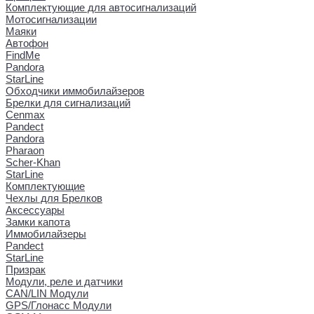
Комплектующие для автосигнализаций
Мотосигнализации
Маяки
Автофон
FindMe
Pandora
StarLine
Обходчики иммобилайзеров
Брелки для сигнализаций
Cenmax
Pandect
Pandora
Pharaon
Scher-Khan
StarLine
Комплектующие
Чехлы для Брелков
Аксессуары
Замки капота
Иммобилайзеры
Pandect
StarLine
Призрак
Модули, реле и датчики
CAN/LIN Модули
GPS/Глонасс Модули