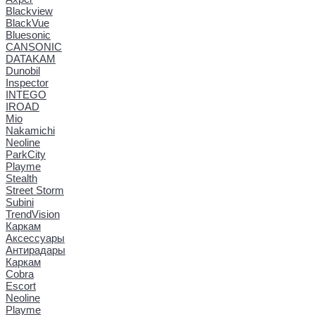
Blackview
BlackVue
Bluesonic
CANSONIC
DATAKAM
Dunobil
Inspector
INTEGO
IROAD
Mio
Nakamichi
Neoline
ParkCity
Playme
Stealth
Street Storm
Subini
TrendVision
Каркам
Аксессуары
Антирадары
Каркам
Cobra
Escort
Neoline
Playme