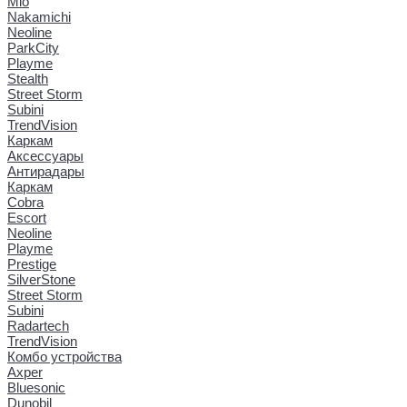
Mio
Nakamichi
Neoline
ParkCity
Playme
Stealth
Street Storm
Subini
TrendVision
Каркам
Аксессуары
Антирадары
Каркам
Cobra
Escort
Neoline
Playme
Prestige
SilverStone
Street Storm
Subini
Radartech
TrendVision
Комбо устройства
Axper
Bluesonic
Dunobil