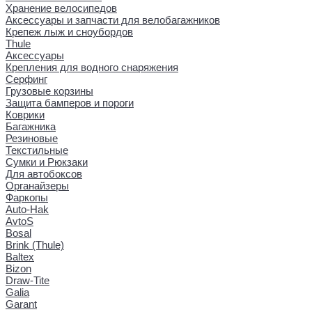
Хранение велосипедов
Аксессуары и запчасти для велобагажников
Крепеж лыж и сноубордов
Thule
Аксессуары
Крепления для водного снаряжения
Серфинг
Грузовые корзины
Защита бамперов и пороги
Коврики
Багажника
Резиновые
Текстильные
Сумки и Рюкзаки
Для автобоксов
Органайзеры
Фаркопы
Auto-Hak
AvtoS
Bosal
Brink (Thule)
Baltex
Bizon
Draw-Tite
Galia
Garant