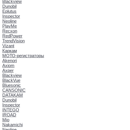
Blackview
Dunobil
Eplutus
Inspector
Neoline
PlayMe
Recxon
RedPower
TrendVision
Vizant
Каркам
МОТО-регистраторы
Akenori
Axiom
Axper
Blackview
BlackVue
Bluesonic
CANSONIC
DATAKAM
Dunobil
Inspector
INTEGO
IROAD
Mio
Nakamichi
Neoline