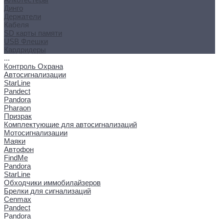
Динго
Держатели
Кабеля
SD карты памяти
USB Флешки
Кардридеры
...
Контроль Охрана
Автосигнализации
StarLine
Pandect
Pandora
Pharaon
Призрак
Комплектующие для автосигнализаций
Мотосигнализации
Маяки
Автофон
FindMe
Pandora
StarLine
Обходчики иммобилайзеров
Брелки для сигнализаций
Cenmax
Pandect
Pandora