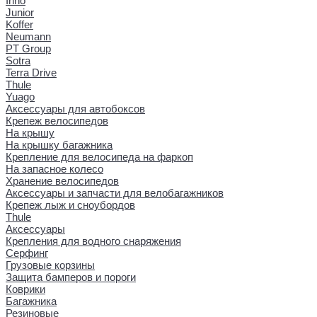
Inno
Junior
Koffer
Neumann
PT Group
Sotra
Terra Drive
Thule
Yuago
Аксессуары для автобоксов
Крепеж велосипедов
На крышу
На крышку багажника
Крепление для велосипеда на фаркоп
На запасное колесо
Хранение велосипедов
Аксессуары и запчасти для велобагажников
Крепеж лыж и сноубордов
Thule
Аксессуары
Крепления для водного снаряжения
Серфинг
Грузовые корзины
Защита бамперов и пороги
Коврики
Багажника
Резиновые