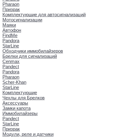
Pharaon
Призрак
Комплектующие для автосигнализаций
Мотосигнализации
Маяки
Автофон
FindMe
Pandora
StarLine
Обходчики иммобилайзеров
Брелки для сигнализаций
Cenmax
Pandect
Pandora
Pharaon
Scher-Khan
StarLine
Комплектующие
Чехлы для Брелков
Аксессуары
Замки капота
Иммобилайзеры
Pandect
StarLine
Призрак
Модули, реле и датчики