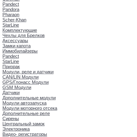
Pandect
Pandora
Pharaon
Scher-Khan
StarLine
Комплектующие
Чехлы для Брелков
Аксессуары
Замки капота
Иммобилайзеры
Pandect
StarLine
Призрак
Модули, реле и датчики
CAN/LIN Модули
GPS/Глонасс Модули
GSM Модули
Датчики
Дополнительные модули
Модули автозапуска
Модули моторного отсека
Дополнительные реле
Сирены
Центральный замок
Электроника
Видео- регистраторы