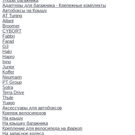
Упоры багажника
Адаптеры для багажника - Крепежные комплекты
Автобоксы на Крышу
AT Tuning
Atlant
Broomer
CYBORT
Fabbri
Farad
G3
Hakr
Hapro
Inno
Junior
Koffer
Neumann
PT Group
Sotra
Terra Drive
Thule
Yuago
Аксессуары для автобоксов
Крепеж велосипедов
На крышу
На крышку багажника
Крепление для велосипеда на фаркоп
На запасное колесо