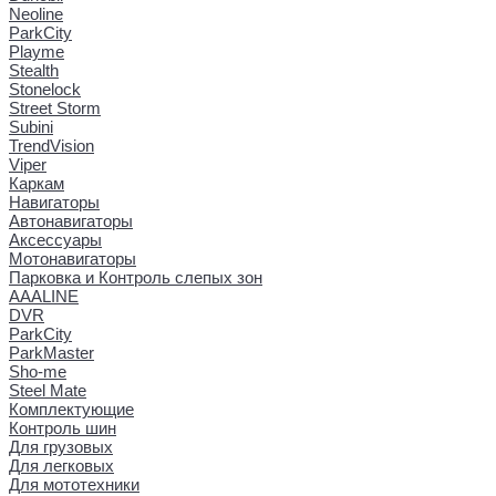
Neoline
ParkCity
Playme
Stealth
Stonelock
Street Storm
Subini
TrendVision
Viper
Каркам
Навигаторы
Автонавигаторы
Аксессуары
Мотонавигаторы
Парковка и Контроль слепых зон
AAALINE
DVR
ParkCity
ParkMaster
Sho-me
Steel Mate
Комплектующие
Контроль шин
Для грузовых
Для легковых
Для мототехники