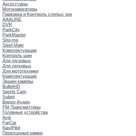
Аксессуары
Мотонавигаторы
Парковка и Контроль слепых зон
AAALINE
DVR
ParkCity
ParkMaster
Sho-me
Steel Mate
Комплектующие
Контроль шин
Для грузовых
Для легковых
Для мототехники
Комплектующие
Экшен камеры
BulletHD
Sports Cam
Subini
Видео Аудио
FM-Трансмиттеры
Головные устройства
Avis
FarCar
NaviPilot
Переходные рамки