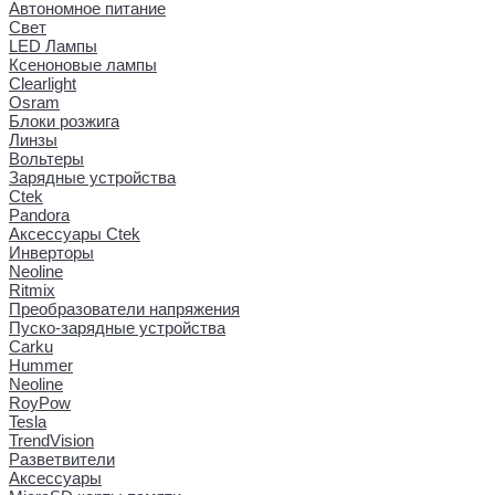
Автономное питание
Свет
LED Лампы
Ксеноновые лампы
Clearlight
Osram
Блоки розжига
Линзы
Вольтеры
Зарядные устройства
Ctek
Pandora
Аксессуары Ctek
Инверторы
Neoline
Ritmix
Преобразователи напряжения
Пуско-зарядные устройства
Carku
Hummer
Neoline
RoyPow
Tesla
TrendVision
Разветвители
Аксессуары