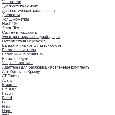
Усилители
Диагностика Ремонт
Диагностические компьютеры
Домкраты
Толщинометры
NexPTG
Smart Test
Системы комфорта
Электро-открытие задней двери
Путешествия Перевозка
Багажники на крышу автомобиля
Багажные системы
Багажники на рейлинги
Багажные дуги
Упоры багажника
Адаптеры для багажника - Крепежные комплекты
Автобоксы на Крышу
AT Tuning
Atlant
Broomer
CYBORT
Fabbri
Farad
G3
Hakr
Hapro