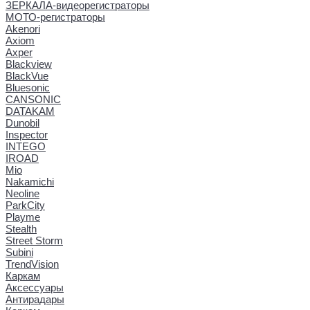
ЗЕРКАЛА-видеорегистраторы
МОТО-регистраторы
Akenori
Axiom
Axper
Blackview
BlackVue
Bluesonic
CANSONIC
DATAKAM
Dunobil
Inspector
INTEGO
IROAD
Mio
Nakamichi
Neoline
ParkCity
Playme
Stealth
Street Storm
Subini
TrendVision
Каркам
Аксессуары
Антирадары