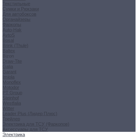
Текстильные
Сумки и Рюкзаки
Для автобоксов
Органайзеры
Фаркопы
Auto-Hak
AvtoS
Bosal
Brink (Thule)
Baltex
Bizon
Draw-Tite
Galia
Garant
Imiola
Monoflex
Motodor
PT Group
Steinhof
Westfalia
Witter
Leader Plus (Лидер Плюс)
Трейлер
Электрика для ТСУ (Фаркопов)
Аксессуары для ТСУ
Электрика