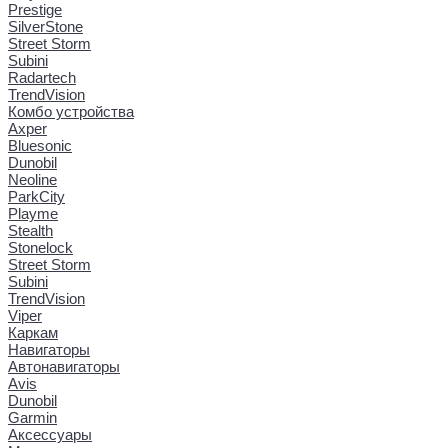
Prestige
SilverStone
Street Storm
Subini
Radartech
TrendVision
Комбо устройства
Axper
Bluesonic
Dunobil
Neoline
ParkCity
Playme
Stealth
Stonelock
Street Storm
Subini
TrendVision
Viper
Каркам
Навигаторы
Автонавигаторы
Avis
Dunobil
Garmin
Аксессуары