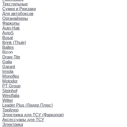
Текстильные
Сумки и Рюкзаки
Для автобоксов
Органайзеры
Фаркопы
Auto-Hak
AvtoS
Bosal
Brink (Thule)
Baltex
Bizon
Draw-Tite
Galia
Garant
Imiola
Monoflex
Motodor
PT Group
Steinhof
Westfalia
Witter
Leader Plus (Лидер Плюс)
Трейлер
Электрика для ТСУ (Фаркопов)
Аксессуары для ТСУ
Электрика