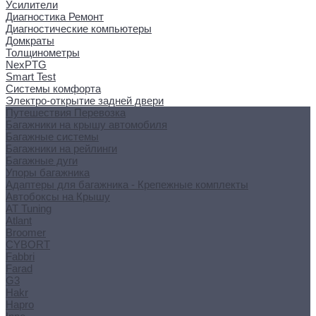
Усилители
Диагностика Ремонт
Диагностические компьютеры
Домкраты
Толщинометры
NexPTG
Smart Test
Системы комфорта
Электро-открытие задней двери
Путешествия Перевозка
Багажники на крышу автомобиля
Багажные системы
Багажники на рейлинги
Багажные дуги
Упоры багажника
Адаптеры для багажника - Крепежные комплекты
Автобоксы на Крышу
AT Tuning
Atlant
Broomer
CYBORT
Fabbri
Farad
G3
Hakr
Hapro