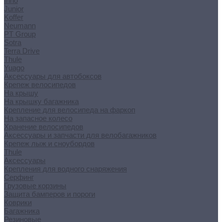
Inno
Junior
Koffer
Neumann
PT Group
Sotra
Terra Drive
Thule
Yuago
Аксессуары для автобоксов
Крепеж велосипедов
На крышу
На крышку багажника
Крепление для велосипеда на фаркоп
На запасное колесо
Хранение велосипедов
Аксессуары и запчасти для велобагажников
Крепеж лыж и сноубордов
Thule
Аксессуары
Крепления для водного снаряжения
Серфинг
Грузовые корзины
Защита бамперов и пороги
Коврики
Багажника
Резиновые