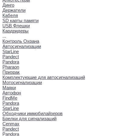
Динго
Держатели
Кабеля
SD карты памяти
USB Флешки
Кардридеры
...
Контроль Охрана
Автосигнализации
StarLine
Pandect
Pandora
Pharaon
Призрак
Комплектующие для автосигнализаций
Мотосигнализации
Маяки
Автофон
FindMe
Pandora
StarLine
Обходчики иммобилайзеров
Брелки для сигнализаций
Cenmax
Pandect
Pandora