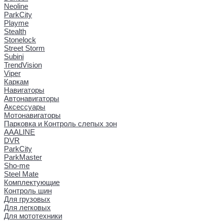
Neoline
ParkCity
Playme
Stealth
Stonelock
Street Storm
Subini
TrendVision
Viper
Каркам
Навигаторы
Автонавигаторы
Аксессуары
Мотонавигаторы
Парковка и Контроль слепых зон
AAALINE
DVR
ParkCity
ParkMaster
Sho-me
Steel Mate
Комплектующие
Контроль шин
Для грузовых
Для легковых
Для мототехники