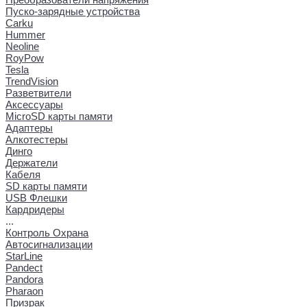
Пуско-зарядные устройства
Carku
Hummer
Neoline
RoyPow
Tesla
TrendVision
Разветвители
Аксессуары
MicroSD карты памяти
Адаптеры
Алкотестеры
Динго
Держатели
Кабеля
SD карты памяти
USB Флешки
Кардридеры
...
Контроль Охрана
Автосигнализации
StarLine
Pandect
Pandora
Pharaon
Призрак