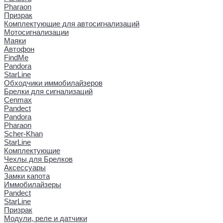
Pharaon
Призрак
Комплектующие для автосигнализаций
Мотосигнализации
Маяки
Автофон
FindMe
Pandora
StarLine
Обходчики иммобилайзеров
Брелки для сигнализаций
Cenmax
Pandect
Pandora
Pharaon
Scher-Khan
StarLine
Комплектующие
Чехлы для Брелков
Аксессуары
Замки капота
Иммобилайзеры
Pandect
StarLine
Призрак
Модули, реле и датчики