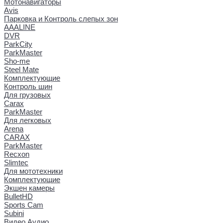
Мотонавигаторы
Avis
Парковка и Контроль слепых зон
AAALINE
DVR
ParkCity
ParkMaster
Sho-me
Steel Mate
Комплектующие
Контроль шин
Для грузовых
Carax
ParkMaster
Для легковых
Arena
CARAX
ParkMaster
Recxon
Slimtec
Для мототехники
Комплектующие
Экшен камеры
BulletHD
Sports Cam
Subini
Видео Аудио