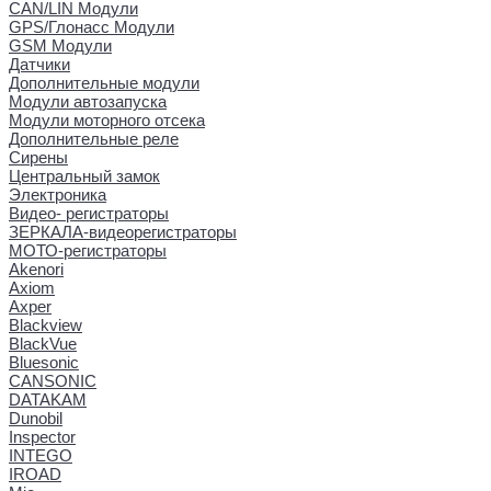
CAN/LIN Модули
GPS/Глонасс Модули
GSM Модули
Датчики
Дополнительные модули
Модули автозапуска
Модули моторного отсека
Дополнительные реле
Сирены
Центральный замок
Электроника
Видео- регистраторы
ЗЕРКАЛА-видеорегистраторы
МОТО-регистраторы
Akenori
Axiom
Axper
Blackview
BlackVue
Bluesonic
CANSONIC
DATAKAM
Dunobil
Inspector
INTEGO
IROAD