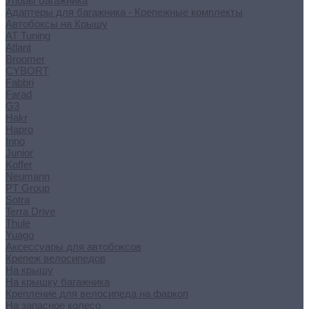
Упоры багажника
Адаптеры для багажника - Крепежные комплекты
Автобоксы на Крышу
AT Tuning
Atlant
Broomer
CYBORT
Fabbri
Farad
G3
Hakr
Hapro
Inno
Junior
Koffer
Neumann
PT Group
Sotra
Terra Drive
Thule
Yuago
Аксессуары для автобоксов
Крепеж велосипедов
На крышу
На крышку багажника
Крепление для велосипеда на фаркоп
На запасное колесо