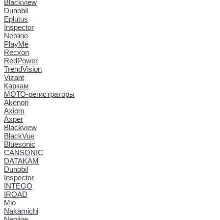
Blackview
Dunobil
Eplutus
Inspector
Neoline
PlayMe
Recxon
RedPower
TrendVision
Vizant
Каркам
МОТО-регистраторы
Akenori
Axiom
Axper
Blackview
BlackVue
Bluesonic
CANSONIC
DATAKAM
Dunobil
Inspector
INTEGO
IROAD
Mio
Nakamichi
Neoline