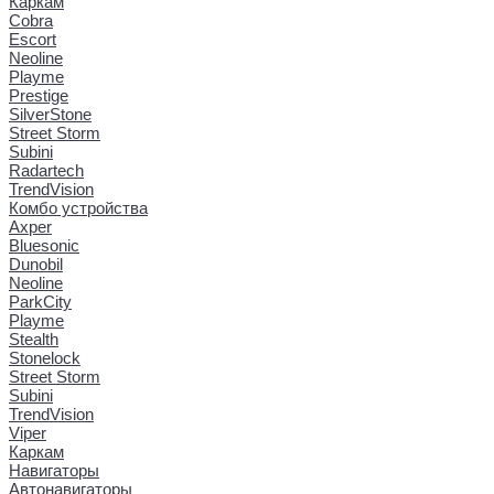
Каркам
Cobra
Escort
Neoline
Playme
Prestige
SilverStone
Street Storm
Subini
Radartech
TrendVision
Комбо устройства
Axper
Bluesonic
Dunobil
Neoline
ParkCity
Playme
Stealth
Stonelock
Street Storm
Subini
TrendVision
Viper
Каркам
Навигаторы
Автонавигаторы