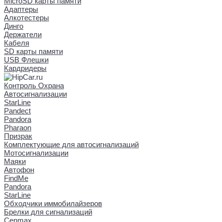
MicroSD карты памяти
Адаптеры
Алкотестеры
Динго
Держатели
Кабеля
SD карты памяти
USB Флешки
Кардридеры
Контроль Охрана
Автосигнализации
StarLine
Pandect
Pandora
Pharaon
Призрак
Комплектующие для автосигнализаций
Мотосигнализации
Маяки
Автофон
FindMe
Pandora
StarLine
Обходчики иммобилайзеров
Брелки для сигнализаций
Cenmax