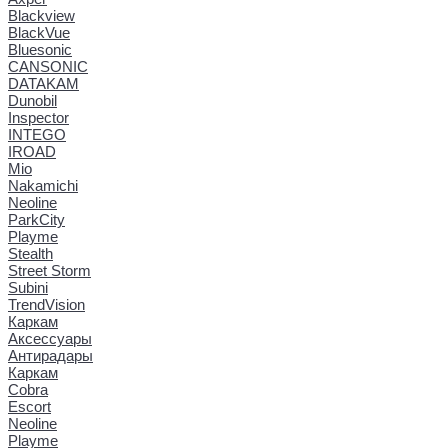
Blackview
BlackVue
Bluesonic
CANSONIC
DATAKAM
Dunobil
Inspector
INTEGO
IROAD
Mio
Nakamichi
Neoline
ParkCity
Playme
Stealth
Street Storm
Subini
TrendVision
Каркам
Аксессуары
Антирадары
Каркам
Cobra
Escort
Neoline
Playme