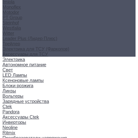
Imiola
Monoflex
Motodor
PT Group
Steinhof
Westfalia
Witter
Leader Plus (Лидер Плюс)
Трейлер
Электрика для ТСУ (Фаркопов)
Аксессуары для ТСУ
Электрика
Автономное питание
Свет
LED Лампы
Ксеноновые лампы
Блоки розжига
Линзы
Вольтеры
Зарядные устройства
Ctek
Pandora
Аксессуары Ctek
Инверторы
Neoline
Ritmix
Преобразователи напряжения