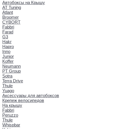
Автобоксы на Крышу
AT Tuning
Atlant
Broomer
CYBORT
Fabbri
Farad
G3
Hakr
Hapro
Inno
Junior
Koffer
Neumann
PT Group
Sotra
Terra Drive
Thule
Yuago
Аксессуары для автобоксов
Крепеж велосипедов
На крышу
Fabbri
Peruzzo
Thule
Whispbar