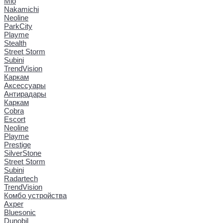
Mio
Nakamichi
Neoline
ParkCity
Playme
Stealth
Street Storm
Subini
TrendVision
Каркам
Аксессуары
Антирадары
Каркам
Cobra
Escort
Neoline
Playme
Prestige
SilverStone
Street Storm
Subini
Radartech
TrendVision
Комбо устройства
Axper
Bluesonic
Dunobil