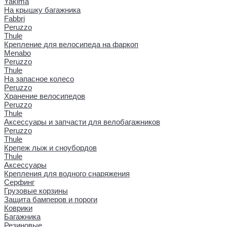
Yakima
На крышку багажника
Fabbri
Peruzzo
Thule
Крепление для велосипеда на фаркоп
Menabo
Peruzzo
Thule
На запасное колесо
Peruzzo
Хранение велосипедов
Peruzzo
Thule
Аксессуары и запчасти для велобагажников
Peruzzo
Thule
Крепеж лыж и сноубордов
Thule
Аксессуары
Крепления для водного снаряжения
Серфинг
Грузовые корзины
Защита бамперов и пороги
Коврики
Багажника
Резиновые