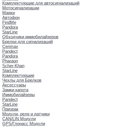
Комплектующие для автосигнализаций
Мотосигнализации
Маяки
Автофон
FindMe
Pandora
StarLine
Обходчики иммобилайзеров
Брелки для сигнализаций
Cenmax
Pandect
Pandora
Pharaon
Scher-Khan
StarLine
Комплектующие
Чехлы для Брелков
Аксессуары
Замки капота
Иммобилайзеры
Pandect
StarLine
Призрак
Модули, реле и датчики
CAN/LIN Модули
GPS/Глонасс Модули