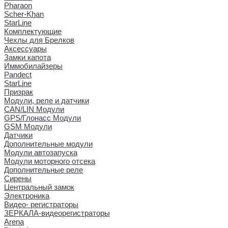
Pharaon
Scher-Khan
StarLine
Комплектующие
Чехлы для Брелков
Аксессуары
Замки капота
Иммобилайзеры
Pandect
StarLine
Призрак
Модули, реле и датчики
CAN/LIN Модули
GPS/Глонасс Модули
GSM Модули
Датчики
Дополнительные модули
Модули автозапуска
Модули моторного отсека
Дополнительные реле
Сирены
Центральный замок
Электроника
Видео- регистраторы
ЗЕРКАЛА-видеорегистраторы
Arena