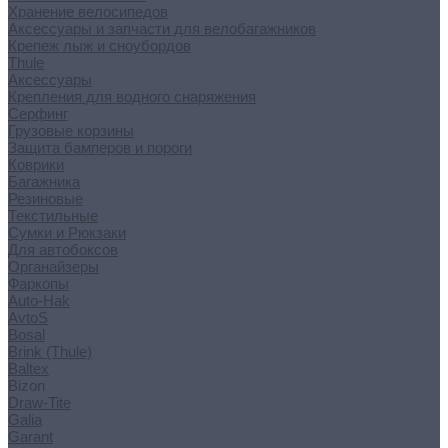
Хранение велосипедов
Аксессуары и запчасти для велобагажников
Крепеж лыж и сноубордов
Thule
Аксессуары
Крепления для водного снаряжения
Серфинг
Грузовые корзины
Защита бамперов и пороги
Коврики
Багажника
Резиновые
Текстильные
Сумки и Рюкзаки
Для автобоксов
Органайзеры
Фаркопы
Auto-Hak
AvtoS
Bosal
Brink (Thule)
Baltex
Bizon
Draw-Tite
Galia
Garant