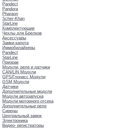
Pandect
Pandora
Pharaon
Scher-Khan
StarLine
Комплектующие
Чехлы для Брелков
Аксессуары
Замки капота
Иммобилайзеры
Pandect
StarLine
Призрак
Модули, реле и датчики
CAN/LIN Модули
GPS/Глонасс Модули
GSM Модули
Датчики
Дополнительные модули
Модули автозапуска
Модули моторного отсека
Дополнительные реле
Сирены
Центральный замок
Электроника
Видео- регистраторы