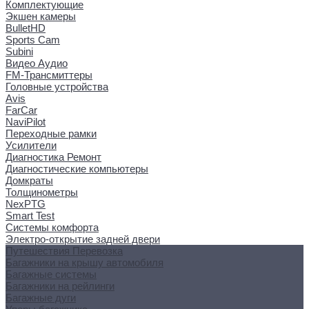
Комплектующие
Экшен камеры
BulletHD
Sports Cam
Subini
Видео Аудио
FM-Трансмиттеры
Головные устройства
Avis
FarCar
NaviPilot
Переходные рамки
Усилители
Диагностика Ремонт
Диагностические компьютеры
Домкраты
Толщинометры
NexPTG
Smart Test
Системы комфорта
Электро-открытие задней двери
Путешествия Перевозка
Багажники на крышу автомобиля
Багажные системы
Багажники на рейлинги
Багажные дуги