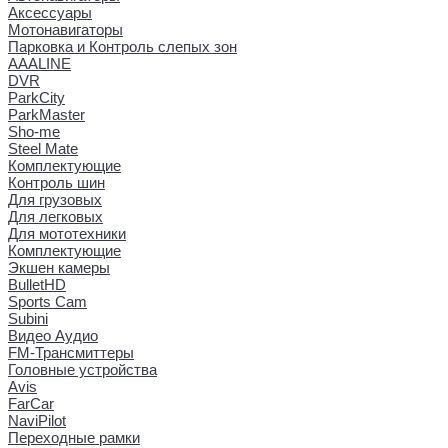
Аксессуары
Мотонавигаторы
Парковка и Контроль слепых зон
AAALINE
DVR
ParkCity
ParkMaster
Sho-me
Steel Mate
Комплектующие
Контроль шин
Для грузовых
Для легковых
Для мототехники
Комплектующие
Экшен камеры
BulletHD
Sports Cam
Subini
Видео Аудио
FM-Трансмиттеры
Головные устройства
Avis
FarCar
NaviPilot
Переходные рамки