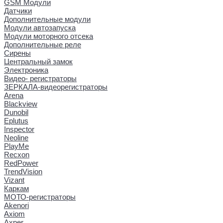
GSM Модули
Датчики
Дополнительные модули
Модули автозапуска
Модули моторного отсека
Дополнительные реле
Сирены
Центральный замок
Электроника
Видео- регистраторы
ЗЕРКАЛА-видеорегистраторы
Arena
Blackview
Dunobil
Eplutus
Inspector
Neoline
PlayMe
Recxon
RedPower
TrendVision
Vizant
Каркам
МОТО-регистраторы
Akenori
Axiom
Axper