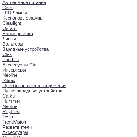
Автономное питание
Свет
LED Лампы
Ксеноновые лампы
Clearlight
Osram
Блоки розжига
Линзы
Вольтеры
Зарядные устройства
Ctek
Pandora
Аксессуары Ctek
Инверторы
Neoline
Ritmix
Преобразователи напряжения
Пуско-зарядные устройства
Carku
Hummer
Neoline
RoyPow
Tesla
TrendVision
Разветвители
Аксессуары