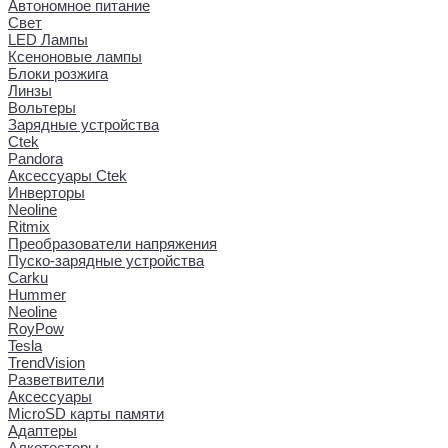
Автономное питание
Свет
LED Лампы
Ксеноновые лампы
Блоки розжига
Линзы
Вольтеры
Зарядные устройства
Ctek
Pandora
Аксессуары Ctek
Инверторы
Neoline
Ritmix
Преобразователи напряжения
Пуско-зарядные устройства
Carku
Hummer
Neoline
RoyPow
Tesla
TrendVision
Разветвители
Аксессуары
MicroSD карты памяти
Адаптеры
Алкотестеры