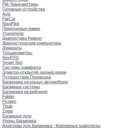
FM-Трансмиттеры
Головные устройства
Avis
FarCar
NaviPilot
Переходные рамки
Усилители
Диагностика Ремонт
Диагностические компьютеры
Домкраты
Толщинометры
NexPTG
Smart Test
Системы комфорта
Электро-открытие задней двери
Путешествия Перевозка
Багажники на крышу автомобиля
Багажные системы
Багажники на рейлинги
Fabbri
Ficopro
Thule
Zoger
Багажные дуги
Упоры багажника
Адаптеры для багажника - Крепежные комплекты