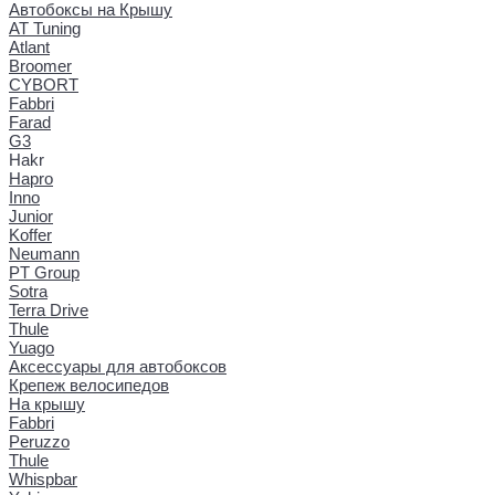
Автобоксы на Крышу
AT Tuning
Atlant
Broomer
CYBORT
Fabbri
Farad
G3
Hakr
Hapro
Inno
Junior
Koffer
Neumann
PT Group
Sotra
Terra Drive
Thule
Yuago
Аксессуары для автобоксов
Крепеж велосипедов
На крышу
Fabbri
Peruzzo
Thule
Whispbar