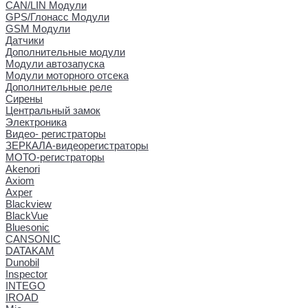
CAN/LIN Модули
GPS/Глонасс Модули
GSM Модули
Датчики
Дополнительные модули
Модули автозапуска
Модули моторного отсека
Дополнительные реле
Сирены
Центральный замок
Электроника
Видео- регистраторы
ЗЕРКАЛА-видеорегистраторы
МОТО-регистраторы
Akenori
Axiom
Axper
Blackview
BlackVue
Bluesonic
CANSONIC
DATAKAM
Dunobil
Inspector
INTEGO
IROAD