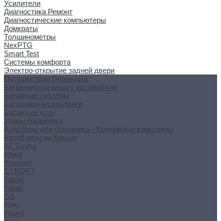
Усилители
Диагностика Ремонт
Диагностические компьютеры
Домкраты
Толщинометры
NexPTG
Smart Test
Системы комфорта
Электро-открытие задней двери
Путешествия Перевозка
Багажники на крышу автомобиля
Багажные системы
Багажники на рейлинги
Багажные дуги
Упоры багажника
Адаптеры для багажника - Крепежные комплекты
Автобоксы на Крышу
AT Tuning
Atlant
Broomer
CYBORT
Fabbri
Farad
G3
Hakr
Hapro