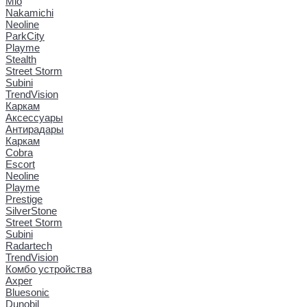
Mio
Nakamichi
Neoline
ParkCity
Playme
Stealth
Street Storm
Subini
TrendVision
Каркам
Аксессуары
Антирадары
Каркам
Cobra
Escort
Neoline
Playme
Prestige
SilverStone
Street Storm
Subini
Radartech
TrendVision
Комбо устройства
Axper
Bluesonic
Dunobil