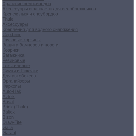
Хранение велосипедов
Аксессуары и запчасти для велобагажников
Крепеж лыж и сноубордов
Thule
Аксессуары
Крепления для водного снаряжения
Серфинг
Грузовые корзины
Защита бамперов и пороги
Коврики
Багажника
Резиновые
Текстильные
Сумки и Рюкзаки
Для автобоксов
Органайзеры
Фаркопы
Auto-Hak
AvtoS
Bosal
Brink (Thule)
Baltex
Bizon
Draw-Tite
Galia
Garant