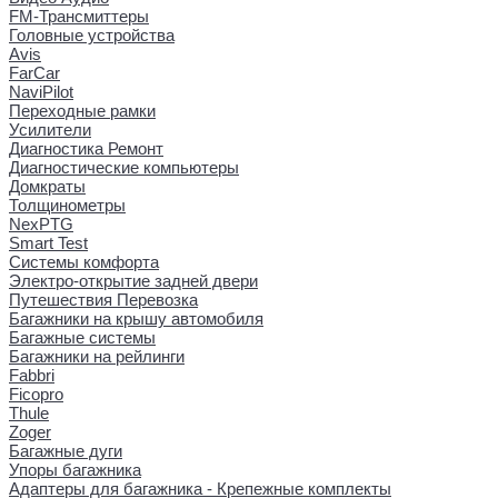
FM-Трансмиттеры
Головные устройства
Avis
FarCar
NaviPilot
Переходные рамки
Усилители
Диагностика Ремонт
Диагностические компьютеры
Домкраты
Толщинометры
NexPTG
Smart Test
Системы комфорта
Электро-открытие задней двери
Путешествия Перевозка
Багажники на крышу автомобиля
Багажные системы
Багажники на рейлинги
Fabbri
Ficopro
Thule
Zoger
Багажные дуги
Упоры багажника
Адаптеры для багажника - Крепежные комплекты