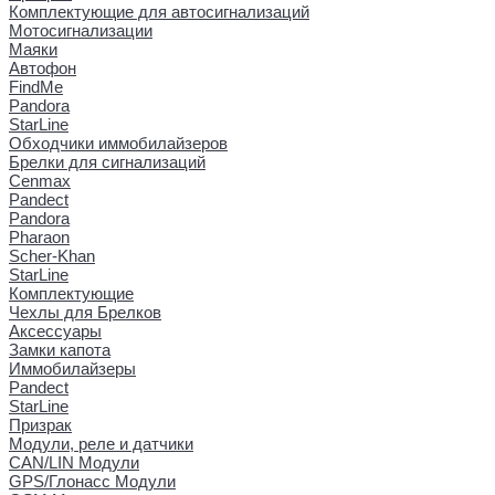
Комплектующие для автосигнализаций
Мотосигнализации
Маяки
Автофон
FindMe
Pandora
StarLine
Обходчики иммобилайзеров
Брелки для сигнализаций
Cenmax
Pandect
Pandora
Pharaon
Scher-Khan
StarLine
Комплектующие
Чехлы для Брелков
Аксессуары
Замки капота
Иммобилайзеры
Pandect
StarLine
Призрак
Модули, реле и датчики
CAN/LIN Модули
GPS/Глонасс Модули