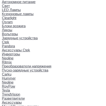
Автономное питание
Свет
LED Лампы
Ксеноновые лампы
Clearlight
Osram
Блоки розжига
Линзы
Вольтеры
Зарядные устройства
Ctek
Pandora
Аксессуары Ctek
Инверторы
Neoline
Ritmix
Преобразователи напряжения
Пуско-зарядные устройства
Carku
Hummer
Neoline
RoyPow
Tesla
TrendVision
Разветвители
Аксессуары