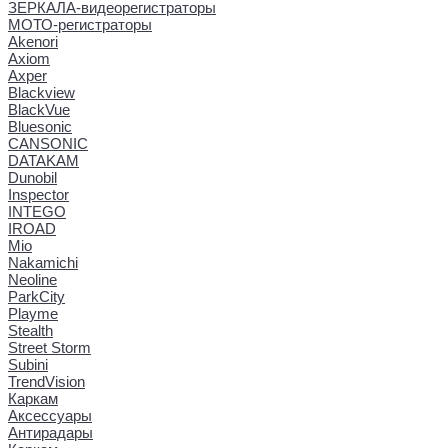
ЗЕРКАЛА-видеорегистраторы
МОТО-регистраторы
Akenori
Axiom
Axper
Blackview
BlackVue
Bluesonic
CANSONIC
DATAKAM
Dunobil
Inspector
INTEGO
IROAD
Mio
Nakamichi
Neoline
ParkCity
Playme
Stealth
Street Storm
Subini
TrendVision
Каркам
Аксессуары
Антирадары