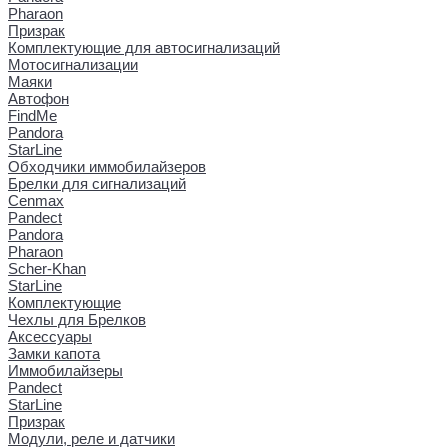
Pharaon
Призрак
Комплектующие для автосигнализаций
Мотосигнализации
Маяки
Автофон
FindMe
Pandora
StarLine
Обходчики иммобилайзеров
Брелки для сигнализаций
Cenmax
Pandect
Pandora
Pharaon
Scher-Khan
StarLine
Комплектующие
Чехлы для Брелков
Аксессуары
Замки капота
Иммобилайзеры
Pandect
StarLine
Призрак
Модули, реле и датчики