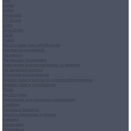
Inno
Junior
Koffer
Neumann
PT Group
Sotra
Terra Drive
Thule
Yuago
Аксессуары для автобоксов
Крепеж велосипедов
На крышу
На крышку багажника
Крепление для велосипеда на фаркоп
На запасное колесо
Хранение велосипедов
Аксессуары и запчасти для велобагажников
Крепеж лыж и сноубордов
Thule
Аксессуары
Крепления для водного снаряжения
Серфинг
Грузовые корзины
Защита бамперов и пороги
Коврики
Багажника
Резиновые