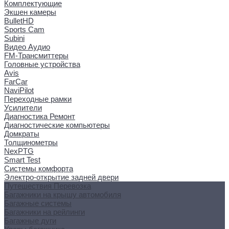
Комплектующие
Экшен камеры
BulletHD
Sports Cam
Subini
Видео Аудио
FM-Трансмиттеры
Головные устройства
Avis
FarCar
NaviPilot
Переходные рамки
Усилители
Диагностика Ремонт
Диагностические компьютеры
Домкраты
Толщинометры
NexPTG
Smart Test
Системы комфорта
Электро-открытие задней двери
Путешествия Перевозка
Багажники на крышу автомобиля
Багажные системы
Багажники на рейлинги
Багажные дуги