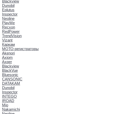
Blackview
Dunobil
Eplutus
Inspector
Neoline
PlayMe
Recxon
RedPower
TrendVision
Vizant
Каркам
МОТО-регистраторы
Akenori
Axiom
Axper
Blackview
BlackVue
Bluesonic
CANSONIC
DATAKAM
Dunobil
Inspector
INTEGO
IROAD
Mio
Nakamichi
Neoline