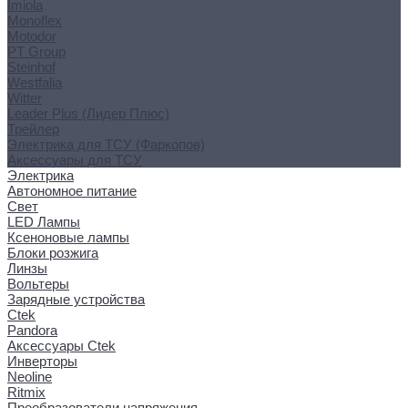
Imiola
Monoflex
Motodor
PT Group
Steinhof
Westfalia
Witter
Leader Plus (Лидер Плюс)
Трейлер
Электрика для ТСУ (Фаркопов)
Аксессуары для ТСУ
Электрика
Автономное питание
Свет
LED Лампы
Ксеноновые лампы
Блоки розжига
Линзы
Вольтеры
Зарядные устройства
Ctek
Pandora
Аксессуары Ctek
Инверторы
Neoline
Ritmix
Преобразователи напряжения