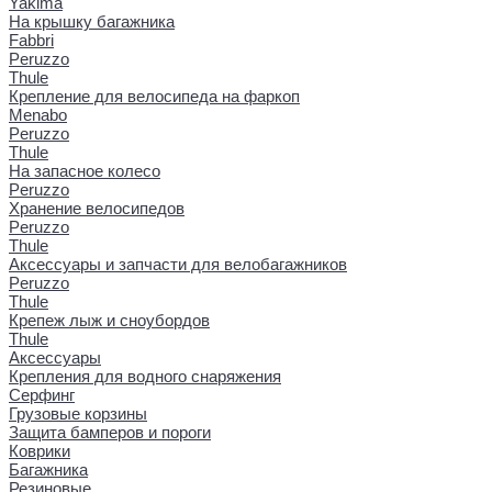
Yakima
На крышку багажника
Fabbri
Peruzzo
Thule
Крепление для велосипеда на фаркоп
Menabo
Peruzzo
Thule
На запасное колесо
Peruzzo
Хранение велосипедов
Peruzzo
Thule
Аксессуары и запчасти для велобагажников
Peruzzo
Thule
Крепеж лыж и сноубордов
Thule
Аксессуары
Крепления для водного снаряжения
Серфинг
Грузовые корзины
Защита бамперов и пороги
Коврики
Багажника
Резиновые