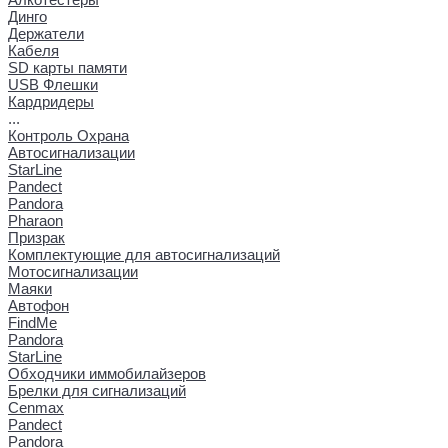
Динго
Держатели
Кабеля
SD карты памяти
USB Флешки
Кардридеры
...
Контроль Охрана
Автосигнализации
StarLine
Pandect
Pandora
Pharaon
Призрак
Комплектующие для автосигнализаций
Мотосигнализации
Маяки
Автофон
FindMe
Pandora
StarLine
Обходчики иммобилайзеров
Брелки для сигнализаций
Cenmax
Pandect
Pandora