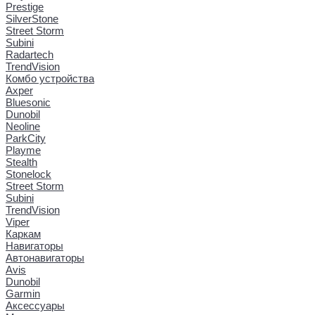
Prestige
SilverStone
Street Storm
Subini
Radartech
TrendVision
Комбо устройства
Axper
Bluesonic
Dunobil
Neoline
ParkCity
Playme
Stealth
Stonelock
Street Storm
Subini
TrendVision
Viper
Каркам
Навигаторы
Автонавигаторы
Avis
Dunobil
Garmin
Аксессуары