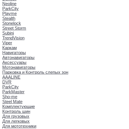
Neoline
ParkCity
Playme
Stealth
Stonelock
Street Storm
Subini
TrendVision
Viper
Каркам
Навигаторы
Автонавигаторы
Аксессуары
Мотонавигаторы
Парковка и Контроль слепых зон
AAALINE
DVR
ParkCity
ParkMaster
Sho-me
Steel Mate
Комплектующие
Контроль шин
Для грузовых
Для легковых
Для мототехники