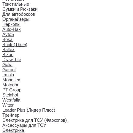
Текстильные
Сумки и Рюкзаки
Для автобоксов
Органайзеры
Фаркопы
Auto-Hak
AvtoS
Bosal
Brink (Thule)
Baltex
Bizon
Draw-Tite
Galia
Garant
Imiola
Monoflex
Motodor
PT Group
Steinhof
Westfalia
Witter
Leader Plus (Лидер Плюс)
Трейлер
Электрика для ТСУ (Фаркопов)
Аксессуары для ТСУ
Электрика