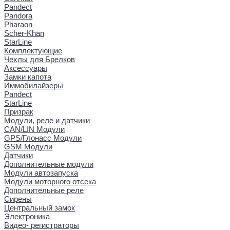
Pandect
Pandora
Pharaon
Scher-Khan
StarLine
Комплектующие
Чехлы для Брелков
Аксессуары
Замки капота
Иммобилайзеры
Pandect
StarLine
Призрак
Модули, реле и датчики
CAN/LIN Модули
GPS/Глонасс Модули
GSM Модули
Датчики
Дополнительные модули
Модули автозапуска
Модули моторного отсека
Дополнительные реле
Сирены
Центральный замок
Электроника
Видео- регистраторы