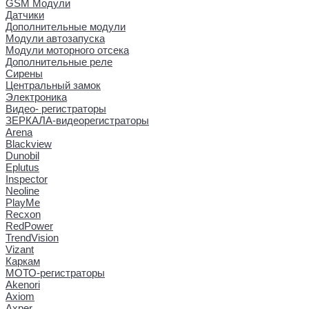
GSM Модули
Датчики
Дополнительные модули
Модули автозапуска
Модули моторного отсека
Дополнительные реле
Сирены
Центральный замок
Электроника
Видео- регистраторы
ЗЕРКАЛА-видеорегистраторы
Arena
Blackview
Dunobil
Eplutus
Inspector
Neoline
PlayMe
Recxon
RedPower
TrendVision
Vizant
Каркам
МОТО-регистраторы
Akenori
Axiom
Axper