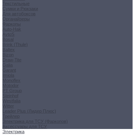
Текстильные
Сумки и Рюкзаки
Для автобоксов
Органайзеры
Фаркопы
Auto-Hak
AvtoS
Bosal
Brink (Thule)
Baltex
Bizon
Draw-Tite
Galia
Garant
Imiola
Monoflex
Motodor
PT Group
Steinhof
Westfalia
Witter
Leader Plus (Лидер Плюс)
Трейлер
Электрика для ТСУ (Фаркопов)
Аксессуары для ТСУ
Электрика