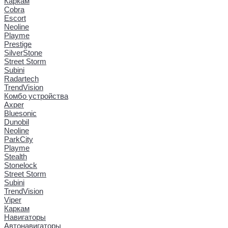
Каркам
Cobra
Escort
Neoline
Playme
Prestige
SilverStone
Street Storm
Subini
Radartech
TrendVision
Комбо устройства
Axper
Bluesonic
Dunobil
Neoline
ParkCity
Playme
Stealth
Stonelock
Street Storm
Subini
TrendVision
Viper
Каркам
Навигаторы
Автонавигаторы