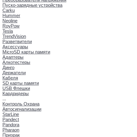
Пуско-зарядные устройства
Carku
Hummer
Neoline
RoyPow
Tesla
TrendVision
Разветвители
Аксессуары
MicroSD карты памяти
Адаптеры
Алкотестеры
Динго
Держатели
Кабеля
SD карты памяти
USB Флешки
Кардридеры
...
Контроль Охрана
Автосигнализации
StarLine
Pandect
Pandora
Pharaon
Призрак