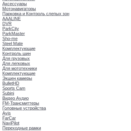
Аксессуары
Мотонавигаторы
Парковка и Контроль слепых зон
AAALINE
DVR
ParkCity
ParkMaster
Sho-me
Steel Mate
Комплектующие
Контроль шин
Для грузовых
Для легковых
Для мототехники
Комплектующие
Экшен камеры
BulletHD
Sports Cam
Subini
Видео Аудио
FM-Трансмиттеры
Головные устройства
Avis
FarCar
NaviPilot
Переходные рамки