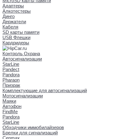
MicroSD карты памяти
Адаптеры
Алкотестеры
Динго
Держатели
Кабеля
SD карты памяти
USB Флешки
Кардридеры
Контроль Охрана
Автосигнализации
StarLine
Pandect
Pandora
Pharaon
Призрак
Комплектующие для автосигнализаций
Мотосигнализации
Маяки
Автофон
FindMe
Pandora
StarLine
Обходчики иммобилайзеров
Брелки для сигнализаций
Cenmax