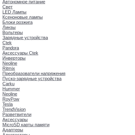
Автономное питание
Свет
LED Лампы
Ксеноновые лампы
Блоки розжига
Линзы
Вольтеры
Зарядные устройства
Ctek
Pandora
Аксессуары Ctek
Инверторы
Neoline
Ritmix
Преобразователи напряжения
Пуско-зарядные устройства
Carku
Hummer
Neoline
RoyPow
Tesla
TrendVision
Разветвители
Аксессуары
MicroSD карты памяти
Адаптеры
Алкотестеры