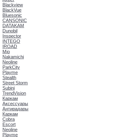
Blackview
BlackVue
Bluesonic
CANSONIC
DATAKAM
Dunobil
Inspector
INTEGO
IROAD
Mio
Nakamichi
Neoline
ParkCity
Playme
Stealth
Street Storm
Subini
TrendVision
Каркам
Аксессуары
Антирадары
Каркам
Cobra
Escort
Neoline
Playme