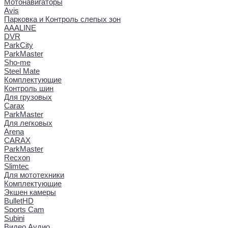
Мотонавигаторы
Avis
Парковка и Контроль слепых зон
AAALINE
DVR
ParkCity
ParkMaster
Sho-me
Steel Mate
Комплектующие
Контроль шин
Для грузовых
Carax
ParkMaster
Для легковых
Arena
CARAX
ParkMaster
Recxon
Slimtec
Для мототехники
Комплектующие
Экшен камеры
BulletHD
Sports Cam
Subini
Видео Аудио