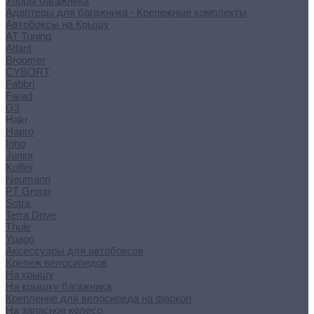
Упоры багажника
Адаптеры для багажника - Крепежные комплекты
Автобоксы на Крышу
AT Tuning
Atlant
Broomer
CYBORT
Fabbri
Farad
G3
Hakr
Hapro
Inno
Junior
Koffer
Neumann
PT Group
Sotra
Terra Drive
Thule
Yuago
Аксессуары для автобоксов
Крепеж велосипедов
На крышу
На крышку багажника
Крепление для велосипеда на фаркоп
На запасное колесо