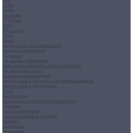
Inno
Junior
Koffer
Neumann
PT Group
Sotra
Terra Drive
Thule
Yuago
Аксессуары для автобоксов
Крепеж велосипедов
На крышу
На крышку багажника
Крепление для велосипеда на фаркоп
На запасное колесо
Хранение велосипедов
Аксессуары и запчасти для велобагажников
Крепеж лыж и сноубордов
Thule
Аксессуары
Крепления для водного снаряжения
Серфинг
Грузовые корзины
Защита бамперов и пороги
Коврики
Багажника
Резиновые