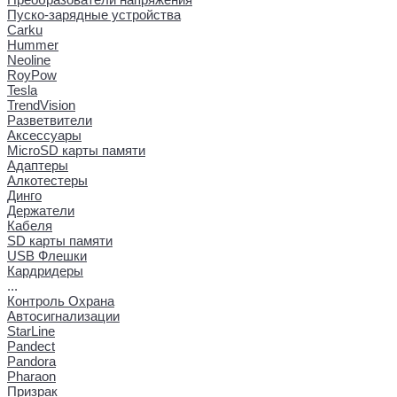
Пуско-зарядные устройства
Carku
Hummer
Neoline
RoyPow
Tesla
TrendVision
Разветвители
Аксессуары
MicroSD карты памяти
Адаптеры
Алкотестеры
Динго
Держатели
Кабеля
SD карты памяти
USB Флешки
Кардридеры
...
Контроль Охрана
Автосигнализации
StarLine
Pandect
Pandora
Pharaon
Призрак