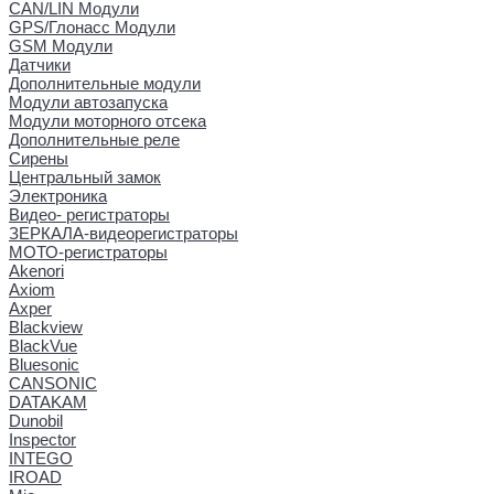
CAN/LIN Модули
GPS/Глонасс Модули
GSM Модули
Датчики
Дополнительные модули
Модули автозапуска
Модули моторного отсека
Дополнительные реле
Сирены
Центральный замок
Электроника
Видео- регистраторы
ЗЕРКАЛА-видеорегистраторы
МОТО-регистраторы
Akenori
Axiom
Axper
Blackview
BlackVue
Bluesonic
CANSONIC
DATAKAM
Dunobil
Inspector
INTEGO
IROAD