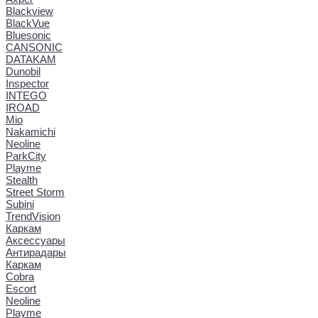
Blackview
BlackVue
Bluesonic
CANSONIC
DATAKAM
Dunobil
Inspector
INTEGO
IROAD
Mio
Nakamichi
Neoline
ParkCity
Playme
Stealth
Street Storm
Subini
TrendVision
Каркам
Аксессуары
Антирадары
Каркам
Cobra
Escort
Neoline
Playme