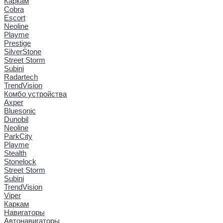
Каркам
Cobra
Escort
Neoline
Playme
Prestige
SilverStone
Street Storm
Subini
Radartech
TrendVision
Комбо устройства
Axper
Bluesonic
Dunobil
Neoline
ParkCity
Playme
Stealth
Stonelock
Street Storm
Subini
TrendVision
Viper
Каркам
Навигаторы
Автонавигаторы