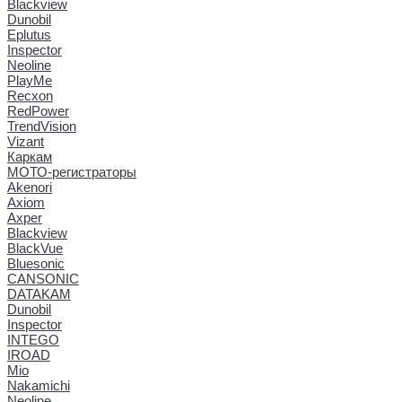
Blackview
Dunobil
Eplutus
Inspector
Neoline
PlayMe
Recxon
RedPower
TrendVision
Vizant
Каркам
МОТО-регистраторы
Akenori
Axiom
Axper
Blackview
BlackVue
Bluesonic
CANSONIC
DATAKAM
Dunobil
Inspector
INTEGO
IROAD
Mio
Nakamichi
Neoline