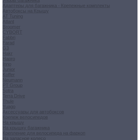
Упоры багажника
Адаптеры для багажника - Крепежные комплекты
Автобоксы на Крышу
AT Tuning
Atlant
Broomer
CYBORT
Fabbri
Farad
G3
Hakr
Hapro
Inno
Junior
Koffer
Neumann
PT Group
Sotra
Terra Drive
Thule
Yuago
Аксессуары для автобоксов
Крепеж велосипедов
На крышу
На крышку багажника
Крепление для велосипеда на фаркоп
На запасное колесо