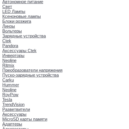
Автономное питание
Свет
LED Лампы
Ксеноновые лампы
Блоки розжига
Линзы
Вольтеры
Зарядные устройства
Ctek
Pandora
Аксессуары Ctek
Инверторы
Neoline
Ritmix
Преобразователи напряжения
Пуско-зарядные устройства
Carku
Hummer
Neoline
RoyPow
Tesla
TrendVision
Разветвители
Аксессуары
MicroSD карты памяти
Адаптеры
Алкотестеры