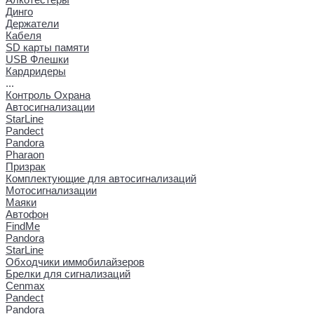
Динго
Держатели
Кабеля
SD карты памяти
USB Флешки
Кардридеры
...
Контроль Охрана
Автосигнализации
StarLine
Pandect
Pandora
Pharaon
Призрак
Комплектующие для автосигнализаций
Мотосигнализации
Маяки
Автофон
FindMe
Pandora
StarLine
Обходчики иммобилайзеров
Брелки для сигнализаций
Cenmax
Pandect
Pandora