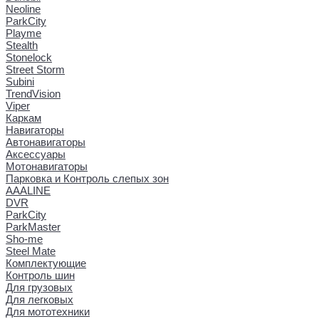
Neoline
ParkCity
Playme
Stealth
Stonelock
Street Storm
Subini
TrendVision
Viper
Каркам
Навигаторы
Автонавигаторы
Аксессуары
Мотонавигаторы
Парковка и Контроль слепых зон
AAALINE
DVR
ParkCity
ParkMaster
Sho-me
Steel Mate
Комплектующие
Контроль шин
Для грузовых
Для легковых
Для мототехники