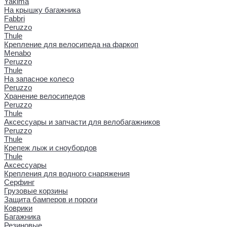
Yakima
На крышку багажника
Fabbri
Peruzzo
Thule
Крепление для велосипеда на фаркоп
Menabo
Peruzzo
Thule
На запасное колесо
Peruzzo
Хранение велосипедов
Peruzzo
Thule
Аксессуары и запчасти для велобагажников
Peruzzo
Thule
Крепеж лыж и сноубордов
Thule
Аксессуары
Крепления для водного снаряжения
Серфинг
Грузовые корзины
Защита бамперов и пороги
Коврики
Багажника
Резиновые