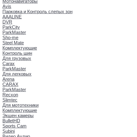
Мотонавигаторы
Avis
Парковка и Контроль слепых зон
AAALINE
DVR
ParkCity
ParkMaster
Sho-me
Steel Mate
Комплектующие
Контроль шин
Для грузовых
Carax
ParkMaster
Для легковых
Arena
CARAX
ParkMaster
Recxon
Slimtec
Для мототехники
Комплектующие
Экшен камеры
BulletHD
Sports Cam
Subini
Видео Аудио