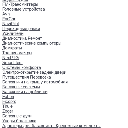
FM-Трансмиттеры
Головные устройства
Avis
FarCar
NaviPilot
Переходные рамки
Усилители
Диагностика Ремонт
Диагностические компьютеры
Домкраты
Толщинометры
NexPTG
Smart Test
Системы комфорта
Электро-открытие задней двери
Путешествия Перевозка
Багажники на крышу автомобиля
Багажные системы
Багажники на рейлинги
Fabbri
Ficopro
Thule
Zoger
Багажные дуги
Упоры багажника
Адаптеры для багажника - Крепежные комплекты