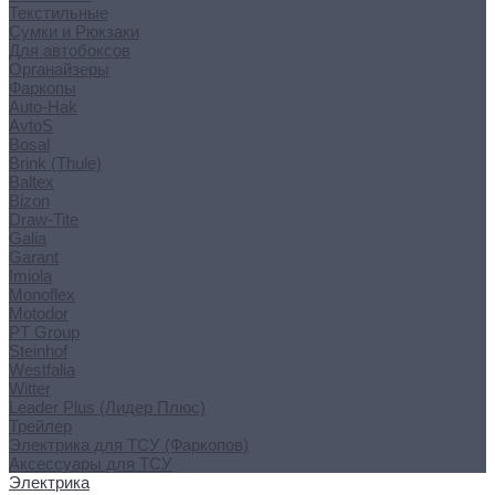
Текстильные
Сумки и Рюкзаки
Для автобоксов
Органайзеры
Фаркопы
Auto-Hak
AvtoS
Bosal
Brink (Thule)
Baltex
Bizon
Draw-Tite
Galia
Garant
Imiola
Monoflex
Motodor
PT Group
Steinhof
Westfalia
Witter
Leader Plus (Лидер Плюс)
Трейлер
Электрика для ТСУ (Фаркопов)
Аксессуары для ТСУ
Электрика