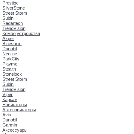
Prestige
SilverStone
Street Storm
Subini
Radartech
TrendVision
Комбо устройства
Axper
Bluesonic
Dunobil
Neoline
ParkCity
Playme
Stealth
Stonelock
Street Storm
Subini
TrendVision
Viper
Каркам
Навигаторы
Автонавигаторы
Avis
Dunobil
Garmin
Аксессуары