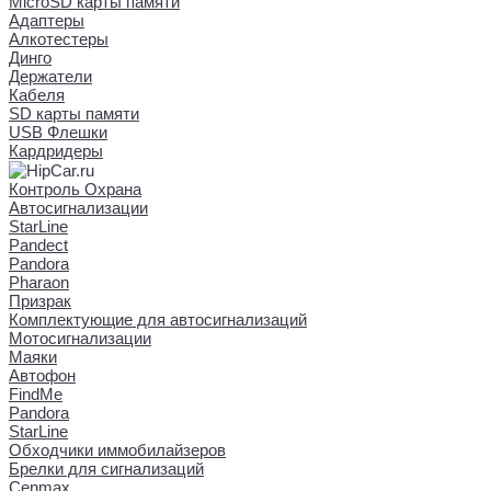
MicroSD карты памяти
Адаптеры
Алкотестеры
Динго
Держатели
Кабеля
SD карты памяти
USB Флешки
Кардридеры
Контроль Охрана
Автосигнализации
StarLine
Pandect
Pandora
Pharaon
Призрак
Комплектующие для автосигнализаций
Мотосигнализации
Маяки
Автофон
FindMe
Pandora
StarLine
Обходчики иммобилайзеров
Брелки для сигнализаций
Cenmax