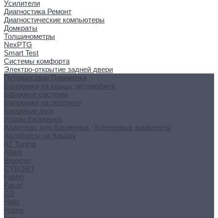
Усилители
Диагностика Ремонт
Диагностические компьютеры
Домкраты
Толщинометры
NexPTG
Smart Test
Системы комфорта
Электро-открытие задней двери
Путешествия Перевозка
Багажники на крышу автомобиля
Багажные системы
Багажники на рейлинги
Багажные дуги
Упоры багажника
Адаптеры для багажника - Крепежные комплекты
Автобоксы на Крышу
AT Tuning
Atlant
Broomer
CYBORT
Fabbri
Farad
G3
Hakr
Hapro