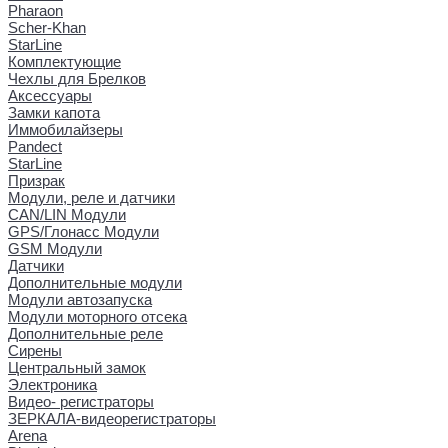
Pharaon
Scher-Khan
StarLine
Комплектующие
Чехлы для Брелков
Аксессуары
Замки капота
Иммобилайзеры
Pandect
StarLine
Призрак
Модули, реле и датчики
CAN/LIN Модули
GPS/Глонасс Модули
GSM Модули
Датчики
Дополнительные модули
Модули автозапуска
Модули моторного отсека
Дополнительные реле
Сирены
Центральный замок
Электроника
Видео- регистраторы
ЗЕРКАЛА-видеорегистраторы
Arena