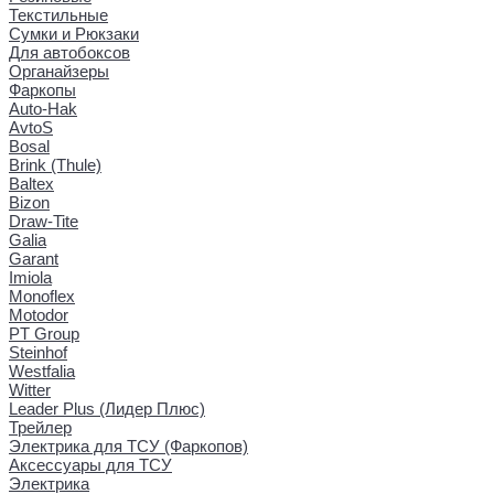
Текстильные
Сумки и Рюкзаки
Для автобоксов
Органайзеры
Фаркопы
Auto-Hak
AvtoS
Bosal
Brink (Thule)
Baltex
Bizon
Draw-Tite
Galia
Garant
Imiola
Monoflex
Motodor
PT Group
Steinhof
Westfalia
Witter
Leader Plus (Лидер Плюс)
Трейлер
Электрика для ТСУ (Фаркопов)
Аксессуары для ТСУ
Электрика