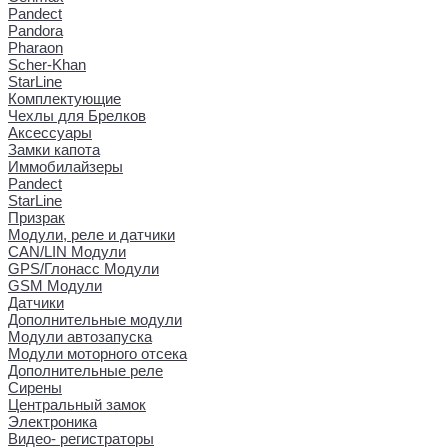
Pandect
Pandora
Pharaon
Scher-Khan
StarLine
Комплектующие
Чехлы для Брелков
Аксессуары
Замки капота
Иммобилайзеры
Pandect
StarLine
Призрак
Модули, реле и датчики
CAN/LIN Модули
GPS/Глонасс Модули
GSM Модули
Датчики
Дополнительные модули
Модули автозапуска
Модули моторного отсека
Дополнительные реле
Сирены
Центральный замок
Электроника
Видео- регистраторы