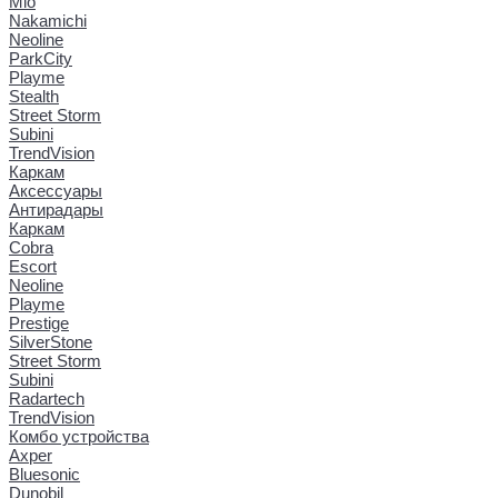
Mio
Nakamichi
Neoline
ParkCity
Playme
Stealth
Street Storm
Subini
TrendVision
Каркам
Аксессуары
Антирадары
Каркам
Cobra
Escort
Neoline
Playme
Prestige
SilverStone
Street Storm
Subini
Radartech
TrendVision
Комбо устройства
Axper
Bluesonic
Dunobil