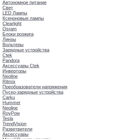
Автономное питание
Свет
LED Лампы
Ксеноновые лампы
Clearlight
Osram
Блоки розжига
Линзы
Вольтеры
Зарядные устройства
Ctek
Pandora
Аксессуары Ctek
Инверторы
Neoline
Ritmix
Преобразователи напряжения
Пуско-зарядные устройства
Carku
Hummer
Neoline
RoyPow
Tesla
TrendVision
Разветвители
Аксессуары