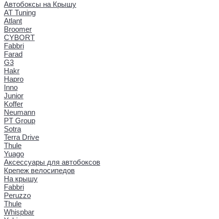
Автобоксы на Крышу
AT Tuning
Atlant
Broomer
CYBORT
Fabbri
Farad
G3
Hakr
Hapro
Inno
Junior
Koffer
Neumann
PT Group
Sotra
Terra Drive
Thule
Yuago
Аксессуары для автобоксов
Крепеж велосипедов
На крышу
Fabbri
Peruzzo
Thule
Whispbar