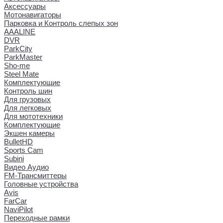
Аксессуары
Мотонавигаторы
Парковка и Контроль слепых зон
AAALINE
DVR
ParkCity
ParkMaster
Sho-me
Steel Mate
Комплектующие
Контроль шин
Для грузовых
Для легковых
Для мототехники
Комплектующие
Экшен камеры
BulletHD
Sports Cam
Subini
Видео Аудио
FM-Трансмиттеры
Головные устройства
Avis
FarCar
NaviPilot
Переходные рамки