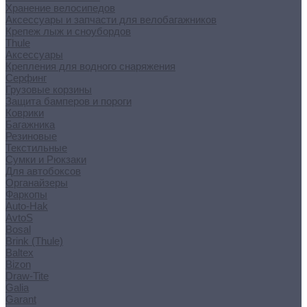
Хранение велосипедов
Аксессуары и запчасти для велобагажников
Крепеж лыж и сноубордов
Thule
Аксессуары
Крепления для водного снаряжения
Серфинг
Грузовые корзины
Защита бамперов и пороги
Коврики
Багажника
Резиновые
Текстильные
Сумки и Рюкзаки
Для автобоксов
Органайзеры
Фаркопы
Auto-Hak
AvtoS
Bosal
Brink (Thule)
Baltex
Bizon
Draw-Tite
Galia
Garant