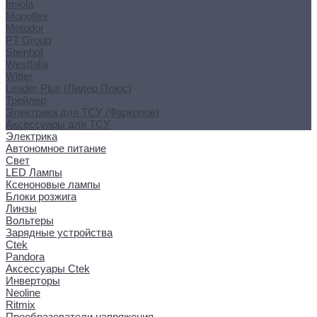
Imiola
Monoflex
Motodor
PT Group
Steinhof
Westfalia
Witter
Leader Plus (Лидер Плюс)
Трейлер
Электрика для ТСУ (Фаркопов)
Аксессуары для ТСУ
Электрика
Автономное питание
Свет
LED Лампы
Ксеноновые лампы
Блоки розжига
Линзы
Вольтеры
Зарядные устройства
Ctek
Pandora
Аксессуары Ctek
Инверторы
Neoline
Ritmix
Преобразователи напряжения