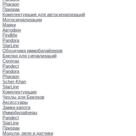
Pharaon
Призрак
Комплектующие для автосигнализаций
Мотосигнализации
Маяки
Автофон
FindMe
Pandora
StarLine
Обходчики иммобилайзеров
Брелки для сигнализаций
Cenmax
Pandect
Pandora
Pharaon
Scher-Khan
StarLine
Комплектующие
Чехлы для Брелков
Аксессуары
Замки капота
Иммобилайзеры
Pandect
StarLine
Призрак
Модули, реле и датчики