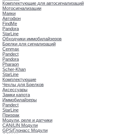
Комплектующие для автосигнализаций
Мотосигнализации
Маяки
Автофон
FindMe
Pandora
StarLine
Обходчики иммобилайзеров
Брелки для сигнализаций
Cenmax
Pandect
Pandora
Pharaon
Scher-Khan
StarLine
Комплектующие
Чехлы для Брелков
Аксессуары
Замки капота
Иммобилайзеры
Pandect
StarLine
Призрак
Модули, реле и датчики
CAN/LIN Модули
GPS/Глонасс Модули