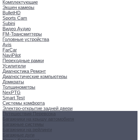
Комплектующие
Экшен камеры
BulletHD
Sports Cam
Subini
Видео Аудио
FM-Трансмиттеры
Головные устройства
Avis
FarCar
NaviPilot
Переходные рамки
Усилители
Диагностика Ремонт
Диагностические компьютеры
Домкраты
Толщинометры
NexPTG
Smart Test
Системы комфорта
Электро-открытие задней двери
Путешествия Перевозка
Багажники на крышу автомобиля
Багажные системы
Багажники на рейлинги
Багажные дуги