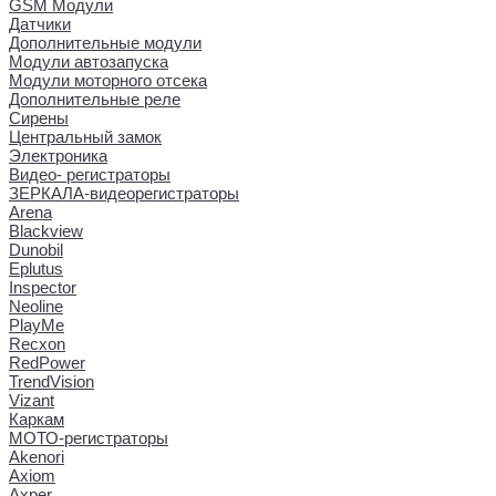
GSM Модули
Датчики
Дополнительные модули
Модули автозапуска
Модули моторного отсека
Дополнительные реле
Сирены
Центральный замок
Электроника
Видео- регистраторы
ЗЕРКАЛА-видеорегистраторы
Arena
Blackview
Dunobil
Eplutus
Inspector
Neoline
PlayMe
Recxon
RedPower
TrendVision
Vizant
Каркам
МОТО-регистраторы
Akenori
Axiom
Axper