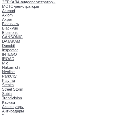
ЗЕРКАЛА-видеорегистраторы
МОТО-регистраторы
Akenori
Axiom
Axper
Blackview
BlackVue
Bluesonic
CANSONIC
DATAKAM
Dunobil
Inspector
INTEGO
IROAD
Mio
Nakamichi
Neoline
ParkCity
Playme
Stealth
Street Storm
Subini
TrendVision
Каркам
Аксессуары
Антирадары