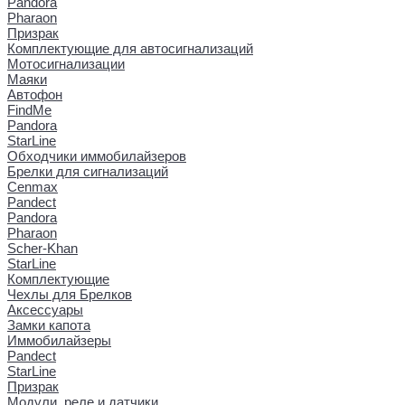
Pandora
Pharaon
Призрак
Комплектующие для автосигнализаций
Мотосигнализации
Маяки
Автофон
FindMe
Pandora
StarLine
Обходчики иммобилайзеров
Брелки для сигнализаций
Cenmax
Pandect
Pandora
Pharaon
Scher-Khan
StarLine
Комплектующие
Чехлы для Брелков
Аксессуары
Замки капота
Иммобилайзеры
Pandect
StarLine
Призрак
Модули, реле и датчики