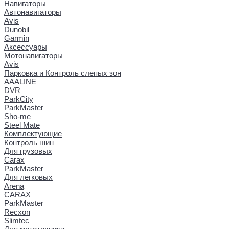
Навигаторы
Автонавигаторы
Avis
Dunobil
Garmin
Аксессуары
Мотонавигаторы
Avis
Парковка и Контроль слепых зон
AAALINE
DVR
ParkCity
ParkMaster
Sho-me
Steel Mate
Комплектующие
Контроль шин
Для грузовых
Carax
ParkMaster
Для легковых
Arena
CARAX
ParkMaster
Recxon
Slimtec