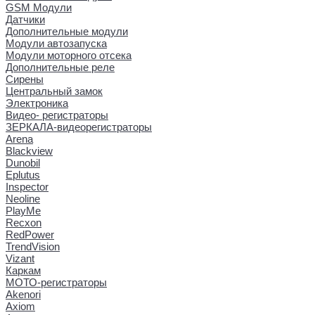
GSM Модули
Датчики
Дополнительные модули
Модули автозапуска
Модули моторного отсека
Дополнительные реле
Сирены
Центральный замок
Электроника
Видео- регистраторы
ЗЕРКАЛА-видеорегистраторы
Arena
Blackview
Dunobil
Eplutus
Inspector
Neoline
PlayMe
Recxon
RedPower
TrendVision
Vizant
Каркам
МОТО-регистраторы
Akenori
Axiom