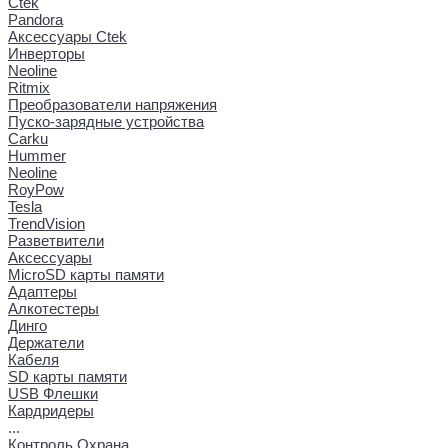
Ctek
Pandora
Аксессуары Ctek
Инверторы
Neoline
Ritmix
Преобразователи напряжения
Пуско-зарядные устройства
Carku
Hummer
Neoline
RoyPow
Tesla
TrendVision
Разветвители
Аксессуары
MicroSD карты памяти
Адаптеры
Алкотестеры
Динго
Держатели
Кабеля
SD карты памяти
USB Флешки
Кардридеры
...
Контроль Охрана