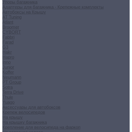
Упоры багажника
Адаптеры для багажника - Крепежные комплекты
Автобоксы на Крышу
AT Tuning
Atlant
Broomer
CYBORT
Fabbri
Farad
G3
Hakr
Hapro
Inno
Junior
Koffer
Neumann
PT Group
Sotra
Terra Drive
Thule
Yuago
Аксессуары для автобоксов
Крепеж велосипедов
На крышу
На крышку багажника
Крепление для велосипеда на фаркоп