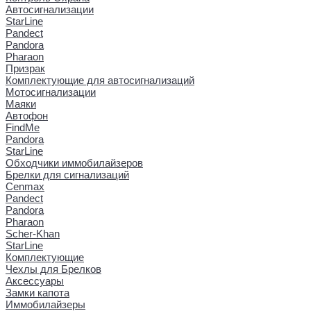
Автосигнализации
StarLine
Pandect
Pandora
Pharaon
Призрак
Комплектующие для автосигнализаций
Мотосигнализации
Маяки
Автофон
FindMe
Pandora
StarLine
Обходчики иммобилайзеров
Брелки для сигнализаций
Cenmax
Pandect
Pandora
Pharaon
Scher-Khan
StarLine
Комплектующие
Чехлы для Брелков
Аксессуары
Замки капота
Иммобилайзеры