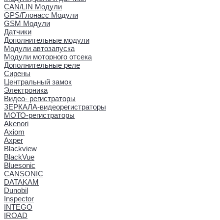
CAN/LIN Модули
GPS/Глонасс Модули
GSM Модули
Датчики
Дополнительные модули
Модули автозапуска
Модули моторного отсека
Дополнительные реле
Сирены
Центральный замок
Электроника
Видео- регистраторы
ЗЕРКАЛА-видеорегистраторы
МОТО-регистраторы
Akenori
Axiom
Axper
Blackview
BlackVue
Bluesonic
CANSONIC
DATAKAM
Dunobil
Inspector
INTEGO
IROAD