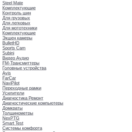
Steel Mate
Комплектующие
Контроль шин
Для грузовых
Для легковых
Для мототехники
Комплектующие
Экшен камеры
BulletHD
Sports Cam
Subini
Видео Аудио
FM-Трансмиттеры
Головные устройства
Avis
FarCar
NaviPilot
Переходные рамки
Усилители
Диагностика Ремонт
Диагностические компьютеры
Домкраты
Толщинометры
NexPTG
Smart Test
Системы комфорта