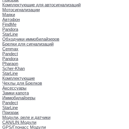
Комплектующие для автосигнализаций
Мотосигнализации
Маяки
Автофон
FindMe
Pandora
StarLine
Обходчики иммобилайзеров
Брелки для сигнализаций
Cenmax
Pandect
Pandora
Pharaon
Scher-Khan
StarLine
Комплектующие
Чехлы для Брелков
Аксессуары
Замки капота
Иммобилайзеры
Pandect
StarLine
Призрак
Модули, реле и датчики
CAN/LIN Модули
GPS/Глонасс Модули