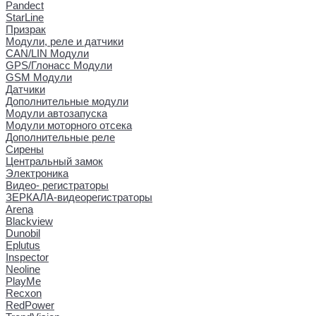
Pandect
StarLine
Призрак
Модули, реле и датчики
CAN/LIN Модули
GPS/Глонасс Модули
GSM Модули
Датчики
Дополнительные модули
Модули автозапуска
Модули моторного отсека
Дополнительные реле
Сирены
Центральный замок
Электроника
Видео- регистраторы
ЗЕРКАЛА-видеорегистраторы
Arena
Blackview
Dunobil
Eplutus
Inspector
Neoline
PlayMe
Recxon
RedPower