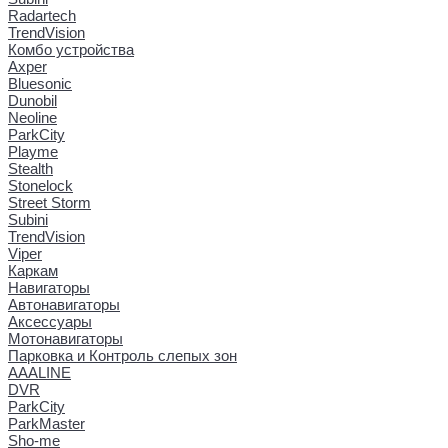
Radartech
TrendVision
Комбо устройства
Axper
Bluesonic
Dunobil
Neoline
ParkCity
Playme
Stealth
Stonelock
Street Storm
Subini
TrendVision
Viper
Каркам
Навигаторы
Автонавигаторы
Аксессуары
Мотонавигаторы
Парковка и Контроль слепых зон
AAALINE
DVR
ParkCity
ParkMaster
Sho-me