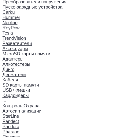
Преобразователи напряжения
Пуско-зарядные устройства
Carku
Hummer
Neoline
RoyPow
Tesla
TrendVision
Разветвители
Аксессуары
MicroSD карты памяти
Адаптеры
Алкотестеры
Динго
Держатели
Кабеля
SD карты памяти
USB Флешки
Кардридеры
...
Контроль Охрана
Автосигнализации
StarLine
Pandect
Pandora
Pharaon
Призрак