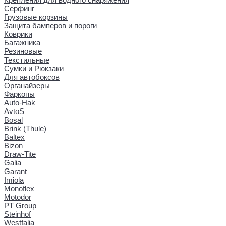
Серфинг
Грузовые корзины
Защита бамперов и пороги
Коврики
Багажника
Резиновые
Текстильные
Сумки и Рюкзаки
Для автобоксов
Органайзеры
Фаркопы
Auto-Hak
AvtoS
Bosal
Brink (Thule)
Baltex
Bizon
Draw-Tite
Galia
Garant
Imiola
Monoflex
Motodor
PT Group
Steinhof
Westfalia