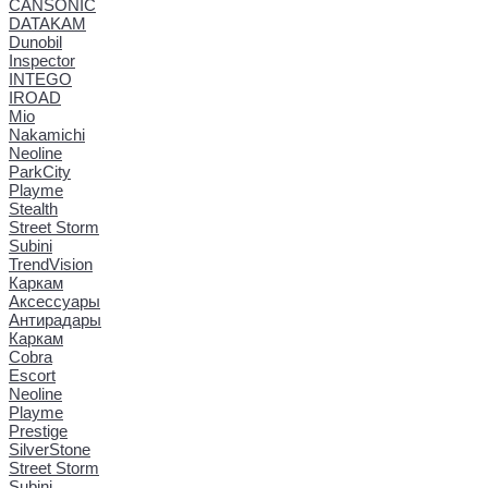
CANSONIC
DATAKAM
Dunobil
Inspector
INTEGO
IROAD
Mio
Nakamichi
Neoline
ParkCity
Playme
Stealth
Street Storm
Subini
TrendVision
Каркам
Аксессуары
Антирадары
Каркам
Cobra
Escort
Neoline
Playme
Prestige
SilverStone
Street Storm
Subini