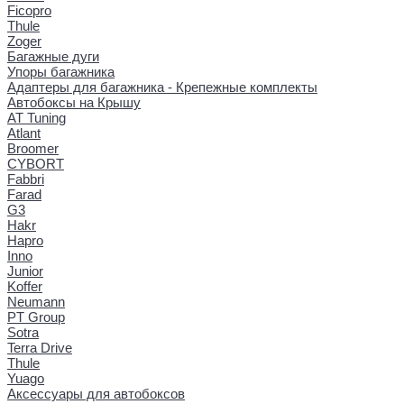
Ficopro
Thule
Zoger
Багажные дуги
Упоры багажника
Адаптеры для багажника - Крепежные комплекты
Автобоксы на Крышу
AT Tuning
Atlant
Broomer
CYBORT
Fabbri
Farad
G3
Hakr
Hapro
Inno
Junior
Koffer
Neumann
PT Group
Sotra
Terra Drive
Thule
Yuago
Аксессуары для автобоксов