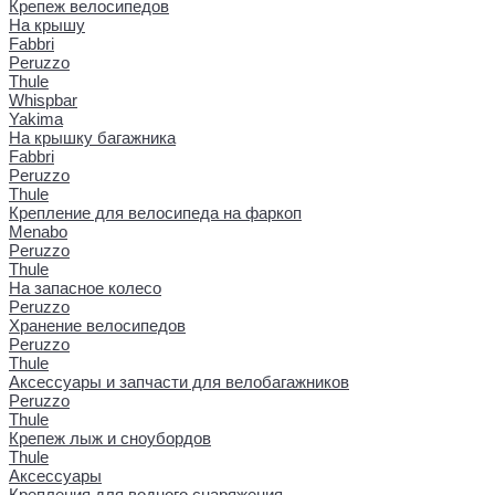
Крепеж велосипедов
На крышу
Fabbri
Peruzzo
Thule
Whispbar
Yakima
На крышку багажника
Fabbri
Peruzzo
Thule
Крепление для велосипеда на фаркоп
Menabo
Peruzzo
Thule
На запасное колесо
Peruzzo
Хранение велосипедов
Peruzzo
Thule
Аксессуары и запчасти для велобагажников
Peruzzo
Thule
Крепеж лыж и сноубордов
Thule
Аксессуары
Крепления для водного снаряжения