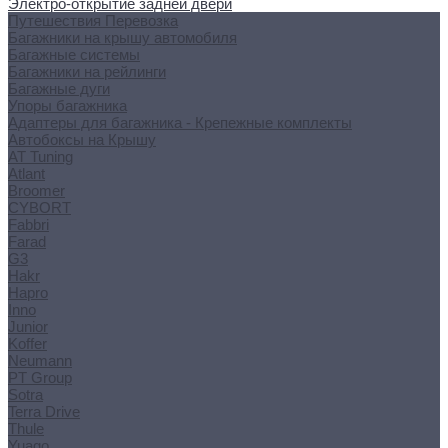
Электро-открытие задней двери
Путешествия Перевозка
Багажники на крышу автомобиля
Багажные системы
Багажники на рейлинги
Багажные дуги
Упоры багажника
Адаптеры для багажника - Крепежные комплекты
Автобоксы на Крышу
AT Tuning
Atlant
Broomer
CYBORT
Fabbri
Farad
G3
Hakr
Hapro
Inno
Junior
Koffer
Neumann
PT Group
Sotra
Terra Drive
Thule
Yuago