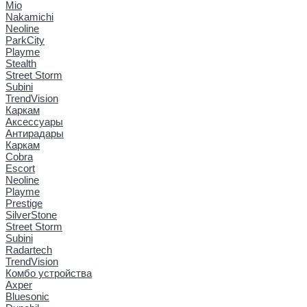
Mio
Nakamichi
Neoline
ParkCity
Playme
Stealth
Street Storm
Subini
TrendVision
Каркам
Аксессуары
Антирадары
Каркам
Cobra
Escort
Neoline
Playme
Prestige
SilverStone
Street Storm
Subini
Radartech
TrendVision
Комбо устройства
Axper
Bluesonic