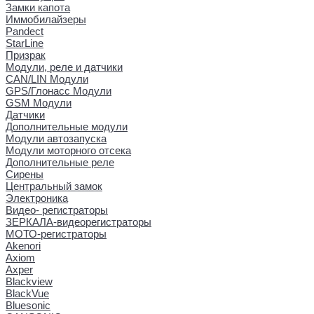
Замки капота
Иммобилайзеры
Pandect
StarLine
Призрак
Модули, реле и датчики
CAN/LIN Модули
GPS/Глонасс Модули
GSM Модули
Датчики
Дополнительные модули
Модули автозапуска
Модули моторного отсека
Дополнительные реле
Сирены
Центральный замок
Электроника
Видео- регистраторы
ЗЕРКАЛА-видеорегистраторы
МОТО-регистраторы
Akenori
Axiom
Axper
Blackview
BlackVue
Bluesonic