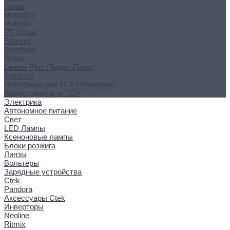
Imiola
Monoflex
Motodor
PT Group
Steinhof
Westfalia
Witter
Leader Plus (Лидер Плюс)
Трейлер
Электрика для ТСУ (Фаркопов)
Аксессуары для ТСУ
Электрика
Автономное питание
Свет
LED Лампы
Ксеноновые лампы
Блоки розжига
Линзы
Вольтеры
Зарядные устройства
Ctek
Pandora
Аксессуары Ctek
Инверторы
Neoline
Ritmix