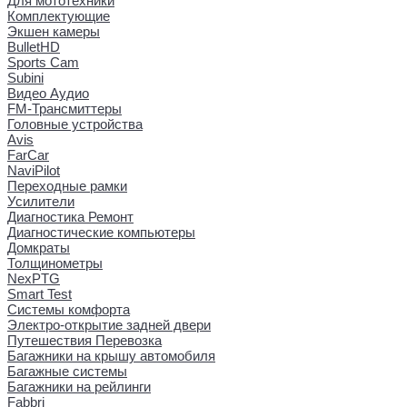
Для мототехники
Комплектующие
Экшен камеры
BulletHD
Sports Cam
Subini
Видео Аудио
FM-Трансмиттеры
Головные устройства
Avis
FarCar
NaviPilot
Переходные рамки
Усилители
Диагностика Ремонт
Диагностические компьютеры
Домкраты
Толщинометры
NexPTG
Smart Test
Системы комфорта
Электро-открытие задней двери
Путешествия Перевозка
Багажники на крышу автомобиля
Багажные системы
Багажники на рейлинги
Fabbri