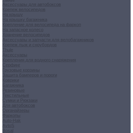
Аксессуары для автобоксов
Крепеж велосипедов
На крышу
На крышку багажника
Крепление для велосипеда на фаркоп
На запасное колесо
Хранение велосипедов
Аксессуары и запчасти для велобагажников
Крепеж лыж и сноубордов
Thule
Аксессуары
Крепления для водного снаряжения
Серфинг
Грузовые корзины
Защита бамперов и пороги
Коврики
Багажника
Резиновые
Текстильные
Сумки и Рюкзаки
Для автобоксов
Органайзеры
Фаркопы
Auto-Hak
AvtoS
Bosal