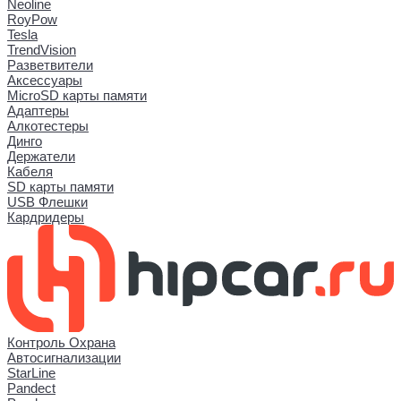
Neoline
RoyPow
Tesla
TrendVision
Разветвители
Аксессуары
MicroSD карты памяти
Адаптеры
Алкотестеры
Динго
Держатели
Кабеля
SD карты памяти
USB Флешки
Кардридеры
Контроль Охрана
Автосигнализации
StarLine
Pandect