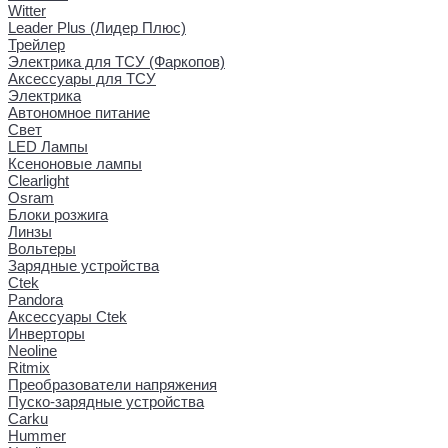
Witter
Leader Plus (Лидер Плюс)
Трейлер
Электрика для ТСУ (Фаркопов)
Аксессуары для ТСУ
Электрика
Автономное питание
Свет
LED Лампы
Ксеноновые лампы
Clearlight
Osram
Блоки розжига
Линзы
Вольтеры
Зарядные устройства
Ctek
Pandora
Аксессуары Ctek
Инверторы
Neoline
Ritmix
Преобразователи напряжения
Пуско-зарядные устройства
Carku
Hummer