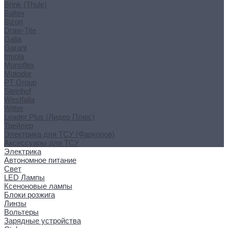
Brink (Thule)
Baltex
Bizon
Draw-Tite
Galia
Garant
Imiola
Monoflex
Motodor
PT Group
Steinhof
Westfalia
Witter
Leader Plus (Лидер Плюс)
Трейлер
Электрика для ТСУ (Фаркопов)
Аксессуары для ТСУ
Электрика
Автономное питание
Свет
LED Лампы
Ксеноновые лампы
Блоки розжига
Линзы
Вольтеры
Зарядные устройства