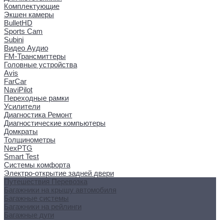
Комплектующие
Экшен камеры
BulletHD
Sports Cam
Subini
Видео Аудио
FM-Трансмиттеры
Головные устройства
Avis
FarCar
NaviPilot
Переходные рамки
Усилители
Диагностика Ремонт
Диагностические компьютеры
Домкраты
Толщинометры
NexPTG
Smart Test
Системы комфорта
Электро-открытие задней двери
Путешествия Перевозка
Багажники на крышу автомобиля
Багажные системы
Багажники на рейлинги
Багажные дуги