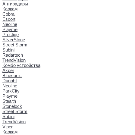
Антирадары
Каркам
Cobra
Escort
Neoline
Playme
Prestige
SilverStone
Street Storm
Subini
Radartech
TrendVision
Комбо устройства
Axper
Bluesonic
Dunobil
Neoline
ParkCity
Playme
Stealth
Stonelock
Street Storm
Subini
TrendVision
Viper
Каркам