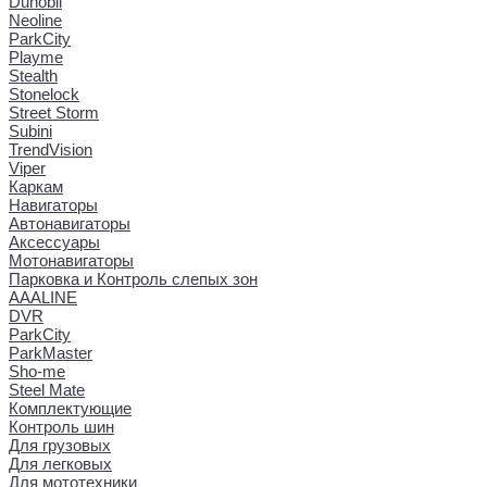
Dunobil
Neoline
ParkCity
Playme
Stealth
Stonelock
Street Storm
Subini
TrendVision
Viper
Каркам
Навигаторы
Автонавигаторы
Аксессуары
Мотонавигаторы
Парковка и Контроль слепых зон
AAALINE
DVR
ParkCity
ParkMaster
Sho-me
Steel Mate
Комплектующие
Контроль шин
Для грузовых
Для легковых
Для мототехники