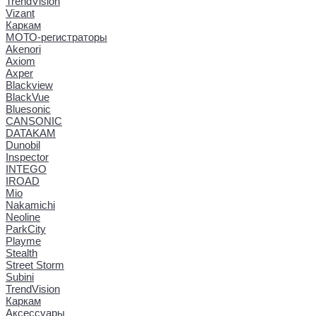
TrendVision
Vizant
Каркам
МОТО-регистраторы
Akenori
Axiom
Axper
Blackview
BlackVue
Bluesonic
CANSONIC
DATAKAM
Dunobil
Inspector
INTEGO
IROAD
Mio
Nakamichi
Neoline
ParkCity
Playme
Stealth
Street Storm
Subini
TrendVision
Каркам
Аксессуары