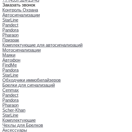
Заказать звонок
Контроль Охрана
Автосигнализации
StarLine
Pandect
Pandora
Pharaon
Призрак
Комплектующие для автосигнализаций
Мотосигнализации
Маяки
Автофон
FindMe
Pandora
StarLine
Обходчики иммобилайзеров
Брелки для сигнализаций
Cenmax
Pandect
Pandora
Pharaon
Scher-Khan
StarLine
Комплектующие
Чехлы для Брелков
Аксессуары