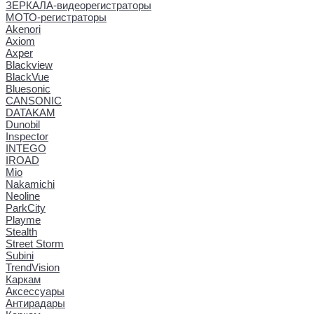
ЗЕРКАЛА-видеорегистраторы
МОТО-регистраторы
Akenori
Axiom
Axper
Blackview
BlackVue
Bluesonic
CANSONIC
DATAKAM
Dunobil
Inspector
INTEGO
IROAD
Mio
Nakamichi
Neoline
ParkCity
Playme
Stealth
Street Storm
Subini
TrendVision
Каркам
Аксессуары
Антирадары