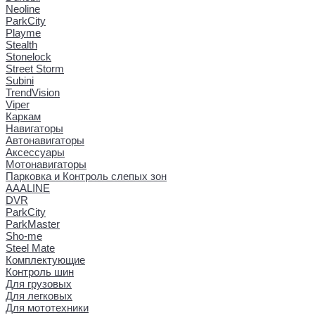
Neoline
ParkCity
Playme
Stealth
Stonelock
Street Storm
Subini
TrendVision
Viper
Каркам
Навигаторы
Автонавигаторы
Аксессуары
Мотонавигаторы
Парковка и Контроль слепых зон
AAALINE
DVR
ParkCity
ParkMaster
Sho-me
Steel Mate
Комплектующие
Контроль шин
Для грузовых
Для легковых
Для мототехники