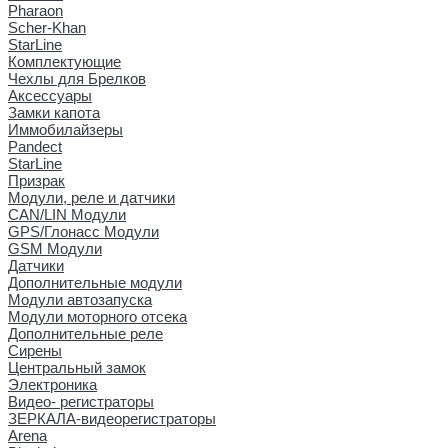
Pharaon
Scher-Khan
StarLine
Комплектующие
Чехлы для Брелков
Аксессуары
Замки капота
Иммобилайзеры
Pandect
StarLine
Призрак
Модули, реле и датчики
CAN/LIN Модули
GPS/Глонасс Модули
GSM Модули
Датчики
Дополнительные модули
Модули автозапуска
Модули моторного отсека
Дополнительные реле
Сирены
Центральный замок
Электроника
Видео- регистраторы
ЗЕРКАЛА-видеорегистраторы
Arena