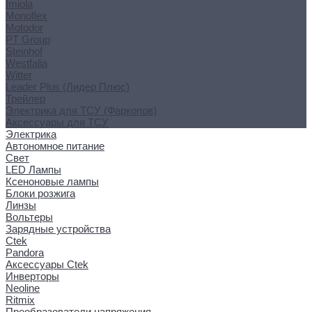
Imiola
Monoflex
Motodor
PT Group
Steinhof
Westfalia
Witter
Leader Plus (Лидер Плюс)
Трейлер
Электрика для ТСУ (Фаркопов)
Аксессуары для ТСУ
Электрика
Автономное питание
Свет
LED Лампы
Ксеноновые лампы
Блоки розжига
Линзы
Вольтеры
Зарядные устройства
Ctek
Pandora
Аксессуары Ctek
Инверторы
Neoline
Ritmix
Преобразователи напряжения