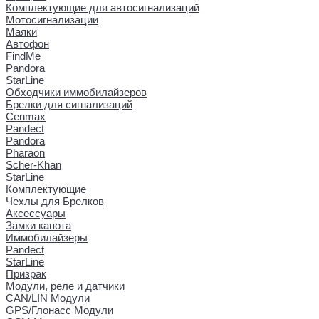
Комплектующие для автосигнализаций
Мотосигнализации
Маяки
Автофон
FindMe
Pandora
StarLine
Обходчики иммобилайзеров
Брелки для сигнализаций
Cenmax
Pandect
Pandora
Pharaon
Scher-Khan
StarLine
Комплектующие
Чехлы для Брелков
Аксессуары
Замки капота
Иммобилайзеры
Pandect
StarLine
Призрак
Модули, реле и датчики
CAN/LIN Модули
GPS/Глонасс Модули