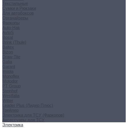
Текстильные
Сумки и Рюкзаки
Для автобоксов
Органайзеры
Фаркопы
Auto-Hak
AvtoS
Bosal
Brink (Thule)
Baltex
Bizon
Draw-Tite
Galia
Garant
Imiola
Monoflex
Motodor
PT Group
Steinhof
Westfalia
Witter
Leader Plus (Лидер Плюс)
Трейлер
Электрика для ТСУ (Фаркопов)
Аксессуары для ТСУ
Электрика