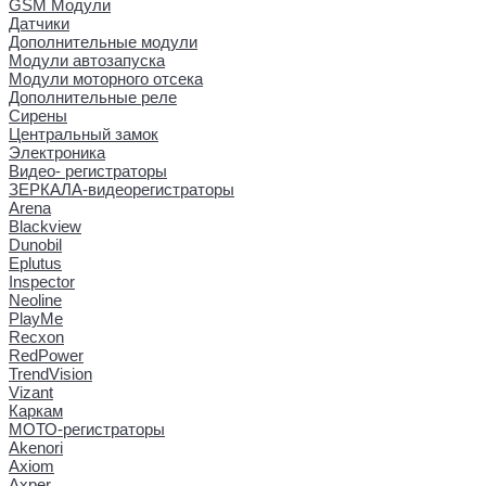
GSM Модули
Датчики
Дополнительные модули
Модули автозапуска
Модули моторного отсека
Дополнительные реле
Сирены
Центральный замок
Электроника
Видео- регистраторы
ЗЕРКАЛА-видеорегистраторы
Arena
Blackview
Dunobil
Eplutus
Inspector
Neoline
PlayMe
Recxon
RedPower
TrendVision
Vizant
Каркам
МОТО-регистраторы
Akenori
Axiom
Axper