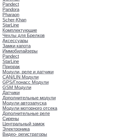
Pandect
Pandora
Pharaon
Scher-Khan
StarLine
Комплектующие
Чехлы для Брелков
Аксессуары
Замки капота
Иммобилайзеры
Pandect
StarLine
Призрак
Модули, реле и датчики
CAN/LIN Модули
GPS/Глонасс Модули
GSM Модули
Датчики
Дополнительные модули
Модули автозапуска
Модули моторного отсека
Дополнительные реле
Сирены
Центральный замок
Электроника
Видео- регистраторы