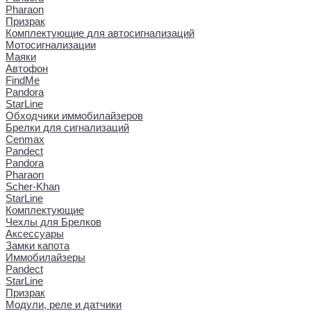
Pharaon
Призрак
Комплектующие для автосигнализаций
Мотосигнализации
Маяки
Автофон
FindMe
Pandora
StarLine
Обходчики иммобилайзеров
Брелки для сигнализаций
Cenmax
Pandect
Pandora
Pharaon
Scher-Khan
StarLine
Комплектующие
Чехлы для Брелков
Аксессуары
Замки капота
Иммобилайзеры
Pandect
StarLine
Призрак
Модули, реле и датчики