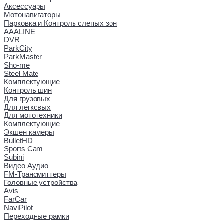
Аксессуары
Мотонавигаторы
Парковка и Контроль слепых зон
AAALINE
DVR
ParkCity
ParkMaster
Sho-me
Steel Mate
Комплектующие
Контроль шин
Для грузовых
Для легковых
Для мототехники
Комплектующие
Экшен камеры
BulletHD
Sports Cam
Subini
Видео Аудио
FM-Трансмиттеры
Головные устройства
Avis
FarCar
NaviPilot
Переходные рамки