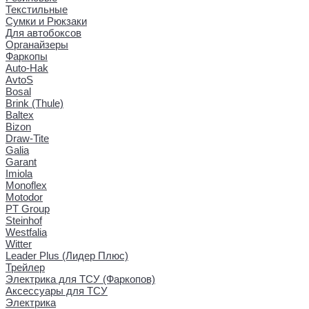
Текстильные
Сумки и Рюкзаки
Для автобоксов
Органайзеры
Фаркопы
Auto-Hak
AvtoS
Bosal
Brink (Thule)
Baltex
Bizon
Draw-Tite
Galia
Garant
Imiola
Monoflex
Motodor
PT Group
Steinhof
Westfalia
Witter
Leader Plus (Лидер Плюс)
Трейлер
Электрика для ТСУ (Фаркопов)
Аксессуары для ТСУ
Электрика