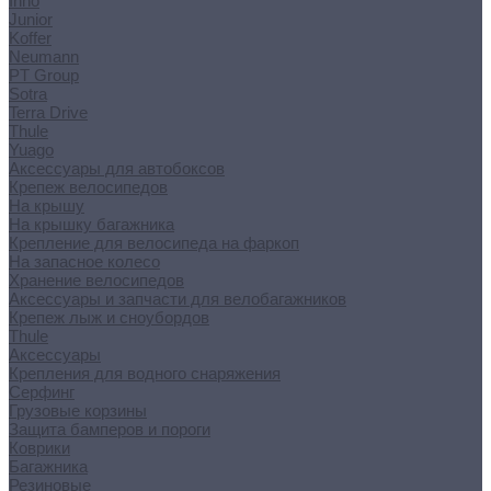
Inno
Junior
Koffer
Neumann
PT Group
Sotra
Terra Drive
Thule
Yuago
Аксессуары для автобоксов
Крепеж велосипедов
На крышу
На крышку багажника
Крепление для велосипеда на фаркоп
На запасное колесо
Хранение велосипедов
Аксессуары и запчасти для велобагажников
Крепеж лыж и сноубордов
Thule
Аксессуары
Крепления для водного снаряжения
Серфинг
Грузовые корзины
Защита бамперов и пороги
Коврики
Багажника
Резиновые