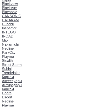
Blackview
BlackVue
Bluesonic
CANSONIC
DATAKAM
Dunobil
Inspector
INTEGO
IROAD
Mio
Nakamichi
Neoline
ParkCity
Playme
Stealth
Street Storm
Subini
TrendVision
Каркам
Аксессуары
Антирадары
Каркам
Cobra
Escort
Neoline
Playme