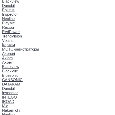
Blackview
Dunobil
Eplutus
Inspector
Neoline
PlayMe
Recxon
RedPower
TrendVision
Vizant
Каркам
МОТО-регистраторы
Akenori
Axiom
Axper
Blackview
BlackVue
Bluesonic
CANSONIC
DATAKAM
Dunobil
Inspector
INTEGO
IROAD
Mio
Nakamichi
Neoline