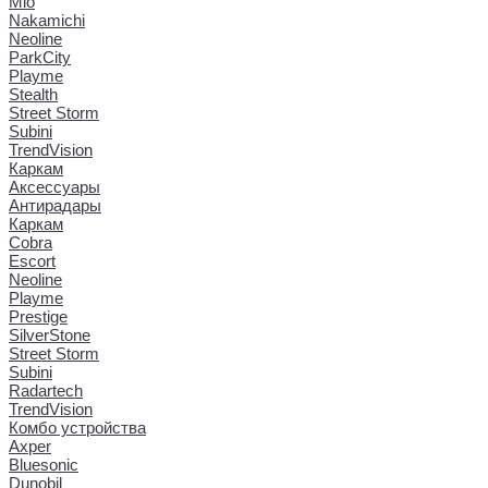
Mio
Nakamichi
Neoline
ParkCity
Playme
Stealth
Street Storm
Subini
TrendVision
Каркам
Аксессуары
Антирадары
Каркам
Cobra
Escort
Neoline
Playme
Prestige
SilverStone
Street Storm
Subini
Radartech
TrendVision
Комбо устройства
Axper
Bluesonic
Dunobil