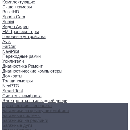
Комплектующие
Экшен камеры
BulletHD
Sports Cam
Subini
Видео Аудио
FM-Трансмиттеры
Головные устройства
Avis
FarCar
NaviPilot
Переходные рамки
Усилители
Диагностика Ремонт
Диагностические компьютеры
Домкраты
Толщинометры
NexPTG
Smart Test
Системы комфорта
Электро-открытие задней двери
Путешествия Перевозка
Багажники на крышу автомобиля
Багажные системы
Багажники на рейлинги
Багажные дуги