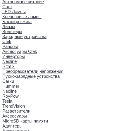
Автономное питание
Свет
LED Лампы
Ксеноновые лампы
Блоки розжига
Линзы
Вольтеры
Зарядные устройства
Ctek
Pandora
Аксессуары Ctek
Инверторы
Neoline
Ritmix
Преобразователи напряжения
Пуско-зарядные устройства
Carku
Hummer
Neoline
RoyPow
Tesla
TrendVision
Разветвители
Аксессуары
MicroSD карты памяти
Адаптеры
Алкотестеры