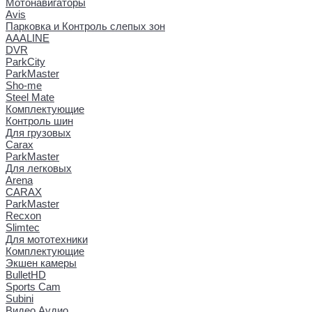
Мотонавигаторы
Avis
Парковка и Контроль слепых зон
AAALINE
DVR
ParkCity
ParkMaster
Sho-me
Steel Mate
Комплектующие
Контроль шин
Для грузовых
Carax
ParkMaster
Для легковых
Arena
CARAX
ParkMaster
Recxon
Slimtec
Для мототехники
Комплектующие
Экшен камеры
BulletHD
Sports Cam
Subini
Видео Аудио