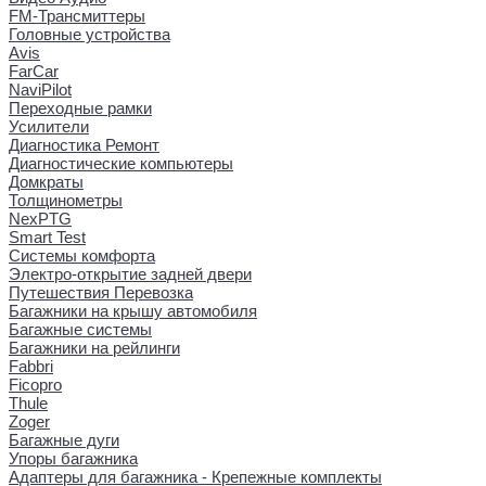
FM-Трансмиттеры
Головные устройства
Avis
FarCar
NaviPilot
Переходные рамки
Усилители
Диагностика Ремонт
Диагностические компьютеры
Домкраты
Толщинометры
NexPTG
Smart Test
Системы комфорта
Электро-открытие задней двери
Путешествия Перевозка
Багажники на крышу автомобиля
Багажные системы
Багажники на рейлинги
Fabbri
Ficopro
Thule
Zoger
Багажные дуги
Упоры багажника
Адаптеры для багажника - Крепежные комплекты