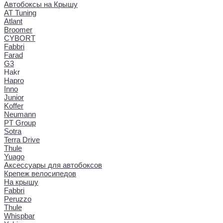
Автобоксы на Крышу
AT Tuning
Atlant
Broomer
CYBORT
Fabbri
Farad
G3
Hakr
Hapro
Inno
Junior
Koffer
Neumann
PT Group
Sotra
Terra Drive
Thule
Yuago
Аксессуары для автобоксов
Крепеж велосипедов
На крышу
Fabbri
Peruzzo
Thule
Whispbar