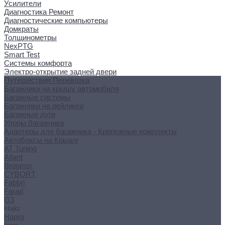
Усилители
Диагностика Ремонт
Диагностические компьютеры
Домкраты
Толщинометры
NexPTG
Smart Test
Системы комфорта
Электро-открытие задней двери
Путешествия Перевозка
Багажники на крышу автомобиля
Багажные системы
Багажники на рейлинги
Багажные дуги
Упоры багажника
Адаптеры для багажника - Крепежные комплекты
Автобоксы на Крышу
AT Tuning
Atlant
Broomer
CYBORT
Fabbri
Farad
G3
Hakr
Hapro