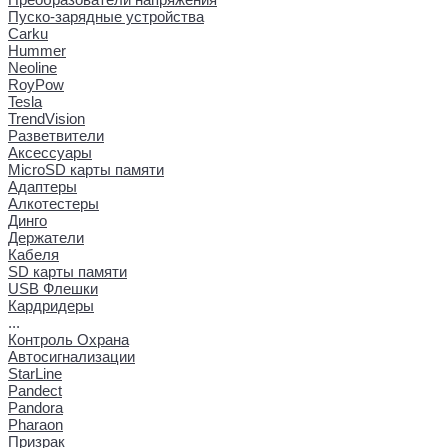
Пуско-зарядные устройства
Carku
Hummer
Neoline
RoyPow
Tesla
TrendVision
Разветвители
Аксессуары
MicroSD карты памяти
Адаптеры
Алкотестеры
Динго
Держатели
Кабеля
SD карты памяти
USB Флешки
Кардридеры
...
Контроль Охрана
Автосигнализации
StarLine
Pandect
Pandora
Pharaon
Призрак