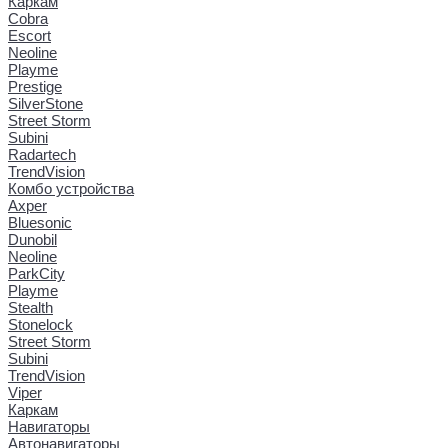
Каркам
Cobra
Escort
Neoline
Playme
Prestige
SilverStone
Street Storm
Subini
Radartech
TrendVision
Комбо устройства
Axper
Bluesonic
Dunobil
Neoline
ParkCity
Playme
Stealth
Stonelock
Street Storm
Subini
TrendVision
Viper
Каркам
Навигаторы
Автонавигаторы