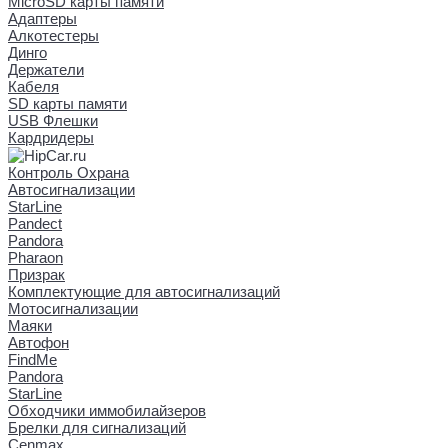
MicroSD карты памяти
Адаптеры
Алкотестеры
Динго
Держатели
Кабеля
SD карты памяти
USB Флешки
Кардридеры
Контроль Охрана
Автосигнализации
StarLine
Pandect
Pandora
Pharaon
Призрак
Комплектующие для автосигнализаций
Мотосигнализации
Маяки
Автофон
FindMe
Pandora
StarLine
Обходчики иммобилайзеров
Брелки для сигнализаций
Cenmax