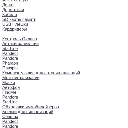
Динго
Держатели
Кабеля
SD карты памяти
USB Флешки
Кардридеры
...
Контроль Охрана
Автосигнализации
StarLine
Pandect
Pandora
Pharaon
Призрак
Комплектующие для автосигнализаций
Мотосигнализации
Маяки
Автофон
FindMe
Pandora
StarLine
Обходчики иммобилайзеров
Брелки для сигнализаций
Cenmax
Pandect
Pandora