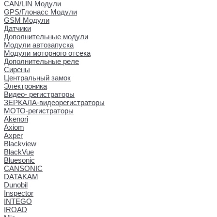
CAN/LIN Модули
GPS/Глонасс Модули
GSM Модули
Датчики
Дополнительные модули
Модули автозапуска
Модули моторного отсека
Дополнительные реле
Сирены
Центральный замок
Электроника
Видео- регистраторы
ЗЕРКАЛА-видеорегистраторы
МОТО-регистраторы
Akenori
Axiom
Axper
Blackview
BlackVue
Bluesonic
CANSONIC
DATAKAM
Dunobil
Inspector
INTEGO
IROAD