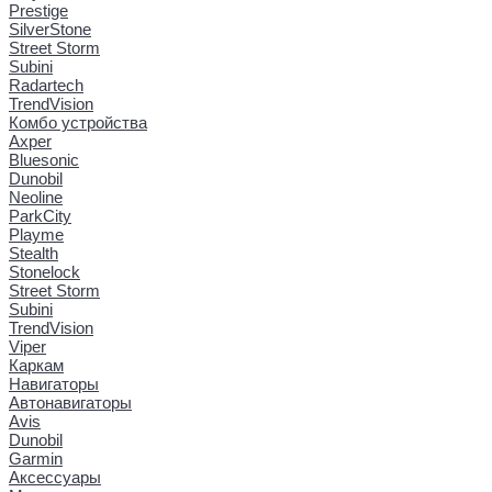
Prestige
SilverStone
Street Storm
Subini
Radartech
TrendVision
Комбо устройства
Axper
Bluesonic
Dunobil
Neoline
ParkCity
Playme
Stealth
Stonelock
Street Storm
Subini
TrendVision
Viper
Каркам
Навигаторы
Автонавигаторы
Avis
Dunobil
Garmin
Аксессуары