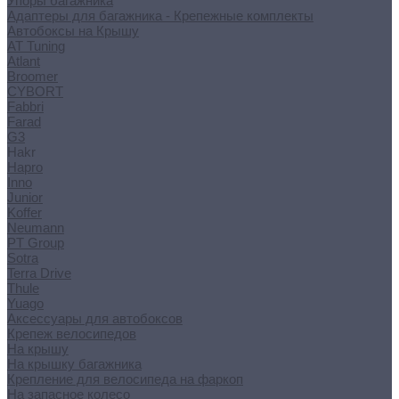
Упоры багажника
Адаптеры для багажника - Крепежные комплекты
Автобоксы на Крышу
AT Tuning
Atlant
Broomer
CYBORT
Fabbri
Farad
G3
Hakr
Hapro
Inno
Junior
Koffer
Neumann
PT Group
Sotra
Terra Drive
Thule
Yuago
Аксессуары для автобоксов
Крепеж велосипедов
На крышу
На крышку багажника
Крепление для велосипеда на фаркоп
На запасное колесо