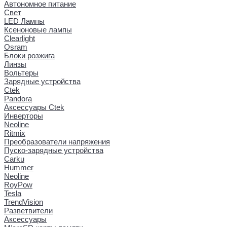
Автономное питание
Свет
LED Лампы
Ксеноновые лампы
Clearlight
Osram
Блоки розжига
Линзы
Вольтеры
Зарядные устройства
Ctek
Pandora
Аксессуары Ctek
Инверторы
Neoline
Ritmix
Преобразователи напряжения
Пуско-зарядные устройства
Carku
Hummer
Neoline
RoyPow
Tesla
TrendVision
Разветвители
Аксессуары