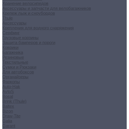
Хранение велосипедов
Аксессуары и запчасти для велобагажников
Крепеж лыж и сноубордов
Thule
Аксессуары
Крепления для водного снаряжения
Серфинг
Грузовые корзины
Защита бамперов и пороги
Коврики
Багажника
Резиновые
Текстильные
Сумки и Рюкзаки
Для автобоксов
Органайзеры
Фаркопы
Auto-Hak
AvtoS
Bosal
Brink (Thule)
Baltex
Bizon
Draw-Tite
Galia
Garant