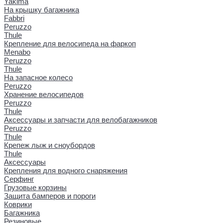
Yakima
На крышку багажника
Fabbri
Peruzzo
Thule
Крепление для велосипеда на фаркоп
Menabo
Peruzzo
Thule
На запасное колесо
Peruzzo
Хранение велосипедов
Peruzzo
Thule
Аксессуары и запчасти для велобагажников
Peruzzo
Thule
Крепеж лыж и сноубордов
Thule
Аксессуары
Крепления для водного снаряжения
Серфинг
Грузовые корзины
Защита бамперов и пороги
Коврики
Багажника
Резиновые