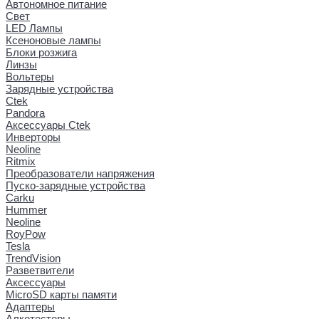
Автономное питание
Свет
LED Лампы
Ксеноновые лампы
Блоки розжига
Линзы
Вольтеры
Зарядные устройства
Ctek
Pandora
Аксессуары Ctek
Инверторы
Neoline
Ritmix
Преобразователи напряжения
Пуско-зарядные устройства
Carku
Hummer
Neoline
RoyPow
Tesla
TrendVision
Разветвители
Аксессуары
MicroSD карты памяти
Адаптеры
Алкотестеры