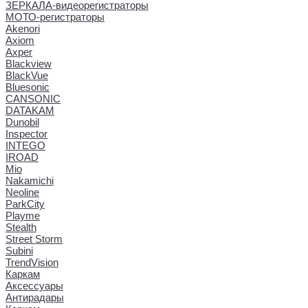
ЗЕРКАЛА-видеорегистраторы
МОТО-регистраторы
Akenori
Axiom
Axper
Blackview
BlackVue
Bluesonic
CANSONIC
DATAKAM
Dunobil
Inspector
INTEGO
IROAD
Mio
Nakamichi
Neoline
ParkCity
Playme
Stealth
Street Storm
Subini
TrendVision
Каркам
Аксессуары
Антирадары