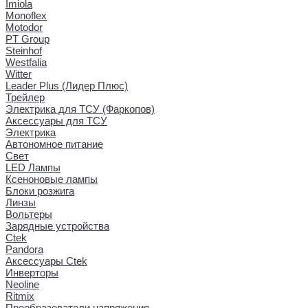
Imiola
Monoflex
Motodor
PT Group
Steinhof
Westfalia
Witter
Leader Plus (Лидер Плюс)
Трейлер
Электрика для ТСУ (Фаркопов)
Аксессуары для ТСУ
Электрика
Автономное питание
Свет
LED Лампы
Ксеноновые лампы
Блоки розжига
Линзы
Вольтеры
Зарядные устройства
Ctek
Pandora
Аксессуары Ctek
Инверторы
Neoline
Ritmix
Преобразователи напряжения