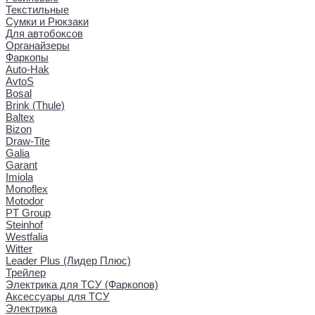
Текстильные
Сумки и Рюкзаки
Для автобоксов
Органайзеры
Фаркопы
Auto-Hak
AvtoS
Bosal
Brink (Thule)
Baltex
Bizon
Draw-Tite
Galia
Garant
Imiola
Monoflex
Motodor
PT Group
Steinhof
Westfalia
Witter
Leader Plus (Лидер Плюс)
Трейлер
Электрика для ТСУ (Фаркопов)
Аксессуары для ТСУ
Электрика