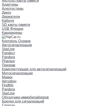
MicroSD карты памяти
Адаптеры
Алкотестеры
Динго
Держатели
Кабеля
SD карты памяти
USB Флешки
Кардридеры
Контроль Охрана
Автосигнализации
StarLine
Pandect
Pandora
Pharaon
Призрак
Комплектующие для автосигнализаций
Мотосигнализации
Маяки
Автофон
FindMe
Pandora
StarLine
Обходчики иммобилайзеров
Брелки для сигнализаций
Cenmax