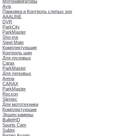
Мотонавигаторы
Avis
Парковка и Контроль слепых зон
AAALINE
DVR
ParkCity
ParkMaster
Sho-me
Steel Mate
Комплектующие
Контроль шин
Для грузовых
Carax
ParkMaster
Для легковых
Arena
CARAX
ParkMaster
Recxon
Slimtec
Для мототехники
Комплектующие
Экшен камеры
BulletHD
Sports Cam
Subini
Видео Аудио