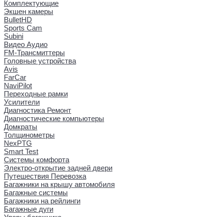
Комплектующие
Экшен камеры
BulletHD
Sports Cam
Subini
Видео Аудио
FM-Трансмиттеры
Головные устройства
Avis
FarCar
NaviPilot
Переходные рамки
Усилители
Диагностика Ремонт
Диагностические компьютеры
Домкраты
Толщинометры
NexPTG
Smart Test
Системы комфорта
Электро-открытие задней двери
Путешествия Перевозка
Багажники на крышу автомобиля
Багажные системы
Багажники на рейлинги
Багажные дуги