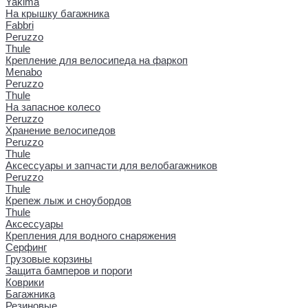
Yakima
На крышку багажника
Fabbri
Peruzzo
Thule
Крепление для велосипеда на фаркоп
Menabo
Peruzzo
Thule
На запасное колесо
Peruzzo
Хранение велосипедов
Peruzzo
Thule
Аксессуары и запчасти для велобагажников
Peruzzo
Thule
Крепеж лыж и сноубордов
Thule
Аксессуары
Крепления для водного снаряжения
Серфинг
Грузовые корзины
Защита бамперов и пороги
Коврики
Багажника
Резиновые