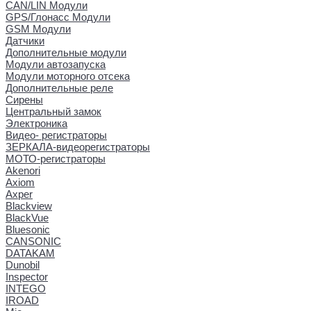
CAN/LIN Модули
GPS/Глонасс Модули
GSM Модули
Датчики
Дополнительные модули
Модули автозапуска
Модули моторного отсека
Дополнительные реле
Сирены
Центральный замок
Электроника
Видео- регистраторы
ЗЕРКАЛА-видеорегистраторы
МОТО-регистраторы
Akenori
Axiom
Axper
Blackview
BlackVue
Bluesonic
CANSONIC
DATAKAM
Dunobil
Inspector
INTEGO
IROAD