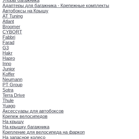
Упоры багажника
Адаптеры для багажника - Крепежные комплекты
Автобоксы на Крышу
AT Tuning
Atlant
Broomer
CYBORT
Fabbri
Farad
G3
Hakr
Hapro
Inno
Junior
Koffer
Neumann
PT Group
Sotra
Terra Drive
Thule
Yuago
Аксессуары для автобоксов
Крепеж велосипедов
На крышу
На крышку багажника
Крепление для велосипеда на фаркоп
На запасное колесо