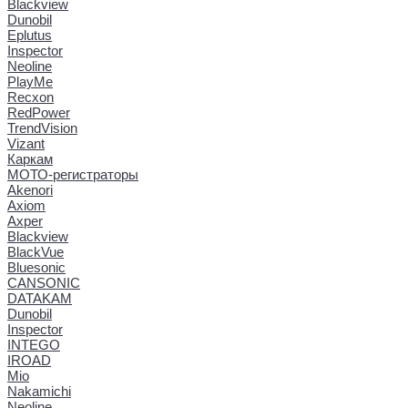
Blackview
Dunobil
Eplutus
Inspector
Neoline
PlayMe
Recxon
RedPower
TrendVision
Vizant
Каркам
МОТО-регистраторы
Akenori
Axiom
Axper
Blackview
BlackVue
Bluesonic
CANSONIC
DATAKAM
Dunobil
Inspector
INTEGO
IROAD
Mio
Nakamichi
Neoline