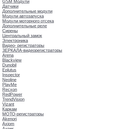
GSM Модули
Датчики
Дополнительные модули
Модули автозапуска
Модули моторного отсека
Дополнительные реле
Сирены
Центральный замок
Электроника
Видео- регистраторы
ЗЕРКАЛА-видеорегистраторы
Arena
Blackview
Dunobil
Eplutus
Inspector
Neoline
PlayMe
Recxon
RedPower
TrendVision
Vizant
Каркам
МОТО-регистраторы
Akenori
Axiom
Axper