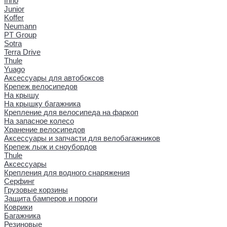
Inno
Junior
Koffer
Neumann
PT Group
Sotra
Terra Drive
Thule
Yuago
Аксессуары для автобоксов
Крепеж велосипедов
На крышу
На крышку багажника
Крепление для велосипеда на фаркоп
На запасное колесо
Хранение велосипедов
Аксессуары и запчасти для велобагажников
Крепеж лыж и сноубордов
Thule
Аксессуары
Крепления для водного снаряжения
Серфинг
Грузовые корзины
Защита бамперов и пороги
Коврики
Багажника
Резиновые