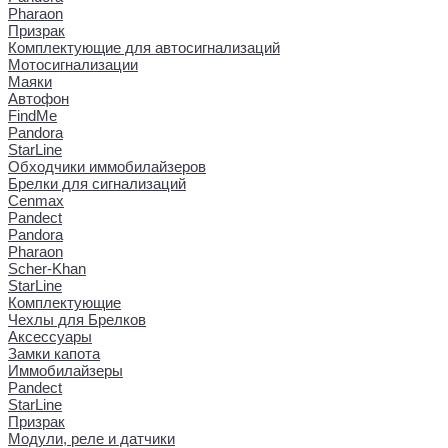
Pharaon
Призрак
Комплектующие для автосигнализаций
Мотосигнализации
Маяки
Автофон
FindMe
Pandora
StarLine
Обходчики иммобилайзеров
Брелки для сигнализаций
Cenmax
Pandect
Pandora
Pharaon
Scher-Khan
StarLine
Комплектующие
Чехлы для Брелков
Аксессуары
Замки капота
Иммобилайзеры
Pandect
StarLine
Призрак
Модули, реле и датчики