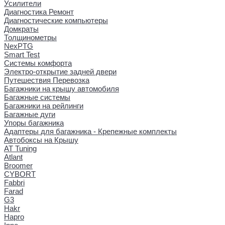
Усилители
Диагностика Ремонт
Диагностические компьютеры
Домкраты
Толщинометры
NexPTG
Smart Test
Системы комфорта
Электро-открытие задней двери
Путешествия Перевозка
Багажники на крышу автомобиля
Багажные системы
Багажники на рейлинги
Багажные дуги
Упоры багажника
Адаптеры для багажника - Крепежные комплекты
Автобоксы на Крышу
AT Tuning
Atlant
Broomer
CYBORT
Fabbri
Farad
G3
Hakr
Hapro