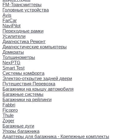
FM-Трансмиттеры
Головные устройства
Avis
FarCar
NaviPilot
Переходные рамки
Усилители
Диагностика Ремонт
Диагностические компьютеры
Домкраты
Толщинометры
NexPTG
Smart Test
Системы комфорта
Электро-открытие задней двери
Путешествия Перевозка
Багажники на крышу автомобиля
Багажные системы
Багажники на рейлинги
Fabbri
Ficopro
Thule
Zoger
Багажные дуги
Упоры багажника
Адаптеры для багажника - Крепежные комплекты