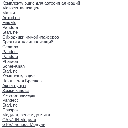
Комплектующие для автосигнализаций
Мотосигнализации
Маяки
Автофон
FindMe
Pandora
StarLine
Обходчики иммобилайзеров
Брелки для сигнализаций
Cenmax
Pandect
Pandora
Pharaon
Scher-Khan
StarLine
Комплектующие
Чехлы для Брелков
Аксессуары
Замки капота
Иммобилайзеры
Pandect
StarLine
Призрак
Модули, реле и датчики
CAN/LIN Модули
GPS/Глонасс Модули