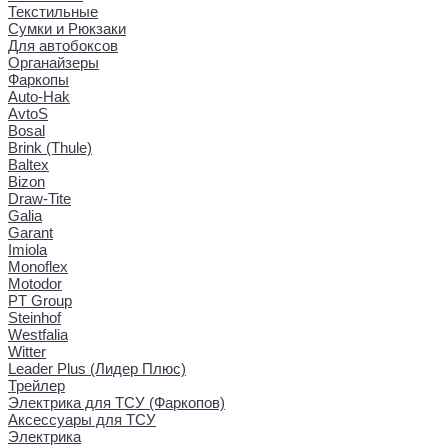
Текстильные
Сумки и Рюкзаки
Для автобоксов
Органайзеры
Фаркопы
Auto-Hak
AvtoS
Bosal
Brink (Thule)
Baltex
Bizon
Draw-Tite
Galia
Garant
Imiola
Monoflex
Motodor
PT Group
Steinhof
Westfalia
Witter
Leader Plus (Лидер Плюс)
Трейлер
Электрика для ТСУ (Фаркопов)
Аксессуары для ТСУ
Электрика