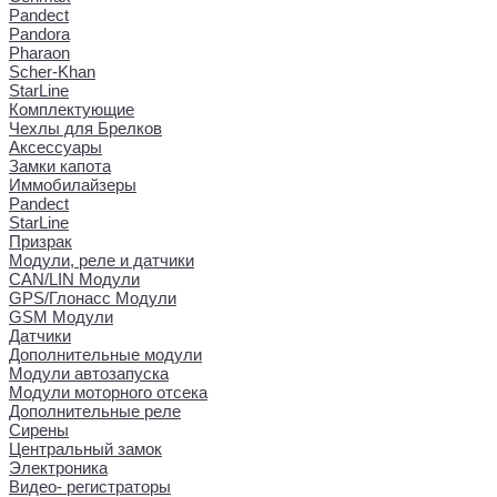
Pandect
Pandora
Pharaon
Scher-Khan
StarLine
Комплектующие
Чехлы для Брелков
Аксессуары
Замки капота
Иммобилайзеры
Pandect
StarLine
Призрак
Модули, реле и датчики
CAN/LIN Модули
GPS/Глонасс Модули
GSM Модули
Датчики
Дополнительные модули
Модули автозапуска
Модули моторного отсека
Дополнительные реле
Сирены
Центральный замок
Электроника
Видео- регистраторы