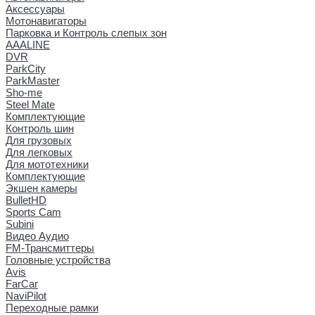
Аксессуары
Мотонавигаторы
Парковка и Контроль слепых зон
AAALINE
DVR
ParkCity
ParkMaster
Sho-me
Steel Mate
Комплектующие
Контроль шин
Для грузовых
Для легковых
Для мототехники
Комплектующие
Экшен камеры
BulletHD
Sports Cam
Subini
Видео Аудио
FM-Трансмиттеры
Головные устройства
Avis
FarCar
NaviPilot
Переходные рамки