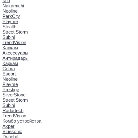
Mio
Nakamichi
Neoline
ParkCity
Playme
Stealth
Street Storm
Subini
TrendVision
Каркам
Аксессуары
Антирадары
Каркам
Cobra
Escort
Neoline
Playme
Prestige
SilverStone
Street Storm
Subini
Radartech
TrendVision
Комбо устройства
Axper
Bluesonic
Dunobil