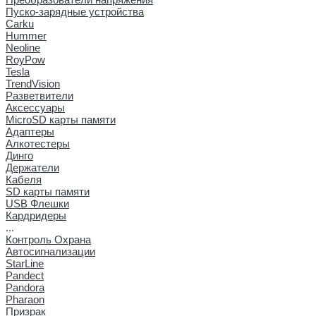
Пуско-зарядные устройства
Carku
Hummer
Neoline
RoyPow
Tesla
TrendVision
Разветвители
Аксессуары
MicroSD карты памяти
Адаптеры
Алкотестеры
Динго
Держатели
Кабеля
SD карты памяти
USB Флешки
Кардридеры
...
Контроль Охрана
Автосигнализации
StarLine
Pandect
Pandora
Pharaon
Призрак