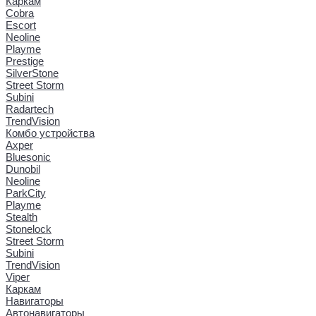
Каркам
Cobra
Escort
Neoline
Playme
Prestige
SilverStone
Street Storm
Subini
Radartech
TrendVision
Комбо устройства
Axper
Bluesonic
Dunobil
Neoline
ParkCity
Playme
Stealth
Stonelock
Street Storm
Subini
TrendVision
Viper
Каркам
Навигаторы
Автонавигаторы