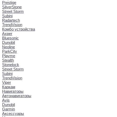
Prestige
SilverStone
Street Storm
Subini
Radartech
TrendVision
Комбо устройства
Axper
Bluesonic
Dunobil
Neoline
ParkCity
Playme
Stealth
Stonelock
Street Storm
Subini
TrendVision
Viper
Каркам
Навигаторы
Автонавигаторы
Avis
Dunobil
Garmin
Аксессуары