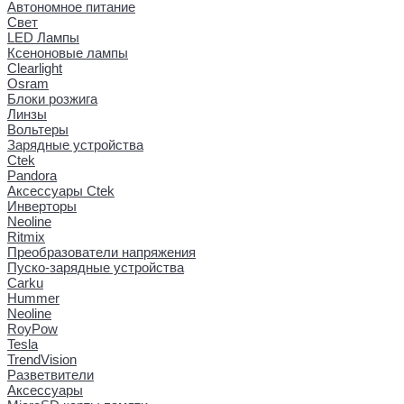
Автономное питание
Свет
LED Лампы
Ксеноновые лампы
Clearlight
Osram
Блоки розжига
Линзы
Вольтеры
Зарядные устройства
Ctek
Pandora
Аксессуары Ctek
Инверторы
Neoline
Ritmix
Преобразователи напряжения
Пуско-зарядные устройства
Carku
Hummer
Neoline
RoyPow
Tesla
TrendVision
Разветвители
Аксессуары