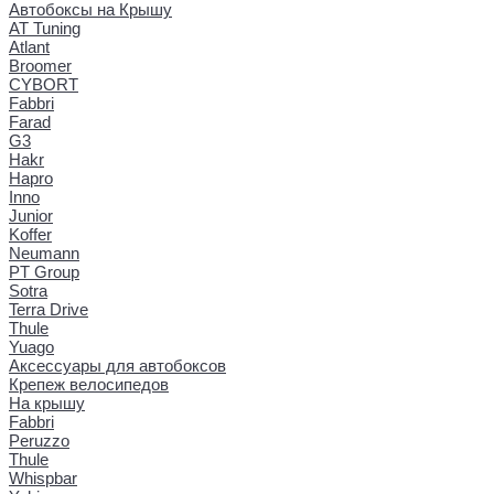
Автобоксы на Крышу
AT Tuning
Atlant
Broomer
CYBORT
Fabbri
Farad
G3
Hakr
Hapro
Inno
Junior
Koffer
Neumann
PT Group
Sotra
Terra Drive
Thule
Yuago
Аксессуары для автобоксов
Крепеж велосипедов
На крышу
Fabbri
Peruzzo
Thule
Whispbar