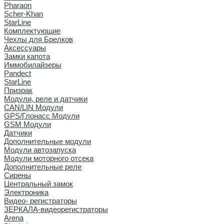
Pharaon
Scher-Khan
StarLine
Комплектующие
Чехлы для Брелков
Аксессуары
Замки капота
Иммобилайзеры
Pandect
StarLine
Призрак
Модули, реле и датчики
CAN/LIN Модули
GPS/Глонасс Модули
GSM Модули
Датчики
Дополнительные модули
Модули автозапуска
Модули моторного отсека
Дополнительные реле
Сирены
Центральный замок
Электроника
Видео- регистраторы
ЗЕРКАЛА-видеорегистраторы
Arena