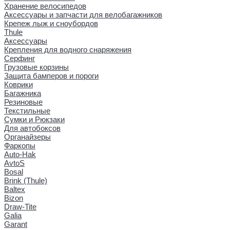
Хранение велосипедов
Аксессуары и запчасти для велобагажников
Крепеж лыж и сноубордов
Thule
Аксессуары
Крепления для водного снаряжения
Серфинг
Грузовые корзины
Защита бамперов и пороги
Коврики
Багажника
Резиновые
Текстильные
Сумки и Рюкзаки
Для автобоксов
Органайзеры
Фаркопы
Auto-Hak
AvtoS
Bosal
Brink (Thule)
Baltex
Bizon
Draw-Tite
Galia
Garant