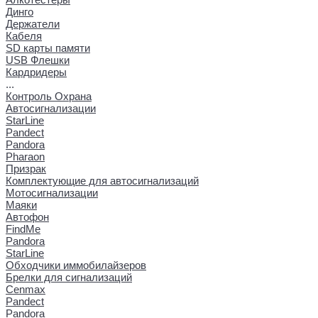
Динго
Держатели
Кабеля
SD карты памяти
USB Флешки
Кардридеры
...
Контроль Охрана
Автосигнализации
StarLine
Pandect
Pandora
Pharaon
Призрак
Комплектующие для автосигнализаций
Мотосигнализации
Маяки
Автофон
FindMe
Pandora
StarLine
Обходчики иммобилайзеров
Брелки для сигнализаций
Cenmax
Pandect
Pandora