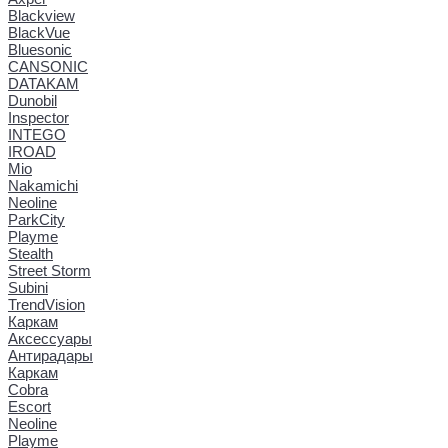
Blackview
BlackVue
Bluesonic
CANSONIC
DATAKAM
Dunobil
Inspector
INTEGO
IROAD
Mio
Nakamichi
Neoline
ParkCity
Playme
Stealth
Street Storm
Subini
TrendVision
Каркам
Аксессуары
Антирадары
Каркам
Cobra
Escort
Neoline
Playme