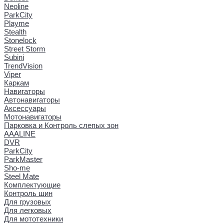
Neoline
ParkCity
Playme
Stealth
Stonelock
Street Storm
Subini
TrendVision
Viper
Каркам
Навигаторы
Автонавигаторы
Аксессуары
Мотонавигаторы
Парковка и Контроль слепых зон
AAALINE
DVR
ParkCity
ParkMaster
Sho-me
Steel Mate
Комплектующие
Контроль шин
Для грузовых
Для легковых
Для мототехники