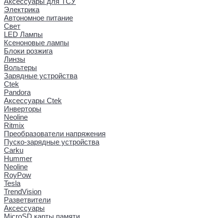
Аксессуары для ТСУ
Электрика
Автономное питание
Свет
LED Лампы
Ксеноновые лампы
Блоки розжига
Линзы
Вольтеры
Зарядные устройства
Ctek
Pandora
Аксессуары Ctek
Инверторы
Neoline
Ritmix
Преобразователи напряжения
Пуско-зарядные устройства
Carku
Hummer
Neoline
RoyPow
Tesla
TrendVision
Разветвители
Аксессуары
MicroSD карты памяти