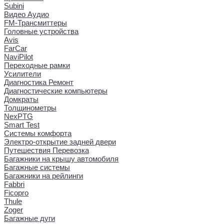
Subini
Видео Аудио
FM-Трансмиттеры
Головные устройства
Avis
FarCar
NaviPilot
Переходные рамки
Усилители
Диагностика Ремонт
Диагностические компьютеры
Домкраты
Толщинометры
NexPTG
Smart Test
Системы комфорта
Электро-открытие задней двери
Путешествия Перевозка
Багажники на крышу автомобиля
Багажные системы
Багажники на рейлинги
Fabbri
Ficopro
Thule
Zoger
Багажные дуги