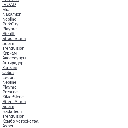
IROAD
Mio
Nakamichi
Neoline
ParkCity
Playme
Stealth
Street Storm
Subini
TrendVision
Каркам
Аксессуары
Антирадары
Каркам
Cobra
Escort
Neoline
Playme
Prestige
SilverStone
Street Storm
Subini
Radartech
TrendVision
Комбо устройства
Axper