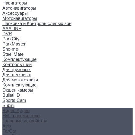
Навигаторы
Автонавигаторы
Аксессуары
Мотонавигаторы
Парковка и Контроль слепых зон
AAALINE
DVR
ParkCity
ParkMaster
Sho-me
Steel Mate
Комплектующие
Контроль шин
Для грузовых
Для легковых
Для мототехники
Комплектующие
Экшен камеры
BulletHD
Sports Cam
Subini
Видео Аудио
FM-Трансмиттеры
Головные устройства
Avis
FarCar