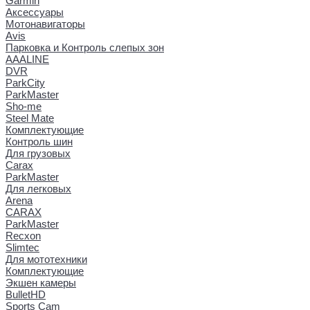
Garmin
Аксессуары
Мотонавигаторы
Avis
Парковка и Контроль слепых зон
AAALINE
DVR
ParkCity
ParkMaster
Sho-me
Steel Mate
Комплектующие
Контроль шин
Для грузовых
Carax
ParkMaster
Для легковых
Arena
CARAX
ParkMaster
Recxon
Slimtec
Для мототехники
Комплектующие
Экшен камеры
BulletHD
Sports Cam