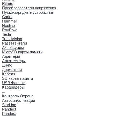
Ritmix
Преобразователи напряжения
Пуско-зарядные устройства
Carku
Hummer
Neoline
RoyPow
Tesla
TrendVision
Разветвители
Аксессуары
MicroSD карты памяти
Адаптеры
Алкотестеры
Динго
Держатели
Кабеля
SD карты памяти
USB Флешки
Кардридеры
...
Контроль Охрана
Автосигнализации
StarLine
Pandect
Pandora