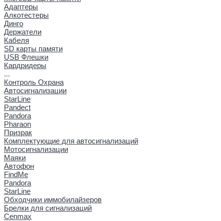
Адаптеры
Алкотестеры
Динго
Держатели
Кабеля
SD карты памяти
USB Флешки
Кардридеры
...
Контроль Охрана
Автосигнализации
StarLine
Pandect
Pandora
Pharaon
Призрак
Комплектующие для автосигнализаций
Мотосигнализации
Маяки
Автофон
FindMe
Pandora
StarLine
Обходчики иммобилайзеров
Брелки для сигнализаций
Cenmax