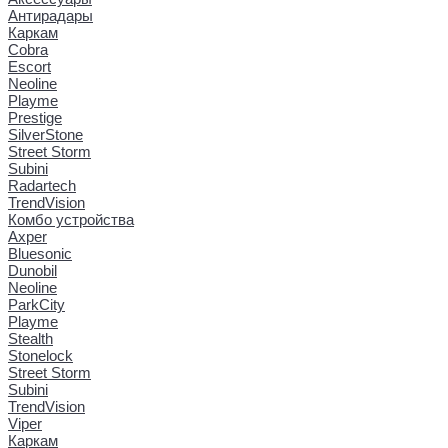
Антирадары
Каркам
Cobra
Escort
Neoline
Playme
Prestige
SilverStone
Street Storm
Subini
Radartech
TrendVision
Комбо устройства
Axper
Bluesonic
Dunobil
Neoline
ParkCity
Playme
Stealth
Stonelock
Street Storm
Subini
TrendVision
Viper
Каркам