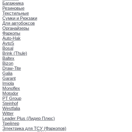
Багажника
Резиновые
Текстильные
Сумки и Рюкзаки
Для автобоксов
Органайзеры
Фаркопы
Auto-Hak
AvtoS
Bosal
Brink (Thule)
Baltex
Bizon
Draw-Tite
Galia
Garant
Imiola
Monoflex
Motodor
PT Group
Steinhof
Westfalia
Witter
Leader Plus (Лидер Плюс)
Трейлер
Электрика для ТСУ (Фаркопов)