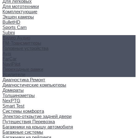
Для легковых
Для мототехники
Комплектующие
Экшен камеры
BulletHD
Sports Cam
Subini
Видео Аудио
FM-Трансмиттеры
Головные устройства
Avis
FarCar
NaviPilot
Переходные рамки
Усилители
Диагностика Ремонт
Диагностические компьютеры
Домкраты
Толщинометры
NexPTG
Smart Test
Системы комфорта
Электро-открытие задней двери
Путешествия Перевозка
Багажники на крышу автомобиля
Багажные системы
Багажники на рейлинги