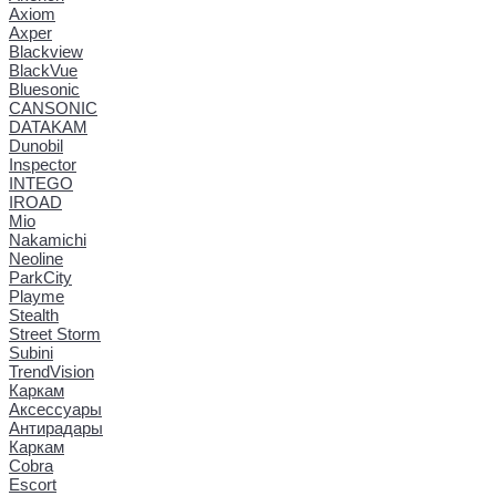
Axiom
Axper
Blackview
BlackVue
Bluesonic
CANSONIC
DATAKAM
Dunobil
Inspector
INTEGO
IROAD
Mio
Nakamichi
Neoline
ParkCity
Playme
Stealth
Street Storm
Subini
TrendVision
Каркам
Аксессуары
Антирадары
Каркам
Cobra
Escort