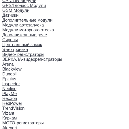
CAN/LIN Модули
GPS/Глонасс Модули
GSM Модули
Датчики
Дополнительные модули
Модули автозапуска
Модули моторного отсека
Дополнительные реле
Сирены
Центральный замок
Электроника
Видео- регистраторы
ЗЕРКАЛА-видеорегистраторы
Arena
Blackview
Dunobil
Eplutus
Inspector
Neoline
PlayMe
Recxon
RedPower
TrendVision
Vizant
Каркам
МОТО-регистраторы
Akenori