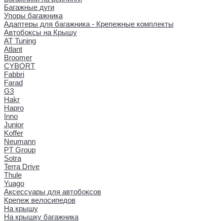
Багажные дуги
Упоры багажника
Адаптеры для багажника - Крепежные комплекты
Автобоксы на Крышу
AT Tuning
Atlant
Broomer
CYBORT
Fabbri
Farad
G3
Hakr
Hapro
Inno
Junior
Koffer
Neumann
PT Group
Sotra
Terra Drive
Thule
Yuago
Аксессуары для автобоксов
Крепеж велосипедов
На крышу
На крышку багажника