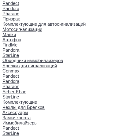
Pandect
Pandora
Pharaon
Призрак
Комплектующие для автосигнализаций
Мотосигнализации
Маяки
Автофон
FindMe
Pandora
StarLine
Обходчики иммобилайзеров
Брелки для сигнализаций
Cenmax
Pandect
Pandora
Pharaon
Scher-Khan
StarLine
Комплектующие
Чехлы для Брелков
Аксессуары
Замки капота
Иммобилайзеры
Pandect
StarLine