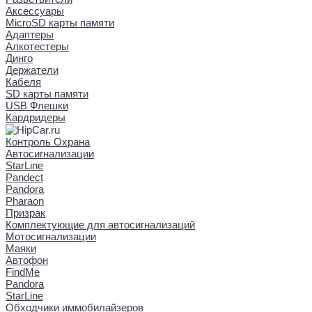
Аксессуары
MicroSD карты памяти
Адаптеры
Алкотестеры
Динго
Держатели
Кабеля
SD карты памяти
USB Флешки
Кардридеры
Контроль Охрана
Автосигнализации
StarLine
Pandect
Pandora
Pharaon
Призрак
Комплектующие для автосигнализаций
Мотосигнализации
Маяки
Автофон
FindMe
Pandora
StarLine
Обходчики иммобилайзеров