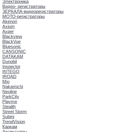
Электроника
Видео- регистраторы
ЗЕРКАЛА-видеорегистраторы
МОТО-регистраторы
Akenori
Axiom
Axper
Blackview
BlackVue
Bluesonic
CANSONIC
DATAKAM
Dunobil
Inspector
INTEGO
IROAD
Mio
Nakamichi
Neoline
ParkCity
Playme
Stealth
Street Storm
Subini
TrendVision
Каркам
Аксессуары