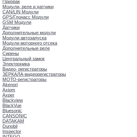
Призрак
Модули, реле и датчики
CAN/LIN Модули
GPS/Глонасс Модули
GSM Модули
Датчики
Дополнительные модули
Модули автозапуска
Модули моторного отсека
Дополнительные реле
Сирены
Центральный замок
Электроника
Видео- регистраторы
ЗЕРКАЛА-видеорегистраторы
МОТО-регистраторы
Akenori
Axiom
Axper
Blackview
BlackVue
Bluesonic
CANSONIC
DATAKAM
Dunobil
Inspector
INTEGO