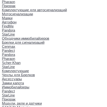
Pharaon
Призрак
Комплектующие для автосигнализаций
Мотосигнализации
Маяки
Автофон
FindMe
Pandora
StarLine
Обходчики иммобилайзеров
Брелки для сигнализаций
Cenmax
Pandect
Pandora
Pharaon
Scher-Khan
StarLine
Комплектующие
Чехлы для Брелков
Аксессуары
Замки капота
Иммобилайзеры
Pandect
StarLine
Призрак
Модули, реле и датчики