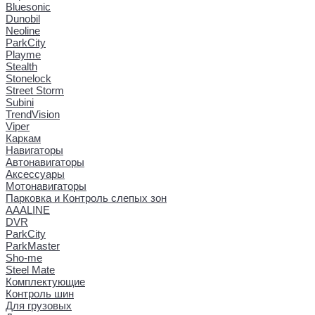
Bluesonic
Dunobil
Neoline
ParkCity
Playme
Stealth
Stonelock
Street Storm
Subini
TrendVision
Viper
Каркам
Навигаторы
Автонавигаторы
Аксессуары
Мотонавигаторы
Парковка и Контроль слепых зон
AAALINE
DVR
ParkCity
ParkMaster
Sho-me
Steel Mate
Комплектующие
Контроль шин
Для грузовых