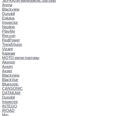
ЗЕРКАЛА-видеорегистраторы
Arena
Blackview
Dunobil
Eplutus
Inspector
Neoline
PlayMe
Recxon
RedPower
TrendVision
Vizant
Каркам
МОТО-регистраторы
Akenori
Axiom
Axper
Blackview
BlackVue
Bluesonic
CANSONIC
DATAKAM
Dunobil
Inspector
INTEGO
IROAD
Mio