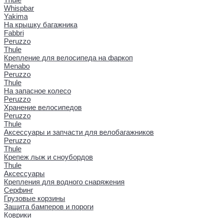
Whispbar
Yakima
На крышку багажника
Fabbri
Peruzzo
Thule
Крепление для велосипеда на фаркоп
Menabo
Peruzzo
Thule
На запасное колесо
Peruzzo
Хранение велосипедов
Peruzzo
Thule
Аксессуары и запчасти для велобагажников
Peruzzo
Thule
Крепеж лыж и сноубордов
Thule
Аксессуары
Крепления для водного снаряжения
Серфинг
Грузовые корзины
Защита бамперов и пороги
Коврики