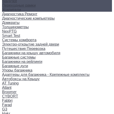
NaviPilot
Переходные рамки
Усилители
Диагностика Ремонт
Диагностические компьютеры
Домкраты
Толщинометры
NexPTG
Smart Test
Системы комфорта
Электро-открытие задней двери
Путешествия Перевозка
Багажники на крышу автомобиля
Багажные системы
Багажники на рейлинги
Багажные дуги
Упоры багажника
Адаптеры для багажника - Крепежные комплекты
Автобоксы на Крышу
AT Tuning
Atlant
Broomer
CYBORT
Fabbri
Farad
G3
Hakr