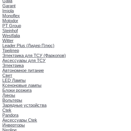
Galia
Garant
Imiola
Monoflex
Motodor
PT Group
Steinhof
Westfalia
Witter
Leader Plus (Лидер Плюс)
Трейлер
Электрика для ТСУ (Фаркопов)
Аксессуары для ТСУ
Электрика
Автономное питание
Свет
LED Лампы
Ксеноновые лампы
Блоки розжига
Линзы
Вольтеры
Зарядные устройства
Ctek
Pandora
Аксессуары Ctek
Инверторы
Neoline