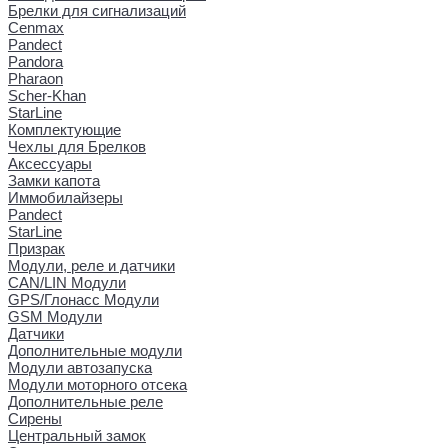
Брелки для сигнализаций
Cenmax
Pandect
Pandora
Pharaon
Scher-Khan
StarLine
Комплектующие
Чехлы для Брелков
Аксессуары
Замки капота
Иммобилайзеры
Pandect
StarLine
Призрак
Модули, реле и датчики
CAN/LIN Модули
GPS/Глонасс Модули
GSM Модули
Датчики
Дополнительные модули
Модули автозапуска
Модули моторного отсека
Дополнительные реле
Сирены
Центральный замок