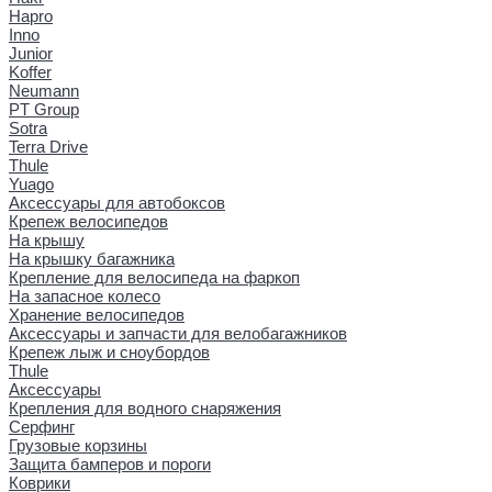
Hapro
Inno
Junior
Koffer
Neumann
PT Group
Sotra
Terra Drive
Thule
Yuago
Аксессуары для автобоксов
Крепеж велосипедов
На крышу
На крышку багажника
Крепление для велосипеда на фаркоп
На запасное колесо
Хранение велосипедов
Аксессуары и запчасти для велобагажников
Крепеж лыж и сноубордов
Thule
Аксессуары
Крепления для водного снаряжения
Серфинг
Грузовые корзины
Защита бамперов и пороги
Коврики