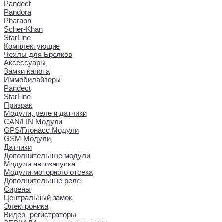
Pandect
Pandora
Pharaon
Scher-Khan
StarLine
Комплектующие
Чехлы для Брелков
Аксессуары
Замки капота
Иммобилайзеры
Pandect
StarLine
Призрак
Модули, реле и датчики
CAN/LIN Модули
GPS/Глонасс Модули
GSM Модули
Датчики
Дополнительные модули
Модули автозапуска
Модули моторного отсека
Дополнительные реле
Сирены
Центральный замок
Электроника
Видео- регистраторы