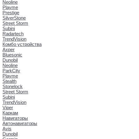
Neoline
Playme
Prestige
SilverStone
Street Storm
Subini
Radartech
TrendVision
Комбо устройства
Axper
Bluesonic
Dunobil
Neoline
ParkCity
Playme
Stealth
Stonelock
Street Storm
Subini
TrendVision
Viper
Каркам
Навигаторы
Автонавигаторы
Avis
Dunobil