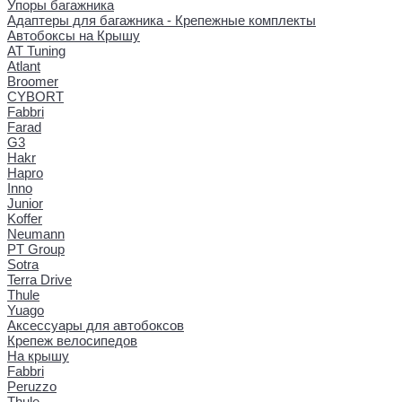
Упоры багажника
Адаптеры для багажника - Крепежные комплекты
Автобоксы на Крышу
AT Tuning
Atlant
Broomer
CYBORT
Fabbri
Farad
G3
Hakr
Hapro
Inno
Junior
Koffer
Neumann
PT Group
Sotra
Terra Drive
Thule
Yuago
Аксессуары для автобоксов
Крепеж велосипедов
На крышу
Fabbri
Peruzzo
Thule