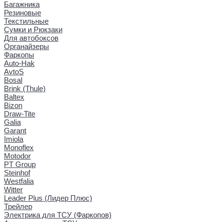
Багажника
Резиновые
Текстильные
Сумки и Рюкзаки
Для автобоксов
Органайзеры
Фаркопы
Auto-Hak
AvtoS
Bosal
Brink (Thule)
Baltex
Bizon
Draw-Tite
Galia
Garant
Imiola
Monoflex
Motodor
PT Group
Steinhof
Westfalia
Witter
Leader Plus (Лидер Плюс)
Трейлер
Электрика для ТСУ (Фаркопов)