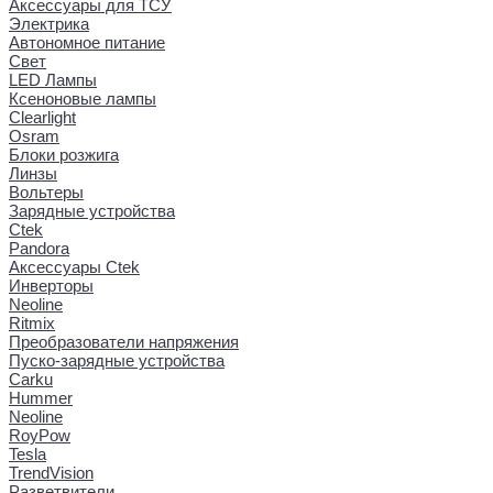
Аксессуары для ТСУ
Электрика
Автономное питание
Свет
LED Лампы
Ксеноновые лампы
Clearlight
Osram
Блоки розжига
Линзы
Вольтеры
Зарядные устройства
Ctek
Pandora
Аксессуары Ctek
Инверторы
Neoline
Ritmix
Преобразователи напряжения
Пуско-зарядные устройства
Carku
Hummer
Neoline
RoyPow
Tesla
TrendVision
Разветвители