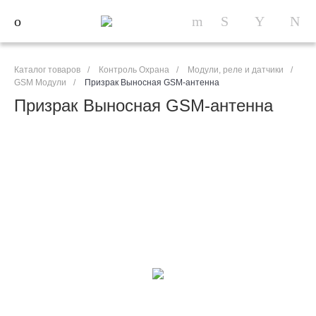
Каталог товаров
/
Контроль Охрана
/
Модули, реле и датчики
/
GSM Модули
/
Призрак Выносная GSM-антенна
Призрак Выносная GSM-антенна