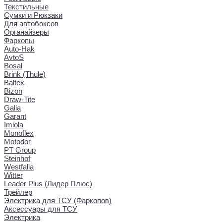
Текстильные
Сумки и Рюкзаки
Для автобоксов
Органайзеры
Фаркопы
Auto-Hak
AvtoS
Bosal
Brink (Thule)
Baltex
Bizon
Draw-Tite
Galia
Garant
Imiola
Monoflex
Motodor
PT Group
Steinhof
Westfalia
Witter
Leader Plus (Лидер Плюс)
Трейлер
Электрика для ТСУ (Фаркопов)
Аксессуары для ТСУ
Электрика