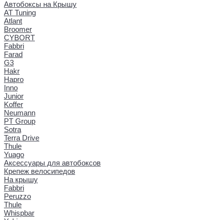
Автобоксы на Крышу
AT Tuning
Atlant
Broomer
CYBORT
Fabbri
Farad
G3
Hakr
Hapro
Inno
Junior
Koffer
Neumann
PT Group
Sotra
Terra Drive
Thule
Yuago
Аксессуары для автобоксов
Крепеж велосипедов
На крышу
Fabbri
Peruzzo
Thule
Whispbar