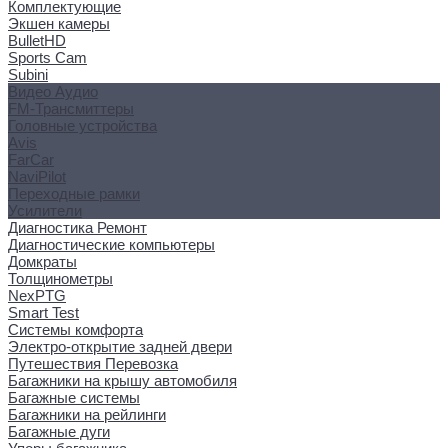
Комплектующие
Экшен камеры
BulletHD
Sports Cam
Subini
Видео Аудио
FM-Трансмиттеры
Головные устройства
Avis
FarCar
NaviPilot
Переходные рамки
Усилители
Диагностика Ремонт
Диагностические компьютеры
Домкраты
Толщинометры
NexPTG
Smart Test
Системы комфорта
Электро-открытие задней двери
Путешествия Перевозка
Багажники на крышу автомобиля
Багажные системы
Багажники на рейлинги
Багажные дуги