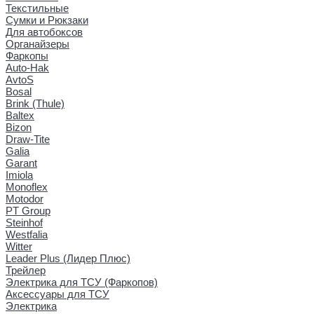
Текстильные
Сумки и Рюкзаки
Для автобоксов
Органайзеры
Фаркопы
Auto-Hak
AvtoS
Bosal
Brink (Thule)
Baltex
Bizon
Draw-Tite
Galia
Garant
Imiola
Monoflex
Motodor
PT Group
Steinhof
Westfalia
Witter
Leader Plus (Лидер Плюс)
Трейлер
Электрика для ТСУ (Фаркопов)
Аксессуары для ТСУ
Электрика