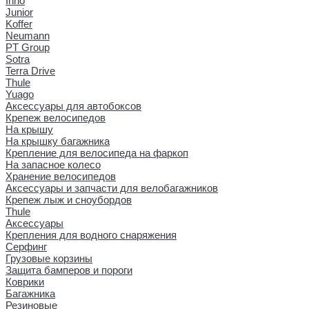
Inno
Junior
Koffer
Neumann
PT Group
Sotra
Terra Drive
Thule
Yuago
Аксессуары для автобоксов
Крепеж велосипедов
На крышу
На крышку багажника
Крепление для велосипеда на фаркоп
На запасное колесо
Хранение велосипедов
Аксессуары и запчасти для велобагажников
Крепеж лыж и сноубордов
Thule
Аксессуары
Крепления для водного снаряжения
Серфинг
Грузовые корзины
Защита бамперов и пороги
Коврики
Багажника
Резиновые