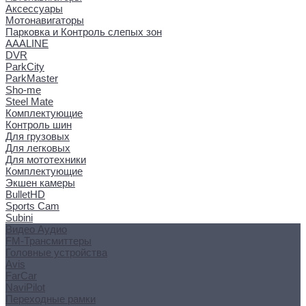
Аксессуары
Мотонавигаторы
Парковка и Контроль слепых зон
AAALINE
DVR
ParkCity
ParkMaster
Sho-me
Steel Mate
Комплектующие
Контроль шин
Для грузовых
Для легковых
Для мототехники
Комплектующие
Экшен камеры
BulletHD
Sports Cam
Subini
Видео Аудио
FM-Трансмиттеры
Головные устройства
Avis
FarCar
NaviPilot
Переходные рамки