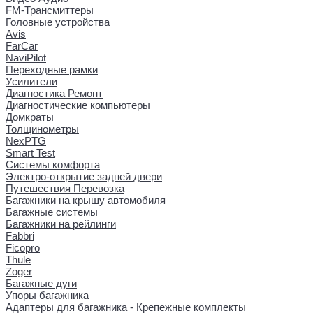
FM-Трансмиттеры
Головные устройства
Avis
FarCar
NaviPilot
Переходные рамки
Усилители
Диагностика Ремонт
Диагностические компьютеры
Домкраты
Толщинометры
NexPTG
Smart Test
Системы комфорта
Электро-открытие задней двери
Путешествия Перевозка
Багажники на крышу автомобиля
Багажные системы
Багажники на рейлинги
Fabbri
Ficopro
Thule
Zoger
Багажные дуги
Упоры багажника
Адаптеры для багажника - Крепежные комплекты