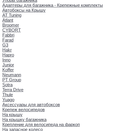
Упоры багажника
Адаптеры для багажника - Крепежные комплекты
Автобоксы на Крышу
AT Tuning
Atlant
Broomer
CYBORT
Fabbri
Farad
G3
Hakr
Hapro
Inno
Junior
Koffer
Neumann
PT Group
Sotra
Terra Drive
Thule
Yuago
Аксессуары для автобоксов
Крепеж велосипедов
На крышу
На крышку багажника
Крепление для велосипеда на фаркоп
На запасное колесо