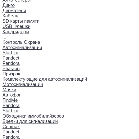
Динго
Держатели
Кабеля
SD карты памяти
USB Флешки
Кардридеры
...
Контроль Охрана
Автосигнализации
StarLine
Pandect
Pandora
Pharaon
Призрак
Комплектующие для автосигнализаций
Мотосигнализации
Маяки
Автофон
FindMe
Pandora
StarLine
Обходчики иммобилайзеров
Брелки для сигнализаций
Cenmax
Pandect
Pandora