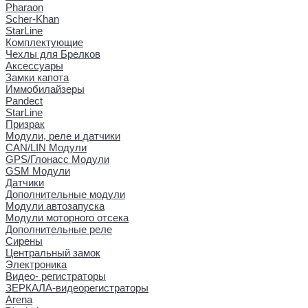
Pharaon
Scher-Khan
StarLine
Комплектующие
Чехлы для Брелков
Аксессуары
Замки капота
Иммобилайзеры
Pandect
StarLine
Призрак
Модули, реле и датчики
CAN/LIN Модули
GPS/Глонасс Модули
GSM Модули
Датчики
Дополнительные модули
Модули автозапуска
Модули моторного отсека
Дополнительные реле
Сирены
Центральный замок
Электроника
Видео- регистраторы
ЗЕРКАЛА-видеорегистраторы
Arena