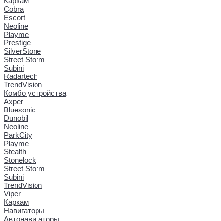
Каркам
Cobra
Escort
Neoline
Playme
Prestige
SilverStone
Street Storm
Subini
Radartech
TrendVision
Комбо устройства
Axper
Bluesonic
Dunobil
Neoline
ParkCity
Playme
Stealth
Stonelock
Street Storm
Subini
TrendVision
Viper
Каркам
Навигаторы
Автонавигаторы