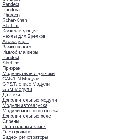
Pandect
Pandora
Pharaon
Scher-Khan
StarLine
Комплектующие
Чехлы для Брелков
Аксессуары
Замки капота
Иммобилайзеры
Pandect
StarLine
Призрак
Модули, реле и датчики
CAN/LIN Модули
GPS/Глонасс Модули
GSM Модули
Датчики
Дополнительные модули
Модули автозапуска
Модули моторного отсека
Дополнительные реле
Сирены
Центральный замок
Электроника
Видео- регистраторы