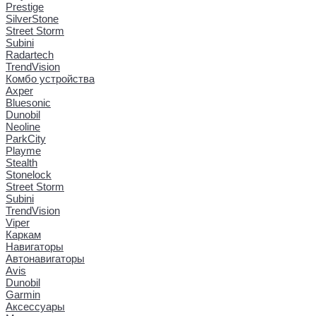
Prestige
SilverStone
Street Storm
Subini
Radartech
TrendVision
Комбо устройства
Axper
Bluesonic
Dunobil
Neoline
ParkCity
Playme
Stealth
Stonelock
Street Storm
Subini
TrendVision
Viper
Каркам
Навигаторы
Автонавигаторы
Avis
Dunobil
Garmin
Аксессуары