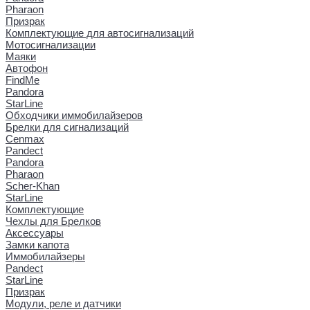
Pharaon
Призрак
Комплектующие для автосигнализаций
Мотосигнализации
Маяки
Автофон
FindMe
Pandora
StarLine
Обходчики иммобилайзеров
Брелки для сигнализаций
Cenmax
Pandect
Pandora
Pharaon
Scher-Khan
StarLine
Комплектующие
Чехлы для Брелков
Аксессуары
Замки капота
Иммобилайзеры
Pandect
StarLine
Призрак
Модули, реле и датчики