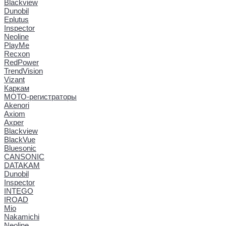
Blackview
Dunobil
Eplutus
Inspector
Neoline
PlayMe
Recxon
RedPower
TrendVision
Vizant
Каркам
МОТО-регистраторы
Akenori
Axiom
Axper
Blackview
BlackVue
Bluesonic
CANSONIC
DATAKAM
Dunobil
Inspector
INTEGO
IROAD
Mio
Nakamichi
Neoline