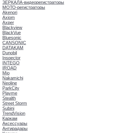
ЗЕРКАЛА-видеорегистраторы
МОТО-регистраторы
Akenori
Axiom
Axper
Blackview
BlackVue
Bluesonic
CANSONIC
DATAKAM
Dunobil
Inspector
INTEGO
IROAD
Mio
Nakamichi
Neoline
ParkCity
Playme
Stealth
Street Storm
Subini
TrendVision
Каркам
Аксессуары
Антирадары