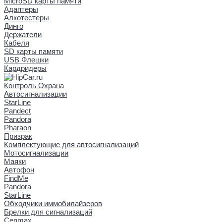
MicroSD карты памяти
Адаптеры
Алкотестеры
Динго
Держатели
Кабеля
SD карты памяти
USB Флешки
Кардридеры
Контроль Охрана
Автосигнализации
StarLine
Pandect
Pandora
Pharaon
Призрак
Комплектующие для автосигнализаций
Мотосигнализации
Маяки
Автофон
FindMe
Pandora
StarLine
Обходчики иммобилайзеров
Брелки для сигнализаций
Cenmax