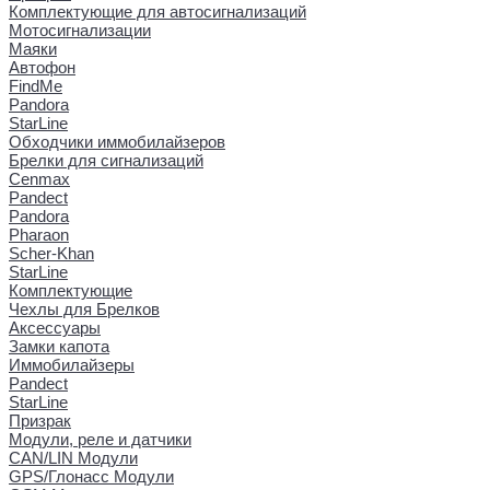
Комплектующие для автосигнализаций
Мотосигнализации
Маяки
Автофон
FindMe
Pandora
StarLine
Обходчики иммобилайзеров
Брелки для сигнализаций
Cenmax
Pandect
Pandora
Pharaon
Scher-Khan
StarLine
Комплектующие
Чехлы для Брелков
Аксессуары
Замки капота
Иммобилайзеры
Pandect
StarLine
Призрак
Модули, реле и датчики
CAN/LIN Модули
GPS/Глонасс Модули