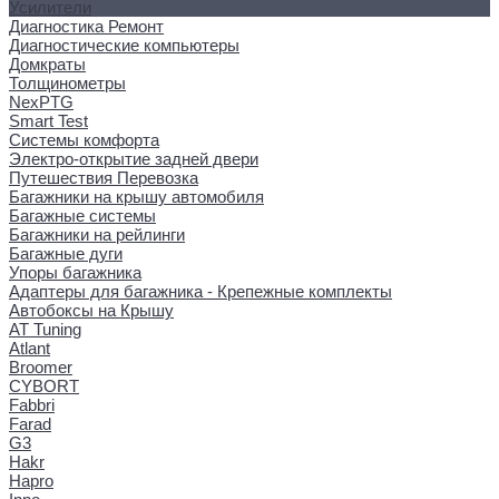
Усилители
Диагностика Ремонт
Диагностические компьютеры
Домкраты
Толщинометры
NexPTG
Smart Test
Системы комфорта
Электро-открытие задней двери
Путешествия Перевозка
Багажники на крышу автомобиля
Багажные системы
Багажники на рейлинги
Багажные дуги
Упоры багажника
Адаптеры для багажника - Крепежные комплекты
Автобоксы на Крышу
AT Tuning
Atlant
Broomer
CYBORT
Fabbri
Farad
G3
Hakr
Hapro