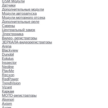
GSM Модули
Датчики
Дополнительные модули
Модули автозапуска
Модули моторного отсека
Дополнительные реле
Сирены
Центральный замок
Электроника
Видео- регистраторы
ЗЕРКАЛА-видеорегистраторы
Arena
Blackview
Dunobil
Eplutus
Inspector
Neoline
PlayMe
Recxon
RedPower
TrendVision
Vizant
Каркам
МОТО-регистраторы
Akenori
Axiom
Axper