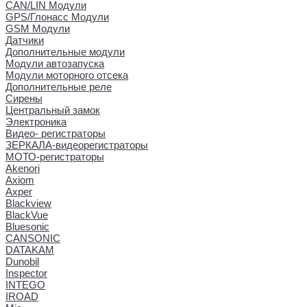
CAN/LIN Модули
GPS/Глонасс Модули
GSM Модули
Датчики
Дополнительные модули
Модули автозапуска
Модули моторного отсека
Дополнительные реле
Сирены
Центральный замок
Электроника
Видео- регистраторы
ЗЕРКАЛА-видеорегистраторы
МОТО-регистраторы
Akenori
Axiom
Axper
Blackview
BlackVue
Bluesonic
CANSONIC
DATAKAM
Dunobil
Inspector
INTEGO
IROAD