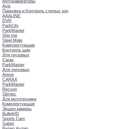
Мотонавигаторы
Avis
Парковка и Контроль слепых зон
AAALINE
DVR
ParkCity
ParkMaster
Sho-me
Steel Mate
Комплектующие
Контроль шин
Для грузовых
Carax
ParkMaster
Для легковых
Arena
CARAX
ParkMaster
Recxon
Slimtec
Для мототехники
Комплектующие
Экшен камеры
BulletHD
Sports Cam
Subini
Видео Аудио