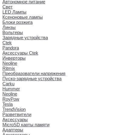
Автономное питание
Свет
LED Лампы
Ксеноновые лампы
Блоки розжига
Линзы
Вольтеры
Зарядные устройства
Ctek
Pandora
Аксессуары Ctek
Инверторы
Neoline
Ritmix
Преобразователи напряжения
Пуско-зарядные устройства
Carku
Hummer
Neoline
RoyPow
Tesla
TrendVision
Разветвители
Аксессуары
MicroSD карты памяти
Адаптеры
Алкотестеры