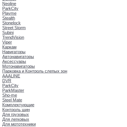
Neoline
ParkCity
Playme
Stealth
Stonelock
Street Storm
Subini
TrendVision
Viper
Каркам
Навигаторы
Автонавигаторы
Аксессуары
Мотонавигаторы
Парковка и Контроль слепых зон
AAALINE
DVR
ParkCity
ParkMaster
Sho-me
Steel Mate
Комплектующие
Контроль шин
Для грузовых
Для легковых
Для мототехники