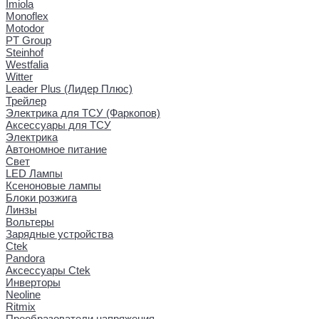
Imiola
Monoflex
Motodor
PT Group
Steinhof
Westfalia
Witter
Leader Plus (Лидер Плюс)
Трейлер
Электрика для ТСУ (Фаркопов)
Аксессуары для ТСУ
Электрика
Автономное питание
Свет
LED Лампы
Ксеноновые лампы
Блоки розжига
Линзы
Вольтеры
Зарядные устройства
Ctek
Pandora
Аксессуары Ctek
Инверторы
Neoline
Ritmix
Преобразователи напряжения