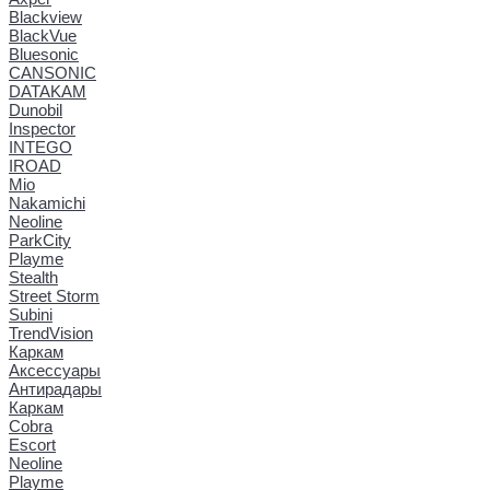
Blackview
BlackVue
Bluesonic
CANSONIC
DATAKAM
Dunobil
Inspector
INTEGO
IROAD
Mio
Nakamichi
Neoline
ParkCity
Playme
Stealth
Street Storm
Subini
TrendVision
Каркам
Аксессуары
Антирадары
Каркам
Cobra
Escort
Neoline
Playme