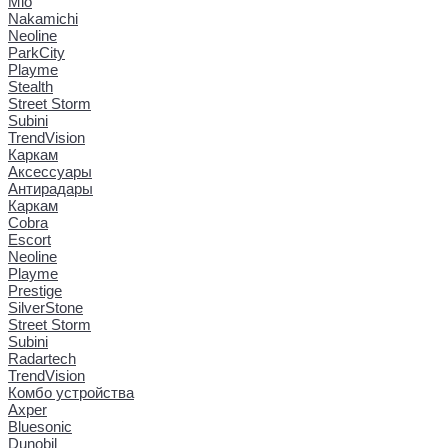
Mio
Nakamichi
Neoline
ParkCity
Playme
Stealth
Street Storm
Subini
TrendVision
Каркам
Аксессуары
Антирадары
Каркам
Cobra
Escort
Neoline
Playme
Prestige
SilverStone
Street Storm
Subini
Radartech
TrendVision
Комбо устройства
Axper
Bluesonic
Dunobil