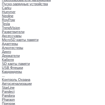
Пуско-зарядные устройства
Carku
Hummer
Neoline
RoyPow
Tesla
TrendVision
Разветвители
Аксессуары
MicroSD карты памяти
Адаптеры
Алкотестеры
Динго
Держатели
Кабеля
SD карты памяти
USB Флешки
Кардридеры
...
Контроль Охрана
Автосигнализации
StarLine
Pandect
Pandora
Pharaon
Призрак