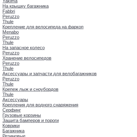
Yakima
На крышку багажника
Fabbri
Peruzzo
Thule
Крепление для велосипеда на фаркоп
Menabo
Peruzzo
Thule
На запасное колесо
Peruzzo
Хранение велосипедов
Peruzzo
Thule
Аксессуары и запчасти для велобагажников
Peruzzo
Thule
Крепеж лыж и сноубордов
Thule
Аксессуары
Крепления для водного снаряжения
Серфинг
Грузовые корзины
Защита бамперов и пороги
Коврики
Багажника
Резиновые