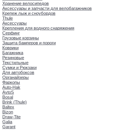
Хранение велосипедов
Аксессуары и запчасти для велобагажников
Крепеж лыж и сноубордов
Thule
Аксессуары
Крепления для водного снаряжения
Серфинг
Грузовые корзины
Защита бамперов и пороги
Коврики
Багажника
Резиновые
Текстильные
Сумки и Рюкзаки
Для автобоксов
Органайзеры
Фаркопы
Auto-Hak
AvtoS
Bosal
Brink (Thule)
Baltex
Bizon
Draw-Tite
Galia
Garant