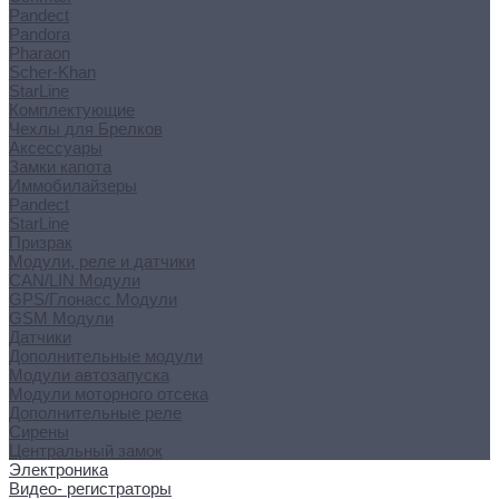
Pandect
Pandora
Pharaon
Scher-Khan
StarLine
Комплектующие
Чехлы для Брелков
Аксессуары
Замки капота
Иммобилайзеры
Pandect
StarLine
Призрак
Модули, реле и датчики
CAN/LIN Модули
GPS/Глонасс Модули
GSM Модули
Датчики
Дополнительные модули
Модули автозапуска
Модули моторного отсека
Дополнительные реле
Сирены
Центральный замок
Электроника
Видео- регистраторы