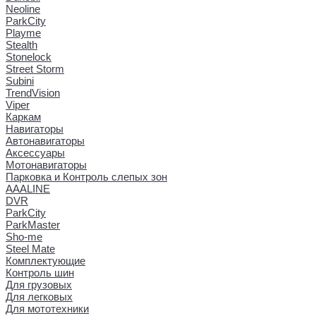
Neoline
ParkCity
Playme
Stealth
Stonelock
Street Storm
Subini
TrendVision
Viper
Каркам
Навигаторы
Автонавигаторы
Аксессуары
Мотонавигаторы
Парковка и Контроль слепых зон
AAALINE
DVR
ParkCity
ParkMaster
Sho-me
Steel Mate
Комплектующие
Контроль шин
Для грузовых
Для легковых
Для мототехники