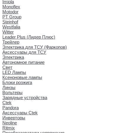
Imiola
Monoflex
Motodor
PT Group
Steinhof
Westfalia
Witter
Leader Plus (Лидер Плюс)
Трейлер
Электрика для ТСУ (Фаркопов)
Аксессуары для ТСУ
Электрика
Автономное питание
Свет
LED Лампы
Ксеноновые лампы
Блоки розжига
Линзы
Вольтеры
Зарядные устройства
Ctek
Pandora
Аксессуары Ctek
Инверторы
Neoline
Ritmix
Преобразователи напряжения