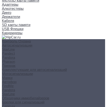
MicroSD карты памяти
Адаптеры
Алкотестеры
Динго
Держатели
Кабеля
SD карты памяти
USB Флешки
Кардридеры
Контроль Охрана
Автосигнализации
StarLine
Pandect
Pandora
Pharaon
Призрак
Комплектующие для автосигнализаций
Мотосигнализации
Маяки
Автофон
FindMe
Pandora
StarLine
Обходчики иммобилайзеров
Брелки для сигнализаций
Cenmax