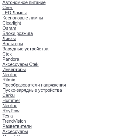
Автономное питание
Свет
LED Лампы
Ксеноновые лампы
Clearlight
Osram
Блоки розжига
Линзы
Вольтеры
Зарядные устройства
Ctek
Pandora
Аксессуары Ctek
Инверторы
Neoline
Ritmix
Преобразователи напряжения
Пуско-зарядные устройства
Carku
Hummer
Neoline
RoyPow
Tesla
TrendVision
Разветвители
Аксессуары