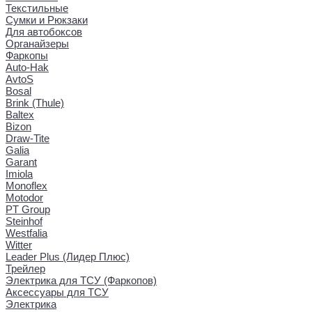
Текстильные
Сумки и Рюкзаки
Для автобоксов
Органайзеры
Фаркопы
Auto-Hak
AvtoS
Bosal
Brink (Thule)
Baltex
Bizon
Draw-Tite
Galia
Garant
Imiola
Monoflex
Motodor
PT Group
Steinhof
Westfalia
Witter
Leader Plus (Лидер Плюс)
Трейлер
Электрика для ТСУ (Фаркопов)
Аксессуары для ТСУ
Электрика