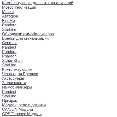
Комплектующие для автосигнализаций
Мотосигнализации
Маяки
Автофон
FindMe
Pandora
StarLine
Обходчики иммобилайзеров
Брелки для сигнализаций
Cenmax
Pandect
Pandora
Pharaon
Scher-Khan
StarLine
Комплектующие
Чехлы для Брелков
Аксессуары
Замки капота
Иммобилайзеры
Pandect
StarLine
Призрак
Модули, реле и датчики
CAN/LIN Модули
GPS/Глонасс Модули