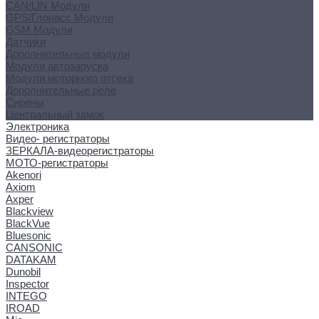
CAN/LIN Модули
GPS/Глонасс Модули
GSM Модули
Датчики
Дополнительные модули
Модули автозапуска
Модули моторного отсека
Дополнительные реле
Сирены
Центральный замок
Электроника
Видео- регистраторы
ЗЕРКАЛА-видеорегистраторы
МОТО-регистраторы
Akenori
Axiom
Axper
Blackview
BlackVue
Bluesonic
CANSONIC
DATAKAM
Dunobil
Inspector
INTEGO
IROAD