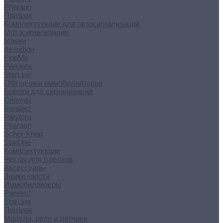
Pharaon
Призрак
Комплектующие для автосигнализаций
Мотосигнализации
Маяки
Автофон
FindMe
Pandora
StarLine
Обходчики иммобилайзеров
Брелки для сигнализаций
Cenmax
Pandect
Pandora
Pharaon
Scher-Khan
StarLine
Комплектующие
Чехлы для Брелков
Аксессуары
Замки капота
Иммобилайзеры
Pandect
StarLine
Призрак
Модули, реле и датчики