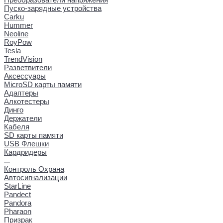
Пуско-зарядные устройства
Carku
Hummer
Neoline
RoyPow
Tesla
TrendVision
Разветвители
Аксессуары
MicroSD карты памяти
Адаптеры
Алкотестеры
Динго
Держатели
Кабеля
SD карты памяти
USB Флешки
Кардридеры
...
Контроль Охрана
Автосигнализации
StarLine
Pandect
Pandora
Pharaon
Призрак