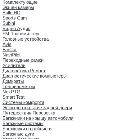
Комплектующие
Экшен камеры
BulletHD
Sports Cam
Subini
Видео Аудио
FM-Трансмиттеры
Головные устройства
Avis
FarCar
NaviPilot
Переходные рамки
Усилители
Диагностика Ремонт
Диагностические компьютеры
Домкраты
Толщинометры
NexPTG
Smart Test
Системы комфорта
Электро-открытие задней двери
Путешествия Перевозка
Багажники на крышу автомобиля
Багажные системы
Багажники на рейлинги
Багажные дуги