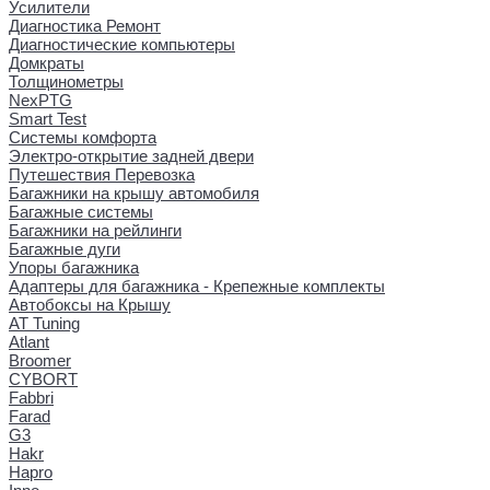
Усилители
Диагностика Ремонт
Диагностические компьютеры
Домкраты
Толщинометры
NexPTG
Smart Test
Системы комфорта
Электро-открытие задней двери
Путешествия Перевозка
Багажники на крышу автомобиля
Багажные системы
Багажники на рейлинги
Багажные дуги
Упоры багажника
Адаптеры для багажника - Крепежные комплекты
Автобоксы на Крышу
AT Tuning
Atlant
Broomer
CYBORT
Fabbri
Farad
G3
Hakr
Hapro