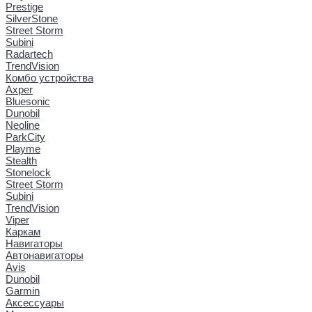
Prestige
SilverStone
Street Storm
Subini
Radartech
TrendVision
Комбо устройства
Axper
Bluesonic
Dunobil
Neoline
ParkCity
Playme
Stealth
Stonelock
Street Storm
Subini
TrendVision
Viper
Каркам
Навигаторы
Автонавигаторы
Avis
Dunobil
Garmin
Аксессуары