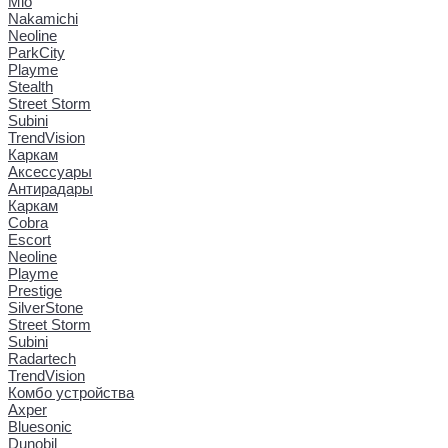
Mio
Nakamichi
Neoline
ParkCity
Playme
Stealth
Street Storm
Subini
TrendVision
Каркам
Аксессуары
Антирадары
Каркам
Cobra
Escort
Neoline
Playme
Prestige
SilverStone
Street Storm
Subini
Radartech
TrendVision
Комбо устройства
Axper
Bluesonic
Dunobil