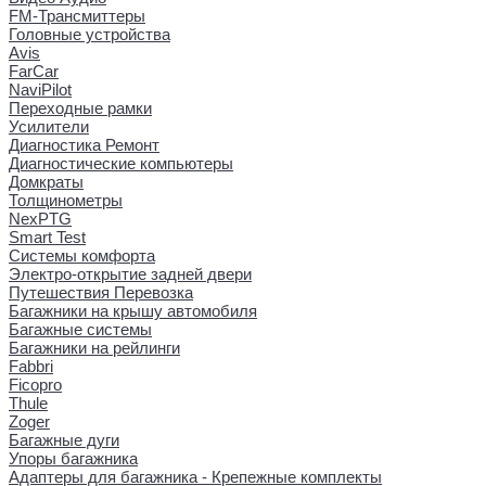
FM-Трансмиттеры
Головные устройства
Avis
FarCar
NaviPilot
Переходные рамки
Усилители
Диагностика Ремонт
Диагностические компьютеры
Домкраты
Толщинометры
NexPTG
Smart Test
Системы комфорта
Электро-открытие задней двери
Путешествия Перевозка
Багажники на крышу автомобиля
Багажные системы
Багажники на рейлинги
Fabbri
Ficopro
Thule
Zoger
Багажные дуги
Упоры багажника
Адаптеры для багажника - Крепежные комплекты