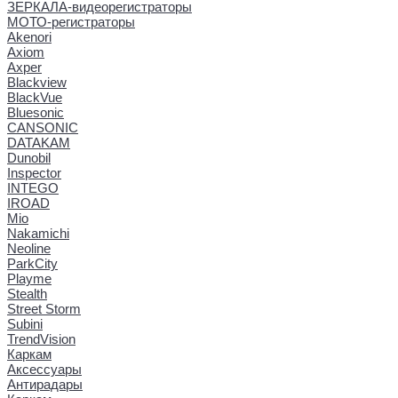
ЗЕРКАЛА-видеорегистраторы
МОТО-регистраторы
Akenori
Axiom
Axper
Blackview
BlackVue
Bluesonic
CANSONIC
DATAKAM
Dunobil
Inspector
INTEGO
IROAD
Mio
Nakamichi
Neoline
ParkCity
Playme
Stealth
Street Storm
Subini
TrendVision
Каркам
Аксессуары
Антирадары