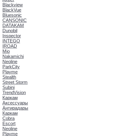
Blackview
BlackVue
Bluesonic
CANSONIC
DATAKAM
Dunobil
Inspector
INTEGO
IROAD
Mio
Nakamichi
Neoline
ParkCity
Playme
Stealth
Street Storm
Subini
TrendVision
Каркам
Аксессуары
Антирадары
Каркам
Cobra
Escort
Neoline
Playme