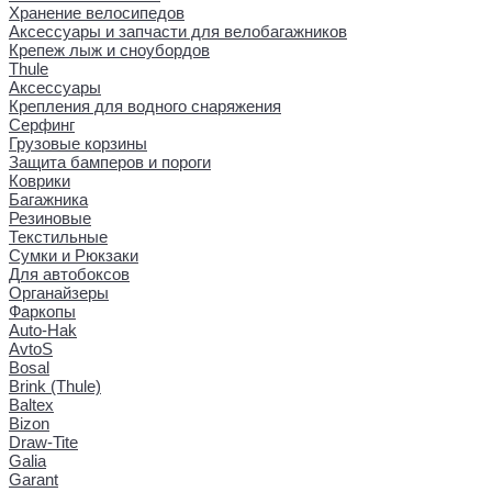
Хранение велосипедов
Аксессуары и запчасти для велобагажников
Крепеж лыж и сноубордов
Thule
Аксессуары
Крепления для водного снаряжения
Серфинг
Грузовые корзины
Защита бамперов и пороги
Коврики
Багажника
Резиновые
Текстильные
Сумки и Рюкзаки
Для автобоксов
Органайзеры
Фаркопы
Auto-Hak
AvtoS
Bosal
Brink (Thule)
Baltex
Bizon
Draw-Tite
Galia
Garant