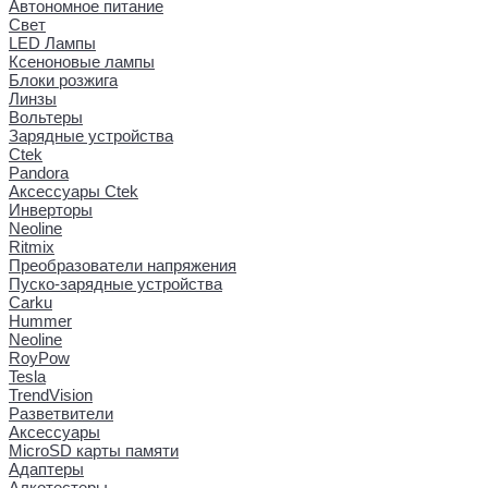
Автономное питание
Свет
LED Лампы
Ксеноновые лампы
Блоки розжига
Линзы
Вольтеры
Зарядные устройства
Ctek
Pandora
Аксессуары Ctek
Инверторы
Neoline
Ritmix
Преобразователи напряжения
Пуско-зарядные устройства
Carku
Hummer
Neoline
RoyPow
Tesla
TrendVision
Разветвители
Аксессуары
MicroSD карты памяти
Адаптеры
Алкотестеры