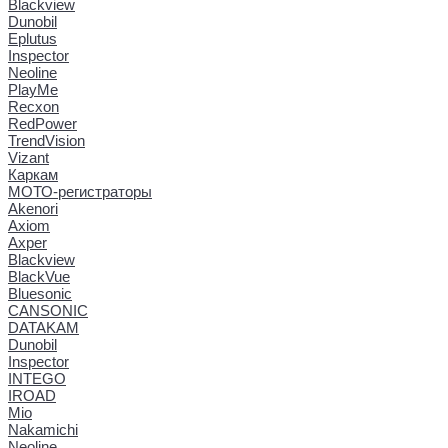
Blackview
Dunobil
Eplutus
Inspector
Neoline
PlayMe
Recxon
RedPower
TrendVision
Vizant
Каркам
МОТО-регистраторы
Akenori
Axiom
Axper
Blackview
BlackVue
Bluesonic
CANSONIC
DATAKAM
Dunobil
Inspector
INTEGO
IROAD
Mio
Nakamichi
Neoline