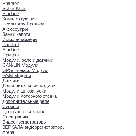
Pharaon
Scher-Khan
StarLine
Комплектующие
Чехлы для Брелков
Аксессуары
Замки капота
Иммобилайзеры
Pandect
StarLine
Призрак
Модули, реле и датчики
CAN/LIN Модули
GPS/Глонасс Модули
GSM Модули
Датчики
Дополнительные модули
Модули автозапуска
Модули моторного отсека
Дополнительные реле
Сирены
Центральный замок
Электроника
Видео- регистраторы
ЗЕРКАЛА-видеорегистраторы
Arena