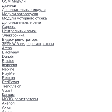
GSM Модули
Датчики
Дополнительные модули
Модули автозапуска
Модули моторного отсека
Дополнительные реле
Сирены
Центральный замок
Электроника
Видео- регистраторы
ЗЕРКАЛА-видеорегистраторы
Arena
Blackview
Dunobil
Eplutus
Inspector
Neoline
PlayMe
Recxon
RedPower
TrendVision
Vizant
Каркам
МОТО-регистраторы
Akenori
Axiom
Axper