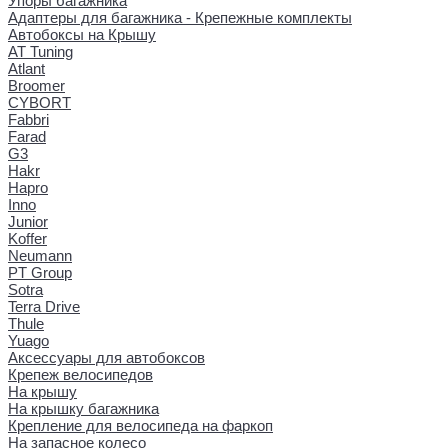
Упоры багажника
Адаптеры для багажника - Крепежные комплекты
Автобоксы на Крышу
AT Tuning
Atlant
Broomer
CYBORT
Fabbri
Farad
G3
Hakr
Hapro
Inno
Junior
Koffer
Neumann
PT Group
Sotra
Terra Drive
Thule
Yuago
Аксессуары для автобоксов
Крепеж велосипедов
На крышу
На крышку багажника
Крепление для велосипеда на фаркоп
На запасное колесо