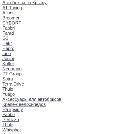
Автобоксы на Крышу
AT Tuning
Atlant
Broomer
CYBORT
Fabbri
Farad
G3
Hakr
Hapro
Inno
Junior
Koffer
Neumann
PT Group
Sotra
Terra Drive
Thule
Yuago
Аксессуары для автобоксов
Крепеж велосипедов
На крышу
Fabbri
Peruzzo
Thule
Whispbar