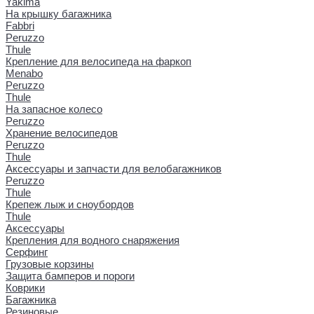
Yakima
На крышку багажника
Fabbri
Peruzzo
Thule
Крепление для велосипеда на фаркоп
Menabo
Peruzzo
Thule
На запасное колесо
Peruzzo
Хранение велосипедов
Peruzzo
Thule
Аксессуары и запчасти для велобагажников
Peruzzo
Thule
Крепеж лыж и сноубордов
Thule
Аксессуары
Крепления для водного снаряжения
Серфинг
Грузовые корзины
Защита бамперов и пороги
Коврики
Багажника
Резиновые