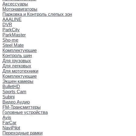
Аксессуары
Мотонавигаторы
Парковка и Контроль слепых зон
AAALINE
DVR
ParkCity
ParkMaster
Sho-me
Steel Mate
Комплектующие
Контроль шин
Для грузовых
Для легковых
Для мототехники
Комплектующие
Экшен камеры
BulletHD
Sports Cam
Subini
Видео Аудио
FM-Трансмиттеры
Головные устройства
Avis
FarCar
NaviPilot
Переходные рамки