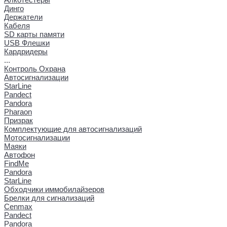
Динго
Держатели
Кабеля
SD карты памяти
USB Флешки
Кардридеры
...
Контроль Охрана
Автосигнализации
StarLine
Pandect
Pandora
Pharaon
Призрак
Комплектующие для автосигнализаций
Мотосигнализации
Маяки
Автофон
FindMe
Pandora
StarLine
Обходчики иммобилайзеров
Брелки для сигнализаций
Cenmax
Pandect
Pandora