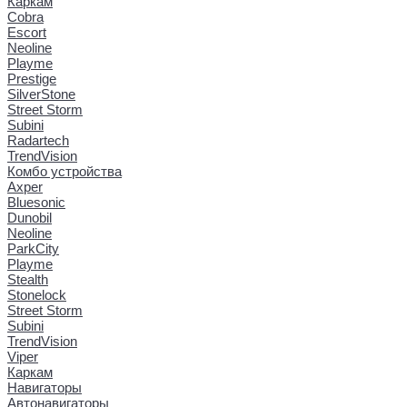
Каркам
Cobra
Escort
Neoline
Playme
Prestige
SilverStone
Street Storm
Subini
Radartech
TrendVision
Комбо устройства
Axper
Bluesonic
Dunobil
Neoline
ParkCity
Playme
Stealth
Stonelock
Street Storm
Subini
TrendVision
Viper
Каркам
Навигаторы
Автонавигаторы