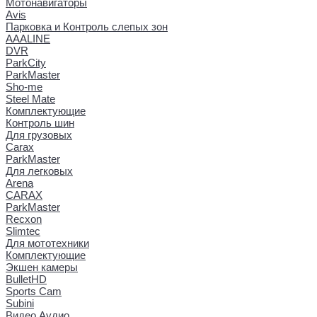
Мотонавигаторы
Avis
Парковка и Контроль слепых зон
AAALINE
DVR
ParkCity
ParkMaster
Sho-me
Steel Mate
Комплектующие
Контроль шин
Для грузовых
Carax
ParkMaster
Для легковых
Arena
CARAX
ParkMaster
Recxon
Slimtec
Для мототехники
Комплектующие
Экшен камеры
BulletHD
Sports Cam
Subini
Видео Аудио