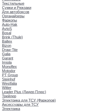
Текстильные
Сумки и Рюкзаки
Для автобоксов
Органайзеры
Фаркопы
Auto-Hak
AvtoS
Bosal
Brink (Thule)
Baltex
Bizon
Draw-Tite
Galia
Garant
Imiola
Monoflex
Motodor
PT Group
Steinhof
Westfalia
Witter
Leader Plus (Лидер Плюс)
Трейлер
Электрика для ТСУ (Фаркопов)
Аксессуары для ТСУ
Электрика