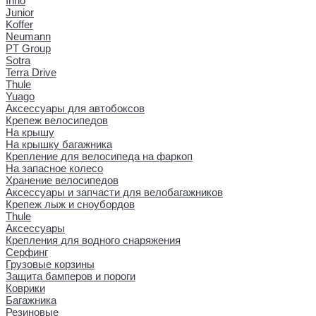
Inno
Junior
Koffer
Neumann
PT Group
Sotra
Terra Drive
Thule
Yuago
Аксессуары для автобоксов
Крепеж велосипедов
На крышу
На крышку багажника
Крепление для велосипеда на фаркоп
На запасное колесо
Хранение велосипедов
Аксессуары и запчасти для велобагажников
Крепеж лыж и сноубордов
Thule
Аксессуары
Крепления для водного снаряжения
Серфинг
Грузовые корзины
Защита бамперов и пороги
Коврики
Багажника
Резиновые