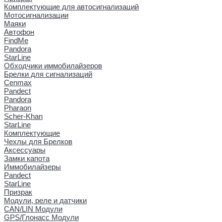
Комплектующие для автосигнализаций
Мотосигнализации
Маяки
Автофон
FindMe
Pandora
StarLine
Обходчики иммобилайзеров
Брелки для сигнализаций
Cenmax
Pandect
Pandora
Pharaon
Scher-Khan
StarLine
Комплектующие
Чехлы для Брелков
Аксессуары
Замки капота
Иммобилайзеры
Pandect
StarLine
Призрак
Модули, реле и датчики
CAN/LIN Модули
GPS/Глонасс Модули