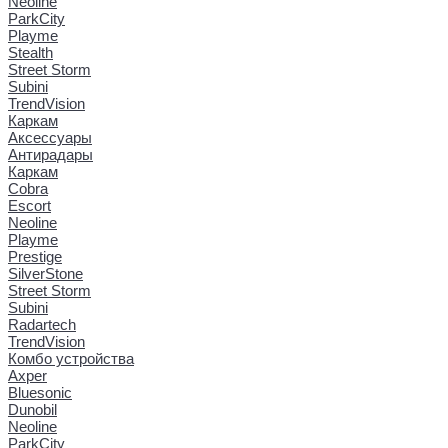
Neoline
ParkCity
Playme
Stealth
Street Storm
Subini
TrendVision
Каркам
Аксессуары
Антирадары
Каркам
Cobra
Escort
Neoline
Playme
Prestige
SilverStone
Street Storm
Subini
Radartech
TrendVision
Комбо устройства
Axper
Bluesonic
Dunobil
Neoline
ParkCity