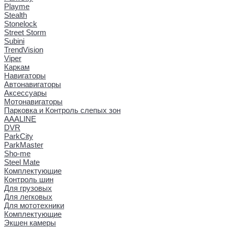
Playme
Stealth
Stonelock
Street Storm
Subini
TrendVision
Viper
Каркам
Навигаторы
Автонавигаторы
Аксессуары
Мотонавигаторы
Парковка и Контроль слепых зон
AAALINE
DVR
ParkCity
ParkMaster
Sho-me
Steel Mate
Комплектующие
Контроль шин
Для грузовых
Для легковых
Для мототехники
Комплектующие
Экшен камеры