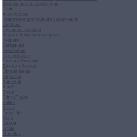
Крепеж лыж и сноубордов
Thule
Аксессуары
Крепления для водного снаряжения
Серфинг
Грузовые корзины
Защита бамперов и пороги
Коврики
Багажника
Резиновые
Текстильные
Сумки и Рюкзаки
Для автобоксов
Органайзеры
Фаркопы
Auto-Hak
AvtoS
Bosal
Brink (Thule)
Baltex
Bizon
Draw-Tite
Galia
Garant
Imiola
Monoflex