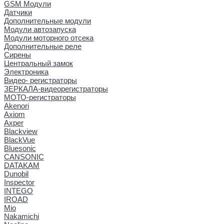
GSM Модули
Датчики
Дополнительные модули
Модули автозапуска
Модули моторного отсека
Дополнительные реле
Сирены
Центральный замок
Электроника
Видео- регистраторы
ЗЕРКАЛА-видеорегистраторы
МОТО-регистраторы
Akenori
Axiom
Axper
Blackview
BlackVue
Bluesonic
CANSONIC
DATAKAM
Dunobil
Inspector
INTEGO
IROAD
Mio
Nakamichi