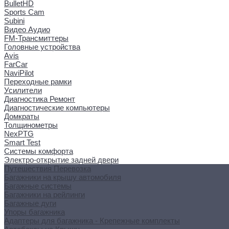
BulletHD
Sports Cam
Subini
Видео Аудио
FM-Трансмиттеры
Головные устройства
Avis
FarCar
NaviPilot
Переходные рамки
Усилители
Диагностика Ремонт
Диагностические компьютеры
Домкраты
Толщинометры
NexPTG
Smart Test
Системы комфорта
Электро-открытие задней двери
Путешествия Перевозка
Багажники на крышу автомобиля
Багажные системы
Багажники на рейлинги
Багажные дуги
Упоры багажника
Адаптеры для багажника - Крепежные комплекты