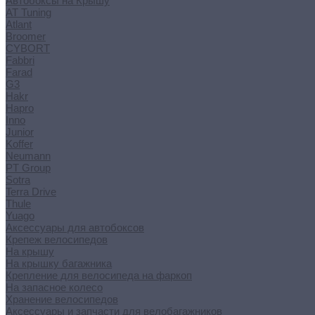
Автобоксы на Крышу
AT Tuning
Atlant
Broomer
CYBORT
Fabbri
Farad
G3
Hakr
Hapro
Inno
Junior
Koffer
Neumann
PT Group
Sotra
Terra Drive
Thule
Yuago
Аксессуары для автобоксов
Крепеж велосипедов
На крышу
На крышку багажника
Крепление для велосипеда на фаркоп
На запасное колесо
Хранение велосипедов
Аксессуары и запчасти для велобагажников