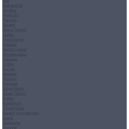
Mio
Nakamichi
Neoline
ParkCity
Playme
Stealth
Street Storm
Subini
TrendVision
Каркам
Аксессуары
Антирадары
Каркам
Cobra
Escort
Neoline
Playme
Prestige
SilverStone
Street Storm
Subini
Radartech
TrendVision
Комбо устройства
Axper
Bluesonic
Dunobil