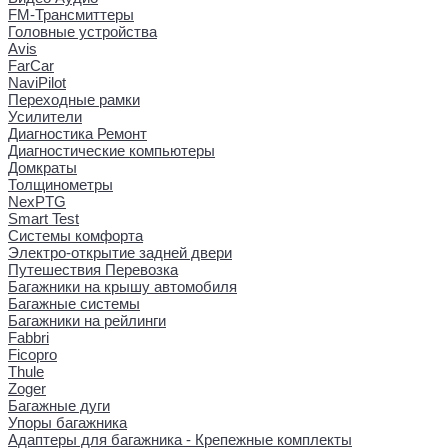
FM-Трансмиттеры
Головные устройства
Avis
FarCar
NaviPilot
Переходные рамки
Усилители
Диагностика Ремонт
Диагностические компьютеры
Домкраты
Толщинометры
NexPTG
Smart Test
Системы комфорта
Электро-открытие задней двери
Путешествия Перевозка
Багажники на крышу автомобиля
Багажные системы
Багажники на рейлинги
Fabbri
Ficopro
Thule
Zoger
Багажные дуги
Упоры багажника
Адаптеры для багажника - Крепежные комплекты