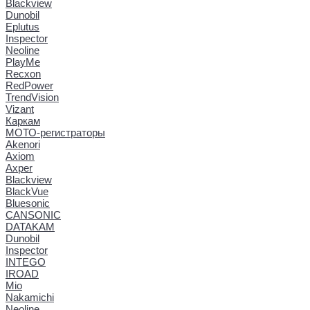
Blackview
Dunobil
Eplutus
Inspector
Neoline
PlayMe
Recxon
RedPower
TrendVision
Vizant
Каркам
МОТО-регистраторы
Akenori
Axiom
Axper
Blackview
BlackVue
Bluesonic
CANSONIC
DATAKAM
Dunobil
Inspector
INTEGO
IROAD
Mio
Nakamichi
Neoline