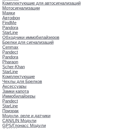
Комплектующие для автосигнализаций
Мотосигнализации
Маяки
Автофон
FindMe
Pandora
StarLine
Обходчики иммобилайзеров
Брелки для сигнализаций
Cenmax
Pandect
Pandora
Pharaon
Scher-Khan
StarLine
Комплектующие
Чехлы для Брелков
Аксессуары
Замки капота
Иммобилайзеры
Pandect
StarLine
Призрак
Модули, реле и датчики
CAN/LIN Модули
GPS/Глонасс Модули