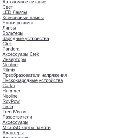
Автономное питание
Свет
LED Лампы
Ксеноновые лампы
Блоки розжига
Линзы
Вольтеры
Зарядные устройства
Ctek
Pandora
Аксессуары Ctek
Инверторы
Neoline
Ritmix
Преобразователи напряжения
Пуско-зарядные устройства
Carku
Hummer
Neoline
RoyPow
Tesla
TrendVision
Разветвители
Аксессуары
MicroSD карты памяти
Адаптеры
Алкотестеры