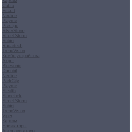
Каркам
Cobra
Escort
Neoline
Playme
Prestige
SilverStone
Street Storm
Subini
Radartech
TrendVision
Комбо устройства
Axper
Bluesonic
Dunobil
Neoline
ParkCity
Playme
Stealth
Stonelock
Street Storm
Subini
TrendVision
Viper
Каркам
Навигаторы
Автонавигаторы