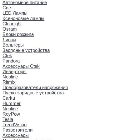
Автономное питание
Свет
LED Лампы
Ксеноновые лампы
Clearlight
Osram
Блоки розжига
Линзы
Вольтеры
Зарядные устройства
Ctek
Pandora
Аксессуары Ctek
Инверторы
Neoline
Ritmix
Преобразователи напряжения
Пуско-зарядные устройства
Carku
Hummer
Neoline
RoyPow
Tesla
TrendVision
Разветвители
Аксессуары