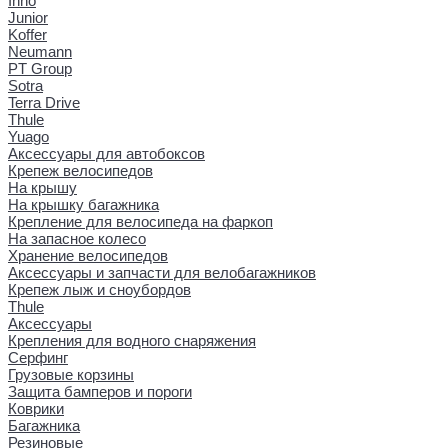
Inno
Junior
Koffer
Neumann
PT Group
Sotra
Terra Drive
Thule
Yuago
Аксессуары для автобоксов
Крепеж велосипедов
На крышу
На крышку багажника
Крепление для велосипеда на фаркоп
На запасное колесо
Хранение велосипедов
Аксессуары и запчасти для велобагажников
Крепеж лыж и сноубордов
Thule
Аксессуары
Крепления для водного снаряжения
Серфинг
Грузовые корзины
Защита бамперов и пороги
Коврики
Багажника
Резиновые