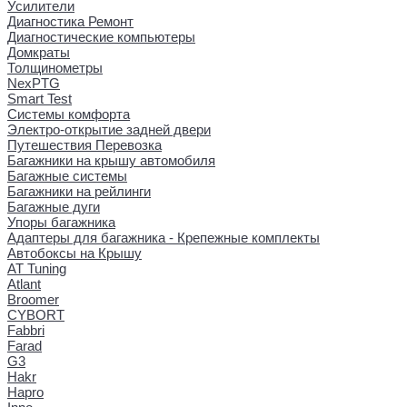
Усилители
Диагностика Ремонт
Диагностические компьютеры
Домкраты
Толщинометры
NexPTG
Smart Test
Системы комфорта
Электро-открытие задней двери
Путешествия Перевозка
Багажники на крышу автомобиля
Багажные системы
Багажники на рейлинги
Багажные дуги
Упоры багажника
Адаптеры для багажника - Крепежные комплекты
Автобоксы на Крышу
AT Tuning
Atlant
Broomer
CYBORT
Fabbri
Farad
G3
Hakr
Hapro