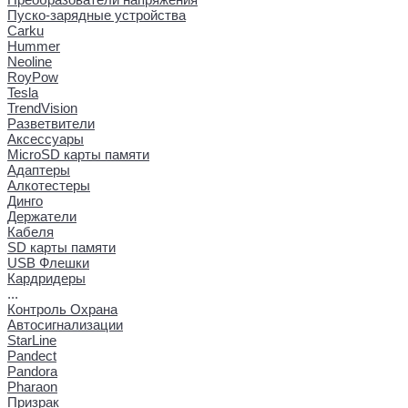
Пуско-зарядные устройства
Carku
Hummer
Neoline
RoyPow
Tesla
TrendVision
Разветвители
Аксессуары
MicroSD карты памяти
Адаптеры
Алкотестеры
Динго
Держатели
Кабеля
SD карты памяти
USB Флешки
Кардридеры
...
Контроль Охрана
Автосигнализации
StarLine
Pandect
Pandora
Pharaon
Призрак