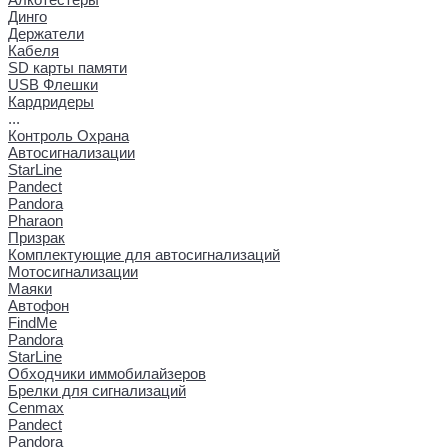
Динго
Держатели
Кабеля
SD карты памяти
USB Флешки
Кардридеры
...
Контроль Охрана
Автосигнализации
StarLine
Pandect
Pandora
Pharaon
Призрак
Комплектующие для автосигнализаций
Мотосигнализации
Маяки
Автофон
FindMe
Pandora
StarLine
Обходчики иммобилайзеров
Брелки для сигнализаций
Cenmax
Pandect
Pandora