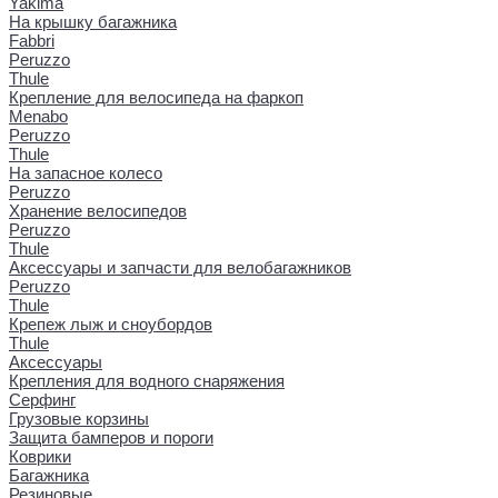
Yakima
На крышку багажника
Fabbri
Peruzzo
Thule
Крепление для велосипеда на фаркоп
Menabo
Peruzzo
Thule
На запасное колесо
Peruzzo
Хранение велосипедов
Peruzzo
Thule
Аксессуары и запчасти для велобагажников
Peruzzo
Thule
Крепеж лыж и сноубордов
Thule
Аксессуары
Крепления для водного снаряжения
Серфинг
Грузовые корзины
Защита бамперов и пороги
Коврики
Багажника
Резиновые