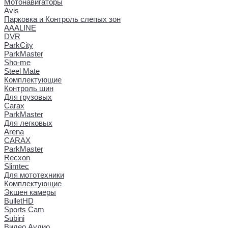
Мотонавигаторы
Avis
Парковка и Контроль слепых зон
AAALINE
DVR
ParkCity
ParkMaster
Sho-me
Steel Mate
Комплектующие
Контроль шин
Для грузовых
Carax
ParkMaster
Для легковых
Arena
CARAX
ParkMaster
Recxon
Slimtec
Для мототехники
Комплектующие
Экшен камеры
BulletHD
Sports Cam
Subini
Видео Аудио