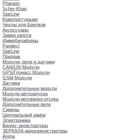
Pharaon
Scher-Khan
StarLine
Комплектующие
Чехлы для Брелков
Аксессуары
Замки капота
Иммобилайзеры
Pandect
StarLine
Призрак
Модули, реле и датчики
CAN/LIN Модули
GPS/Глонасс Модули
GSM Модули
Датчики
Дополнительные модули
Модули автозапуска
Модули моторного отсека
Дополнительные реле
Сирены
Центральный замок
Электроника
Видео- регистраторы
ЗЕРКАЛА-видеорегистраторы
Arena