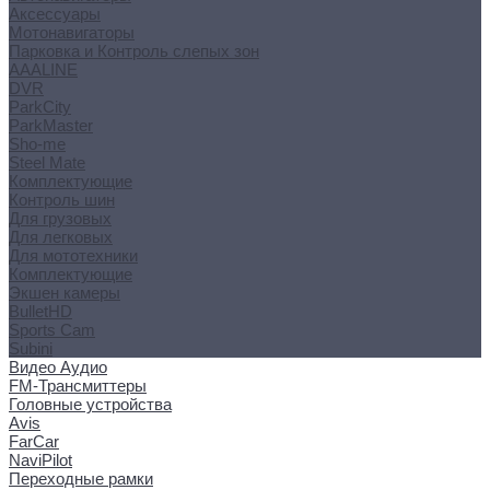
Аксессуары
Мотонавигаторы
Парковка и Контроль слепых зон
AAALINE
DVR
ParkCity
ParkMaster
Sho-me
Steel Mate
Комплектующие
Контроль шин
Для грузовых
Для легковых
Для мототехники
Комплектующие
Экшен камеры
BulletHD
Sports Cam
Subini
Видео Аудио
FM-Трансмиттеры
Головные устройства
Avis
FarCar
NaviPilot
Переходные рамки