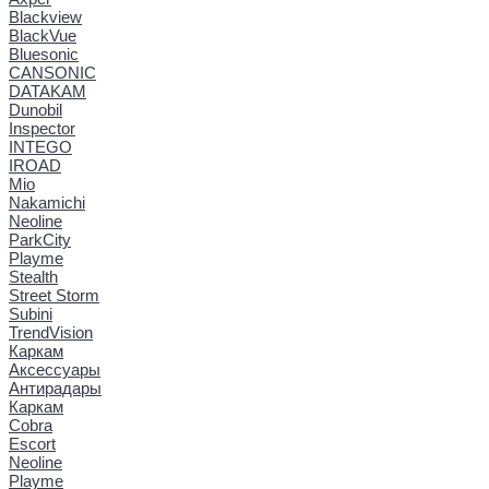
Blackview
BlackVue
Bluesonic
CANSONIC
DATAKAM
Dunobil
Inspector
INTEGO
IROAD
Mio
Nakamichi
Neoline
ParkCity
Playme
Stealth
Street Storm
Subini
TrendVision
Каркам
Аксессуары
Антирадары
Каркам
Cobra
Escort
Neoline
Playme