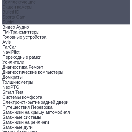
Комплектующие
Экшен камеры
BulletHD
Sports Cam
Subini
Видео Аудио
FM-Трансмиттеры
Головные устройства
Avis
FarCar
NaviPilot
Переходные рамки
Усилители
Диагностика Ремонт
Диагностические компьютеры
Домкраты
Толщинометры
NexPTG
Smart Test
Системы комфорта
Электро-открытие задней двери
Путешествия Перевозка
Багажники на крышу автомобиля
Багажные системы
Багажники на рейлинги
Багажные дуги