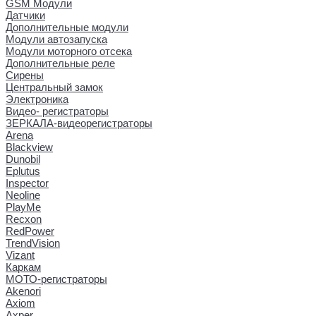
GSM Модули
Датчики
Дополнительные модули
Модули автозапуска
Модули моторного отсека
Дополнительные реле
Сирены
Центральный замок
Электроника
Видео- регистраторы
ЗЕРКАЛА-видеорегистраторы
Arena
Blackview
Dunobil
Eplutus
Inspector
Neoline
PlayMe
Recxon
RedPower
TrendVision
Vizant
Каркам
МОТО-регистраторы
Akenori
Axiom
Axper