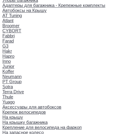
Упоры багажника
Адаптеры для багажника - Крепежные комплекты
Автобоксы на Крышу
AT Tuning
Atlant
Broomer
CYBORT
Fabbri
Farad
G3
Hakr
Hapro
Inno
Junior
Koffer
Neumann
PT Group
Sotra
Terra Drive
Thule
Yuago
Аксессуары для автобоксов
Крепеж велосипедов
На крышу
На крышку багажника
Крепление для велосипеда на фаркоп
На запасное колесо