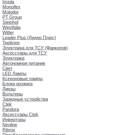
Imiola
Monoflex
Motodor
PT Group
Steinhof
Westfalia
Witter
Leader Plus (Лидер Плюс)
Трейлер
Электрика для ТСУ (Фаркопов)
Аксессуары для ТСУ
Электрика
Автономное питание
Свет
LED Лампы
Ксеноновые лампы
Блоки розжига
Линзы
Вольтеры
Зарядные устройства
Ctek
Pandora
Аксессуары Ctek
Инверторы
Neoline
Ritmix
Преобразователи напряжения