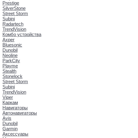
Prestige
SilverStone
Street Storm
Subini
Radartech
TrendVision
Комбо устройства
Axper
Bluesonic
Dunobil
Neoline
ParkCity
Playme
Stealth
Stonelock
Street Storm
Subini
TrendVision
Viper
Каркам
Навигаторы
Автонавигаторы
Avis
Dunobil
Garmin
Аксессуары