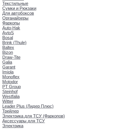
Текстильные
Сумки и Рюкзаки
Для автобоксов
Органайзеры
Фаркопы
Auto-Hak
AvtoS
Bosal
Brink (Thule)
Baltex
Bizon
Draw-Tite
Galia
Garant
Imiola
Monoflex
Motodor
PT Group
Steinhof
Westfalia
Witter
Leader Plus (Лидер Плюс)
Трейлер
Электрика для ТСУ (Фаркопов)
Аксессуары для ТСУ
Электрика