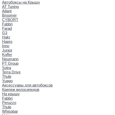
Автобоксы на Крышу
AT Tuning
Atlant
Broomer
CYBORT
Fabbri
Farad
G3
Hakr
Hapro
Inno
Junior
Koffer
Neumann
PT Group
Sotra
Terra Drive
Thule
Yuago
Аксессуары для автобоксов
Крепеж велосипедов
На крышу
Fabbri
Peruzzo
Thule
Whispbar