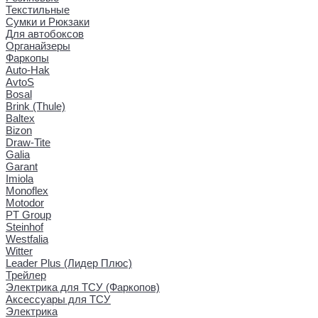
Текстильные
Сумки и Рюкзаки
Для автобоксов
Органайзеры
Фаркопы
Auto-Hak
AvtoS
Bosal
Brink (Thule)
Baltex
Bizon
Draw-Tite
Galia
Garant
Imiola
Monoflex
Motodor
PT Group
Steinhof
Westfalia
Witter
Leader Plus (Лидер Плюс)
Трейлер
Электрика для ТСУ (Фаркопов)
Аксессуары для ТСУ
Электрика