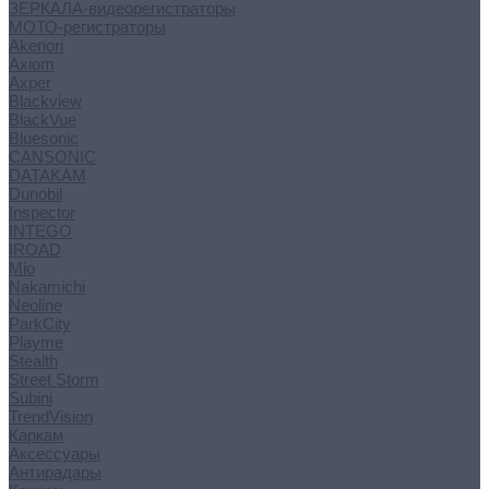
ЗЕРКАЛА-видеорегистраторы
МОТО-регистраторы
Akenori
Axiom
Axper
Blackview
BlackVue
Bluesonic
CANSONIC
DATAKAM
Dunobil
Inspector
INTEGO
IROAD
Mio
Nakamichi
Neoline
ParkCity
Playme
Stealth
Street Storm
Subini
TrendVision
Каркам
Аксессуары
Антирадары