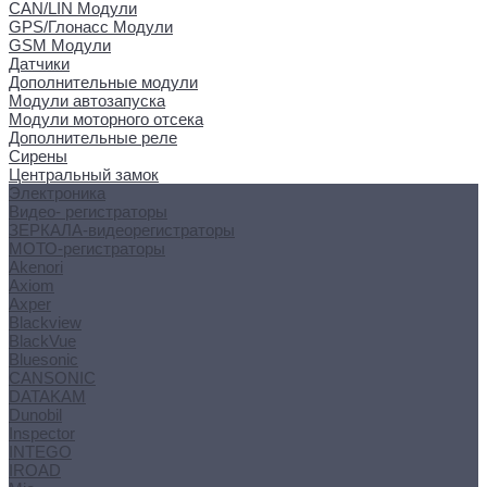
CAN/LIN Модули
GPS/Глонасс Модули
GSM Модули
Датчики
Дополнительные модули
Модули автозапуска
Модули моторного отсека
Дополнительные реле
Сирены
Центральный замок
Электроника
Видео- регистраторы
ЗЕРКАЛА-видеорегистраторы
МОТО-регистраторы
Akenori
Axiom
Axper
Blackview
BlackVue
Bluesonic
CANSONIC
DATAKAM
Dunobil
Inspector
INTEGO
IROAD