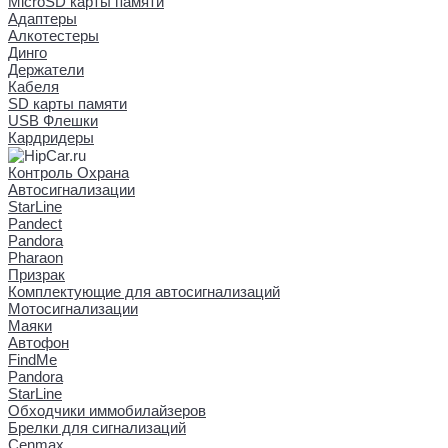
MicroSD карты памяти
Адаптеры
Алкотестеры
Динго
Держатели
Кабеля
SD карты памяти
USB Флешки
Кардридеры
Контроль Охрана
Автосигнализации
StarLine
Pandect
Pandora
Pharaon
Призрак
Комплектующие для автосигнализаций
Мотосигнализации
Маяки
Автофон
FindMe
Pandora
StarLine
Обходчики иммобилайзеров
Брелки для сигнализаций
Cenmax