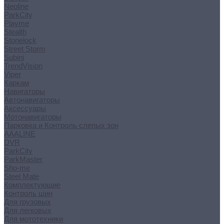
Neoline
ParkCity
Playme
Stealth
Stonelock
Street Storm
Subini
TrendVision
Viper
Каркам
Навигаторы
Автонавигаторы
Аксессуары
Мотонавигаторы
Парковка и Контроль слепых зон
AAALINE
DVR
ParkCity
ParkMaster
Sho-me
Steel Mate
Комплектующие
Контроль шин
Для грузовых
Для легковых
Для мототехники