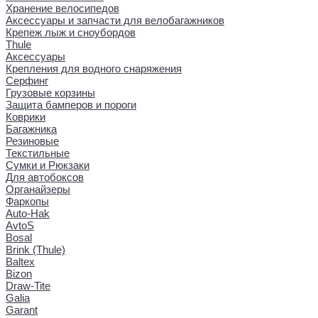
Хранение велосипедов
Аксессуары и запчасти для велобагажников
Крепеж лыж и сноубордов
Thule
Аксессуары
Крепления для водного снаряжения
Серфинг
Грузовые корзины
Защита бамперов и пороги
Коврики
Багажника
Резиновые
Текстильные
Сумки и Рюкзаки
Для автобоксов
Органайзеры
Фаркопы
Auto-Hak
AvtoS
Bosal
Brink (Thule)
Baltex
Bizon
Draw-Tite
Galia
Garant