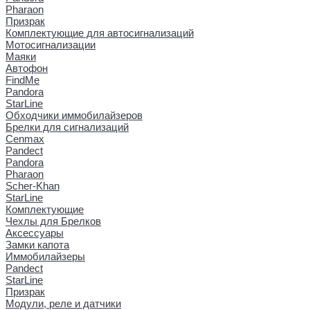
Pharaon
Призрак
Комплектующие для автосигнализаций
Мотосигнализации
Маяки
Автофон
FindMe
Pandora
StarLine
Обходчики иммобилайзеров
Брелки для сигнализаций
Cenmax
Pandect
Pandora
Pharaon
Scher-Khan
StarLine
Комплектующие
Чехлы для Брелков
Аксессуары
Замки капота
Иммобилайзеры
Pandect
StarLine
Призрак
Модули, реле и датчики