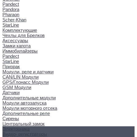
Pandect
Pandora
Pharaon
Scher-Khan
StarLine
Комплектующие
Чехлы для Брелков
Аксессуары
Замки капота
Иммобилайзеры
Pandect
StarLine
Призрак
Модули, реле и датчики
CAN/LIN Модули
GPS/Глонасс Модули
GSM Модули
Датчики
Дополнительные модули
Модули автозапуска
Модули моторного отсека
Дополнительные реле
Сирены
Центральный замок
Электроника
Видео- регистраторы