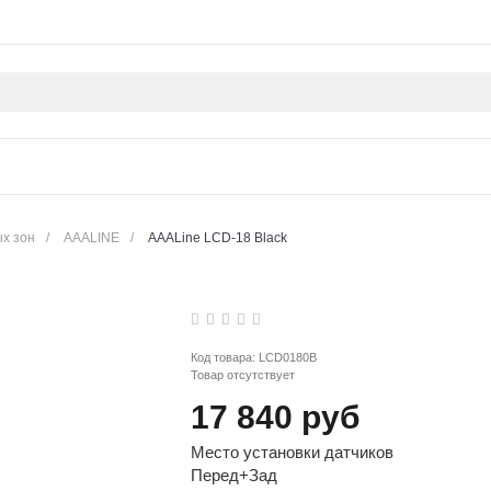
ых зон
/
AAALINE
/
AAALine LCD-18 Black
Код товара:
LCD0180B
Товар отсутствует
17 840 руб
Место установки датчиков
Перед+Зад