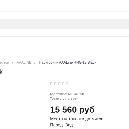
ых зон
/
AAALINE
/
Парктроник AAALine RNG-18 Black
k
Код товара:
RNG0180B
Товар отсутствует
15 560 руб
Место установки датчиков
Перед+Зад