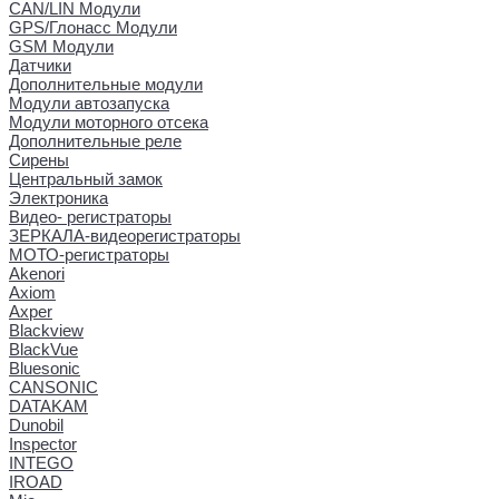
CAN/LIN Модули
GPS/Глонасс Модули
GSM Модули
Датчики
Дополнительные модули
Модули автозапуска
Модули моторного отсека
Дополнительные реле
Сирены
Центральный замок
Электроника
Видео- регистраторы
ЗЕРКАЛА-видеорегистраторы
МОТО-регистраторы
Akenori
Axiom
Axper
Blackview
BlackVue
Bluesonic
CANSONIC
DATAKAM
Dunobil
Inspector
INTEGO
IROAD