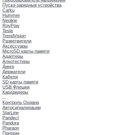
Пуско-зарядные устройства
Carku
Hummer
Neoline
RoyPow
Tesla
TrendVision
Разветвители
Аксессуары
MicroSD карты памяти
Адаптеры
Алкотестеры
Динго
Держатели
Кабеля
SD карты памяти
USB Флешки
Кардридеры
...
Контроль Охрана
Автосигнализации
StarLine
Pandect
Pandora
Pharaon
Призрак