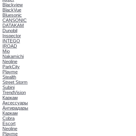
Blackview
BlackVue
Bluesonic
CANSONIC
DATAKAM
Dunobil
Inspector
INTEGO
IROAD
Mio
Nakamichi
Neoline
ParkCity
Playme
Stealth
Street Storm
Subini
TrendVision
Каркам
Аксессуары
Антирадары
Каркам
Cobra
Escort
Neoline
Playme