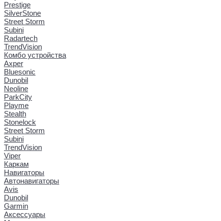
Prestige
SilverStone
Street Storm
Subini
Radartech
TrendVision
Комбо устройства
Axper
Bluesonic
Dunobil
Neoline
ParkCity
Playme
Stealth
Stonelock
Street Storm
Subini
TrendVision
Viper
Каркам
Навигаторы
Автонавигаторы
Avis
Dunobil
Garmin
Аксессуары