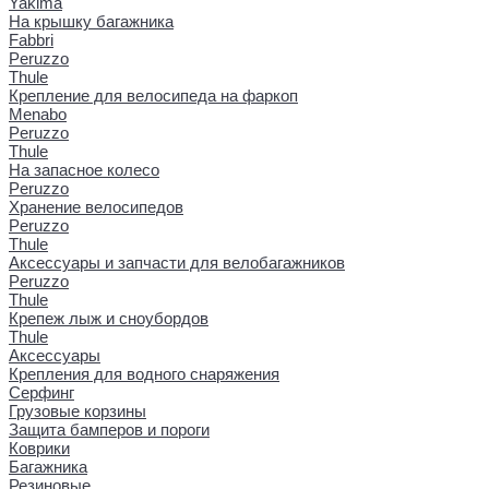
Yakima
На крышку багажника
Fabbri
Peruzzo
Thule
Крепление для велосипеда на фаркоп
Menabo
Peruzzo
Thule
На запасное колесо
Peruzzo
Хранение велосипедов
Peruzzo
Thule
Аксессуары и запчасти для велобагажников
Peruzzo
Thule
Крепеж лыж и сноубордов
Thule
Аксессуары
Крепления для водного снаряжения
Серфинг
Грузовые корзины
Защита бамперов и пороги
Коврики
Багажника
Резиновые