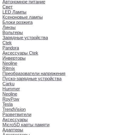
Автономное питание
Свет
LED Лампы
Ксеноновые лампы
Блоки розжига
Линзы
Вольтеры
Зарядные устройства
Ctek
Pandora
Аксессуары Ctek
Инверторы
Neoline
Ritmix
Преобразователи напряжения
Пуско-зарядные устройства
Carku
Hummer
Neoline
RoyPow
Tesla
TrendVision
Разветвители
Аксессуары
MicroSD карты памяти
Адаптеры
Алкотестеры