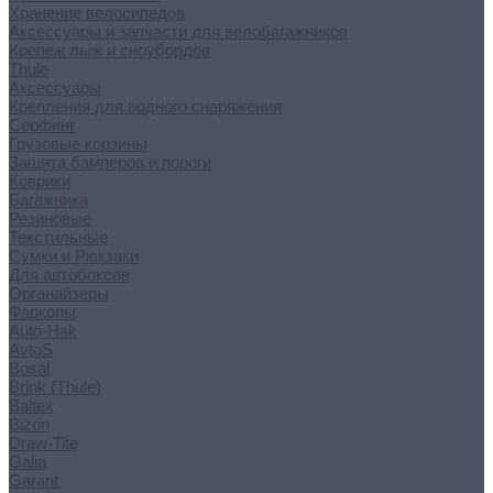
Хранение велосипедов
Аксессуары и запчасти для велобагажников
Крепеж лыж и сноубордов
Thule
Аксессуары
Крепления для водного снаряжения
Серфинг
Грузовые корзины
Защита бамперов и пороги
Коврики
Багажника
Резиновые
Текстильные
Сумки и Рюкзаки
Для автобоксов
Органайзеры
Фаркопы
Auto-Hak
AvtoS
Bosal
Brink (Thule)
Baltex
Bizon
Draw-Tite
Galia
Garant