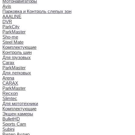
Мотонавигаторы
Avis
Парковка и Контроль слепых зон
AAALINE
DVR
ParkCity
ParkMaster
Sho-me
Steel Mate
Комплектующие
Контроль шин
Для грузовых
Carax
ParkMaster
Для легковых
Arena
CARAX
ParkMaster
Recxon
Slimtec
Для мототехники
Комплектующие
Экшен камеры
BulletHD
Sports Cam
Subini
Видео Аудио