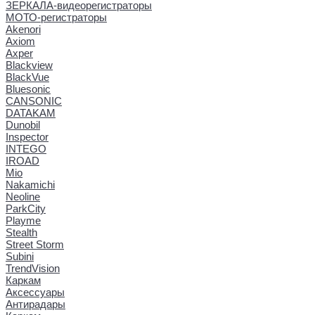
ЗЕРКАЛА-видеорегистраторы
МОТО-регистраторы
Akenori
Axiom
Axper
Blackview
BlackVue
Bluesonic
CANSONIC
DATAKAM
Dunobil
Inspector
INTEGO
IROAD
Mio
Nakamichi
Neoline
ParkCity
Playme
Stealth
Street Storm
Subini
TrendVision
Каркам
Аксессуары
Антирадары