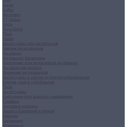
Inno
Junior
Koffer
Neumann
PT Group
Sotra
Terra Drive
Thule
Yuago
Аксессуары для автобоксов
Крепеж велосипедов
На крышу
На крышку багажника
Крепление для велосипеда на фаркоп
На запасное колесо
Хранение велосипедов
Аксессуары и запчасти для велобагажников
Крепеж лыж и сноубордов
Thule
Аксессуары
Крепления для водного снаряжения
Серфинг
Грузовые корзины
Защита бамперов и пороги
Коврики
Багажника
Резиновые