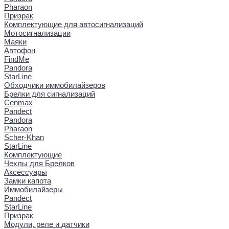
Pharaon
Призрак
Комплектующие для автосигнализаций
Мотосигнализации
Маяки
Автофон
FindMe
Pandora
StarLine
Обходчики иммобилайзеров
Брелки для сигнализаций
Cenmax
Pandect
Pandora
Pharaon
Scher-Khan
StarLine
Комплектующие
Чехлы для Брелков
Аксессуары
Замки капота
Иммобилайзеры
Pandect
StarLine
Призрак
Модули, реле и датчики