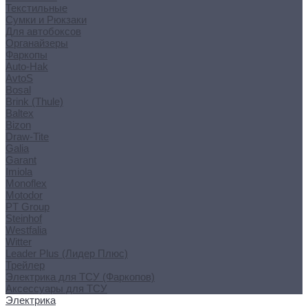
Текстильные
Сумки и Рюкзаки
Для автобоксов
Органайзеры
Фаркопы
Auto-Hak
AvtoS
Bosal
Brink (Thule)
Baltex
Bizon
Draw-Tite
Galia
Garant
Imiola
Monoflex
Motodor
PT Group
Steinhof
Westfalia
Witter
Leader Plus (Лидер Плюс)
Трейлер
Электрика для ТСУ (Фаркопов)
Аксессуары для ТСУ
Электрика