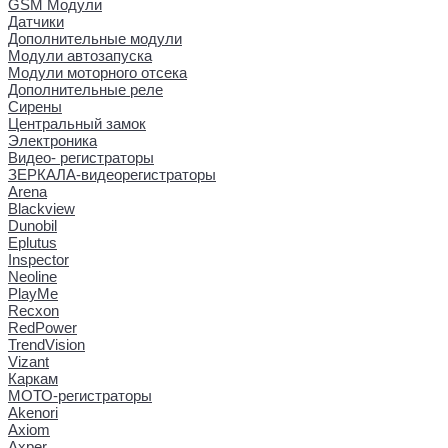
GSM Модули
Датчики
Дополнительные модули
Модули автозапуска
Модули моторного отсека
Дополнительные реле
Сирены
Центральный замок
Электроника
Видео- регистраторы
ЗЕРКАЛА-видеорегистраторы
Arena
Blackview
Dunobil
Eplutus
Inspector
Neoline
PlayMe
Recxon
RedPower
TrendVision
Vizant
Каркам
МОТО-регистраторы
Akenori
Axiom
Axper