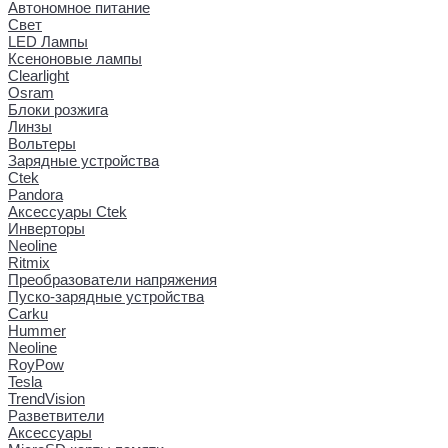
Автономное питание
Свет
LED Лампы
Ксеноновые лампы
Clearlight
Osram
Блоки розжига
Линзы
Вольтеры
Зарядные устройства
Ctek
Pandora
Аксессуары Ctek
Инверторы
Neoline
Ritmix
Преобразователи напряжения
Пуско-зарядные устройства
Carku
Hummer
Neoline
RoyPow
Tesla
TrendVision
Разветвители
Аксессуары