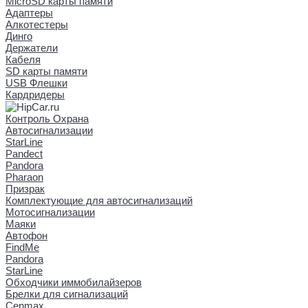
MicroSD карты памяти
Адаптеры
Алкотестеры
Динго
Держатели
Кабеля
SD карты памяти
USB Флешки
Кардридеры
Контроль Охрана
Автосигнализации
StarLine
Pandect
Pandora
Pharaon
Призрак
Комплектующие для автосигнализаций
Мотосигнализации
Маяки
Автофон
FindMe
Pandora
StarLine
Обходчики иммобилайзеров
Брелки для сигнализаций
Cenmax