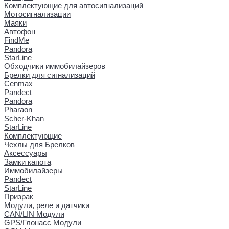
Комплектующие для автосигнализаций
Мотосигнализации
Маяки
Автофон
FindMe
Pandora
StarLine
Обходчики иммобилайзеров
Брелки для сигнализаций
Cenmax
Pandect
Pandora
Pharaon
Scher-Khan
StarLine
Комплектующие
Чехлы для Брелков
Аксессуары
Замки капота
Иммобилайзеры
Pandect
StarLine
Призрак
Модули, реле и датчики
CAN/LIN Модули
GPS/Глонасс Модули