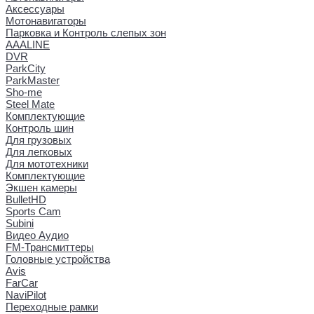
Аксессуары
Мотонавигаторы
Парковка и Контроль слепых зон
AAALINE
DVR
ParkCity
ParkMaster
Sho-me
Steel Mate
Комплектующие
Контроль шин
Для грузовых
Для легковых
Для мототехники
Комплектующие
Экшен камеры
BulletHD
Sports Cam
Subini
Видео Аудио
FM-Трансмиттеры
Головные устройства
Avis
FarCar
NaviPilot
Переходные рамки