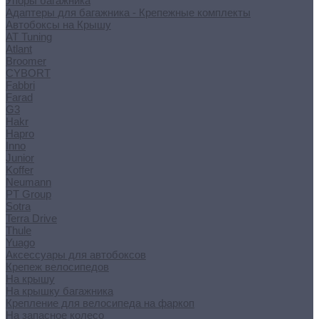
Упоры багажника
Адаптеры для багажника - Крепежные комплекты
Автобоксы на Крышу
AT Tuning
Atlant
Broomer
CYBORT
Fabbri
Farad
G3
Hakr
Hapro
Inno
Junior
Koffer
Neumann
PT Group
Sotra
Terra Drive
Thule
Yuago
Аксессуары для автобоксов
Крепеж велосипедов
На крышу
На крышку багажника
Крепление для велосипеда на фаркоп
На запасное колесо