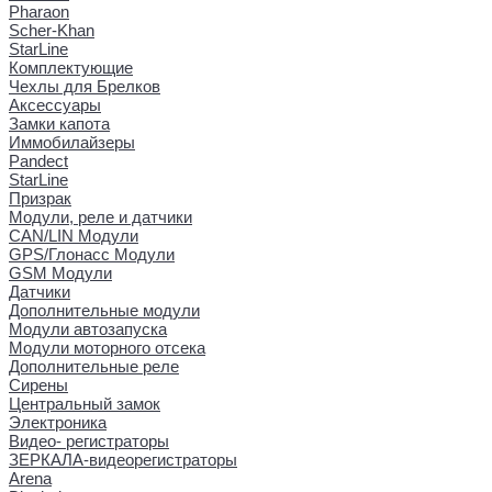
Pharaon
Scher-Khan
StarLine
Комплектующие
Чехлы для Брелков
Аксессуары
Замки капота
Иммобилайзеры
Pandect
StarLine
Призрак
Модули, реле и датчики
CAN/LIN Модули
GPS/Глонасс Модули
GSM Модули
Датчики
Дополнительные модули
Модули автозапуска
Модули моторного отсека
Дополнительные реле
Сирены
Центральный замок
Электроника
Видео- регистраторы
ЗЕРКАЛА-видеорегистраторы
Arena