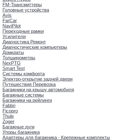
FM-Трансмиттеры
Головные устройства
Avis
FarCar
NaviPilot
Переходные рамки
Усилители
Диагностика Ремонт
Диагностические компьютеры
Домкраты
Толщинометры
NexPTG
Smart Test
Системы комфорта
Электро-открытие задней двери
Путешествия Перевозка
Багажники на крышу автомобиля
Багажные системы
Багажники на рейлинги
Fabbri
Ficopro
Thule
Zoger
Багажные дуги
Упоры багажника
Адаптеры для багажника - Крепежные комплекты