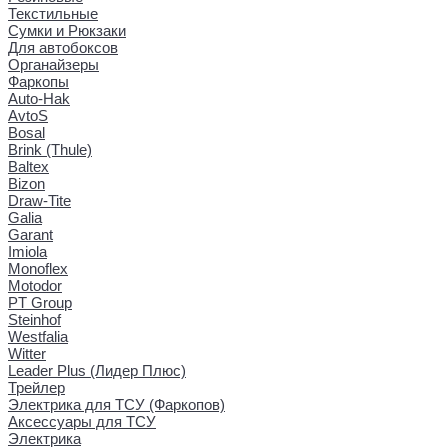
Текстильные
Сумки и Рюкзаки
Для автобоксов
Органайзеры
Фаркопы
Auto-Hak
AvtoS
Bosal
Brink (Thule)
Baltex
Bizon
Draw-Tite
Galia
Garant
Imiola
Monoflex
Motodor
PT Group
Steinhof
Westfalia
Witter
Leader Plus (Лидер Плюс)
Трейлер
Электрика для ТСУ (Фаркопов)
Аксессуары для ТСУ
Электрика