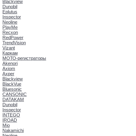
Blackview
Dunobil
Eplutus
Inspector
Neoline
PlayMe
Recxon
RedPower
TrendVision
Vizant
Каркам
МОТО-регистраторы
Akenori
Axiom
Axper
Blackview
BlackVue
Bluesonic
CANSONIC
DATAKAM
Dunobil
Inspector
INTEGO
IROAD
Mio
Nakamichi
Neoline