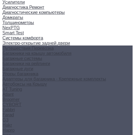
Усилители
Диагностика Ремонт
Диагностические компьютеры
Домкраты
Толщинометры
NexPTG
Smart Test
Системы комфорта
Электро-открытие задней двери
Путешествия Перевозка
Багажники на крышу автомобиля
Багажные системы
Багажники на рейлинги
Багажные дуги
Упоры багажника
Адаптеры для багажника - Крепежные комплекты
Автобоксы на Крышу
AT Tuning
Atlant
Broomer
CYBORT
Fabbri
Farad
G3
Hakr
Hapro