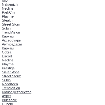
Mio
Nakamichi
Neoline
ParkCity
Playme
Stealth
Street Storm
Subini
TrendVision
Каркам
Аксессуары
Антирадары
Каркам
Cobra
Escort
Neoline
Playme
Prestige
SilverStone
Street Storm
Subini
Radartech
TrendVision
Комбо устройства
Axper
Bluesonic
Dunobil