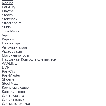
Neoline
ParkCity
Playme
Stealth
Stonelock
Street Storm
Subini
TrendVision
Viper
Каркам
Навигаторы
Автонавигаторы
Аксессуары
Мотонавигаторы
Парковка и Контроль слепых зон
AAALINE
DVR
ParkCity
ParkMaster
Sho-me
Steel Mate
Комплектующие
Контроль шин
Для грузовых
Для легковых
Для мототехники