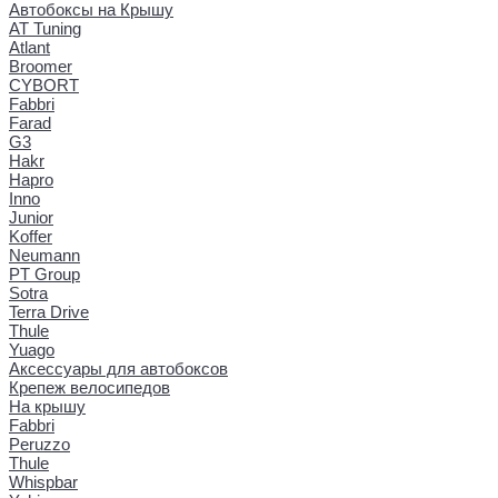
Автобоксы на Крышу
AT Tuning
Atlant
Broomer
CYBORT
Fabbri
Farad
G3
Hakr
Hapro
Inno
Junior
Koffer
Neumann
PT Group
Sotra
Terra Drive
Thule
Yuago
Аксессуары для автобоксов
Крепеж велосипедов
На крышу
Fabbri
Peruzzo
Thule
Whispbar