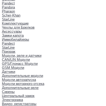
Pandect
Pandora
Pharaon
Scher-Khan
StarLine
Комплектующие
Чехлы для Брелков
Аксессуары
Замки капота
Иммобилайзеры
Pandect
StarLine
Призрак
Модули, реле и датчики
CAN/LIN Модули
GPS/Глонасс Модули
GSM Модули
Датчики
Дополнительные модули
Модули автозапуска
Модули моторного отсека
Дополнительные реле
Сирены
Центральный замок
Электроника
Видео- регистраторы