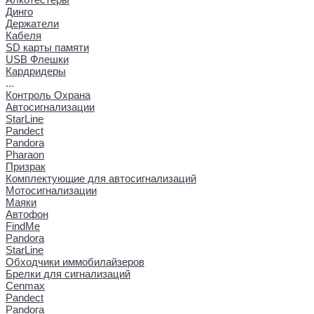
Динго
Держатели
Кабеля
SD карты памяти
USB Флешки
Кардридеры
...
Контроль Охрана
Автосигнализации
StarLine
Pandect
Pandora
Pharaon
Призрак
Комплектующие для автосигнализаций
Мотосигнализации
Маяки
Автофон
FindMe
Pandora
StarLine
Обходчики иммобилайзеров
Брелки для сигнализаций
Cenmax
Pandect
Pandora