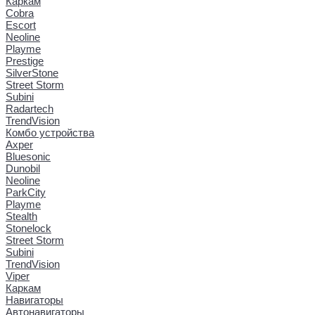
Каркам
Cobra
Escort
Neoline
Playme
Prestige
SilverStone
Street Storm
Subini
Radartech
TrendVision
Комбо устройства
Axper
Bluesonic
Dunobil
Neoline
ParkCity
Playme
Stealth
Stonelock
Street Storm
Subini
TrendVision
Viper
Каркам
Навигаторы
Автонавигаторы