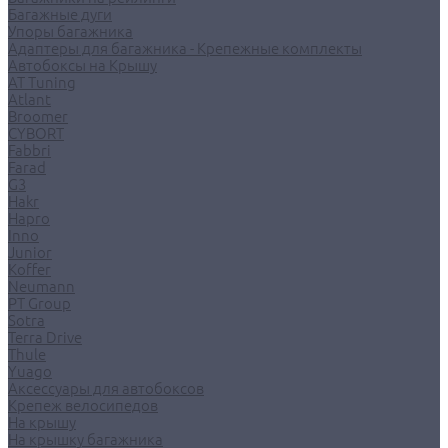
Багажные дуги
Упоры багажника
Адаптеры для багажника - Крепежные комплекты
Автобоксы на Крышу
AT Tuning
Atlant
Broomer
CYBORT
Fabbri
Farad
G3
Hakr
Hapro
Inno
Junior
Koffer
Neumann
PT Group
Sotra
Terra Drive
Thule
Yuago
Аксессуары для автобоксов
Крепеж велосипедов
На крышу
На крышку багажника