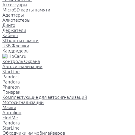
Аксессуары
MicroSD карты памяти
Адаптеры
Алкотестеры
Динго
Держатели
Кабеля
SD карты памяти
USB Флешки
Кардридеры
Контроль Охрана
Автосигнализации
StarLine
Pandect
Pandora
Pharaon
Призрак
Комплектующие для автосигнализаций
Мотосигнализации
Маяки
Автофон
FindMe
Pandora
StarLine
Обходчики иммобилайзеров