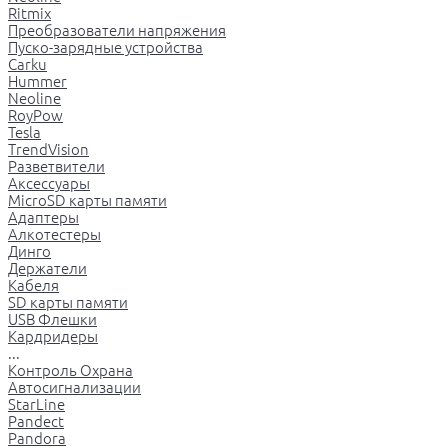
Ritmix
Преобразователи напряжения
Пуско-зарядные устройства
Carku
Hummer
Neoline
RoyPow
Tesla
TrendVision
Разветвители
Аксессуары
MicroSD карты памяти
Адаптеры
Алкотестеры
Динго
Держатели
Кабеля
SD карты памяти
USB Флешки
Кардридеры
...
Контроль Охрана
Автосигнализации
StarLine
Pandect
Pandora