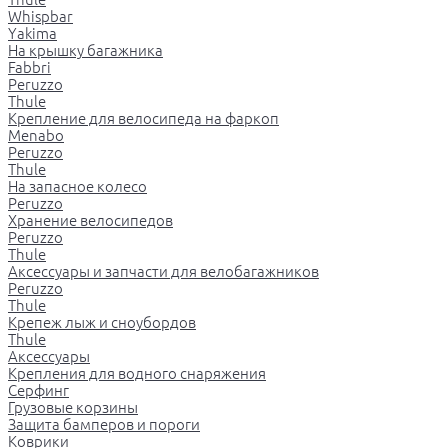
Whispbar
Yakima
На крышку багажника
Fabbri
Peruzzo
Thule
Крепление для велосипеда на фаркоп
Menabo
Peruzzo
Thule
На запасное колесо
Peruzzo
Хранение велосипедов
Peruzzo
Thule
Аксессуары и запчасти для велобагажников
Peruzzo
Thule
Крепеж лыж и сноубордов
Thule
Аксессуары
Крепления для водного снаряжения
Серфинг
Грузовые корзины
Защита бамперов и пороги
Коврики