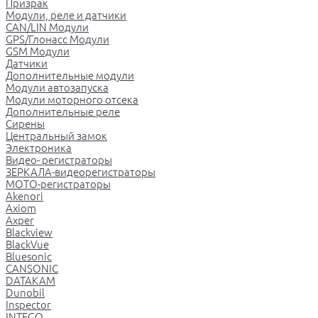
Призрак
Модули, реле и датчики
CAN/LIN Модули
GPS/Глонасс Модули
GSM Модули
Датчики
Дополнительные модули
Модули автозапуска
Модули моторного отсека
Дополнительные реле
Сирены
Центральный замок
Электроника
Видео- регистраторы
ЗЕРКАЛА-видеорегистраторы
МОТО-регистраторы
Akenori
Axiom
Axper
Blackview
BlackVue
Bluesonic
CANSONIC
DATAKAM
Dunobil
Inspector
INTEGO