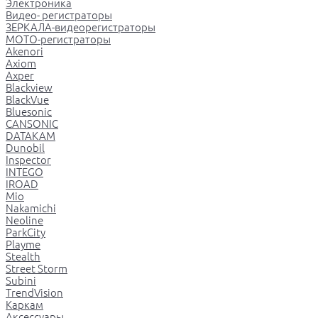
Электроника
Видео- регистраторы
ЗЕРКАЛА-видеорегистраторы
МОТО-регистраторы
Akenori
Axiom
Axper
Blackview
BlackVue
Bluesonic
CANSONIC
DATAKAM
Dunobil
Inspector
INTEGO
IROAD
Mio
Nakamichi
Neoline
ParkCity
Playme
Stealth
Street Storm
Subini
TrendVision
Каркам
Аксессуары