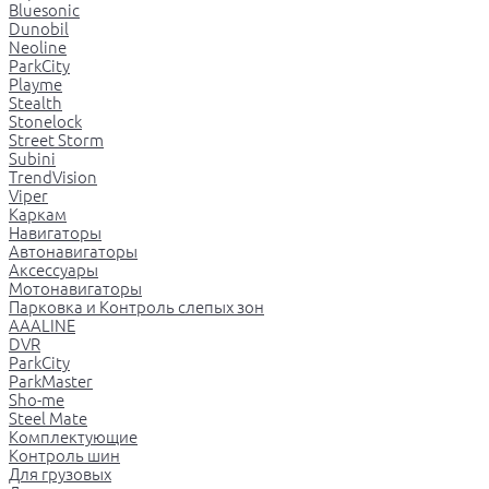
Bluesonic
Dunobil
Neoline
ParkCity
Playme
Stealth
Stonelock
Street Storm
Subini
TrendVision
Viper
Каркам
Навигаторы
Автонавигаторы
Аксессуары
Мотонавигаторы
Парковка и Контроль слепых зон
AAALINE
DVR
ParkCity
ParkMaster
Sho-me
Steel Mate
Комплектующие
Контроль шин
Для грузовых