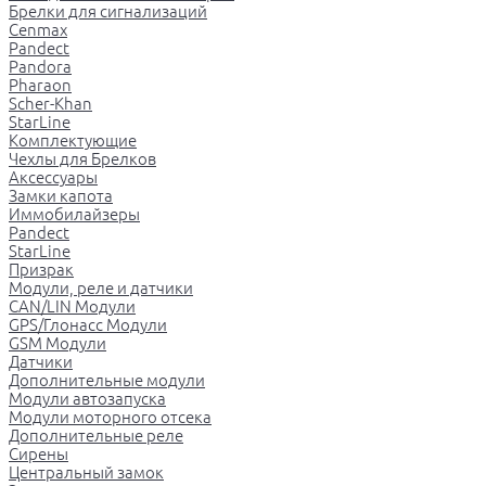
Брелки для сигнализаций
Cenmax
Pandect
Pandora
Pharaon
Scher-Khan
StarLine
Комплектующие
Чехлы для Брелков
Аксессуары
Замки капота
Иммобилайзеры
Pandect
StarLine
Призрак
Модули, реле и датчики
CAN/LIN Модули
GPS/Глонасс Модули
GSM Модули
Датчики
Дополнительные модули
Модули автозапуска
Модули моторного отсека
Дополнительные реле
Сирены
Центральный замок