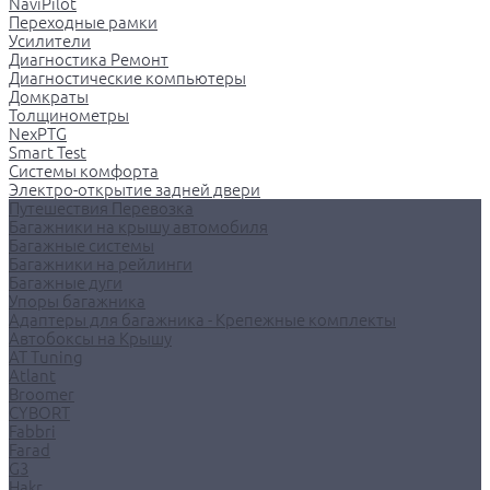
NaviPilot
Переходные рамки
Усилители
Диагностика Ремонт
Диагностические компьютеры
Домкраты
Толщинометры
NexPTG
Smart Test
Системы комфорта
Электро-открытие задней двери
Путешествия Перевозка
Багажники на крышу автомобиля
Багажные системы
Багажники на рейлинги
Багажные дуги
Упоры багажника
Адаптеры для багажника - Крепежные комплекты
Автобоксы на Крышу
AT Tuning
Atlant
Broomer
CYBORT
Fabbri
Farad
G3
Hakr