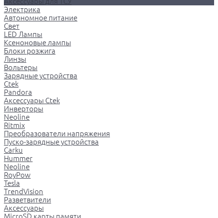
Аксессуары для ТСУ
Электрика
Автономное питание
Свет
LED Лампы
Ксеноновые лампы
Блоки розжига
Линзы
Вольтеры
Зарядные устройства
Ctek
Pandora
Аксессуары Ctek
Инверторы
Neoline
Ritmix
Преобразователи напряжения
Пуско-зарядные устройства
Carku
Hummer
Neoline
RoyPow
Tesla
TrendVision
Разветвители
Аксессуары
MicroSD карты памяти