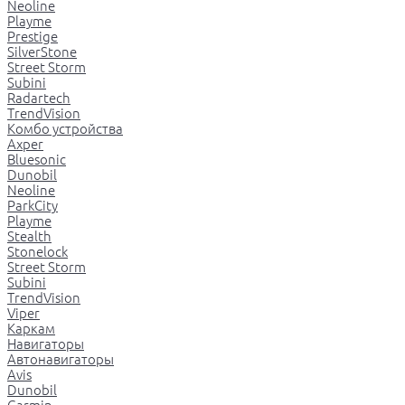
Neoline
Playme
Prestige
SilverStone
Street Storm
Subini
Radartech
TrendVision
Комбо устройства
Axper
Bluesonic
Dunobil
Neoline
ParkCity
Playme
Stealth
Stonelock
Street Storm
Subini
TrendVision
Viper
Каркам
Навигаторы
Автонавигаторы
Avis
Dunobil