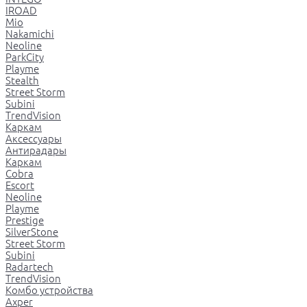
IROAD
Mio
Nakamichi
Neoline
ParkCity
Playme
Stealth
Street Storm
Subini
TrendVision
Каркам
Аксессуары
Антирадары
Каркам
Cobra
Escort
Neoline
Playme
Prestige
SilverStone
Street Storm
Subini
Radartech
TrendVision
Комбо устройства
Axper