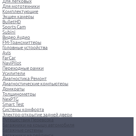
Для легковых
Для мототехники
Комплектующие
Экшен камеры
BulletHD
Sports Cam
Subini
Видео Аудио
FM-Трансмиттеры
Головные устройства
Avis
FarCar
NaviPilot
Переходные рамки
Усилители
Диагностика Ремонт
Диагностические компьютеры
Домкраты
Толщинометры
NexPTG
Smart Test
Системы комфорта
Электро-открытие задней двери
Путешествия Перевозка
Багажники на крышу автомобиля
Багажные системы
Багажники на рейлинги