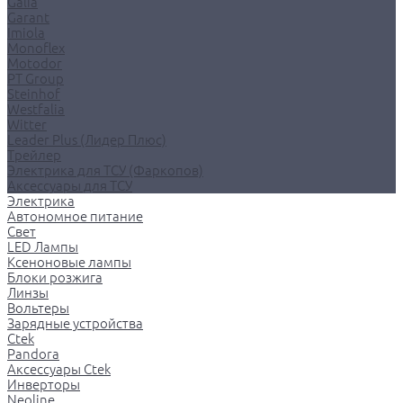
Galia
Garant
Imiola
Monoflex
Motodor
PT Group
Steinhof
Westfalia
Witter
Leader Plus (Лидер Плюс)
Трейлер
Электрика для ТСУ (Фаркопов)
Аксессуары для ТСУ
Электрика
Автономное питание
Свет
LED Лампы
Ксеноновые лампы
Блоки розжига
Линзы
Вольтеры
Зарядные устройства
Ctek
Pandora
Аксессуары Ctek
Инверторы
Neoline