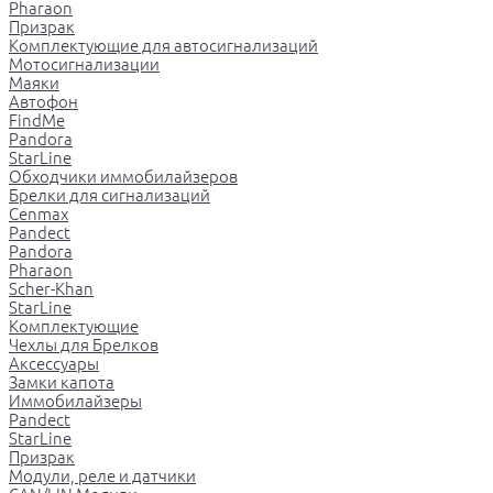
Pharaon
Призрак
Комплектующие для автосигнализаций
Мотосигнализации
Маяки
Автофон
FindMe
Pandora
StarLine
Обходчики иммобилайзеров
Брелки для сигнализаций
Cenmax
Pandect
Pandora
Pharaon
Scher-Khan
StarLine
Комплектующие
Чехлы для Брелков
Аксессуары
Замки капота
Иммобилайзеры
Pandect
StarLine
Призрак
Модули, реле и датчики