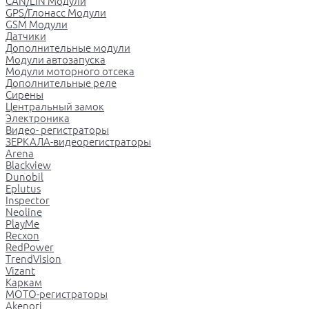
CAN/LIN Модули
GPS/Глонасс Модули
GSM Модули
Датчики
Дополнительные модули
Модули автозапуска
Модули моторного отсека
Дополнительные реле
Сирены
Центральный замок
Электроника
Видео- регистраторы
ЗЕРКАЛА-видеорегистраторы
Arena
Blackview
Dunobil
Eplutus
Inspector
Neoline
PlayMe
Recxon
RedPower
TrendVision
Vizant
Каркам
МОТО-регистраторы
Akenori