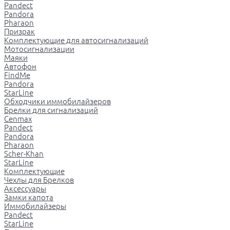
Pandect
Pandora
Pharaon
Призрак
Комплектующие для автосигнализаций
Мотосигнализации
Маяки
Автофон
FindMe
Pandora
StarLine
Обходчики иммобилайзеров
Брелки для сигнализаций
Cenmax
Pandect
Pandora
Pharaon
Scher-Khan
StarLine
Комплектующие
Чехлы для Брелков
Аксессуары
Замки капота
Иммобилайзеры
Pandect
StarLine