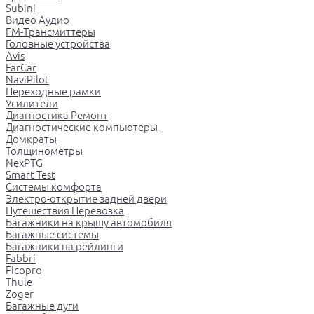
Subini
Видео Аудио
FM-Трансмиттеры
Головные устройства
Avis
FarCar
NaviPilot
Переходные рамки
Усилители
Диагностика Ремонт
Диагностические компьютеры
Домкраты
Толщинометры
NexPTG
Smart Test
Системы комфорта
Электро-открытие задней двери
Путешествия Перевозка
Багажники на крышу автомобиля
Багажные системы
Багажники на рейлинги
Fabbri
Ficopro
Thule
Zoger
Багажные дуги