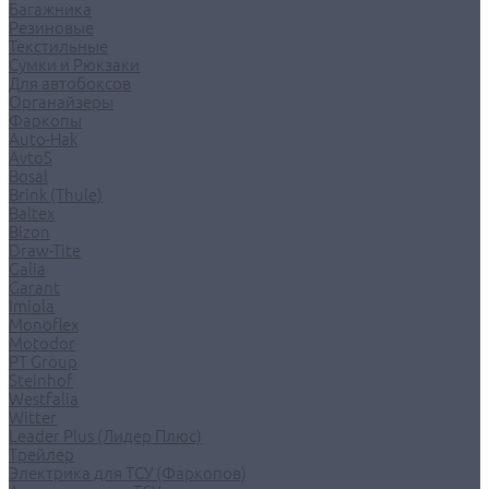
Багажника
Резиновые
Текстильные
Сумки и Рюкзаки
Для автобоксов
Органайзеры
Фаркопы
Auto-Hak
AvtoS
Bosal
Brink (Thule)
Baltex
Bizon
Draw-Tite
Galia
Garant
Imiola
Monoflex
Motodor
PT Group
Steinhof
Westfalia
Witter
Leader Plus (Лидер Плюс)
Трейлер
Электрика для ТСУ (Фаркопов)