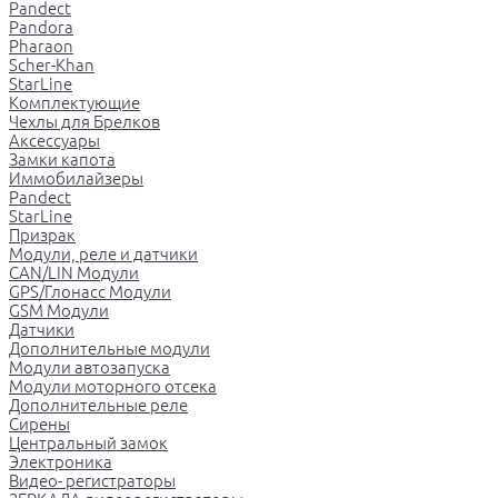
Pandect
Pandora
Pharaon
Scher-Khan
StarLine
Комплектующие
Чехлы для Брелков
Аксессуары
Замки капота
Иммобилайзеры
Pandect
StarLine
Призрак
Модули, реле и датчики
CAN/LIN Модули
GPS/Глонасс Модули
GSM Модули
Датчики
Дополнительные модули
Модули автозапуска
Модули моторного отсека
Дополнительные реле
Сирены
Центральный замок
Электроника
Видео- регистраторы