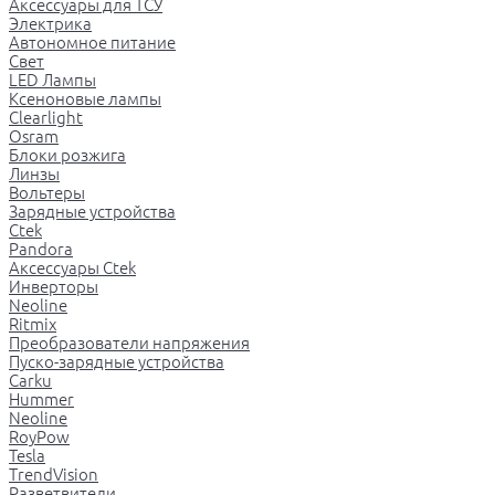
Аксессуары для ТСУ
Электрика
Автономное питание
Свет
LED Лампы
Ксеноновые лампы
Clearlight
Osram
Блоки розжига
Линзы
Вольтеры
Зарядные устройства
Ctek
Pandora
Аксессуары Ctek
Инверторы
Neoline
Ritmix
Преобразователи напряжения
Пуско-зарядные устройства
Carku
Hummer
Neoline
RoyPow
Tesla
TrendVision
Разветвители