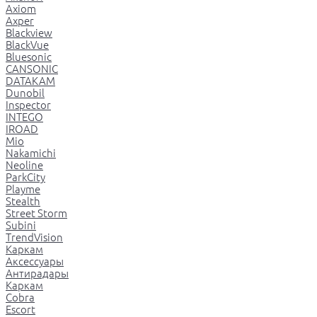
Axiom
Axper
Blackview
BlackVue
Bluesonic
CANSONIC
DATAKAM
Dunobil
Inspector
INTEGO
IROAD
Mio
Nakamichi
Neoline
ParkCity
Playme
Stealth
Street Storm
Subini
TrendVision
Каркам
Аксессуары
Антирадары
Каркам
Cobra
Escort