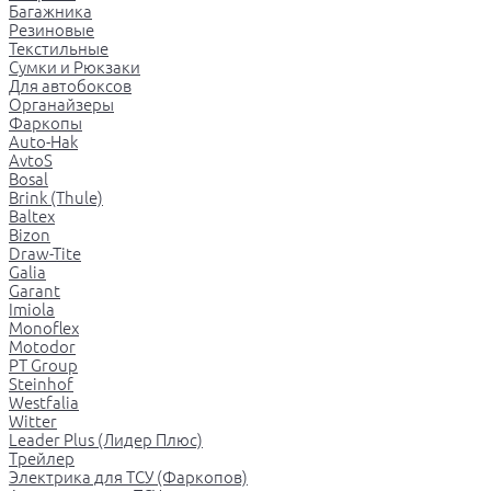
Багажника
Резиновые
Текстильные
Сумки и Рюкзаки
Для автобоксов
Органайзеры
Фаркопы
Auto-Hak
AvtoS
Bosal
Brink (Thule)
Baltex
Bizon
Draw-Tite
Galia
Garant
Imiola
Monoflex
Motodor
PT Group
Steinhof
Westfalia
Witter
Leader Plus (Лидер Плюс)
Трейлер
Электрика для ТСУ (Фаркопов)