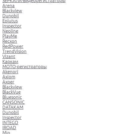
ЗЕРКАЛА-видеорегистраторы
Arena
Blackview
Dunobil
Eplutus
Inspector
Neoline
PlayMe
Recxon
RedPower
TrendVision
Vizant
Каркам
МОТО-регистраторы
Akenori
Axiom
Axper
Blackview
BlackVue
Bluesonic
CANSONIC
DATAKAM
Dunobil
Inspector
INTEGO
IROAD
Mio