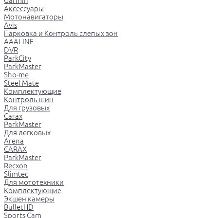
Garmin
Аксессуары
Мотонавигаторы
Avis
Парковка и Контроль слепых зон
AAALINE
DVR
ParkCity
ParkMaster
Sho-me
Steel Mate
Комплектующие
Контроль шин
Для грузовых
Carax
ParkMaster
Для легковых
Arena
CARAX
ParkMaster
Recxon
Slimtec
Для мототехники
Комплектующие
Экшен камеры
BulletHD
Sports Cam