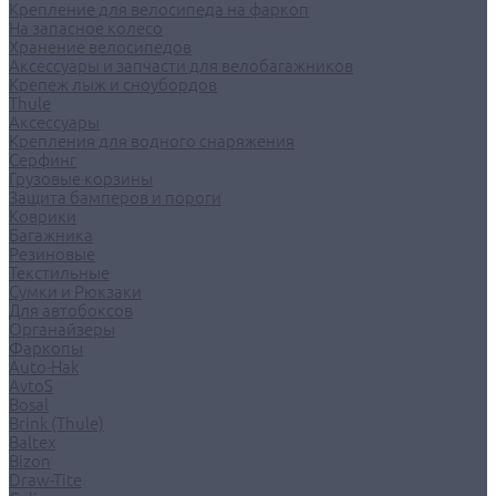
Крепление для велосипеда на фаркоп
На запасное колесо
Хранение велосипедов
Аксессуары и запчасти для велобагажников
Крепеж лыж и сноубордов
Thule
Аксессуары
Крепления для водного снаряжения
Серфинг
Грузовые корзины
Защита бамперов и пороги
Коврики
Багажника
Резиновые
Текстильные
Сумки и Рюкзаки
Для автобоксов
Органайзеры
Фаркопы
Auto-Hak
AvtoS
Bosal
Brink (Thule)
Baltex
Bizon
Draw-Tite