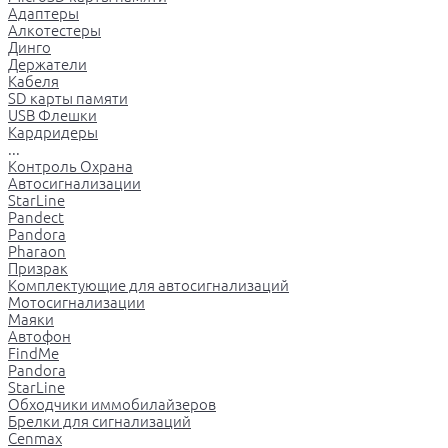
Адаптеры
Алкотестеры
Динго
Держатели
Кабеля
SD карты памяти
USB Флешки
Кардридеры
...
Контроль Охрана
Автосигнализации
StarLine
Pandect
Pandora
Pharaon
Призрак
Комплектующие для автосигнализаций
Мотосигнализации
Маяки
Автофон
FindMe
Pandora
StarLine
Обходчики иммобилайзеров
Брелки для сигнализаций
Cenmax