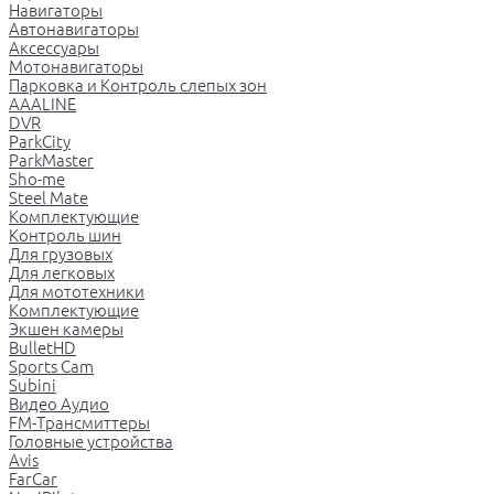
Навигаторы
Автонавигаторы
Аксессуары
Мотонавигаторы
Парковка и Контроль слепых зон
AAALINE
DVR
ParkCity
ParkMaster
Sho-me
Steel Mate
Комплектующие
Контроль шин
Для грузовых
Для легковых
Для мототехники
Комплектующие
Экшен камеры
BulletHD
Sports Cam
Subini
Видео Аудио
FM-Трансмиттеры
Головные устройства
Avis
FarCar