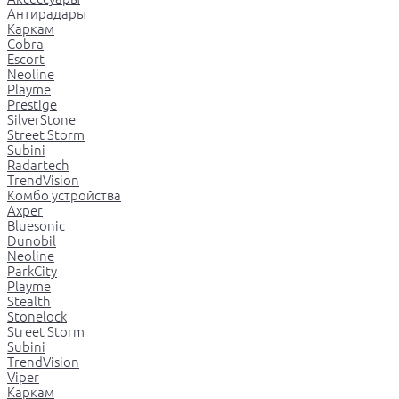
Антирадары
Каркам
Cobra
Escort
Neoline
Playme
Prestige
SilverStone
Street Storm
Subini
Radartech
TrendVision
Комбо устройства
Axper
Bluesonic
Dunobil
Neoline
ParkCity
Playme
Stealth
Stonelock
Street Storm
Subini
TrendVision
Viper
Каркам