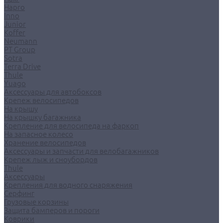
Hapro
Inno
Junior
Koffer
Neumann
PT Group
Sotra
Terra Drive
Thule
Yuago
Аксессуары для автобоксов
Крепеж велосипедов
На крышу
На крышку багажника
Крепление для велосипеда на фаркоп
На запасное колесо
Хранение велосипедов
Аксессуары и запчасти для велобагажников
Крепеж лыж и сноубордов
Thule
Аксессуары
Крепления для водного снаряжения
Серфинг
Грузовые корзины
Защита бамперов и пороги
Коврики