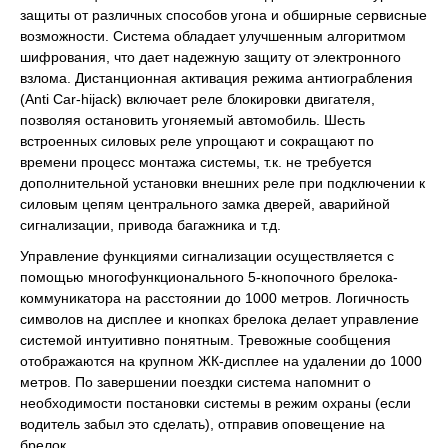
защиты от различных способов угона и обширные сервисные
возможности. Система обладает улучшенным алгоритмом
шифрования, что дает надежную защиту от электронного
взлома. Дистанционная активация режима антиограбления
(Anti Car-hijack) включает реле блокировки двигателя,
позволяя остановить угоняемый автомобиль. Шесть
встроенных силовых реле упрощают и сокращают по
времени процесс монтажа системы, т.к. не требуется
дополнительной установки внешних реле при подключении к
силовым цепям центрального замка дверей, аварийной
сигнализации, привода багажника и т.д.
Управление функциями сигнализации осуществляется с
помощью многофункционального 5-кнопочного брелока-
коммуникатора на расстоянии до 1000 метров. Логичность
символов на дисплее и кнопках брелока делает управление
системой интуитивно понятным. Тревожные сообщения
отображаются на крупном ЖК-дисплее на удалении до 1000
метров. По завершении поездки система напомнит о
необходимости постановки системы в режим охраны (если
водитель забыл это сделать), отправив оповещение на
брелок.