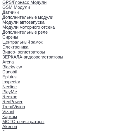
GPS/Глонасс Модули
GSM Модули
Датчики
Дополнительные модули
Модули автозапуска
Модули моторного отсека
Дополнительные реле
Сирены
Центральный замок
Электроника
Видео- регистраторы
ЗЕРКАЛА-видеорегистраторы
Arena
Blackview
Dunobil
Eplutus
Inspector
Neoline
PlayMe
Recxon
RedPower
TrendVision
Vizant
Каркам
МОТО-регистраторы
Akenori