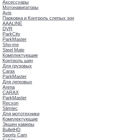
Аксессуары
Мотонавигаторы
Avis
Парковка и Контроль слепых зон
AAALINE
DVR
ParkCity
ParkMaster
Sho-me
Steel Mate
Комплектующие
Контроль шин
Для грузовых
Carax
ParkMaster
Для легковых
Arena
CARAX
ParkMaster
Recxon
Slimtec
Для мототехники
Комплектующие
Экшен камеры
BulletHD
Sports Cam