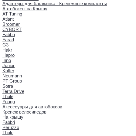
Адаптеры для багажника - Крепежные комплекты
Автобоксы на Крышу
AT Tuning
Atlant
Broomer
CYBORT
Fabbri
Farad
G3
Hakr
Hapro
Inno
Junior
Koffer
Neumann
PT Group
Sotra
Terra Drive
Thule
Yuago
Аксессуары для автобоксов
Крепеж велосипедов
На крышу
Fabbri
Peruzzo
Thule