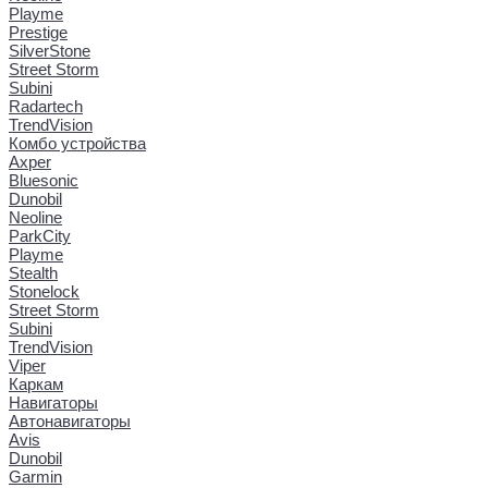
Playme
Prestige
SilverStone
Street Storm
Subini
Radartech
TrendVision
Комбо устройства
Axper
Bluesonic
Dunobil
Neoline
ParkCity
Playme
Stealth
Stonelock
Street Storm
Subini
TrendVision
Viper
Каркам
Навигаторы
Автонавигаторы
Avis
Dunobil
Garmin