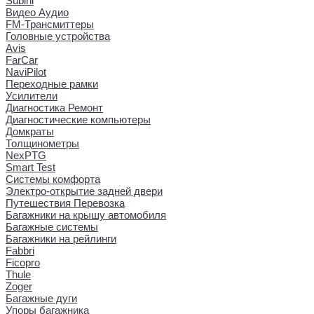
Subini
Видео Аудио
FM-Трансмиттеры
Головные устройства
Avis
FarCar
NaviPilot
Переходные рамки
Усилители
Диагностика Ремонт
Диагностические компьютеры
Домкраты
Толщинометры
NexPTG
Smart Test
Системы комфорта
Электро-открытие задней двери
Путешествия Перевозка
Багажники на крышу автомобиля
Багажные системы
Багажники на рейлинги
Fabbri
Ficopro
Thule
Zoger
Багажные дуги
Упоры багажника