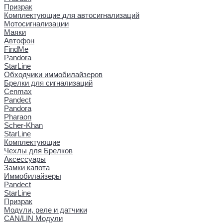
Призрак
Комплектующие для автосигнализаций
Мотосигнализации
Маяки
Автофон
FindMe
Pandora
StarLine
Обходчики иммобилайзеров
Брелки для сигнализаций
Cenmax
Pandect
Pandora
Pharaon
Scher-Khan
StarLine
Комплектующие
Чехлы для Брелков
Аксессуары
Замки капота
Иммобилайзеры
Pandect
StarLine
Призрак
Модули, реле и датчики
CAN/LIN Модули