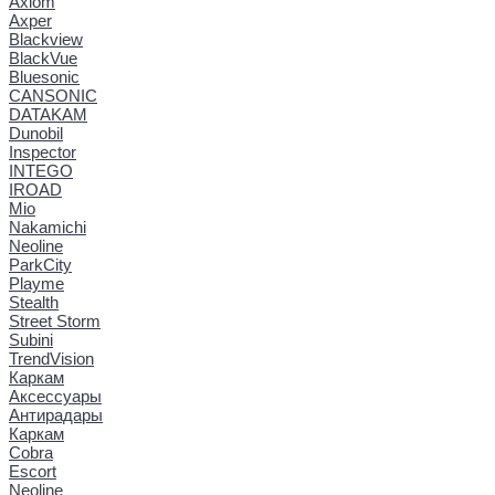
Axiom
Axper
Blackview
BlackVue
Bluesonic
CANSONIC
DATAKAM
Dunobil
Inspector
INTEGO
IROAD
Mio
Nakamichi
Neoline
ParkCity
Playme
Stealth
Street Storm
Subini
TrendVision
Каркам
Аксессуары
Антирадары
Каркам
Cobra
Escort
Neoline