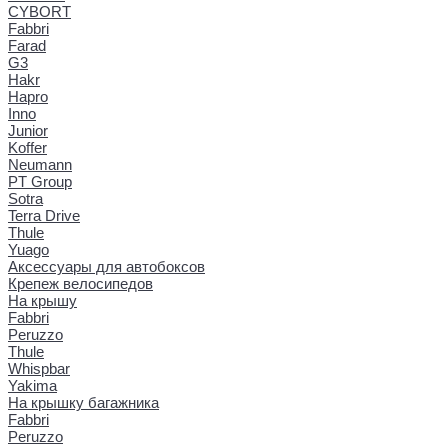
CYBORT
Fabbri
Farad
G3
Hakr
Hapro
Inno
Junior
Koffer
Neumann
PT Group
Sotra
Terra Drive
Thule
Yuago
Аксессуары для автобоксов
Крепеж велосипедов
На крышу
Fabbri
Peruzzo
Thule
Whispbar
Yakima
На крышку багажника
Fabbri
Peruzzo