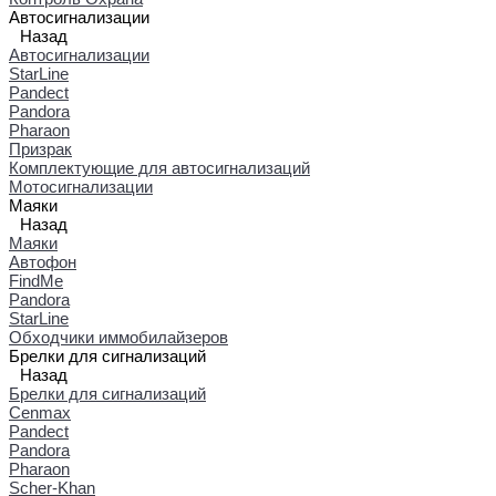
Автосигнализации
Назад
Автосигнализации
StarLine
Pandect
Pandora
Pharaon
Призрак
Комплектующие для автосигнализаций
Мотосигнализации
Маяки
Назад
Маяки
Автофон
FindMe
Pandora
StarLine
Обходчики иммобилайзеров
Брелки для сигнализаций
Назад
Брелки для сигнализаций
Cenmax
Pandect
Pandora
Pharaon
Scher-Khan