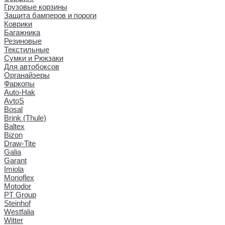
Грузовые корзины
Защита бамперов и пороги
Коврики
Багажника
Резиновые
Текстильные
Сумки и Рюкзаки
Для автобоксов
Органайзеры
Фаркопы
Auto-Hak
AvtoS
Bosal
Brink (Thule)
Baltex
Bizon
Draw-Tite
Galia
Garant
Imiola
Monoflex
Motodor
PT Group
Steinhof
Westfalia
Witter