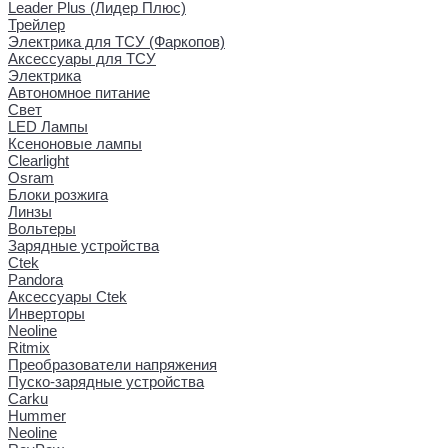
Leader Plus (Лидер Плюс)
Трейлер
Электрика для ТСУ (Фаркопов)
Аксессуары для ТСУ
Электрика
Автономное питание
Свет
LED Лампы
Ксеноновые лампы
Clearlight
Osram
Блоки розжига
Линзы
Вольтеры
Зарядные устройства
Ctek
Pandora
Аксессуары Ctek
Инверторы
Neoline
Ritmix
Преобразователи напряжения
Пуско-зарядные устройства
Carku
Hummer
Neoline