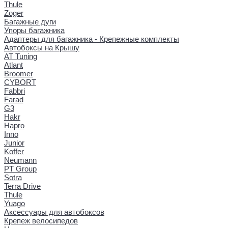
Thule
Zoger
Багажные дуги
Упоры багажника
Адаптеры для багажника - Крепежные комплекты
Автобоксы на Крышу
AT Tuning
Atlant
Broomer
CYBORT
Fabbri
Farad
G3
Hakr
Hapro
Inno
Junior
Koffer
Neumann
PT Group
Sotra
Terra Drive
Thule
Yuago
Аксессуары для автобоксов
Крепеж велосипедов