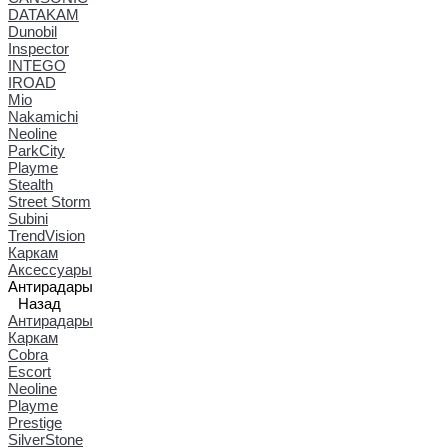
DATAKAM
Dunobil
Inspector
INTEGO
IROAD
Mio
Nakamichi
Neoline
ParkCity
Playme
Stealth
Street Storm
Subini
TrendVision
Каркам
Аксессуары
Антирадары
Назад
Антирадары
Каркам
Cobra
Escort
Neoline
Playme
Prestige
SilverStone