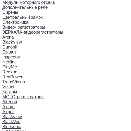
Модули моторного отсека
Дополнительные реле
Сирены
Центральный замок
Электроника
Видео- регистраторы
ЗЕРКАЛА-видеорегистраторы
Arena
Blackview
Dunobil
Eplutus
Inspector
Neoline
PlayMe
Recxon
RedPower
TrendVision
Vizant
Каркам
МОТО-регистраторы
Akenori
Axiom
Axper
Blackview
BlackVue
Bluesonic