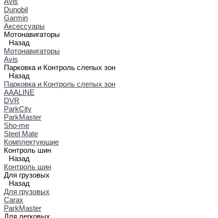
Avis
Dunobil
Garmin
Аксессуары
Мотонавигаторы
Назад
Мотонавигаторы
Avis
Парковка и Контроль слепых зон
Назад
Парковка и Контроль слепых зон
AAALINE
DVR
ParkCity
ParkMaster
Sho-me
Steel Mate
Комплектующие
Контроль шин
Назад
Контроль шин
Для грузовых
Назад
Для грузовых
Carax
ParkMaster
Для легковых