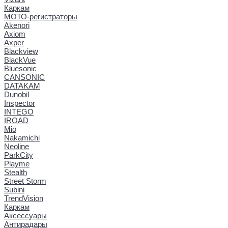
Каркам
МОТО-регистраторы
Akenori
Axiom
Axper
Blackview
BlackVue
Bluesonic
CANSONIC
DATAKAM
Dunobil
Inspector
INTEGO
IROAD
Mio
Nakamichi
Neoline
ParkCity
Playme
Stealth
Street Storm
Subini
TrendVision
Каркам
Аксессуары
Антирадары