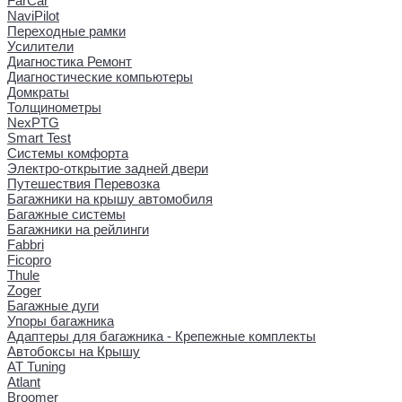
FarCar
NaviPilot
Переходные рамки
Усилители
Диагностика Ремонт
Диагностические компьютеры
Домкраты
Толщинометры
NexPTG
Smart Test
Системы комфорта
Электро-открытие задней двери
Путешествия Перевозка
Багажники на крышу автомобиля
Багажные системы
Багажники на рейлинги
Fabbri
Ficopro
Thule
Zoger
Багажные дуги
Упоры багажника
Адаптеры для багажника - Крепежные комплекты
Автобоксы на Крышу
AT Tuning
Atlant
Broomer