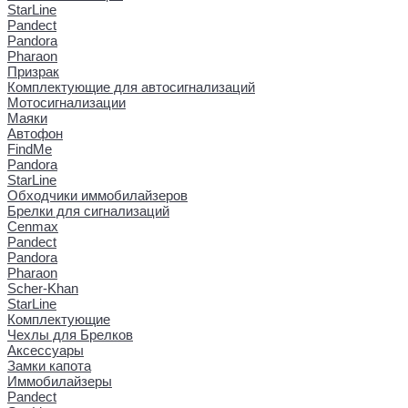
StarLine
Pandect
Pandora
Pharaon
Призрак
Комплектующие для автосигнализаций
Мотосигнализации
Маяки
Автофон
FindMe
Pandora
StarLine
Обходчики иммобилайзеров
Брелки для сигнализаций
Cenmax
Pandect
Pandora
Pharaon
Scher-Khan
StarLine
Комплектующие
Чехлы для Брелков
Аксессуары
Замки капота
Иммобилайзеры
Pandect