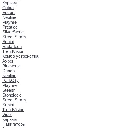
Каркам
Cobra
Escort
Neoline
Playme
Prestige
SilverStone
Street Storm
Subini
Radartech
TrendVision
Комбо устройства
Axper
Bluesonic
Dunobil
Neoline
ParkCity
Playme
Stealth
Stonelock
Street Storm
Subini
TrendVision
Viper
Каркам
Навигаторы