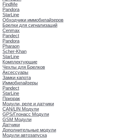
FindMe
Pandora
StarLine
Обходчики иммобилайзеров
Брелки для сигнализаций
Cenmax
Pandect
Pandora
Pharaon
Scher-Khan
StarLine
Комплектующие
Чехлы для Брелков
Аксессуары
Замки капота
Иммобилайзеры
Pandect
StarLine
Призрак
Модули, реле и датчики
CAN/LIN Модули
GPS/Глонасс Модули
GSM Модули
Датчики
Дополнительные модули
Модули автозапуска