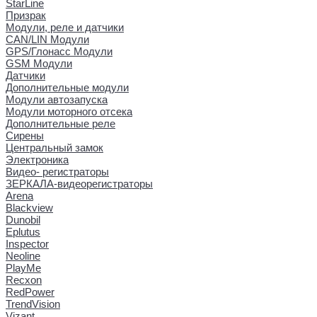
StarLine
Призрак
Модули, реле и датчики
CAN/LIN Модули
GPS/Глонасс Модули
GSM Модули
Датчики
Дополнительные модули
Модули автозапуска
Модули моторного отсека
Дополнительные реле
Сирены
Центральный замок
Электроника
Видео- регистраторы
ЗЕРКАЛА-видеорегистраторы
Arena
Blackview
Dunobil
Eplutus
Inspector
Neoline
PlayMe
Recxon
RedPower
TrendVision
Vizant