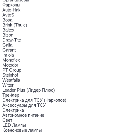
Фаркопы
Auto-Hak
AvtoS
Bosal
Brink (Thule)
Baltex
Bizon
Draw-Tite
Galia
Garant
Imiola
Monoflex
Motodor
PT Group
Steinhof
Westfalia
Witter
Leader Plus (Лидер Плюс)
Трейлер
Электрика для ТСУ (Фаркопов)
Аксессуары для ТСУ
Электрика
Автономное питание
Свет
LED Лампы
Ксеноновые лампы