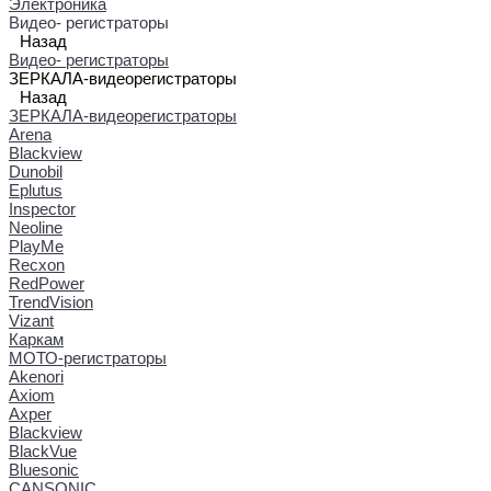
Электроника
Видео- регистраторы
Назад
Видео- регистраторы
ЗЕРКАЛА-видеорегистраторы
Назад
ЗЕРКАЛА-видеорегистраторы
Arena
Blackview
Dunobil
Eplutus
Inspector
Neoline
PlayMe
Recxon
RedPower
TrendVision
Vizant
Каркам
МОТО-регистраторы
Akenori
Axiom
Axper
Blackview
BlackVue
Bluesonic
CANSONIC