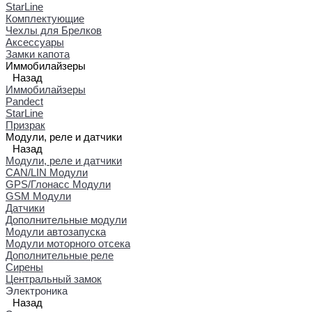
StarLine
Комплектующие
Чехлы для Брелков
Аксессуары
Замки капота
Иммобилайзеры
Назад
Иммобилайзеры
Pandect
StarLine
Призрак
Модули, реле и датчики
Назад
Модули, реле и датчики
CAN/LIN Модули
GPS/Глонасс Модули
GSM Модули
Датчики
Дополнительные модули
Модули автозапуска
Модули моторного отсека
Дополнительные реле
Сирены
Центральный замок
Электроника
Назад