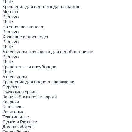
Thule
Крепление для велосипеда на фаркоп
Menabo
Peruzzo
Thule
На запасное колесо
Peruzzo
Хранение велосипедов
Peruzzo
Thule
Аксессуары и запчасти для велобагажников
Peruzzo
Thule
Крепеж лыж и сноубордов
Thule
Аксессуары
Крепления для водного снаряжения
Серфинг
Грузовые корзины
Защита бамперов и пороги
Коврики
Багажника
Резиновые
Текстильные
Сумки и Рюкзаки
Для автобоксов
Органайзеры