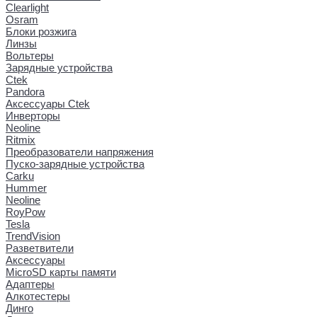
Clearlight
Osram
Блоки розжига
Линзы
Вольтеры
Зарядные устройства
Ctek
Pandora
Аксессуары Ctek
Инверторы
Neoline
Ritmix
Преобразователи напряжения
Пуско-зарядные устройства
Carku
Hummer
Neoline
RoyPow
Tesla
TrendVision
Разветвители
Аксессуары
MicroSD карты памяти
Адаптеры
Алкотестеры
Динго