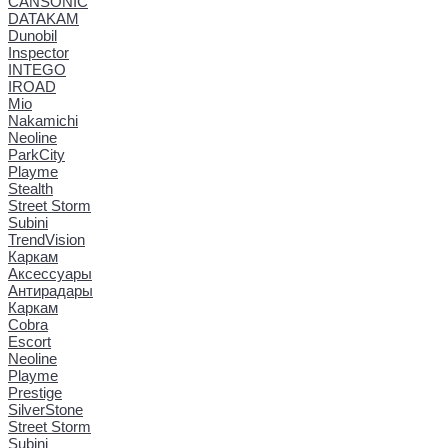
CANSONIC
DATAKAM
Dunobil
Inspector
INTEGO
IROAD
Mio
Nakamichi
Neoline
ParkCity
Playme
Stealth
Street Storm
Subini
TrendVision
Каркам
Аксессуары
Антирадары
Каркам
Cobra
Escort
Neoline
Playme
Prestige
SilverStone
Street Storm
Subini