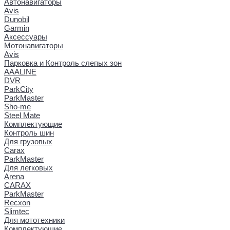
Автонавигаторы
Avis
Dunobil
Garmin
Аксессуары
Мотонавигаторы
Avis
Парковка и Контроль слепых зон
AAALINE
DVR
ParkCity
ParkMaster
Sho-me
Steel Mate
Комплектующие
Контроль шин
Для грузовых
Carax
ParkMaster
Для легковых
Arena
CARAX
ParkMaster
Recxon
Slimtec
Для мототехники
Комплектующие