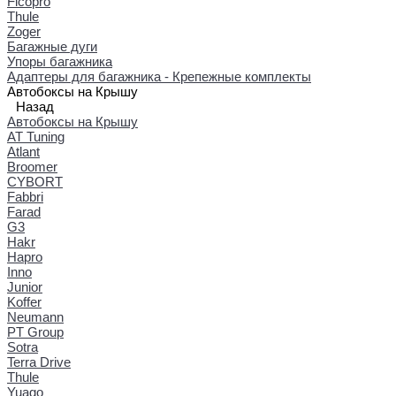
Ficopro
Thule
Zoger
Багажные дуги
Упоры багажника
Адаптеры для багажника - Крепежные комплекты
Автобоксы на Крышу
Назад
Автобоксы на Крышу
AT Tuning
Atlant
Broomer
CYBORT
Fabbri
Farad
G3
Hakr
Hapro
Inno
Junior
Koffer
Neumann
PT Group
Sotra
Terra Drive
Thule
Yuago