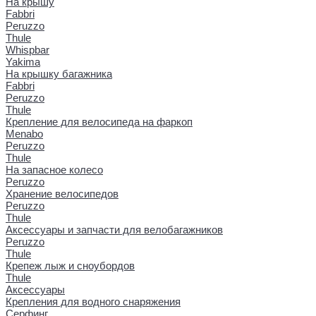
На крышу
Fabbri
Peruzzo
Thule
Whispbar
Yakima
На крышку багажника
Fabbri
Peruzzo
Thule
Крепление для велосипеда на фаркоп
Menabo
Peruzzo
Thule
На запасное колесо
Peruzzo
Хранение велосипедов
Peruzzo
Thule
Аксессуары и запчасти для велобагажников
Peruzzo
Thule
Крепеж лыж и сноубордов
Thule
Аксессуары
Крепления для водного снаряжения
Серфинг