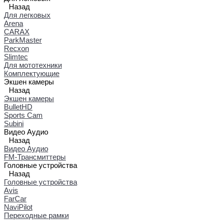
Назад
Для легковых
Arena
CARAX
ParkMaster
Recxon
Slimtec
Для мототехники
Комплектующие
Экшен камеры
Назад
Экшен камеры
BulletHD
Sports Cam
Subini
Видео Аудио
Назад
Видео Аудио
FM-Трансмиттеры
Головные устройства
Назад
Головные устройства
Avis
FarCar
NaviPilot
Переходные рамки