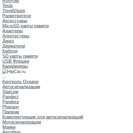
RoyPow
Tesla
TrendVision
Разветвители
Аксессуары
MicroSD карты памяти
Адаптеры
Алкотестеры
Динго
Держатели
Кабеля
SD карты памяти
USB Флешки
Кардридеры
...
Контроль Охрана
Автосигнализации
StarLine
Pandect
Pandora
Pharaon
Призрак
Комплектующие для автосигнализаций
Мотосигнализации
Маяки
Автофон