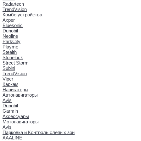
Radartech
TrendVision
Комбо устройства
Axper
Bluesonic
Dunobil
Neoline
ParkCity
Playme
Stealth
Stonelock
Street Storm
Subini
TrendVision
Viper
Каркам
Навигаторы
Автонавигаторы
Avis
Dunobil
Garmin
Аксессуары
Мотонавигаторы
Avis
Парковка и Контроль слепых зон
AAALINE