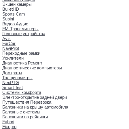
Экшен камеры
BulletHD
Sports Cam
Subini
Видео Аудио
FM-Трансмиттеры
Головные устройства
Avis
FarCar
NaviPilot
Переходные рамки
Усилители
Диагностика Ремонт
Диагностические компьютеры
Домкраты
Толщинометры
NexPTG
Smart Test
Системы комфорта
Электро-открытие задней двери
Путешествия Перевозка
Багажники на крышу автомобиля
Багажные системы
Багажники на рейлинги
Fabbri
Ficopro