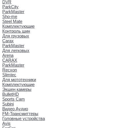
DVR
ParkCity
ParkMaster
Sho-me
Steel Mate
Комплектующие
Контроль шин
Для грузовых
Carax
ParkMaster
Для легковых
Arena
CARAX
ParkMaster
Recxon
Slimtec
Для мототехники
Комплектующие
Экшен камеры
BulletHD
Sports Cam
Subini
Видео Аудио
FM-Трансмиттеры
Головные устройства
Avis