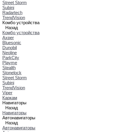
Street Storm
Subini
Radartech
TrendVision
Комбо устройства
Назад
Комбо устройства
Axper
Bluesonic
Dunobil
Neoline
ParkCity
Playme
Stealth
Stonelock
Street Storm
Subini
TrendVision
Viper
Каркам
Навигаторы
Назад
Навигаторы
Автонавигаторы
Назад
Автонавигаторы