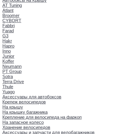
Автобоксы на Крышу
AT Tuning
Atlant
Broomer
CYBORT
Fabbri
Farad
G3
Hakr
Hapro
Inno
Junior
Koffer
Neumann
PT Group
Sotra
Terra Drive
Thule
Yuago
Аксессуары для автобоксов
Крепеж велосипедов
На крышу
На крышку багажника
Крепление для велосипеда на фаркоп
На запасное колесо
Хранение велосипедов
Аксессуары и запчасти для велобагажников