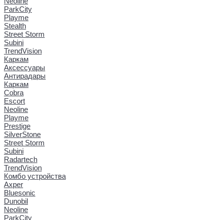
Neoline
ParkCity
Playme
Stealth
Street Storm
Subini
TrendVision
Каркам
Аксессуары
Антирадары
Каркам
Cobra
Escort
Neoline
Playme
Prestige
SilverStone
Street Storm
Subini
Radartech
TrendVision
Комбо устройства
Axper
Bluesonic
Dunobil
Neoline
ParkCity