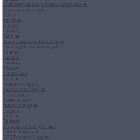
Комплектующие для автосигнализаций
Мотосигнализации
Маяки
Автофон
FindMe
Pandora
StarLine
Обходчики иммобилайзеров
Брелки для сигнализаций
Cenmax
Pandect
Pandora
Pharaon
Scher-Khan
StarLine
Комплектующие
Чехлы для Брелков
Аксессуары
Замки капота
Иммобилайзеры
Pandect
StarLine
Призрак
Модули, реле и датчики
CAN/LIN Модули
GPS/Глонасс Модули