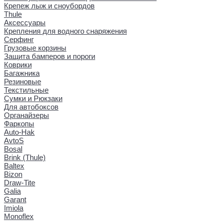
Крепеж лыж и сноубордов
Thule
Аксессуары
Крепления для водного снаряжения
Серфинг
Грузовые корзины
Защита бамперов и пороги
Коврики
Багажника
Резиновые
Текстильные
Сумки и Рюкзаки
Для автобоксов
Органайзеры
Фаркопы
Auto-Hak
AvtoS
Bosal
Brink (Thule)
Baltex
Bizon
Draw-Tite
Galia
Garant
Imiola
Monoflex