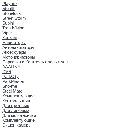
Playme
Stealth
Stonelock
Street Storm
Subini
TrendVision
Viper
Каркам
Навигаторы
Автонавигаторы
Аксессуары
Мотонавигаторы
Парковка и Контроль слепых зон
AAALINE
DVR
ParkCity
ParkMaster
Sho-me
Steel Mate
Комплектующие
Контроль шин
Для грузовых
Для легковых
Для мототехники
Комплектующие
Экшен камеры