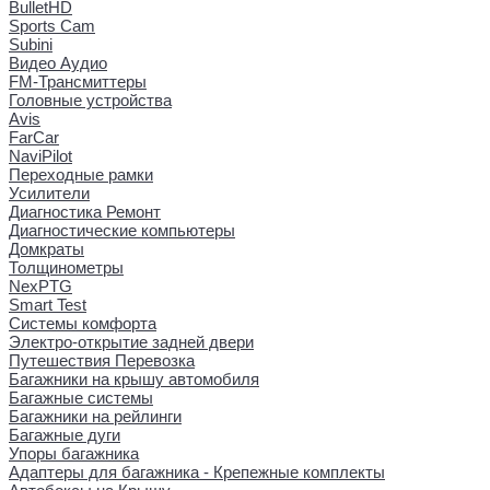
BulletHD
Sports Cam
Subini
Видео Аудио
FM-Трансмиттеры
Головные устройства
Avis
FarCar
NaviPilot
Переходные рамки
Усилители
Диагностика Ремонт
Диагностические компьютеры
Домкраты
Толщинометры
NexPTG
Smart Test
Системы комфорта
Электро-открытие задней двери
Путешествия Перевозка
Багажники на крышу автомобиля
Багажные системы
Багажники на рейлинги
Багажные дуги
Упоры багажника
Адаптеры для багажника - Крепежные комплекты