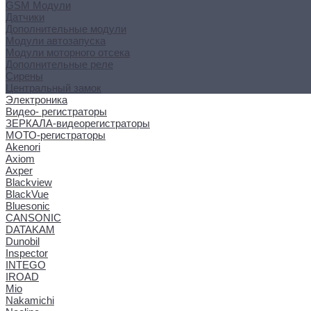
GSM Модули
Датчики
Дополнительные модули
Модули автозапуска
Модули моторного отсека
Дополнительные реле
Сирены
Центральный замок
Электроника
Видео- регистраторы
ЗЕРКАЛА-видеорегистраторы
МОТО-регистраторы
Akenori
Axiom
Axper
Blackview
BlackVue
Bluesonic
CANSONIC
DATAKAM
Dunobil
Inspector
INTEGO
IROAD
Mio
Nakamichi