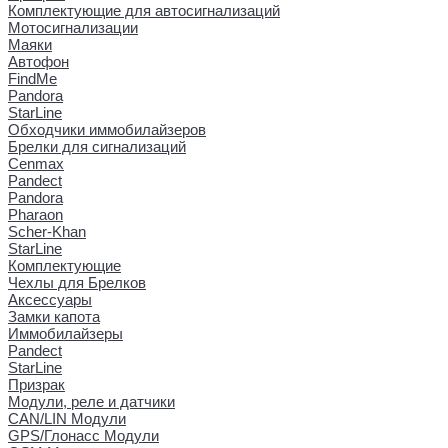
Комплектующие для автосигнализаций
Мотосигнализации
Маяки
Автофон
FindMe
Pandora
StarLine
Обходчики иммобилайзеров
Брелки для сигнализаций
Cenmax
Pandect
Pandora
Pharaon
Scher-Khan
StarLine
Комплектующие
Чехлы для Брелков
Аксессуары
Замки капота
Иммобилайзеры
Pandect
StarLine
Призрак
Модули, реле и датчики
CAN/LIN Модули
GPS/Глонасс Модули