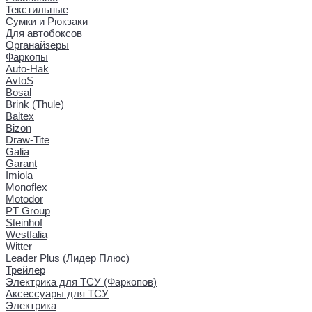
Текстильные
Сумки и Рюкзаки
Для автобоксов
Органайзеры
Фаркопы
Auto-Hak
AvtoS
Bosal
Brink (Thule)
Baltex
Bizon
Draw-Tite
Galia
Garant
Imiola
Monoflex
Motodor
PT Group
Steinhof
Westfalia
Witter
Leader Plus (Лидер Плюс)
Трейлер
Электрика для ТСУ (Фаркопов)
Аксессуары для ТСУ
Электрика