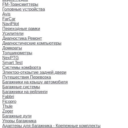
FM-Трансмиттеры
Головные устройства
Avis
FarCar
NaviPilot
Переходные рамки
Усилители
Диагностика Ремонт
Диагностические компьютеры
Домкраты
Толщинометры
NexPTG
Smart Test
Системы комфорта
Электро-открытие задней двери
Путешествия Перевозка
Багажники на крышу автомобиля
Багажные системы
Багажники на рейлинги
Fabbri
Ficopro
Thule
Zoger
Багажные дуги
Упоры багажника
Адаптеры для багажника - Крепежные комплекты