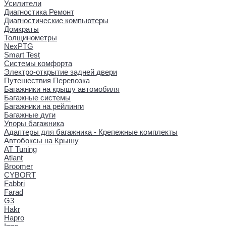
Усилители
Диагностика Ремонт
Диагностические компьютеры
Домкраты
Толщинометры
NexPTG
Smart Test
Системы комфорта
Электро-открытие задней двери
Путешествия Перевозка
Багажники на крышу автомобиля
Багажные системы
Багажники на рейлинги
Багажные дуги
Упоры багажника
Адаптеры для багажника - Крепежные комплекты
Автобоксы на Крышу
AT Tuning
Atlant
Broomer
CYBORT
Fabbri
Farad
G3
Hakr
Hapro