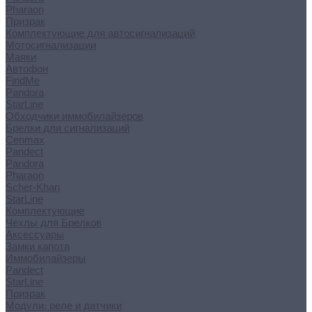
Pharaon
Призрак
Комплектующие для автосигнализаций
Мотосигнализации
Маяки
Автофон
FindMe
Pandora
StarLine
Обходчики иммобилайзеров
Брелки для сигнализаций
Cenmax
Pandect
Pandora
Pharaon
Scher-Khan
StarLine
Комплектующие
Чехлы для Брелков
Аксессуары
Замки капота
Иммобилайзеры
Pandect
StarLine
Призрак
Модули, реле и датчики