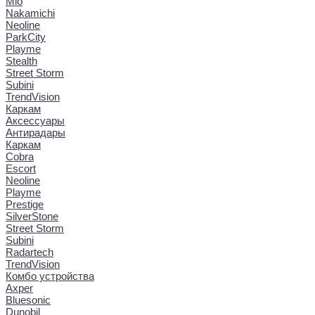
Mio
Nakamichi
Neoline
ParkCity
Playme
Stealth
Street Storm
Subini
TrendVision
Каркам
Аксессуары
Антирадары
Каркам
Cobra
Escort
Neoline
Playme
Prestige
SilverStone
Street Storm
Subini
Radartech
TrendVision
Комбо устройства
Axper
Bluesonic
Dunobil