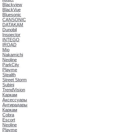
Blackview
BlackVue
Bluesonic
CANSONIC
DATAKAM
Dunobil
Inspector
INTEGO
IROAD
Mio
Nakamichi
Neoline
ParkCity
Playme
Stealth
Street Storm
Subini
TrendVision
Каркам
Аксессуары
Антирадары
Каркам
Cobra
Escort
Neoline
Playme