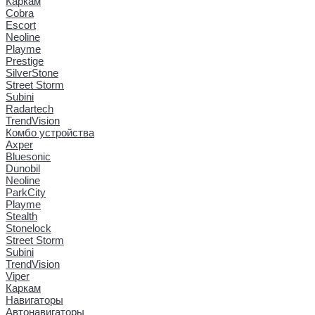
Каркам
Cobra
Escort
Neoline
Playme
Prestige
SilverStone
Street Storm
Subini
Radartech
TrendVision
Комбо устройства
Axper
Bluesonic
Dunobil
Neoline
ParkCity
Playme
Stealth
Stonelock
Street Storm
Subini
TrendVision
Viper
Каркам
Навигаторы
Автонавигаторы