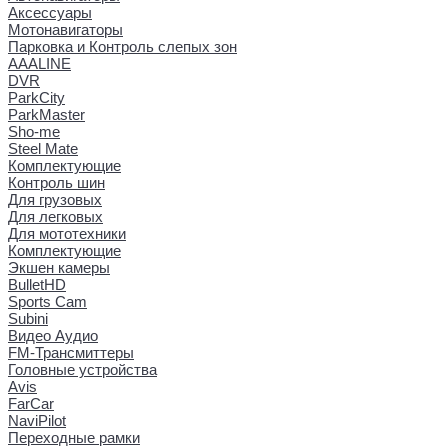
Аксессуары
Мотонавигаторы
Парковка и Контроль слепых зон
AAALINE
DVR
ParkCity
ParkMaster
Sho-me
Steel Mate
Комплектующие
Контроль шин
Для грузовых
Для легковых
Для мототехники
Комплектующие
Экшен камеры
BulletHD
Sports Cam
Subini
Видео Аудио
FM-Трансмиттеры
Головные устройства
Avis
FarCar
NaviPilot
Переходные рамки