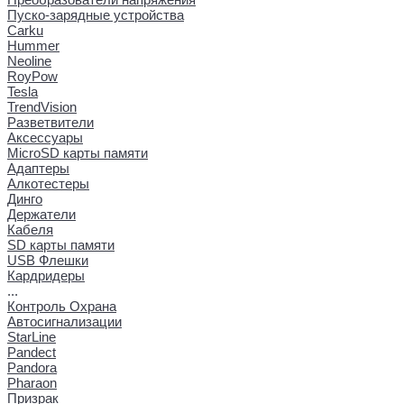
Пуско-зарядные устройства
Carku
Hummer
Neoline
RoyPow
Tesla
TrendVision
Разветвители
Аксессуары
MicroSD карты памяти
Адаптеры
Алкотестеры
Динго
Держатели
Кабеля
SD карты памяти
USB Флешки
Кардридеры
...
Контроль Охрана
Автосигнализации
StarLine
Pandect
Pandora
Pharaon
Призрак