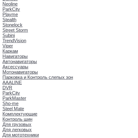
Neoline
ParkCity
Playme
Stealth
Stonelock
Street Storm
Subini
TrendVision
Viper
Каркам
Навигаторы
Автонавигаторы
Аксессуары
Мотонавигаторы
Парковка и Контроль слепых зон
AAALINE
DVR
ParkCity
ParkMaster
Sho-me
Steel Mate
Комплектующие
Контроль шин
Для грузовых
Для легковых
Для мототехники