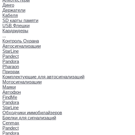
Динго
Держатели
Кабеля
SD карты памяти
USB Флешки
Кардридеры
...
Контроль Охрана
Автосигнализации
StarLine
Pandect
Pandora
Pharaon
Призрак
Комплектующие для автосигнализаций
Мотосигнализации
Маяки
Автофон
FindMe
Pandora
StarLine
Обходчики иммобилайзеров
Брелки для сигнализаций
Cenmax
Pandect
Pandora