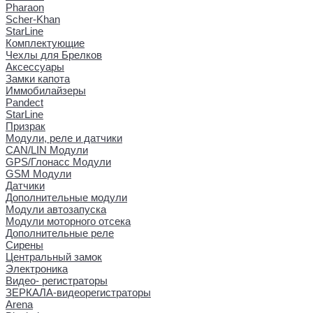
Pharaon
Scher-Khan
StarLine
Комплектующие
Чехлы для Брелков
Аксессуары
Замки капота
Иммобилайзеры
Pandect
StarLine
Призрак
Модули, реле и датчики
CAN/LIN Модули
GPS/Глонасс Модули
GSM Модули
Датчики
Дополнительные модули
Модули автозапуска
Модули моторного отсека
Дополнительные реле
Сирены
Центральный замок
Электроника
Видео- регистраторы
ЗЕРКАЛА-видеорегистраторы
Arena