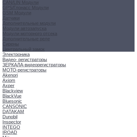
CAN/LIN Модули
GPS/Глонасс Модули
GSM Модули
Датчики
Дополнительные модули
Модули автозапуска
Модули моторного отсека
Дополнительные реле
Сирены
Центральный замок
Электроника
Видео- регистраторы
ЗЕРКАЛА-видеорегистраторы
МОТО-регистраторы
Akenori
Axiom
Axper
Blackview
BlackVue
Bluesonic
CANSONIC
DATAKAM
Dunobil
Inspector
INTEGO
IROAD