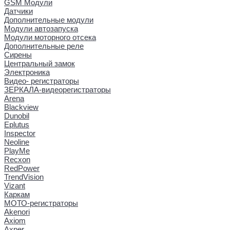
GSM Модули
Датчики
Дополнительные модули
Модули автозапуска
Модули моторного отсека
Дополнительные реле
Сирены
Центральный замок
Электроника
Видео- регистраторы
ЗЕРКАЛА-видеорегистраторы
Arena
Blackview
Dunobil
Eplutus
Inspector
Neoline
PlayMe
Recxon
RedPower
TrendVision
Vizant
Каркам
МОТО-регистраторы
Akenori
Axiom
Axper