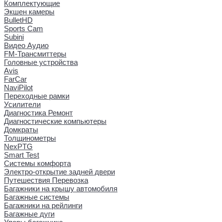
Комплектующие
Экшен камеры
BulletHD
Sports Cam
Subini
Видео Аудио
FM-Трансмиттеры
Головные устройства
Avis
FarCar
NaviPilot
Переходные рамки
Усилители
Диагностика Ремонт
Диагностические компьютеры
Домкраты
Толщинометры
NexPTG
Smart Test
Системы комфорта
Электро-открытие задней двери
Путешествия Перевозка
Багажники на крышу автомобиля
Багажные системы
Багажники на рейлинги
Багажные дуги