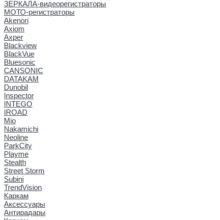
ЗЕРКАЛА-видеорегистраторы
МОТО-регистраторы
Akenori
Axiom
Axper
Blackview
BlackVue
Bluesonic
CANSONIC
DATAKAM
Dunobil
Inspector
INTEGO
IROAD
Mio
Nakamichi
Neoline
ParkCity
Playme
Stealth
Street Storm
Subini
TrendVision
Каркам
Аксессуары
Антирадары