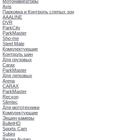
Мотонавигаторы
Avis
Парковка и Контроль слепых зон
AAALINE
DVR
ParkCity
ParkMaster
Sho-me
Steel Mate
Комплектующие
Контроль шин
Для грузовых
Carax
ParkMaster
Для легковых
Arena
CARAX
ParkMaster
Recxon
Slimtec
Для мототехники
Комплектующие
Экшен камеры
BulletHD
Sports Cam
Subini
Видео Аудио