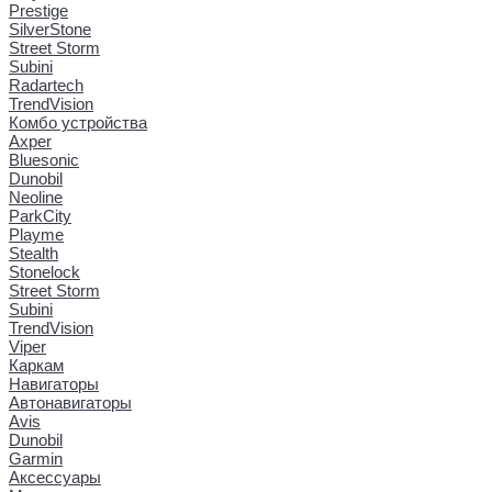
Prestige
SilverStone
Street Storm
Subini
Radartech
TrendVision
Комбо устройства
Axper
Bluesonic
Dunobil
Neoline
ParkCity
Playme
Stealth
Stonelock
Street Storm
Subini
TrendVision
Viper
Каркам
Навигаторы
Автонавигаторы
Avis
Dunobil
Garmin
Аксессуары