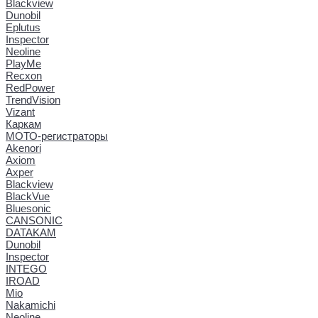
Blackview
Dunobil
Eplutus
Inspector
Neoline
PlayMe
Recxon
RedPower
TrendVision
Vizant
Каркам
МОТО-регистраторы
Akenori
Axiom
Axper
Blackview
BlackVue
Bluesonic
CANSONIC
DATAKAM
Dunobil
Inspector
INTEGO
IROAD
Mio
Nakamichi
Neoline