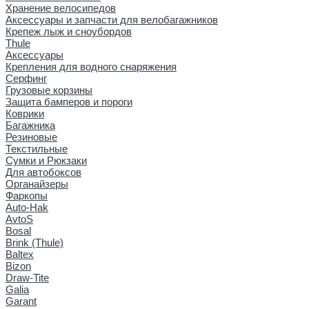
Хранение велосипедов
Аксессуары и запчасти для велобагажников
Крепеж лыж и сноубордов
Thule
Аксессуары
Крепления для водного снаряжения
Серфинг
Грузовые корзины
Защита бамперов и пороги
Коврики
Багажника
Резиновые
Текстильные
Сумки и Рюкзаки
Для автобоксов
Органайзеры
Фаркопы
Auto-Hak
AvtoS
Bosal
Brink (Thule)
Baltex
Bizon
Draw-Tite
Galia
Garant