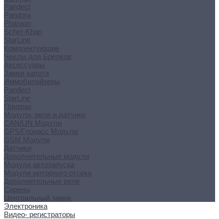
Pandect
Pandora
Pharaon
Scher-Khan
StarLine
Комплектующие
Чехлы для Брелков
Аксессуары
Замки капота
Иммобилайзеры
Pandect
StarLine
Призрак
Модули, реле и датчики
CAN/LIN Модули
GPS/Глонасс Модули
GSM Модули
Датчики
Дополнительные модули
Модули автозапуска
Модули моторного отсека
Дополнительные реле
Сирены
Центральный замок
Электроника
Видео- регистраторы