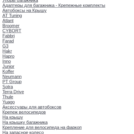
Упоры багажника
Адаптеры для багажника - Крепежные комплекты
Автобоксы на Крышу
AT Tuning
Atlant
Broomer
CYBORT
Fabbri
Farad
G3
Hakr
Hapro
Inno
Junior
Koffer
Neumann
PT Group
Sotra
Terra Drive
Thule
Yuago
Аксессуары для автобоксов
Крепеж велосипедов
На крышу
На крышку багажника
Крепление для велосипеда на фаркоп
На запасное колесо