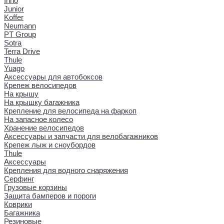
Inno
Junior
Koffer
Neumann
PT Group
Sotra
Terra Drive
Thule
Yuago
Аксессуары для автобоксов
Крепеж велосипедов
На крышу
На крышку багажника
Крепление для велосипеда на фаркоп
На запасное колесо
Хранение велосипедов
Аксессуары и запчасти для велобагажников
Крепеж лыж и сноубордов
Thule
Аксессуары
Крепления для водного снаряжения
Серфинг
Грузовые корзины
Защита бамперов и пороги
Коврики
Багажника
Резиновые