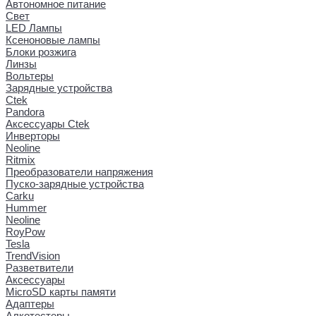
Автономное питание
Свет
LED Лампы
Ксеноновые лампы
Блоки розжига
Линзы
Вольтеры
Зарядные устройства
Ctek
Pandora
Аксессуары Ctek
Инверторы
Neoline
Ritmix
Преобразователи напряжения
Пуско-зарядные устройства
Carku
Hummer
Neoline
RoyPow
Tesla
TrendVision
Разветвители
Аксессуары
MicroSD карты памяти
Адаптеры
Алкотестеры