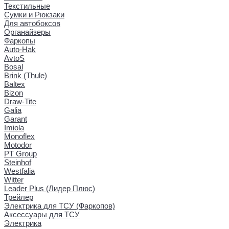
Текстильные
Сумки и Рюкзаки
Для автобоксов
Органайзеры
Фаркопы
Auto-Hak
AvtoS
Bosal
Brink (Thule)
Baltex
Bizon
Draw-Tite
Galia
Garant
Imiola
Monoflex
Motodor
PT Group
Steinhof
Westfalia
Witter
Leader Plus (Лидер Плюс)
Трейлер
Электрика для ТСУ (Фаркопов)
Аксессуары для ТСУ
Электрика