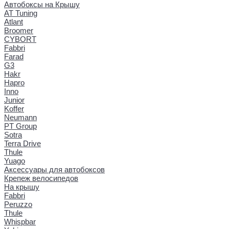
Автобоксы на Крышу
AT Tuning
Atlant
Broomer
CYBORT
Fabbri
Farad
G3
Hakr
Hapro
Inno
Junior
Koffer
Neumann
PT Group
Sotra
Terra Drive
Thule
Yuago
Аксессуары для автобоксов
Крепеж велосипедов
На крышу
Fabbri
Peruzzo
Thule
Whispbar