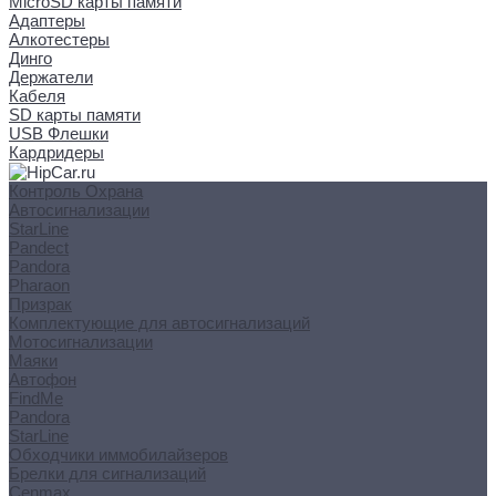
MicroSD карты памяти
Адаптеры
Алкотестеры
Динго
Держатели
Кабеля
SD карты памяти
USB Флешки
Кардридеры
Контроль Охрана
Автосигнализации
StarLine
Pandect
Pandora
Pharaon
Призрак
Комплектующие для автосигнализаций
Мотосигнализации
Маяки
Автофон
FindMe
Pandora
StarLine
Обходчики иммобилайзеров
Брелки для сигнализаций
Cenmax