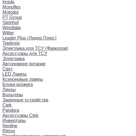
Imiola
Monoflex
Motodor
PT Group
Steinhof
Westfalia
Witter
Leader Plus (Лидер Плюс)
Трейлер
Электрика для ТСУ (Фаркопов)
Аксессуары для ТСУ
Электрика
Автономное питание
Свет
LED Лампы
Ксеноновые лампы
Блоки розжига
Линзы
Вольтеры
Зарядные устройства
Ctek
Pandora
Аксессуары Ctek
Инверторы
Neoline
Ritmix
Преобразователи напряжения