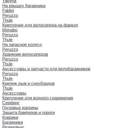
Yakima
На крышку багажника
Fabbri
Peruzzo
Thule
Крепление для велосипеда на фаркоп
Menabo
Peruzzo
Thule
На запасное колесо
Peruzzo
Хранение велосипедов
Peruzzo
Thule
Аксессуары и запчасти для велобагажников
Peruzzo
Thule
Крепеж лыж и сноубордов
Thule
Аксессуары
Крепления для водного снаряжения
Серфинг
Грузовые корзины
Защита бамперов и пороги
Коврики
Багажника
Резиновые