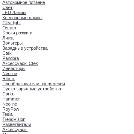
Автономное питание
Свет
LED Лампы
Ксеноновые лампы
Clearlight
Osram
Блоки розжига
Линзы
Вольтеры
Зарядные устройства
Ctek
Pandora
Аксессуары Ctek
Инверторы
Neoline
Ritmix
Преобразователи напряжения
Пуско-зарядные устройства
Carku
Hummer
Neoline
RoyPow
Tesla
TrendVision
Разветвители
Аксессуары