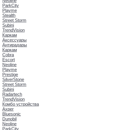
Neoline
ParkCity
Playme
Stealth
Street Storm
Subini
TrendVision
Каркам
Аксессуары
Антирадары
Каркам
Cobra
Escort
Neoline
Playme
Prestige
SilverStone
Street Storm
Subini
Radartech
TrendVision
Комбо устройства
Axper
Bluesonic
Dunobil
Neoline
ParkCity