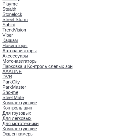
Playme
Stealth
Stonelock
Street Storm
Subini
TrendVision
Viper
Каркам
Навигаторы
Автонавигаторы
Аксессуары
Мотонавигаторы
Парковка и Контроль слепых зон
AAALINE
DVR
ParkCity
ParkMaster
Sho-me
Steel Mate
Комплектующие
Контроль шин
Для грузовых
Для легковых
Для мототехники
Комплектующие
Экшен камеры