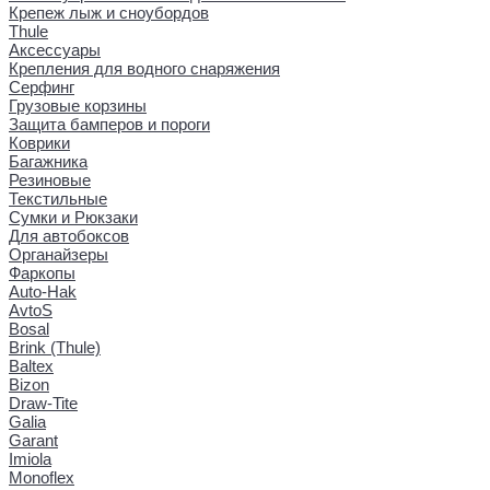
Крепеж лыж и сноубордов
Thule
Аксессуары
Крепления для водного снаряжения
Серфинг
Грузовые корзины
Защита бамперов и пороги
Коврики
Багажника
Резиновые
Текстильные
Сумки и Рюкзаки
Для автобоксов
Органайзеры
Фаркопы
Auto-Hak
AvtoS
Bosal
Brink (Thule)
Baltex
Bizon
Draw-Tite
Galia
Garant
Imiola
Monoflex