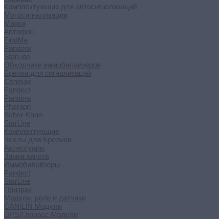
Комплектующие для автосигнализаций
Мотосигнализации
Маяки
Автофон
FindMe
Pandora
StarLine
Обходчики иммобилайзеров
Брелки для сигнализаций
Cenmax
Pandect
Pandora
Pharaon
Scher-Khan
StarLine
Комплектующие
Чехлы для Брелков
Аксессуары
Замки капота
Иммобилайзеры
Pandect
StarLine
Призрак
Модули, реле и датчики
CAN/LIN Модули
GPS/Глонасс Модули