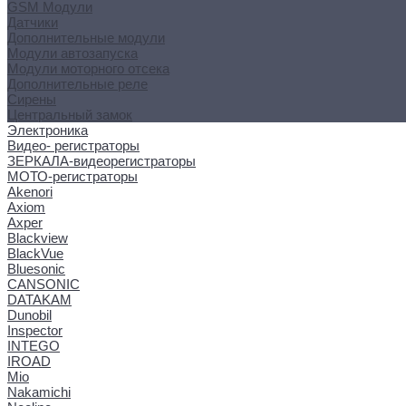
GSM Модули
Датчики
Дополнительные модули
Модули автозапуска
Модули моторного отсека
Дополнительные реле
Сирены
Центральный замок
Электроника
Видео- регистраторы
ЗЕРКАЛА-видеорегистраторы
МОТО-регистраторы
Akenori
Axiom
Axper
Blackview
BlackVue
Bluesonic
CANSONIC
DATAKAM
Dunobil
Inspector
INTEGO
IROAD
Mio
Nakamichi