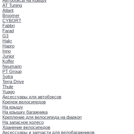
Автобоксы на Крышу
AT Tuning
Atlant
Broomer
CYBORT
Fabbri
Farad
G3
Hakr
Hapro
Inno
Junior
Koffer
Neumann
PT Group
Sotra
Terra Drive
Thule
Yuago
Аксессуары для автобоксов
Крепеж велосипедов
На крышу
На крышку багажника
Крепление для велосипеда на фаркоп
На запасное колесо
Хранение велосипедов
Аксессуары и запчасти для велобагажников