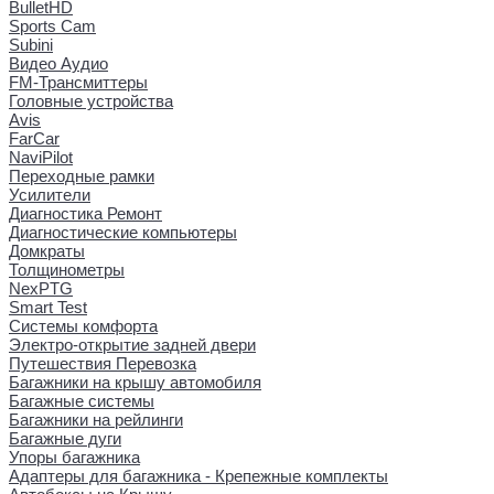
BulletHD
Sports Cam
Subini
Видео Аудио
FM-Трансмиттеры
Головные устройства
Avis
FarCar
NaviPilot
Переходные рамки
Усилители
Диагностика Ремонт
Диагностические компьютеры
Домкраты
Толщинометры
NexPTG
Smart Test
Системы комфорта
Электро-открытие задней двери
Путешествия Перевозка
Багажники на крышу автомобиля
Багажные системы
Багажники на рейлинги
Багажные дуги
Упоры багажника
Адаптеры для багажника - Крепежные комплекты