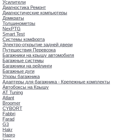
Усилители
Диагностика Ремонт
Диагностические компьютеры
Домкраты
Толщинометры
NexPTG
Smart Test
Системы комфорта
Электро-открытие задней двери
Путешествия Перевозка
Багажники на крышу автомобиля
Багажные системы
Багажники на рейлинги
Багажные дуги
Упоры багажника
Адаптеры для багажника - Крепежные комплекты
Автобоксы на Крышу
AT Tuning
Atlant
Broomer
CYBORT
Fabbri
Farad
G3
Hakr
Hapro