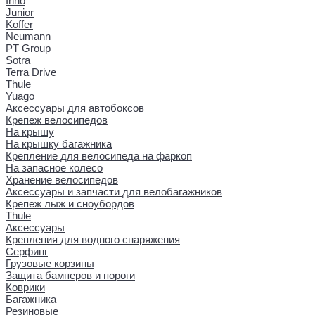
Inno
Junior
Koffer
Neumann
PT Group
Sotra
Terra Drive
Thule
Yuago
Аксессуары для автобоксов
Крепеж велосипедов
На крышу
На крышку багажника
Крепление для велосипеда на фаркоп
На запасное колесо
Хранение велосипедов
Аксессуары и запчасти для велобагажников
Крепеж лыж и сноубордов
Thule
Аксессуары
Крепления для водного снаряжения
Серфинг
Грузовые корзины
Защита бамперов и пороги
Коврики
Багажника
Резиновые