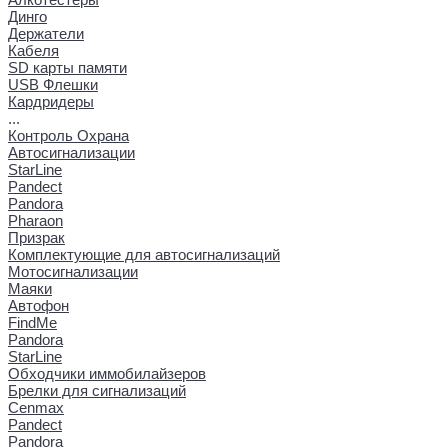
Динго
Держатели
Кабеля
SD карты памяти
USB Флешки
Кардридеры
...
Контроль Охрана
Автосигнализации
StarLine
Pandect
Pandora
Pharaon
Призрак
Комплектующие для автосигнализаций
Мотосигнализации
Маяки
Автофон
FindMe
Pandora
StarLine
Обходчики иммобилайзеров
Брелки для сигнализаций
Cenmax
Pandect
Pandora