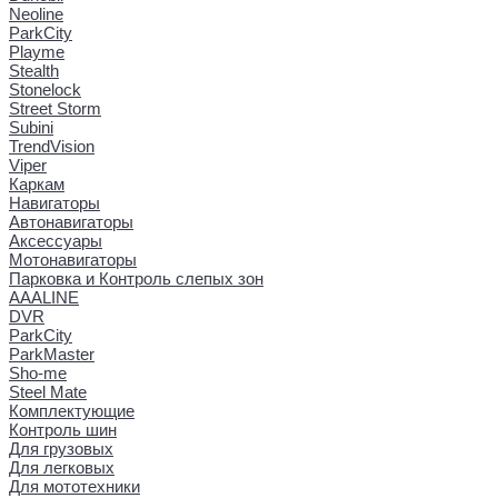
Neoline
ParkCity
Playme
Stealth
Stonelock
Street Storm
Subini
TrendVision
Viper
Каркам
Навигаторы
Автонавигаторы
Аксессуары
Мотонавигаторы
Парковка и Контроль слепых зон
AAALINE
DVR
ParkCity
ParkMaster
Sho-me
Steel Mate
Комплектующие
Контроль шин
Для грузовых
Для легковых
Для мототехники