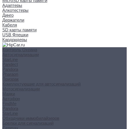
MicroSD карты памяти
Адаптеры
Алкотестеры
Динго
Держатели
Кабеля
SD карты памяти
USB Флешки
Кардридеры
Контроль Охрана
Автосигнализации
StarLine
Pandect
Pandora
Pharaon
Призрак
Комплектующие для автосигнализаций
Мотосигнализации
Маяки
Автофон
FindMe
Pandora
StarLine
Обходчики иммобилайзеров
Брелки для сигнализаций
Cenmax