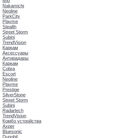
Mio
Nakamichi
Neoline
ParkCity
Playme
Stealth
Street Storm
Subini
TrendVision
Каркам
Аксессуары
Антирадары
Каркам
Cobra
Escort
Neoline
Playme
Prestige
SilverStone
Street Storm
Subini
Radartech
TrendVision
Комбо устройства
Axper
Bluesonic
Dunobil