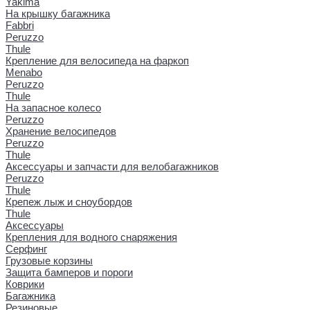
Yakima
На крышку багажника
Fabbri
Peruzzo
Thule
Крепление для велосипеда на фаркоп
Menabo
Peruzzo
Thule
На запасное колесо
Peruzzo
Хранение велосипедов
Peruzzo
Thule
Аксессуары и запчасти для велобагажников
Peruzzo
Thule
Крепеж лыж и сноубордов
Thule
Аксессуары
Крепления для водного снаряжения
Серфинг
Грузовые корзины
Защита бамперов и пороги
Коврики
Багажника
Резиновые