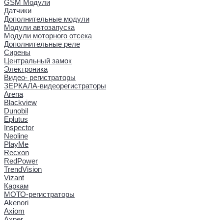
GSM Модули
Датчики
Дополнительные модули
Модули автозапуска
Модули моторного отсека
Дополнительные реле
Сирены
Центральный замок
Электроника
Видео- регистраторы
ЗЕРКАЛА-видеорегистраторы
Arena
Blackview
Dunobil
Eplutus
Inspector
Neoline
PlayMe
Recxon
RedPower
TrendVision
Vizant
Каркам
МОТО-регистраторы
Akenori
Axiom
Axper