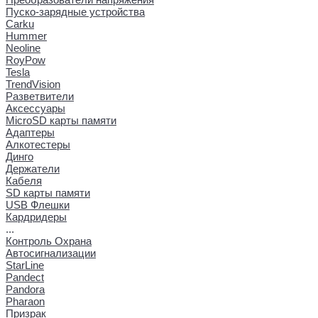
Пуско-зарядные устройства
Carku
Hummer
Neoline
RoyPow
Tesla
TrendVision
Разветвители
Аксессуары
MicroSD карты памяти
Адаптеры
Алкотестеры
Динго
Держатели
Кабеля
SD карты памяти
USB Флешки
Кардридеры
...
Контроль Охрана
Автосигнализации
StarLine
Pandect
Pandora
Pharaon
Призрак