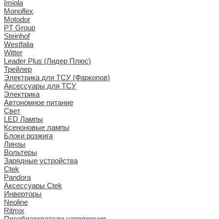
Imiola
Monoflex
Motodor
PT Group
Steinhof
Westfalia
Witter
Leader Plus (Лидер Плюс)
Трейлер
Электрика для ТСУ (Фаркопов)
Аксессуары для ТСУ
Электрика
Автономное питание
Свет
LED Лампы
Ксеноновые лампы
Блоки розжига
Линзы
Вольтеры
Зарядные устройства
Ctek
Pandora
Аксессуары Ctek
Инверторы
Neoline
Ritmix
Преобразователи напряжения