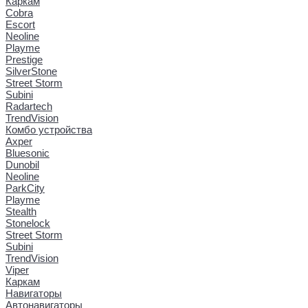
Каркам
Cobra
Escort
Neoline
Playme
Prestige
SilverStone
Street Storm
Subini
Radartech
TrendVision
Комбо устройства
Axper
Bluesonic
Dunobil
Neoline
ParkCity
Playme
Stealth
Stonelock
Street Storm
Subini
TrendVision
Viper
Каркам
Навигаторы
Автонавигаторы