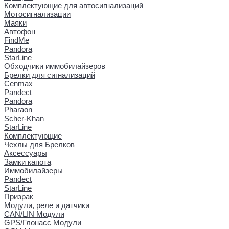
Комплектующие для автосигнализаций
Мотосигнализации
Маяки
Автофон
FindMe
Pandora
StarLine
Обходчики иммобилайзеров
Брелки для сигнализаций
Cenmax
Pandect
Pandora
Pharaon
Scher-Khan
StarLine
Комплектующие
Чехлы для Брелков
Аксессуары
Замки капота
Иммобилайзеры
Pandect
StarLine
Призрак
Модули, реле и датчики
CAN/LIN Модули
GPS/Глонасс Модули