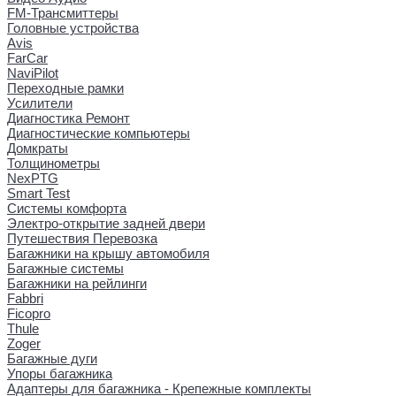
FM-Трансмиттеры
Головные устройства
Avis
FarCar
NaviPilot
Переходные рамки
Усилители
Диагностика Ремонт
Диагностические компьютеры
Домкраты
Толщинометры
NexPTG
Smart Test
Системы комфорта
Электро-открытие задней двери
Путешествия Перевозка
Багажники на крышу автомобиля
Багажные системы
Багажники на рейлинги
Fabbri
Ficopro
Thule
Zoger
Багажные дуги
Упоры багажника
Адаптеры для багажника - Крепежные комплекты