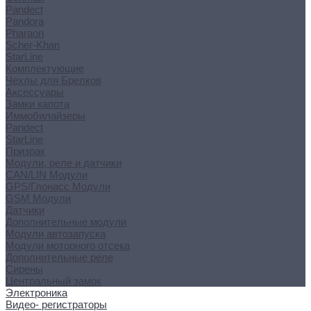
Pandect
Pandora
Pharaon
Scher-Khan
StarLine
Комплектующие
Чехлы для Брелков
Аксессуары
Замки капота
Иммобилайзеры
Pandect
StarLine
Призрак
Модули, реле и датчики
CAN/LIN Модули
GPS/Глонасс Модули
GSM Модули
Датчики
Дополнительные модули
Модули автозапуска
Модули моторного отсека
Дополнительные реле
Сирены
Центральный замок
Электроника
Видео- регистраторы