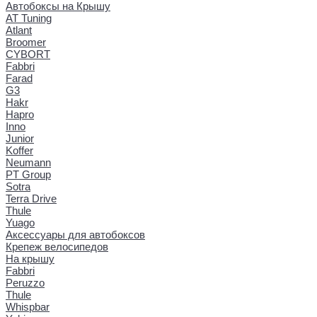
Автобоксы на Крышу
AT Tuning
Atlant
Broomer
CYBORT
Fabbri
Farad
G3
Hakr
Hapro
Inno
Junior
Koffer
Neumann
PT Group
Sotra
Terra Drive
Thule
Yuago
Аксессуары для автобоксов
Крепеж велосипедов
На крышу
Fabbri
Peruzzo
Thule
Whispbar