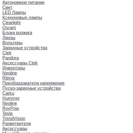
Автономное питание
Свет
LED Лампы
Ксеноновые лампы
Clearlight
Osram
Блоки розжига
Линзы
Вольтеры
Зарядные устройства
Ctek
Pandora
Аксессуары Ctek
Инверторы
Neoline
Ritmix
Преобразователи напряжения
Пуско-зарядные устройства
Carku
Hummer
Neoline
RoyPow
Tesla
TrendVision
Разветвители
Аксессуары