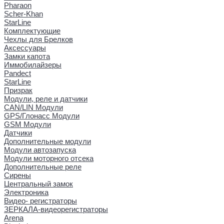
Pharaon
Scher-Khan
StarLine
Комплектующие
Чехлы для Брелков
Аксессуары
Замки капота
Иммобилайзеры
Pandect
StarLine
Призрак
Модули, реле и датчики
CAN/LIN Модули
GPS/Глонасс Модули
GSM Модули
Датчики
Дополнительные модули
Модули автозапуска
Модули моторного отсека
Дополнительные реле
Сирены
Центральный замок
Электроника
Видео- регистраторы
ЗЕРКАЛА-видеорегистраторы
Arena