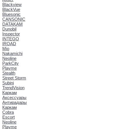
Blackview
BlackVue
Bluesonic
CANSONIC
DATAKAM
Dunobil
Inspector
INTEGO
IROAD
Mio
Nakamichi
Neoline
ParkCity
Playme
Stealth
Street Storm
Subini
TrendVision
Каркам
Аксессуары
Антирадары
Каркам
Cobra
Escort
Neoline
Playme