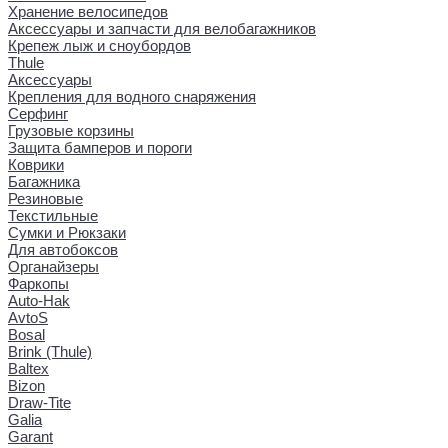
Хранение велосипедов
Аксессуары и запчасти для велобагажников
Крепеж лыж и сноубордов
Thule
Аксессуары
Крепления для водного снаряжения
Серфинг
Грузовые корзины
Защита бамперов и пороги
Коврики
Багажника
Резиновые
Текстильные
Сумки и Рюкзаки
Для автобоксов
Органайзеры
Фаркопы
Auto-Hak
AvtoS
Bosal
Brink (Thule)
Baltex
Bizon
Draw-Tite
Galia
Garant