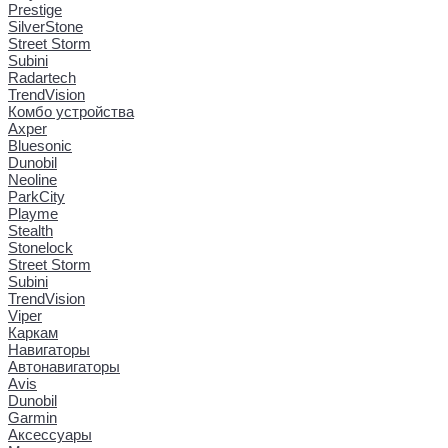
Prestige
SilverStone
Street Storm
Subini
Radartech
TrendVision
Комбо устройства
Axper
Bluesonic
Dunobil
Neoline
ParkCity
Playme
Stealth
Stonelock
Street Storm
Subini
TrendVision
Viper
Каркам
Навигаторы
Автонавигаторы
Avis
Dunobil
Garmin
Аксессуары