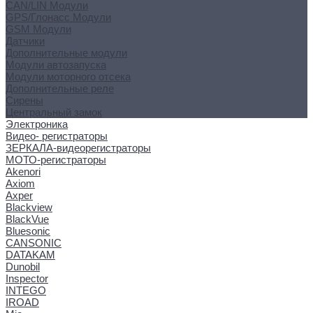
CAN/LIN Модули
GPS/Глонасс Модули
GSM Модули
Датчики
Дополнительные модули
Модули автозапуска
Модули моторного отсека
Дополнительные реле
Сирены
Центральный замок
Электроника
Видео- регистраторы
ЗЕРКАЛА-видеорегистраторы
МОТО-регистраторы
Akenori
Axiom
Axper
Blackview
BlackVue
Bluesonic
CANSONIC
DATAKAM
Dunobil
Inspector
INTEGO
IROAD