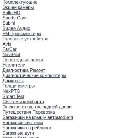
Комплектующие
Экшен камеры
BulletHD
Sports Cam
Subini
Видео Аудио
FM-Трансмиттеры
Головные устройства
Avis
FarCar
NaviPilot
Переходные рамки
Усилители
Диагностика Ремонт
Диагностические компьютеры
Домкраты
Толщинометры
NexPTG
Smart Test
Системы комфорта
Электро-открытие задней двери
Путешествия Перевозка
Багажники на крышу автомобиля
Багажные системы
Багажники на рейлинги
Багажные дуги