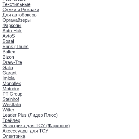
Текстильные
Сумки и Рюкзаки
Для автобоксов
Органайзеры
Фаркопы
Auto-Hak
AvtoS
Bosal
Brink (Thule)
Baltex
Bizon
Draw-Tite
Galia
Garant
Imiola
Monoflex
Motodor
PT Group
Steinhof
Westfalia
Witter
Leader Plus (Лидер Плюс)
Трейлер
Электрика для ТСУ (Фаркопов)
Аксессуары для ТСУ
Электрика