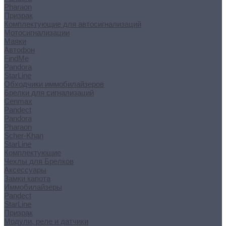
Pharaon
Призрак
Комплектующие для автосигнализаций
Мотосигнализации
Маяки
Автофон
FindMe
Pandora
StarLine
Обходчики иммобилайзеров
Брелки для сигнализаций
Cenmax
Pandect
Pandora
Pharaon
Scher-Khan
StarLine
Комплектующие
Чехлы для Брелков
Аксессуары
Замки капота
Иммобилайзеры
Pandect
StarLine
Призрак
Модули, реле и датчики