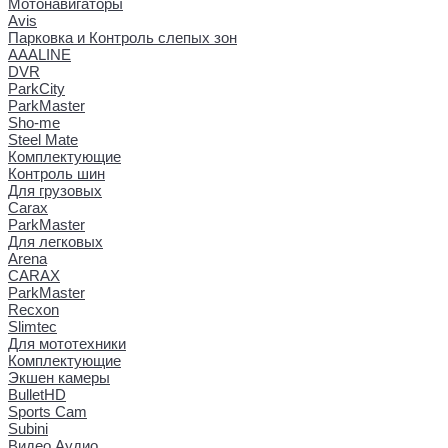
Мотонавигаторы
Avis
Парковка и Контроль слепых зон
AAALINE
DVR
ParkCity
ParkMaster
Sho-me
Steel Mate
Комплектующие
Контроль шин
Для грузовых
Carax
ParkMaster
Для легковых
Arena
CARAX
ParkMaster
Recxon
Slimtec
Для мототехники
Комплектующие
Экшен камеры
BulletHD
Sports Cam
Subini
Видео Аудио