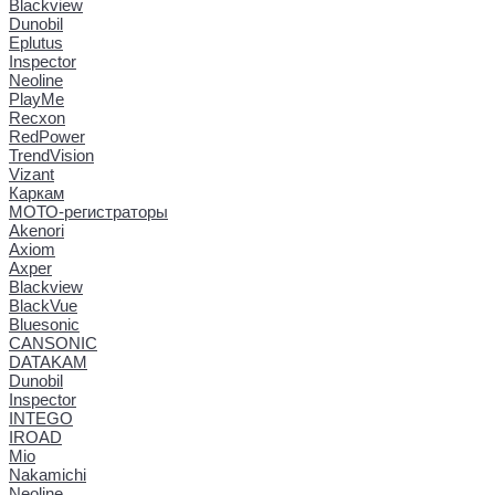
Blackview
Dunobil
Eplutus
Inspector
Neoline
PlayMe
Recxon
RedPower
TrendVision
Vizant
Каркам
МОТО-регистраторы
Akenori
Axiom
Axper
Blackview
BlackVue
Bluesonic
CANSONIC
DATAKAM
Dunobil
Inspector
INTEGO
IROAD
Mio
Nakamichi
Neoline