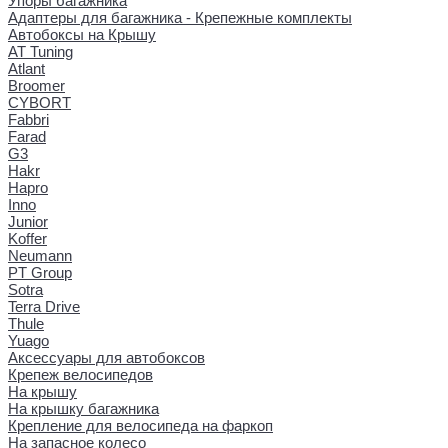
Упоры багажника
Адаптеры для багажника - Крепежные комплекты
Автобоксы на Крышу
AT Tuning
Atlant
Broomer
CYBORT
Fabbri
Farad
G3
Hakr
Hapro
Inno
Junior
Koffer
Neumann
PT Group
Sotra
Terra Drive
Thule
Yuago
Аксессуары для автобоксов
Крепеж велосипедов
На крышу
На крышку багажника
Крепление для велосипеда на фаркоп
На запасное колесо