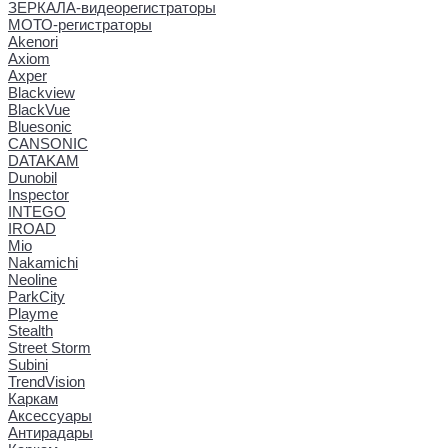
ЗЕРКАЛА-видеорегистраторы
МОТО-регистраторы
Akenori
Axiom
Axper
Blackview
BlackVue
Bluesonic
CANSONIC
DATAKAM
Dunobil
Inspector
INTEGO
IROAD
Mio
Nakamichi
Neoline
ParkCity
Playme
Stealth
Street Storm
Subini
TrendVision
Каркам
Аксессуары
Антирадары