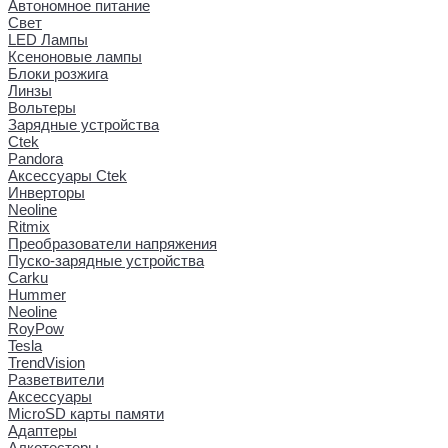
Автономное питание
Свет
LED Лампы
Ксеноновые лампы
Блоки розжига
Линзы
Вольтеры
Зарядные устройства
Ctek
Pandora
Аксессуары Ctek
Инверторы
Neoline
Ritmix
Преобразователи напряжения
Пуско-зарядные устройства
Carku
Hummer
Neoline
RoyPow
Tesla
TrendVision
Разветвители
Аксессуары
MicroSD карты памяти
Адаптеры
Алкотестеры