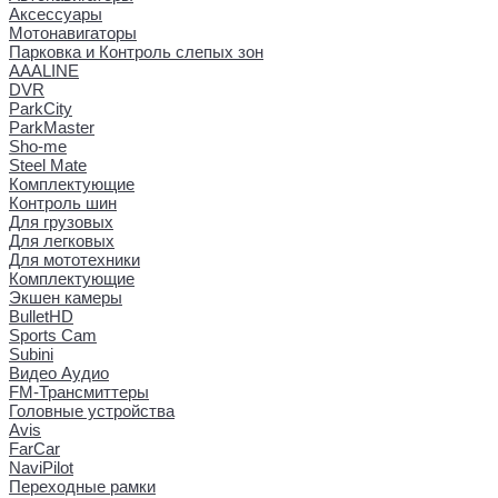
Аксессуары
Мотонавигаторы
Парковка и Контроль слепых зон
AAALINE
DVR
ParkCity
ParkMaster
Sho-me
Steel Mate
Комплектующие
Контроль шин
Для грузовых
Для легковых
Для мототехники
Комплектующие
Экшен камеры
BulletHD
Sports Cam
Subini
Видео Аудио
FM-Трансмиттеры
Головные устройства
Avis
FarCar
NaviPilot
Переходные рамки