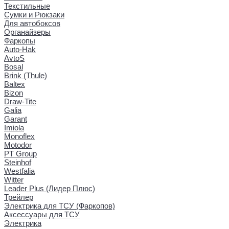
Текстильные
Сумки и Рюкзаки
Для автобоксов
Органайзеры
Фаркопы
Auto-Hak
AvtoS
Bosal
Brink (Thule)
Baltex
Bizon
Draw-Tite
Galia
Garant
Imiola
Monoflex
Motodor
PT Group
Steinhof
Westfalia
Witter
Leader Plus (Лидер Плюс)
Трейлер
Электрика для ТСУ (Фаркопов)
Аксессуары для ТСУ
Электрика