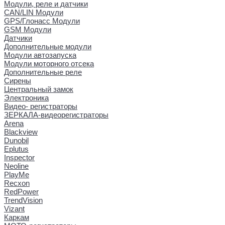
Модули, реле и датчики
CAN/LIN Модули
GPS/Глонасс Модули
GSM Модули
Датчики
Дополнительные модули
Модули автозапуска
Модули моторного отсека
Дополнительные реле
Сирены
Центральный замок
Электроника
Видео- регистраторы
ЗЕРКАЛА-видеорегистраторы
Arena
Blackview
Dunobil
Eplutus
Inspector
Neoline
PlayMe
Recxon
RedPower
TrendVision
Vizant
Каркам