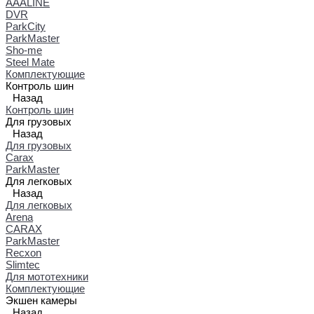
AAALINE
DVR
ParkCity
ParkMaster
Sho-me
Steel Mate
Комплектующие
Контроль шин
Назад
Контроль шин
Для грузовых
Назад
Для грузовых
Carax
ParkMaster
Для легковых
Назад
Для легковых
Arena
CARAX
ParkMaster
Recxon
Slimtec
Для мототехники
Комплектующие
Экшен камеры
Назад