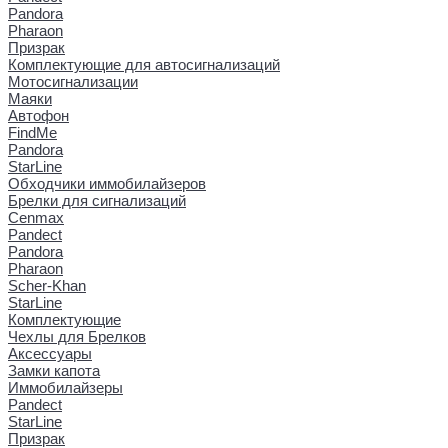
Pandora
Pharaon
Призрак
Комплектующие для автосигнализаций
Мотосигнализации
Маяки
Автофон
FindMe
Pandora
StarLine
Обходчики иммобилайзеров
Брелки для сигнализаций
Cenmax
Pandect
Pandora
Pharaon
Scher-Khan
StarLine
Комплектующие
Чехлы для Брелков
Аксессуары
Замки капота
Иммобилайзеры
Pandect
StarLine
Призрак