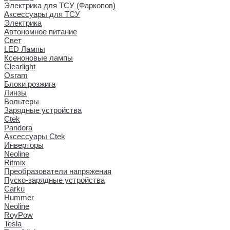
Электрика для ТСУ (Фаркопов)
Аксессуары для ТСУ
Электрика
Автономное питание
Свет
LED Лампы
Ксеноновые лампы
Clearlight
Osram
Блоки розжига
Линзы
Вольтеры
Зарядные устройства
Ctek
Pandora
Аксессуары Ctek
Инверторы
Neoline
Ritmix
Преобразователи напряжения
Пуско-зарядные устройства
Carku
Hummer
Neoline
RoyPow
Tesla