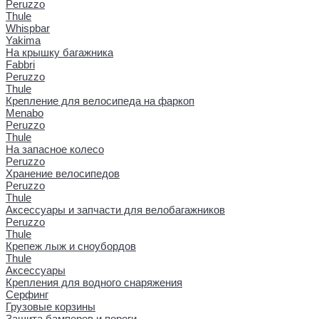
Peruzzo
Thule
Whispbar
Yakima
На крышку багажника
Fabbri
Peruzzo
Thule
Крепление для велосипеда на фаркоп
Menabo
Peruzzo
Thule
На запасное колесо
Peruzzo
Хранение велосипедов
Peruzzo
Thule
Аксессуары и запчасти для велобагажников
Peruzzo
Thule
Крепеж лыж и сноубордов
Thule
Аксессуары
Крепления для водного снаряжения
Серфинг
Грузовые корзины
Защита бамперов и пороги