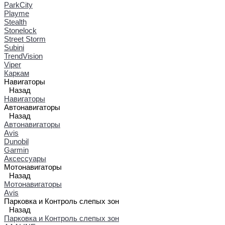
ParkCity
Playme
Stealth
Stonelock
Street Storm
Subini
TrendVision
Viper
Каркам
Навигаторы
Назад
Навигаторы
Автонавигаторы
Назад
Автонавигаторы
Avis
Dunobil
Garmin
Аксессуары
Мотонавигаторы
Назад
Мотонавигаторы
Avis
Парковка и Контроль слепых зон
Назад
Парковка и Контроль слепых зон