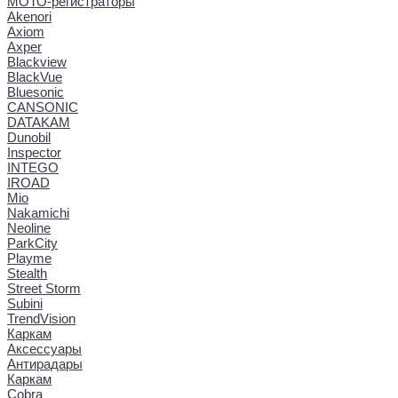
МОТО-регистраторы
Akenori
Axiom
Axper
Blackview
BlackVue
Bluesonic
CANSONIC
DATAKAM
Dunobil
Inspector
INTEGO
IROAD
Mio
Nakamichi
Neoline
ParkCity
Playme
Stealth
Street Storm
Subini
TrendVision
Каркам
Аксессуары
Антирадары
Каркам
Cobra