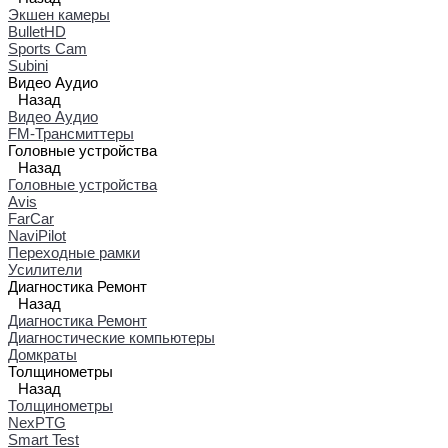
Экшен камеры
BulletHD
Sports Cam
Subini
Видео Аудио
Назад
Видео Аудио
FM-Трансмиттеры
Головные устройства
Назад
Головные устройства
Avis
FarCar
NaviPilot
Переходные рамки
Усилители
Диагностика Ремонт
Назад
Диагностика Ремонт
Диагностические компьютеры
Домкраты
Толщинометры
Назад
Толщинометры
NexPTG
Smart Test