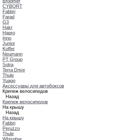
Broomer
CYBORT
Fabbri
Farad
G3
Hakr
Hapro
Inno
Junior
Koffer
Neumann
PT Group
Sotra
Terra Drive
Thule
Yuago
Аксессуары для автобоксов
Крепеж велосипедов
Назад
Крепеж велосипедов
На крышу
Назад
На крышу
Fabbri
Peruzzo
Thule
Whispbar