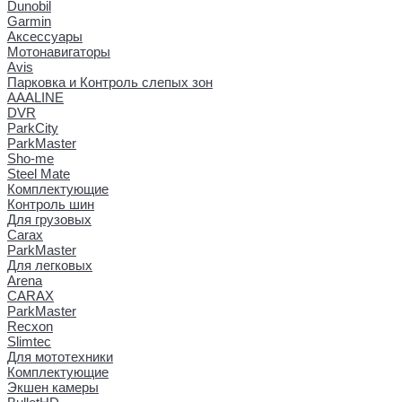
Dunobil
Garmin
Аксессуары
Мотонавигаторы
Avis
Парковка и Контроль слепых зон
AAALINE
DVR
ParkCity
ParkMaster
Sho-me
Steel Mate
Комплектующие
Контроль шин
Для грузовых
Carax
ParkMaster
Для легковых
Arena
CARAX
ParkMaster
Recxon
Slimtec
Для мототехники
Комплектующие
Экшен камеры