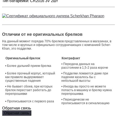
Тип батарейки: CR2016 3V 2шт
Отличии от не оригинальных брелков
На данный момент порядка 70% брелков представленных в магазинах, в
том числе и крупных и официально сотрудничающих с компанией Scher-
Khan, это подделки.
Оригинальный брелок
Контрафакт
• Передача данных на
• Более дальний прием брелка
расстоянии в 1,5-2 раза короче
• Более прочный корпус, который
• Подделки ломаются даже при
как правило выдерживает
падении казалось бы с
существенные падения
небольшой высоты
• Не бывает сбоев, при которых
• Иногда вы просто не можете
брелок перестает работать до
попасть в машину и брелку нужна
перепрошивки
перепрошивка
• Периодически не
• Прописываются с первого раза
прописываются в сигнализацию
Обратная связь
Обратная связь