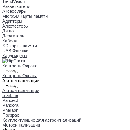
TrendVision
Разветвители
Аксессуары
MicroSD карты памяти
Адаптеры
Алкотестеры
Динго
Держатели
Кабеля
SD карты памяти
USB Флешки
Кардридеры
Контроль Охрана
Назад
Контроль Охрана
Автосигнализации
Назад
Автосигнализации
StarLine
Pandect
Pandora
Pharaon
Призрак
Комплектующие для автосигнализаций
Мотосигнализации
Маяки