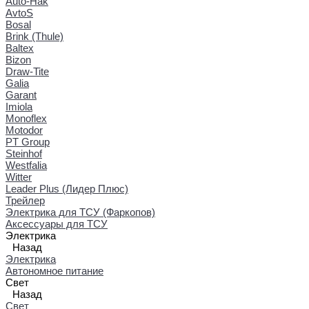
Auto-Hak
AvtoS
Bosal
Brink (Thule)
Baltex
Bizon
Draw-Tite
Galia
Garant
Imiola
Monoflex
Motodor
PT Group
Steinhof
Westfalia
Witter
Leader Plus (Лидер Плюс)
Трейлер
Электрика для ТСУ (Фаркопов)
Аксессуары для ТСУ
Электрика
Назад
Электрика
Автономное питание
Свет
Назад
Свет