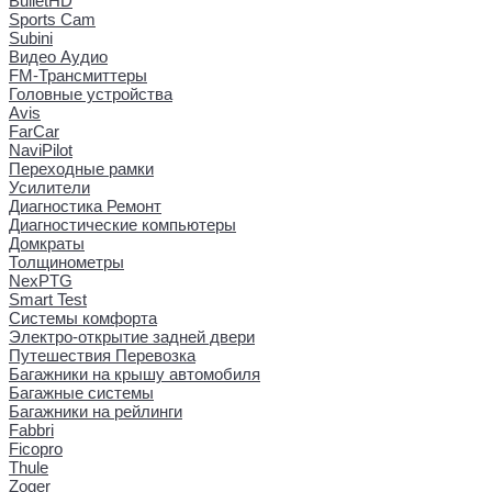
BulletHD
Sports Cam
Subini
Видео Аудио
FM-Трансмиттеры
Головные устройства
Avis
FarCar
NaviPilot
Переходные рамки
Усилители
Диагностика Ремонт
Диагностические компьютеры
Домкраты
Толщинометры
NexPTG
Smart Test
Системы комфорта
Электро-открытие задней двери
Путешествия Перевозка
Багажники на крышу автомобиля
Багажные системы
Багажники на рейлинги
Fabbri
Ficopro
Thule
Zoger