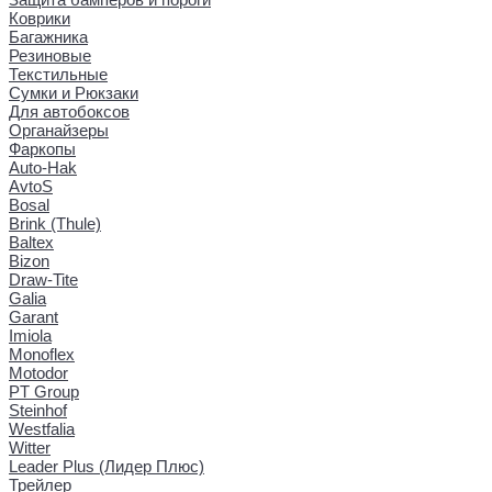
Коврики
Багажника
Резиновые
Текстильные
Сумки и Рюкзаки
Для автобоксов
Органайзеры
Фаркопы
Auto-Hak
AvtoS
Bosal
Brink (Thule)
Baltex
Bizon
Draw-Tite
Galia
Garant
Imiola
Monoflex
Motodor
PT Group
Steinhof
Westfalia
Witter
Leader Plus (Лидер Плюс)
Трейлер