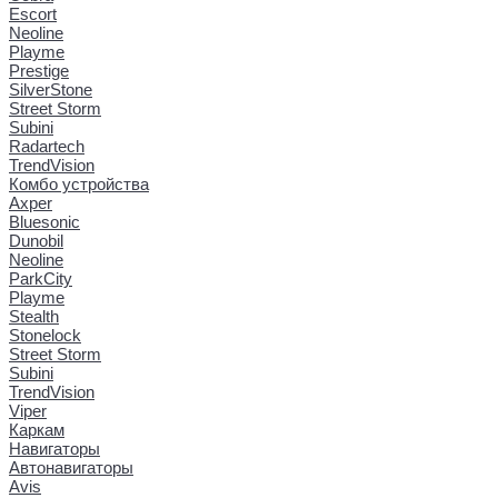
Escort
Neoline
Playme
Prestige
SilverStone
Street Storm
Subini
Radartech
TrendVision
Комбо устройства
Axper
Bluesonic
Dunobil
Neoline
ParkCity
Playme
Stealth
Stonelock
Street Storm
Subini
TrendVision
Viper
Каркам
Навигаторы
Автонавигаторы
Avis