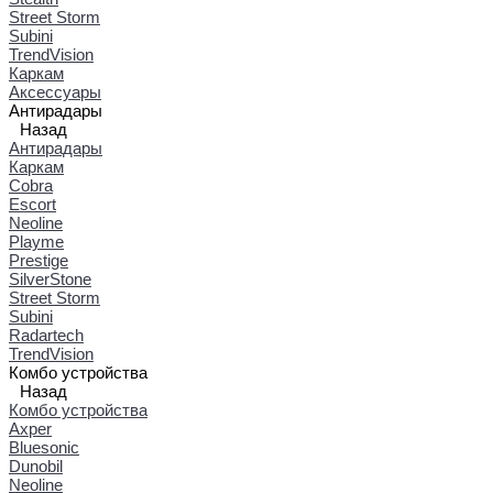
Street Storm
Subini
TrendVision
Каркам
Аксессуары
Антирадары
Назад
Антирадары
Каркам
Cobra
Escort
Neoline
Playme
Prestige
SilverStone
Street Storm
Subini
Radartech
TrendVision
Комбо устройства
Назад
Комбо устройства
Axper
Bluesonic
Dunobil
Neoline