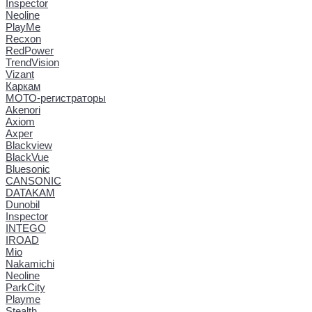
Inspector
Neoline
PlayMe
Recxon
RedPower
TrendVision
Vizant
Каркам
МОТО-регистраторы
Akenori
Axiom
Axper
Blackview
BlackVue
Bluesonic
CANSONIC
DATAKAM
Dunobil
Inspector
INTEGO
IROAD
Mio
Nakamichi
Neoline
ParkCity
Playme
Stealth