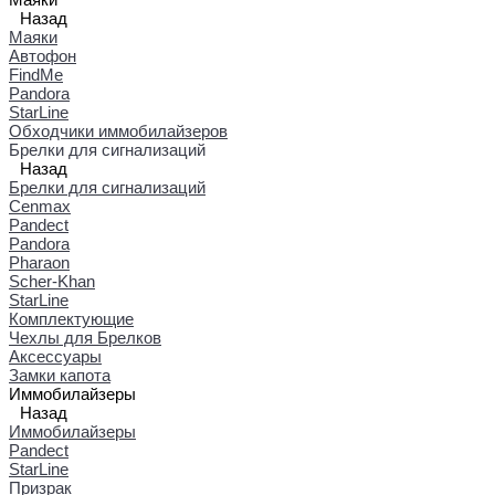
Назад
Маяки
Автофон
FindMe
Pandora
StarLine
Обходчики иммобилайзеров
Брелки для сигнализаций
Назад
Брелки для сигнализаций
Cenmax
Pandect
Pandora
Pharaon
Scher-Khan
StarLine
Комплектующие
Чехлы для Брелков
Аксессуары
Замки капота
Иммобилайзеры
Назад
Иммобилайзеры
Pandect
StarLine
Призрак