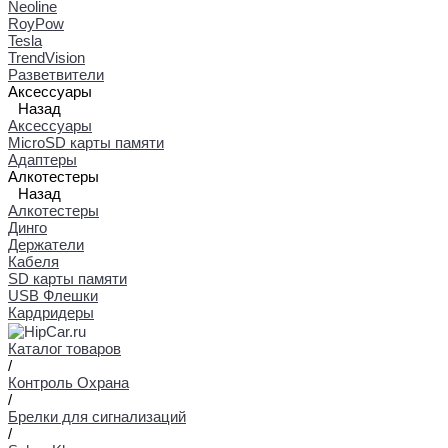
Neoline
RoyPow
Tesla
TrendVision
Разветвители
Аксессуары
Назад
Аксессуары
MicroSD карты памяти
Адаптеры
Алкотестеры
Назад
Алкотестеры
Динго
Держатели
Кабеля
SD карты памяти
USB Флешки
Кардридеры
Каталог товаров
/
Контроль Охрана
/
Брелки для сигнализаций
/