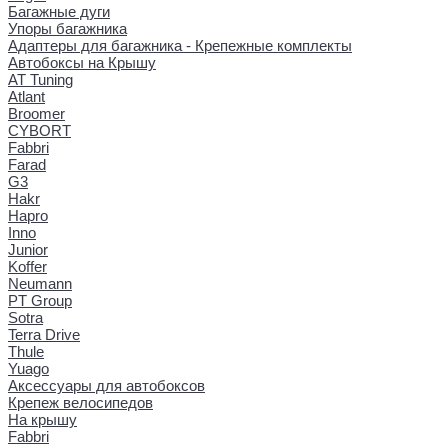
Багажные дуги
Упоры багажника
Адаптеры для багажника - Крепежные комплекты
Автобоксы на Крышу
AT Tuning
Atlant
Broomer
CYBORT
Fabbri
Farad
G3
Hakr
Hapro
Inno
Junior
Koffer
Neumann
PT Group
Sotra
Terra Drive
Thule
Yuago
Аксессуары для автобоксов
Крепеж велосипедов
На крышу
Fabbri