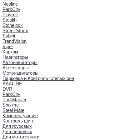
Neoline
ParkCity
Playme
Stealth
Stonelock
Street Storm
Subini
TrendVision
Viper
Каркам
Навигаторы
Автонавигаторы
Аксессуары
Мотонавигаторы
Парковка и Контроль слепых зон
AAALINE
DVR
ParkCity
ParkMaster
Sho-me
Steel Mate
Комплектующие
Контроль шин
Для грузовых
Для легковых
Для мототехники