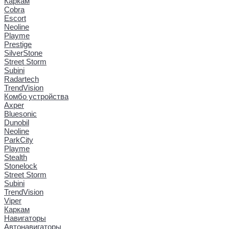
Каркам
Cobra
Escort
Neoline
Playme
Prestige
SilverStone
Street Storm
Subini
Radartech
TrendVision
Комбо устройства
Axper
Bluesonic
Dunobil
Neoline
ParkCity
Playme
Stealth
Stonelock
Street Storm
Subini
TrendVision
Viper
Каркам
Навигаторы
Автонавигаторы