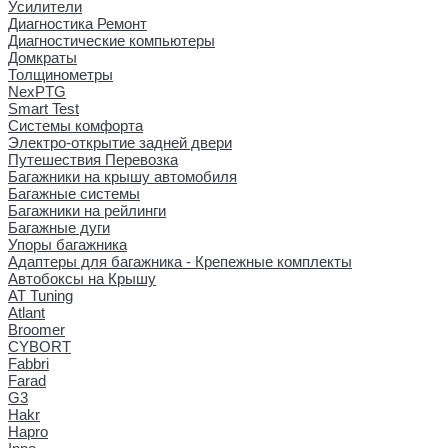
Усилители
Диагностика Ремонт
Диагностические компьютеры
Домкраты
Толщинометры
NexPTG
Smart Test
Системы комфорта
Электро-открытие задней двери
Путешествия Перевозка
Багажники на крышу автомобиля
Багажные системы
Багажники на рейлинги
Багажные дуги
Упоры багажника
Адаптеры для багажника - Крепежные комплекты
Автобоксы на Крышу
AT Tuning
Atlant
Broomer
CYBORT
Fabbri
Farad
G3
Hakr
Hapro