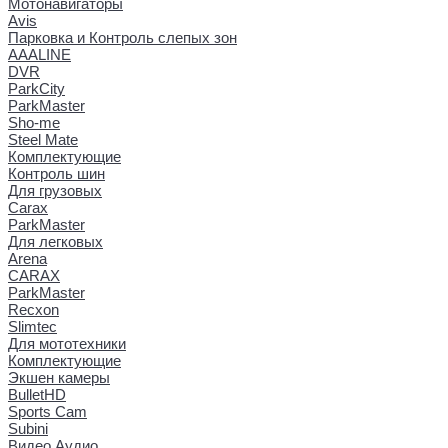
Мотонавигаторы
Avis
Парковка и Контроль слепых зон
AAALINE
DVR
ParkCity
ParkMaster
Sho-me
Steel Mate
Комплектующие
Контроль шин
Для грузовых
Carax
ParkMaster
Для легковых
Arena
CARAX
ParkMaster
Recxon
Slimtec
Для мототехники
Комплектующие
Экшен камеры
BulletHD
Sports Cam
Subini
Видео Аудио