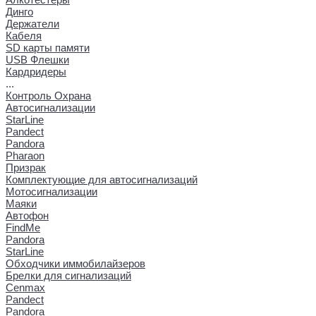
Динго
Держатели
Кабеля
SD карты памяти
USB Флешки
Кардридеры
...
Контроль Охрана
Автосигнализации
StarLine
Pandect
Pandora
Pharaon
Призрак
Комплектующие для автосигнализаций
Мотосигнализации
Маяки
Автофон
FindMe
Pandora
StarLine
Обходчики иммобилайзеров
Брелки для сигнализаций
Cenmax
Pandect
Pandora