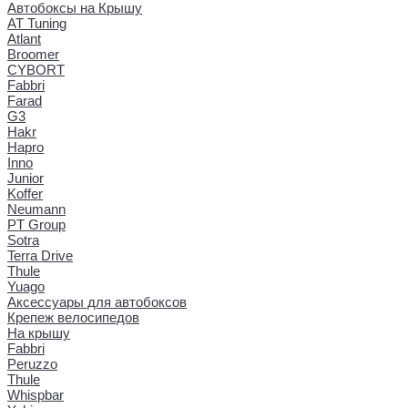
Автобоксы на Крышу
AT Tuning
Atlant
Broomer
CYBORT
Fabbri
Farad
G3
Hakr
Hapro
Inno
Junior
Koffer
Neumann
PT Group
Sotra
Terra Drive
Thule
Yuago
Аксессуары для автобоксов
Крепеж велосипедов
На крышу
Fabbri
Peruzzo
Thule
Whispbar