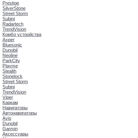
Prestige
SilverStone
Street Storm
Subini
Radartech
TrendVision
Комбо устройства
Axper
Bluesonic
Dunobil
Neoline
ParkCity
Playme
Stealth
Stonelock
Street Storm
Subini
TrendVision
Viper
Каркам
Навигаторы
Автонавигаторы
Avis
Dunobil
Garmin
Аксессуары