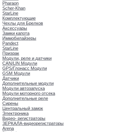
Pharaon
Scher-Khan
StarLine
Комплектующие
Чехлы для Брелков
Аксессуары
Замки капота
Иммобилайзеры
Pandect
StarLine
Призрак
Модули, реле и датчики
CAN/LIN Модули
GPS/Глонасс Модули
GSM Модули
Датчики
Дополнительные модули
Модули автозапуска
Модули моторного отсека
Дополнительные реле
Сирены
Центральный замок
Электроника
Видео- регистраторы
ЗЕРКАЛА-видеорегистраторы
Arena