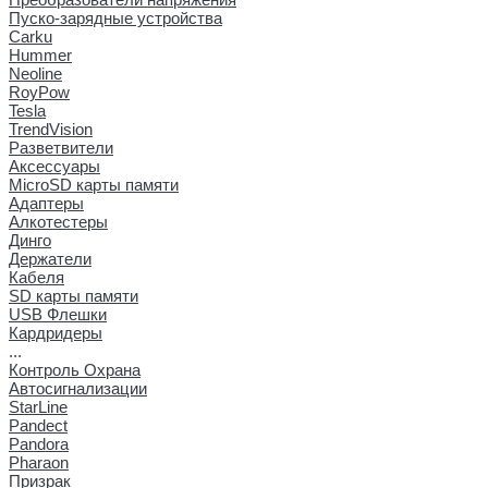
Пуско-зарядные устройства
Carku
Hummer
Neoline
RoyPow
Tesla
TrendVision
Разветвители
Аксессуары
MicroSD карты памяти
Адаптеры
Алкотестеры
Динго
Держатели
Кабеля
SD карты памяти
USB Флешки
Кардридеры
...
Контроль Охрана
Автосигнализации
StarLine
Pandect
Pandora
Pharaon
Призрак