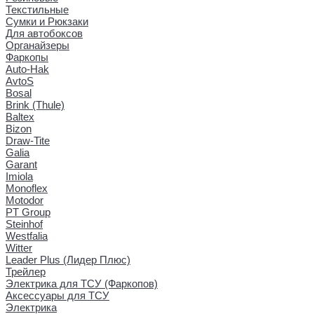
Текстильные
Сумки и Рюкзаки
Для автобоксов
Органайзеры
Фаркопы
Auto-Hak
AvtoS
Bosal
Brink (Thule)
Baltex
Bizon
Draw-Tite
Galia
Garant
Imiola
Monoflex
Motodor
PT Group
Steinhof
Westfalia
Witter
Leader Plus (Лидер Плюс)
Трейлер
Электрика для ТСУ (Фаркопов)
Аксессуары для ТСУ
Электрика