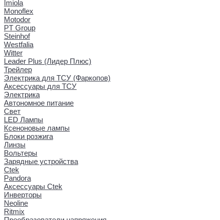
Imiola
Monoflex
Motodor
PT Group
Steinhof
Westfalia
Witter
Leader Plus (Лидер Плюс)
Трейлер
Электрика для ТСУ (Фаркопов)
Аксессуары для ТСУ
Электрика
Автономное питание
Свет
LED Лампы
Ксеноновые лампы
Блоки розжига
Линзы
Вольтеры
Зарядные устройства
Ctek
Pandora
Аксессуары Ctek
Инверторы
Neoline
Ritmix
Преобразователи напряжения