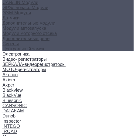
CAN/LIN Модули
GPS/Глонасс Модули
GSM Модули
Датчики
Дополнительные модули
Модули автозапуска
Модули моторного отсека
Дополнительные реле
Сирены
Центральный замок
Электроника
Видео- регистраторы
ЗЕРКАЛА-видеорегистраторы
МОТО-регистраторы
Akenori
Axiom
Axper
Blackview
BlackVue
Bluesonic
CANSONIC
DATAKAM
Dunobil
Inspector
INTEGO
IROAD