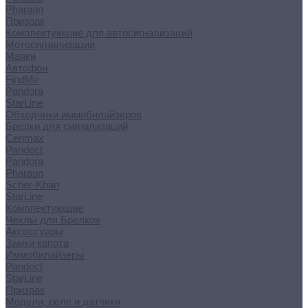
Pharaon
Призрак
Комплектующие для автосигнализаций
Мотосигнализации
Маяки
Автофон
FindMe
Pandora
StarLine
Обходчики иммобилайзеров
Брелки для сигнализаций
Cenmax
Pandect
Pandora
Pharaon
Scher-Khan
StarLine
Комплектующие
Чехлы для Брелков
Аксессуары
Замки капота
Иммобилайзеры
Pandect
StarLine
Призрак
Модули, реле и датчики