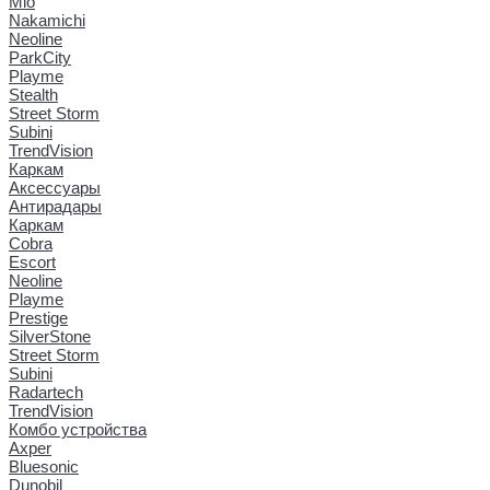
Mio
Nakamichi
Neoline
ParkCity
Playme
Stealth
Street Storm
Subini
TrendVision
Каркам
Аксессуары
Антирадары
Каркам
Cobra
Escort
Neoline
Playme
Prestige
SilverStone
Street Storm
Subini
Radartech
TrendVision
Комбо устройства
Axper
Bluesonic
Dunobil