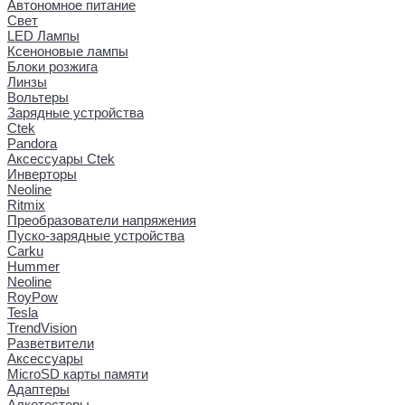
Автономное питание
Свет
LED Лампы
Ксеноновые лампы
Блоки розжига
Линзы
Вольтеры
Зарядные устройства
Ctek
Pandora
Аксессуары Ctek
Инверторы
Neoline
Ritmix
Преобразователи напряжения
Пуско-зарядные устройства
Carku
Hummer
Neoline
RoyPow
Tesla
TrendVision
Разветвители
Аксессуары
MicroSD карты памяти
Адаптеры
Алкотестеры