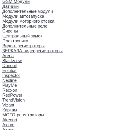
GSM Модули
Датчики
Дополнительные модули
Модули автозапуска
Модули моторного отсека
Дополнительные реле
Сирены
Центральный замок
Электроника
Видео- регистраторы
ЗЕРКАЛА-видеорегистраторы
Arena
Blackview
Dunobil
Eplutus
Inspector
Neoline
PlayMe
Recxon
RedPower
TrendVision
Vizant
Каркам
МОТО-регистраторы
Akenori
Axiom
Axper