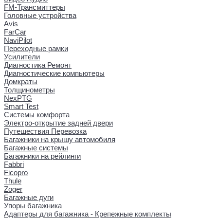
FM-Трансмиттеры
Головные устройства
Avis
FarCar
NaviPilot
Переходные рамки
Усилители
Диагностика Ремонт
Диагностические компьютеры
Домкраты
Толщинометры
NexPTG
Smart Test
Системы комфорта
Электро-открытие задней двери
Путешествия Перевозка
Багажники на крышу автомобиля
Багажные системы
Багажники на рейлинги
Fabbri
Ficopro
Thule
Zoger
Багажные дуги
Упоры багажника
Адаптеры для багажника - Крепежные комплекты