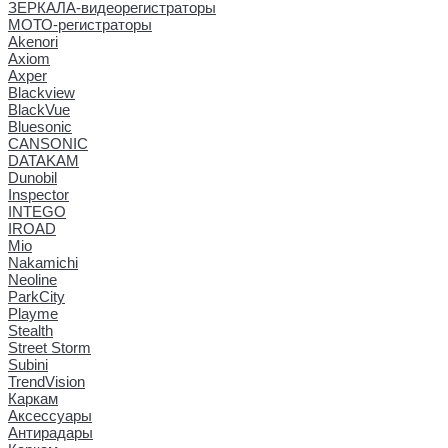
ЗЕРКАЛА-видеорегистраторы
МОТО-регистраторы
Akenori
Axiom
Axper
Blackview
BlackVue
Bluesonic
CANSONIC
DATAKAM
Dunobil
Inspector
INTEGO
IROAD
Mio
Nakamichi
Neoline
ParkCity
Playme
Stealth
Street Storm
Subini
TrendVision
Каркам
Аксессуары
Антирадары