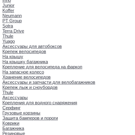
Inno
Junior
Koffer
Neumann
PT Group
Sotra
Terra Drive
Thule
Yuago
Аксессуары для автобоксов
Крепеж велосипедов
На крышу
На крышку багажника
Крепление для велосипеда на фаркоп
На запасное колесо
Хранение велосипедов
Аксессуары и запчасти для велобагажников
Крепеж лыж и сноубордов
Thule
Аксессуары
Крепления для водного снаряжения
Серфинг
Грузовые корзины
Защита бамперов и пороги
Коврики
Багажника
Резиновые