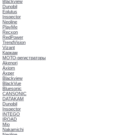
Blackview
Dunobil
Eplutus
Inspector
Neoline
PlayMe
Recxon
RedPower
TrendVision
Vizant
Каркам
МОТО-регистраторы
Akenori
Axiom
Axper
Blackview
BlackVue
Bluesonic
CANSONIC
DATAKAM
Dunobil
Inspector
INTEGO
IROAD
Mio
Nakamichi
Neoline