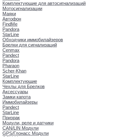
Комплектующие для автосигнализаций
Мотосигнализации
Маяки
Автофон
FindMe
Pandora
StarLine
Обходчики иммобилайзеров
Брелки для сигнализаций
Cenmax
Pandect
Pandora
Pharaon
Scher-Khan
StarLine
Комплектующие
Чехлы для Брелков
Аксессуары
Замки капота
Иммобилайзеры
Pandect
StarLine
Призрак
Модули, реле и датчики
CAN/LIN Модули
GPS/Глонасс Модули