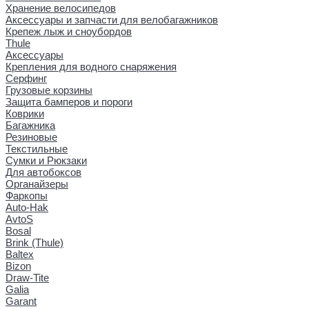
Хранение велосипедов
Аксессуары и запчасти для велобагажников
Крепеж лыж и сноубордов
Thule
Аксессуары
Крепления для водного снаряжения
Серфинг
Грузовые корзины
Защита бамперов и пороги
Коврики
Багажника
Резиновые
Текстильные
Сумки и Рюкзаки
Для автобоксов
Органайзеры
Фаркопы
Auto-Hak
AvtoS
Bosal
Brink (Thule)
Baltex
Bizon
Draw-Tite
Galia
Garant