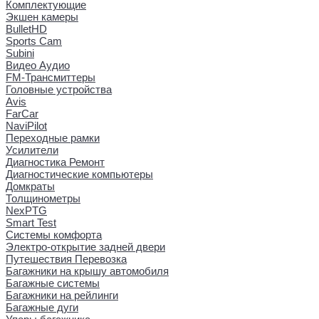
Комплектующие
Экшен камеры
BulletHD
Sports Cam
Subini
Видео Аудио
FM-Трансмиттеры
Головные устройства
Avis
FarCar
NaviPilot
Переходные рамки
Усилители
Диагностика Ремонт
Диагностические компьютеры
Домкраты
Толщинометры
NexPTG
Smart Test
Системы комфорта
Электро-открытие задней двери
Путешествия Перевозка
Багажники на крышу автомобиля
Багажные системы
Багажники на рейлинги
Багажные дуги