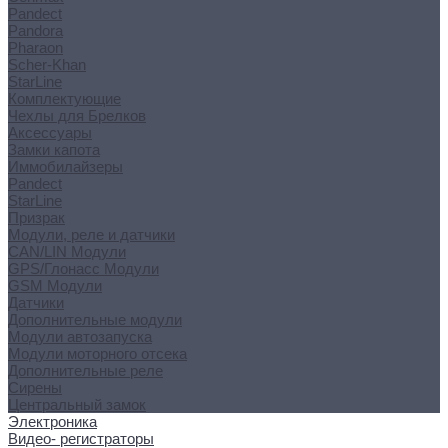
Pandect
Pandora
Pharaon
Scher-Khan
StarLine
Комплектующие
Чехлы для Брелков
Аксессуары
Замки капота
Иммобилайзеры
Pandect
StarLine
Призрак
Модули, реле и датчики
CAN/LIN Модули
GPS/Глонасс Модули
GSM Модули
Датчики
Дополнительные модули
Модули автозапуска
Модули моторного отсека
Дополнительные реле
Сирены
Центральный замок
Электроника
Видео- регистраторы