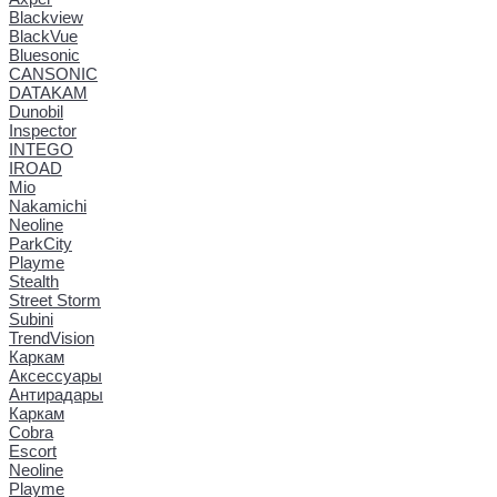
Blackview
BlackVue
Bluesonic
CANSONIC
DATAKAM
Dunobil
Inspector
INTEGO
IROAD
Mio
Nakamichi
Neoline
ParkCity
Playme
Stealth
Street Storm
Subini
TrendVision
Каркам
Аксессуары
Антирадары
Каркам
Cobra
Escort
Neoline
Playme