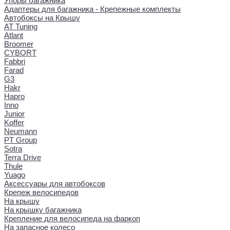
Упоры багажника
Адаптеры для багажника - Крепежные комплекты
Автобоксы на Крышу
AT Tuning
Atlant
Broomer
CYBORT
Fabbri
Farad
G3
Hakr
Hapro
Inno
Junior
Koffer
Neumann
PT Group
Sotra
Terra Drive
Thule
Yuago
Аксессуары для автобоксов
Крепеж велосипедов
На крышу
На крышку багажника
Крепление для велосипеда на фаркоп
На запасное колесо