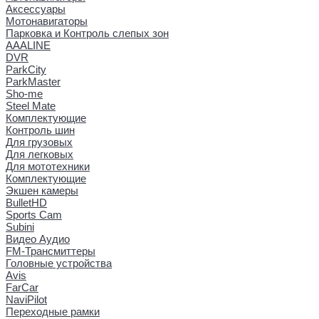
Аксессуары
Мотонавигаторы
Парковка и Контроль слепых зон
AAALINE
DVR
ParkCity
ParkMaster
Sho-me
Steel Mate
Комплектующие
Контроль шин
Для грузовых
Для легковых
Для мототехники
Комплектующие
Экшен камеры
BulletHD
Sports Cam
Subini
Видео Аудио
FM-Трансмиттеры
Головные устройства
Avis
FarCar
NaviPilot
Переходные рамки