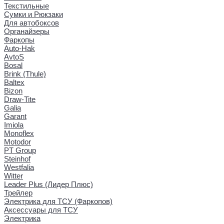
Текстильные
Сумки и Рюкзаки
Для автобоксов
Органайзеры
Фаркопы
Auto-Hak
AvtoS
Bosal
Brink (Thule)
Baltex
Bizon
Draw-Tite
Galia
Garant
Imiola
Monoflex
Motodor
PT Group
Steinhof
Westfalia
Witter
Leader Plus (Лидер Плюс)
Трейлер
Электрика для ТСУ (Фаркопов)
Аксессуары для ТСУ
Электрика