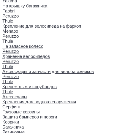
Yakima
На крышку багажника
Fabbri
Peruzzo
Thule
Крепление для велосипеда на фаркоп
Menabo
Peruzzo
Thule
На запасное колесо
Peruzzo
Хранение велосипедов
Peruzzo
Thule
Аксессуары и запчасти для велобагажников
Peruzzo
Thule
Крепеж лыж и сноубордов
Thule
Аксессуары
Крепления для водного снаряжения
Серфинг
Грузовые корзины
Защита бамперов и пороги
Коврики
Багажника
Резиновые