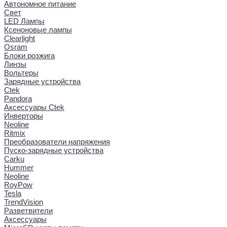
Автономное питание
Свет
LED Лампы
Ксеноновые лампы
Clearlight
Osram
Блоки розжига
Линзы
Вольтеры
Зарядные устройства
Ctek
Pandora
Аксессуары Ctek
Инверторы
Neoline
Ritmix
Преобразователи напряжения
Пуско-зарядные устройства
Carku
Hummer
Neoline
RoyPow
Tesla
TrendVision
Разветвители
Аксессуары