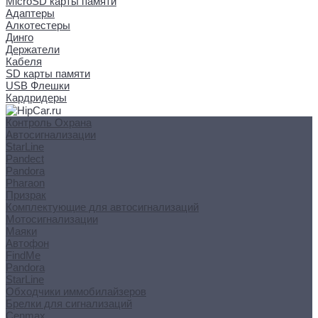
MicroSD карты памяти
Адаптеры
Алкотестеры
Динго
Держатели
Кабеля
SD карты памяти
USB Флешки
Кардридеры
Контроль Охрана
Автосигнализации
StarLine
Pandect
Pandora
Pharaon
Призрак
Комплектующие для автосигнализаций
Мотосигнализации
Маяки
Автофон
FindMe
Pandora
StarLine
Обходчики иммобилайзеров
Брелки для сигнализаций
Cenmax