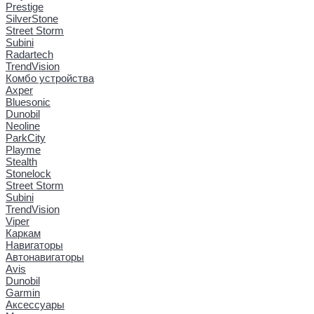
Prestige
SilverStone
Street Storm
Subini
Radartech
TrendVision
Комбо устройства
Axper
Bluesonic
Dunobil
Neoline
ParkCity
Playme
Stealth
Stonelock
Street Storm
Subini
TrendVision
Viper
Каркам
Навигаторы
Автонавигаторы
Avis
Dunobil
Garmin
Аксессуары