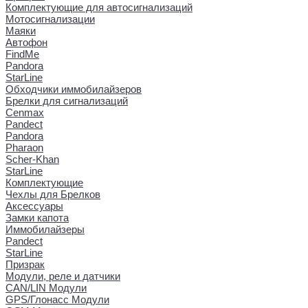
Комплектующие для автосигнализаций
Мотосигнализации
Маяки
Автофон
FindMe
Pandora
StarLine
Обходчики иммобилайзеров
Брелки для сигнализаций
Cenmax
Pandect
Pandora
Pharaon
Scher-Khan
StarLine
Комплектующие
Чехлы для Брелков
Аксессуары
Замки капота
Иммобилайзеры
Pandect
StarLine
Призрак
Модули, реле и датчики
CAN/LIN Модули
GPS/Глонасс Модули