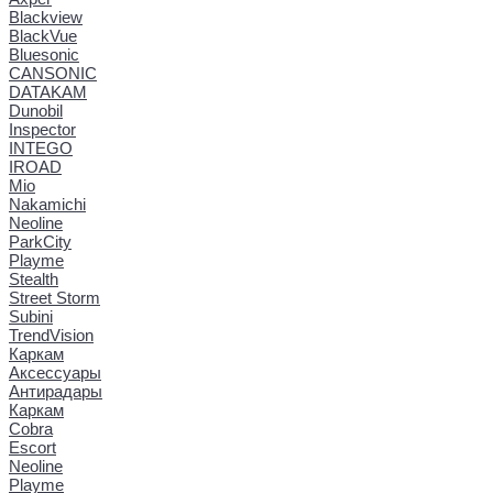
Blackview
BlackVue
Bluesonic
CANSONIC
DATAKAM
Dunobil
Inspector
INTEGO
IROAD
Mio
Nakamichi
Neoline
ParkCity
Playme
Stealth
Street Storm
Subini
TrendVision
Каркам
Аксессуары
Антирадары
Каркам
Cobra
Escort
Neoline
Playme