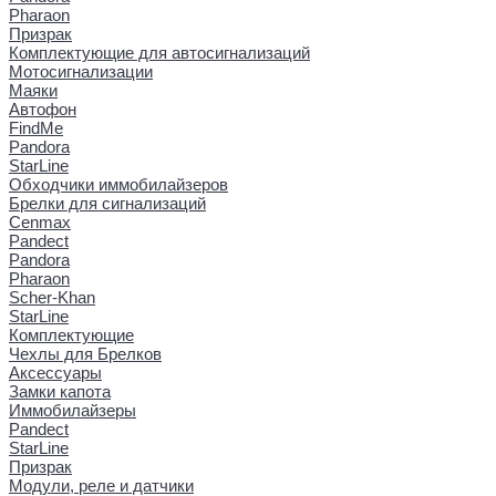
Pharaon
Призрак
Комплектующие для автосигнализаций
Мотосигнализации
Маяки
Автофон
FindMe
Pandora
StarLine
Обходчики иммобилайзеров
Брелки для сигнализаций
Cenmax
Pandect
Pandora
Pharaon
Scher-Khan
StarLine
Комплектующие
Чехлы для Брелков
Аксессуары
Замки капота
Иммобилайзеры
Pandect
StarLine
Призрак
Модули, реле и датчики