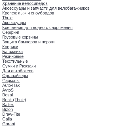
Хранение велосипедов
Аксессуары и запчасти для велобагажников
Крепеж лыж и сноубордов
Thule
Аксессуары
Крепления для водного снаряжения
Серфинг
Грузовые корзины
Защита бамперов и пороги
Коврики
Багажника
Резиновые
Текстильные
Сумки и Рюкзаки
Для автобоксов
Органайзеры
Фаркопы
Auto-Hak
AvtoS
Bosal
Brink (Thule)
Baltex
Bizon
Draw-Tite
Galia
Garant