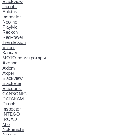
Blackview
Dunobil
Eplutus
Inspector
Neoline
PlayMe
Recxon
RedPower
TrendVision
Vizant
Каркам
МОТО-регистраторы
Akenori
Axiom
Axper
Blackview
BlackVue
Bluesonic
CANSONIC
DATAKAM
Dunobil
Inspector
INTEGO
IROAD
Mio
Nakamichi
Neoline