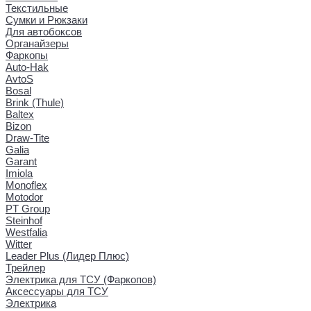
Текстильные
Сумки и Рюкзаки
Для автобоксов
Органайзеры
Фаркопы
Auto-Hak
AvtoS
Bosal
Brink (Thule)
Baltex
Bizon
Draw-Tite
Galia
Garant
Imiola
Monoflex
Motodor
PT Group
Steinhof
Westfalia
Witter
Leader Plus (Лидер Плюс)
Трейлер
Электрика для ТСУ (Фаркопов)
Аксессуары для ТСУ
Электрика