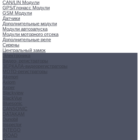
CAN/LIN Модули
GPS/Глонасс Модули
GSM Модули
Датчики
Дополнительные модули
Модули автозапуска
Модули моторного отсека
Дополнительные реле
Сирены
Центральный замок
Электроника
Видео- регистраторы
ЗЕРКАЛА-видеорегистраторы
МОТО-регистраторы
Akenori
Axiom
Axper
Blackview
BlackVue
Bluesonic
CANSONIC
DATAKAM
Dunobil
Inspector
INTEGO
IROAD