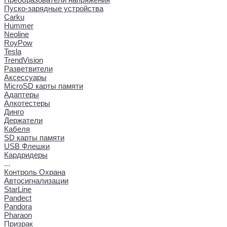
Пуско-зарядные устройства
Carku
Hummer
Neoline
RoyPow
Tesla
TrendVision
Разветвители
Аксессуары
MicroSD карты памяти
Адаптеры
Алкотестеры
Динго
Держатели
Кабеля
SD карты памяти
USB Флешки
Кардридеры
...
Контроль Охрана
Автосигнализации
StarLine
Pandect
Pandora
Pharaon
Призрак