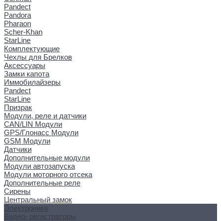
Pandect
Pandora
Pharaon
Scher-Khan
StarLine
Комплектующие
Чехлы для Брелков
Аксессуары
Замки капота
Иммобилайзеры
Pandect
StarLine
Призрак
Модули, реле и датчики
CAN/LIN Модули
GPS/Глонасс Модули
GSM Модули
Датчики
Дополнительные модули
Модули автозапуска
Модули моторного отсека
Дополнительные реле
Сирены
Центральный замок
Электроника
Видео- регистраторы