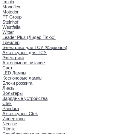
Imiola
Monoflex
Motodor
PT Group
Steinhof
Westfalia
Witter
Leader Plus (Лидер Плюс)
Трейлер
Электрика для ТСУ (Фаркопов)
Аксессуары для ТСУ
Электрика
Автономное питание
Свет
LED Лампы
Ксеноновые лампы
Блоки розжига
Линзы
Вольтеры
Зарядные устройства
Ctek
Pandora
Аксессуары Ctek
Инверторы
Neoline
Ritmix
Преобразователи напряжения