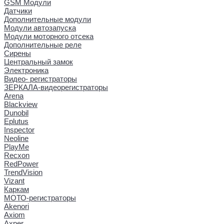
GSM Модули
Датчики
Дополнительные модули
Модули автозапуска
Модули моторного отсека
Дополнительные реле
Сирены
Центральный замок
Электроника
Видео- регистраторы
ЗЕРКАЛА-видеорегистраторы
Arena
Blackview
Dunobil
Eplutus
Inspector
Neoline
PlayMe
Recxon
RedPower
TrendVision
Vizant
Каркам
МОТО-регистраторы
Akenori
Axiom
Axper