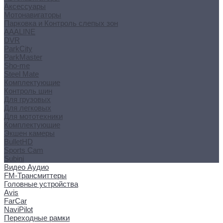
Аксессуары
Мотонавигаторы
Парковка и Контроль слепых зон
AAALINE
DVR
ParkCity
ParkMaster
Sho-me
Steel Mate
Комплектующие
Контроль шин
Для грузовых
Для легковых
Для мототехники
Комплектующие
Экшен камеры
BulletHD
Sports Cam
Subini
Видео Аудио
FM-Трансмиттеры
Головные устройства
Avis
FarCar
NaviPilot
Переходные рамки