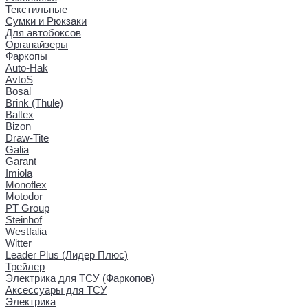
Текстильные
Сумки и Рюкзаки
Для автобоксов
Органайзеры
Фаркопы
Auto-Hak
AvtoS
Bosal
Brink (Thule)
Baltex
Bizon
Draw-Tite
Galia
Garant
Imiola
Monoflex
Motodor
PT Group
Steinhof
Westfalia
Witter
Leader Plus (Лидер Плюс)
Трейлер
Электрика для ТСУ (Фаркопов)
Аксессуары для ТСУ
Электрика