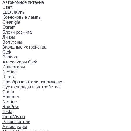
Автономное питание
Свет
LED Лампы
Ксеноновые лампы
Clearlight
Osram
Блоки розжига
Линзы
Вольтеры
Зарядные устройства
Ctek
Pandora
Аксессуары Ctek
Инверторы
Neoline
Ritmix
Преобразователи напряжения
Пуско-зарядные устройства
Carku
Hummer
Neoline
RoyPow
Tesla
TrendVision
Разветвители
Аксессуары