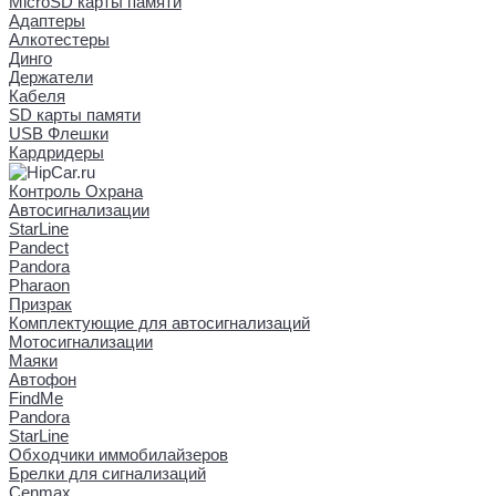
MicroSD карты памяти
Адаптеры
Алкотестеры
Динго
Держатели
Кабеля
SD карты памяти
USB Флешки
Кардридеры
Контроль Охрана
Автосигнализации
StarLine
Pandect
Pandora
Pharaon
Призрак
Комплектующие для автосигнализаций
Мотосигнализации
Маяки
Автофон
FindMe
Pandora
StarLine
Обходчики иммобилайзеров
Брелки для сигнализаций
Cenmax