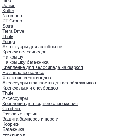
Inno
Junior
Koffer
Neumann
PT Group
Sotra
Terra Drive
Thule
Yuago
Аксессуары для автобоксов
Крепеж велосипедов
На крышу
На крышку багажника
Крепление для велосипеда на фаркоп
На запасное колесо
Хранение велосипедов
Аксессуары и запчасти для велобагажников
Крепеж лыж и сноубордов
Thule
Аксессуары
Крепления для водного снаряжения
Серфинг
Грузовые корзины
Защита бамперов и пороги
Коврики
Багажника
Резиновые