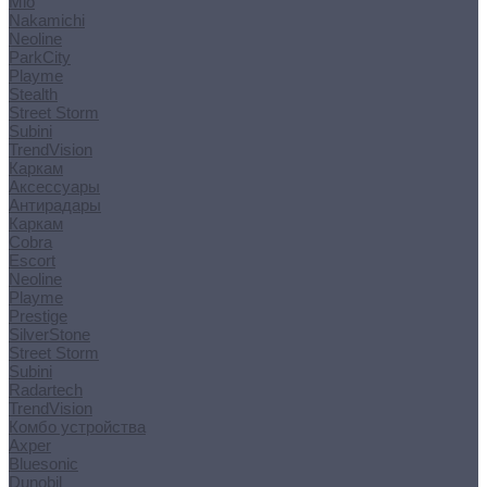
Mio
Nakamichi
Neoline
ParkCity
Playme
Stealth
Street Storm
Subini
TrendVision
Каркам
Аксессуары
Антирадары
Каркам
Cobra
Escort
Neoline
Playme
Prestige
SilverStone
Street Storm
Subini
Radartech
TrendVision
Комбо устройства
Axper
Bluesonic
Dunobil