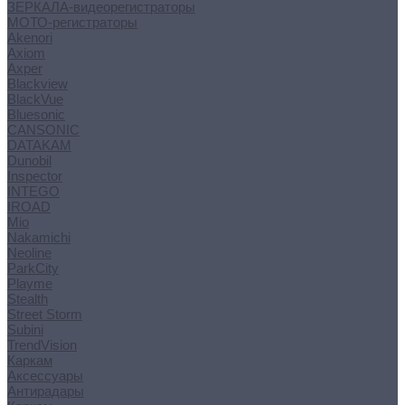
ЗЕРКАЛА-видеорегистраторы
МОТО-регистраторы
Akenori
Axiom
Axper
Blackview
BlackVue
Bluesonic
CANSONIC
DATAKAM
Dunobil
Inspector
INTEGO
IROAD
Mio
Nakamichi
Neoline
ParkCity
Playme
Stealth
Street Storm
Subini
TrendVision
Каркам
Аксессуары
Антирадары