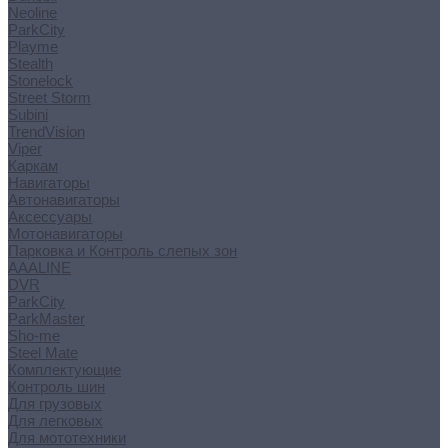
Neoline
ParkCity
Playme
Stealth
Stonelock
Street Storm
Subini
TrendVision
Viper
Каркам
Навигаторы
Автонавигаторы
Аксессуары
Мотонавигаторы
Парковка и Контроль слепых зон
AAALINE
DVR
ParkCity
ParkMaster
Sho-me
Steel Mate
Комплектующие
Контроль шин
Для грузовых
Для легковых
Для мототехники