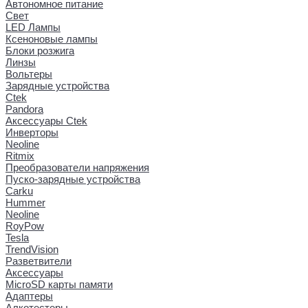
Автономное питание
Свет
LED Лампы
Ксеноновые лампы
Блоки розжига
Линзы
Вольтеры
Зарядные устройства
Ctek
Pandora
Аксессуары Ctek
Инверторы
Neoline
Ritmix
Преобразователи напряжения
Пуско-зарядные устройства
Carku
Hummer
Neoline
RoyPow
Tesla
TrendVision
Разветвители
Аксессуары
MicroSD карты памяти
Адаптеры
Алкотестеры