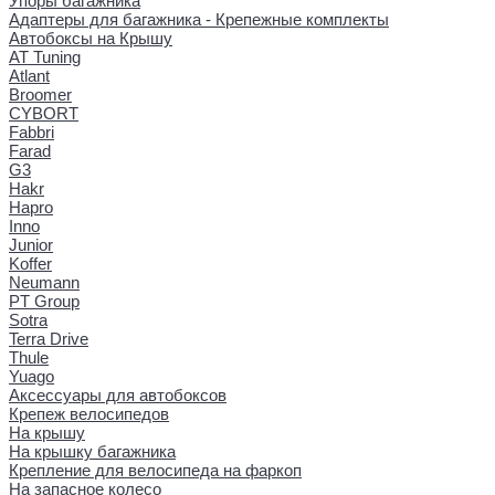
Упоры багажника
Адаптеры для багажника - Крепежные комплекты
Автобоксы на Крышу
AT Tuning
Atlant
Broomer
CYBORT
Fabbri
Farad
G3
Hakr
Hapro
Inno
Junior
Koffer
Neumann
PT Group
Sotra
Terra Drive
Thule
Yuago
Аксессуары для автобоксов
Крепеж велосипедов
На крышу
На крышку багажника
Крепление для велосипеда на фаркоп
На запасное колесо