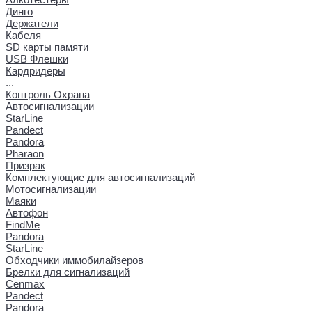
Динго
Держатели
Кабеля
SD карты памяти
USB Флешки
Кардридеры
...
Контроль Охрана
Автосигнализации
StarLine
Pandect
Pandora
Pharaon
Призрак
Комплектующие для автосигнализаций
Мотосигнализации
Маяки
Автофон
FindMe
Pandora
StarLine
Обходчики иммобилайзеров
Брелки для сигнализаций
Cenmax
Pandect
Pandora