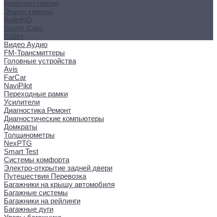
Комплектующие
Экшен камеры
BulletHD
Sports Cam
Subini
Видео Аудио
FM-Трансмиттеры
Головные устройства
Avis
FarCar
NaviPilot
Переходные рамки
Усилители
Диагностика Ремонт
Диагностические компьютеры
Домкраты
Толщинометры
NexPTG
Smart Test
Системы комфорта
Электро-открытие задней двери
Путешествия Перевозка
Багажники на крышу автомобиля
Багажные системы
Багажники на рейлинги
Багажные дуги