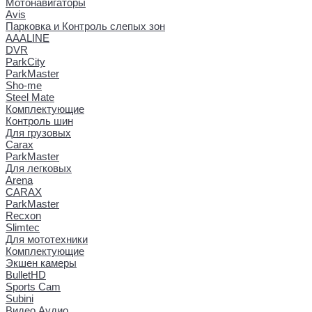
Мотонавигаторы
Avis
Парковка и Контроль слепых зон
AAALINE
DVR
ParkCity
ParkMaster
Sho-me
Steel Mate
Комплектующие
Контроль шин
Для грузовых
Carax
ParkMaster
Для легковых
Arena
CARAX
ParkMaster
Recxon
Slimtec
Для мототехники
Комплектующие
Экшен камеры
BulletHD
Sports Cam
Subini
Видео Аудио