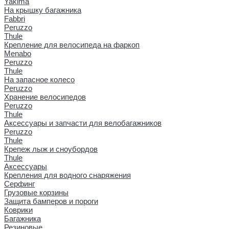
Yakima
На крышку багажника
Fabbri
Peruzzo
Thule
Крепление для велосипеда на фаркоп
Menabo
Peruzzo
Thule
На запасное колесо
Peruzzo
Хранение велосипедов
Peruzzo
Thule
Аксессуары и запчасти для велобагажников
Peruzzo
Thule
Крепеж лыж и сноубордов
Thule
Аксессуары
Крепления для водного снаряжения
Серфинг
Грузовые корзины
Защита бамперов и пороги
Коврики
Багажника
Резиновые