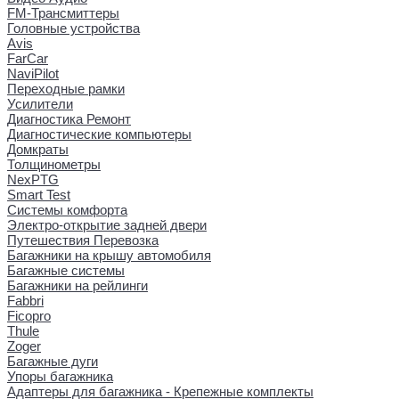
FM-Трансмиттеры
Головные устройства
Avis
FarCar
NaviPilot
Переходные рамки
Усилители
Диагностика Ремонт
Диагностические компьютеры
Домкраты
Толщинометры
NexPTG
Smart Test
Системы комфорта
Электро-открытие задней двери
Путешествия Перевозка
Багажники на крышу автомобиля
Багажные системы
Багажники на рейлинги
Fabbri
Ficopro
Thule
Zoger
Багажные дуги
Упоры багажника
Адаптеры для багажника - Крепежные комплекты