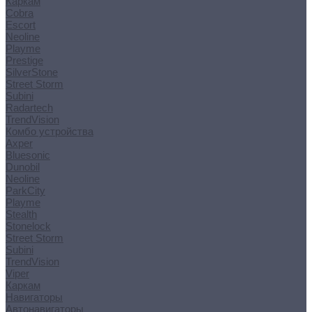
Каркам
Cobra
Escort
Neoline
Playme
Prestige
SilverStone
Street Storm
Subini
Radartech
TrendVision
Комбо устройства
Axper
Bluesonic
Dunobil
Neoline
ParkCity
Playme
Stealth
Stonelock
Street Storm
Subini
TrendVision
Viper
Каркам
Навигаторы
Автонавигаторы