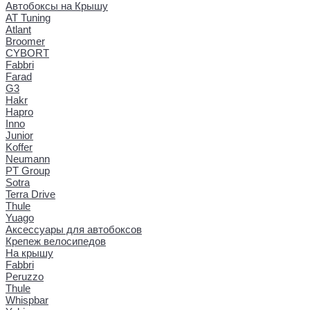
Автобоксы на Крышу
AT Tuning
Atlant
Broomer
CYBORT
Fabbri
Farad
G3
Hakr
Hapro
Inno
Junior
Koffer
Neumann
PT Group
Sotra
Terra Drive
Thule
Yuago
Аксессуары для автобоксов
Крепеж велосипедов
На крышу
Fabbri
Peruzzo
Thule
Whispbar