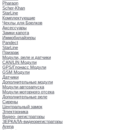
Pharaon
Scher-Khan
StarLine
Комплектующие
Чехлы для Брелков
Аксессуары
Замки капота
Иммобилайзеры
Pandect
StarLine
Призрак
Модули, реле и датчики
CAN/LIN Модули
GPS/Глонасс Модули
GSM Модули
Датчики
Дополнительные модули
Модули автозапуска
Модули моторного отсека
Дополнительные реле
Сирены
Центральный замок
Электроника
Видео- регистраторы
ЗЕРКАЛА-видеорегистраторы
Arena