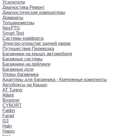
Усилители
Диагностика Ремонт
Диагностические компьютеры
Домкраты
Толщинометры
NexPTG
Smart Test
Системы комфорта
Электро-открытие задней двери
Путешествия Перевозка
Багажники на крышу автомобиля
Багажные системы
Багажники на рейлинги
Багажные дуги
Упоры багажника
Адаптеры для багажника - Крепежные комплекты
Автобоксы на Крышу
AT Tuning
Atlant
Broomer
CYBORT
Fabbri
Farad
G3
Hakr
Hapro