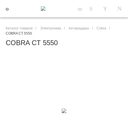
Каталог товаров
/
Электроника
/
Антирадары
/
Cobra
/
COBRA CT 5550
COBRA CT 5550