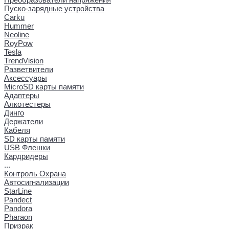
Пуско-зарядные устройства
Carku
Hummer
Neoline
RoyPow
Tesla
TrendVision
Разветвители
Аксессуары
MicroSD карты памяти
Адаптеры
Алкотестеры
Динго
Держатели
Кабеля
SD карты памяти
USB Флешки
Кардридеры
...
Контроль Охрана
Автосигнализации
StarLine
Pandect
Pandora
Pharaon
Призрак