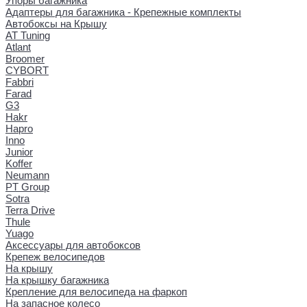
Упоры багажника
Адаптеры для багажника - Крепежные комплекты
Автобоксы на Крышу
AT Tuning
Atlant
Broomer
CYBORT
Fabbri
Farad
G3
Hakr
Hapro
Inno
Junior
Koffer
Neumann
PT Group
Sotra
Terra Drive
Thule
Yuago
Аксессуары для автобоксов
Крепеж велосипедов
На крышу
На крышку багажника
Крепление для велосипеда на фаркоп
На запасное колесо