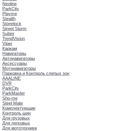
Neoline
ParkCity
Playme
Stealth
Stonelock
Street Storm
Subini
TrendVision
Viper
Каркам
Навигаторы
Автонавигаторы
Аксессуары
Мотонавигаторы
Парковка и Контроль слепых зон
AAALINE
DVR
ParkCity
ParkMaster
Sho-me
Steel Mate
Комплектующие
Контроль шин
Для грузовых
Для легковых
Для мототехники