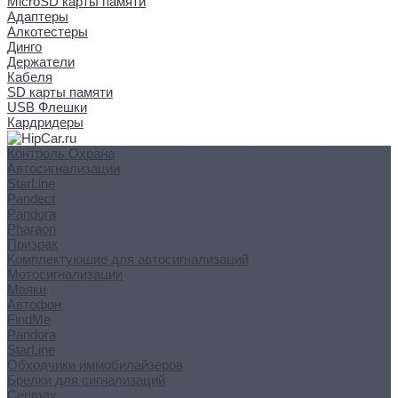
MicroSD карты памяти
Адаптеры
Алкотестеры
Динго
Держатели
Кабеля
SD карты памяти
USB Флешки
Кардридеры
Контроль Охрана
Автосигнализации
StarLine
Pandect
Pandora
Pharaon
Призрак
Комплектующие для автосигнализаций
Мотосигнализации
Маяки
Автофон
FindMe
Pandora
StarLine
Обходчики иммобилайзеров
Брелки для сигнализаций
Cenmax