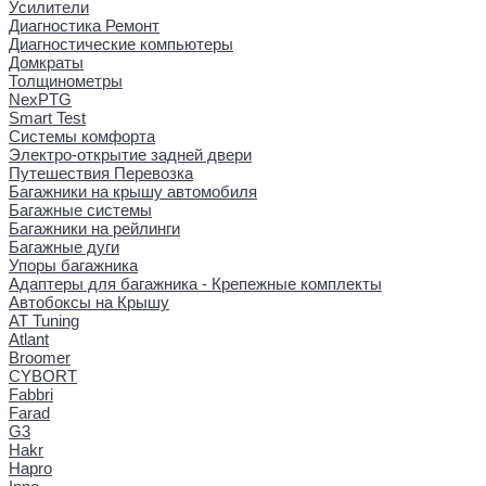
Усилители
Диагностика Ремонт
Диагностические компьютеры
Домкраты
Толщинометры
NexPTG
Smart Test
Системы комфорта
Электро-открытие задней двери
Путешествия Перевозка
Багажники на крышу автомобиля
Багажные системы
Багажники на рейлинги
Багажные дуги
Упоры багажника
Адаптеры для багажника - Крепежные комплекты
Автобоксы на Крышу
AT Tuning
Atlant
Broomer
CYBORT
Fabbri
Farad
G3
Hakr
Hapro