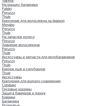
Yakima
На крышку багажника
Fabbri
Peruzzo
Thule
Крепление для велосипеда на фаркоп
Menabo
Peruzzo
Thule
На запасное колесо
Peruzzo
Хранение велосипедов
Peruzzo
Thule
Аксессуары и запчасти для велобагажников
Peruzzo
Thule
Крепеж лыж и сноубордов
Thule
Аксессуары
Крепления для водного снаряжения
Серфинг
Грузовые корзины
Защита бамперов и пороги
Коврики
Багажника
Резиновые