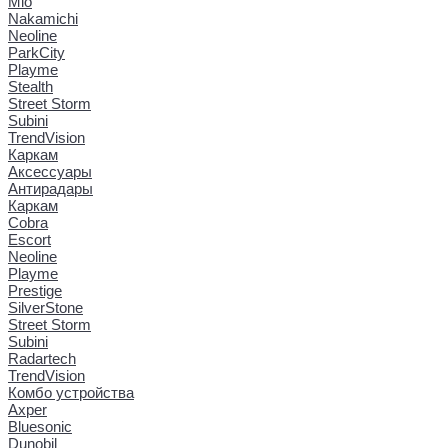
Mio
Nakamichi
Neoline
ParkCity
Playme
Stealth
Street Storm
Subini
TrendVision
Каркам
Аксессуары
Антирадары
Каркам
Cobra
Escort
Neoline
Playme
Prestige
SilverStone
Street Storm
Subini
Radartech
TrendVision
Комбо устройства
Axper
Bluesonic
Dunobil