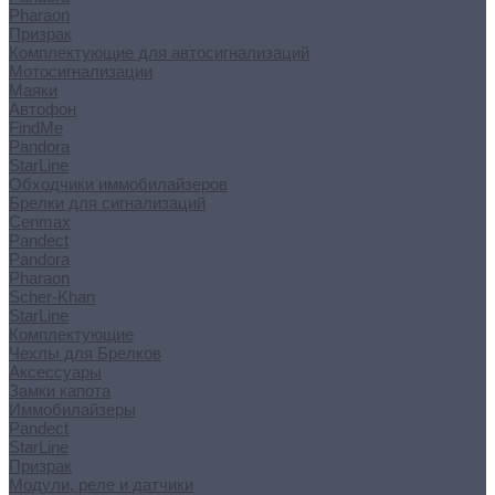
Pharaon
Призрак
Комплектующие для автосигнализаций
Мотосигнализации
Маяки
Автофон
FindMe
Pandora
StarLine
Обходчики иммобилайзеров
Брелки для сигнализаций
Cenmax
Pandect
Pandora
Pharaon
Scher-Khan
StarLine
Комплектующие
Чехлы для Брелков
Аксессуары
Замки капота
Иммобилайзеры
Pandect
StarLine
Призрак
Модули, реле и датчики