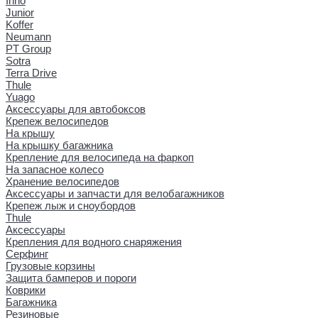
Inno
Junior
Koffer
Neumann
PT Group
Sotra
Terra Drive
Thule
Yuago
Аксессуары для автобоксов
Крепеж велосипедов
На крышу
На крышку багажника
Крепление для велосипеда на фаркоп
На запасное колесо
Хранение велосипедов
Аксессуары и запчасти для велобагажников
Крепеж лыж и сноубордов
Thule
Аксессуары
Крепления для водного снаряжения
Серфинг
Грузовые корзины
Защита бамперов и пороги
Коврики
Багажника
Резиновые