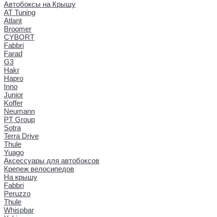
Автобоксы на Крышу
AT Tuning
Atlant
Broomer
CYBORT
Fabbri
Farad
G3
Hakr
Hapro
Inno
Junior
Koffer
Neumann
PT Group
Sotra
Terra Drive
Thule
Yuago
Аксессуары для автобоксов
Крепеж велосипедов
На крышу
Fabbri
Peruzzo
Thule
Whispbar