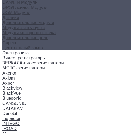
CAN/LIN Модули
GPS/Глонасс Модули
GSM Модули
Датчики
Дополнительные модули
Модули автозапуска
Модули моторного отсека
Дополнительные реле
Сирены
Центральный замок
Электроника
Видео- регистраторы
ЗЕРКАЛА-видеорегистраторы
МОТО-регистраторы
Akenori
Axiom
Axper
Blackview
BlackVue
Bluesonic
CANSONIC
DATAKAM
Dunobil
Inspector
INTEGO
IROAD