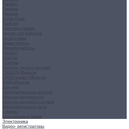
Pandect
Pandora
Pharaon
Scher-Khan
StarLine
Комплектующие
Чехлы для Брелков
Аксессуары
Замки капота
Иммобилайзеры
Pandect
StarLine
Призрак
Модули, реле и датчики
CAN/LIN Модули
GPS/Глонасс Модули
GSM Модули
Датчики
Дополнительные модули
Модули автозапуска
Модули моторного отсека
Дополнительные реле
Сирены
Центральный замок
Электроника
Видео- регистраторы