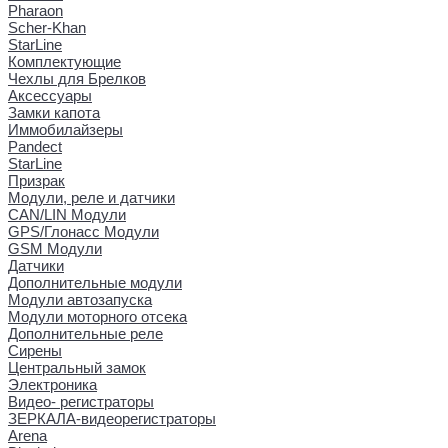
Pharaon
Scher-Khan
StarLine
Комплектующие
Чехлы для Брелков
Аксессуары
Замки капота
Иммобилайзеры
Pandect
StarLine
Призрак
Модули, реле и датчики
CAN/LIN Модули
GPS/Глонасс Модули
GSM Модули
Датчики
Дополнительные модули
Модули автозапуска
Модули моторного отсека
Дополнительные реле
Сирены
Центральный замок
Электроника
Видео- регистраторы
ЗЕРКАЛА-видеорегистраторы
Arena