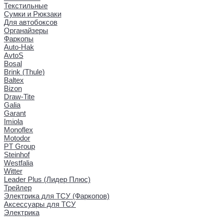
Текстильные
Сумки и Рюкзаки
Для автобоксов
Органайзеры
Фаркопы
Auto-Hak
AvtoS
Bosal
Brink (Thule)
Baltex
Bizon
Draw-Tite
Galia
Garant
Imiola
Monoflex
Motodor
PT Group
Steinhof
Westfalia
Witter
Leader Plus (Лидер Плюс)
Трейлер
Электрика для ТСУ (Фаркопов)
Аксессуары для ТСУ
Электрика