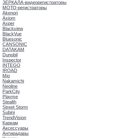
ЗЕРКАЛА-видеорегистраторы
МОТО-регистраторы
Akenori
Axiom
Axper
Blackview
BlackVue
Bluesonic
CANSONIC
DATAKAM
Dunobil
Inspector
INTEGO
IROAD
Mio
Nakamichi
Neoline
ParkCity
Playme
Stealth
Street Storm
Subini
TrendVision
Каркам
Аксессуары
Антирадары