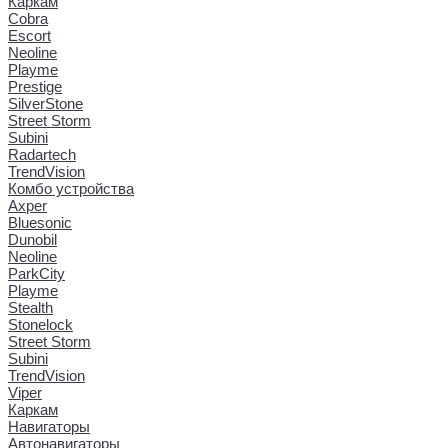
Каркам
Cobra
Escort
Neoline
Playme
Prestige
SilverStone
Street Storm
Subini
Radartech
TrendVision
Комбо устройства
Axper
Bluesonic
Dunobil
Neoline
ParkCity
Playme
Stealth
Stonelock
Street Storm
Subini
TrendVision
Viper
Каркам
Навигаторы
Автонавигаторы