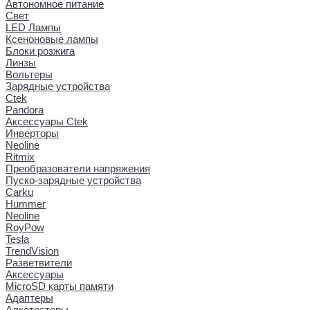
Автономное питание
Свет
LED Лампы
Ксеноновые лампы
Блоки розжига
Линзы
Вольтеры
Зарядные устройства
Ctek
Pandora
Аксессуары Ctek
Инверторы
Neoline
Ritmix
Преобразователи напряжения
Пуско-зарядные устройства
Carku
Hummer
Neoline
RoyPow
Tesla
TrendVision
Разветвители
Аксессуары
MicroSD карты памяти
Адаптеры
Алкотестеры