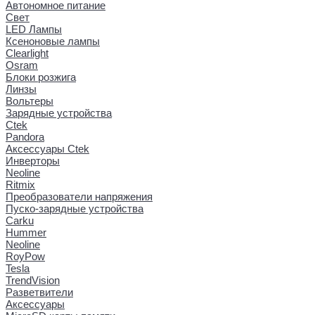
Автономное питание
Свет
LED Лампы
Ксеноновые лампы
Clearlight
Osram
Блоки розжига
Линзы
Вольтеры
Зарядные устройства
Ctek
Pandora
Аксессуары Ctek
Инверторы
Neoline
Ritmix
Преобразователи напряжения
Пуско-зарядные устройства
Carku
Hummer
Neoline
RoyPow
Tesla
TrendVision
Разветвители
Аксессуары