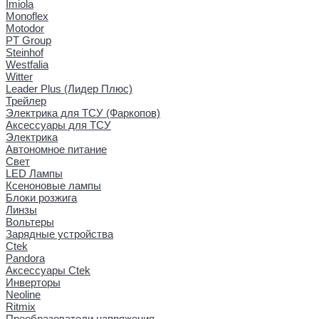
Imiola
Monoflex
Motodor
PT Group
Steinhof
Westfalia
Witter
Leader Plus (Лидер Плюс)
Трейлер
Электрика для ТСУ (Фаркопов)
Аксессуары для ТСУ
Электрика
Автономное питание
Свет
LED Лампы
Ксеноновые лампы
Блоки розжига
Линзы
Вольтеры
Зарядные устройства
Ctek
Pandora
Аксессуары Ctek
Инверторы
Neoline
Ritmix
Преобразователи напряжения