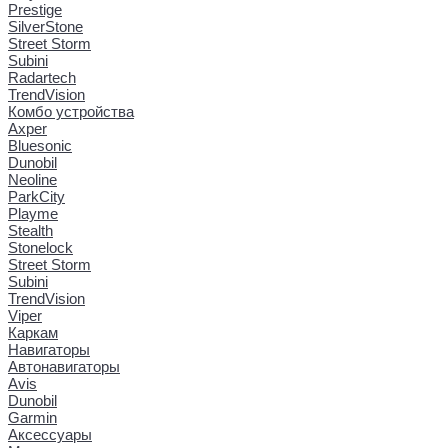
Prestige
SilverStone
Street Storm
Subini
Radartech
TrendVision
Комбо устройства
Axper
Bluesonic
Dunobil
Neoline
ParkCity
Playme
Stealth
Stonelock
Street Storm
Subini
TrendVision
Viper
Каркам
Навигаторы
Автонавигаторы
Avis
Dunobil
Garmin
Аксессуары