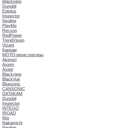
Blackview
Dunobil
Eplutus
Inspector
Neoline
PlayMe
Recxon
RedPower
TrendVision
Vizant
Каркам
МОТО-регистраторы
Akenori
Axiom
Axper
Blackview
BlackVue
Bluesonic
CANSONIC
DATAKAM
Dunobil
Inspector
INTEGO
IROAD
Mio
Nakamichi
Neoline