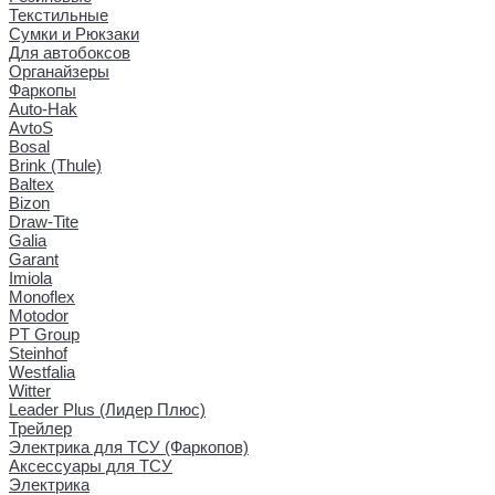
Текстильные
Сумки и Рюкзаки
Для автобоксов
Органайзеры
Фаркопы
Auto-Hak
AvtoS
Bosal
Brink (Thule)
Baltex
Bizon
Draw-Tite
Galia
Garant
Imiola
Monoflex
Motodor
PT Group
Steinhof
Westfalia
Witter
Leader Plus (Лидер Плюс)
Трейлер
Электрика для ТСУ (Фаркопов)
Аксессуары для ТСУ
Электрика