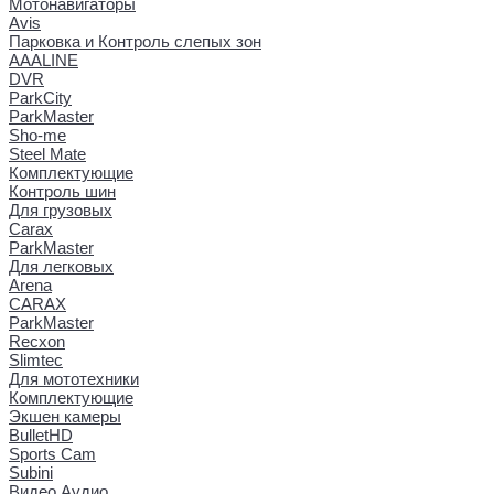
Мотонавигаторы
Avis
Парковка и Контроль слепых зон
AAALINE
DVR
ParkCity
ParkMaster
Sho-me
Steel Mate
Комплектующие
Контроль шин
Для грузовых
Carax
ParkMaster
Для легковых
Arena
CARAX
ParkMaster
Recxon
Slimtec
Для мототехники
Комплектующие
Экшен камеры
BulletHD
Sports Cam
Subini
Видео Аудио