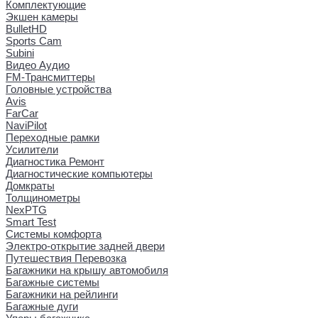
Комплектующие
Экшен камеры
BulletHD
Sports Cam
Subini
Видео Аудио
FM-Трансмиттеры
Головные устройства
Avis
FarCar
NaviPilot
Переходные рамки
Усилители
Диагностика Ремонт
Диагностические компьютеры
Домкраты
Толщинометры
NexPTG
Smart Test
Системы комфорта
Электро-открытие задней двери
Путешествия Перевозка
Багажники на крышу автомобиля
Багажные системы
Багажники на рейлинги
Багажные дуги