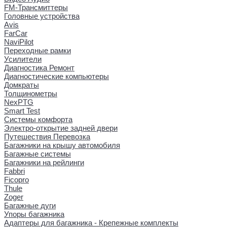
FM-Трансмиттеры
Головные устройства
Avis
FarCar
NaviPilot
Переходные рамки
Усилители
Диагностика Ремонт
Диагностические компьютеры
Домкраты
Толщинометры
NexPTG
Smart Test
Системы комфорта
Электро-открытие задней двери
Путешествия Перевозка
Багажники на крышу автомобиля
Багажные системы
Багажники на рейлинги
Fabbri
Ficopro
Thule
Zoger
Багажные дуги
Упоры багажника
Адаптеры для багажника - Крепежные комплекты