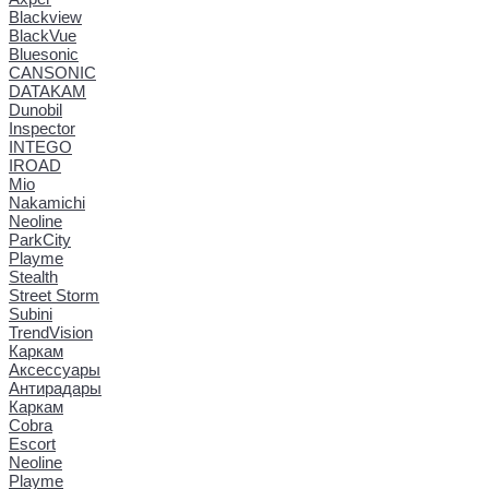
Blackview
BlackVue
Bluesonic
CANSONIC
DATAKAM
Dunobil
Inspector
INTEGO
IROAD
Mio
Nakamichi
Neoline
ParkCity
Playme
Stealth
Street Storm
Subini
TrendVision
Каркам
Аксессуары
Антирадары
Каркам
Cobra
Escort
Neoline
Playme