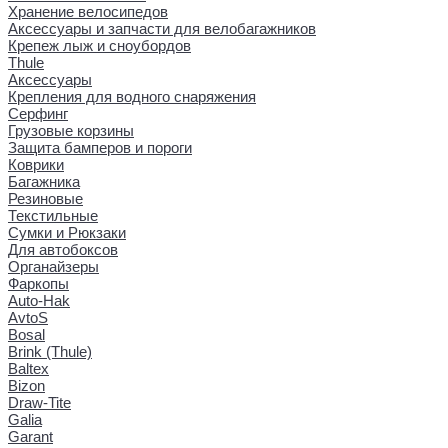
Хранение велосипедов
Аксессуары и запчасти для велобагажников
Крепеж лыж и сноубордов
Thule
Аксессуары
Крепления для водного снаряжения
Серфинг
Грузовые корзины
Защита бамперов и пороги
Коврики
Багажника
Резиновые
Текстильные
Сумки и Рюкзаки
Для автобоксов
Органайзеры
Фаркопы
Auto-Hak
AvtoS
Bosal
Brink (Thule)
Baltex
Bizon
Draw-Tite
Galia
Garant