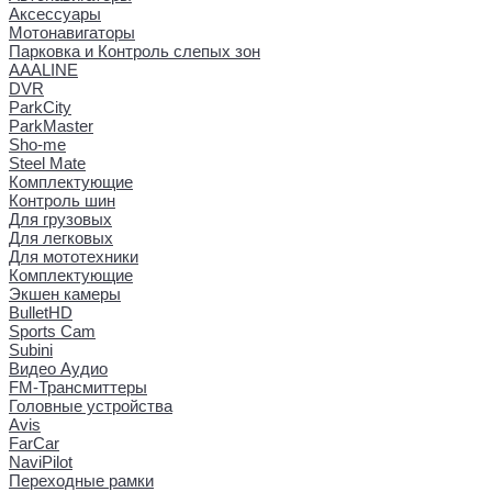
Аксессуары
Мотонавигаторы
Парковка и Контроль слепых зон
AAALINE
DVR
ParkCity
ParkMaster
Sho-me
Steel Mate
Комплектующие
Контроль шин
Для грузовых
Для легковых
Для мототехники
Комплектующие
Экшен камеры
BulletHD
Sports Cam
Subini
Видео Аудио
FM-Трансмиттеры
Головные устройства
Avis
FarCar
NaviPilot
Переходные рамки