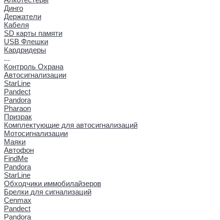
Динго
Держатели
Кабеля
SD карты памяти
USB Флешки
Кардридеры
...
Контроль Охрана
Автосигнализации
StarLine
Pandect
Pandora
Pharaon
Призрак
Комплектующие для автосигнализаций
Мотосигнализации
Маяки
Автофон
FindMe
Pandora
StarLine
Обходчики иммобилайзеров
Брелки для сигнализаций
Cenmax
Pandect
Pandora