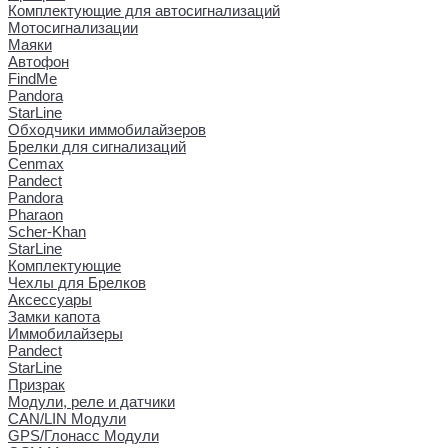
Комплектующие для автосигнализаций
Мотосигнализации
Маяки
Автофон
FindMe
Pandora
StarLine
Обходчики иммобилайзеров
Брелки для сигнализаций
Cenmax
Pandect
Pandora
Pharaon
Scher-Khan
StarLine
Комплектующие
Чехлы для Брелков
Аксессуары
Замки капота
Иммобилайзеры
Pandect
StarLine
Призрак
Модули, реле и датчики
CAN/LIN Модули
GPS/Глонасс Модули