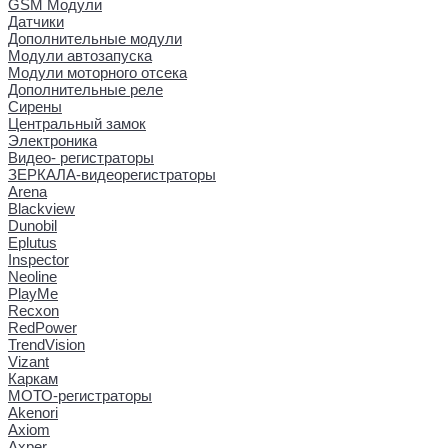
GSM Модули
Датчики
Дополнительные модули
Модули автозапуска
Модули моторного отсека
Дополнительные реле
Сирены
Центральный замок
Электроника
Видео- регистраторы
ЗЕРКАЛА-видеорегистраторы
Arena
Blackview
Dunobil
Eplutus
Inspector
Neoline
PlayMe
Recxon
RedPower
TrendVision
Vizant
Каркам
МОТО-регистраторы
Akenori
Axiom
Axper