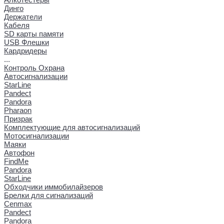
Динго
Держатели
Кабеля
SD карты памяти
USB Флешки
Кардридеры
...
Контроль Охрана
Автосигнализации
StarLine
Pandect
Pandora
Pharaon
Призрак
Комплектующие для автосигнализаций
Мотосигнализации
Маяки
Автофон
FindMe
Pandora
StarLine
Обходчики иммобилайзеров
Брелки для сигнализаций
Cenmax
Pandect
Pandora