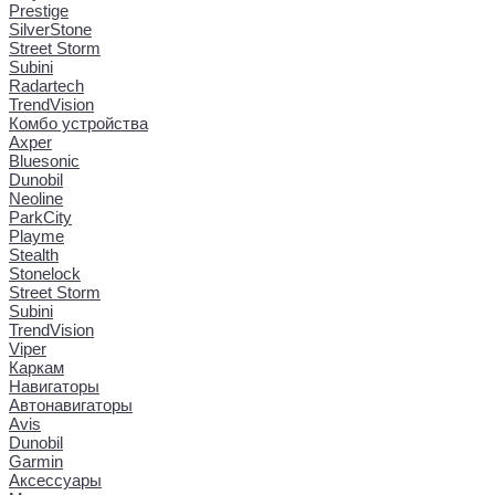
Prestige
SilverStone
Street Storm
Subini
Radartech
TrendVision
Комбо устройства
Axper
Bluesonic
Dunobil
Neoline
ParkCity
Playme
Stealth
Stonelock
Street Storm
Subini
TrendVision
Viper
Каркам
Навигаторы
Автонавигаторы
Avis
Dunobil
Garmin
Аксессуары