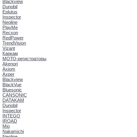
Blackview
Dunobil
Eplutus
Inspector
Neoline
PlayMe
Recxon
RedPower
TrendVision
Vizant
Каркам
МОТО-регистраторы
Akenori
Axiom
Axper
Blackview
BlackVue
Bluesonic
CANSONIC
DATAKAM
Dunobil
Inspector
INTEGO
IROAD
Mio
Nakamichi
Neoline