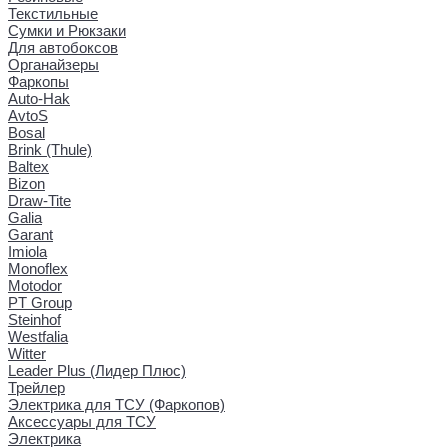
Текстильные
Сумки и Рюкзаки
Для автобоксов
Органайзеры
Фаркопы
Auto-Hak
AvtoS
Bosal
Brink (Thule)
Baltex
Bizon
Draw-Tite
Galia
Garant
Imiola
Monoflex
Motodor
PT Group
Steinhof
Westfalia
Witter
Leader Plus (Лидер Плюс)
Трейлер
Электрика для ТСУ (Фаркопов)
Аксессуары для ТСУ
Электрика