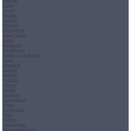
Каркам
Cobra
Escort
Neoline
Playme
Prestige
SilverStone
Street Storm
Subini
Radartech
TrendVision
Комбо устройства
Axper
Bluesonic
Dunobil
Neoline
ParkCity
Playme
Stealth
Stonelock
Street Storm
Subini
TrendVision
Viper
Каркам
Навигаторы
Автонавигаторы