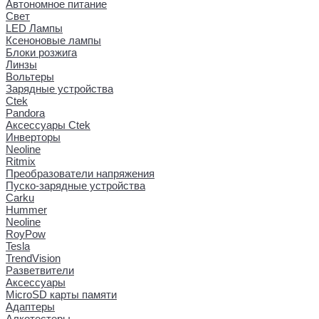
Автономное питание
Свет
LED Лампы
Ксеноновые лампы
Блоки розжига
Линзы
Вольтеры
Зарядные устройства
Ctek
Pandora
Аксессуары Ctek
Инверторы
Neoline
Ritmix
Преобразователи напряжения
Пуско-зарядные устройства
Carku
Hummer
Neoline
RoyPow
Tesla
TrendVision
Разветвители
Аксессуары
MicroSD карты памяти
Адаптеры
Алкотестеры