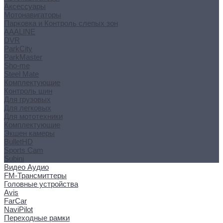
Аксессуары
Мотонавигаторы
Парковка и Контроль слепых зон
AAALINE
DVR
ParkCity
ParkMaster
Sho-me
Steel Mate
Комплектующие
Контроль шин
Для грузовых
Для легковых
Для мототехники
Комплектующие
Экшен камеры
BulletHD
Sports Cam
Subini
Видео Аудио
FM-Трансмиттеры
Головные устройства
Avis
FarCar
NaviPilot
Переходные рамки