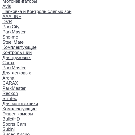
Мотонавигаторы
Avis
Парковка и Контроль слепых зон
AAALINE
DVR
ParkCity
ParkMaster
Sho-me
Steel Mate
Комплектующие
Контроль шин
Для грузовых
Carax
ParkMaster
Для легковых
Arena
CARAX
ParkMaster
Recxon
Slimtec
Для мототехники
Комплектующие
Экшен камеры
BulletHD
Sports Cam
Subini
Видео Аудио