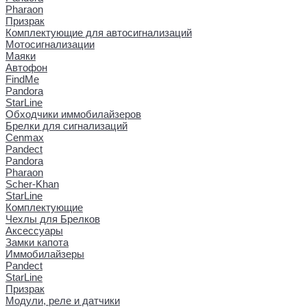
Pharaon
Призрак
Комплектующие для автосигнализаций
Мотосигнализации
Маяки
Автофон
FindMe
Pandora
StarLine
Обходчики иммобилайзеров
Брелки для сигнализаций
Cenmax
Pandect
Pandora
Pharaon
Scher-Khan
StarLine
Комплектующие
Чехлы для Брелков
Аксессуары
Замки капота
Иммобилайзеры
Pandect
StarLine
Призрак
Модули, реле и датчики