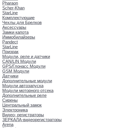
Pharaon
Scher-Khan
StarLine
Комплектующие
Чехлы для Брелков
Аксессуары
Замки капота
Иммобилайзеры
Pandect
StarLine
Призрак
Модули, реле и датчики
CAN/LIN Модули
GPS/Глонасс Модули
GSM Модули
Датчики
Дополнительные модули
Модули автозапуска
Модули моторного отсека
Дополнительные реле
Сирены
Центральный замок
Электроника
Видео- регистраторы
ЗЕРКАЛА-видеорегистраторы
Arena