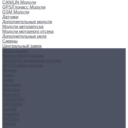
CAN/LIN Модули
GPS/Глонасс Модули
GSM Модули
Датчики
Дополнительные модули
Модули автозапуска
Модули моторного отсека
Дополнительные реле
Сирены
Центральный замок
Электроника
Видео- регистраторы
ЗЕРКАЛА-видеорегистраторы
МОТО-регистраторы
Akenori
Axiom
Axper
Blackview
BlackVue
Bluesonic
CANSONIC
DATAKAM
Dunobil
Inspector
INTEGO
IROAD