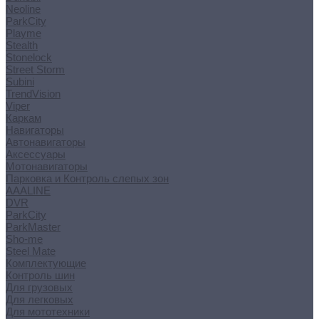
Neoline
ParkCity
Playme
Stealth
Stonelock
Street Storm
Subini
TrendVision
Viper
Каркам
Навигаторы
Автонавигаторы
Аксессуары
Мотонавигаторы
Парковка и Контроль слепых зон
AAALINE
DVR
ParkCity
ParkMaster
Sho-me
Steel Mate
Комплектующие
Контроль шин
Для грузовых
Для легковых
Для мототехники