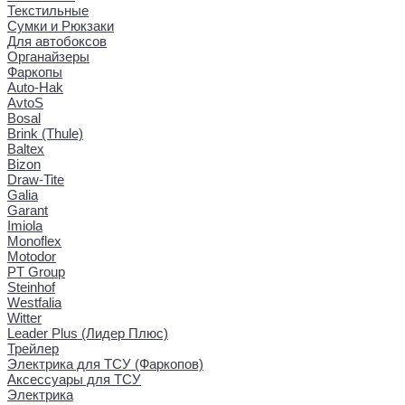
Текстильные
Сумки и Рюкзаки
Для автобоксов
Органайзеры
Фаркопы
Auto-Hak
AvtoS
Bosal
Brink (Thule)
Baltex
Bizon
Draw-Tite
Galia
Garant
Imiola
Monoflex
Motodor
PT Group
Steinhof
Westfalia
Witter
Leader Plus (Лидер Плюс)
Трейлер
Электрика для ТСУ (Фаркопов)
Аксессуары для ТСУ
Электрика