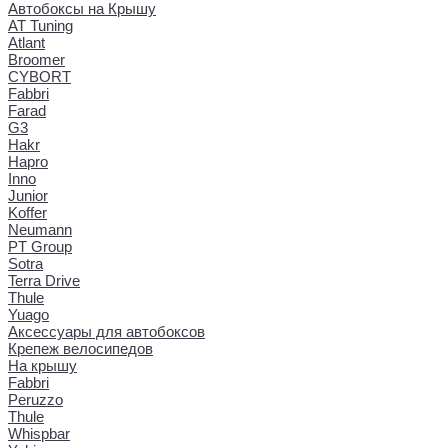
Автобоксы на Крышу
AT Tuning
Atlant
Broomer
CYBORT
Fabbri
Farad
G3
Hakr
Hapro
Inno
Junior
Koffer
Neumann
PT Group
Sotra
Terra Drive
Thule
Yuago
Аксессуары для автобоксов
Крепеж велосипедов
На крышу
Fabbri
Peruzzo
Thule
Whispbar