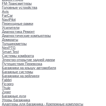
FM-Трансмиттеры
Головные устройства
Avis
FarCar
NaviPilot
Переходные рамки
Усилители
Диагностика Ремонт
Диагностические компьютеры
Домкраты
Толщинометры
NexPTG
Smart Test
Системы комфорта
Электро-открытие задней двери
Путешествия Перевозка
Багажники на крышу автомобиля
Багажные системы
Багажники на рейлинги
Fabbri
Ficopro
Thule
Zoger
Багажные дуги
Упоры багажника
Адаптеры для багажника - Крепежные комплекты