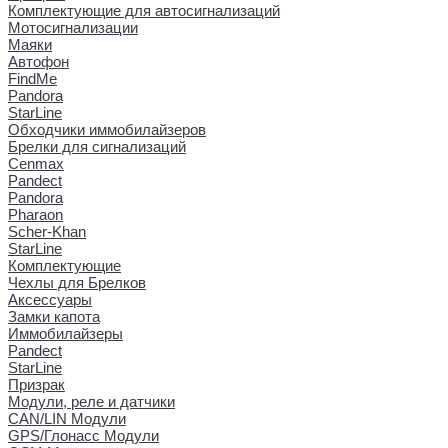
Комплектующие для автосигнализаций
Мотосигнализации
Маяки
Автофон
FindMe
Pandora
StarLine
Обходчики иммобилайзеров
Брелки для сигнализаций
Cenmax
Pandect
Pandora
Pharaon
Scher-Khan
StarLine
Комплектующие
Чехлы для Брелков
Аксессуары
Замки капота
Иммобилайзеры
Pandect
StarLine
Призрак
Модули, реле и датчики
CAN/LIN Модули
GPS/Глонасс Модули