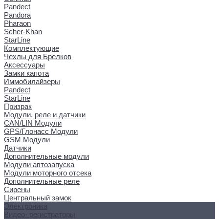
Pandect
Pandora
Pharaon
Scher-Khan
StarLine
Комплектующие
Чехлы для Брелков
Аксессуары
Замки капота
Иммобилайзеры
Pandect
StarLine
Призрак
Модули, реле и датчики
CAN/LIN Модули
GPS/Глонасс Модули
GSM Модули
Датчики
Дополнительные модули
Модули автозапуска
Модули моторного отсека
Дополнительные реле
Сирены
Центральный замок
Электроника
Видео- регистраторы