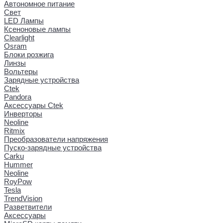
Автономное питание
Свет
LED Лампы
Ксеноновые лампы
Clearlight
Osram
Блоки розжига
Линзы
Вольтеры
Зарядные устройства
Ctek
Pandora
Аксессуары Ctek
Инверторы
Neoline
Ritmix
Преобразователи напряжения
Пуско-зарядные устройства
Carku
Hummer
Neoline
RoyPow
Tesla
TrendVision
Разветвители
Аксессуары