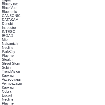
Blackview
BlackVue
Bluesonic
CANSONIC
DATAKAM
Dunobil
Inspector
INTEGO
IROAD
Mio
Nakamichi
Neoline
ParkCity
Playme
Stealth
Street Storm
Subini
TrendVision
Каркам
Аксессуары
Антирадары
Каркам
Cobra
Escort
Neoline
Playme