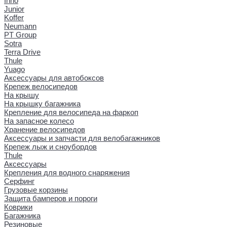
Inno
Junior
Koffer
Neumann
PT Group
Sotra
Terra Drive
Thule
Yuago
Аксессуары для автобоксов
Крепеж велосипедов
На крышу
На крышку багажника
Крепление для велосипеда на фаркоп
На запасное колесо
Хранение велосипедов
Аксессуары и запчасти для велобагажников
Крепеж лыж и сноубордов
Thule
Аксессуары
Крепления для водного снаряжения
Серфинг
Грузовые корзины
Защита бамперов и пороги
Коврики
Багажника
Резиновые