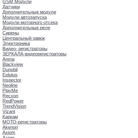
GSM Модули
Датчики
Дополнительные модули
Модули автозапуска
Модули моторного отсека
Дополнительные реле
Сирены
Центральный замок
Электроника
Видео- регистраторы
ЗЕРКАЛА-видеорегистраторы
Arena
Blackview
Dunobil
Eplutus
Inspector
Neoline
PlayMe
Recxon
RedPower
TrendVision
Vizant
Каркам
МОТО-регистраторы
Akenori
Axiom
Axper