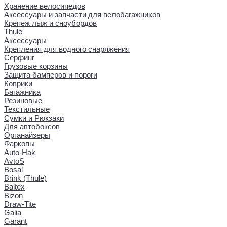
Хранение велосипедов
Аксессуары и запчасти для велобагажников
Крепеж лыж и сноубордов
Thule
Аксессуары
Крепления для водного снаряжения
Серфинг
Грузовые корзины
Защита бамперов и пороги
Коврики
Багажника
Резиновые
Текстильные
Сумки и Рюкзаки
Для автобоксов
Органайзеры
Фаркопы
Auto-Hak
AvtoS
Bosal
Brink (Thule)
Baltex
Bizon
Draw-Tite
Galia
Garant