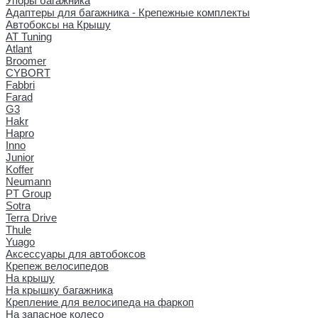
Упоры багажника
Адаптеры для багажника - Крепежные комплекты
Автобоксы на Крышу
AT Tuning
Atlant
Broomer
CYBORT
Fabbri
Farad
G3
Hakr
Hapro
Inno
Junior
Koffer
Neumann
PT Group
Sotra
Terra Drive
Thule
Yuago
Аксессуары для автобоксов
Крепеж велосипедов
На крышу
На крышку багажника
Крепление для велосипеда на фаркоп
На запасное колесо