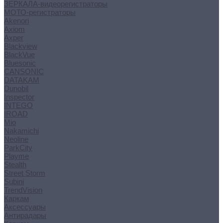
ЗЕРКАЛА-видеорегистраторы
МОТО-регистраторы
Akenori
Axiom
Axper
Blackview
BlackVue
Bluesonic
CANSONIC
DATAKAM
Dunobil
Inspector
INTEGO
IROAD
Mio
Nakamichi
Neoline
ParkCity
Playme
Stealth
Street Storm
Subini
TrendVision
Каркам
Аксессуары
Антирадары