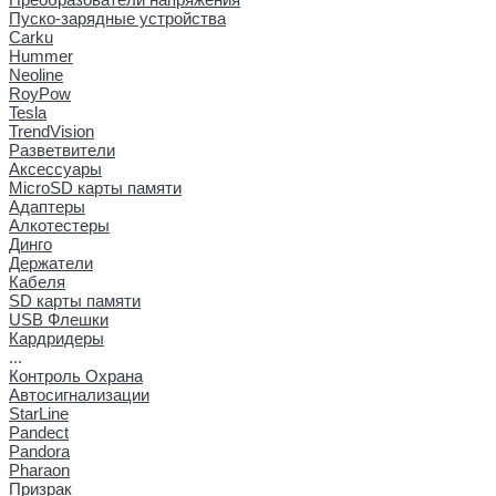
Пуско-зарядные устройства
Carku
Hummer
Neoline
RoyPow
Tesla
TrendVision
Разветвители
Аксессуары
MicroSD карты памяти
Адаптеры
Алкотестеры
Динго
Держатели
Кабеля
SD карты памяти
USB Флешки
Кардридеры
...
Контроль Охрана
Автосигнализации
StarLine
Pandect
Pandora
Pharaon
Призрак