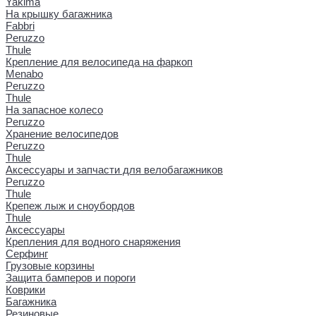
Yakima
На крышку багажника
Fabbri
Peruzzo
Thule
Крепление для велосипеда на фаркоп
Menabo
Peruzzo
Thule
На запасное колесо
Peruzzo
Хранение велосипедов
Peruzzo
Thule
Аксессуары и запчасти для велобагажников
Peruzzo
Thule
Крепеж лыж и сноубордов
Thule
Аксессуары
Крепления для водного снаряжения
Серфинг
Грузовые корзины
Защита бамперов и пороги
Коврики
Багажника
Резиновые