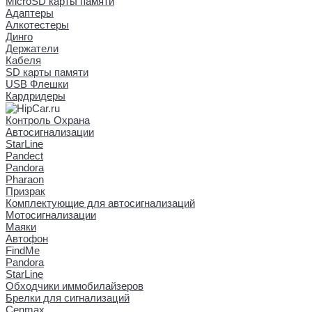
MicroSD карты памяти
Адаптеры
Алкотестеры
Динго
Держатели
Кабеля
SD карты памяти
USB Флешки
Кардридеры
Контроль Охрана
Автосигнализации
StarLine
Pandect
Pandora
Pharaon
Призрак
Комплектующие для автосигнализаций
Мотосигнализации
Маяки
Автофон
FindMe
Pandora
StarLine
Обходчики иммобилайзеров
Брелки для сигнализаций
Cenmax