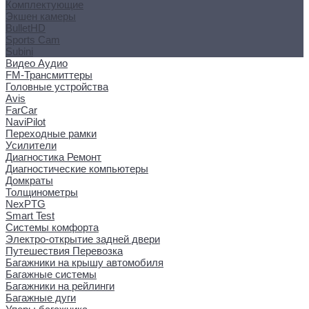
Комплектующие
Экшен камеры
BulletHD
Sports Cam
Subini
Видео Аудио
FM-Трансмиттеры
Головные устройства
Avis
FarCar
NaviPilot
Переходные рамки
Усилители
Диагностика Ремонт
Диагностические компьютеры
Домкраты
Толщинометры
NexPTG
Smart Test
Системы комфорта
Электро-открытие задней двери
Путешествия Перевозка
Багажники на крышу автомобиля
Багажные системы
Багажники на рейлинги
Багажные дуги