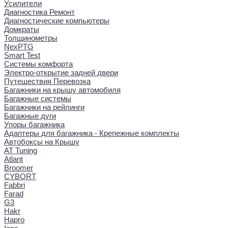
Усилители
Диагностика Ремонт
Диагностические компьютеры
Домкраты
Толщинометры
NexPTG
Smart Test
Системы комфорта
Электро-открытие задней двери
Путешествия Перевозка
Багажники на крышу автомобиля
Багажные системы
Багажники на рейлинги
Багажные дуги
Упоры багажника
Адаптеры для багажника - Крепежные комплекты
Автобоксы на Крышу
AT Tuning
Atlant
Broomer
CYBORT
Fabbri
Farad
G3
Hakr
Hapro