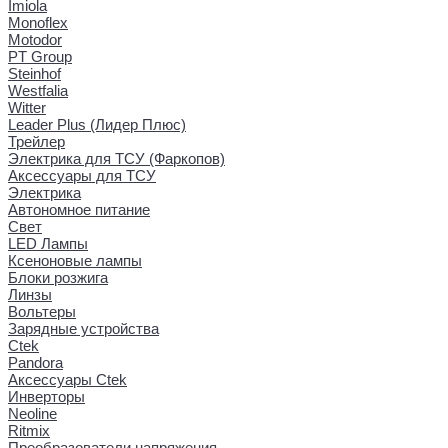
Imiola
Monoflex
Motodor
PT Group
Steinhof
Westfalia
Witter
Leader Plus (Лидер Плюс)
Трейлер
Электрика для ТСУ (Фаркопов)
Аксессуары для ТСУ
Электрика
Автономное питание
Свет
LED Лампы
Ксеноновые лампы
Блоки розжига
Линзы
Вольтеры
Зарядные устройства
Ctek
Pandora
Аксессуары Ctek
Инверторы
Neoline
Ritmix
Преобразователи напряжения