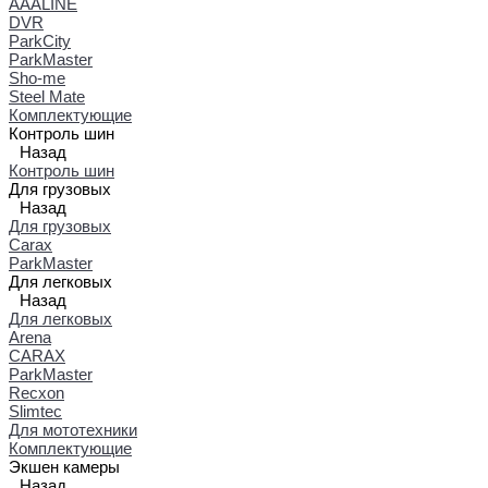
AAALINE
DVR
ParkCity
ParkMaster
Sho-me
Steel Mate
Комплектующие
Контроль шин
Назад
Контроль шин
Для грузовых
Назад
Для грузовых
Carax
ParkMaster
Для легковых
Назад
Для легковых
Arena
CARAX
ParkMaster
Recxon
Slimtec
Для мототехники
Комплектующие
Экшен камеры
Назад