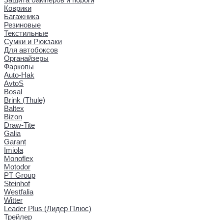
Коврики
Багажника
Резиновые
Текстильные
Сумки и Рюкзаки
Для автобоксов
Органайзеры
Фаркопы
Auto-Hak
AvtoS
Bosal
Brink (Thule)
Baltex
Bizon
Draw-Tite
Galia
Garant
Imiola
Monoflex
Motodor
PT Group
Steinhof
Westfalia
Witter
Leader Plus (Лидер Плюс)
Трейлер