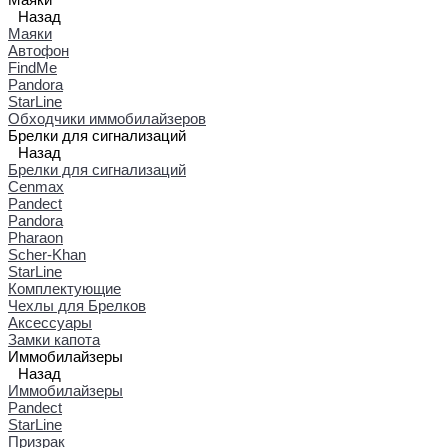
Назад
Маяки
Автофон
FindMe
Pandora
StarLine
Обходчики иммобилайзеров
Брелки для сигнализаций
Назад
Брелки для сигнализаций
Cenmax
Pandect
Pandora
Pharaon
Scher-Khan
StarLine
Комплектующие
Чехлы для Брелков
Аксессуары
Замки капота
Иммобилайзеры
Назад
Иммобилайзеры
Pandect
StarLine
Призрак