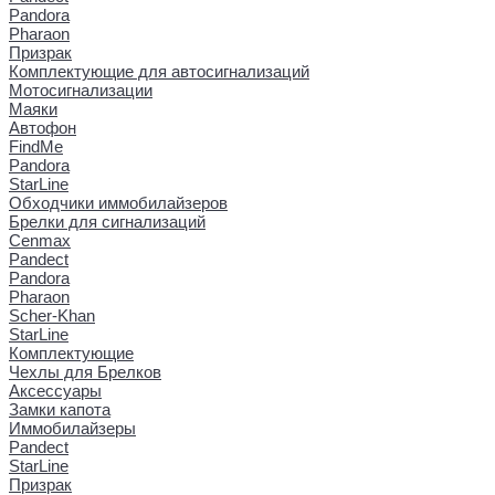
Pandora
Pharaon
Призрак
Комплектующие для автосигнализаций
Мотосигнализации
Маяки
Автофон
FindMe
Pandora
StarLine
Обходчики иммобилайзеров
Брелки для сигнализаций
Cenmax
Pandect
Pandora
Pharaon
Scher-Khan
StarLine
Комплектующие
Чехлы для Брелков
Аксессуары
Замки капота
Иммобилайзеры
Pandect
StarLine
Призрак