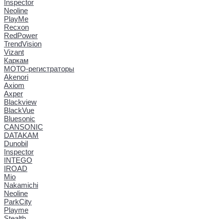
Inspector
Neoline
PlayMe
Recxon
RedPower
TrendVision
Vizant
Каркам
МОТО-регистраторы
Akenori
Axiom
Axper
Blackview
BlackVue
Bluesonic
CANSONIC
DATAKAM
Dunobil
Inspector
INTEGO
IROAD
Mio
Nakamichi
Neoline
ParkCity
Playme
Stealth