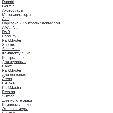
Dunobil
Garmin
Аксессуары
Мотонавигаторы
Avis
Парковка и Контроль слепых зон
AAALINE
DVR
ParkCity
ParkMaster
Sho-me
Steel Mate
Комплектующие
Контроль шин
Для грузовых
Carax
ParkMaster
Для легковых
Arena
CARAX
ParkMaster
Recxon
Slimtec
Для мототехники
Комплектующие
Экшен камеры