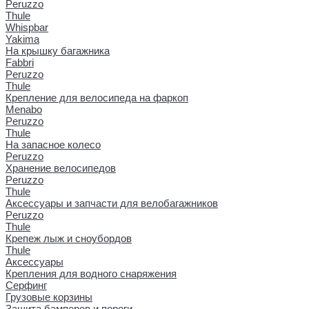
Peruzzo
Thule
Whispbar
Yakima
На крышку багажника
Fabbri
Peruzzo
Thule
Крепление для велосипеда на фаркоп
Menabo
Peruzzo
Thule
На запасное колесо
Peruzzo
Хранение велосипедов
Peruzzo
Thule
Аксессуары и запчасти для велобагажников
Peruzzo
Thule
Крепеж лыж и сноубордов
Thule
Аксессуары
Крепления для водного снаряжения
Серфинг
Грузовые корзины
Защита бамперов и пороги