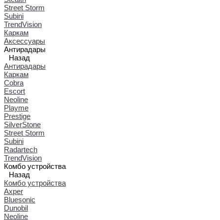
Street Storm
Subini
TrendVision
Каркам
Аксессуары
Антирадары
Назад
Антирадары
Каркам
Cobra
Escort
Neoline
Playme
Prestige
SilverStone
Street Storm
Subini
Radartech
TrendVision
Комбо устройства
Назад
Комбо устройства
Axper
Bluesonic
Dunobil
Neoline