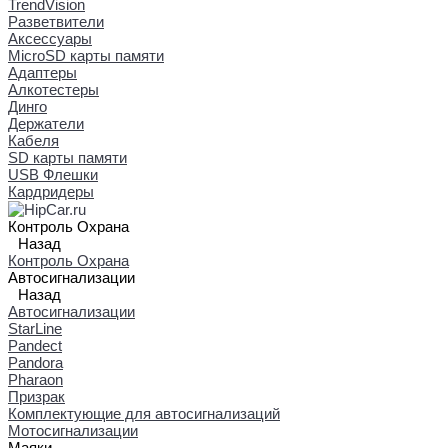
TrendVision
Разветвители
Аксессуары
MicroSD карты памяти
Адаптеры
Алкотестеры
Динго
Держатели
Кабеля
SD карты памяти
USB Флешки
Кардридеры
Контроль Охрана
Назад
Контроль Охрана
Автосигнализации
Назад
Автосигнализации
StarLine
Pandect
Pandora
Pharaon
Призрак
Комплектующие для автосигнализаций
Мотосигнализации
Маяки