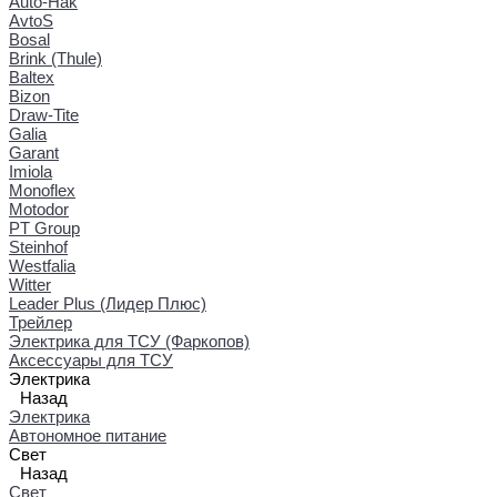
Auto-Hak
AvtoS
Bosal
Brink (Thule)
Baltex
Bizon
Draw-Tite
Galia
Garant
Imiola
Monoflex
Motodor
PT Group
Steinhof
Westfalia
Witter
Leader Plus (Лидер Плюс)
Трейлер
Электрика для ТСУ (Фаркопов)
Аксессуары для ТСУ
Электрика
Назад
Электрика
Автономное питание
Свет
Назад
Свет