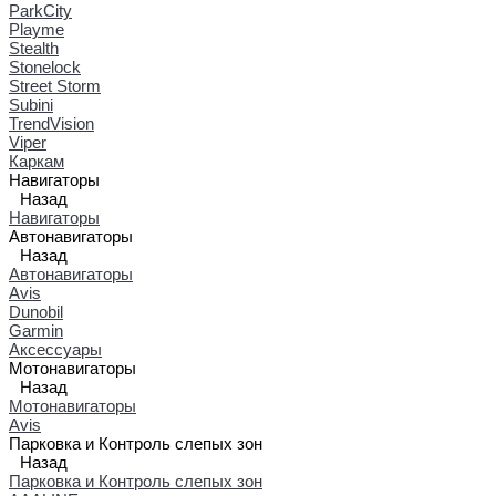
ParkCity
Playme
Stealth
Stonelock
Street Storm
Subini
TrendVision
Viper
Каркам
Навигаторы
Назад
Навигаторы
Автонавигаторы
Назад
Автонавигаторы
Avis
Dunobil
Garmin
Аксессуары
Мотонавигаторы
Назад
Мотонавигаторы
Avis
Парковка и Контроль слепых зон
Назад
Парковка и Контроль слепых зон