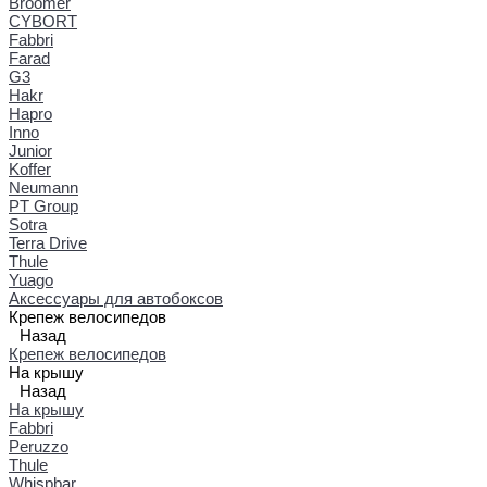
Broomer
CYBORT
Fabbri
Farad
G3
Hakr
Hapro
Inno
Junior
Koffer
Neumann
PT Group
Sotra
Terra Drive
Thule
Yuago
Аксессуары для автобоксов
Крепеж велосипедов
Назад
Крепеж велосипедов
На крышу
Назад
На крышу
Fabbri
Peruzzo
Thule
Whispbar