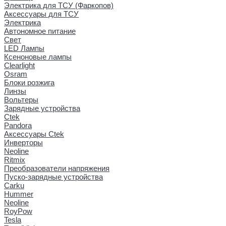
Электрика для ТСУ (Фаркопов)
Аксессуары для ТСУ
Электрика
Автономное питание
Свет
LED Лампы
Ксеноновые лампы
Clearlight
Osram
Блоки розжига
Линзы
Вольтеры
Зарядные устройства
Ctek
Pandora
Аксессуары Ctek
Инверторы
Neoline
Ritmix
Преобразователи напряжения
Пуско-зарядные устройства
Carku
Hummer
Neoline
RoyPow
Tesla