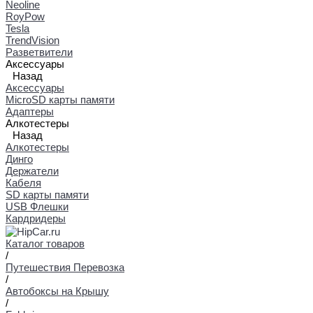
Neoline
RoyPow
Tesla
TrendVision
Разветвители
Аксессуары
Назад
Аксессуары
MicroSD карты памяти
Адаптеры
Алкотестеры
Назад
Алкотестеры
Динго
Держатели
Кабеля
SD карты памяти
USB Флешки
Кардридеры
Каталог товаров
/
Путешествия Перевозка
/
Автобоксы на Крышу
/