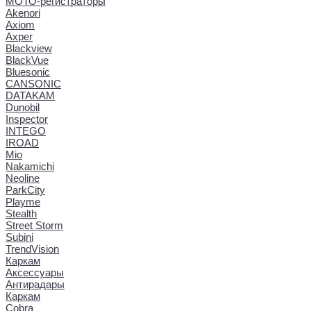
МОТО-регистраторы
Akenori
Axiom
Axper
Blackview
BlackVue
Bluesonic
CANSONIC
DATAKAM
Dunobil
Inspector
INTEGO
IROAD
Mio
Nakamichi
Neoline
ParkCity
Playme
Stealth
Street Storm
Subini
TrendVision
Каркам
Аксессуары
Антирадары
Каркам
Cobra