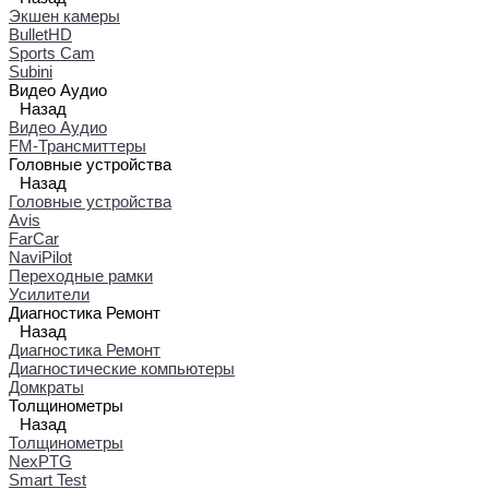
Экшен камеры
BulletHD
Sports Cam
Subini
Видео Аудио
Назад
Видео Аудио
FM-Трансмиттеры
Головные устройства
Назад
Головные устройства
Avis
FarCar
NaviPilot
Переходные рамки
Усилители
Диагностика Ремонт
Назад
Диагностика Ремонт
Диагностические компьютеры
Домкраты
Толщинометры
Назад
Толщинометры
NexPTG
Smart Test