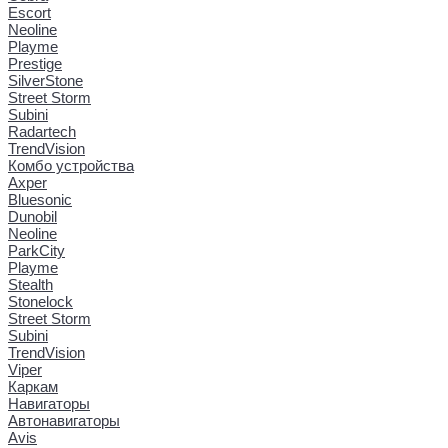
Escort
Neoline
Playme
Prestige
SilverStone
Street Storm
Subini
Radartech
TrendVision
Комбо устройства
Axper
Bluesonic
Dunobil
Neoline
ParkCity
Playme
Stealth
Stonelock
Street Storm
Subini
TrendVision
Viper
Каркам
Навигаторы
Автонавигаторы
Avis