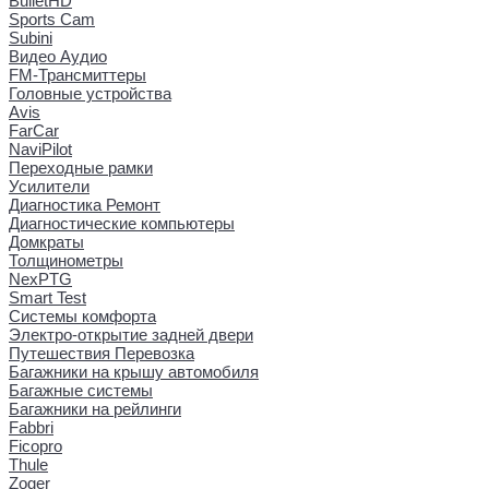
BulletHD
Sports Cam
Subini
Видео Аудио
FM-Трансмиттеры
Головные устройства
Avis
FarCar
NaviPilot
Переходные рамки
Усилители
Диагностика Ремонт
Диагностические компьютеры
Домкраты
Толщинометры
NexPTG
Smart Test
Системы комфорта
Электро-открытие задней двери
Путешествия Перевозка
Багажники на крышу автомобиля
Багажные системы
Багажники на рейлинги
Fabbri
Ficopro
Thule
Zoger