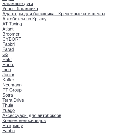
Багажные дуги
Упоры багажника
Адаптеры для багажника - Крепежные комплекты
Автобоксы на Крышу
AT Tuning
Atlant
Broomer
CYBORT
Fabbri
Farad
G3
Hakr
Hapro
Inno
Junior
Koffer
Neumann
PT Group
Sotra
Terra Drive
Thule
Yuago
Аксессуары для автобоксов
Крепеж велосипедов
На крышу
Fabbri