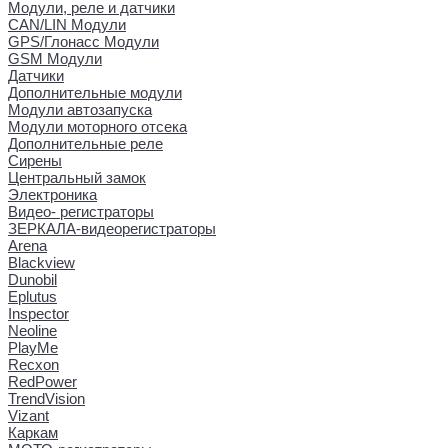
Модули, реле и датчики
CAN/LIN Модули
GPS/Глонасс Модули
GSM Модули
Датчики
Дополнительные модули
Модули автозапуска
Модули моторного отсека
Дополнительные реле
Сирены
Центральный замок
Электроника
Видео- регистраторы
ЗЕРКАЛА-видеорегистраторы
Arena
Blackview
Dunobil
Eplutus
Inspector
Neoline
PlayMe
Recxon
RedPower
TrendVision
Vizant
Каркам