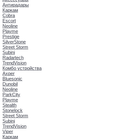
Антирадары
Каркам
Cobra
Escort
Neoline
Playme
Prestige
SilverStone
Street Storm
Subini
Radartech
TrendVision
Комбо устройства
Axper
Bluesonic
Dunobil
Neoline
ParkCity
Playme
Stealth
Stonelock
Street Storm
Subini
TrendVision
Viper
Каркам