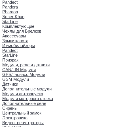
Pandect
Pandora
Pharaon
Scher-Khan
StarLine
Комплектующие
Чехлы для Брелков
Аксессуары
Замки капота
Иммобилайзеры
Pandect
StarLine
Призрак
Модули, реле и датчики
CAN/LIN Модули
GPS/Глонасс Модули
GSM Модули
Датчики
Дополнительные модули
Модули автозапуска
Модули моторного отсека
Дополнительные реле
Сирены
Центральный замок
Электроника
Видео- регистраторы