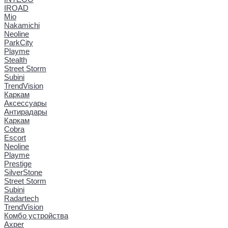
IROAD
Mio
Nakamichi
Neoline
ParkCity
Playme
Stealth
Street Storm
Subini
TrendVision
Каркам
Аксессуары
Антирадары
Каркам
Cobra
Escort
Neoline
Playme
Prestige
SilverStone
Street Storm
Subini
Radartech
TrendVision
Комбо устройства
Axper