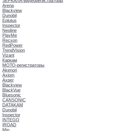
ЗЕРКАЛА-видеорегистраторы
Arena
Blackview
Dunobil
Eplutus
Inspector
Neoline
PlayMe
Recxon
RedPower
TrendVision
Vizant
Каркам
МОТО-регистраторы
Akenori
Axiom
Axper
Blackview
BlackVue
Bluesonic
CANSONIC
DATAKAM
Dunobil
Inspector
INTEGO
IROAD
Mio