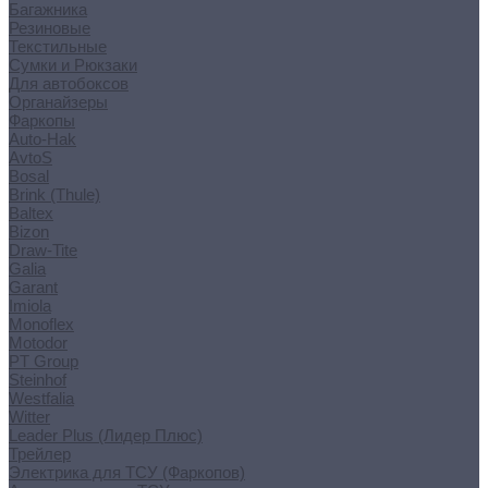
Багажника
Резиновые
Текстильные
Сумки и Рюкзаки
Для автобоксов
Органайзеры
Фаркопы
Auto-Hak
AvtoS
Bosal
Brink (Thule)
Baltex
Bizon
Draw-Tite
Galia
Garant
Imiola
Monoflex
Motodor
PT Group
Steinhof
Westfalia
Witter
Leader Plus (Лидер Плюс)
Трейлер
Электрика для ТСУ (Фаркопов)