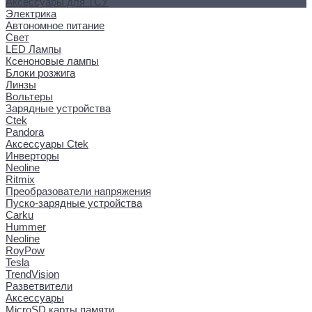
Аксессуары для ТСУ
Электрика
Автономное питание
Свет
LED Лампы
Ксеноновые лампы
Блоки розжига
Линзы
Вольтеры
Зарядные устройства
Ctek
Pandora
Аксессуары Ctek
Инверторы
Neoline
Ritmix
Преобразователи напряжения
Пуско-зарядные устройства
Carku
Hummer
Neoline
RoyPow
Tesla
TrendVision
Разветвители
Аксессуары
MicroSD карты памяти