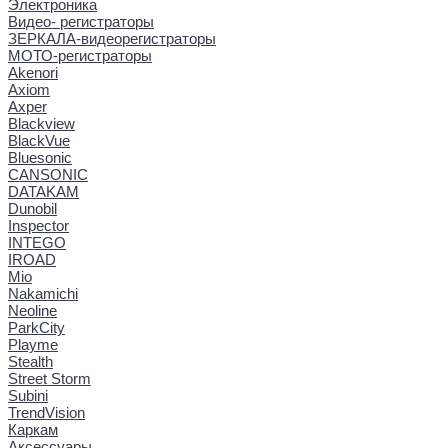
Электроника
Видео- регистраторы
ЗЕРКАЛА-видеорегистраторы
МОТО-регистраторы
Akenori
Axiom
Axper
Blackview
BlackVue
Bluesonic
CANSONIC
DATAKAM
Dunobil
Inspector
INTEGO
IROAD
Mio
Nakamichi
Neoline
ParkCity
Playme
Stealth
Street Storm
Subini
TrendVision
Каркам
Аксессуары