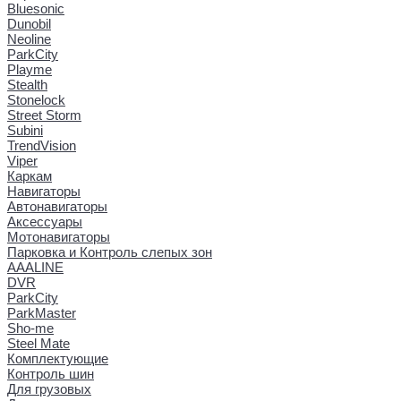
Bluesonic
Dunobil
Neoline
ParkCity
Playme
Stealth
Stonelock
Street Storm
Subini
TrendVision
Viper
Каркам
Навигаторы
Автонавигаторы
Аксессуары
Мотонавигаторы
Парковка и Контроль слепых зон
AAALINE
DVR
ParkCity
ParkMaster
Sho-me
Steel Mate
Комплектующие
Контроль шин
Для грузовых