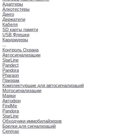
Адаптеры
Алкотестеры
Динго
Держатели
Кабеля
SD карты памяти
USB Флешки
Кардридеры
...
Контроль Охрана
Автосигнализации
StarLine
Pandect
Pandora
Pharaon
Призрак
Комплектующие для автосигнализаций
Мотосигнализации
Маяки
Автофон
FindMe
Pandora
StarLine
Обходчики иммобилайзеров
Брелки для сигнализаций
Cenmax