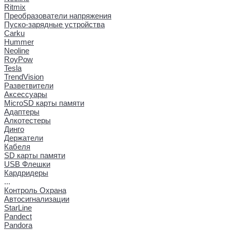
Ritmix
Преобразователи напряжения
Пуско-зарядные устройства
Carku
Hummer
Neoline
RoyPow
Tesla
TrendVision
Разветвители
Аксессуары
MicroSD карты памяти
Адаптеры
Алкотестеры
Динго
Держатели
Кабеля
SD карты памяти
USB Флешки
Кардридеры
...
Контроль Охрана
Автосигнализации
StarLine
Pandect
Pandora