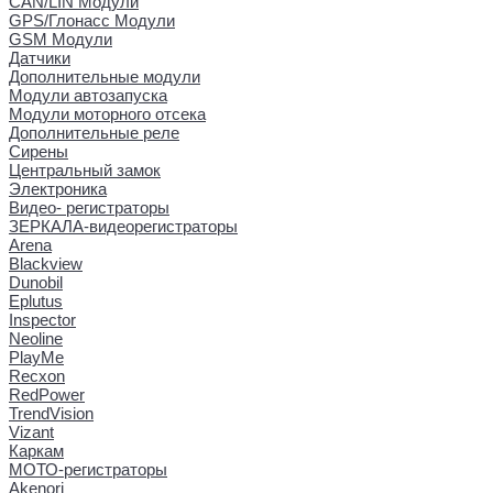
CAN/LIN Модули
GPS/Глонасс Модули
GSM Модули
Датчики
Дополнительные модули
Модули автозапуска
Модули моторного отсека
Дополнительные реле
Сирены
Центральный замок
Электроника
Видео- регистраторы
ЗЕРКАЛА-видеорегистраторы
Arena
Blackview
Dunobil
Eplutus
Inspector
Neoline
PlayMe
Recxon
RedPower
TrendVision
Vizant
Каркам
МОТО-регистраторы
Akenori