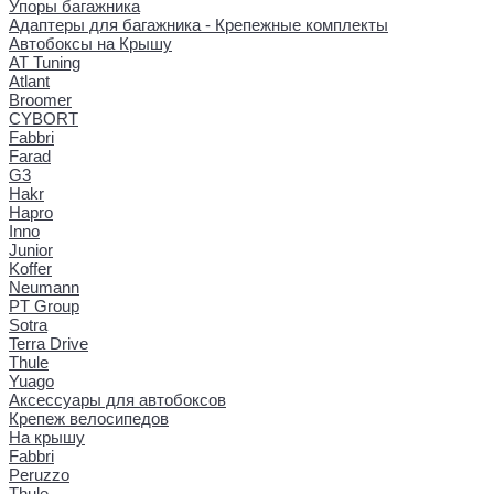
Упоры багажника
Адаптеры для багажника - Крепежные комплекты
Автобоксы на Крышу
AT Tuning
Atlant
Broomer
CYBORT
Fabbri
Farad
G3
Hakr
Hapro
Inno
Junior
Koffer
Neumann
PT Group
Sotra
Terra Drive
Thule
Yuago
Аксессуары для автобоксов
Крепеж велосипедов
На крышу
Fabbri
Peruzzo
Thule