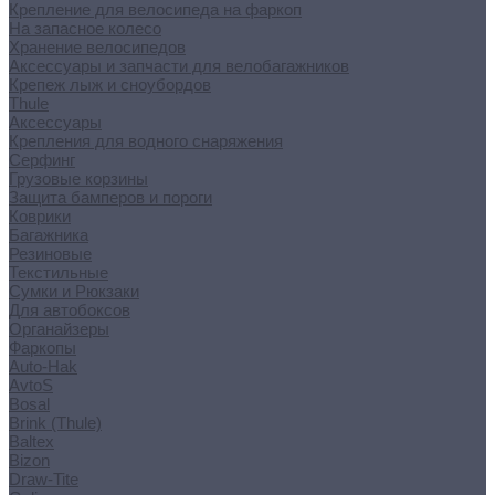
Крепление для велосипеда на фаркоп
На запасное колесо
Хранение велосипедов
Аксессуары и запчасти для велобагажников
Крепеж лыж и сноубордов
Thule
Аксессуары
Крепления для водного снаряжения
Серфинг
Грузовые корзины
Защита бамперов и пороги
Коврики
Багажника
Резиновые
Текстильные
Сумки и Рюкзаки
Для автобоксов
Органайзеры
Фаркопы
Auto-Hak
AvtoS
Bosal
Brink (Thule)
Baltex
Bizon
Draw-Tite