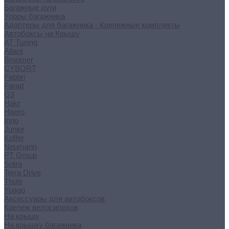
Багажные дуги
Упоры багажника
Адаптеры для багажника - Крепежные комплекты
Автобоксы на Крышу
AT Tuning
Atlant
Broomer
CYBORT
Fabbri
Farad
G3
Hakr
Hapro
Inno
Junior
Koffer
Neumann
PT Group
Sotra
Terra Drive
Thule
Yuago
Аксессуары для автобоксов
Крепеж велосипедов
На крышу
На крышку багажника