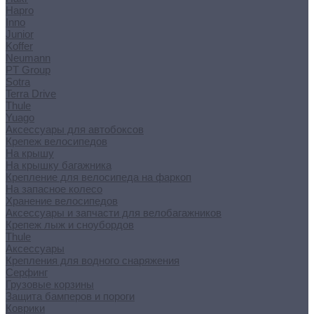
Hapro
Inno
Junior
Koffer
Neumann
PT Group
Sotra
Terra Drive
Thule
Yuago
Аксессуары для автобоксов
Крепеж велосипедов
На крышу
На крышку багажника
Крепление для велосипеда на фаркоп
На запасное колесо
Хранение велосипедов
Аксессуары и запчасти для велобагажников
Крепеж лыж и сноубордов
Thule
Аксессуары
Крепления для водного снаряжения
Серфинг
Грузовые корзины
Защита бамперов и пороги
Коврики