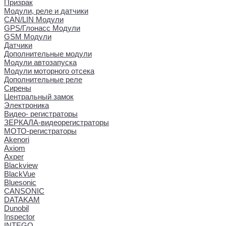
Призрак
Модули, реле и датчики
CAN/LIN Модули
GPS/Глонасс Модули
GSM Модули
Датчики
Дополнительные модули
Модули автозапуска
Модули моторного отсека
Дополнительные реле
Сирены
Центральный замок
Электроника
Видео- регистраторы
ЗЕРКАЛА-видеорегистраторы
МОТО-регистраторы
Akenori
Axiom
Axper
Blackview
BlackVue
Bluesonic
CANSONIC
DATAKAM
Dunobil
Inspector
INTEGO