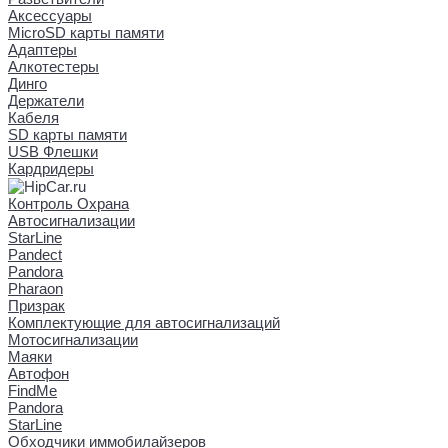
Аксессуары
MicroSD карты памяти
Адаптеры
Алкотестеры
Динго
Держатели
Кабеля
SD карты памяти
USB Флешки
Кардридеры
Контроль Охрана
Автосигнализации
StarLine
Pandect
Pandora
Pharaon
Призрак
Комплектующие для автосигнализаций
Мотосигнализации
Маяки
Автофон
FindMe
Pandora
StarLine
Обходчики иммобилайзеров