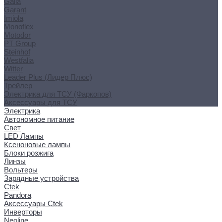
Galia
Garant
Imiola
Monoflex
Motodor
PT Group
Steinhof
Westfalia
Witter
Leader Plus (Лидер Плюс)
Трейлер
Электрика для ТСУ (Фаркопов)
Аксессуары для ТСУ
Электрика
Автономное питание
Свет
LED Лампы
Ксеноновые лампы
Блоки розжига
Линзы
Вольтеры
Зарядные устройства
Ctek
Pandora
Аксессуары Ctek
Инверторы
Neoline