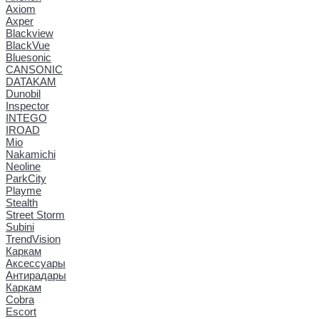
Axiom
Axper
Blackview
BlackVue
Bluesonic
CANSONIC
DATAKAM
Dunobil
Inspector
INTEGO
IROAD
Mio
Nakamichi
Neoline
ParkCity
Playme
Stealth
Street Storm
Subini
TrendVision
Каркам
Аксессуары
Антирадары
Каркам
Cobra
Escort