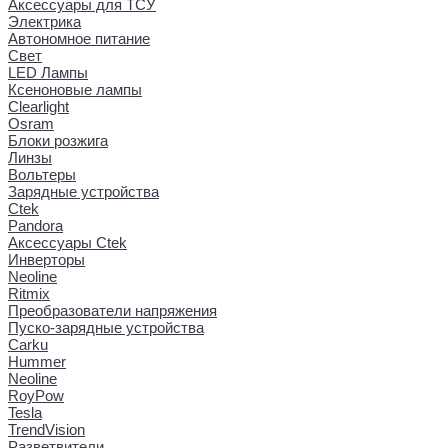
Аксессуары для ТСУ
Электрика
Автономное питание
Свет
LED Лампы
Ксеноновые лампы
Clearlight
Osram
Блоки розжига
Линзы
Вольтеры
Зарядные устройства
Ctek
Pandora
Аксессуары Ctek
Инверторы
Neoline
Ritmix
Преобразователи напряжения
Пуско-зарядные устройства
Carku
Hummer
Neoline
RoyPow
Tesla
TrendVision
Разветвители