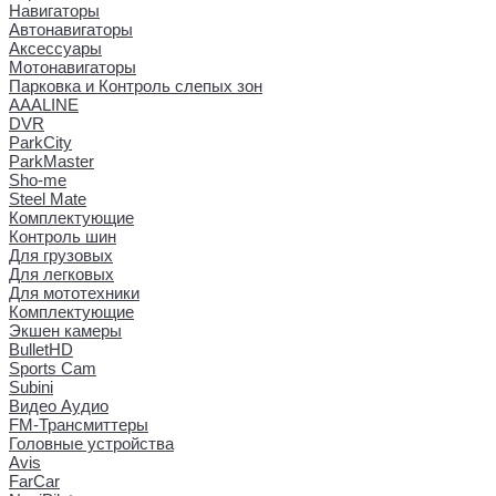
Навигаторы
Автонавигаторы
Аксессуары
Мотонавигаторы
Парковка и Контроль слепых зон
AAALINE
DVR
ParkCity
ParkMaster
Sho-me
Steel Mate
Комплектующие
Контроль шин
Для грузовых
Для легковых
Для мототехники
Комплектующие
Экшен камеры
BulletHD
Sports Cam
Subini
Видео Аудио
FM-Трансмиттеры
Головные устройства
Avis
FarCar