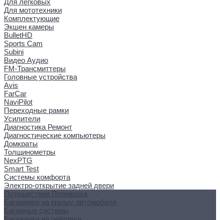
Для легковых
Для мототехники
Комплектующие
Экшен камеры
BulletHD
Sports Cam
Subini
Видео Аудио
FM-Трансмиттеры
Головные устройства
Avis
FarCar
NaviPilot
Переходные рамки
Усилители
Диагностика Ремонт
Диагностические компьютеры
Домкраты
Толщинометры
NexPTG
Smart Test
Системы комфорта
Электро-открытие задней двери
Путешествия Перевозка
Багажники на крышу автомобиля
Багажные системы
Багажники на рейлинги