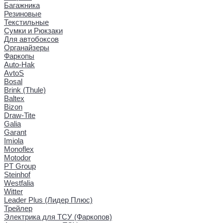
Багажника
Резиновые
Текстильные
Сумки и Рюкзаки
Для автобоксов
Органайзеры
Фаркопы
Auto-Hak
AvtoS
Bosal
Brink (Thule)
Baltex
Bizon
Draw-Tite
Galia
Garant
Imiola
Monoflex
Motodor
PT Group
Steinhof
Westfalia
Witter
Leader Plus (Лидер Плюс)
Трейлер
Электрика для ТСУ (Фаркопов)