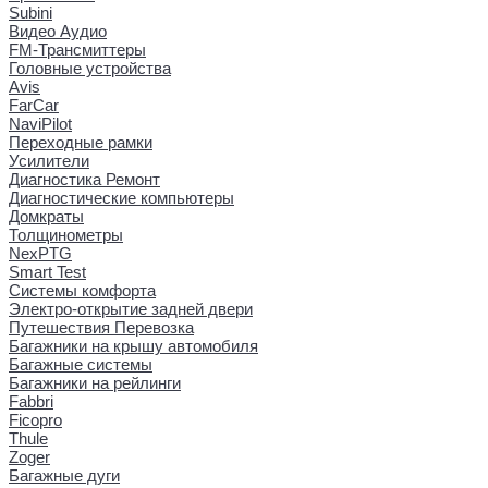
Subini
Видео Аудио
FM-Трансмиттеры
Головные устройства
Avis
FarCar
NaviPilot
Переходные рамки
Усилители
Диагностика Ремонт
Диагностические компьютеры
Домкраты
Толщинометры
NexPTG
Smart Test
Системы комфорта
Электро-открытие задней двери
Путешествия Перевозка
Багажники на крышу автомобиля
Багажные системы
Багажники на рейлинги
Fabbri
Ficopro
Thule
Zoger
Багажные дуги