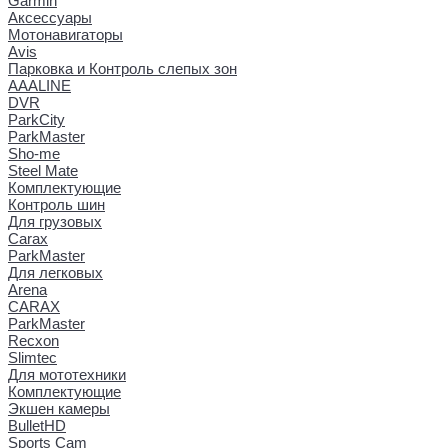
Garmin
Аксессуары
Мотонавигаторы
Avis
Парковка и Контроль слепых зон
AAALINE
DVR
ParkCity
ParkMaster
Sho-me
Steel Mate
Комплектующие
Контроль шин
Для грузовых
Carax
ParkMaster
Для легковых
Arena
CARAX
ParkMaster
Recxon
Slimtec
Для мототехники
Комплектующие
Экшен камеры
BulletHD
Sports Cam