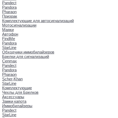
Pandect
Pandora
Pharaon
Призрак
Комплектующие для автосигнализаций
Мотосигнализации
Маяки
Автофон
FindMe
Pandora
StarLine
Обходчики иммобилайзеров
Брелки для сигнализаций
Cenmax
Pandect
Pandora
Pharaon
Scher-Khan
StarLine
Комплектующие
Чехлы для Брелков
Аксессуары
Замки капота
Иммобилайзеры
Pandect
StarLine