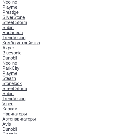
Neoline
Playme
Prestige
SilverStone
Street Storm
Subini
Radartech
TrendVision
Комбо устройства
Axper
Bluesonic
Dunobil
Neoline
ParkCity
Playme
Stealth
Stonelock
Street Storm
Subini
TrendVision
Viper
Каркам
Навигаторы
Автонавигаторы
Avis
Dunobil