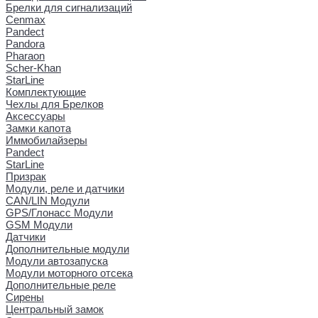
Брелки для сигнализаций
Cenmax
Pandect
Pandora
Pharaon
Scher-Khan
StarLine
Комплектующие
Чехлы для Брелков
Аксессуары
Замки капота
Иммобилайзеры
Pandect
StarLine
Призрак
Модули, реле и датчики
CAN/LIN Модули
GPS/Глонасс Модули
GSM Модули
Датчики
Дополнительные модули
Модули автозапуска
Модули моторного отсека
Дополнительные реле
Сирены
Центральный замок