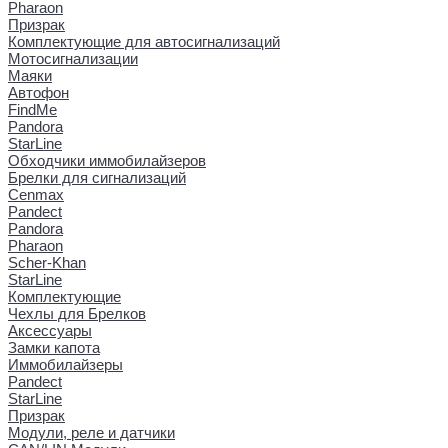
Pharaon
Призрак
Комплектующие для автосигнализаций
Мотосигнализации
Маяки
Автофон
FindMe
Pandora
StarLine
Обходчики иммобилайзеров
Брелки для сигнализаций
Cenmax
Pandect
Pandora
Pharaon
Scher-Khan
StarLine
Комплектующие
Чехлы для Брелков
Аксессуары
Замки капота
Иммобилайзеры
Pandect
StarLine
Призрак
Модули, реле и датчики