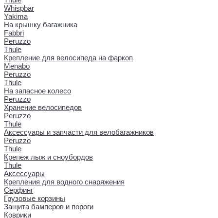
Whispbar
Yakima
На крышку багажника
Fabbri
Peruzzo
Thule
Крепление для велосипеда на фаркоп
Menabo
Peruzzo
Thule
На запасное колесо
Peruzzo
Хранение велосипедов
Peruzzo
Thule
Аксессуары и запчасти для велобагажников
Peruzzo
Thule
Крепеж лыж и сноубордов
Thule
Аксессуары
Крепления для водного снаряжения
Серфинг
Грузовые корзины
Защита бамперов и пороги
Коврики