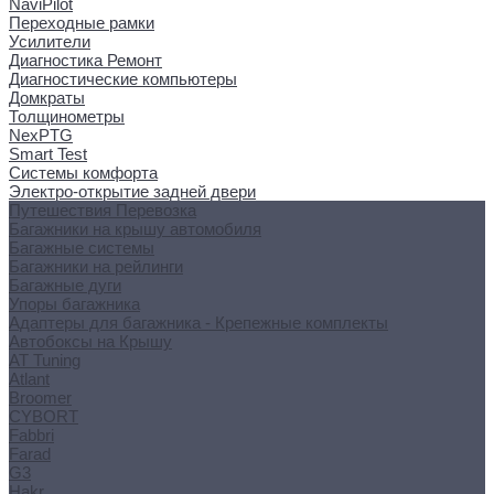
NaviPilot
Переходные рамки
Усилители
Диагностика Ремонт
Диагностические компьютеры
Домкраты
Толщинометры
NexPTG
Smart Test
Системы комфорта
Электро-открытие задней двери
Путешествия Перевозка
Багажники на крышу автомобиля
Багажные системы
Багажники на рейлинги
Багажные дуги
Упоры багажника
Адаптеры для багажника - Крепежные комплекты
Автобоксы на Крышу
AT Tuning
Atlant
Broomer
CYBORT
Fabbri
Farad
G3
Hakr