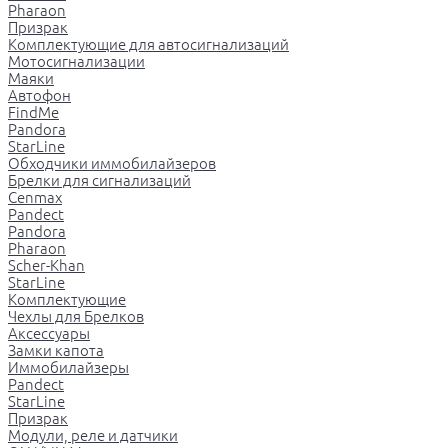
Pharaon
Призрак
Комплектующие для автосигнализаций
Мотосигнализации
Маяки
Автофон
FindMe
Pandora
StarLine
Обходчики иммобилайзеров
Брелки для сигнализаций
Cenmax
Pandect
Pandora
Pharaon
Scher-Khan
StarLine
Комплектующие
Чехлы для Брелков
Аксессуары
Замки капота
Иммобилайзеры
Pandect
StarLine
Призрак
Модули, реле и датчики