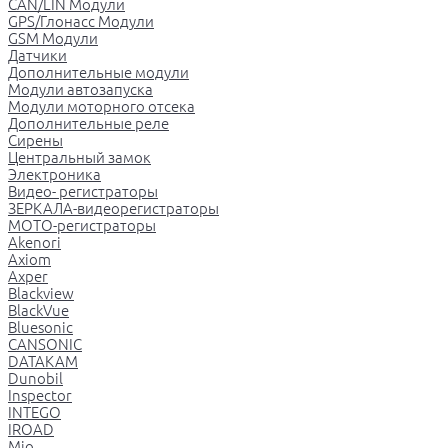
CAN/LIN Модули
GPS/Глонасс Модули
GSM Модули
Датчики
Дополнительные модули
Модули автозапуска
Модули моторного отсека
Дополнительные реле
Сирены
Центральный замок
Электроника
Видео- регистраторы
ЗЕРКАЛА-видеорегистраторы
МОТО-регистраторы
Akenori
Axiom
Axper
Blackview
BlackVue
Bluesonic
CANSONIC
DATAKAM
Dunobil
Inspector
INTEGO
IROAD
Mio