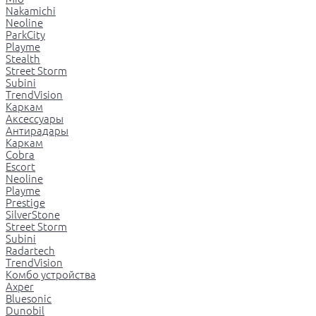
Nakamichi
Neoline
ParkCity
Playme
Stealth
Street Storm
Subini
TrendVision
Каркам
Аксессуары
Антирадары
Каркам
Cobra
Escort
Neoline
Playme
Prestige
SilverStone
Street Storm
Subini
Radartech
TrendVision
Комбо устройства
Axper
Bluesonic
Dunobil