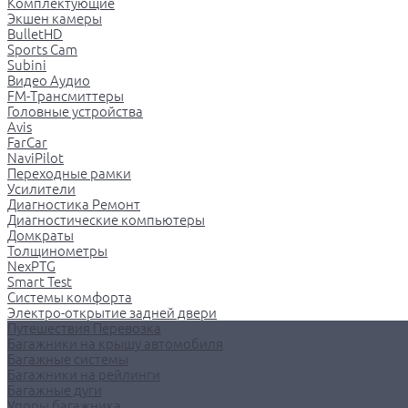
Комплектующие
Экшен камеры
BulletHD
Sports Cam
Subini
Видео Аудио
FM-Трансмиттеры
Головные устройства
Avis
FarCar
NaviPilot
Переходные рамки
Усилители
Диагностика Ремонт
Диагностические компьютеры
Домкраты
Толщинометры
NexPTG
Smart Test
Системы комфорта
Электро-открытие задней двери
Путешествия Перевозка
Багажники на крышу автомобиля
Багажные системы
Багажники на рейлинги
Багажные дуги
Упоры багажника