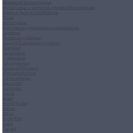
Хранение велосипедов
Аксессуары и запчасти для велобагажников
Крепеж лыж и сноубордов
Thule
Аксессуары
Крепления для водного снаряжения
Серфинг
Грузовые корзины
Защита бамперов и пороги
Коврики
Багажника
Резиновые
Текстильные
Сумки и Рюкзаки
Для автобоксов
Органайзеры
Фаркопы
Auto-Hak
AvtoS
Bosal
Brink (Thule)
Baltex
Bizon
Draw-Tite
Galia
Garant