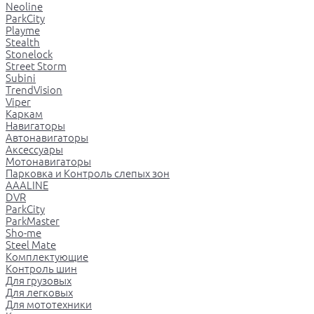
Neoline
ParkCity
Playme
Stealth
Stonelock
Street Storm
Subini
TrendVision
Viper
Каркам
Навигаторы
Автонавигаторы
Аксессуары
Мотонавигаторы
Парковка и Контроль слепых зон
AAALINE
DVR
ParkCity
ParkMaster
Sho-me
Steel Mate
Комплектующие
Контроль шин
Для грузовых
Для легковых
Для мототехники