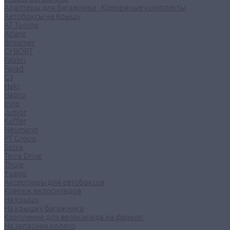
Адаптеры для багажника - Крепежные комплекты
Автобоксы на Крышу
AT Tuning
Atlant
Broomer
CYBORT
Fabbri
Farad
G3
Hakr
Hapro
Inno
Junior
Koffer
Neumann
PT Group
Sotra
Terra Drive
Thule
Yuago
Аксессуары для автобоксов
Крепеж велосипедов
На крышу
На крышку багажника
Крепление для велосипеда на фаркоп
На запасное колесо